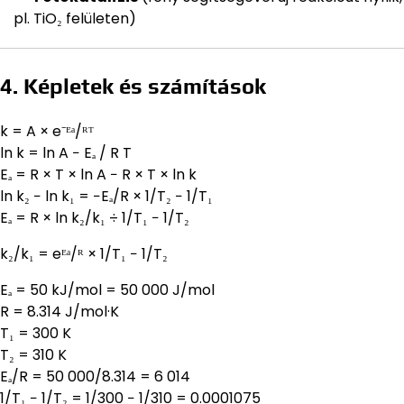
pl. TiO₂ felületen)
4. Képletek és számítások
k = A × e⁻ᴱᵃ/ᴿᵀ
ln k = ln A − Eₐ / R T
Eₐ = R × T × ln A − R × T × ln k
ln k₂ − ln k₁ = −Eₐ/R × 1/T₂ − 1/T₁
Eₐ = R × ln k₂/k₁ ÷ 1/T₁ − 1/T₂
k₂/k₁ = eᴱᵃ/ᴿ × 1/T₁ − 1/T₂
Eₐ = 50 kJ/mol = 50 000 J/mol
R = 8.314 J/mol·K
T₁ = 300 K
T₂ = 310 K
Eₐ/R = 50 000/8.314 = 6 014
1/T₁ − 1/T₂ = 1/300 − 1/310 = 0.0001075