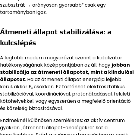
szubsztrát → arányosan gyorsabb” csak egy
tartományban igaz.
Átmeneti állapot stabilizálása: a
kulcslépés
A legtöbb modern magyarázat szerint a katalizátor
hatékonyságának középpontjában az áll, hogy
jobban
stabilizálja az átmeneti állapotot, mint a kiindulási
állapotot
. Ha az átmeneti állapot energiája lejjebb
kerül, akkor Eₐ csökken. Ez történhet elektrosztatikus
stabilizációval, koordinációval, protonátadással, felületi
kötőhelyekkel, vagy egyszerűen a megfelelő orientáció
és közelség biztosításával.
Enzimeknél különösen szemléletes: az aktív centrum
gyakran „átmeneti állapot-analógokra” köt a
legerősebben. Ezért a gyógyszertervezésben az egyik