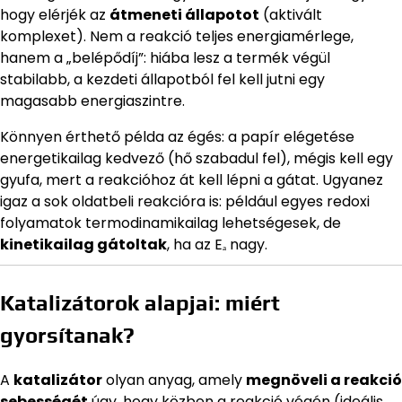
hogy elérjék az
átmeneti állapotot
(aktivált
komplexet). Nem a reakció teljes energiamérlege,
hanem a „belépődíj”: hiába lesz a termék végül
stabilabb, a kezdeti állapotból fel kell jutni egy
magasabb energiaszintre.
Könnyen érthető példa az égés: a papír elégetése
energetikailag kedvező (hő szabadul fel), mégis kell egy
gyufa, mert a reakcióhoz át kell lépni a gátat. Ugyanez
igaz a sok oldatbeli reakcióra is: például egyes redoxi
folyamatok termodinamikailag lehetségesek, de
kinetikailag gátoltak
, ha az Eₐ nagy.
Katalizátorok alapjai: miért
gyorsítanak?
A
katalizátor
olyan anyag, amely
megnöveli a reakció
sebességét
úgy, hogy közben a reakció végén (ideális