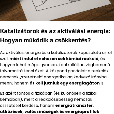
Katalizátorok és az aktiválási energia:
Hogyan működik a csökkentés?
Az aktiválási energia és a katalizátorok kapcsolata arról
szól,
miért indul el nehezen sok kémiai reakció
, és
hogyan lehet mégis gyorsan, kontrolláltan végbemenő
folyamattá tenni őket. A központi gondolat: a reakciók
nemcsak „szeretnek” energetikailag kedvező irányba
menni, hanem
át kell jutniuk egy energiagáton
is.
Ez azért fontos a fizikában (és különösen a fizikai
kémiában), mert a reakciósebesség nemcsak
összetétel kérdése, hanem
energiatranszfer,
ütközések, valószínűségek és energiaprofilok