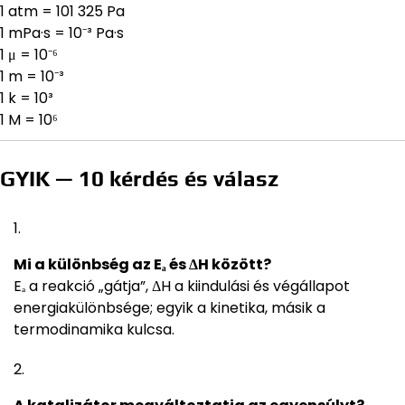
1 atm = 101 325 Pa
1 mPa·s = 10⁻³ Pa·s
1 μ = 10⁻⁶
1 m = 10⁻³
1 k = 10³
1 M = 10⁶
GYIK — 10 kérdés és válasz
Mi a különbség az Eₐ és ΔH között?
Eₐ a reakció „gátja”, ΔH a kiindulási és végállapot
energiakülönbsége; egyik a kinetika, másik a
termodinamika kulcsa.