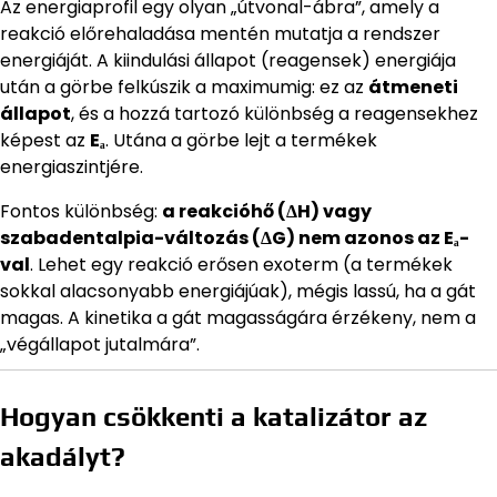
Az energiaprofil egy olyan „útvonal-ábra”, amely a
reakció előrehaladása mentén mutatja a rendszer
energiáját. A kiindulási állapot (reagensek) energiája
után a görbe felkúszik a maximumig: ez az
átmeneti
állapot
, és a hozzá tartozó különbség a reagensekhez
képest az
Eₐ
. Utána a görbe lejt a termékek
energiaszintjére.
Fontos különbség:
a reakcióhő (ΔH) vagy
szabadentalpia-változás (ΔG) nem azonos az Eₐ-
val
. Lehet egy reakció erősen exoterm (a termékek
sokkal alacsonyabb energiájúak), mégis lassú, ha a gát
magas. A kinetika a gát magasságára érzékeny, nem a
„végállapot jutalmára”.
Hogyan csökkenti a katalizátor az
akadályt?