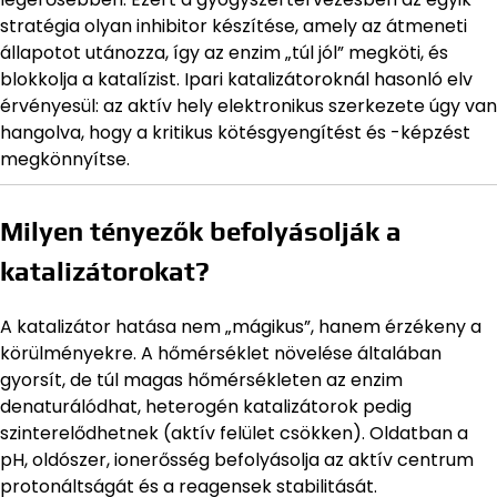
stratégia olyan inhibitor készítése, amely az átmeneti
állapotot utánozza, így az enzim „túl jól” megköti, és
blokkolja a katalízist. Ipari katalizátoroknál hasonló elv
érvényesül: az aktív hely elektronikus szerkezete úgy van
hangolva, hogy a kritikus kötésgyengítést és -képzést
megkönnyítse.
Milyen tényezők befolyásolják a
katalizátorokat?
A katalizátor hatása nem „mágikus”, hanem érzékeny a
körülményekre. A hőmérséklet növelése általában
gyorsít, de túl magas hőmérsékleten az enzim
denaturálódhat, heterogén katalizátorok pedig
szinterelődhetnek (aktív felület csökken). Oldatban a
pH, oldószer, ionerősség befolyásolja az aktív centrum
protonáltságát és a reagensek stabilitását.