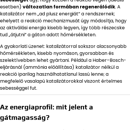
esetben)
változatlan formában regenerálódik
. A
katalizátor nem „ad plusz energiát” a rendszernek;
ehelyett a reakció mechanizmusát úgy módosítja, hogy
az aktiválási energia kisebb legyen, így több részecske
tud „átjutni” a gáton adott hőmérsékleten.
A gyakorlati üzenet: katalizátorral sokszor alacsonyabb
hőmérsékleten, kisebb nyomáson, gyorsabban és
szelektívebben lehet gyártani. Például a Haber–Bosch-
eljárásnál (ammónia előállítása) katalizátor nélkül a
reakció iparilag használhatatlanul lassú lenne; a
megfelelő vasalapú katalizátorokkal viszont értelmes
sebességgel fut.
Az energiaprofil: mit jelent a
gátmagasság?