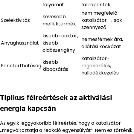
folyamat
forrópontok
nem megfelelő
kevesebb
Szelektivitás
katalizátor → sok
melléktermék
szennyező
kisebb reaktor,
nemesfémek ára,
Anyaghasználat
kisebb
ellátási kockázat
oldószerigény
katalizátor-
kisebb
Fenntarthatóság
regenerálás,
kibocsátás
hulladékkezelés
Tipikus félreértések az aktiválási
energia kapcsán
Az egyik leggyakoribb félreértés, hogy a katalizátor
„megváltoztatja a reakció egyensúlyát”. Nem ez történik: