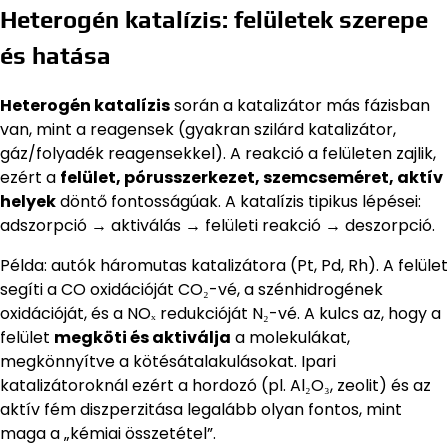
Heterogén katalízis: felületek szerepe
és hatása
Heterogén katalízis
során a katalizátor más fázisban
van, mint a reagensek (gyakran szilárd katalizátor,
gáz/folyadék reagensekkel). A reakció a felületen zajlik,
ezért a
felület, pórusszerkezet, szemcseméret, aktív
helyek
döntő fontosságúak. A katalízis tipikus lépései:
adszorpció → aktiválás → felületi reakció → deszorpció.
Példa: autók háromutas katalizátora (Pt, Pd, Rh). A felület
segíti a CO oxidációját CO₂-vé, a szénhidrogének
oxidációját, és a NOₓ redukcióját N₂-vé. A kulcs az, hogy a
felület
megköti és aktiválja
a molekulákat,
megkönnyítve a kötésátalakulásokat. Ipari
katalizátoroknál ezért a hordozó (pl. Al₂O₃, zeolit) és az
aktív fém diszperzitása legalább olyan fontos, mint
maga a „kémiai összetétel”.