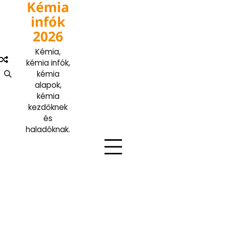
Kémia
Skip
to
infók
content
2026
Kémia,
kémia infók,
kémia
alapok,
kémia
kezdőknek
és
haladóknak.