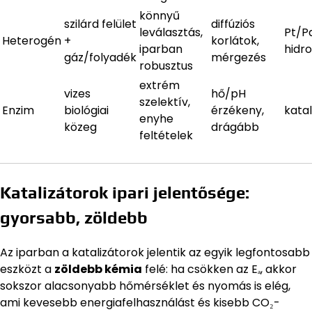
könnyű
szilárd felület
diffúziós
leválasztás,
Pt/Pd
Heterogén
+
korlátok,
iparban
hidr
gáz/folyadék
mérgezés
robusztus
extrém
vizes
hő/pH
szelektív,
Enzim
biológiai
érzékeny,
katal
enyhe
közeg
drágább
feltételek
Katalizátorok ipari jelentősége:
gyorsabb, zöldebb
Az iparban a katalizátorok jelentik az egyik legfontosabb
eszközt a
zöldebb kémia
felé: ha csökken az Eₐ, akkor
sokszor alacsonyabb hőmérséklet és nyomás is elég,
ami kevesebb energiafelhasználást és kisebb CO₂-