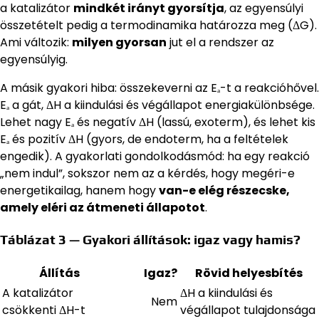
a katalizátor
mindkét irányt gyorsítja
, az egyensúlyi
összetételt pedig a termodinamika határozza meg (ΔG).
Ami változik:
milyen gyorsan
jut el a rendszer az
egyensúlyig.
A másik gyakori hiba: összekeverni az Eₐ-t a reakcióhővel.
Eₐ a gát, ΔH a kiindulási és végállapot energiakülönbsége.
Lehet nagy Eₐ és negatív ΔH (lassú, exoterm), és lehet kis
Eₐ és pozitív ΔH (gyors, de endoterm, ha a feltételek
engedik). A gyakorlati gondolkodásmód: ha egy reakció
„nem indul”, sokszor nem az a kérdés, hogy megéri-e
energetikailag, hanem hogy
van-e elég részecske,
amely eléri az átmeneti állapotot
.
Táblázat 3 — Gyakori állítások: igaz vagy hamis?
Állítás
Igaz?
Rövid helyesbítés
A katalizátor
ΔH a kiindulási és
Nem
csökkenti ΔH-t
végállapot tulajdonsága