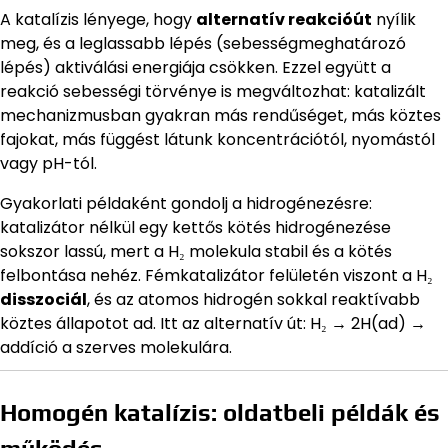
A katalízis lényege, hogy
alternatív reakcióút
nyílik
meg, és a leglassabb lépés (sebességmeghatározó
lépés) aktiválási energiája csökken. Ezzel együtt a
reakció sebességi törvénye is megváltozhat: katalizált
mechanizmusban gyakran más rendűséget, más köztes
fajokat, más függést látunk koncentrációtól, nyomástól
vagy pH-tól.
Gyakorlati példaként gondolj a hidrogénezésre:
katalizátor nélkül egy kettős kötés hidrogénezése
sokszor lassú, mert a H₂ molekula stabil és a kötés
felbontása nehéz. Fémkatalizátor felületén viszont a H₂
disszociál
, és az atomos hidrogén sokkal reaktívabb
köztes állapotot ad. Itt az alternatív út: H₂ → 2H(ad) →
addíció a szerves molekulára.
Homogén katalízis: oldatbeli példák és