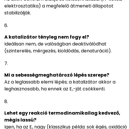
elektrosztatika) a megfelelő átmeneti állapotot
stabilizálják.
A katalizátor tényleg nem fogy el?
Ideálisan nem, de valóságban deaktiválódhat
(szinterelés, mérgezés, kioldódás, denaturáció).
Mi a sebességmeghatározó lépés szerepe?
Az a leglassabb elemi lépés; a katalizátor akkor a
leghasznosabb, ha ennek az Eₐ-ját csökkenti.
Lehet egy reakció termodinamikailag kedvező,
mégis lassú?
Igen, ha az Eₐ nagy (klasszikus példa: sok égés, oxidáció