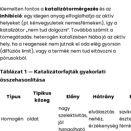
Kiemelten fontos a
katalizátormérgezés
és az
inhibíció
: egy idegen anyag elfoglalhatja az aktív
helyeket (pl. kénvegyületek nemesfémeken), így a
katalizátor „nem tud dolgozni”. Továbbá számít a
tömegátadás: heterogén katalízisben hiába jó az aktív
hely, ha a reagensek nem jutnak el oda elég gyorsan
(diffúziós limit), vagy a termék nem tud eltávozni a
pórusokból.
Táblázat 1 — Katalizátorfajták gyakorlati
összehasonlítása
Tipikus
Típus
Előny
Hátrány
közeg
nagy
elválasztás
savka
szelektivitás,
Homogén
oldat
nehéz,
észt
jól
érzékenység
fémk
hangolható