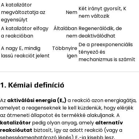
A katalizátor
Két irányt gyorsít, K
megváltoztatja az
Nem
nem változik
egyensúlyt
A katalizátor elfogy
Általában
Regenerálódik, de
a reakcióban
nem
deaktiválódhat
De a preexponenciális
A nagy Eₐ mindig
Többnyire
tényező és
lassú reakciót jelent
igen
mechanizmus is számít
1. Kémiai definíció
Az
aktiválási energia (Eₐ)
a reakció azon energiagátja,
amelyet a reagenseknek le kell küzdeniük, hogy elérjék
az átmeneti állapotot és termékké alakuljanak. A
katalizátor
pedig olyan anyag, amely
alternatív
reakcióutat
biztosít, így az adott reakció (vagy a
sebességmeghatározó lépés) Eₐ-ja kisebb lesz,