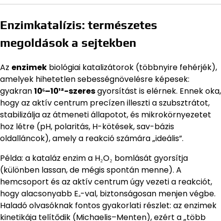
Enzimkatalízis: természetes
megoldások a sejtekben
Az
enzimek
biológiai katalizátorok (többnyire fehérjék),
amelyek hihetetlen sebességnövelésre képesek:
gyakran
10⁶–10¹²-szeres
gyorsítást is elérnek. Ennek oka,
hogy az aktív centrum precízen illeszti a szubsztrátot,
stabilizálja az átmeneti állapotot, és mikrokörnyezetet
hoz létre (pH, polaritás, H-kötések, sav-bázis
oldalláncok), amely a reakció számára „ideális”.
Példa: a kataláz enzim a H₂O₂ bomlását gyorsítja
(különben lassan, de mégis spontán menne). A
hemcsoport és az aktív centrum úgy vezeti a reakciót,
hogy alacsonyabb Eₐ-val, biztonságosan menjen végbe.
Haladó olvasóknak fontos gyakorlati részlet: az enzimek
kinetikája telítődik (Michaelis–Menten), ezért a „több