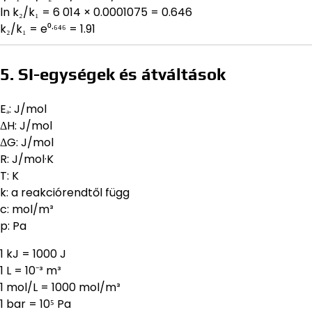
ln k₂/k₁ = 6 014 × 0.0001075 = 0.646
k₂/k₁ = e⁰·⁶⁴⁶ = 1.91
5. SI-egységek és átváltások
Eₐ: J/mol
ΔH: J/mol
ΔG: J/mol
R: J/mol·K
T: K
k: a reakciórendtől függ
c: mol/m³
p: Pa
1 kJ = 1000 J
1 L = 10⁻³ m³
1 mol/L = 1000 mol/m³
1 bar = 10⁵ Pa