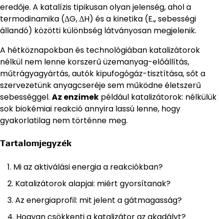
eredője. A katalízis tipikusan olyan jelenség, ahol a
termodinamika (ΔG, ΔH) és a kinetika (Eₐ, sebességi
állandó) közötti különbség látványosan megjelenik.
A hétköznapokban és technológiában katalizátorok
nélkül nem lenne korszerű üzemanyag-előállítás,
műtrágyagyártás, autók kipufogógáz-tisztítása, sőt a
szervezetünk anyagcseréje sem működne életszerű
sebességgel.
Az enzimek
például katalizátorok: nélkülük
sok biokémiai reakció annyira lassú lenne, hogy
gyakorlatilag nem történne meg.
Tartalomjegyzék
Mi az aktiválási energia a reakciókban?
Katalizátorok alapjai: miért gyorsítanak?
Az energiaprofil: mit jelent a gátmagasság?
Hogyan csökkenti a katalizátor az akadályt?