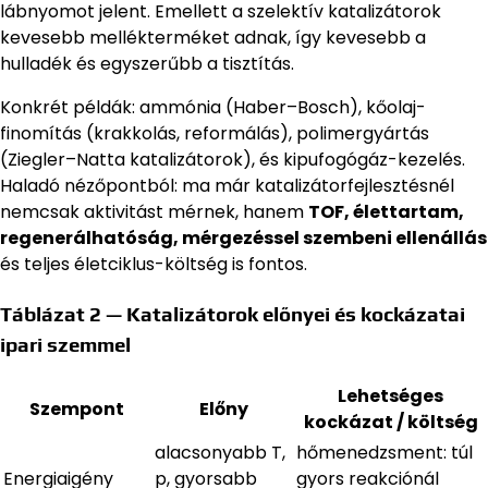
lábnyomot jelent. Emellett a szelektív katalizátorok
kevesebb mellékterméket adnak, így kevesebb a
hulladék és egyszerűbb a tisztítás.
Konkrét példák: ammónia (Haber–Bosch), kőolaj-
finomítás (krakkolás, reformálás), polimergyártás
(Ziegler–Natta katalizátorok), és kipufogógáz-kezelés.
Haladó nézőpontból: ma már katalizátorfejlesztésnél
nemcsak aktivitást mérnek, hanem
TOF, élettartam,
regenerálhatóság, mérgezéssel szembeni ellenállás
és teljes életciklus-költség is fontos.
Táblázat 2 — Katalizátorok előnyei és kockázatai
ipari szemmel
Lehetséges
Szempont
Előny
kockázat / költség
alacsonyabb T,
hőmenedzsment: túl
Energiaigény
p, gyorsabb
gyors reakciónál