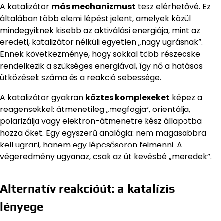
A katalizátor
más mechanizmust
tesz elérhetővé. Ez
általában több elemi lépést jelent, amelyek közül
mindegyiknek kisebb az aktiválási energiája, mint az
eredeti, katalizátor nélküli egyetlen „nagy ugrásnak”.
Ennek következménye, hogy sokkal több részecske
rendelkezik a szükséges energiával, így nő a hatásos
ütközések száma és a reakció sebessége.
A katalizátor gyakran
köztes komplexeket
képez a
reagensekkel: átmenetileg „megfogja”, orientálja,
polarizálja vagy elektron-átmenetre kész állapotba
hozza őket. Egy egyszerű analógia: nem magasabbra
kell ugrani, hanem egy lépcsősoron felmenni. A
végeredmény ugyanaz, csak az út kevésbé „meredek”.
Alternatív reakcióút: a katalízis
lényege