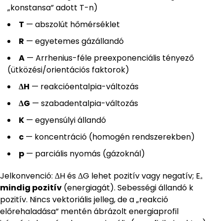
„konstansa” adott T-n)
T
— abszolút hőmérséklet
R
— egyetemes gázállandó
A
— Arrhenius-féle preexponenciális tényező
(ütközési/orientációs faktorok)
ΔH
— reakcióentalpia-változás
ΔG
— szabadentalpia-változás
K
— egyensúlyi állandó
c
— koncentráció (homogén rendszerekben)
p
— parciális nyomás (gázoknál)
Jelkonvenció: ΔH és ΔG lehet pozitív vagy negatív; Eₐ
mindig pozitív
(energiagát). Sebességi állandó k
pozitív. Nincs vektoriális jelleg, de a „reakció
előrehaladása” mentén ábrázolt energiaprofil