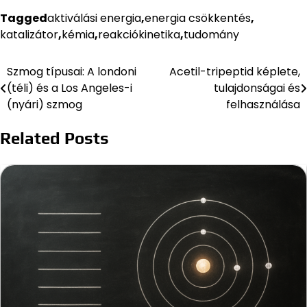
Tagged
aktiválási energia
,
energia csökkentés
,
katalizátor
,
kémia
,
reakciókinetika
,
tudomány
Szmog típusai: A londoni
Acetil-tripeptid képlete,
Bejegyzés
(téli) és a Los Angeles-i
tulajdonságai és
navigáció
(nyári) szmog
felhasználása
Related Posts