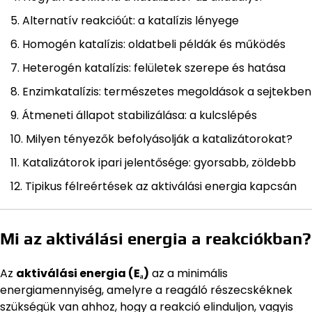
Alternatív reakcióút: a katalízis lényege
Homogén katalízis: oldatbeli példák és működés
Heterogén katalízis: felületek szerepe és hatása
Enzimkatalízis: természetes megoldások a sejtekben
Átmeneti állapot stabilizálása: a kulcslépés
Milyen tényezők befolyásolják a katalizátorokat?
Katalizátorok ipari jelentősége: gyorsabb, zöldebb
Tipikus félreértések az aktiválási energia kapcsán
Mi az aktiválási energia a reakciókban?
Az
aktiválási energia (Eₐ)
az a minimális
energiamennyiség, amelyre a reagáló részecskéknek
szükségük van ahhoz, hogy a reakció elinduljon, vagyis