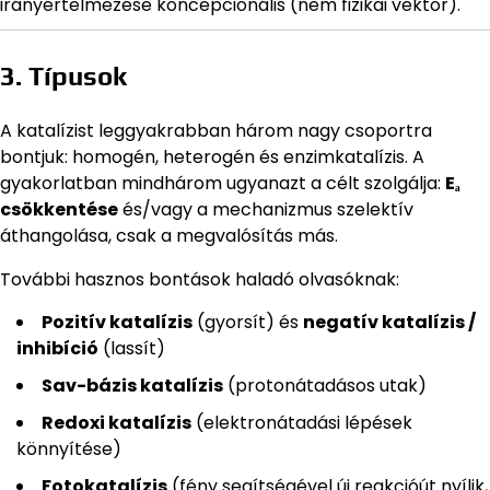
irányértelmezése koncepcionális (nem fizikai vektor).
3. Típusok
A katalízist leggyakrabban három nagy csoportra
bontjuk: homogén, heterogén és enzimkatalízis. A
gyakorlatban mindhárom ugyanazt a célt szolgálja:
Eₐ
csökkentése
és/vagy a mechanizmus szelektív
áthangolása, csak a megvalósítás más.
További hasznos bontások haladó olvasóknak:
Pozitív katalízis
(gyorsít) és
negatív katalízis /
inhibíció
(lassít)
Sav-bázis katalízis
(protonátadásos utak)
Redoxi katalízis
(elektronátadási lépések
könnyítése)
Fotokatalízis
(fény segítségével új reakcióút nyílik,