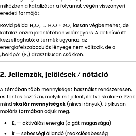
miközben a katalizátor a folyamat végén visszanyeri
eredeti formáját.
Rövid példa: H₂O₂ → H₂O + ½O₂ lassan végbemehet, de
kataláz enzim jelenlétében villámgyors. A definíció itt
kézzelfogható: a termék ugyanaz, az
energiafelszabadulás lényege nem változik, de a
„belépő” (Eₐ) drasztikusan csökken.
2. Jellemzők, jelölések / nótáció
A témában több mennyiséget használsz rendszeresen,
és fontos tisztázni, melyik mit jelent, illetve skalár-e. Ezek
mind
skalár mennyiségek
(nincs irányuk), tipikusan
moláris formában adjuk meg.
Eₐ
— aktiválási energia (a gát magassága)
k
— sebességi állandó (reakciósebesség