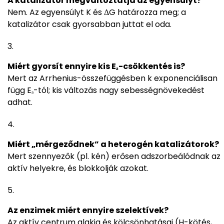
A katalizátor megváltoztatja az egyensúlyt?
Nem. Az egyensúlyt K és ΔG határozza meg; a
katalizátor csak gyorsabban juttat el oda.
Miért gyorsít ennyire kis Eₐ-csökkentés is?
Mert az Arrhenius-összefüggésben k exponenciálisan
függ Eₐ-tól; kis változás nagy sebességnövekedést
adhat.
Miért „mérgeződnek” a heterogén katalizátorok?
Mert szennyezők (pl. kén) erősen adszorbeálódnak az
aktív helyekre, és blokkolják azokat.
Az enzimek miért ennyire szelektívek?
Az aktív centrum alakja és kölcsönhatásai (H-kötés,