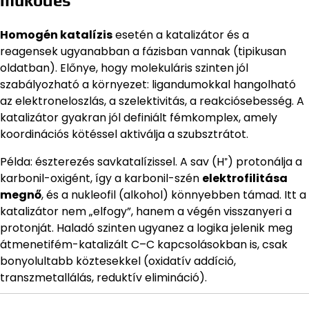
működés
Homogén katalízis
esetén a katalizátor és a
reagensek ugyanabban a fázisban vannak (tipikusan
oldatban). Előnye, hogy molekuláris szinten jól
szabályozható a környezet: ligandumokkal hangolható
az elektroneloszlás, a szelektivitás, a reakciósebesség. A
katalizátor gyakran jól definiált fémkomplex, amely
koordinációs kötéssel aktiválja a szubsztrátot.
Példa: észterezés savkatalízissel. A sav (H⁺) protonálja a
karbonil-oxigént, így a karbonil-szén
elektrofilitása
megnő
, és a nukleofil (alkohol) könnyebben támad. Itt a
katalizátor nem „elfogy”, hanem a végén visszanyeri a
protonját. Haladó szinten ugyanez a logika jelenik meg
átmenetifém-katalizált C–C kapcsolásokban is, csak
bonyolultabb köztesekkel (oxidatív addíció,
transzmetallálás, reduktív elimináció).