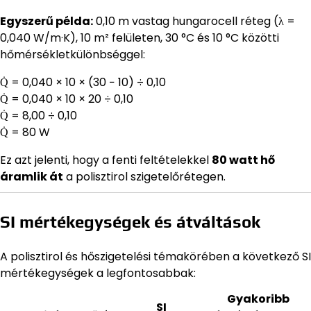
Egyszerű példa:
0,10 m vastag hungarocell réteg (λ =
0,040 W/m·K), 10 m² felületen, 30 °C és 10 °C közötti
hőmérsékletkülönbséggel:
Q̇ = 0,040 × 10 × (30 − 10) ÷ 0,10
Q̇ = 0,040 × 10 × 20 ÷ 0,10
Q̇ = 8,00 ÷ 0,10
Q̇ = 80 W
Ez azt jelenti, hogy a fenti feltételekkel
80 watt hő
áramlik át
a polisztirol szigetelőrétegen.
SI mértékegységek és átváltások
A polisztirol és hőszigetelési témakörében a következő SI
mértékegységek a legfontosabbak:
Gyakoribb
SI