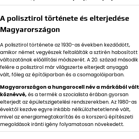
A polisztirol története és elterjedése
Magyarországon
A polisztirol története az 1930-as években kezdődött,
amikor német vegyészek feltalálták a sztirén habosított
változatának előállítási módszerét. A 20. század második
felére a polisztirol már világszerte elterjedt anyaggá
vált, főleg az építőiparban és a csomagolóiparban.
Magyarországon a hungarocell név a márkából vált
köznévvé,
és a termék a szocialista érában gyorsan
elterjedt az épületszigetelési rendszerekben. Az 1980-as
évektől kezdve egyre inkább nélkülözhetetlenné vált,
mivel az energiamegtakarítás és a korszerű építészeti
megoldások iránti igény folyamatosan növekedett.