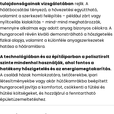
tulajdonságainak vizsgálatában
rejlik. A
hőátbocsátási tényező, a hővezetési együttható,
valamint a szerkezeti felépítés – például zárt vagy
nyíltcellás kialakítás – mind-mind meghatározzák,
mennyire alkalmas egy adott anyag bizonyos célokra. A
hungarocell révén kiváló demonstrálható a hőszigetelés
fizikai alapja, valamint a különféle anyagszerkezetek
hatása a hőáramlásra.
A technológiában és az építőiparban a polisztirolt
szinte mindenhol használják, ahol fontos a
hatékony hőszigetelés és az energiamegtakarítás.
A családi házak homlokzatára, tetőterekbe, ipari
létesítményekbe vagy akár hűtőkamrákba beépített
hungarocell javítja a komfortot, csökkenti a fűtési és
hűtési költségeket, és hozzájárul a fenntartható
épületüzemeltetéshez.