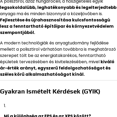
A polisztirol, azaz hungarocell, a hőszigetelés egyik
legsokoldalúbb, leghatékonyabb és legelterjedtebb
anyaga ma és minden bizonnyal a közeljövőben is.
Fejlesztése és újrahasznosítása kulcsfontosságú
lesz a fenntartható építőipar és környezetvédelem
szempontjából.
A modern technológiák és anyagtudomány fejlődése
mellett a polisztirol várhatóan továbbra is meghatározó
szerepet tölt be az energiatakarékos, fenntartható
épületek tervezésében és kivitelezésében, mivel
kiváló
ár-érték arányt, egyszerű feldolgozhatóságot és
széles körű alkalmazhatóságot kínál.
Gyakran Ismételt Kérdések (GYIK)
Mi a különbség az EPS és az XPS között?