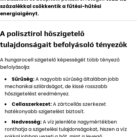
százalékkal csökkentik a fűtési-hűtési
energiaigényt.
A polisztirol hőszigetelő
tulajdonságait befolyásoló tényezők
A hungarocell szigetelő képességét több tényező
befolyásolja:
Sűrűség:
A nagyobb sűrűség általában jobb
mechanikai szilárdságot, de kissé rosszabb
hőszigetelést eredményez.
Cellaszerkezet:
A zártcellás szerkezet
hatékonyabb szigetelést biztosít.
Nedvesség:
A víz jelenléte nagymértékben
ronthatja a szigetelési tulajdonságokat, hiszen a víz
sokkal jobban vezeti a hőt, mint a levegő.