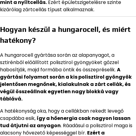
mint a nyíltcellás.
Ezért épületszigetelésre szinte
kizárólag zártcellás típust alkalmaznak.
Hogyan készül a hungarocell, és miért
hatékony?
A hungarocell gyártása során az alapanyagot, a
sztirénből előállított polisztirol gyöngyöket gőzzel
habosítják, majd formába öntik és összepréselik.
A
gyártási folyamat során a kis polisztirol gyöngyök
jelentősen megnőnek, kialakulnak a zárt cellák, és
végül összeállnak egyetlen nagy blokká vagy
táblává.
A hatékonyság oka, hogy a cellákban rekedt levegő
csapdába esik,
így a hőenergia csak nagyon lassan
tud átjutni az anyagon
. Ráadásul a polisztirol maga is
alacsony hővezető képességgel bír.
Ezért a