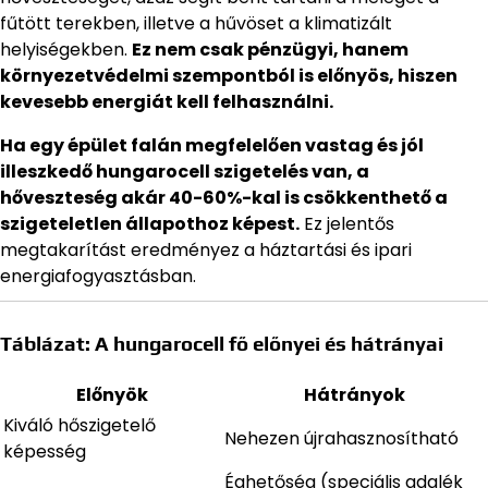
fűtött terekben, illetve a hűvöset a klimatizált
helyiségekben.
Ez nem csak pénzügyi, hanem
környezetvédelmi szempontból is előnyös, hiszen
kevesebb energiát kell felhasználni.
Ha egy épület falán megfelelően vastag és jól
illeszkedő hungarocell szigetelés van, a
hőveszteség akár 40-60%-kal is csökkenthető a
szigeteletlen állapothoz képest.
Ez jelentős
megtakarítást eredményez a háztartási és ipari
energiafogyasztásban.
Táblázat: A hungarocell fő előnyei és hátrányai
Előnyök
Hátrányok
Kiváló hőszigetelő
Nehezen újrahasznosítható
képesség
Éghetőség (speciális adalék