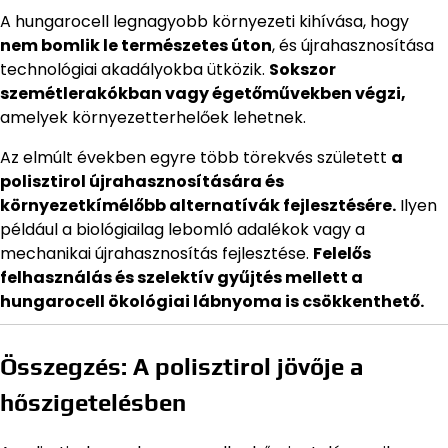
A hungarocell legnagyobb környezeti kihívása, hogy
nem bomlik le természetes úton
, és újrahasznosítása
technológiai akadályokba ütközik.
Sokszor
szemétlerakókban vagy égetőművekben végzi,
amelyek környezetterhelőek lehetnek.
Az elmúlt években egyre több törekvés született
a
polisztirol újrahasznosítására és
környezetkímélőbb alternatívák fejlesztésére.
Ilyen
például a biológiailag lebomló adalékok vagy a
mechanikai újrahasznosítás fejlesztése.
Felelős
felhasználás és szelektív gyűjtés mellett a
hungarocell ökológiai lábnyoma is csökkenthető.
Összegzés: A polisztirol jövője a
hőszigetelésben