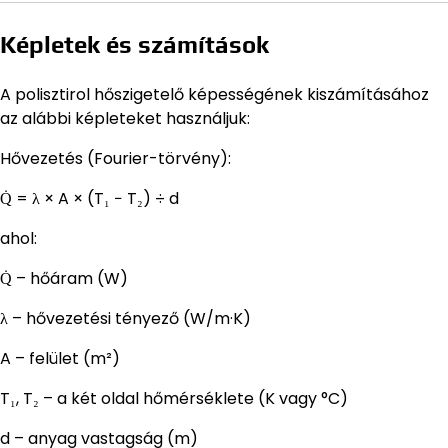
Képletek és számítások
A polisztirol hőszigetelő képességének kiszámításához
az alábbi képleteket használjuk:
Hővezetés (Fourier-törvény):
Q̇ = λ × A × (T₁ − T₂) ÷ d
ahol:
Q̇ – hőáram (W)
λ – hővezetési tényező (W/m·K)
A – felület (m²)
T₁, T₂ – a két oldal hőmérséklete (K vagy °C)
d – anyag vastagság (m)