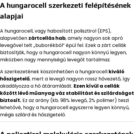
A hungarocell szerkezeti felépítésének
alapjai
A hungarocell, vagy habosított polisztirol (EPS),
alapvetően
zártcellás hab
, amely nagyon sok apró
levegővel telt „buborékból” épül fel. Ezek a zárt cellák
biztosítják, hogy a hungarocell nagyon könnyű legyen,
miközben nagy mennyiségű levegőt tartalmaz.
A szerkezetének köszönhetően a hungarocell
kiváló
hőszigetelő
, mert a levegő nagyon rossz hővezető, így
akadályozza a hő átáramlását.
Ezen kívül a cellák
között lévő műanyag váz stabilitást és szilárdságot
biztosít.
Ez az arány (kb. 98% levegő, 2% polimer) teszi
lehetővé, hogy a hungarocell egyszerre legyen könnyű,
mégis szilárd és hőszigetelő.