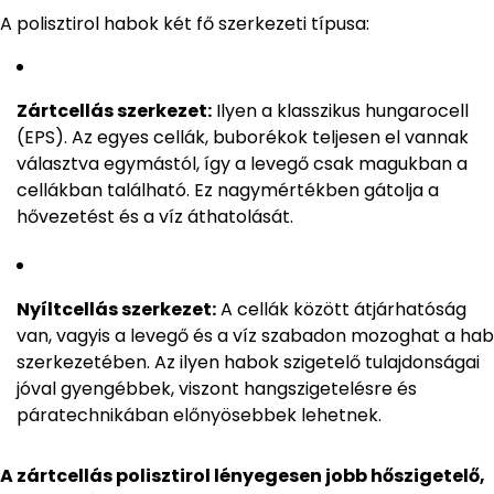
A polisztirol habok két fő szerkezeti típusa:
Zártcellás szerkezet:
Ilyen a klasszikus hungarocell
(EPS). Az egyes cellák, buborékok teljesen el vannak
választva egymástól, így a levegő csak magukban a
cellákban található. Ez nagymértékben gátolja a
hővezetést és a víz áthatolását.
Nyíltcellás szerkezet:
A cellák között átjárhatóság
van, vagyis a levegő és a víz szabadon mozoghat a hab
szerkezetében. Az ilyen habok szigetelő tulajdonságai
jóval gyengébbek, viszont hangszigetelésre és
páratechnikában előnyösebbek lehetnek.
A zártcellás polisztirol lényegesen jobb hőszigetelő,