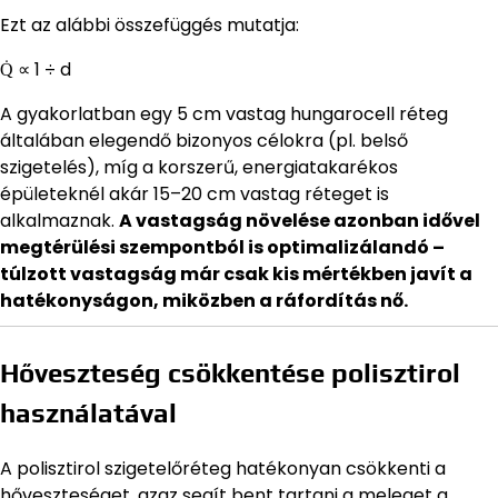
Ezt az alábbi összefüggés mutatja:
Q̇ ∝ 1 ÷ d
A gyakorlatban egy 5 cm vastag hungarocell réteg
általában elegendő bizonyos célokra (pl. belső
szigetelés), míg a korszerű, energiatakarékos
épületeknél akár 15–20 cm vastag réteget is
alkalmaznak.
A vastagság növelése azonban idővel
megtérülési szempontból is optimalizálandó –
túlzott vastagság már csak kis mértékben javít a
hatékonyságon, miközben a ráfordítás nő.
Hőveszteség csökkentése polisztirol
használatával
A polisztirol szigetelőréteg hatékonyan csökkenti a
hőveszteséget, azaz segít bent tartani a meleget a