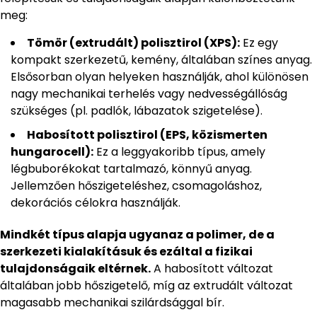
meg:
Tömör (extrudált) polisztirol (XPS):
Ez egy
kompakt szerkezetű, kemény, általában színes anyag.
Elsősorban olyan helyeken használják, ahol különösen
nagy mechanikai terhelés vagy nedvességállóság
szükséges (pl. padlók, lábazatok szigetelése).
Habosított polisztirol (EPS, közismerten
hungarocell):
Ez a leggyakoribb típus, amely
légbuborékokat tartalmazó, könnyű anyag.
Jellemzően hőszigeteléshez, csomagoláshoz,
dekorációs célokra használják.
Mindkét típus alapja ugyanaz a polimer, de a
szerkezeti kialakításuk és ezáltal a fizikai
tulajdonságaik eltérnek.
A habosított változat
általában jobb hőszigetelő, míg az extrudált változat
magasabb mechanikai szilárdsággal bír.