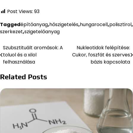
Post Views:
93
Tagged
építőanyag
,
hőszigetelés
,
hungarocell
,
polisztirol
,
szerkezet
,
szigetelőanyag
Szubsztituált aromások: A
Nukleotidok felépítése:
Bejegyzés
toluol és a xilol
Cukor, foszfát és szerves
navigáció
felhasználása
bázis kapcsolata
Related Posts