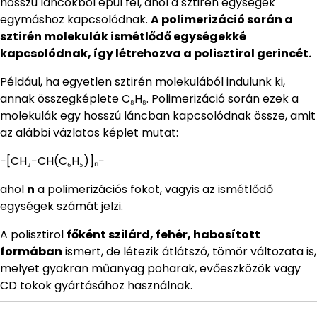
hosszú láncokból épül fel, ahol a sztirén egységek
egymáshoz kapcsolódnak.
A polimerizáció során a
sztirén molekulák ismétlődő egységekké
kapcsolódnak, így létrehozva a polisztirol gerincét.
Például, ha egyetlen sztirén molekulából indulunk ki,
annak összegképlete C₈H₈. Polimerizáció során ezek a
molekulák egy hosszú láncban kapcsolódnak össze, amit
az alábbi vázlatos képlet mutat:
−[CH₂−CH(C₆H₅)]ₙ−
ahol
n
a polimerizációs fokot, vagyis az ismétlődő
egységek számát jelzi.
A polisztirol
főként szilárd, fehér, habosított
formában
ismert, de létezik átlátszó, tömör változata is,
melyet gyakran műanyag poharak, evőeszközök vagy
CD tokok gyártásához használnak.