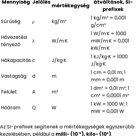
Mennyiség
Jelölés
átváltások, SI-
mértékegység
prefixek
1 kg/m³ = 0,001
Sűrűség
𝜌
kg/m³
g/cm³
1 W/m·K = 1000
Hővezetési
λ
W/m·K
mW/m·K = 0,001
tényező
kW/m·K
1 kJ/kg·K = 1000
Hőkapacitás
c
J/kg·K
J/kg·K
1 cm = 0,01 m; 1
Vastagság
d
m
mm = 0,001 m
1 dm² = 0,01 m²; 1
Felület
A
m²
cm² = 0,0001 m²
1 kW = 1000 W; 1
Hőáram
Q̇
W
mW = 0,001 W
Az SI-prefixek segítenek a mértékegységek egyszerűbb
kezelésében, például a
milli- (10⁻³), kilo- (10³)
.