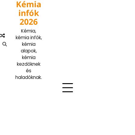
Kémia
Skip
to
infók
content
2026
Kémia,
kémia infók,
kémia
alapok,
kémia
kezdőknek
és
haladóknak.