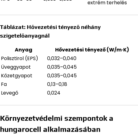
extrém terhelés
Táblázat: Hővezetési tényező néhány
szigetelőanyagnál
Anyag
Hővezetési tényező (W/m·K)
Polisztirol (EPS)
0,032–0,040
Üveggyapot
0,035–0,045
Kőzetgyapot
0,035–0,045
Fa
0,13–0,18
Levegő
0,024
Környezetvédelmi szempontok a
hungarocell alkalmazásában