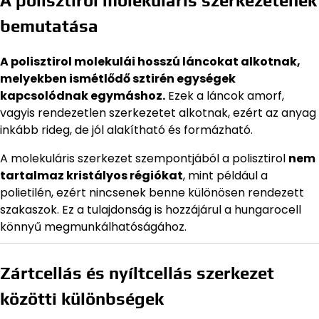
A polisztirol molekuláris szerkezetének
bemutatása
A polisztirol molekulái hosszú láncokat alkotnak,
melyekben ismétlődő sztirén egységek
kapcsolódnak egymáshoz.
Ezek a láncok amorf,
vagyis rendezetlen szerkezetet alkotnak, ezért az anyag
inkább rideg, de jól alakítható és formázható.
A molekuláris szerkezet szempontjából a polisztirol
nem
tartalmaz kristályos régiókat
, mint például a
polietilén, ezért nincsenek benne különösen rendezett
szakaszok. Ez a tulajdonság is hozzájárul a hungarocell
könnyű megmunkálhatóságához.
Zártcellás és nyíltcellás szerkezet
közötti különbségek