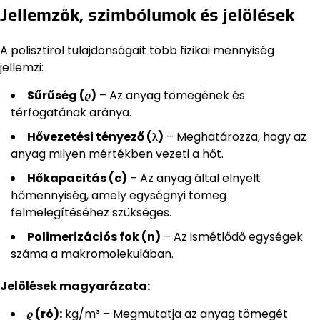
Jellemzők, szimbólumok és jelölések
A polisztirol tulajdonságait több fizikai mennyiség
jellemzi:
Sűrűség (𝜌)
– Az anyag tömegének és
térfogatának aránya.
Hővezetési tényező (λ)
– Meghatározza, hogy az
anyag milyen mértékben vezeti a hőt.
Hőkapacitás (c)
– Az anyag által elnyelt
hőmennyiség, amely egységnyi tömeg
felmelegítéséhez szükséges.
Polimerizációs fok (n)
– Az ismétlődő egységek
száma a makromolekulában.
Jelölések magyarázata:
𝜌 (ró):
kg/m³ – Megmutatja az anyag tömegét