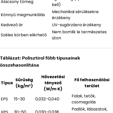
Alacsony tömeg
kell)
Mechanikai sérülésekre
Könnyű megmunkálás
érzékeny
Kedvező ár
UV-sugárzásra érzékeny
Nem bomlik le természetes
Széles körben elérhető
úton
Táblázat: Polisztirol főbb típusainak
összehasonlítása
Hővezetési
Sűrűség
Fő felhasználási
Típus
tényező
(kg/m³)
terület
(W/m·K)
Falak, tetők,
EPS
15–30
0,032–0,040
csomagolás
Padlók, lábazatok,
XPS
30–50
0,030–0,038