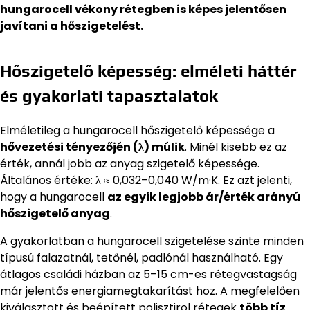
hungarocell vékony rétegben is képes jelentősen
javítani a hőszigetelést.
Hőszigetelő képesség: elméleti háttér
és gyakorlati tapasztalatok
Elméletileg a hungarocell hőszigetelő képessége a
hővezetési tényezőjén (λ) múlik
. Minél kisebb ez az
érték, annál jobb az anyag szigetelő képessége.
Általános értéke: λ ≈ 0,032–0,040 W/m·K. Ez azt jelenti,
hogy a hungarocell
az egyik legjobb ár/érték arányú
hőszigetelő anyag
.
A gyakorlatban a hungarocell szigetelése szinte minden
típusú falazatnál, tetőnél, padlónál használható. Egy
átlagos családi házban az 5–15 cm-es rétegvastagság
már jelentős energiamegtakarítást hoz. A megfelelően
kiválasztott és beépített polisztirol rétegek
több tíz