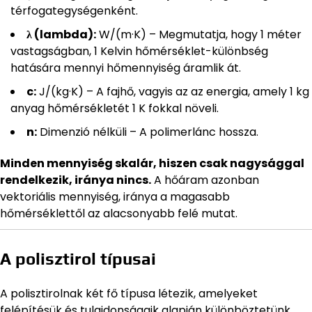
térfogategységenként.
λ (lambda):
W/(m·K) – Megmutatja, hogy 1 méter
vastagságban, 1 Kelvin hőmérséklet-különbség
hatására mennyi hőmennyiség áramlik át.
c:
J/(kg·K) – A fajhő, vagyis az az energia, amely 1 kg
anyag hőmérsékletét 1 K fokkal növeli.
n:
Dimenzió nélküli – A polimerlánc hossza.
Minden mennyiség skalár, hiszen csak nagysággal
rendelkezik, iránya nincs.
A hőáram azonban
vektoriális mennyiség, iránya a magasabb
hőmérséklettől az alacsonyabb felé mutat.
A polisztirol típusai
A polisztirolnak két fő típusa létezik, amelyeket
felépítésük és tulajdonságaik alapján különböztetünk