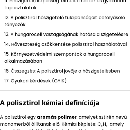
Hőszigetelő képesség: elméleti háttér és gyakorlati
tapasztalatok
A polisztirol hőszigetelő tulajdonságait befolyásoló
tényezők
A hungarocell vastagságának hatása a szigetelésre
Hőveszteség csökkentése polisztirol használatával
Környezetvédelmi szempontok a hungarocell
alkalmazásában
Összegzés: A polisztirol jövője a hőszigetelésben
Gyakori kérdések (GYIK)
A polisztirol kémiai definíciója
A polisztirol egy
aromás polimer
, amelyet sztirén nevű
monomerből állítanak elő. Kémiai képlete: C₈H₈, amely