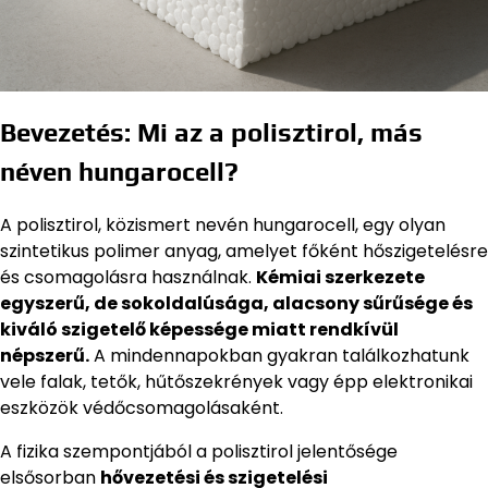
Bevezetés: Mi az a polisztirol, más
néven hungarocell?
A polisztirol, közismert nevén hungarocell, egy olyan
szintetikus polimer anyag, amelyet főként hőszigetelésre
és csomagolásra használnak.
Kémiai szerkezete
egyszerű, de sokoldalúsága, alacsony sűrűsége és
kiváló szigetelő képessége miatt rendkívül
népszerű.
A mindennapokban gyakran találkozhatunk
vele falak, tetők, hűtőszekrények vagy épp elektronikai
eszközök védőcsomagolásaként.
A fizika szempontjából a polisztirol jelentősége
elsősorban
hővezetési és szigetelési