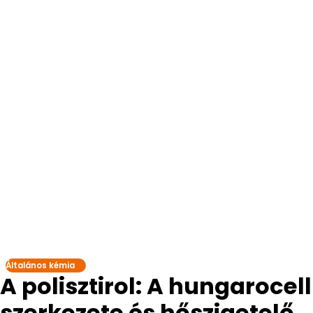
Általános kémia
A polisztirol: A hungarocell
szerkezete és hőszigetelő