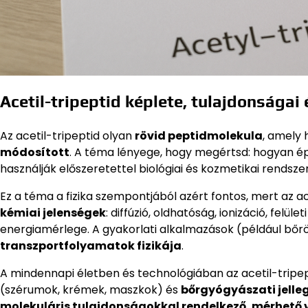
Acetil-tripeptid képlete, tulajdonságai
Az acetil-tripeptid olyan
rövid peptidmolekula
, amely 
módosított
. A téma lényege, hogy megértsd: hogyan épül
használják előszeretettel biológiai és kozmetikai rendsz
Ez a téma a fizika szempontjából azért fontos, mert az 
kémiai jelenségek
: diffúzió, oldhatóság, ionizáció, fel
energiamérlege. A gyakorlati alkalmazások (például bőr
transzportfolyamatok fizikája
.
A mindennapi életben és technológiában az acetil-trip
(szérumok, krémek, maszkok) és
bőrgyógyászati jell
molekuláris tulajdonságokkal rendelkező, mérhető 