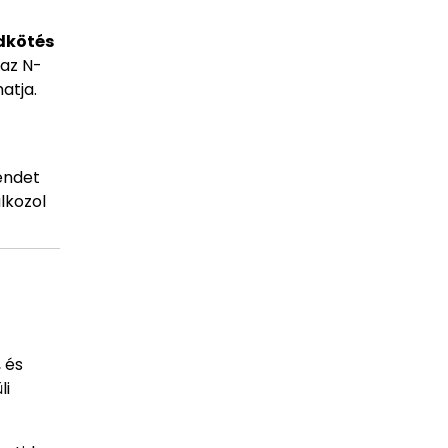
dkötés
 az N-
atja.
endet
lkozol
 és
li