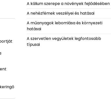
A kálium szerepe a növények fejlődésében
A nehézfémek veszélyei és hatásai
A műanyagok lebomlása és környezeti
hatásai
A szervetlen vegyületek legfontosabb
portját
típusai
a
lent
 keringő