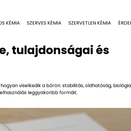
OS KÉMIA
SZERVES KÉMIA
SZERVETLEN KÉMIA
ÉRDE
te, tulajdonságai és
ogyan viselkedik a bőrön: stabilitás, oldhatóság, biológia
felhasználás leggyakoribb formáit.