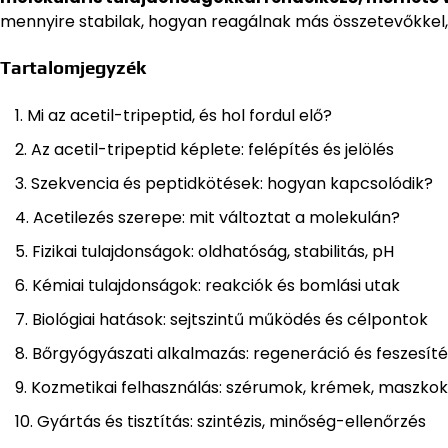
mennyire stabilak, hogyan reagálnak más összetevőkkel,
Tartalomjegyzék
Mi az acetil-tripeptid, és hol fordul elő?
Az acetil-tripeptid képlete: felépítés és jelölés
Szekvencia és peptidkötések: hogyan kapcsolódik?
Acetilezés szerepe: mit változtat a molekulán?
Fizikai tulajdonságok: oldhatóság, stabilitás, pH
Kémiai tulajdonságok: reakciók és bomlási utak
Biológiai hatások: sejtszintű működés és célpontok
Bőrgyógyászati alkalmazás: regeneráció és feszesíté
Kozmetikai felhasználás: szérumok, krémek, maszkok
Gyártás és tisztítás: szintézis, minőség-ellenőrzés