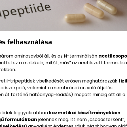
 és felhasználása
három aminosavból áll, és az N-terminálisán
acetilcsopo
 fel ez a molekula, mitől „más” az acetilezett forma, és 
erekben.
acetil-tripeptidek viselkedését erősen meghatározzák
fiz
ületi adszorpció, valamint a membránokon való átjutás
ön át történő hatóanyag-leadás) mögött mindig ott áll a
eptidek leggyakrabban
kozmetikai készítményekben
egű formulákban
jelennek meg. Itt nem „csodaszerként”
viselkedésű
anyagként érdemes rájuk nézni: hogyan old