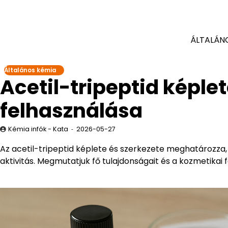
ÁLTALÁN
Általános kémia
Acetil-tripeptid képle
felhasználása
Kémia infók - Kata
2026-05-27
Az acetil-tripeptid képlete és szerkezete meghatározza, h
aktivitás. Megmutatjuk fő tulajdonságait és a kozmetikai 