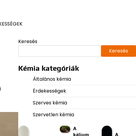
KESSÉGEK
Keresés
Keresés
Kémia kategóriák
Általános kémia
i
Érdekességek
Szerves kémia
Szervetlen kémia
A
kálium
A