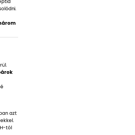
eptid
olódni.
három
ül.
párok
bé
ban azt
ekkel.
H-tól