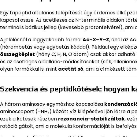
Egy tripeptid általános felépítését úgy érdemes elképz
kapcsol össze. Az acetilezés az N-terminális oldalon törté
terminális bázikus jelleg (kevesebb protonfelvétel), ami 
A jelölésnél a leggyakoribb forma:
Ac–X–Y–Z
, ahol az A
(hárombetűs vagy egybetűs kóddal). Például egy elképze
összegképlet
(hány C, H, N, O atom) csak akkor adhat
és az esetleges oldallánc-módosításokat (sók, ellenionok
olyan formákkal is, mint
acetát só
, ami a címkézett töm
Szekvencia és peptidkötések: hogyan k
A három aminosav egymáshoz kapcsolása
kondenzáció
aminocsoport (–NH₂) között víz kilépésével jön létre a p
ezek a kötések részben
rezonancia-stabilizáltak
, ezé
rotáció gátolt, ami a molekula konformációját is befolyáso