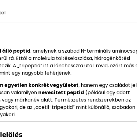
kel
álló peptid
, amelynek a szabad N-terminális aminocso
ül rá. Ettől a molekula töltéseloszlása, hidrogénkötési
ik. A „tripeptid” itt a lánchosszra utal: rövid, ezért más 
, mint egy nagyobb fehérjének.
m egyetlen konkrét vegyületet
, hanem egy családot je
usan valamilyen
nevesített peptid
(például egy adott
en vagy márkanév alatt. Természetes rendszerekben az
yakori, de az „acetil-tripeptid” mint különálló, szabadon
yakori.
jelölés