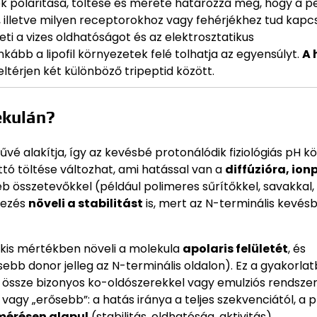
ok polaritása, töltése és mérete határozza meg, hogy a p
illetve milyen receptorokhoz vagy fehérjékhez tud kapcs
eti a vizes oldhatóságot és az elektrosztatikus
nkább a lipofil környezetek felé tolhatja az egyensúlyt.
A 
eltérjen két különböző tripeptid között.
ekulán?
é alakítja, így az kevésbé protonálódik fiziológiás pH kör
tó töltése változhat, ami hatással van a
diffúzióra, ion
 összetevőkkel (például polimeres sűrítőkkel, savakkal,
lezés
növeli a stabilitást
is, mert az N-terminális kevés
 kis mértékben növeli a molekula
apolaris felületét
, és
bb donor jelleg az N-terminális oldalon). Ez a gyakorlat
r össze bizonyos ko-oldószerekkel vagy emulziós rendszer
gy „erősebb”: a hatás iránya a teljes szekvenciától, a p
mérésen alapul
(stabilitás, oldhatóság, aktivitás).