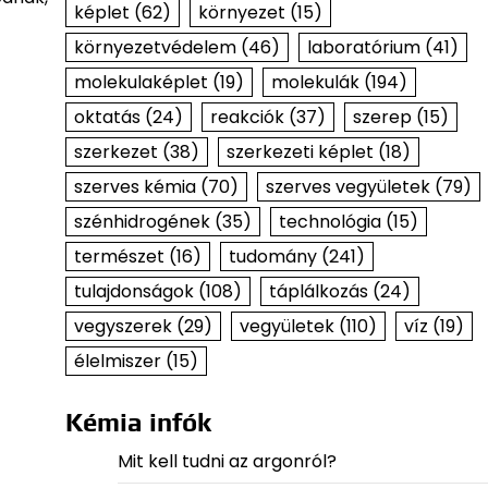
képlet
(62)
környezet
(15)
környezetvédelem
(46)
laboratórium
(41)
molekulaképlet
(19)
molekulák
(194)
oktatás
(24)
reakciók
(37)
szerep
(15)
szerkezet
(38)
szerkezeti képlet
(18)
szerves kémia
(70)
szerves vegyületek
(79)
szénhidrogének
(35)
technológia
(15)
természet
(16)
tudomány
(241)
tulajdonságok
(108)
táplálkozás
(24)
vegyszerek
(29)
vegyületek
(110)
víz
(19)
élelmiszer
(15)
Kémia infók
Mit kell tudni az argonról?