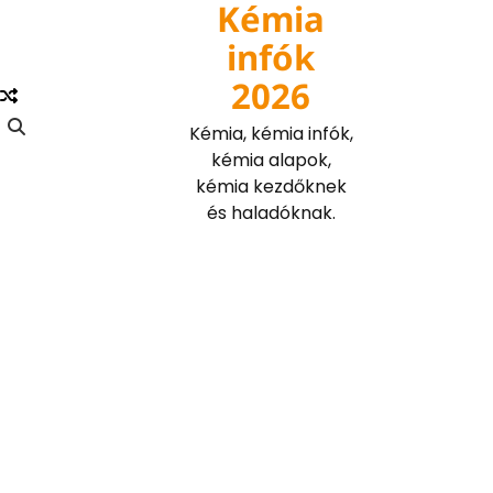
Kémia
Skip
to
infók
content
2026
Kémia, kémia infók,
kémia alapok,
kémia kezdőknek
és haladóknak.