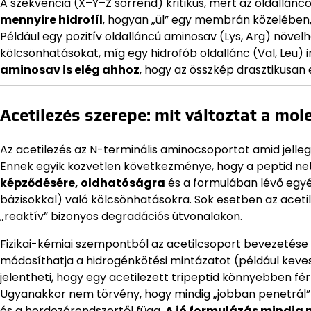
A szekvencia (X–Y–Z sorrend) kritikus, mert az oldallánc
mennyire hidrofíl
, hogyan „ül” egy membrán közelében, 
Például egy pozitív oldalláncú aminosav (Lys, Arg) növelh
kölcsönhatásokat, míg egy hidrofób oldallánc (Val, Leu) i
aminosav is elég ahhoz
, hogy az összkép drasztikusan 
Acetilezés szerepe: mit változtat a mol
Az acetilezés az N-terminális aminocsoportot amid jellegűv
Ennek egyik közvetlen következménye, hogy a peptid net
képződésére, oldhatóságra
és a formulában lévő egyéb
bázisokkal) való kölcsönhatásokra. Sok esetben az aceti
„reaktív” bizonyos degradációs útvonalakon.
Fizikai-kémiai szempontból az acetilcsoport bevezetése
módosíthatja a hidrogénkötési mintázatot (például kevese
jelentheti, hogy egy acetilezett tripeptid könnyebben fé
Ugyanakkor nem törvény, hogy mindig „jobban penetrál” va
és a hordozórendszertől függ.
A jó formulázás mindig 