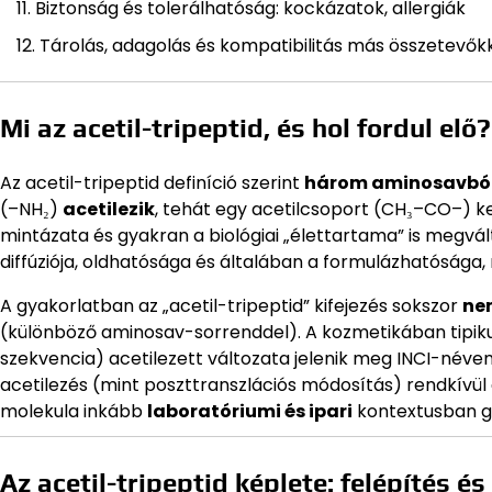
Biztonság és tolerálhatóság: kockázatok, allergiák
Tárolás, adagolás és kompatibilitás más összetevők
Mi az acetil-tripeptid, és hol fordul elő?
Az acetil-tripeptid definíció szerint
három aminosavból 
(–NH₂)
acetilezik
, tehát egy acetilcsoport (CH₃–CO–) ker
mintázata és gyakran a biológiai „élettartama” is megváltoz
diffúziója, oldhatósága és általában a formulázhatósága
A gyakorlatban az „acetil-tripeptid” kifejezés sokszor
ne
(különböző aminosav-sorrenddel). A kozmetikában tipik
szekvencia) acetilezett változata jelenik meg INCI-név
acetilezés (mint poszttranszlációs módosítás) rendkívül g
molekula inkább
laboratóriumi és ipari
kontextusban g
Az acetil-tripeptid képlete: felépítés és 