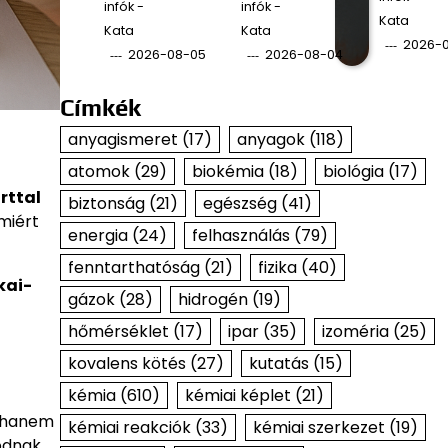
infók -
infók -
Kata
Kata
Kata
2026-
2026-08-05
2026-08-04
Címkék
anyagismeret
(17)
anyagok
(118)
atomok
(29)
biokémia
(18)
biológia
(17)
rttal
biztonság
(21)
egészség
(41)
miért
energia
(24)
felhasználás
(79)
fenntarthatóság
(21)
fizika
(40)
ikai-
gázok
(28)
hidrogén
(19)
hőmérséklet
(17)
ipar
(35)
izoméria
(25)
kovalens kötés
(27)
kutatás
(15)
kémia
(610)
kémiai képlet
(21)
, hanem
kémiai reakciók
(33)
kémiai szerkezet
(19)
ódnak,