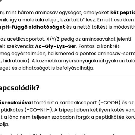
elni, mint három aminosav egységet, amelyeket
két pepti
nik, így a molekula eleje „lezártabb” lesz. Emiatt csökken
a
pH-függő oldhatóságot
és a nettó töltést is módosíth
c az acetilcsoportot, X/Y/Z pedig az aminosavakat jelenti
lt szekvencia:
Ac–Gly–Lys–Ser
. Fontos: a konkrét
ó meg egyértelműen, ha ismered a pontos aminosav-sorr
, hidratáció). A kozmetikai nyersanyagoknál gyakran talá
eget és oldhatóságot is befolyásolhatja.
apcsolódik?
s reakcióval
történik: a karboxilcsoport (–COOH) és az
eptidkötés (–CO–NH–). A tripeptidben két ilyen kötés van,
rt a lánc nem teljesen szabadon forgó: a peptidkötés körü
lja.