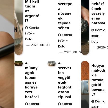
Mit kell
szerepe
nehézf
tudni
a
émek
az
növény
veszély
argonró
ek
ei és
l?
fejlődé
hatásai
Kémia
sében
Kémia
infók -
Kémia
infók -
Kata
infók -
Kata
2026-08-08
Kata
2026-
2026-08-07
A
A
Hogyan
műany
szervet
működi
agok
len
k a
leboml
vegyül
rozsda
ása és
etek
gátló
környe
legfont
bevona
zeti
osabb
t?
hatásai
típusai
Kémia
Kémia
Kémia
infók -