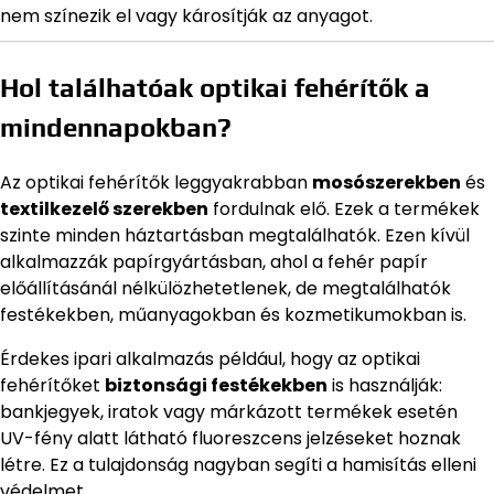
nem színezik el vagy károsítják az anyagot.
Hol találhatóak optikai fehérítők a
mindennapokban?
Az optikai fehérítők leggyakrabban
mosószerekben
és
textilkezelő szerekben
fordulnak elő. Ezek a termékek
szinte minden háztartásban megtalálhatók. Ezen kívül
alkalmazzák papírgyártásban, ahol a fehér papír
előállításánál nélkülözhetetlenek, de megtalálhatók
festékekben, műanyagokban és kozmetikumokban is.
Érdekes ipari alkalmazás például, hogy az optikai
fehérítőket
biztonsági festékekben
is használják:
bankjegyek, iratok vagy márkázott termékek esetén
UV-fény alatt látható fluoreszcens jelzéseket hoznak
létre. Ez a tulajdonság nagyban segíti a hamisítás elleni
védelmet.