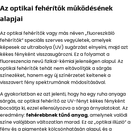
Az optikai fehérítők működésének
alapjai
Az optikai fehérítők vagy más néven „fluoreszkáló
fehérítők” speciális szerves vegyületek, amelyek
képesek az ultraibolya (UV) sugárzást elnyelni, majd azt
kékes fényként visszasugározni. Ez a folyamat a
fluoreszencia nevű fizikai-kémiai jelenségen alapul. Az
optikai fehérítők tehát nem eltávolítják a sárgás
színezéket, hanem egy új színérzetet keltenek a
visszavert fény spektrumának módosításával.
A gyakorlatban ez azt jelenti, hogy ha egy ruha anyaga
sárgás, az optikai fehérítő az UV-fényt kékes fényként
bocsátja ki, ezzel ellensúlyozva a sárga árnyalatokat. Az
eredmény:
fehérebbnek tűnő anyag
, amelynek valódi
színe valójában változatlan marad. Ez az „optikai illúzió” a
fény és a pigmentek kölcsönhatásán alapul, és a