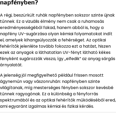
napfényben?
A régi, beszürkült ruhák napfényben sokszor szinte újnak
tűnnek. Ez a vizuális élmény nem csak a ruhamosás
eredményességéből fakad, hanem abból is, hogy a
napfény UV-sugárzása olyan kémiai folyamatokat indít
el, amelyek kihangsúlyozzák a fehérséget. Az optikai
fehérítők jelenléte tovább fokozza ezt a hatást, hiszen
ezek az anyagok a láthatatlan UV-fényt látható kékes
fényként sugározzák vissza, így „elfedik” az anyag sárgás
árnyalatát.
A jelenség jól megfigyelhető például frissen mosott
ágyneműn vagy vászonruhán: napfényben szinte
világítanak, míg mesterséges fényben sokszor kevésbé
tűnnek ragyogónak. Ez a különbség a fényforrás
spektrumából és az optikai fehérítők működéséből ered,
ami egyaránt izgalmas kémiai és fizikai kérdés.