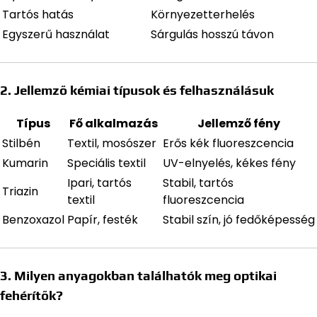
Tartós hatás
Környezetterhelés
Egyszerű használat
Sárgulás hosszú távon
2. Jellemző kémiai típusok és felhasználásuk
Típus
Fő alkalmazás
Jellemző fény
Stilbén
Textil, mosószer
Erős kék fluoreszcencia
Kumarin
Speciális textil
UV-elnyelés, kékes fény
Ipari, tartós
Stabil, tartós
Triazin
textil
fluoreszcencia
Benzoxazol
Papír, festék
Stabil szín, jó fedőképesség
3. Milyen anyagokban találhatók meg optikai
fehérítők?