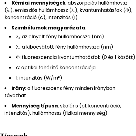
Kémiai mennyiségek
: abszorpciós hullámhossz
(λₐ), emissziós hullámhossz (λₑ), kvantumhatásfok (Φ),
koncentráció (c), intenzitás (I)
Szimbólumok magyarázata
:
λₐ: az elnyelt fény hullámhossza (nm)
λₑ: a kibocsátott fény hullámhossza (nm)
Φ: fluoreszcencia kvantumhatásfok (0 és 1 között)
c: optikai fehérítő koncentrációja
I: intenzitás (W/m²)
Irány
: a fluoreszcens fény minden irányban
távozhat
Mennyiség típusa
: skaláris (pl. koncentráció,
intenzitás), hullámhossz (fizikai mennyiség)
Típusok