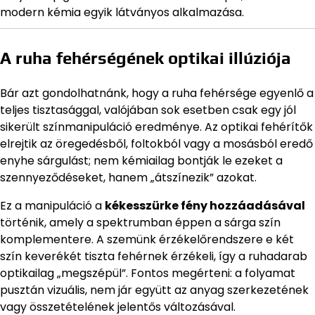
modern kémia egyik látványos alkalmazása.
A ruha fehérségének optikai illúziója
Bár azt gondolhatnánk, hogy a ruha fehérsége egyenlő a
teljes tisztasággal, valójában sok esetben csak egy jól
sikerült színmanipuláció eredménye. Az optikai fehérítők
elrejtik az öregedésből, foltokból vagy a mosásból eredő
enyhe sárgulást; nem kémiailag bontják le ezeket a
szennyeződéseket, hanem „átszínezik” azokat.
Ez a manipuláció a
kékesszürke fény hozzáadásával
történik, amely a spektrumban éppen a sárga szín
komplementere. A szemünk érzékelőrendszere e két
szín keverékét tiszta fehérnek érzékeli, így a ruhadarab
optikailag „megszépül”. Fontos megérteni: a folyamat
pusztán vizuális, nem jár együtt az anyag szerkezetének
vagy összetételének jelentős változásával.