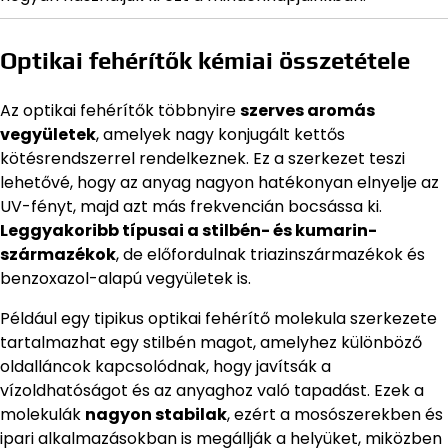
Optikai fehérítők kémiai összetétele
Az optikai fehérítők többnyire
szerves aromás
vegyületek
, amelyek nagy konjugált kettős
kötésrendszerrel rendelkeznek. Ez a szerkezet teszi
lehetővé, hogy az anyag nagyon hatékonyan elnyelje az
UV-fényt, majd azt más frekvencián bocsássa ki.
Leggyakoribb típusai a stilbén- és kumarin-
származékok
, de előfordulnak triazinszármazékok és
benzoxazol-alapú vegyületek is.
Például egy tipikus optikai fehérítő molekula szerkezete
tartalmazhat egy stilbén magot, amelyhez különböző
oldalláncok kapcsolódnak, hogy javítsák a
vízoldhatóságot és az anyaghoz való tapadást. Ezek a
molekulák
nagyon stabilak
, ezért a mosószerekben és
ipari alkalmazásokban is megállják a helyüket, miközben