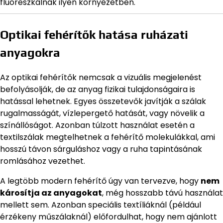
fluoreszkálnak ilyen környezetben.
Optikai fehérítők hatása ruházati
anyagokra
Az optikai fehérítők nemcsak a vizuális megjelenést
befolyásolják, de az anyag fizikai tulajdonságaira is
hatással lehetnek. Egyes összetevők javítják a szálak
rugalmasságát, vízlepergető hatását, vagy növelik a
színállóságot. Azonban túlzott használat esetén a
textilszálak megtelhetnek a fehérítő molekulákkal, ami
hosszú távon sárguláshoz vagy a ruha tapintásának
romlásához vezethet.
A legtöbb modern fehérítő úgy van tervezve, hogy
nem
károsítja az anyagokat
, még hosszabb távú használat
mellett sem. Azonban speciális textíliáknál (például
érzékeny műszálaknál) előfordulhat, hogy nem ajánlott