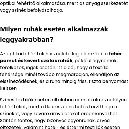
optikai fehérítő alkalmazása, mert az anyag szerkezetét
vagy színét befolyásolhatja.
Milyen ruhák esetén alkalmazzák
leggyakrabban?
Az optikai fehérítők használata legjellemzőbb a
fehér
pamut és kevert szálas ruhák
, például ágyneműk,
törölközők, ingek esetén. Itt a cél, hogy a textília
fehérsége minél tovább megmaradjon, ellenálljon az
elszíneződésnek, és a ruha mindig friss, tiszta benyomást
keltsen.
Színes textíliák esetén általában nem alkalmaznak ilyen
fehérítőket, mert a fluoreszcens hatás torzíthatja a
színeket, vagy zavaró árnyalatokat eredményezhet.
Szintén fontos, hogy bizonyos egyenruhák, orvosi
öltözetek, valamint hotel- és éttermi textíliák esetén