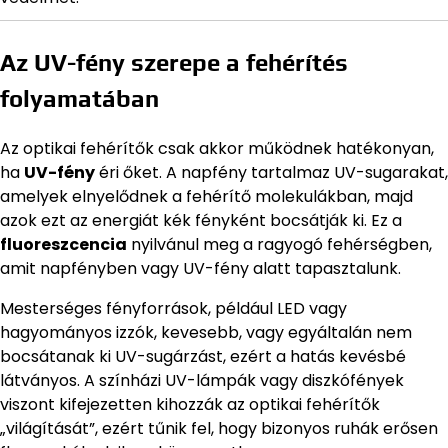
Az UV-fény szerepe a fehérítés
folyamatában
Az optikai fehérítők csak akkor működnek hatékonyan,
ha
UV-fény
éri őket. A napfény tartalmaz UV-sugarakat,
amelyek elnyelődnek a fehérítő molekulákban, majd
azok ezt az energiát kék fényként bocsátják ki. Ez a
fluoreszcencia
nyilvánul meg a ragyogó fehérségben,
amit napfényben vagy UV-fény alatt tapasztalunk.
Mesterséges fényforrások, például LED vagy
hagyományos izzók, kevesebb, vagy egyáltalán nem
bocsátanak ki UV-sugárzást, ezért a hatás kevésbé
látványos. A színházi UV-lámpák vagy diszkófények
viszont kifejezetten kihozzák az optikai fehérítők
„világítását”, ezért tűnik fel, hogy bizonyos ruhák erősen