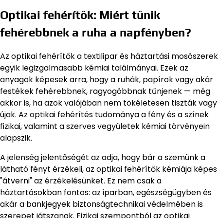
Optikai fehérítők: Miért tűnik
fehérebbnek a ruha a napfényben?
Az optikai fehérítők a textilipar és háztartási mosószerek
egyik legizgalmasabb kémiai találmányai. Ezek az
anyagok képesek arra, hogy a ruhák, papírok vagy akár
festékek fehérebbnek, ragyogóbbnak tűnjenek — még
akkor is, ha azok valójában nem tökéletesen tiszták vagy
újak. Az optikai fehérítés tudománya a fény és a színek
fizikai, valamint a szerves vegyületek kémiai törvényein
alapszik.
A jelenség jelentőségét az adja, hogy bár a szemünk a
látható fényt érzékeli, az optikai fehérítők kémiája képes
"átverni" az érzékelésünket. Ez nem csak a
háztartásokban fontos: az iparban, egészségügyben és
akár a bankjegyek biztonságtechnikai védelmében is
szerepet játszanak. Fizikai szempontból az optikai