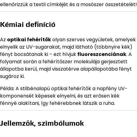
ellenőrizzük a textil címkéjét és a mosószer összetételét!
Kémiai definíció
Az
optikai fehérítők
olyan szerves vegyületek, amelyek
elnyelik az UV-sugarakat, majd látható (többnyire kék)
fényt bocsátanak ki – ezt hívjuk
fluoreszcenciának
. A
folyamat során a fehérítőszer molekulája gerjesztett
állapotba kerül, majd visszatérve alapállapotába fényt
sugároz ki.
Példa: A stilbénalapú optikai fehérítők a napfény UV-
komponensét képesek elnyelni, és azt erősen kék
fénnyé alakítani, így fehérebbnek látszik a ruha.
Jellemzők, szimbólumok