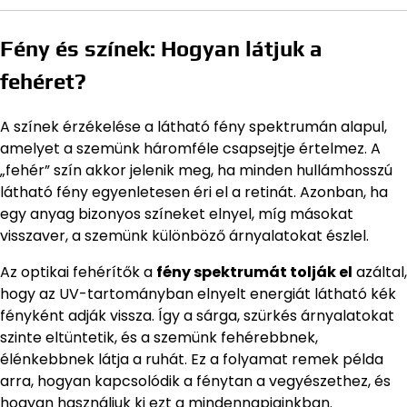
Fény és színek: Hogyan látjuk a
fehéret?
A színek érzékelése a látható fény spektrumán alapul,
amelyet a szemünk háromféle csapsejtje értelmez. A
„fehér” szín akkor jelenik meg, ha minden hullámhosszú
látható fény egyenletesen éri el a retinát. Azonban, ha
egy anyag bizonyos színeket elnyel, míg másokat
visszaver, a szemünk különböző árnyalatokat észlel.
Az optikai fehérítők a
fény spektrumát tolják el
azáltal,
hogy az UV-tartományban elnyelt energiát látható kék
fényként adják vissza. Így a sárga, szürkés árnyalatokat
szinte eltüntetik, és a szemünk fehérebbnek,
élénkebbnek látja a ruhát. Ez a folyamat remek példa
arra, hogyan kapcsolódik a fénytan a vegyészethez, és
hogyan használjuk ki ezt a mindennapjainkban.