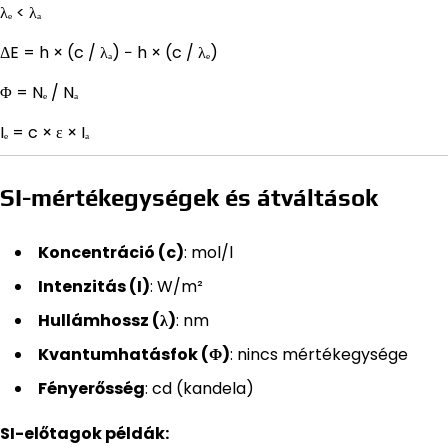
λₑ < λₐ
ΔE = h × (c / λₐ) − h × (c / λₑ)
Φ = Nₑ / Nₐ
Iₑ = c × ε × Iₐ
SI-mértékegységek és átváltások
Koncentráció (c)
: mol/l
Intenzitás (I)
: W/m²
Hullámhossz (λ)
: nm
Kvantumhatásfok (Φ)
: nincs mértékegysége
Fényerősség
: cd (kandela)
SI-előtagok példák: