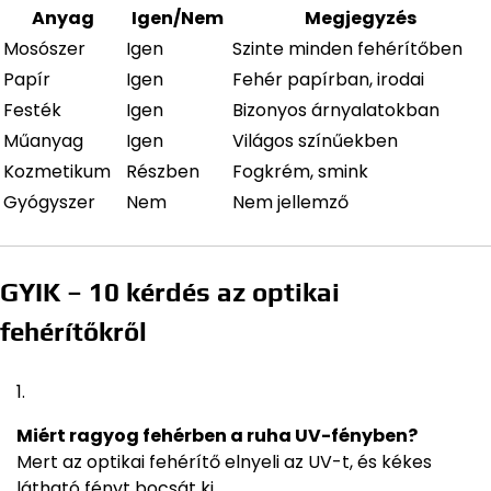
Anyag
Igen/Nem
Megjegyzés
Mosószer
Igen
Szinte minden fehérítőben
Papír
Igen
Fehér papírban, irodai
Festék
Igen
Bizonyos árnyalatokban
Műanyag
Igen
Világos színűekben
Kozmetikum
Részben
Fogkrém, smink
Gyógyszer
Nem
Nem jellemző
GYIK – 10 kérdés az optikai
fehérítőkről
Miért ragyog fehérben a ruha UV-fényben?
Mert az optikai fehérítő elnyeli az UV-t, és kékes
látható fényt bocsát ki.