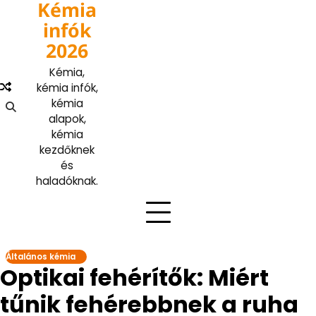
Kémia
Skip
to
infók
content
2026
Kémia,
kémia infók,
kémia
alapok,
kémia
kezdőknek
és
haladóknak.
Általános kémia
Optikai fehérítők: Miért
tűnik fehérebbnek a ruha