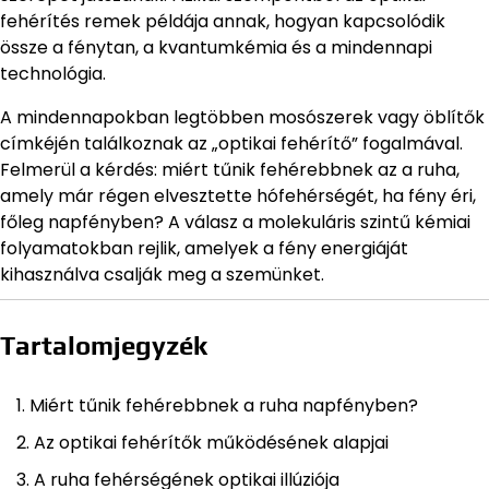
fehérítés remek példája annak, hogyan kapcsolódik
össze a fénytan, a kvantumkémia és a mindennapi
technológia.
A mindennapokban legtöbben mosószerek vagy öblítők
címkéjén találkoznak az „optikai fehérítő” fogalmával.
Felmerül a kérdés: miért tűnik fehérebbnek az a ruha,
amely már régen elvesztette hófehérségét, ha fény éri,
főleg napfényben? A válasz a molekuláris szintű kémiai
folyamatokban rejlik, amelyek a fény energiáját
kihasználva csalják meg a szemünket.
Tartalomjegyzék
Miért tűnik fehérebbnek a ruha napfényben?
Az optikai fehérítők működésének alapjai
A ruha fehérségének optikai illúziója