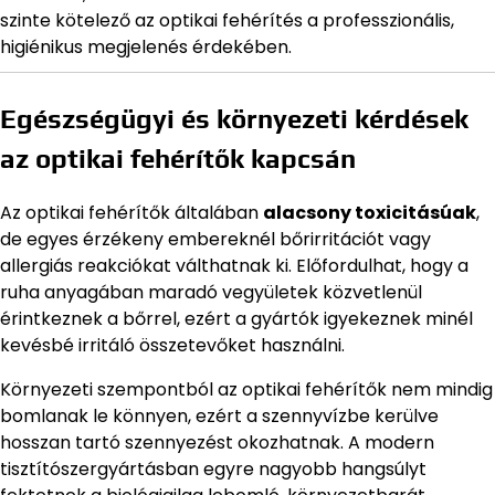
szinte kötelező az optikai fehérítés a professzionális,
higiénikus megjelenés érdekében.
Egészségügyi és környezeti kérdések
az optikai fehérítők kapcsán
Az optikai fehérítők általában
alacsony toxicitásúak
,
de egyes érzékeny embereknél bőrirritációt vagy
allergiás reakciókat válthatnak ki. Előfordulhat, hogy a
ruha anyagában maradó vegyületek közvetlenül
érintkeznek a bőrrel, ezért a gyártók igyekeznek minél
kevésbé irritáló összetevőket használni.
Környezeti szempontból az optikai fehérítők nem mindig
bomlanak le könnyen, ezért a szennyvízbe kerülve
hosszan tartó szennyezést okozhatnak. A modern
tisztítószergyártásban egyre nagyobb hangsúlyt