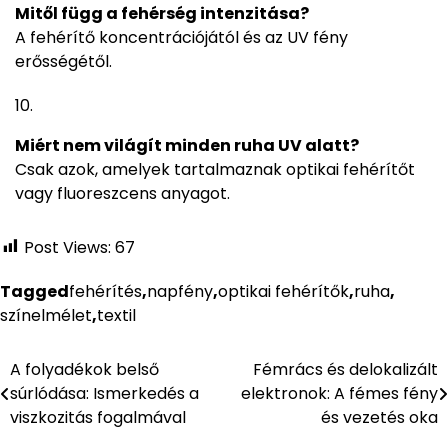
Mitől függ a fehérség intenzitása?
A fehérítő koncentrációjától és az UV fény
erősségétől.
Miért nem világít minden ruha UV alatt?
Csak azok, amelyek tartalmaznak optikai fehérítőt
vagy fluoreszcens anyagot.
Post Views:
67
Tagged
fehérítés
,
napfény
,
optikai fehérítők
,
ruha
,
színelmélet
,
textil
A folyadékok belső
Fémrács és delokalizált
Bejegyzés
súrlódása: Ismerkedés a
elektronok: A fémes fény
navigáció
viszkozitás fogalmával
és vezetés oka