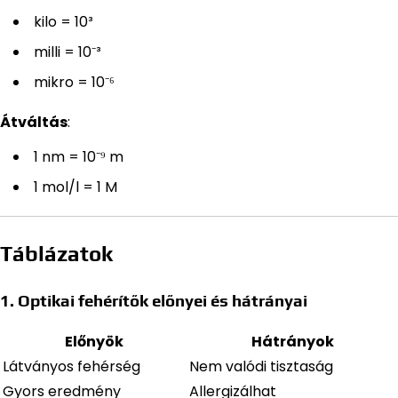
kilo = 10³
milli = 10⁻³
mikro = 10⁻⁶
Átváltás
:
1 nm = 10⁻⁹ m
1 mol/l = 1 M
Táblázatok
1. Optikai fehérítők előnyei és hátrányai
Előnyök
Hátrányok
Látványos fehérség
Nem valódi tisztaság
Gyors eredmény
Allergizálhat