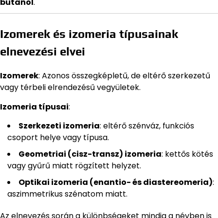
butanol
.
Izomerek és izomeria típusainak
elnevezési elvei
Izomerek
: Azonos összegképletű, de eltérő szerkezetű
vagy térbeli elrendezésű vegyületek.
Izomeria típusai
:
Szerkezeti izomeria
: eltérő szénváz, funkciós
csoport helye vagy típusa.
Geometriai (cisz-transz) izomeria
: kettős kötés
vagy gyűrű miatt rögzített helyzet.
Optikai izomeria (enantio- és diastereomeria)
:
aszimmetrikus szénatom miatt.
Az elnevezés során a különbségeket mindig a névben is