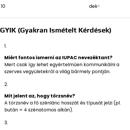
10
dek-
GYIK (Gyakran Ismételt Kérdések)
Miért fontos ismerni az IUPAC nevezéktant?
Mert csak így lehet egyértelműen kommunikálni a
szerves vegyületekről a világ bármely pontján.
Mit jelent az, hogy törzsnév?
A törzsnév a fő szénlánc hosszát és típusát jelzi (pl.
bután = 4 szénatomos alkán).