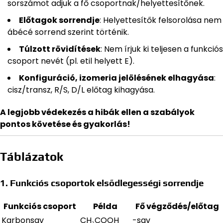
sorszámot adjuk a fő csoportnak/helyettesítőnek.
Előtagok sorrendje
: Helyettesítők felsorolása nem
ábécé sorrend szerint történik.
Túlzott rövidítések
: Nem írjuk ki teljesen a funkciós
csoport nevét (pl. etil helyett E).
Konfiguráció, izomeria jelölésének elhagyása
:
cisz/transz, R/S, D/L előtag kihagyása.
A legjobb védekezés a hibák ellen a szabályok
pontos követése és gyakorlás!
Táblázatok
1. Funkciós csoportok elsődlegességi sorrendje
Funkciós csoport
Példa
Fő végződés/előtag
Karbonsav
CH₃COOH
-sav