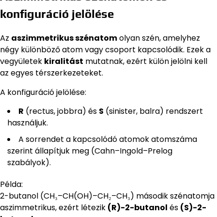
konfiguráció jelölése
Az
aszimmetrikus szénatom
olyan szén, amelyhez
négy különböző atom vagy csoport kapcsolódik. Ezek a
vegyületek
kiralitást
mutatnak, ezért külön jelölni kell
az egyes térszerkezeteket.
A konfiguráció jelölése:
R
(rectus, jobbra) és
S
(sinister, balra) rendszert
használjuk.
A sorrendet a kapcsolódó atomok atomszáma
szerint állapítjuk meg (Cahn–Ingold–Prelog
szabályok).
Példa:
2-butanol (CH₃–CH(OH)–CH₂–CH₃) második szénatomja
aszimmetrikus, ezért létezik
(R)-2-butanol
és
(S)-2-