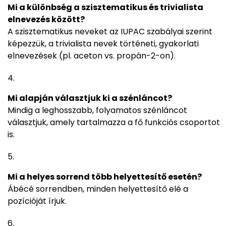
Mi a különbség a szisztematikus és trivialista
elnevezés között?
A szisztematikus neveket az IUPAC szabályai szerint
képezzük, a trivialista nevek történeti, gyakorlati
elnevezések (pl. aceton vs. propán-2-on).
Mi alapján választjuk ki a szénláncot?
Mindig a leghosszabb, folyamatos szénláncot
választjuk, amely tartalmazza a fő funkciós csoportot
is.
Mi a helyes sorrend több helyettesítő esetén?
Ábécé sorrendben, minden helyettesítő elé a
pozícióját írjuk.