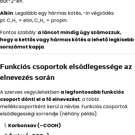
but-2-én.
Alkin
: Legalább egy hármas kötés, -in végződés:
pl. C₂H₂ = etin, C₃H₄ = propin.
Fontos szabály:
a láncot mindig úgy számozzuk,
hogy a kettős vagy hármas kötés a lehető legkisebb
sorszámot kapja
.
Funkciós csoportok elsődlegessége az
elnevezés során
A szerves vegyületekben
a legfontosabb funkciós
csoport dönti el a fő elnevezést
, a többi
mellékcsoportként kerül a névbe. Funkciós csoportok
elsődlegességi sorrendje (néhány példa):
Karbonsav (–COOH)