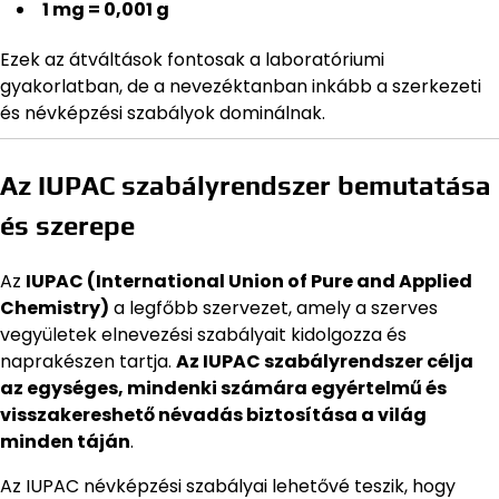
1 mg = 0,001 g
Ezek az átváltások fontosak a laboratóriumi
gyakorlatban, de a nevezéktanban inkább a szerkezeti
és névképzési szabályok dominálnak.
Az IUPAC szabályrendszer bemutatása
és szerepe
Az
IUPAC (International Union of Pure and Applied
Chemistry)
a legfőbb szervezet, amely a szerves
vegyületek elnevezési szabályait kidolgozza és
naprakészen tartja.
Az IUPAC szabályrendszer célja
az egységes, mindenki számára egyértelmű és
visszakereshető névadás biztosítása a világ
minden táján
.
Az IUPAC névképzési szabályai lehetővé teszik, hogy