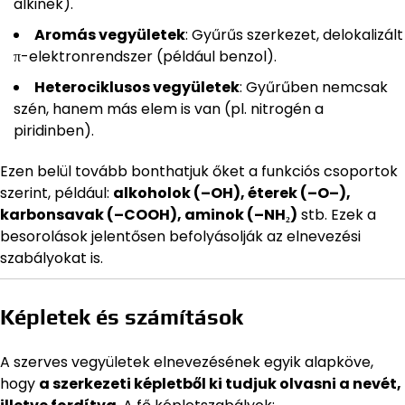
alkinek).
Aromás vegyületek
: Gyűrűs szerkezet, delokalizált
π-elektronrendszer (például benzol).
Heterociklusos vegyületek
: Gyűrűben nemcsak
szén, hanem más elem is van (pl. nitrogén a
piridinben).
Ezen belül tovább bonthatjuk őket a funkciós csoportok
szerint, például:
alkoholok (–OH), éterek (–O–),
karbonsavak (–COOH), aminok (–NH₂)
stb. Ezek a
besorolások jelentősen befolyásolják az elnevezési
szabályokat is.
Képletek és számítások
A szerves vegyületek elnevezésének egyik alapköve,
hogy
a szerkezeti képletből ki tudjuk olvasni a nevét,