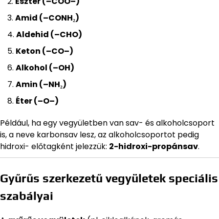
Észter (–COO–)
Amid (–CONH₂)
Aldehid (–CHO)
Keton (–CO–)
Alkohol (–OH)
Amin (–NH₂)
Éter (–O–)
Például, ha egy vegyületben van sav- és alkoholcsoport
is, a neve karbonsav lesz, az alkoholcsoportot pedig
hidroxi- előtagként jelezzük:
2-hidroxi-propánsav
.
Gyűrűs szerkezetű vegyületek speciális
szabályai