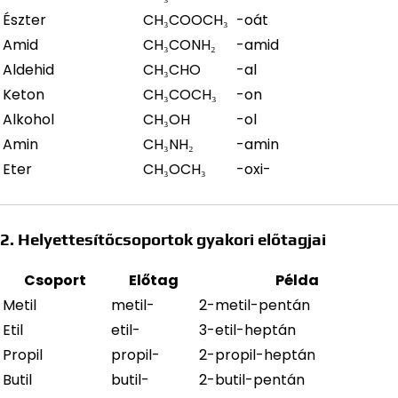
Észter
CH₃COOCH₃
-oát
Amid
CH₃CONH₂
-amid
Aldehid
CH₃CHO
-al
Keton
CH₃COCH₃
-on
Alkohol
CH₃OH
-ol
Amin
CH₃NH₂
-amin
Eter
CH₃OCH₃
-oxi-
2. Helyettesítőcsoportok gyakori előtagjai
Csoport
Előtag
Példa
Metil
metil-
2-metil-pentán
Etil
etil-
3-etil-heptán
Propil
propil-
2-propil-heptán
Butil
butil-
2-butil-pentán