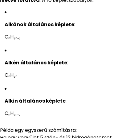
illetve fordítva
. A fő képletszabályok:
Alkánok általános képlete
:
CₙH₂ₙ₊₂
Alkén általános képlete
:
CₙH₂ₙ
Alkin általános képlete
:
CₙH₂ₙ₋₂
Példa egy egyszerű számításra:
Ha egy vegyület 5 szén- és 12 hidrogénatomot