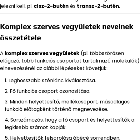
jelezni kell, pl.
cisz-2-butén
és
transz-2-butén
.
Komplex szerves vegyületek neveinek
összetétele
A
komplex szerves vegyületek
(pl. többszörösen
elágazó, több funkciós csoportot tartalmazó molekulák)
elnevezésénél az alábbi lépéseket követjük:
Leghosszabb szénlánc kiválasztása.
Fő funkciós csoport azonosítása.
Minden helyettesítő, mellékcsoport, másodlagos
funkció előtagként történő megnevezése.
Sorszámozás, hogy a fő csoport és helyettesítők a
legkisebb számot kapják.
Helyettesítők felsorolása ábécé sorrendben,