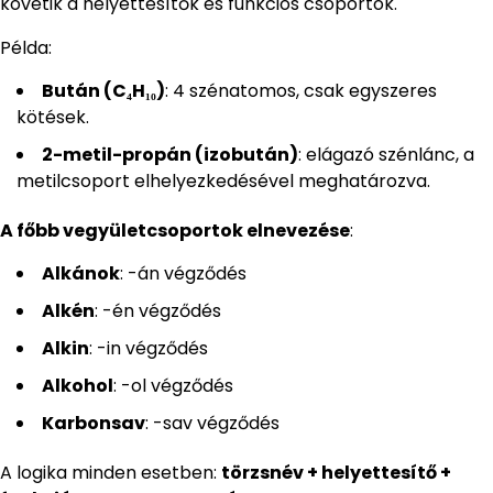
követik a helyettesítők és funkciós csoportok.
Példa:
Bután (C₄H₁₀)
: 4 szénatomos, csak egyszeres
kötések.
2-metil-propán (izobután)
: elágazó szénlánc, a
metilcsoport elhelyezkedésével meghatározva.
A főbb vegyületcsoportok elnevezése
:
Alkánok
: -án végződés
Alkén
: -én végződés
Alkin
: -in végződés
Alkohol
: -ol végződés
Karbonsav
: -sav végződés
A logika minden esetben:
törzsnév + helyettesítő +