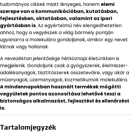
tudományos cikkek miatt lényeges, hanem
elemi
szerepe van a kommunikációban, kutatásban,
fejlesztésben, oktatásban, valamint az ipari
gyártásban is
. Az egyértelmű név elengedhetetlen
ahhoz, hogy a vegyészek a világ bármely pontján
ugyanarra a molekulára gondoljanak, amikor egy nevet
látnak vagy hallanak.
A nevezéktan jelentősége hétköznapi életünkben is
megjelenik. Gondoljunk csak a gyógyszerek, élelmiszer-
adalékanyagok, tisztítószerek összetevőire, vagy akár a
műanyagok, üzemanyagok, kozmetikumok molekuláira.
A mindennapokban használt termékek mögötti
vegyületek pontos azonosítása lehetővé teszi a
biztonságos alkalmazást, fejlesztést és ellenőrzést
is.
Tartalomjegyzék