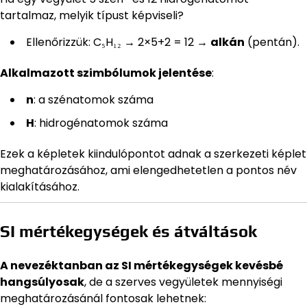
tartalmaz, melyik típust képviseli?
Ellenőrizzük: C₅H₁₂ → 2×5+2 = 12 →
alkán
(pentán).
Alkalmazott szimbólumok jelentése
:
n
: a szénatomok száma
H
: hidrogénatomok száma
Ezek a képletek kiindulópontot adnak a szerkezeti képlet
meghatározásához, ami elengedhetetlen a pontos név
kialakításához.
SI mértékegységek és átváltások
A nevezéktanban az SI mértékegységek kevésbé
hangsúlyosak
, de a szerves vegyületek mennyiségi
meghatározásánál fontosak lehetnek: