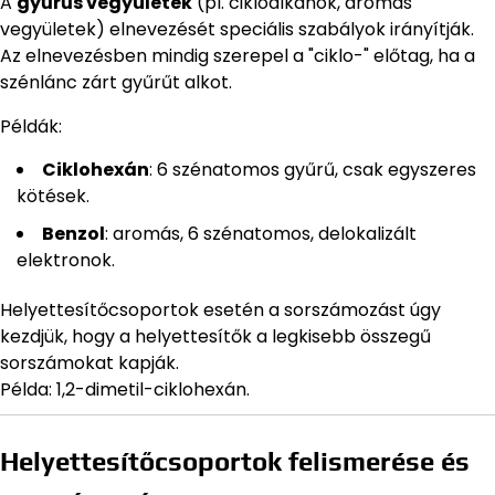
A
gyűrűs vegyületek
(pl. cikloalkánok, aromás
vegyületek) elnevezését speciális szabályok irányítják.
Az elnevezésben mindig szerepel a "ciklo-" előtag, ha a
szénlánc zárt gyűrűt alkot.
Példák:
Ciklohexán
: 6 szénatomos gyűrű, csak egyszeres
kötések.
Benzol
: aromás, 6 szénatomos, delokalizált
elektronok.
Helyettesítőcsoportok esetén a sorszámozást úgy
kezdjük, hogy a helyettesítők a legkisebb összegű
sorszámokat kapják.
Példa: 1,2-dimetil-ciklohexán.
Helyettesítőcsoportok felismerése és