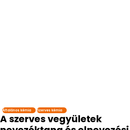
Általános kémia
Szerves kémia
A szerves vegyületek
nevezéktana és elnevezési