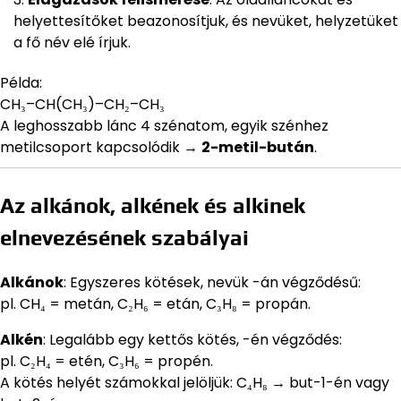
helyettesítőket beazonosítjuk, és nevüket, helyzetüket
a fő név elé írjuk.
Példa:
CH₃–CH(CH₃)–CH₂–CH₃
A leghosszabb lánc 4 szénatom, egyik szénhez
metilcsoport kapcsolódik →
2-metil-bután
.
Az alkánok, alkének és alkinek
elnevezésének szabályai
Alkánok
: Egyszeres kötések, nevük -án végződésű:
pl. CH₄ = metán, C₂H₆ = etán, C₃H₈ = propán.
Alkén
: Legalább egy kettős kötés, -én végződés:
pl. C₂H₄ = etén, C₃H₆ = propén.
A kötés helyét számokkal jelöljük: C₄H₈ → but-1-én vagy