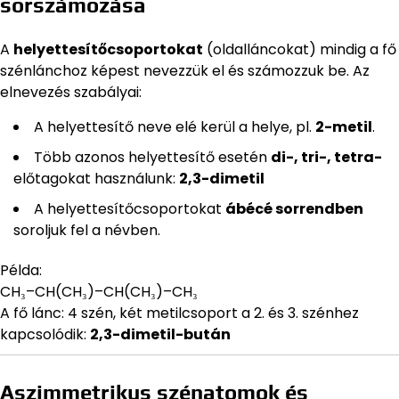
sorszámozása
A
helyettesítőcsoportokat
(oldalláncokat) mindig a fő
szénlánchoz képest nevezzük el és számozzuk be. Az
elnevezés szabályai:
A helyettesítő neve elé kerül a helye, pl.
2-metil
.
Több azonos helyettesítő esetén
di-, tri-, tetra-
előtagokat használunk:
2,3-dimetil
A helyettesítőcsoportokat
ábécé sorrendben
soroljuk fel a névben.
Példa:
CH₃–CH(CH₃)–CH(CH₃)–CH₃
A fő lánc: 4 szén, két metilcsoport a 2. és 3. szénhez
kapcsolódik:
2,3-dimetil-bután
Aszimmetrikus szénatomok és