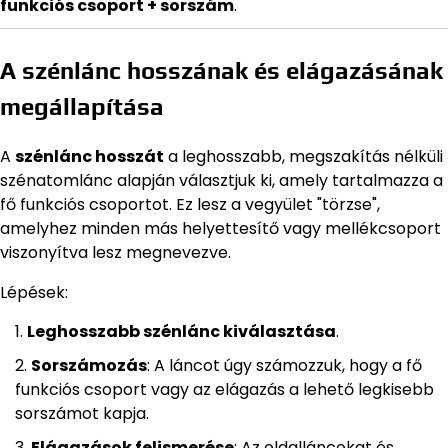
funkciós csoport + sorszám
.
A szénlánc hosszának és elágazásának
megállapítása
A
szénlánc hosszát
a leghosszabb, megszakítás nélküli
szénatomlánc alapján választjuk ki, amely tartalmazza a
fő funkciós csoportot. Ez lesz a vegyület "törzse",
amelyhez minden más helyettesítő vagy mellékcsoport
viszonyítva lesz megnevezve.
Lépések:
Leghosszabb szénlánc kiválasztása
.
Sorszámozás
: A láncot úgy számozzuk, hogy a fő
funkciós csoport vagy az elágazás a lehető legkisebb
sorszámot kapja.
Elágazások felismerése
: Az oldalláncokat és