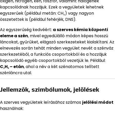
oxigén, nitrogén, kén, foszfor, valamint halogének
kapcsolódnak hozzájuk. Ezek a vegyületek lehetnek
egyszerűek (például metán: CH₄) vagy nagyon
összetettek is (például fehérjék, DNS).
Az egyszerűség kedvéért:
a szerves kémia központi
eleme a szén
, mivel egyedülálló módon képes hosszú
láncokat, gyűrűket, elágazó szerkezeteket kialakítani. Az
elnevezés során tehát minden vegyület nevét a szénváz
szerkezetéből, a funkciós csoportokból és a hozzájuk
kapcsolódó egyéb csoportokból vezetjük le. Például:
C₂H₆ – etán
, ahol a név a két szénatomos telített
szénláncra utal.
Jellemzők, szimbólumok, jelölések
A szerves vegyületek leírásához számos
jelölési módot
használnak: