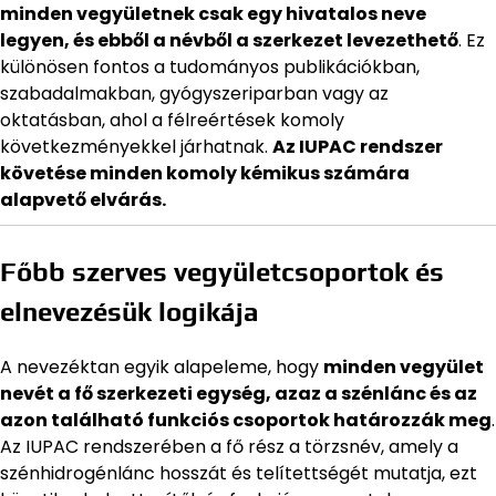
minden vegyületnek csak egy hivatalos neve
legyen, és ebből a névből a szerkezet levezethető
. Ez
különösen fontos a tudományos publikációkban,
szabadalmakban, gyógyszeriparban vagy az
oktatásban, ahol a félreértések komoly
következményekkel járhatnak.
Az IUPAC rendszer
követése minden komoly kémikus számára
alapvető elvárás.
Főbb szerves vegyületcsoportok és
elnevezésük logikája
A nevezéktan egyik alapeleme, hogy
minden vegyület
nevét a fő szerkezeti egység, azaz a szénlánc és az
azon található funkciós csoportok határozzák meg
.
Az IUPAC rendszerében a fő rész a törzsnév, amely a
szénhidrogénlánc hosszát és telítettségét mutatja, ezt