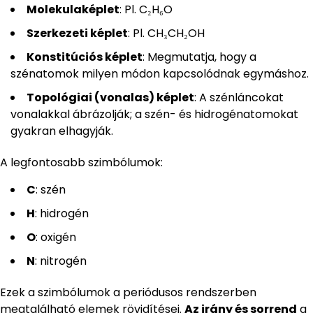
Molekulaképlet
: Pl. C₂H₆O
Szerkezeti képlet
: Pl. CH₃CH₂OH
Konstitúciós képlet
: Megmutatja, hogy a
szénatomok milyen módon kapcsolódnak egymáshoz.
Topológiai (vonalas) képlet
: A szénláncokat
vonalakkal ábrázolják; a szén- és hidrogénatomokat
gyakran elhagyják.
A legfontosabb szimbólumok:
C
: szén
H
: hidrogén
O
: oxigén
N
: nitrogén
Ezek a szimbólumok a periódusos rendszerben
megtalálható elemek rövidítései.
Az irány és sorrend
a