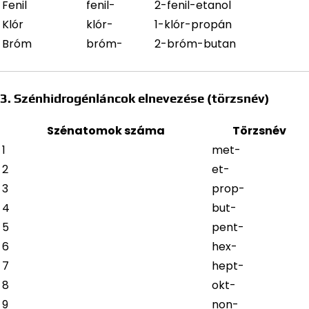
Fenil
fenil-
2-fenil-etanol
Klór
klór-
1-klór-propán
Bróm
bróm-
2-bróm-butan
3. Szénhidrogénláncok elnevezése (törzsnév)
Szénatomok száma
Törzsnév
1
met-
2
et-
3
prop-
4
but-
5
pent-
6
hex-
7
hept-
8
okt-
9
non-