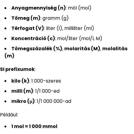
Anyagmennyiség (n)
: mól (mol)
Tömeg (m)
: gramm (g)
Térfogat (V)
: liter (l), milliliter (ml)
Koncentráció (c)
: mol/liter (mol/l, M)
Tömegszázalék (%)
,
molaritás (M)
,
molalitás
(m)
SI prefixumok
:
kilo (k)
: 1 000-szeres
milli (m)
: 1/1 000-ed
mikro (μ)
: 1/1 000 000-ad
Például:
1 mol = 1 000 mmol