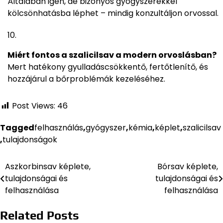
Általában igen, de bizonyos gyógyszerekkel
kölcsönhatásba léphet – mindig konzultáljon orvossal.
Miért fontos a szalicilsav a modern orvoslásban?
Mert hatékony gyulladáscsökkentő, fertőtlenítő, és
hozzájárul a bőrproblémák kezeléséhez.
Post Views:
46
Tagged
felhasználás
,
gyógyszer
,
kémia
,
képlet
,
szalicilsav
,
tulajdonságok
Aszkorbinsav képlete,
Bórsav képlete,
Bejegyzés
tulajdonságai és
tulajdonságai és
navigáció
felhasználása
felhasználása
Related Posts