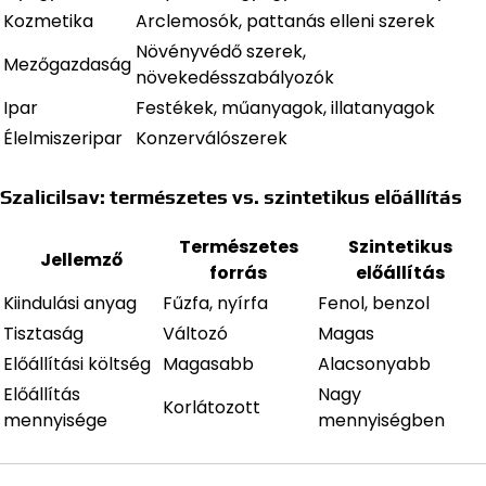
Kozmetika
Arclemosók, pattanás elleni szerek
Növényvédő szerek,
Mezőgazdaság
növekedésszabályozók
Ipar
Festékek, műanyagok, illatanyagok
Élelmiszeripar
Konzerválószerek
Szalicilsav: természetes vs. szintetikus előállítás
Természetes
Szintetikus
Jellemző
forrás
előállítás
Kiindulási anyag
Fűzfa, nyírfa
Fenol, benzol
Tisztaság
Változó
Magas
Előállítási költség
Magasabb
Alacsonyabb
Előállítás
Nagy
Korlátozott
mennyisége
mennyiségben