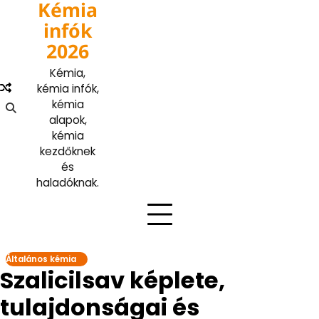
Kémia
Skip
to
infók
content
2026
Kémia,
kémia infók,
kémia
alapok,
kémia
kezdőknek
és
haladóknak.
Általános kémia
Szalicilsav képlete,
tulajdonságai és