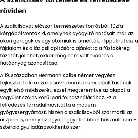
röviden
A szalicilsavat először természetes forrásból, fűzfa
kérgéből vonták ki, amelynek gyógyító hatásait már az
ókori görögök és egyiptomiak is ismerték. Hippokratész a
fájdalom és a láz csillapítására ajánlotta a fűzfakéreg
főzetét, jóllehet, ekkor még nem volt tudatos a
hatóanyag azonosítása.
A 19. században Hermann Kolbe német vegyész
fejlesztette ki a szalicilsav laboratóriumi előállításának
egyik első módszerét, ezzel megteremtve az alapot a
vegyület széles körű ipari felhasználásához. Ez a
felfedezés forradalmasította a modern
gyógyszergyártást, hiszen a szalicilsavból származik az
aszpirin is, amely az egyik leggyakrabban használt nem-
szteroid gyulladáscsökkentő szer.