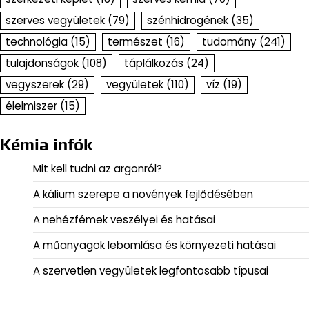
szerves vegyületek
(79)
szénhidrogének
(35)
technológia
(15)
természet
(16)
tudomány
(241)
tulajdonságok
(108)
táplálkozás
(24)
vegyszerek
(29)
vegyületek
(110)
víz
(19)
élelmiszer
(15)
Kémia infók
Mit kell tudni az argonról?
A kálium szerepe a növények fejlődésében
A nehézfémek veszélyei és hatásai
A műanyagok lebomlása és környezeti hatásai
A szervetlen vegyületek legfontosabb típusai