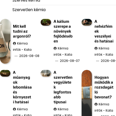
Szerves kémia
Szervetlen kémia
A kálium
A
Mit kell
szerepe a
nehézfém
tudni az
növények
ek
argonról?
fejlődéséb
veszélyei
en
és hatásai
Kémia
Kémia
Kémia
infók - Kata
infók - Kata
infók - Kata
2026-08-08
2026-08-07
2026-08
A
A
műanyag
szervetlen
Hogyan
ok
vegyülete
működik a
lebomlása
k
rozsdagát
és
legfontos
ló
környezet
abb
bevonat?
i hatásai
típusai
Kémia
Kémia
Kémia
infók - Kata
infók - Kata
infók - Kata