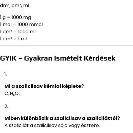
dm³, cm³, ml
1 g = 1000 mg
1 mol = 1000 mmol
1 dm³ = 1000 ml
1 cm³ = 1 ml
GYIK – Gyakran Ismételt Kérdések
Mi a szalicilsav kémiai képlete?
C₇H₆O₃
Miben különbözik a szalicilsav a szaliciláttól?
A szalicilát a szalicilsav sója vagy észtere.