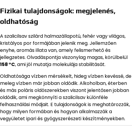
Fizikai tulajdonságok: megjelenés,
oldhatóság
A szalicilsav szilárd halmazállapotú, fehér vagy világos,
kristályos por formájában jelenik meg. Jellemzően
enyhe, aromás illata van, amely felismerhető és
jellegzetes. Olvadáspontja viszonylag magas, körülbelül
158 °C
, ami jól mutatja molekulája stabilitását.
Oldhatósága vízben mérsékelt, hideg vízben kevéssé, de
meleg vízben már jobban oldódik. Alkoholban, éterben
és más poláris oldószerekben viszont jelentősen jobban
oldódik, ami megkönnyíti a szalicilsav különféle
felhasználási módjait. E tulajdonságok is meghatározzák,
hogy milyen formában és hogyan alkalmazzák a
vegyületet ipari és gyógyszerészeti készítményekben.