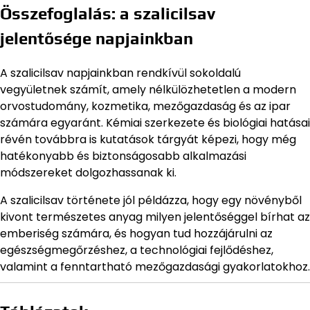
Összefoglalás: a szalicilsav
jelentősége napjainkban
A szalicilsav napjainkban rendkívül sokoldalú
vegyületnek számít, amely nélkülözhetetlen a modern
orvostudomány, kozmetika, mezőgazdaság és az ipar
számára egyaránt. Kémiai szerkezete és biológiai hatásai
révén továbbra is kutatások tárgyát képezi, hogy még
hatékonyabb és biztonságosabb alkalmazási
módszereket dolgozhassanak ki.
A szalicilsav története jól példázza, hogy egy növényből
kivont természetes anyag milyen jelentőséggel bírhat az
emberiség számára, és hogyan tud hozzájárulni az
egészségmegőrzéshez, a technológiai fejlődéshez,
valamint a fenntartható mezőgazdasági gyakorlatokhoz.