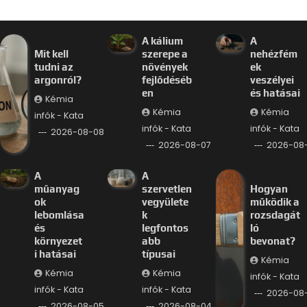
A kálium
A
Mit kell
szerepe a
nehézfém
tudni az
növények
ek
argonról?
fejlődéséb
veszélyei
en
és hatásai
Kémia
Kémia
Kémia
infók - Kata
infók - Kata
infók - Kata
2026-08-08
2026-08-07
2026-08
A
A
műanyag
szervetlen
Hogyan
ok
vegyülete
működik a
lebomlása
k
rozsdagát
és
legfontos
ló
környezet
abb
bevonat?
i hatásai
típusai
Kémia
Kémia
Kémia
infók - Kata
infók - Kata
infók - Kata
2026-08
2026-08-05
2026-08-04