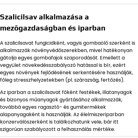
Szalicilsav alkalmazása a
mezőgazdaságban és iparban
A szalicilsavat fungicidként, vagyis gombaölő szerként is
alkalmazzák növényvédőszerekben, mivel hatékonyan
gátolja egyes gombafajok szaporodását. Emellett a
vegyület növekedésszabályozó hatással is bír, ezért
egyes növények fejlődésének serkentésére használják,
főleg stresszhelyzetekben (pl. szárazság, fertőzés).
Az iparban a szalicilsavat főként festékek, illatanyagok
és bizonyos műanyagok gyártásához alkalmazzák,
továbbá egyes ragasztó- és gumitermékek
alapanyagaként is használják. Az élelmiszeriparban
konzerválószerként is találkozhatunk vele, bár itt
szigorúan szabályozott a felhasználás mértéke.