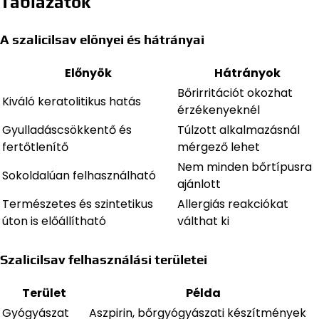
Táblázatok
A szalicilsav előnyei és hátrányai
Előnyök
Hátrányok
Bőrirritációt okozhat
Kiváló keratolitikus hatás
érzékenyeknél
Gyulladáscsökkentő és
Túlzott alkalmazásnál
fertőtlenítő
mérgező lehet
Nem minden bőrtípusra
Sokoldalúan felhasználható
ajánlott
Természetes és szintetikus
Allergiás reakciókat
úton is előállítható
válthat ki
Szalicilsav felhasználási területei
Terület
Példa
Gyógyászat
Aszpirin, bőrgyógyászati készítmények