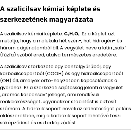
A szalicilsav kémiai képlete és
szerkezetének magyarázata
A szalicilsav kémiai képlete:
C₇H₆O₃
. Ez a képlet azt
mutatja, hogy a molekula hét szén-, hat hidrogén- és
három oxigénatomból áll. A vegyület neve a latin „salix”
(fűzfa) szóból ered, utalva természetes eredetére.
A szalicilsav szerkezete egy benzolgyűrűből, egy
karboxilcsoportból (COOH) és egy hidroxilcsoportból
(OH) áll, amelyek orto-helyzetben kapcsolódnak a
gyűrűhöz. Ez a szerkezeti sajátosság jelenti a vegyület
„aromás karbonsav” jellegét, ami rendkívüli
reakciókészséget, ugyanakkor stabilitást is biztosít
számára. A hidroxilcsoport növeli az oldhatóságot poláris
oldószerekben, míg a karboxilcsoport lehetővé teszi
sóképződést és észterképződést.