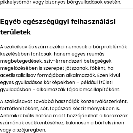
pikkelysömör vagy bizonyos bőrgyulladások esetén.
Egyéb egészségügyi felhasználási
területek
A szalicilsav és származékai nemcsak a bőrproblémák
kezelésében fontosak, hanem egyes reumás
megbetegedések, szív-érrendszeri betegségek
megelőzésében is szerepet játszanak, főként, ha
acetilszalicilsav formájában alkalmazzák. Ezen kívül
egyes gyulladásos kórképekben – például ízületi
gyulladásban – alkalmazzák fájdalomcsillapítóként.
A szalicilsavat továbbá használják konzerválószerként,
fertőtlenítőként, sőt, fogászati készítményekben is.
Antimikrobiális hatása miatt hozzájárulhat a kórokozók
számának csökkentéséhez, különösen a bőrfelszínen
vagy a szájüregben.