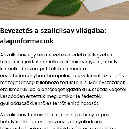
Bevezetés a szalicilsav világába:
alapinformációk
A szalicilsav egy természetes eredetű, jellegzetes
tulajdonságokkal rendelkező kémiai vegyület, amely
kiemelkedő szerepet tölt be a modern
orvostudományban, bőrápolásban, valamint az ipar és
mezőgazdaság különböző területein is. Már évszázadok
óta ismerjük, de jelentőségét igazán a 19. század végétől
kezdődően értettük meg, amikor felfedezték
gyulladáscsökkentő és fertőtlenítő hatását.
A szalicilsav fontossága abban rejlik, hogy képes
befolyásolni az emberi szervezet gyulladásos
folyamatait, valamint antibakteriális és keratolitikus