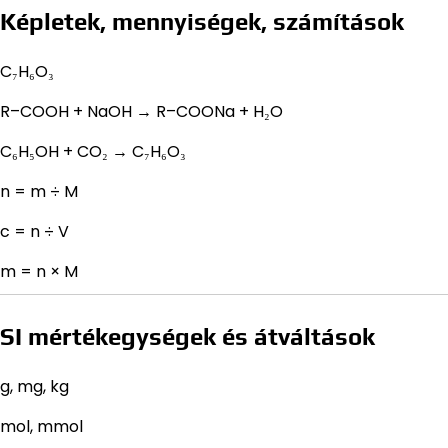
Képletek, mennyiségek, számítások
C₇H₆O₃
R–COOH + NaOH → R–COONa + H₂O
C₆H₅OH + CO₂ → C₇H₆O₃
n = m ÷ M
c = n ÷ V
m = n × M
SI mértékegységek és átváltások
g, mg, kg
mol, mmol