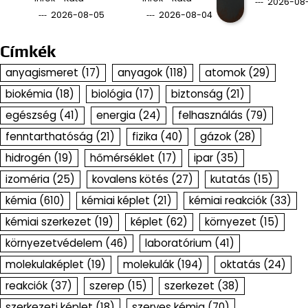
2026-08
2026-08-05
2026-08-04
Címkék
anyagismeret
(17)
anyagok
(118)
atomok
(29)
biokémia
(18)
biológia
(17)
biztonság
(21)
egészség
(41)
energia
(24)
felhasználás
(79)
fenntarthatóság
(21)
fizika
(40)
gázok
(28)
hidrogén
(19)
hőmérséklet
(17)
ipar
(35)
izoméria
(25)
kovalens kötés
(27)
kutatás
(15)
kémia
(610)
kémiai képlet
(21)
kémiai reakciók
(33)
kémiai szerkezet
(19)
képlet
(62)
környezet
(15)
környezetvédelem
(46)
laboratórium
(41)
molekulaképlet
(19)
molekulák
(194)
oktatás
(24)
reakciók
(37)
szerep
(15)
szerkezet
(38)
szerkezeti képlet
(18)
szerves kémia
(70)