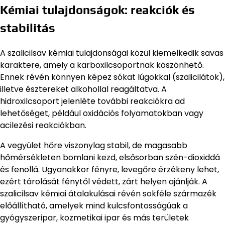
Kémiai tulajdonságok: reakciók és
stabilitás
A szalicilsav kémiai tulajdonságai közül kiemelkedik savas
karaktere, amely a karboxilcsoportnak köszönhető.
Ennek révén könnyen képez sókat lúgokkal (szalicilátok),
illetve észtereket alkohollal reagáltatva. A
hidroxilcsoport jelenléte további reakciókra ad
lehetőséget, például oxidációs folyamatokban vagy
acilezési reakciókban.
A vegyület hőre viszonylag stabil, de magasabb
hőmérsékleten bomlani kezd, elsősorban szén-dioxiddá
és fenollá. Ugyanakkor fényre, levegőre érzékeny lehet,
ezért tárolását fénytől védett, zárt helyen ajánlják. A
szalicilsav kémiai átalakulásai révén sokféle származék
előállítható, amelyek mind kulcsfontosságúak a
gyógyszeripar, kozmetikai ipar és más területek