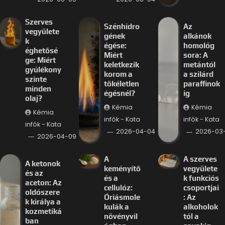
Szerves
Szénhidro
Az
vegyülete
gének
alkánok
k
égése:
homológ
éghetősé
Miért
sora: A
ge: Miért
keletkezik
metántól
gyúlékony
korom a
a szilárd
szinte
tökéletlen
paraffinok
minden
égésnél?
ig
olaj?
Kémia
Kémia
Kémia
infók - Kata
infók - Kata
infók - Kata
2026-04-04
2026-03-
2026-04-09
A
A szerves
A ketonok
keményítő
vegyülete
és az
és a
k funkciós
aceton: Az
cellulóz:
csoportjai
oldószere
Óriásmole
: Az
k királya a
kulák a
alkoholok
kozmetiká
növényvil
tól a
ban