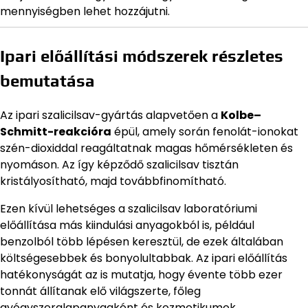
mennyiségben lehet hozzájutni.
Ipari előállítási módszerek részletes
bemutatása
Az ipari szalicilsav-gyártás alapvetően a
Kolbe–
Schmitt-reakcióra
épül, amely során fenolát-ionokat
szén-dioxiddal reagáltatnak magas hőmérsékleten és
nyomáson. Az így képződő szalicilsav tisztán
kristályosítható, majd továbbfinomítható.
Ezen kívül lehetséges a szalicilsav laboratóriumi
előállítása más kiindulási anyagokból is, például
benzolból több lépésen keresztül, de ezek általában
költségesebbek és bonyolultabbak. Az ipari előállítás
hatékonyságát az is mutatja, hogy évente több ezer
tonnát állítanak elő világszerte, főleg
gyógyszeralapanyagként és kozmetikumok