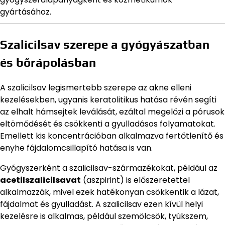
gyártásához.
Szalicilsav szerepe a gyógyászatban
és bőrápolásban
A szalicilsav legismertebb szerepe az akne elleni
kezelésekben, ugyanis keratolitikus hatása révén segíti
az elhalt hámsejtek leválását, ezáltal megelőzi a pórusok
eltömődését és csökkenti a gyulladásos folyamatokat.
Emellett kis koncentrációban alkalmazva fertőtlenítő és
enyhe fájdalomcsillapító hatása is van.
Gyógyszerként a szalicilsav-származékokat, például az
acetilszalicilsavat
(aszpirint) is előszeretettel
alkalmazzák, mivel ezek hatékonyan csökkentik a lázat,
fájdalmat és gyulladást. A szalicilsav ezen kívül helyi
kezelésre is alkalmas, például szemölcsök, tyúkszem,