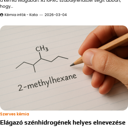
a kémia világában. Az IUPAC szabályrendszer segít abban,
hogy…
Kémia infók - Kata
2026-03-04
Szerves kémia
Elágazó szénhidrogének helyes elnevezése