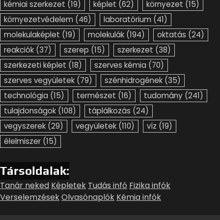
kémiai szerkezet
(19)
képlet
(62)
környezet
(15)
környezetvédelem
(46)
laboratórium
(41)
molekulaképlet
(19)
molekulák
(194)
oktatás
(24)
reakciók
(37)
szerep
(15)
szerkezet
(38)
szerkezeti képlet
(18)
szerves kémia
(70)
szerves vegyületek
(79)
szénhidrogének
(35)
technológia
(15)
természet
(16)
tudomány
(241)
tulajdonságok
(108)
táplálkozás
(24)
vegyszerek
(29)
vegyületek
(110)
víz
(19)
élelmiszer
(15)
Társoldalak:
Tanár neked
Képletek
Tudás infó
Fizika infók
Verselemzések
Olvasónaplók
Kémia infók