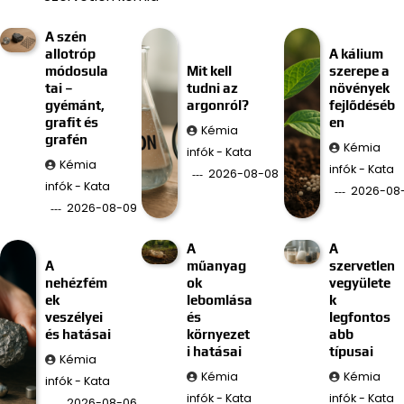
A szén
allotróp
A kálium
módosula
Mit kell
szerepe a
tai –
tudni az
növények
gyémánt,
argonról?
fejlődéséb
grafit és
en
Kémia
grafén
Kémia
infók - Kata
Kémia
infók - Kata
2026-08-08
infók - Kata
2026-08
2026-08-09
A
A
A
műanyag
szervetlen
nehézfém
ok
vegyülete
ek
lebomlása
k
veszélyei
és
legfontos
és hatásai
környezet
abb
i hatásai
típusai
Kémia
Kémia
Kémia
infók - Kata
infók - Kata
infók - Kata
2026-08-06