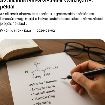
Az alkánok elnevezésének szabályai és
példái
Az alkánok elnevezése során a leghosszabb szénláncot
keressük meg, majd a helyettesítőcsoportokat számozással
jelöljük. Például…
Kémia infók - Kata
2026-03-02