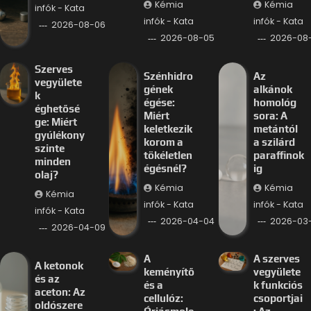
Kémia
Kémia
infók - Kata
infók - Kata
infók - Kata
2026-08-06
2026-08-05
2026-08
Szerves
Szénhidro
Az
vegyülete
gének
alkánok
k
égése:
homológ
éghetősé
Miért
sora: A
ge: Miért
keletkezik
metántól
gyúlékony
korom a
a szilárd
szinte
tökéletlen
paraffinok
minden
égésnél?
ig
olaj?
Kémia
Kémia
Kémia
infók - Kata
infók - Kata
infók - Kata
2026-04-04
2026-03-
2026-04-09
A
A szerves
A ketonok
keményítő
vegyülete
és az
és a
k funkciós
aceton: Az
cellulóz:
csoportjai
oldószere