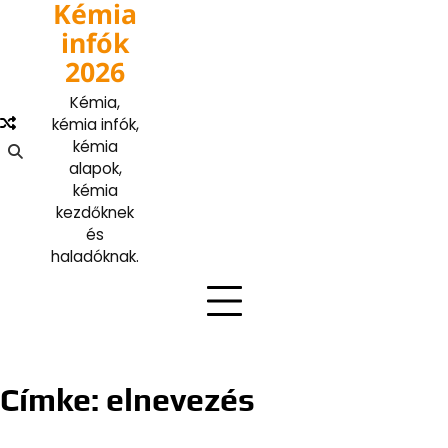
Kémia
Skip
to
infók
content
2026
Kémia,
kémia infók,
kémia
alapok,
kémia
kezdőknek
és
haladóknak.
Címke:
elnevezés