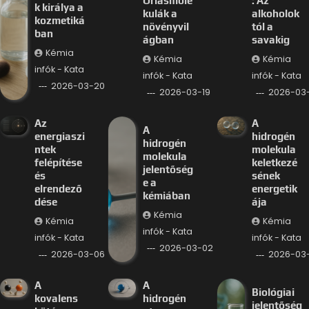
Óriásmole
: Az
k királya a
kulák a
alkoholok
kozmetiká
növényvil
tól a
ban
ágban
savakig
Kémia
Kémia
Kémia
infók - Kata
infók - Kata
infók - Kata
2026-03-20
2026-03-19
2026-03-
Az
A
A
energiaszi
hidrogén
hidrogén
ntek
molekula
molekula
felépítése
keletkezé
jelentőség
és
sének
e a
elrendező
energetik
kémiában
dése
ája
Kémia
Kémia
Kémia
infók - Kata
infók - Kata
infók - Kata
2026-03-02
2026-03-06
2026-03
A
A
Biológiai
kovalens
hidrogén
jelentőség