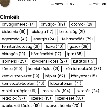
2026-08-05
2026-08
Címkék
anyagismeret
(17)
anyagok
(119)
atomok
(29)
biokémia
(18)
biológia
(17)
biztonság
(21)
egészség
(41)
energia
(24)
felhasználás
(79)
fenntarthatóság
(21)
fizika
(40)
gázok
(28)
hidrogén
(19)
hőmérséklet
(17)
ipar
(35)
izoméria
(25)
kovalens kötés
(27)
kutatás
(15)
kémia
(610)
kémiai képlet
(21)
kémiai reakciók
(33)
kémiai szerkezet
(19)
képlet
(62)
környezet
(15)
környezetvédelem
(46)
laboratórium
(41)
molekulaképlet
(19)
molekulák
(194)
oktatás
(24)
reakciók
(37)
szerep
(15)
szerkezet
(38)
szerkezeti képlet
(18)
szerves kémia
(70)