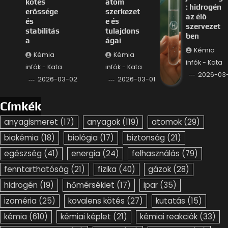
kötés
atom
: hidrogén
erőssége
szerkezet
az élő
és
e és
szervezet
stabilitás
tulajdons
ben
a
ágai
Kémia
Kémia
Kémia
infók - Kata
infók - Kata
infók - Kata
2026-03-
2026-03-02
2026-03-01
Címkék
anyagismeret
(17)
anyagok
(119)
atomok
(29)
biokémia
(18)
biológia
(17)
biztonság
(21)
egészség
(41)
energia
(24)
felhasználás
(79)
fenntarthatóság
(21)
fizika
(40)
gázok
(28)
hidrogén
(19)
hőmérséklet
(17)
ipar
(35)
izoméria
(25)
kovalens kötés
(27)
kutatás
(15)
kémia
(610)
kémiai képlet
(21)
kémiai reakciók
(33)