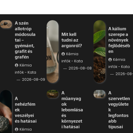
A szén
allotróp
A kálium
módosula
Mit kell
szerepe a
tai –
tudni az
növények
gyémánt,
argonról?
fejlődéséb
grafit és
en
Kémia
grafén
Kémia
infók - Kata
Kémia
infók - Kata
2026-08-08
infók - Kata
2026-08
2026-08-09
A
A
A
műanyag
szervetlen
nehézfém
ok
vegyülete
ek
lebomlása
k
veszélyei
és
legfontos
és hatásai
környezet
abb
i hatásai
típusai
Kémia