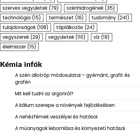
szerves vegyületek
(79)
szénhidrogének
(35)
technológia
(15)
természet
(16)
tudomány
(241)
tulajdonságok
(108)
táplálkozás
(24)
vegyszerek
(29)
vegyületek
(110)
víz
(19)
élelmiszer
(15)
Kémia infók
A szén allotróp módosulatai – gyémánt, grafit és
grafén
Mit kell tudni az argonról?
A kálium szerepe a növények fejlődésében
A nehézfémek veszélyei és hatásai
A műanyagok lebomlása és környezeti hatásai