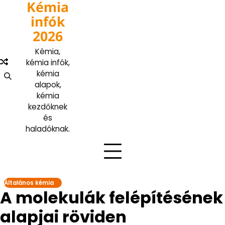
Kémia
Skip
to
infók
content
2026
Kémia,
kémia infók,
kémia
alapok,
kémia
kezdőknek
és
haladóknak.
Általános kémia
A molekulák felépítésének
alapjai röviden