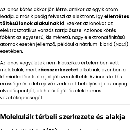
Az ionos kötés akkor jön létre, amikor az egyik atom
leadja, a másik pedig felveszi az elektront, így
ellentétes
töltésű ionok alakulnak ki
. Ezeket az ionokat az
elektrosztatikus vonzás tartja össze. Az ionos kötés
főként az egyszerű, kis méretű, nagy elektronaffinitású
atomok esetén jellemző, például a nátrium-klorid (NaCl)
esetében.
Az ionos vegyületek nem klasszikus értelemben vett
molekulák, mert
rácsszerkezetet
alkotnak, azonban a
kémiai kötések alapjait jól szemléltetik. Az ionos kötés
erőssége és a létrejövő szerkezet befolyásolja az anyag
olvadáspontját, oldhatóságát és elektromos
vezetőképességét.
Molekulák térbeli szerkezete és alakja