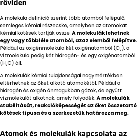
röviden
A molekula definíció szerint több atomból felépülő,
semleges kémiai részecske, amelyben az atomokat
kémiai kötések tartják össze.
A molekulák lehetnek
egy vagy többféle atomból, azaz elemből felépítve.
Például az oxigénmolekula két oxigénatomból (O₂), a
vízmolekula pedig két hidrogén- és egy oxigénatomból
(H₂O) áll.
A molekulák kémiai tulajdonságai nagymértékben
eltérhetnek az őket alkotó atomokétól. Például a
hidrogén és oxigén önmagukban gázok, de együtt
vízmolekulát alkotnak, amely folyadék.
A molekulák
stabilitását, reakcióképességét az őket összetartó
kötések típusa és a szerkezetük határozza meg.
Atomok és molekulák kapcsolata az