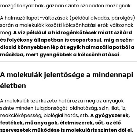
mozgékonyabbak, gázban szinte szabadon mozognak.
A halmazállapot-változások (például olvadás, párolgás)
során a molekulák közötti kölcsönhatási erők változnak
meg.
A víz például a hidrogénkötések miatt szilárd
és folyékony állapotban is csoportosul, míg a szén-
dioxid könnyebben lép át egyik halmazállapotból a
másikba, mert gyengébbek a kölcsönhatásai.
A molekulák jelentősége a mindennapi
életben
A molekulák szerkezete határozza meg az anyagok
szinte minden tulajdonságát: oldhatóság, szín, illat, íz,
reakcióképesség, biológiai hatás, stb.
A gyógyszerek,
festékek, műanyagok, élelmiszerek, sőt, az élő
szervezetek működése is molekuláris szinten dől el.