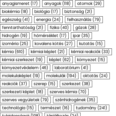
anyagismeret
(17)
anyagok
(118)
atomok
(29)
biokémia
(18)
biológia
(17)
biztonság
(21)
egészség
(41)
energia
(24)
felhasználás
(79)
fenntarthatóság
(21)
fizika
(40)
gázok
(28)
hidrogén
(19)
hőmérséklet
(17)
ipar
(35)
izoméria
(25)
kovalens kötés
(27)
kutatás
(15)
kémia
(610)
kémiai képlet
(21)
kémiai reakciók
(33)
kémiai szerkezet
(19)
képlet
(62)
környezet
(15)
környezetvédelem
(46)
laboratórium
(41)
molekulaképlet
(19)
molekulák
(194)
oktatás
(24)
reakciók
(37)
szerep
(15)
szerkezet
(38)
szerkezeti képlet
(18)
szerves kémia
(70)
szerves vegyületek
(79)
szénhidrogének
(35)
technológia
(15)
természet
(16)
tudomány
(241)
tulajdonságok
(108)
táplálkozás
(24)