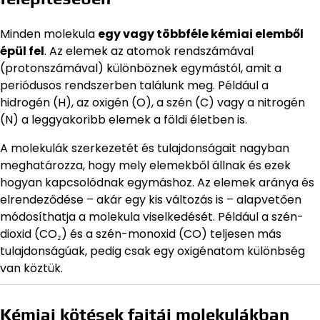
Minden molekula
egy vagy többféle kémiai elemből
épül fel
. Az elemek az atomok rendszámával
(protonszámával) különböznek egymástól, amit a
periódusos rendszerben találunk meg. Például a
hidrogén (H), az oxigén (O), a szén (C) vagy a nitrogén
(N) a leggyakoribb elemek a földi életben is.
A molekulák szerkezetét és tulajdonságait nagyban
meghatározza, hogy mely elemekből állnak és ezek
hogyan kapcsolódnak egymáshoz. Az elemek aránya és
elrendeződése – akár egy kis változás is – alapvetően
módosíthatja a molekula viselkedését. Például a szén-
dioxid (CO₂) és a szén-monoxid (CO) teljesen más
tulajdonságúak, pedig csak egy oxigénatom különbség
van köztük.
Kémiai kötések fajtái molekulákban