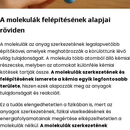
A molekulák felépítésének alapjai
röviden
A molekulák az anyag szerkezetének legalapvetőbb
építőkövei, amelyek meghatározzák a körülöttünk lévő
világ tulajdonságait. A molekula több atomból álló kémiai
részecske, melyben az atomokat különféle kémiai
kötések tartják össze.
A molekulák szerkezetének és
felépítésének ismerete a kémia egyik legfontosabb
területe
, hiszen ezek alapozzák meg az anyagok
tulajdonságait és reakcióit.
Ez a tudás elengedhetetlen a fizikában is, mert az
anyagok szerkezetének, fizikai viselkedésének és
energiafolyamatainak megértése elképzelhetetlen a
molekulák nélkül.
A molekulák szerkezetének