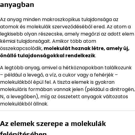
anyagban
Az anyag minden makroszkopikus tulajdonsága az
atomok és molekulák szerveződéséből ered. Az atom a
legkisebb olyan részecske, amely megőrzi az adott elem
kémiai tulajdonságait. Amikor több atom
összekapcsolódik,
molekulát hoznak létre, amely új,
önálló tulajdonságokkal rendelkezik
.
A legtöbb anyag, amivel a hétköznapokban találkozunk
– például a levegő, a víz, a cukor vagy a fehérjék –
molekulákból épül fel. A tiszta elemek is gyakran
molekuláris formában vannak jelen (például a dinitrogén,
N₂ a levegőben), míg az összetett anyagok változatos
molekulákból állnak.
Az elemek szerepe a molekulák
felépítésében