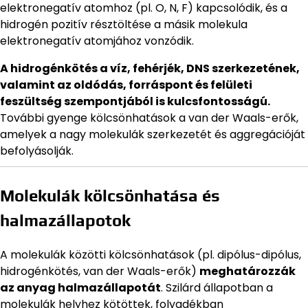
elektronegatív atomhoz (pl. O, N, F) kapcsolódik, és a
hidrogén pozitív résztöltése a másik molekula
elektronegatív atomjához vonzódik.
A hidrogénkötés a víz, fehérjék, DNS szerkezetének,
valamint az oldódás, forráspont és felületi
feszültség szempontjából is kulcsfontosságú.
További gyenge kölcsönhatások a van der Waals-erők,
amelyek a nagy molekulák szerkezetét és aggregációját
befolyásolják.
Molekulák kölcsönhatása és
halmazállapotok
A molekulák közötti kölcsönhatások (pl. dipólus-dipólus,
hidrogénkötés, van der Waals-erők)
meghatározzák
az anyag halmazállapotát
. Szilárd állapotban a
molekulák helyhez kötöttek, folyadékban