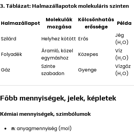
3. Táblázat: Halmazállapotok molekuláris szinten
Molekulák
Kölcsönhatás
Halmazállapot
Példa
mozgása
erőssége
Jég
Szilárd
Helyhez kötött
Erős
(H₂O)
Áramló, közel
Víz
Folyadék
Közepes
egymáshoz
(H₂O)
Szinte
Vízgőz
Gáz
Gyenge
szabadon
(H₂O)
Főbb mennyiségek, jelek, képletek
Kémiai mennyiségek, szimbólumok
n
: anyagmennyiség (mol)