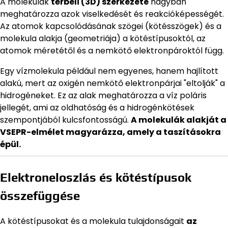
A molekulák
térbeli (3D) szerkezete
nagyban
meghatározza azok viselkedését és reakcióképességét.
Az atomok kapcsolódásának szögei (kötésszögek) és a
molekula alakja (geometriája) a kötéstípusoktól, az
atomok méretétől és a nemkötő elektronpároktól függ.
Egy vízmolekula például nem egyenes, hanem hajlított
alakú, mert az oxigén nemkötő elektronpárjai "eltolják" a
hidrogéneket. Ez az alak meghatározza a víz poláris
jellegét, ami az oldhatóság és a hidrogénkötések
szempontjából kulcsfontosságú.
A molekulák alakját a
VSEPR-elmélet magyarázza, amely a taszításokra
épül.
Elektroneloszlás és kötéstípusok
összefüggése
A kötéstípusokat és a molekula tulajdonságait
az