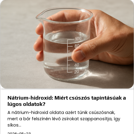
Nátrium-hidroxid: Miért csúszós tapintásúak a
lúgos oldatok?
A nátrium-hidroxid oldata azért tűnik csúszósnak,
mert a bőr felszínén lévő zsírokat szappanosítja, így
síkos…
2026-05-23