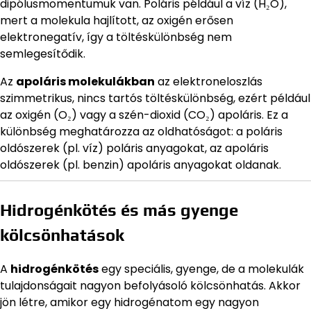
dipólusmomentumuk van. Poláris például a víz (H₂O),
mert a molekula hajlított, az oxigén erősen
elektronegatív, így a töltéskülönbség nem
semlegesítődik.
Az
apoláris molekulákban
az elektroneloszlás
szimmetrikus, nincs tartós töltéskülönbség, ezért például
az oxigén (O₂) vagy a szén-dioxid (CO₂) apoláris. Ez a
különbség meghatározza az oldhatóságot: a poláris
oldószerek (pl. víz) poláris anyagokat, az apoláris
oldószerek (pl. benzin) apoláris anyagokat oldanak.
Hidrogénkötés és más gyenge
kölcsönhatások
A
hidrogénkötés
egy speciális, gyenge, de a molekulák
tulajdonságait nagyon befolyásoló kölcsönhatás. Akkor
jön létre, amikor egy hidrogénatom egy nagyon