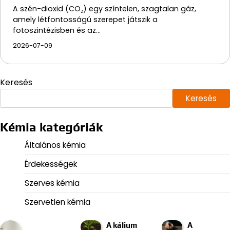
A szén-dioxid (CO₂) egy színtelen, szagtalan gáz,
amely létfontosságú szerepet játszik a
fotoszintézisben és az…
2026-07-09
Keresés
Keresés
Kémia kategóriák
Általános kémia
Érdekességek
Szerves kémia
Szervetlen kémia
A kálium
A