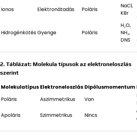
NaCl,
Ionos
Elektronátadás
Poláris
KBr
H₂O,
Hidrogénkötés
Gyenge
Poláris
NH₃,
DNS
2. Táblázat: Molekula típusok az elektroneloszlás
szerint
Molekulatípus
Elektroneloszlás
Dipólusmomentum
Poláris
Aszimmetrikus
Van
Apoláris
Szimmetrikus
Nincs