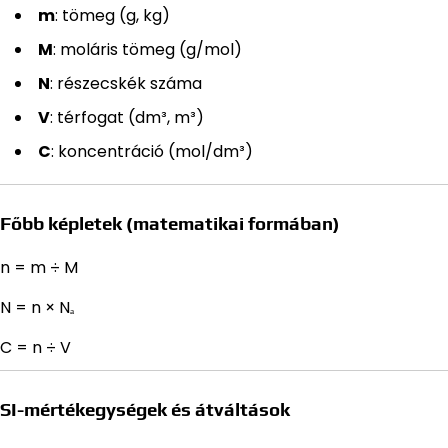
m
: tömeg (g, kg)
M
: moláris tömeg (g/mol)
N
: részecskék száma
V
: térfogat (dm³, m³)
C
: koncentráció (mol/dm³)
Főbb képletek (matematikai formában)
n = m ÷ M
N = n × Nₐ
C = n ÷ V
SI-mértékegységek és átváltások