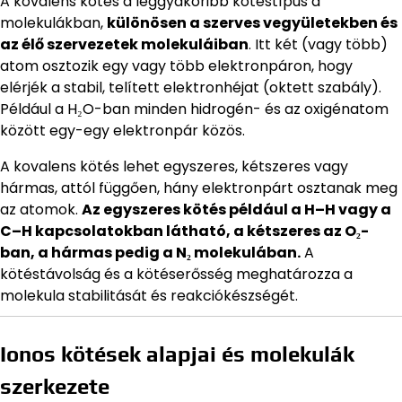
A kovalens kötés a leggyakoribb kötéstípus a
molekulákban,
különösen a szerves vegyületekben és
az élő szervezetek molekuláiban
. Itt két (vagy több)
atom osztozik egy vagy több elektronpáron, hogy
elérjék a stabil, telített elektronhéjat (oktett szabály).
Például a H₂O-ban minden hidrogén- és az oxigénatom
között egy-egy elektronpár közös.
A kovalens kötés lehet egyszeres, kétszeres vagy
hármas, attól függően, hány elektronpárt osztanak meg
az atomok.
Az egyszeres kötés például a H–H vagy a
C–H kapcsolatokban látható, a kétszeres az O₂-
ban, a hármas pedig a N₂ molekulában.
A
kötéstávolság és a kötéserősség meghatározza a
molekula stabilitását és reakciókészségét.
Ionos kötések alapjai és molekulák
szerkezete