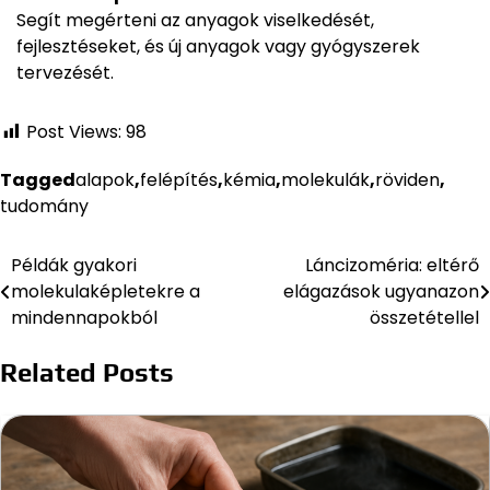
Segít megérteni az anyagok viselkedését,
fejlesztéseket, és új anyagok vagy gyógyszerek
tervezését.
Post Views:
98
Tagged
alapok
,
felépítés
,
kémia
,
molekulák
,
röviden
,
tudomány
Példák gyakori
Láncizoméria: eltérő
Bejegyzés
molekulaképletekre a
elágazások ugyanazon
navigáció
mindennapokból
összetétellel
Related Posts