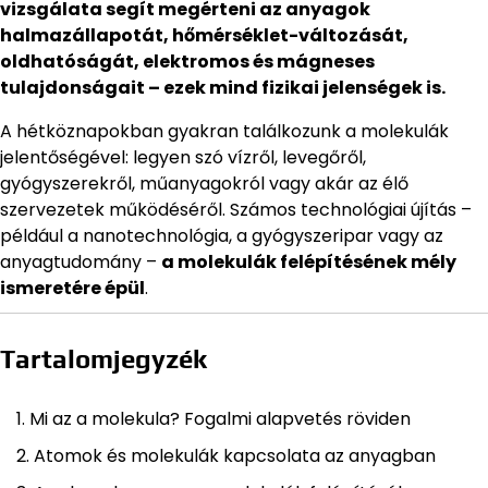
vizsgálata segít megérteni az anyagok
halmazállapotát, hőmérséklet-változását,
oldhatóságát, elektromos és mágneses
tulajdonságait – ezek mind fizikai jelenségek is.
A hétköznapokban gyakran találkozunk a molekulák
jelentőségével: legyen szó vízről, levegőről,
gyógyszerekről, műanyagokról vagy akár az élő
szervezetek működéséről. Számos technológiai újítás –
például a nanotechnológia, a gyógyszeripar vagy az
anyagtudomány –
a molekulák felépítésének mély
ismeretére épül
.
Tartalomjegyzék
Mi az a molekula? Fogalmi alapvetés röviden
Atomok és molekulák kapcsolata az anyagban