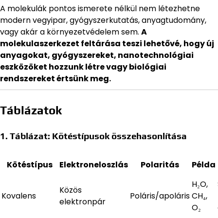
A molekulák pontos ismerete nélkül nem létezhetne
modern vegyipar, gyógyszerkutatás, anyagtudomány,
vagy akár a környezetvédelem sem.
A
molekulaszerkezet feltárása teszi lehetővé, hogy új
anyagokat, gyógyszereket, nanotechnológiai
eszközöket hozzunk létre vagy biológiai
rendszereket értsünk meg.
Táblázatok
1. Táblázat: Kötéstípusok összehasonlítása
Kötéstípus
Elektroneloszlás
Polaritás
Példa
H₂O,
Közös
Kovalens
Poláris/apoláris
CH₄,
elektronpár
O₂