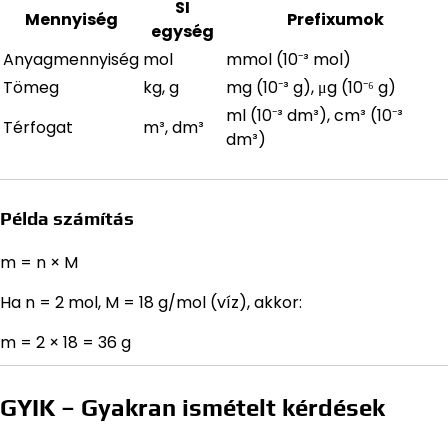
SI
Mennyiség
Prefixumok
egység
Anyagmennyiség
mol
mmol (10⁻³ mol)
Tömeg
kg, g
mg (10⁻³ g), μg (10⁻⁶ g)
ml (10⁻³ dm³), cm³ (10⁻³
Térfogat
m³, dm³
dm³)
Példa számítás
m = n × M
Ha n = 2 mol, M = 18 g/mol (víz), akkor:
m = 2 × 18 = 36 g
GYIK – Gyakran ismételt kérdések