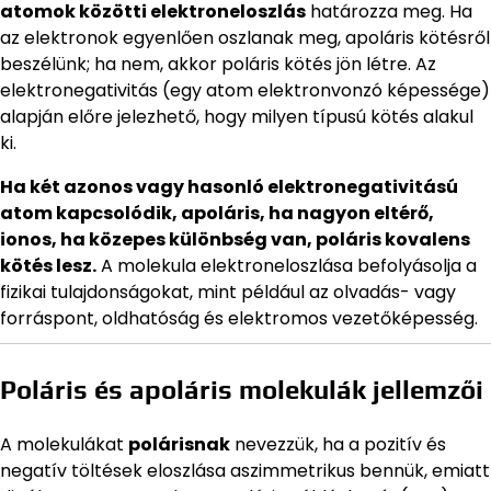
atomok közötti elektroneloszlás
határozza meg. Ha
az elektronok egyenlően oszlanak meg, apoláris kötésről
beszélünk; ha nem, akkor poláris kötés jön létre. Az
elektronegativitás (egy atom elektronvonzó képessége)
alapján előre jelezhető, hogy milyen típusú kötés alakul
ki.
Ha két azonos vagy hasonló elektronegativitású
atom kapcsolódik, apoláris, ha nagyon eltérő,
ionos, ha közepes különbség van, poláris kovalens
kötés lesz.
A molekula elektroneloszlása befolyásolja a
fizikai tulajdonságokat, mint például az olvadás- vagy
forráspont, oldhatóság és elektromos vezetőképesség.
Poláris és apoláris molekulák jellemzői
A molekulákat
polárisnak
nevezzük, ha a pozitív és
negatív töltések eloszlása aszimmetrikus bennük, emiatt