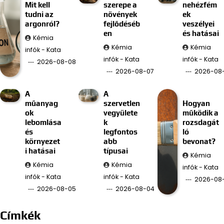
Mit kell
szerepe a
nehézfém
tudni az
növények
ek
argonról?
fejlődéséb
veszélyei
en
és hatásai
Kémia
Kémia
Kémia
infók - Kata
infók - Kata
infók - Kata
2026-08-08
2026-08-07
2026-08
A
A
műanyag
szervetlen
Hogyan
ok
vegyülete
működik a
lebomlása
k
rozsdagát
és
legfontos
ló
környezet
abb
bevonat?
i hatásai
típusai
Kémia
Kémia
Kémia
infók - Kata
infók - Kata
infók - Kata
2026-08
2026-08-05
2026-08-04
Címkék