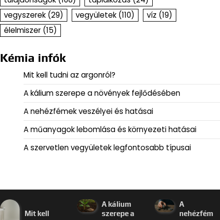
vegyszerek
(29)
vegyületek
(110)
víz
(19)
élelmiszer
(15)
Kémia infók
Mit kell tudni az argonról?
A kálium szerepe a növények fejlődésében
A nehézfémek veszélyei és hatásai
A műanyagok lebomlása és környezeti hatásai
A szervetlen vegyületek legfontosabb típusai
A kálium
A
Mit kell
szerepe a
nehézfém