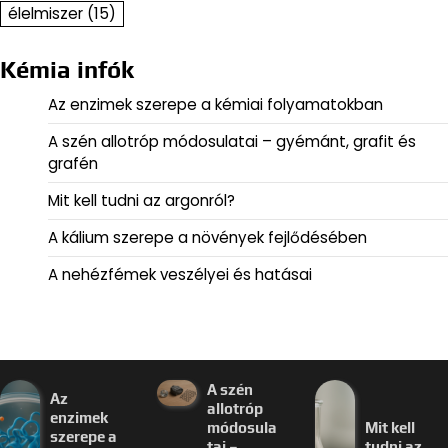
élelmiszer
(15)
Kémia infók
Az enzimek szerepe a kémiai folyamatokban
A szén allotróp módosulatai – gyémánt, grafit és
grafén
Mit kell tudni az argonról?
A kálium szerepe a növények fejlődésében
A nehézfémek veszélyei és hatásai
A szén
Az
allotróp
enzimek
módosula
Mit kell
szerepe a
tai –
tudni az