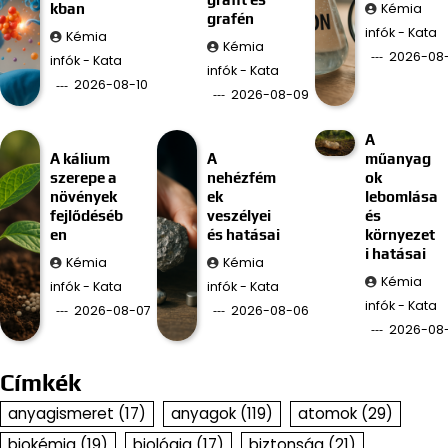
Kémia
kban
grafén
infók - Kata
Kémia
Kémia
2026-08
infók - Kata
infók - Kata
2026-08-10
2026-08-09
A
A kálium
A
műanyag
szerepe a
nehézfém
ok
növények
ek
lebomlása
fejlődéséb
veszélyei
és
en
és hatásai
környezet
i hatásai
Kémia
Kémia
Kémia
infók - Kata
infók - Kata
infók - Kata
2026-08-07
2026-08-06
2026-08
Címkék
anyagismeret
(17)
anyagok
(119)
atomok
(29)
biokémia
(19)
biológia
(17)
biztonság
(21)