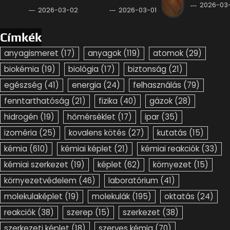
2026-03-
2026-03-02
2026-03-01
Címkék
anyagismeret
(17)
anyagok
(119)
atomok
(29)
biokémia
(19)
biológia
(17)
biztonság
(21)
egészség
(41)
energia
(24)
felhasználás
(79)
fenntarthatóság
(21)
fizika
(40)
gázok
(28)
hidrogén
(19)
hőmérséklet
(17)
ipar
(35)
izoméria
(25)
kovalens kötés
(27)
kutatás
(15)
kémia
(610)
kémiai képlet
(21)
kémiai reakciók
(33)
kémiai szerkezet
(19)
képlet
(62)
környezet
(15)
környezetvédelem
(46)
laboratórium
(41)
molekulaképlet
(19)
molekulák
(195)
oktatás
(24)
reakciók
(38)
szerep
(15)
szerkezet
(38)
szerkezeti képlet
(18)
szerves kémia
(70)