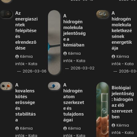
Az
A
A
energiaszi
hidrogén
hidrogén
ntek
molekula
molekula
felépítése
keletkezé
jelentőség
és
sének
e a
elrendező
energetik
kémiában
dése
ája
Kémia
Kémia
Kémia
infók - Kata
infók - Kata
infók - Kata
2026-03-02
2026-03-06
2026-03
A
A
Biológiai
kovalens
hidrogén
jelentőség
kötés
atom
: hidrogén
erőssége
szerkezet
az élő
és
e és
szervezet
stabilitás
tulajdons
ben
a
ágai
Kémia
Kémia
Kémia
infók - Kata
infók - Kata
infók - Kata