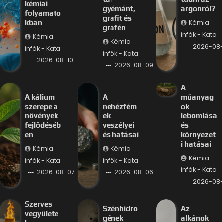
kémiai
gyémánt,
argonról?
folyamato
grafit és
Kémia
kban
grafén
infók - Kata
Kémia
Kémia
2026-08
infók - Kata
infók - Kata
2026-08-10
2026-08-09
A
A kálium
A
műanyag
szerepe a
nehézfém
ok
növények
ek
lebomlása
fejlődéséb
veszélyei
és
en
és hatásai
környezet
i hatásai
Kémia
Kémia
Kémia
infók - Kata
infók - Kata
infók - Kata
2026-08-07
2026-08-06
2026-08
Szerves
Szénhidro
Az
vegyülete
gének
alkánok