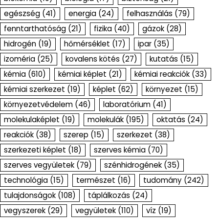
egészség
(41)
energia
(24)
felhasználás
(79)
fenntarthatóság
(21)
fizika
(40)
gázok
(28)
hidrogén
(19)
hőmérséklet
(17)
ipar
(35)
izoméria
(25)
kovalens kötés
(27)
kutatás
(15)
kémia
(610)
kémiai képlet
(21)
kémiai reakciók
(33)
kémiai szerkezet
(19)
képlet
(62)
környezet
(15)
környezetvédelem
(46)
laboratórium
(41)
molekulaképlet
(19)
molekulák
(195)
oktatás
(24)
reakciók
(38)
szerep
(15)
szerkezet
(38)
szerkezeti képlet
(18)
szerves kémia
(70)
szerves vegyületek
(79)
szénhidrogének
(35)
technológia
(15)
természet
(16)
tudomány
(242)
tulajdonságok
(108)
táplálkozás
(24)
vegyszerek
(29)
vegyületek
(110)
víz
(19)