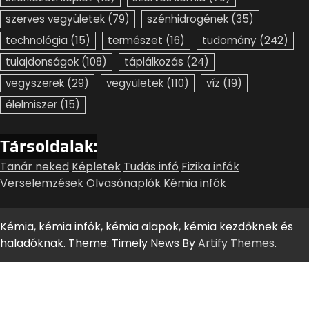
szerves vegyületek
(79)
szénhidrogének
(35)
technológia
(15)
természet
(16)
tudomány
(242)
tulajdonságok
(108)
táplálkozás
(24)
vegyszerek
(29)
vegyületek
(110)
víz
(19)
élelmiszer
(15)
Társoldalak:
Tanár neked
Képletek
Tudás infó
Fizika infók
Verselemzések
Olvasónaplók
Kémia infók
Kémia, kémia infók, kémia alapok, kémia kezdőknek és
haladóknak. Theme: Timely News By
Artify Themes
.