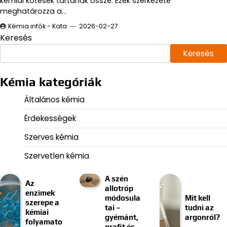
kémiai kötések tartanak össze. Ezek szerkezete
meghatározza a…
Kémia infók - Kata
2026-02-27
Keresés
Keresés
Kémia kategóriák
Általános kémia
Érdekességek
Szerves kémia
Szervetlen kémia
A szén
Az
allotróp
enzimek
módosula
Mit kell
szerepe a
tai –
tudni az
kémiai
gyémánt,
argonról?
folyamato
grafit és