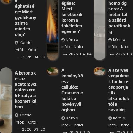
k
égése:
homológ
éghetősé
Miért
sora: A
ge: Miért
keletkezik
metántól
gyúlékony
korom a
a szilárd
szinte
tökéletlen
paraffinok
minden
égésnél?
ig
olaj?
Kémia
Kémia
Kémia
infók - Kata
infók - Kata
infók - Kata
2026-04-04
2026-03-
2026-04-09
A
A szerves
A ketonok
keményítő
vegyülete
és az
és a
k funkciós
aceton: Az
cellulóz:
csoportjai
oldószere
Óriásmole
: Az
k királya a
kulák a
alkoholok
kozmetiká
növényvil
tól a
ban
ágban
savakig
Kémia
Kémia
Kémia
infók - Kata
infók - Kata
infók - Kata
2026-03-20
2026-03-19
2026-03-