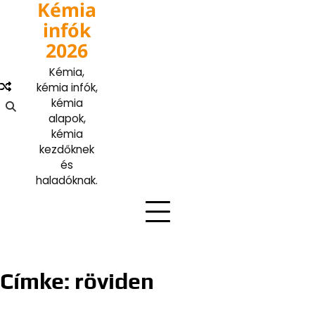
Kémia
Skip
to
infók
content
2026
Kémia,
kémia infók,
kémia
alapok,
kémia
kezdőknek
és
haladóknak.
Címke:
röviden