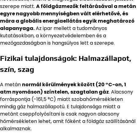
szerepe miatt.
A földgázmezők feltárásával a metán
egyre nagyobb mennyiségben vált elérhetővé, és
mára a globális energiaellátás egyik meghatározó
alapanyaga.
Az ipar mellett a tudományos
kutatásokban, a környezetvédelemben és a
mezőgazdaságban is hangsúlyos lett a szerepe.
Fizikai tulajdonságok: Halmazállapot,
szín, szag
A metán
normál körülmények között (20 °C-on, 1
atm nyomáson) színtelen, szagtalan gáz
. Alacsony
forráspontja (-161,5 °C) miatt szobahőmérsékleten
mindig gáz halmazállapotú. E tulajdonsága miatt a
metánt cseppfolyósítani is csak nagyon alacsony
hőmérsékleten lehet, amit főként a földgáz szállításánál
alkalmaznak.