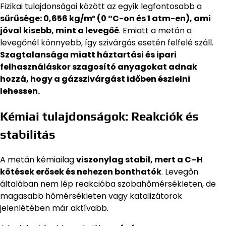
Fizikai tulajdonságai között az egyik legfontosabb a
sűrűsége: 0,656 kg/m³ (0 °C-on és 1 atm-en), ami
jóval kisebb, mint a levegőé
. Emiatt a metán a
levegőnél könnyebb, így szivárgás esetén felfelé száll.
Szagtalansága miatt háztartási és ipari
felhasználáskor szagosító anyagokat adnak
hozzá, hogy a gázszivárgást időben észlelni
lehessen.
Kémiai tulajdonságok: Reakciók és
stabilitás
A metán kémiailag
viszonylag stabil, mert a C–H
kötések erősek és nehezen bonthatók
. Levegőn
általában nem lép reakcióba szobahőmérsékleten, de
magasabb hőmérsékleten vagy katalizátorok
jelenlétében már aktívabb.