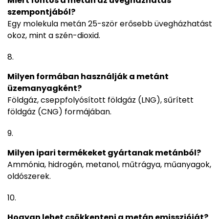
Miért fontos a metán az üvegházhatás
szempontjából?
Egy molekula metán 25-ször erősebb üvegházhatást
okoz, mint a szén-dioxid.
Milyen formában használják a metánt
üzemanyagként?
Földgáz, cseppfolyósított földgáz (LNG), sűrített
földgáz (CNG) formájában.
Milyen ipari termékeket gyártanak metánból?
Ammónia, hidrogén, metanol, műtrágya, műanyagok,
oldószerek.
Hogyan lehet csökkenteni a metán emisszióját?