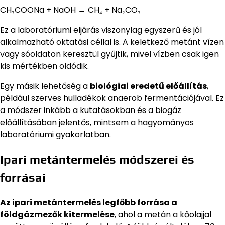
CH₃COONa + NaOH → CH₄ + Na₂CO₃
Ez a laboratóriumi eljárás viszonylag egyszerű és jól
alkalmazható oktatási céllal is. A keletkező metánt vízen
vagy sóoldaton keresztül gyűjtik, mivel vízben csak igen
kis mértékben oldódik.
Egy másik lehetőség a
biológiai eredetű előállítás
,
például szerves hulladékok anaerob fermentációjával. Ez
a módszer inkább a kutatásokban és a biogáz
előállításában jelentős, mintsem a hagyományos
laboratóriumi gyakorlatban.
Ipari metántermelés módszerei és
forrásai
Az ipari metántermelés legfőbb forrása a
földgázmezők kitermelése
, ahol a metán a kőolajjal