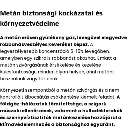
Metán biztonsági kockázatai és
környezetvédelme
A metán erősen gyúlékony gáz, levegővel elegyedve
robbanásveszélyes keveréket képez.
A
legveszélyesebb koncentráció 5–15% levegőben,
amelyben egy szikra is robbanást okozhat. Emiatt a
metán szivárgásának érzékelése és kezelése
kulcsfontosságú minden olyan helyen, ahol metánt
használnak vagy tárolnak.
Környezeti szempontból a metán szivárgás és a nem
kontrollált kibocsátás csökkentése kiemelt feladat.
A
földgáz-hálózatok tömítettsége, a szigorú
műszaki ellenőrzések, valamint a hulladéklerakók
és szennyvíztisztítók metánkezelése hozzájárul a
klímavédelemhez és a biztonsághoz egyaránt.