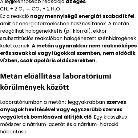
A legjelentősebb reakciója
az égés
:
CH₄ + 2 O₂ → CO₂ + 2 H₂O
Ez a reakció
nagy mennyiségű energiát szabadít fel
,
amit az energiatermelésben hasznosítanak. A metán
reagálhat halogénekkel is (pl. klórral), ekkor
szubsztitúciós reakcióban halogénezett szénhidrogének
keletkeznek.
A metán ugyanakkor nem reakcióképes
erős savakkal vagy lúgokkal szemben, nem oldódik
vízben, csak apoláris oldószerekben.
Metán előállítása laboratóriumi
körülmények között
Laboratóriumban a metánt leggyakrabban
szerves
anyagok hevítésével vagy egyszerűbb szerves
vegyületek bomlásával állítják elő
. Egy klasszikus
módszer a nátrium-acetát és a nátrium-hidroxid
hőbontása: