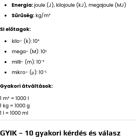
Energia:
joule (J), kilojoule (kJ), megajoule (MJ)
Sűrűség:
kg/m³
SI előtagok:
kilo- (k): 10³
mega- (M): 10⁶
milli- (m): 10⁻³
mikro- (μ): 10⁻⁶
Gyakori átváltások:
1 m³ = 1000 l
1 kg = 1000 g
1 l = 1000 ml
GYIK – 10 gyakori kérdés és válasz