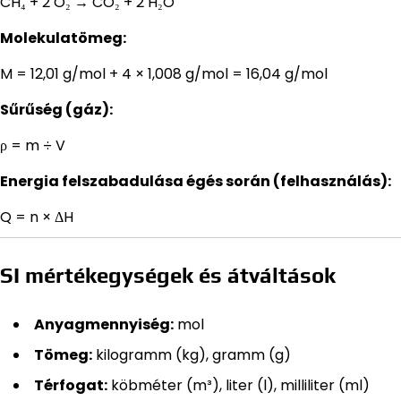
CH₄ + 2 O₂ → CO₂ + 2 H₂O
Molekulatömeg:
M = 12,01 g/mol + 4 × 1,008 g/mol = 16,04 g/mol
Sűrűség (gáz):
ρ = m ÷ V
Energia felszabadulása égés során (felhasználás):
Q = n × ΔH
SI mértékegységek és átváltások
Anyagmennyiség:
mol
Tömeg:
kilogramm (kg), gramm (g)
Térfogat:
köbméter (m³), liter (l), milliliter (ml)