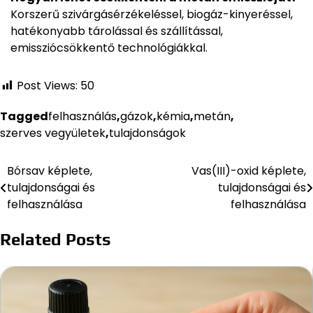
Korszerű szivárgásérzékeléssel, biogáz-kinyeréssel,
hatékonyabb tárolással és szállítással,
emissziócsökkentő technológiákkal.
Post Views:
50
Tagged
felhasználás
,
gázok
,
kémia
,
metán
,
szerves vegyületek
,
tulajdonságok
Bórsav képlete,
Vas(III)-oxid képlete,
Bejegyzés
tulajdonságai és
tulajdonságai és
navigáció
felhasználása
felhasználása
Related Posts