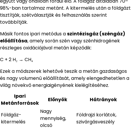
együtt vagy önállóan fordul elő. A földgáz általában 70–
98%-ban tartalmaz metánt. A kitermelés után a földgázt
tisztítják, szétválasztják és felhasználás szerint
továbbítják.
Másik fontos ipari metódus a
szintézisgáz (széngáz)
előállítása
, amely során szén vagy szénhidrogének
részleges oxidációjával metán képződik:
C + 2 H₂ → CH₄
Ezek a módszerek lehetővé teszik a metán gazdaságos
és nagy volumenű előállítását, amely elengedhetetlen a
világ növekvő energiaigényének kielégítéséhez.
Ipari
Előnyök
Hátrányok
Metánforrások
Nagy
Földgáz-
Földrajzi korlátok,
mennyiség,
kitermelés
szivárgásveszély
olcsó