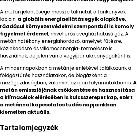
A metán jelentősége messze túlmutat a tankönyvek
lapjain:
a globális energiaellátás egyik alapköve,
ráadásul környezetvédelmi szempontból is komoly
figyelmet érdemel
, mivel erős üvegházhatású gáz. A
metán hatékony energiahordozó, amelyet fűtésre,
közlekedésre és villamosenergia-termelésre is
használnak, de jelen van a vegyipar alapanyagaként is.
A mindennapokban a metán jelenlétével találkozunk a
földgázfűtés használatakor, de biogázként a
mezőgazdaságban, valamint az ipari folyamatokban is.
A
metán emissziójának csökkentése és hasznosítása
a klímacélok elérésében is kulcsszerepet kap, ezért
a metánnal kapcsolatos tudás napjainkban
kiemelten aktuális.
Tartalomjegyzék