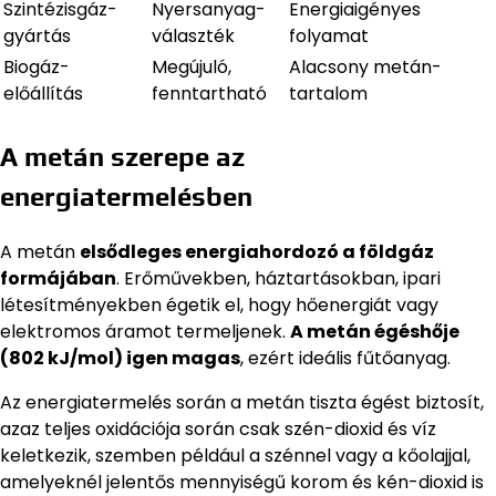
Szintézisgáz-
Nyersanyag-
Energiaigényes
gyártás
választék
folyamat
Biogáz-
Megújuló,
Alacsony metán-
előállítás
fenntartható
tartalom
A metán szerepe az
energiatermelésben
A metán
elsődleges energiahordozó a földgáz
formájában
. Erőművekben, háztartásokban, ipari
létesítményekben égetik el, hogy hőenergiát vagy
elektromos áramot termeljenek.
A metán égéshője
(802 kJ/mol) igen magas
, ezért ideális fűtőanyag.
Az energiatermelés során a metán tiszta égést biztosít,
azaz teljes oxidációja során csak szén-dioxid és víz
keletkezik, szemben például a szénnel vagy a kőolajjal,
amelyeknél jelentős mennyiségű korom és kén-dioxid is