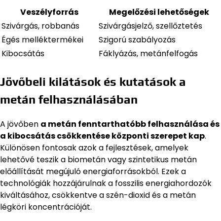
Veszélyforrás
Megelőzési lehetőségek
Szivárgás, robbanás
Szivárgásjelző, szellőztetés
Égés melléktermékei
Szigorú szabályozás
Kibocsátás
Fáklyázás, metánfelfogás
Jövőbeli kilátások és kutatások a
metán felhasználásában
A jövőben
a metán fenntarthatóbb felhasználása és
a kibocsátás csökkentése központi szerepet kap
.
Különösen fontosak azok a fejlesztések, amelyek
lehetővé teszik a biometán vagy szintetikus metán
előállítását megújuló energiaforrásokból. Ezek a
technológiák hozzájárulnak a fosszilis energiahordozók
kiváltásához, csökkentve a szén-dioxid és a metán
légköri koncentrációját.