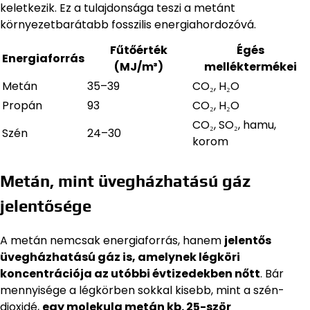
keletkezik. Ez a tulajdonsága teszi a metánt
környezetbarátabb fosszilis energiahordozóvá.
Fűtőérték
Égés
Energiaforrás
(MJ/m³)
melléktermékei
Metán
35–39
CO₂, H₂O
Propán
93
CO₂, H₂O
CO₂, SO₂, hamu,
Szén
24–30
korom
Metán, mint üvegházhatású gáz
jelentősége
A metán nemcsak energiaforrás, hanem
jelentős
üvegházhatású gáz is, amelynek légköri
koncentrációja az utóbbi évtizedekben nőtt
. Bár
mennyisége a légkörben sokkal kisebb, mint a szén-
dioxidé,
egy molekula metán kb. 25-ször