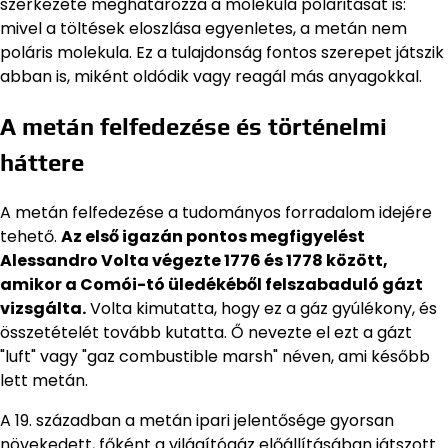
szerkezete meghatározza a molekula polaritását is:
mivel a töltések eloszlása egyenletes, a metán nem
poláris molekula. Ez a tulajdonság fontos szerepet játszik
abban is, miként oldódik vagy reagál más anyagokkal.
A metán felfedezése és történelmi
háttere
A metán felfedezése a tudományos forradalom idejére
tehető.
Az első igazán pontos megfigyelést
Alessandro Volta végezte 1776 és 1778 között,
amikor a Comói-tó üledékéből felszabaduló gázt
vizsgálta.
Volta kimutatta, hogy ez a gáz gyúlékony, és
összetételét tovább kutatta. Ő nevezte el ezt a gázt
"luft" vagy "gaz combustible marsh" néven, ami később
lett metán.
A 19. században a metán ipari jelentősége gyorsan
növekedett, főként a világítógáz előállításában játszott