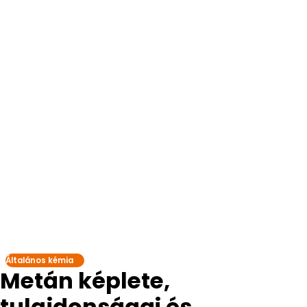
Általános kémia
Metán képlete,
tulajdonságai és