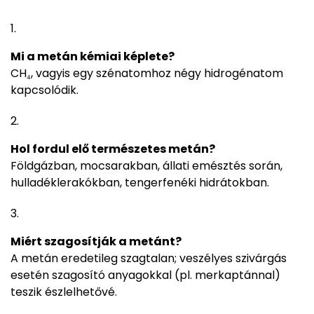
Mi a metán kémiai képlete?
CH₄, vagyis egy szénatomhoz négy hidrogénatom
kapcsolódik.
Hol fordul elő természetes metán?
Földgázban, mocsarakban, állati emésztés során,
hulladéklerakókban, tengerfenéki hidrátokban.
Miért szagosítják a metánt?
A metán eredetileg szagtalan; veszélyes szivárgás
esetén szagosító anyagokkal (pl. merkaptánnal)
teszik észlelhetővé.