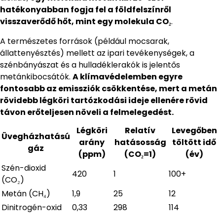
hatékonyabban fogja fel a földfelszínről
visszaverődő hőt, mint egy molekula CO₂
.
A természetes források (például mocsarak,
állattenyésztés) mellett az ipari tevékenységek, a
szénbányászat és a hulladéklerakók is jelentős
metánkibocsátók.
A klímavédelemben egyre
fontosabb az emissziók csökkentése, mert a metán
rövidebb légköri tartózkodási ideje ellenére rövid
távon erőteljesen növeli a felmelegedést.
Légköri
Relatív
Levegőben
Üvegházhatású
arány
hatásosság
töltött idő
gáz
(ppm)
(CO₂=1)
(év)
Szén-dioxid
420
1
100+
(CO₂)
Metán (CH₄)
1,9
25
12
Dinitrogén-oxid
0,33
298
114