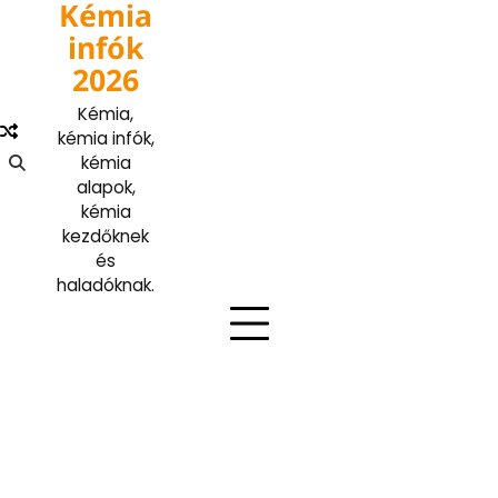
Kémia
Skip
to
infók
content
2026
Kémia,
kémia infók,
kémia
alapok,
kémia
kezdőknek
és
haladóknak.