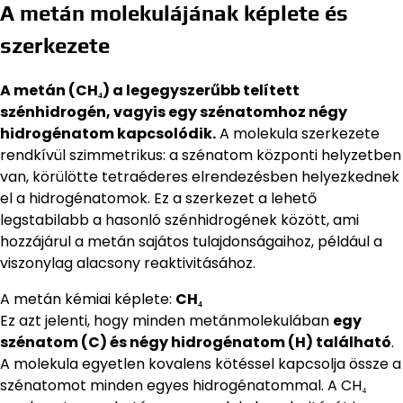
A metán molekulájának képlete és
szerkezete
A metán (CH₄) a legegyszerűbb telített
szénhidrogén, vagyis egy szénatomhoz négy
hidrogénatom kapcsolódik.
A molekula szerkezete
rendkívül szimmetrikus: a szénatom központi helyzetben
van, körülötte tetraéderes elrendezésben helyezkednek
el a hidrogénatomok. Ez a szerkezet a lehető
legstabilabb a hasonló szénhidrogének között, ami
hozzájárul a metán sajátos tulajdonságaihoz, például a
viszonylag alacsony reaktivitásához.
A metán kémiai képlete:
CH₄
Ez azt jelenti, hogy minden metánmolekulában
egy
szénatom (C) és négy hidrogénatom (H) található
.
A molekula egyetlen kovalens kötéssel kapcsolja össze a
szénatomot minden egyes hidrogénatommal. A CH₄