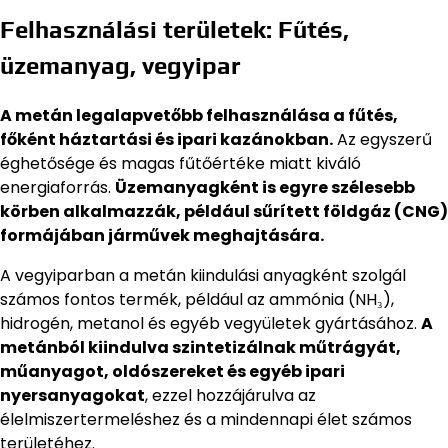
Felhasználási területek: Fűtés,
üzemanyag, vegyipar
A metán legalapvetőbb felhasználása a fűtés,
főként háztartási és ipari kazánokban.
Az egyszerű
éghetősége és magas fűtőértéke miatt kiváló
energiaforrás.
Üzemanyagként is egyre szélesebb
körben alkalmazzák, például sűrített földgáz (CNG)
formájában járművek meghajtására.
A vegyiparban a metán kiindulási anyagként szolgál
számos fontos termék, például az ammónia (NH₃),
hidrogén, metanol és egyéb vegyületek gyártásához.
A
metánból kiindulva szintetizálnak műtrágyát,
műanyagot, oldószereket és egyéb ipari
nyersanyagokat
, ezzel hozzájárulva az
élelmiszertermeléshez és a mindennapi élet számos
területéhez.