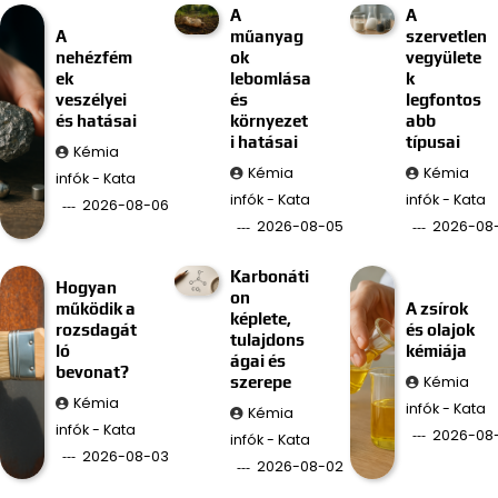
A
A
A
műanyag
szervetlen
nehézfém
ok
vegyülete
ek
lebomlása
k
veszélyei
és
legfontos
és hatásai
környezet
abb
i hatásai
típusai
Kémia
Kémia
Kémia
infók - Kata
infók - Kata
infók - Kata
2026-08-06
2026-08-05
2026-08
Karbonáti
Hogyan
on
működik a
A zsírok
képlete,
rozsdagát
és olajok
tulajdons
ló
kémiája
ágai és
bevonat?
Kémia
szerepe
Kémia
infók - Kata
Kémia
infók - Kata
2026-08-
infók - Kata
2026-08-03
2026-08-02