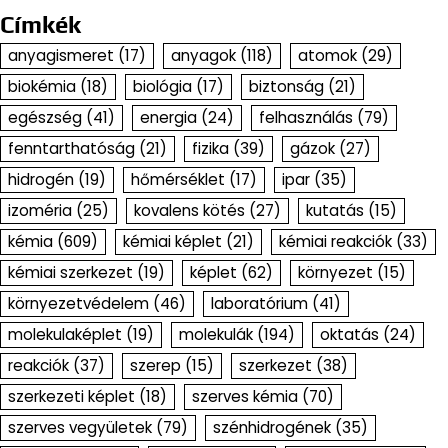
Címkék
anyagismeret
(17)
anyagok
(118)
atomok
(29)
biokémia
(18)
biológia
(17)
biztonság
(21)
egészség
(41)
energia
(24)
felhasználás
(79)
fenntarthatóság
(21)
fizika
(39)
gázok
(27)
hidrogén
(19)
hőmérséklet
(17)
ipar
(35)
izoméria
(25)
kovalens kötés
(27)
kutatás
(15)
kémia
(609)
kémiai képlet
(21)
kémiai reakciók
(33)
kémiai szerkezet
(19)
képlet
(62)
környezet
(15)
környezetvédelem
(46)
laboratórium
(41)
molekulaképlet
(19)
molekulák
(194)
oktatás
(24)
reakciók
(37)
szerep
(15)
szerkezet
(38)
szerkezeti képlet
(18)
szerves kémia
(70)
szerves vegyületek
(79)
szénhidrogének
(35)