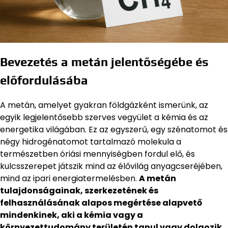
Bevezetés a metán jelentőségébe és
előfordulásába
A metán, amelyet gyakran földgázként ismerünk, az
egyik legjelentősebb szerves vegyület a kémia és az
energetika világában. Ez az egyszerű, egy szénatomot és
négy hidrogénatomot tartalmazó molekula a
természetben óriási mennyiségben fordul elő, és
kulcsszerepet játszik mind az élővilág anyagcseréjében,
mind az ipari energiatermelésben.
A metán
tulajdonságainak, szerkezetének és
felhasználásának alapos megértése alapvető
mindenkinek, aki a kémia vagy a
környezettudomány területén tanul vagy dolgozik.