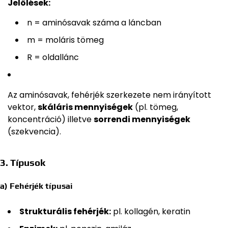
Jelölések:
n = aminósavak száma a láncban
m = moláris tömeg
R = oldallánc
Az aminósavak, fehérjék szerkezete nem irányított
vektor,
skáláris mennyiségek
(pl. tömeg,
koncentráció) illetve
sorrendi mennyiségek
(szekvencia).
3. Típusok
a) Fehérjék típusai
Strukturális fehérjék:
pl. kollagén, keratin