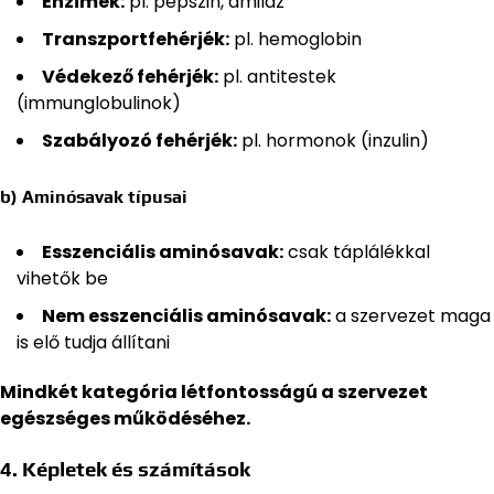
Enzimek:
pl. pepszin, amiláz
Transzportfehérjék:
pl. hemoglobin
Védekező fehérjék:
pl. antitestek
(immunglobulinok)
Szabályozó fehérjék:
pl. hormonok (inzulin)
b) Aminósavak típusai
Esszenciális aminósavak:
csak táplálékkal
vihetők be
Nem esszenciális aminósavak:
a szervezet maga
is elő tudja állítani
Mindkét kategória létfontosságú a szervezet
egészséges működéséhez.
4. Képletek és számítások