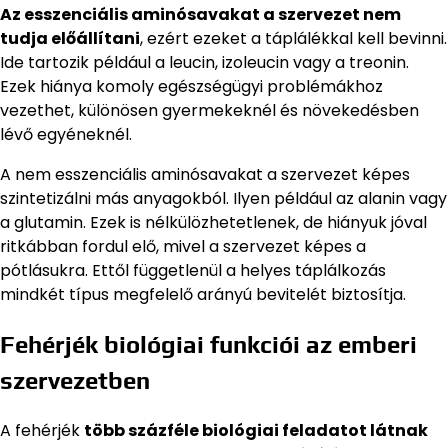
Az esszenciális aminósavakat a szervezet nem
tudja előállítani
, ezért ezeket a táplálékkal kell bevinni.
Ide tartozik például a leucin, izoleucin vagy a treonin.
Ezek hiánya komoly egészségügyi problémákhoz
vezethet, különösen gyermekeknél és növekedésben
lévő egyéneknél.
A nem esszenciális aminósavakat a szervezet képes
szintetizálni más anyagokból. Ilyen például az alanin vagy
a glutamin. Ezek is nélkülözhetetlenek, de hiányuk jóval
ritkábban fordul elő, mivel a szervezet képes a
pótlásukra. Ettől függetlenül a helyes táplálkozás
mindkét típus megfelelő arányú bevitelét biztosítja.
Fehérjék biológiai funkciói az emberi
szervezetben
A fehérjék
több százféle biológiai feladatot látnak