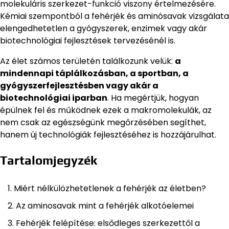
molekuláris szerkezet-funkció viszony értelmezésére.
Kémiai szempontból a fehérjék és aminósavak vizsgálata
elengedhetetlen a gyógyszerek, enzimek vagy akár
biotechnológiai fejlesztések tervezésénél is.
Az élet számos területén találkozunk velük:
a
mindennapi táplálkozásban, a sportban, a
gyógyszerfejlesztésben vagy akár a
biotechnológiai iparban
. Ha megértjük, hogyan
épülnek fel és működnek ezek a makromolekulák, az
nem csak az egészségünk megőrzésében segíthet,
hanem új technológiák fejlesztéséhez is hozzájárulhat.
Tartalomjegyzék
Miért nélkülözhetetlenek a fehérjék az életben?
Az aminosavak mint a fehérjék alkotóelemei
Fehérjék felépítése: elsődleges szerkezettől a