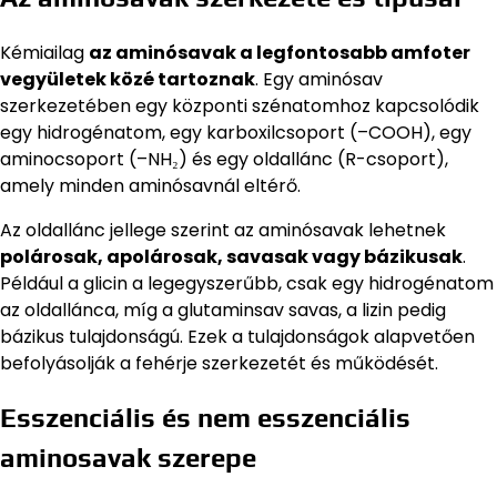
Kémiailag
az aminósavak a legfontosabb amfoter
vegyületek közé tartoznak
. Egy aminósav
szerkezetében egy központi szénatomhoz kapcsolódik
egy hidrogénatom, egy karboxilcsoport (–COOH), egy
aminocsoport (–NH₂) és egy oldallánc (R-csoport),
amely minden aminósavnál eltérő.
Az oldallánc jellege szerint az aminósavak lehetnek
polárosak, apolárosak, savasak vagy bázikusak
.
Például a glicin a legegyszerűbb, csak egy hidrogénatom
az oldallánca, míg a glutaminsav savas, a lizin pedig
bázikus tulajdonságú. Ezek a tulajdonságok alapvetően
befolyásolják a fehérje szerkezetét és működését.
Esszenciális és nem esszenciális
aminosavak szerepe