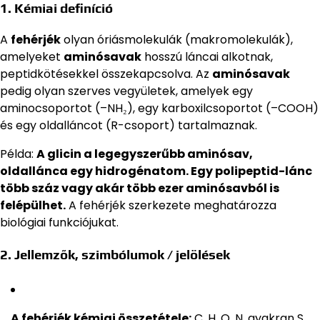
1. Kémiai definíció
A
fehérjék
olyan óriásmolekulák (makromolekulák),
amelyeket
aminósavak
hosszú láncai alkotnak,
peptidkötésekkel összekapcsolva. Az
aminósavak
pedig olyan szerves vegyületek, amelyek egy
aminocsoportot (–NH₂), egy karboxilcsoportot (–COOH)
és egy oldalláncot (R-csoport) tartalmaznak.
Példa:
A glicin a legegyszerűbb aminósav,
oldallánca egy hidrogénatom. Egy polipeptid-lánc
több száz vagy akár több ezer aminósavból is
felépülhet.
A fehérjék szerkezete meghatározza
biológiai funkciójukat.
2. Jellemzők, szimbólumok / jelölések
A fehérjék kémiai összetétele:
C, H, O, N, gyakran S