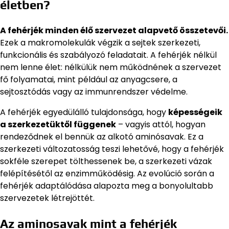
életben?
A fehérjék minden élő szervezet alapvető összetevői.
Ezek a makromolekulák végzik a sejtek szerkezeti,
funkcionális és szabályozó feladatait. A fehérjék nélkül
nem lenne élet: nélkülük nem működnének a szervezet
fő folyamatai, mint például az anyagcsere, a
sejtosztódás vagy az immunrendszer védelme.
A fehérjék egyedülálló tulajdonsága, hogy
képességeik
a szerkezetüktől függenek
– vagyis attól, hogyan
rendeződnek el bennük az alkotó aminósavak. Ez a
szerkezeti változatosság teszi lehetővé, hogy a fehérjék
sokféle szerepet tölthessenek be, a szerkezeti vázak
felépítésétől az enzimműködésig. Az evolúció során a
fehérjék adaptálódása alapozta meg a bonyolultabb
szervezetek létrejöttét.
Az aminosavak mint a fehérjék