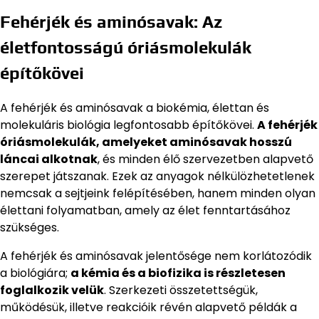
Fehérjék és aminósavak: Az
életfontosságú óriásmolekulák
építőkövei
A fehérjék és aminósavak a biokémia, élettan és
molekuláris biológia legfontosabb építőkövei.
A fehérjék
óriásmolekulák, amelyeket aminósavak hosszú
láncai alkotnak
, és minden élő szervezetben alapvető
szerepet játszanak. Ezek az anyagok nélkülözhetetlenek
nemcsak a sejtjeink felépítésében, hanem minden olyan
élettani folyamatban, amely az élet fenntartásához
szükséges.
A fehérjék és aminósavak jelentősége nem korlátozódik
a biológiára;
a kémia és a biofizika is részletesen
foglalkozik velük
. Szerkezeti összetettségük,
működésük, illetve reakcióik révén alapvető példák a