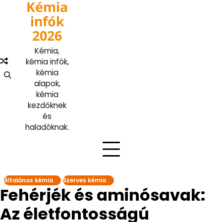
Kémia
Skip
to
infók
content
2026
Kémia,
kémia infók,
kémia
alapok,
kémia
kezdőknek
és
haladóknak.
Általános kémia
Szerves kémia
Fehérjék és aminósavak:
Az életfontosságú