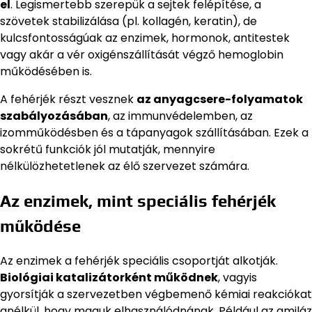
el
. Legismertebb szerepük a sejtek felépítése, a
szövetek stabilizálása (pl. kollagén, keratin), de
kulcsfontosságúak az enzimek, hormonok, antitestek
vagy akár a vér oxigénszállítását végző hemoglobin
működésében is.
A fehérjék részt vesznek
az anyagcsere-folyamatok
szabályozásában
, az immunvédelemben, az
izomműködésben és a tápanyagok szállításában. Ezek a
sokrétű funkciók jól mutatják, mennyire
nélkülözhetetlenek az élő szervezet számára.
Az enzimek, mint speciális fehérjék
működése
Az enzimek a fehérjék speciális csoportját alkotják.
Biológiai katalizátorként működnek
, vagyis
gyorsítják a szervezetben végbemenő kémiai reakciókat
anélkül, hogy maguk elhasználódnának. Például az amiláz