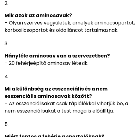
Mik azok az aminosavak?
– Olyan szerves vegyületek, amelyek aminocsoportot,
karboxilcsoportot és oldalláncot tartalmaznak.
Hányféle aminosav van a szervezetben?
– 20 fehérjeépítő aminosav létezik.
Mi a különbség az esszenciális és a nem
esszenciális aminosavak között?
– Az esszenciálisakat csak táplálékkal vihetjük be, a
nem esszenciálisakat a test maga is előállítja.
Miért fontos a fehérje a sportolóknak?