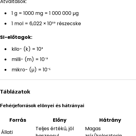
Átváltások:
1 g = 1000 mg = 1 000 000 µg
1 mol = 6,022 × 10²³ részecske
SI-előtagok:
kilo- (k) = 10³
milli- (m) = 10⁻³
mikro- (µ) = 10⁻⁶
Táblázatok
Fehérjeforrások előnyei és hátrányai
Forrás
Előny
Hátrány
Teljes értékű, jól
Magas
Állati
hasznosul
zsír/koleszterin