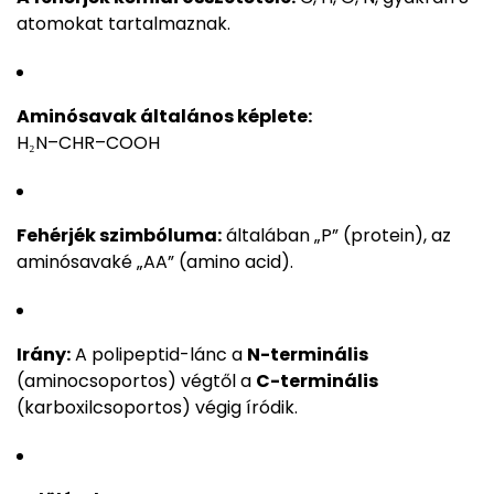
atomokat tartalmaznak.
Aminósavak általános képlete:
H₂N–CHR–COOH
Fehérjék szimbóluma:
általában „P” (protein), az
aminósavaké „AA” (amino acid).
Irány:
A polipeptid-lánc a
N-terminális
(aminocsoportos) végtől a
C-terminális
(karboxilcsoportos) végig íródik.