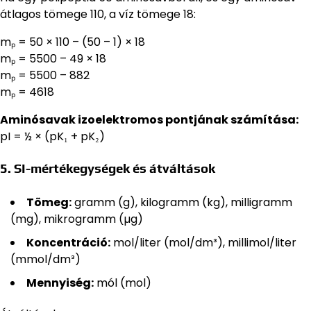
átlagos tömege 110, a víz tömege 18:
mₚ = 50 × 110 – (50 – 1) × 18
mₚ = 5500 – 49 × 18
mₚ = 5500 – 882
mₚ = 4618
Aminósavak izoelektromos pontjának számítása:
pI = ½ × (pK₁ + pK₂)
5. SI-mértékegységek és átváltások
Tömeg:
gramm (g), kilogramm (kg), milligramm
(mg), mikrogramm (µg)
Koncentráció:
mol/liter (mol/dm³), millimol/liter
(mmol/dm³)
Mennyiség:
mól (mol)