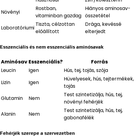
Rostban,
Hiányos aminosav-
Növényi
vitaminban gazdag
összetétel
Tiszta, célzottan
Drága, kevéssé
Laboratóriumi
előállított
elterjedt
Esszenciális és nem esszenciális aminósavak
Aminósav
Esszenciális?
Forrás
Leucin
Igen
Hús, tej, tojás, szója
Hüvelyesek, hús, tejtermékek,
Lizin
Igen
tojás
Test szintetizálja, hús, tej,
Glutamin
Nem
növényi fehérjék
Test szintetizálja, hús, tej,
Alanin
Nem
gabonafélék
Fehérjék szerepe a szervezetben