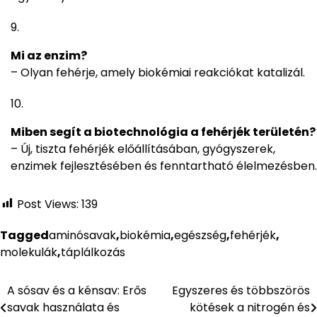
Mi az enzim?
– Olyan fehérje, amely biokémiai reakciókat katalizál.
Miben segít a biotechnológia a fehérjék területén?
– Új, tiszta fehérjék előállításában, gyógyszerek,
enzimek fejlesztésében és fenntartható élelmezésben.
Post Views:
139
Tagged
aminósavak
,
biokémia
,
egészség
,
fehérjék
,
molekulák
,
táplálkozás
A sósav és a kénsav: Erős
Egyszeres és többszörös
Bejegyzés
savak használata és
kötések a nitrogén és