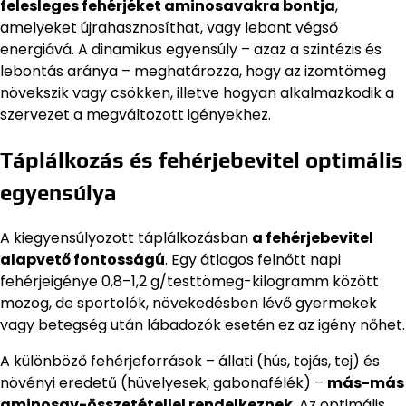
felesleges fehérjéket aminosavakra bontja
,
amelyeket újrahasznosíthat, vagy lebont végső
energiává. A dinamikus egyensúly – azaz a szintézis és
lebontás aránya – meghatározza, hogy az izomtömeg
növekszik vagy csökken, illetve hogyan alkalmazkodik a
szervezet a megváltozott igényekhez.
Táplálkozás és fehérjebevitel optimális
egyensúlya
A kiegyensúlyozott táplálkozásban
a fehérjebevitel
alapvető fontosságú
. Egy átlagos felnőtt napi
fehérjeigénye 0,8–1,2 g/testtömeg-kilogramm között
mozog, de sportolók, növekedésben lévő gyermekek
vagy betegség után lábadozók esetén ez az igény nőhet.
A különböző fehérjeforrások – állati (hús, tojás, tej) és
növényi eredetű (hüvelyesek, gabonafélék) –
más-más
aminosav-összetétellel rendelkeznek
. Az optimális