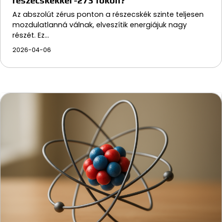
részecskékkel -273 fokon?
Az abszolút zérus ponton a részecskék szinte teljesen
mozdulatlanná válnak, elveszítik energiájuk nagy
részét. Ez…
2026-04-06