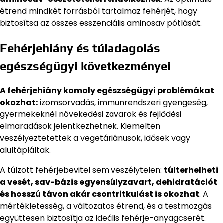
étrend mindkét forrásból tartalmaz fehérjét, hogy
biztosítsa az összes esszenciális aminosav pótlását.
Fehérjehiány és túladagolás
egészségügyi következményei
A fehérjehiány komoly egészségügyi problémákat
okozhat:
izomsorvadás, immunrendszeri gyengeség,
gyermekeknél növekedési zavarok és fejlődési
elmaradások jelentkezhetnek. Kiemelten
veszélyeztetettek a vegetáriánusok, idősek vagy
alultápláltak.
A túlzott fehérjebevitel sem veszélytelen:
túlterhelheti
a vesét, sav-bázis egyensúlyzavart, dehidratációt
és hosszú távon akár csontritkulást is okozhat
. A
mértékletesség, a változatos étrend, és a testmozgás
együttesen biztosítja az ideális fehérje-anyagcserét.