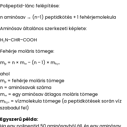
Polipeptid-lánc felépítése:
n aminósav → (n–1) peptidkötés + 1 fehérjemolekula
Aminósav általános szerkezeti képlete:
H₂N–CHR–COOH
Fehérje moláris tömege:
mₚ = n × mₐₐ – (n – 1) × mₕ₂ₒ
ahol
mₚ = fehérje moláris tömege
n = aminósavak száma
mₐₐ = egy aminósav átlagos moláris tömege
mₕ₂ₒ = vízmolekula tömege (a peptidkötések során víz
szabadul fel)
Egyszerű példa:
Ha egy polipeptid 50 aminósavból áll, és egy aminósav