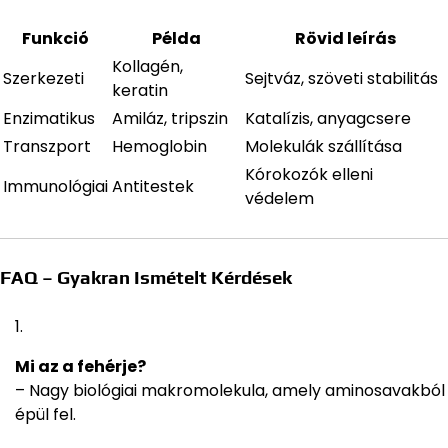
Funkció
Példa
Rövid leírás
Kollagén,
Szerkezeti
Sejtváz, szöveti stabilitás
keratin
Enzimatikus
Amiláz, tripszin
Katalízis, anyagcsere
Transzport
Hemoglobin
Molekulák szállítása
Kórokozók elleni
Immunológiai
Antitestek
védelem
FAQ – Gyakran Ismételt Kérdések
Mi az a fehérje?
– Nagy biológiai makromolekula, amely aminosavakból
épül fel.