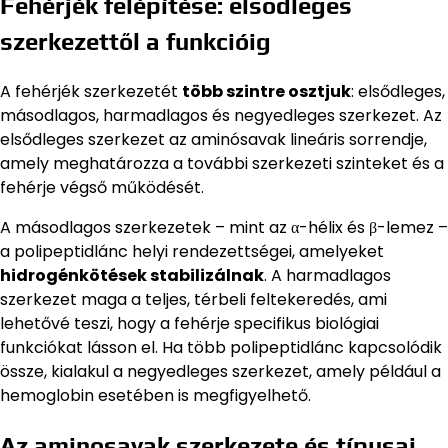
Fehérjék felépítése: elsődleges
szerkezettől a funkcióig
A fehérjék szerkezetét
több szintre osztjuk
: elsődleges,
másodlagos, harmadlagos és negyedleges szerkezet. Az
elsődleges szerkezet az aminósavak lineáris sorrendje,
amely meghatározza a további szerkezeti szinteket és a
fehérje végső működését.
A másodlagos szerkezetek – mint az α-hélix és β-lemez –
a polipeptidlánc helyi rendezettségei, amelyeket
hidrogénkötések stabilizálnak
. A harmadlagos
szerkezet maga a teljes, térbeli feltekeredés, ami
lehetővé teszi, hogy a fehérje specifikus biológiai
funkciókat lásson el. Ha több polipeptidlánc kapcsolódik
össze, kialakul a negyedleges szerkezet, amely például a
hemoglobin esetében is megfigyelhető.
Az aminosavak szerkezete és típusai