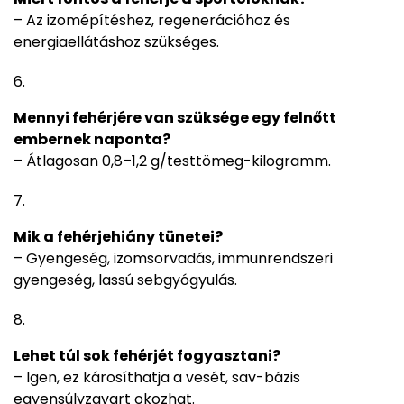
– Az izomépítéshez, regenerációhoz és
energiaellátáshoz szükséges.
Mennyi fehérjére van szüksége egy felnőtt
embernek naponta?
– Átlagosan 0,8–1,2 g/testtömeg-kilogramm.
Mik a fehérjehiány tünetei?
– Gyengeség, izomsorvadás, immunrendszeri
gyengeség, lassú sebgyógyulás.
Lehet túl sok fehérjét fogyasztani?
– Igen, ez károsíthatja a vesét, sav-bázis
egyensúlyzavart okozhat.