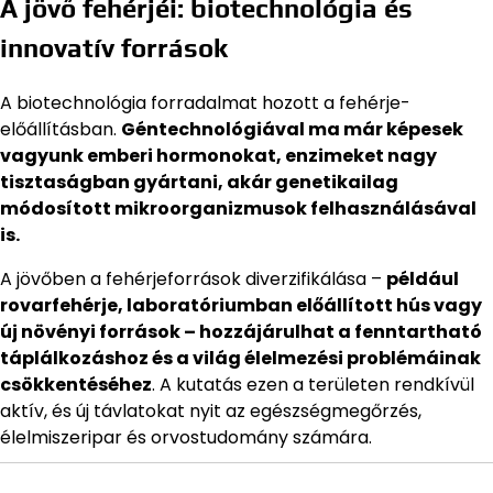
A jövő fehérjéi: biotechnológia és
innovatív források
A biotechnológia forradalmat hozott a fehérje-
előállításban.
Géntechnológiával ma már képesek
vagyunk emberi hormonokat, enzimeket nagy
tisztaságban gyártani, akár genetikailag
módosított mikroorganizmusok felhasználásával
is.
A jövőben a fehérjeforrások diverzifikálása –
például
rovarfehérje, laboratóriumban előállított hús vagy
új növényi források – hozzájárulhat a fenntartható
táplálkozáshoz és a világ élelmezési problémáinak
csökkentéséhez
. A kutatás ezen a területen rendkívül
aktív, és új távlatokat nyit az egészségmegőrzés,
élelmiszeripar és orvostudomány számára.