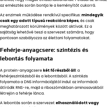
az emésztés során bontja le a keményítőt cukorrá.
Az enzimek működése rendkívül specifikus:
mindegyik
csak egy adott típusú reakcióra képes
, és csak
meghatározott körülmények között aktívak. Ez a
sajátság lehetővé teszi a szervezet számára, hogy
pontosan szabályozza az élettani folyamatokat.
Fehérje-anyagcsere: szintézis és
lebontás folyamata
A protein-anyagcsere
két fő részből áll
: a
fehérjeszintézisből és a lebontásból. A szintézis
folyamata a DNS információjától indul: az információ
átíródik RNS-re, majd a riboszómákban aminosavakból
létrejön a fehérje lánca.
A lebontás során a szervezet
elhasználódott vagy