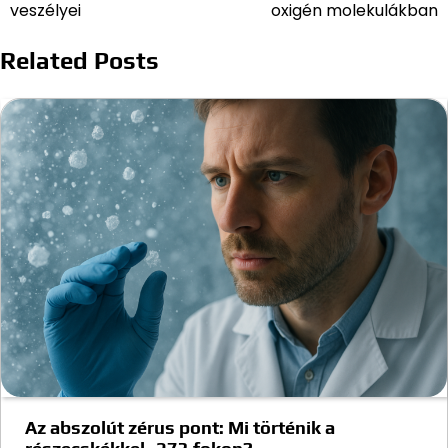
navigáció
veszélyei
oxigén molekulákban
Related Posts
Az abszolút zérus pont: Mi történik a