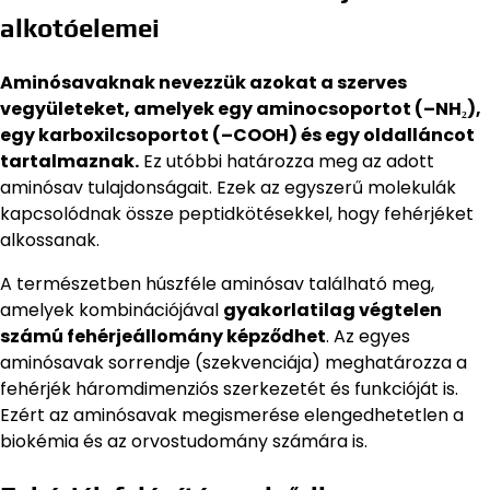
alkotóelemei
Aminósavaknak nevezzük azokat a szerves
vegyületeket, amelyek egy aminocsoportot (–NH₂),
egy karboxilcsoportot (–COOH) és egy oldalláncot
tartalmaznak.
Ez utóbbi határozza meg az adott
aminósav tulajdonságait. Ezek az egyszerű molekulák
kapcsolódnak össze peptidkötésekkel, hogy fehérjéket
alkossanak.
A természetben húszféle aminósav található meg,
amelyek kombinációjával
gyakorlatilag végtelen
számú fehérjeállomány képződhet
. Az egyes
aminósavak sorrendje (szekvenciája) meghatározza a
fehérjék háromdimenziós szerkezetét és funkcióját is.
Ezért az aminósavak megismerése elengedhetetlen a
biokémia és az orvostudomány számára is.