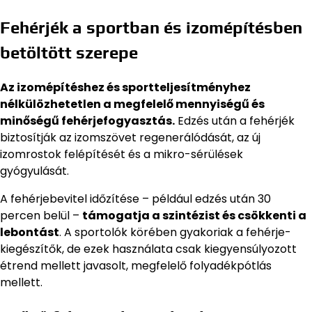
Fehérjék a sportban és izomépítésben
betöltött szerepe
Az izomépítéshez és sportteljesítményhez
nélkülözhetetlen a megfelelő mennyiségű és
minőségű fehérjefogyasztás.
Edzés után a fehérjék
biztosítják az izomszövet regenerálódását, az új
izomrostok felépítését és a mikro-sérülések
gyógyulását.
A fehérjebevitel időzítése – például edzés után 30
percen belül –
támogatja a szintézist és csökkenti a
lebontást
. A sportolók körében gyakoriak a fehérje-
kiegészítők, de ezek használata csak kiegyensúlyozott
étrend mellett javasolt, megfelelő folyadékpótlás
mellett.