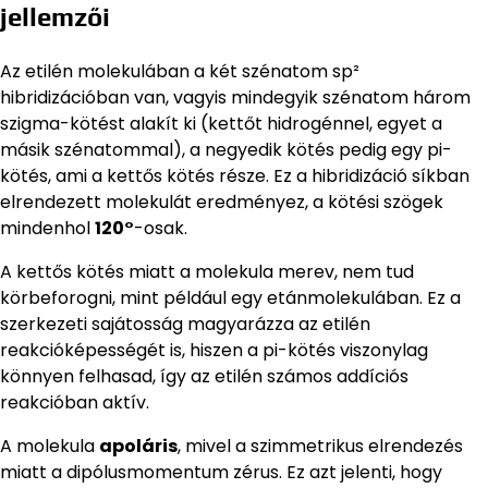
jellemzői
Az etilén molekulában a két szénatom sp²
hibridizációban van, vagyis mindegyik szénatom három
szigma-kötést alakít ki (kettőt hidrogénnel, egyet a
másik szénatommal), a negyedik kötés pedig egy pi-
kötés, ami a kettős kötés része. Ez a hibridizáció síkban
elrendezett molekulát eredményez, a kötési szögek
mindenhol
120°
-osak.
A kettős kötés miatt a molekula merev, nem tud
körbeforogni, mint például egy etánmolekulában. Ez a
szerkezeti sajátosság magyarázza az etilén
reakcióképességét is, hiszen a pi-kötés viszonylag
könnyen felhasad, így az etilén számos addíciós
reakcióban aktív.
A molekula
apoláris
, mivel a szimmetrikus elrendezés
miatt a dipólusmomentum zérus. Ez azt jelenti, hogy