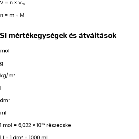
V = n × Vₘ
n = m ÷ M
SI mértékegységek és átváltások
mol
g
kg/m³
l
dm³
ml
1 mol = 6,022 × 10²³ részecske
1 l = 1 dm³ = 1000 ml