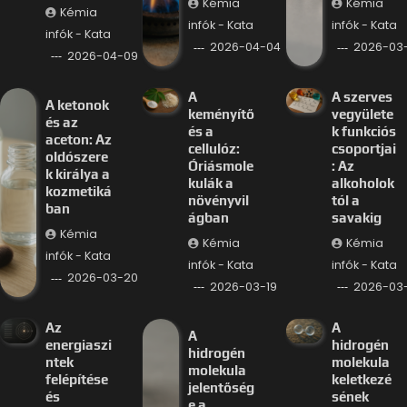
Kémia
Kémia
Kémia
infók - Kata
infók - Kata
infók - Kata
2026-04-04
2026-03-
2026-04-09
A
A szerves
A ketonok
keményítő
vegyülete
és az
és a
k funkciós
aceton: Az
cellulóz:
csoportjai
oldószere
Óriásmole
: Az
k királya a
kulák a
alkoholok
kozmetiká
növényvil
tól a
ban
ágban
savakig
Kémia
Kémia
Kémia
infók - Kata
infók - Kata
infók - Kata
2026-03-20
2026-03-19
2026-03-
Az
A
A
energiaszi
hidrogén
hidrogén
ntek
molekula
molekula
felépítése
keletkezé
jelentőség
és
sének
e a