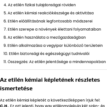
Az etilén fizikai tulajdonságai röviden
Az etilén kémiai reakciókészsége és aktivitása
Etilén előállításának legfontosabb módszerei
Etilén szerepe a növények élettani folyamataiban
Az etilén használata a mezőgazdaságban
Etilén alkalmazása a vegyipar különböző területein
Etilén biztonsági és egészségügyi tudnivalói
Összegzés: Az etilén jelentősége a mindennapokban
Az etilén kémiai képletének részletes
ismertetése
Az etilén kémiai képletét a következőképpen írjuk fel:
C₂H₄
. Ez azt jelenti, hogy egy etilénmolekula két szén- és