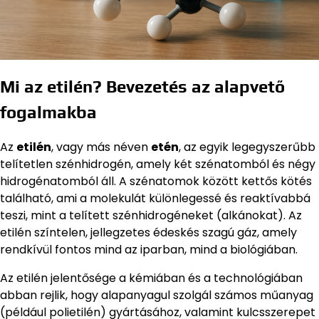
Mi az etilén? Bevezetés az alapvető
fogalmakba
Az
etilén
, vagy más néven
etén
, az egyik legegyszerűbb
telítetlen szénhidrogén, amely két szénatomból és négy
hidrogénatomból áll. A szénatomok között kettős kötés
található, ami a molekulát különlegessé és reaktívabbá
teszi, mint a telített szénhidrogéneket (alkánokat). Az
etilén színtelen, jellegzetes édeskés szagú gáz, amely
rendkívül fontos mind az iparban, mind a biológiában.
Az etilén jelentősége a kémiában és a technológiában
abban rejlik, hogy alapanyagul szolgál számos műanyag
(például polietilén) gyártásához, valamint kulcsszerepet