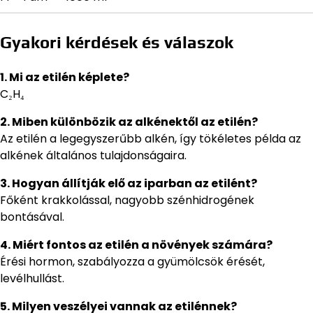
Gyakori kérdések és válaszok
1. Mi az etilén képlete?
C₂H₄
2. Miben különbözik az alkénektől az etilén?
Az etilén a legegyszerűbb alkén, így tökéletes példa az
alkének általános tulajdonságaira.
3. Hogyan állítják elő az iparban az etilént?
Főként krakkolással, nagyobb szénhidrogének
bontásával.
4. Miért fontos az etilén a növények számára?
Érési hormon, szabályozza a gyümölcsök érését,
levélhullást.
5. Milyen veszélyei vannak az etilénnek?