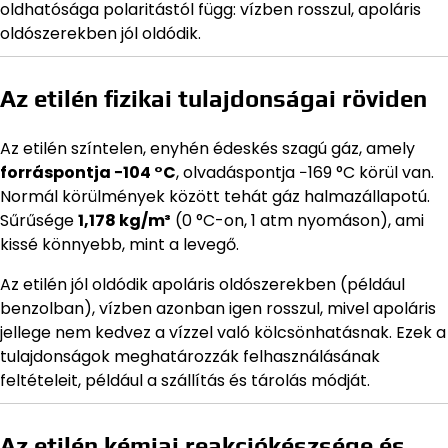
oldhatósága polaritástól függ: vízben rosszul, apoláris
oldószerekben jól oldódik.
Az etilén fizikai tulajdonságai röviden
Az etilén színtelen, enyhén édeskés szagú gáz, amely
forráspontja −104 °C
, olvadáspontja −169 °C körül van.
Normál körülmények között tehát gáz halmazállapotú.
Sűrűsége
1,178 kg/m³
(0 °C-on, 1 atm nyomáson), ami
kissé könnyebb, mint a levegő.
Az etilén jól oldódik apoláris oldószerekben (például
benzolban), vízben azonban igen rosszul, mivel apoláris
jellege nem kedvez a vízzel való kölcsönhatásnak. Ezek a
tulajdonságok meghatározzák felhasználásának
feltételeit, például a szállítás és tárolás módját.
Az etilén kémiai reakciókészsége és