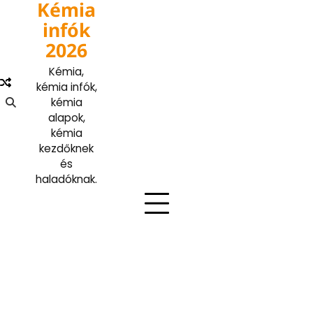
Kémia
Skip
to
infók
content
2026
Kémia,
kémia infók,
kémia
alapok,
kémia
kezdőknek
és
haladóknak.