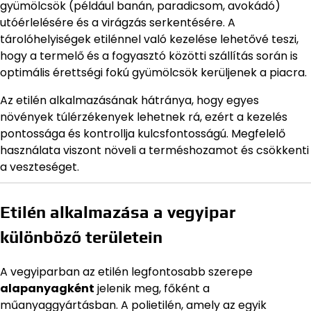
gyümölcsök (például banán, paradicsom, avokádó)
utóérlelésére és a virágzás serkentésére. A
tárolóhelyiségek etilénnel való kezelése lehetővé teszi,
hogy a termelő és a fogyasztó közötti szállítás során is
optimális érettségi fokú gyümölcsök kerüljenek a piacra.
Az etilén alkalmazásának hátránya, hogy egyes
növények túlérzékenyek lehetnek rá, ezért a kezelés
pontossága és kontrollja kulcsfontosságú. Megfelelő
használata viszont növeli a terméshozamot és csökkenti
a veszteséget.
Etilén alkalmazása a vegyipar
különböző területein
A vegyiparban az etilén legfontosabb szerepe
alapanyagként
jelenik meg, főként a
műanyaggyártásban. A polietilén, amely az egyik