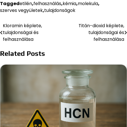
Tagged
etilén
,
felhasználás
,
kémia
,
molekula
,
szerves vegyületek
,
tulajdonságok
Kloramin képlete,
Titán-dioxid képlete,
Bejegyzés
tulajdonságai és
tulajdonságai és
navigáció
felhasználása
felhasználása
Related Posts