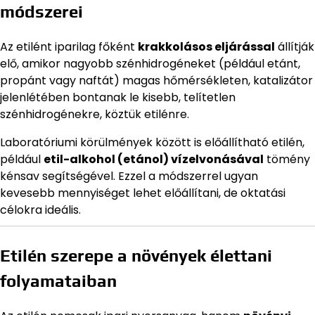
módszerei
Az etilént iparilag főként
krakkolásos eljárással
állítják
elő, amikor nagyobb szénhidrogéneket (például etánt,
propánt vagy naftát) magas hőmérsékleten, katalizátor
jelenlétében bontanak le kisebb, telítetlen
szénhidrogénekre, köztük etilénre.
Laboratóriumi körülmények között is előállítható etilén,
például
etil-alkohol (etánol) vízelvonásával
tömény
kénsav segítségével. Ezzel a módszerrel ugyan
kevesebb mennyiséget lehet előállítani, de oktatási
célokra ideális.
Etilén szerepe a növények élettani
folyamataiban