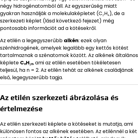
négy hidrogénatomból áll. Az egyszerűség miatt
gyakran használják a molekulaképletet (C₂H₄), de a
szerkezeti képlet (lásd következő fejezet) még
pontosabb információt ad a kötésekről.
Az etilén a legegyszerűbb
alkén
: ezek olyan
szénhidrogének, amelyek legalább egy kettős kötést
tartalmaznak a szénatomok között. Az alkének általános
képlete
CₙH₂ₙ
, ami az etilén esetében tökéletesen
teljesül, ha n = 2. Az etilén tehát az alkének családjának
első, legegyszerűbb tagja.
Az etilén szerkezeti ábrázolása és
értelmezése
Az etilén szerkezeti képlete a kötéseket is mutatja, ami
különösen fontos az alkének esetében. Az etilénnél a két