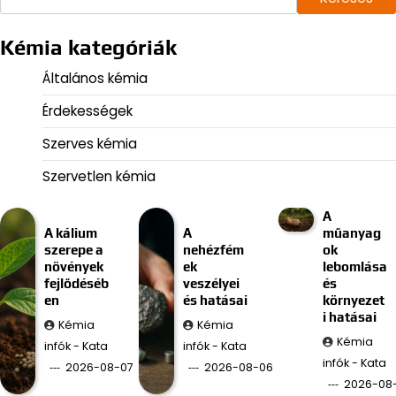
Kémia kategóriák
Általános kémia
Érdekességek
Szerves kémia
Szervetlen kémia
A
A kálium
A
műanyag
szerepe a
nehézfém
ok
növények
ek
lebomlása
fejlődéséb
veszélyei
és
en
és hatásai
környezet
i hatásai
Kémia
Kémia
Kémia
infók - Kata
infók - Kata
infók - Kata
2026-08-07
2026-08-06
2026-08