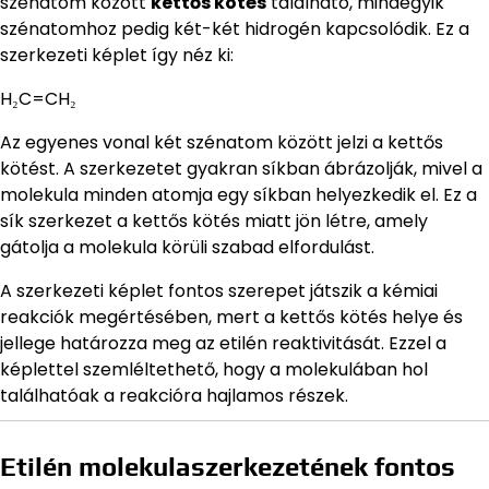
szénatom között
kettős kötés
található, mindegyik
szénatomhoz pedig két-két hidrogén kapcsolódik. Ez a
szerkezeti képlet így néz ki:
H₂C=CH₂
Az egyenes vonal két szénatom között jelzi a kettős
kötést. A szerkezetet gyakran síkban ábrázolják, mivel a
molekula minden atomja egy síkban helyezkedik el. Ez a
sík szerkezet a kettős kötés miatt jön létre, amely
gátolja a molekula körüli szabad elfordulást.
A szerkezeti képlet fontos szerepet játszik a kémiai
reakciók megértésében, mert a kettős kötés helye és
jellege határozza meg az etilén reaktivitását. Ezzel a
képlettel szemléltethető, hogy a molekulában hol
találhatóak a reakcióra hajlamos részek.
Etilén molekulaszerkezetének fontos