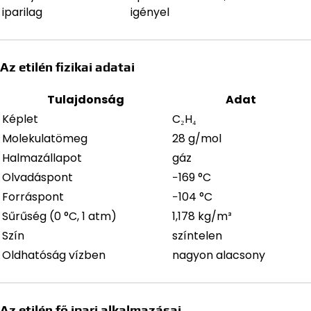
iparilag
igényel
Az etilén fizikai adatai
Tulajdonság
Adat
Képlet
C₂H₄
Molekulatömeg
28 g/mol
Halmazállapot
gáz
Olvadáspont
−169 °C
Forráspont
−104 °C
Sűrűség (0 °C, 1 atm)
1,178 kg/m³
Szín
színtelen
Oldhatóság vízben
nagyon alacsony
Az etilén fő ipari alkalmazásai