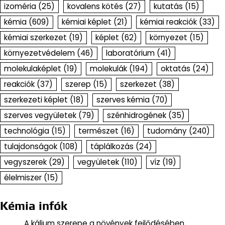
izoméria
(25)
kovalens kötés
(27)
kutatás
(15)
kémia
(609)
kémiai képlet
(21)
kémiai reakciók
(33)
kémiai szerkezet
(19)
képlet
(62)
környezet
(15)
környezetvédelem
(46)
laboratórium
(41)
molekulaképlet
(19)
molekulák
(194)
oktatás
(24)
reakciók
(37)
szerep
(15)
szerkezet
(38)
szerkezeti képlet
(18)
szerves kémia
(70)
szerves vegyületek
(79)
szénhidrogének
(35)
technológia
(15)
természet
(16)
tudomány
(240)
tulajdonságok
(108)
táplálkozás
(24)
vegyszerek
(29)
vegyületek
(110)
víz
(19)
élelmiszer
(15)
Kémia infók
A kálium szerepe a növények fejlődésében