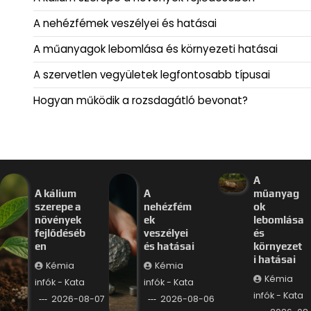
A nehézfémek veszélyei és hatásai
A műanyagok lebomlása és környezeti hatásai
A szervetlen vegyületek legfontosabb típusai
Hogyan működik a rozsdagátló bevonat?
A
A kálium
A
műanyag
szerepe a
nehézfém
ok
növények
ek
lebomlása
fejlődéséb
veszélyei
és
en
és hatásai
környezet
i hatásai
Kémia
Kémia
Kémia
infók - Kata
infók - Kata
infók - Kata
2026-08-07
2026-08-06