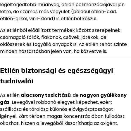
legelterjedtebb műanyag, etilén polimerizációjával jön
létre, de számos más vegyület (például etilén-oxid,
etilén-glikol, vinil-klorid) is etilénből készül.
Az etilénből előállított termékek között szerepelnek
csomagoló fóliák, flakonok, csövek, játékok, de
oldószerek és fagyálló anyagok is. Az etilén tehát szinte
minden háztartásban jelen van, ha közvetve is.
Etilén biztonsági és egészségügyi
tudnivalói
Az etilén
alacsony toxicitású
, de
nagyon gyúlékony
gáz
. Levegővel robbanó elegyet képezhet, ezért
szállítása és tárolása különös elővigyázatosságot
igényel. Zárt térben magas koncentrációban fulladást
okozhat, hiszen a levegőből kiszoríthatja az oxigént.