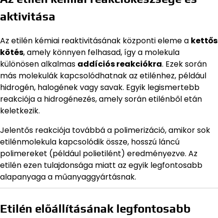
aktivitása
Az etilén kémiai reaktivitásának központi eleme a
kettős
kötés
, amely könnyen felhasad, így a molekula
különösen alkalmas
addíciós reakciókra
. Ezek során
más molekulák kapcsolódhatnak az etilénhez, például
hidrogén, halogének vagy savak. Egyik legismertebb
reakciója a hidrogénezés, amely során etilénből etán
keletkezik.
Jelentős reakciója továbbá a polimerizáció, amikor sok
etilénmolekula kapcsolódik össze, hosszú láncú
polimereket (például polietilént) eredményezve. Az
etilén ezen tulajdonsága miatt az egyik legfontosabb
alapanyaga a műanyaggyártásnak.
Etilén előállításának legfontosabb