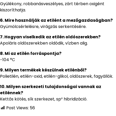
Gyúlékony, robbanásveszélyes, zárt térben oxigént
kiszoríthatja.
6. Mire használják az etilént a mezőgazdaságban?
Gyümölcsérlelésre, virágzás serkentésére.
7. Hogyan viselkedik az etilén oldószerekben?
Apoláris oldószerekben oldódik, vízben alig.
8. Mi az etilén forráspontja?
−104 °C
9. Milyen termékek készülnek etilénből?
Polietilén, etilén-oxid, etilén-glikol, oldószerek, fagyállók.
10. Milyen szerkezeti tulajdonságai vannak az
etilénnek?
Kettős kötés, sík szerkezet, sp² hibridizáció.
Post Views:
56