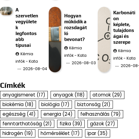
A
Karbonáti
szervetlen
Hogyan
on
vegyülete
működik a
képlete,
k
rozsdagát
tulajdons
legfontos
ló
ágai és
abb
bevonat?
szerepe
típusai
Kémia
Kémia
Kémia
infók - Kata
infók - Kata
infók - Kata
2026-08-03
2026-08
2026-08-04
Címkék
anyagismeret
(17)
anyagok
(118)
atomok
(29)
biokémia
(18)
biológia
(17)
biztonság
(21)
egészség
(41)
energia
(24)
felhasználás
(79)
fenntarthatóság
(21)
fizika
(39)
gázok
(27)
hidrogén
(19)
hőmérséklet
(17)
ipar
(35)