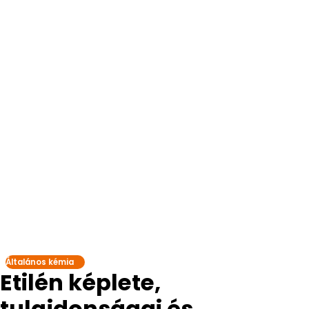
Általános kémia
Etilén képlete,
tulajdonságai és