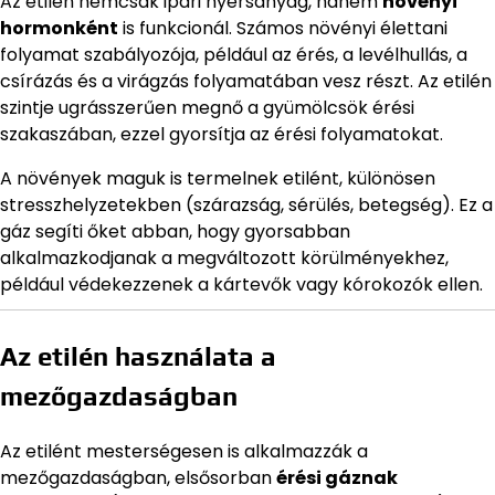
Az etilén nemcsak ipari nyersanyag, hanem
növényi
hormonként
is funkcionál. Számos növényi élettani
folyamat szabályozója, például az érés, a levélhullás, a
csírázás és a virágzás folyamatában vesz részt. Az etilén
szintje ugrásszerűen megnő a gyümölcsök érési
szakaszában, ezzel gyorsítja az érési folyamatokat.
A növények maguk is termelnek etilént, különösen
stresszhelyzetekben (szárazság, sérülés, betegség). Ez a
gáz segíti őket abban, hogy gyorsabban
alkalmazkodjanak a megváltozott körülményekhez,
például védekezzenek a kártevők vagy kórokozók ellen.
Az etilén használata a
mezőgazdaságban
Az etilént mesterségesen is alkalmazzák a
mezőgazdaságban, elsősorban
érési gáznak