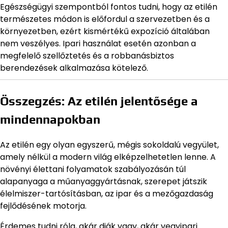
Egészségügyi szempontból fontos tudni, hogy az etilén
természetes módon is előfordul a szervezetben és a
környezetben, ezért kismértékű expozíció általában
nem veszélyes. Ipari használat esetén azonban a
megfelelő szellőztetés és a robbanásbiztos
berendezések alkalmazása kötelező.
Összegzés: Az etilén jelentősége a
mindennapokban
Az etilén egy olyan egyszerű, mégis sokoldalú vegyület,
amely nélkül a modern világ elképzelhetetlen lenne. A
növényi élettani folyamatok szabályozásán túl
alapanyaga a műanyaggyártásnak, szerepet játszik
élelmiszer-tartósításban, az ipar és a mezőgazdaság
fejlődésének motorja.
Érdemes tudni róla, akár diák vagy, akár vegyipari