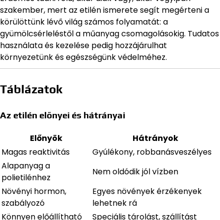
szakember, mert az etilén ismerete segít megérteni a
körülöttünk lévő világ számos folyamatát: a
gyümölcsérleléstől a műanyag csomagolásokig. Tudatos
használata és kezelése pedig hozzájárulhat
környezetünk és egészségünk védelméhez.
Táblázatok
Az etilén előnyei és hátrányai
Előnyök
Hátrányok
Magas reaktivitás
Gyúlékony, robbanásveszélyes
Alapanyag a
Nem oldódik jól vízben
polietilénhez
Növényi hormon,
Egyes növények érzékenyek
szabályozó
lehetnek rá
Könnyen előállítható
Speciális tárolást, szállítást