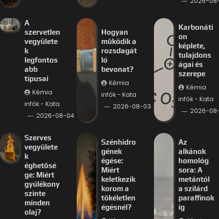
2026-08
A
Karbonáti
szervetlen
Hogyan
on
vegyülete
működik a
képlete,
k
rozsdagát
tulajdons
legfontos
ló
ágai és
abb
bevonat?
szerepe
típusai
Kémia
Kémia
Kémia
infók - Kata
infók - Kata
infók - Kata
2026-08-03
2026-08
2026-08-04
Szerves
Szénhidro
Az
vegyülete
gének
alkánok
k
égése:
homológ
éghetősé
Miért
sora: A
ge: Miért
keletkezik
metántól
gyúlékony
korom a
a szilárd
szinte
tökéletlen
paraffinok
minden
égésnél?
ig
olaj?