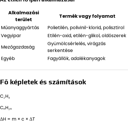
Alkalmazási
Termék vagy folyamat
terület
Műanyaggyártás
Polietilén, polivinil-klorid, polisztirol
Vegyipar
Etilén-oxid, etilén-glikol, oldószerek
Gyümölcsérlelés, virágzás
Mezőgazdaság
serkentése
Egyéb
Fagyállók, adalékanyagok
Fő képletek és számítások
C₂H₄
CₙH₂ₙ
ΔH = m × c × ΔT