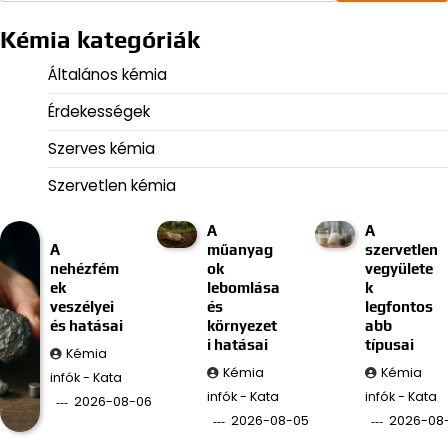
Kémia kategóriák
Általános kémia
Érdekességek
Szerves kémia
Szervetlen kémia
A
A
A
műanyag
szervetlen
nehézfém
ok
vegyülete
ek
lebomlása
k
veszélyei
és
legfontos
és hatásai
környezet
abb
i hatásai
típusai
Kémia
Kémia
Kémia
infók - Kata
infók - Kata
infók - Kata
2026-08-06
2026-08-05
2026-08