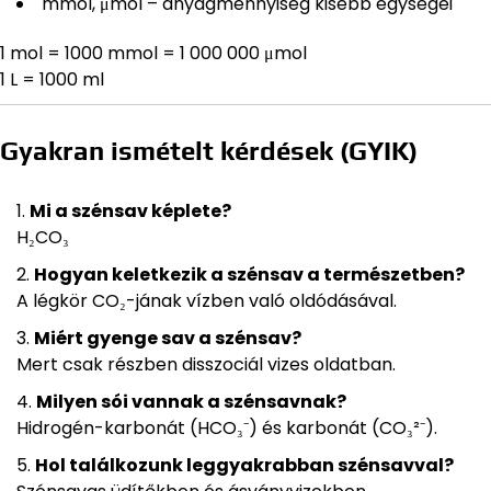
mmol, μmol – anyagmennyiség kisebb egységei
1 mol = 1000 mmol = 1 000 000 μmol
1 L = 1000 ml
Gyakran ismételt kérdések (GYIK)
Mi a szénsav képlete?
H₂CO₃
Hogyan keletkezik a szénsav a természetben?
A légkör CO₂-jának vízben való oldódásával.
Miért gyenge sav a szénsav?
Mert csak részben disszociál vizes oldatban.
Milyen sói vannak a szénsavnak?
Hidrogén-karbonát (HCO₃⁻) és karbonát (CO₃²⁻).
Hol találkozunk leggyakrabban szénsavval?