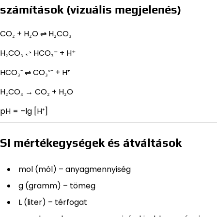
számítások (vizuális megjelenés)
CO₂ + H₂O ⇌ H₂CO₃
H₂CO₃ ⇌ HCO₃⁻ + H⁺
HCO₃⁻ ⇌ CO₃²⁻ + H⁺
H₂CO₃ → CO₂ + H₂O
pH = –lg [H⁺]
SI mértékegységek és átváltások
mol (mól) – anyagmennyiség
g (gramm) – tömeg
L (liter) – térfogat