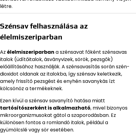
létre.
Szénsav felhasználása az
élelmiszeriparban
Az
élelmiszeriparban
a szénsavat főként szénsavas
italok (üdítőitalok, ásványvizek, sörök, pezsgők)
előállításához használják. A szénsavasítás során szén-
dioxidot oldanak az italokba, így szénsav keletkezik,
amely frissítő pezsgést és enyhén savanykás ízt
kölcsönöz a termékeknek.
Ezen kívül a szénsav savanyító hatása miatt
tartósítószerként is alkalmazható
, mivel bizonyos
mikroorganizmusokat gátol a szaporodásban. Ez
különösen fontos a romlandó italok, például a
gyümölcslé vagy sör esetében.