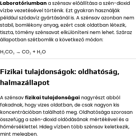
Laboratóriumban
a szénsav előállítása a szén-dioxid
vízbe vezetésével történik. Ezt gyakran használják
például szódavíz gyártásánál is. A szénsav azonban nem
stabil, bomlékony anyag, ezért csak oldatban létezik,
tiszta, tömény szénsavat elkülöníteni nem lehet. Száraz
állapotban szétbomlik a következő módon:
H₂CO₃ → CO₂ + H₂O
Fizikai tulajdonságok: oldhatóság,
halmazállapot
A szénsav
fizikai tulajdonságai
nagyrészt abból
fakadnak, hogy vizes oldatban, de csak nagyon kis
koncentrációban található meg. Oldhatósága szorosan
összefügg a szén-dioxid oldódásának mértékével és a
hőmérséklettel. Hideg vízben több szénsav keletkezik,
mint melegben.