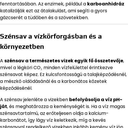
fenntartásában. Az enzimek, például a
karboanhidráz
katalizálják ezt az átalakulást, ami segíti a gyors
gázcserét a tüdőben és a szövetekben.
Szénsav a vízkörforgásban és a
környezetben
A
szénsav a természetes vizek egyik fő összetevője
,
mivel a légköri CO₂ minden vízfelülettel érintkezve
szénsavat képez. Ez kulcsfontosságú a talajképződésnél,
a mészkő oldódásánál és a karbonátos kőzetek
képződésénél.
A szénsav jelenléte a vizekben
befolyásolja a víz pH-
ját
, és meghatározza a keménységét is. Ha a víz magas
szénsavtartalmú, az erőteljesen oldja a kalcium-
karbonátot, így lágy víz keletkezik, míg a kevés
szénsavval rendelkező vizekben inkább kemény víz jön