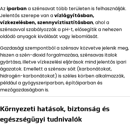
Az
iparban
a szénsavat több területen is felhasználják.
Jelentős szerepe van a
vízlágyításban,
vízkezelésben, szennyvíztisztításban
, ahol a
szénsavval szabályozzák a pH-t, elősegítik a nehezen
oldódó anyagok kiválását vagy lebomlását.
Gazdasági szempontból a szénsav közvetve jelenik meg,
hiszen a szén-dioxid forgalmazása, szénsavas italok
gyártása, illetve vízkezelési eljárások mind jelentős ipari
ágazatok. Emellett a szénsav sóit (karbonátokat,
hidrogén-karbonátokat) is széles körben alkalmazzák,
például a gyógyszeriparban, építőiparban és
mezőgazdaságban is.
Környezeti hatások, biztonság és
egészségügyi tudnivalók