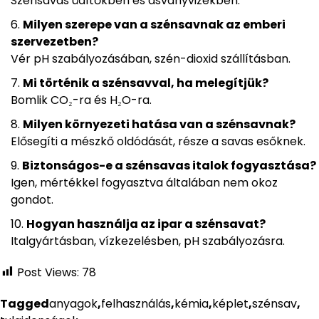
Szénsavas üdítőkben és ásványvizekben.
Milyen szerepe van a szénsavnak az emberi
szervezetben?
Vér pH szabályozásában, szén-dioxid szállításban.
Mi történik a szénsavval, ha melegítjük?
Bomlik CO₂-ra és H₂O-ra.
Milyen környezeti hatása van a szénsavnak?
Elősegíti a mészkő oldódását, része a savas esőknek.
Biztonságos-e a szénsavas italok fogyasztása?
Igen, mértékkel fogyasztva általában nem okoz
gondot.
Hogyan használja az ipar a szénsavat?
Italgyártásban, vízkezelésben, pH szabályozásra.
Post Views:
78
Tagged
anyagok
,
felhasználás
,
kémia
,
képlet
,
szénsav
,