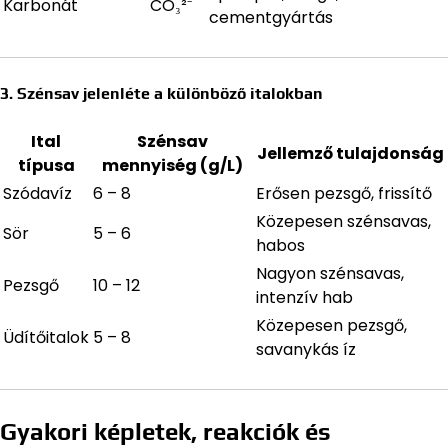
Karbonát
CO₃²⁻
cementgyártás
3. Szénsav jelenléte a különböző italokban
Ital
Szénsav
Jellemző tulajdonság
típusa
mennyiség (g/L)
Szódavíz
6 – 8
Erősen pezsgő, frissítő
Közepesen szénsavas,
Sör
5 – 6
habos
Nagyon szénsavas,
Pezsgő
10 – 12
intenzív hab
Közepesen pezsgő,
Üdítőitalok
5 – 8
savanykás íz
Gyakori képletek, reakciók és