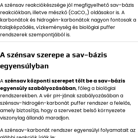
A szénsav reakciókészsége jól megfigyelhető sav–bázis
reakciókban, illetve mészkő (CaCO₃) oldásakor is. A
karbonátok és hidrogén-karbonátok nagyon fontosak a
talajképződés, vízkeménység és biológiai puffer
rendszerek szempontjából is.
A szénsav szerepe a sav–bázis
egyensúlyban
A
szénsav központi szerepet tölt be a sav–bázis
egyensúly szabályozásában
, főleg a biológiai
rendszerekben. A vér pH-jának szabályozásában a
szénsav-hidrogén-karbonát puffer rendszer a felelős,
amely biztosítja, hogy a szervezet belső környezete
viszonylag állandó maradjon.
A szénsav–karbonát rendszer egyensúlyi folyamatait az
alábbi reakciók írják le: