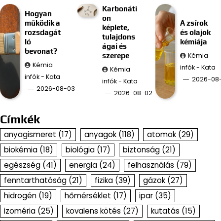
Karbonáti
Hogyan
on
működik a
A zsírok
képlete,
rozsdagát
és olajok
tulajdons
ló
kémiája
ágai és
bevonat?
Kémia
szerepe
Kémia
infók - Kata
Kémia
infók - Kata
2026-08-
infók - Kata
2026-08-03
2026-08-02
Címkék
anyagismeret
(17)
anyagok
(118)
atomok
(29)
biokémia
(18)
biológia
(17)
biztonság
(21)
egészség
(41)
energia
(24)
felhasználás
(79)
fenntarthatóság
(21)
fizika
(39)
gázok
(27)
hidrogén
(19)
hőmérséklet
(17)
ipar
(35)
izoméria
(25)
kovalens kötés
(27)
kutatás
(15)