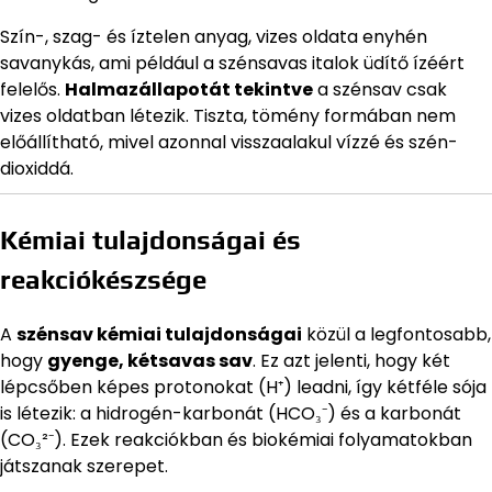
Szín-, szag- és íztelen anyag, vizes oldata enyhén
savanykás, ami például a szénsavas italok üdítő ízéért
felelős.
Halmazállapotát tekintve
a szénsav csak
vizes oldatban létezik. Tiszta, tömény formában nem
előállítható, mivel azonnal visszaalakul vízzé és szén-
dioxiddá.
Kémiai tulajdonságai és
reakciókészsége
A
szénsav kémiai tulajdonságai
közül a legfontosabb,
hogy
gyenge, kétsavas sav
. Ez azt jelenti, hogy két
lépcsőben képes protonokat (H⁺) leadni, így kétféle sója
is létezik: a hidrogén-karbonát (HCO₃⁻) és a karbonát
(CO₃²⁻). Ezek reakciókban és biokémiai folyamatokban
játszanak szerepet.