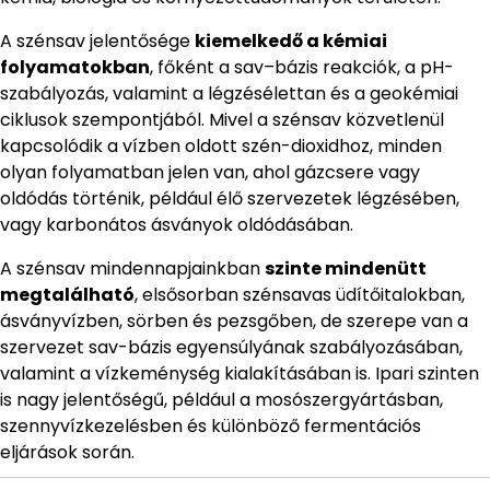
A szénsav jelentősége
kiemelkedő a kémiai
folyamatokban
, főként a sav–bázis reakciók, a pH-
szabályozás, valamint a légzésélettan és a geokémiai
ciklusok szempontjából. Mivel a szénsav közvetlenül
kapcsolódik a vízben oldott szén-dioxidhoz, minden
olyan folyamatban jelen van, ahol gázcsere vagy
oldódás történik, például élő szervezetek légzésében,
vagy karbonátos ásványok oldódásában.
A szénsav mindennapjainkban
szinte mindenütt
megtalálható
, elsősorban szénsavas üdítőitalokban,
ásványvízben, sörben és pezsgőben, de szerepe van a
szervezet sav-bázis egyensúlyának szabályozásában,
valamint a vízkeménység kialakításában is. Ipari szinten
is nagy jelentőségű, például a mosószergyártásban,
szennyvízkezelésben és különböző fermentációs
eljárások során.