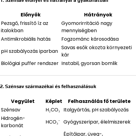
1. Szénsav előnyei és hátrányai a gyakorlatban
Előnyök
Hátrányok
Pezsgő, frissítő íz az
Gyomorirritáció nagy
italokban
mennyiségben
Antimikrobiális hatás
Fogzománc károsodása
Savas esők okozta környezeti
pH szabályozás iparban
kár
Biológiai puffer rendszer
Instabil, gyorsan bomlik
2. Szénsav származékai és felhasználásuk
Vegyület
Képlet
Felhasználás fő területe
Szénsav
H₂CO₃
Italgyártás, pH szabályozás
Hidrogén-
HCO₃⁻
Gyógyszeripar, élelmiszerek
karbonát
Építőipar, üveg-,