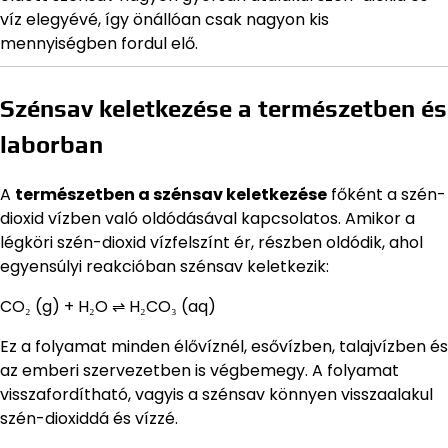
víz elegyévé, így önállóan csak nagyon kis
mennyiségben fordul elő.
Szénsav keletkezése a természetben és
laborban
A
természetben a szénsav keletkezése
főként a szén-
dioxid vízben való oldódásával kapcsolatos. Amikor a
légköri szén-dioxid vízfelszínt ér, részben oldódik, ahol
egyensúlyi reakcióban szénsav keletkezik:
CO₂ (g) + H₂O ⇌ H₂CO₃ (aq)
Ez a folyamat minden élővíznél, esővízben, talajvízben és
az emberi szervezetben is végbemegy. A folyamat
visszafordítható, vagyis a szénsav könnyen visszaalakul
szén-dioxiddá és vízzé.