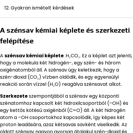
Gyakran ismételt kérdések
A szénsav kémiai képlete és szerkezeti
felépítése
A
szénsav kémiai képlete
: H₂CO₃. Ez a képlet azt jelenti,
hogy a molekula két hidrogén-, egy szén- és három
oxigénatomból áll. A szénsav úgy keletkezik, hogy a
szén-dioxid (CO₂) vízben oldódik, és egy egyensúlyi
reakció során vízzel (H₂O) reagálva szénsavat alkot.
Szerkezete
szempontjából a szénsav egy központi
szénatomhoz kapcsolt két hidroxilcsoportból (–OH) és
egy kettős kötésű oxigénből (C=O) áll. A két hidrogén
atom a –OH csoportokhoz kapcsolódik, így képes két
proton leadására, azaz kétsavas savként viselkedik. Az
oldott szénsav nagyon gyorsan átalakul szén-dioxid és