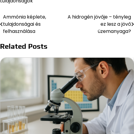
tulajdonságok
Ammónia képlete,
A hidrogén jövője – tényleg
Bejegyzés
tulajdonságai és
ez lesz a jövő
navigáció
felhasználása
üzemanyaga?
Related Posts