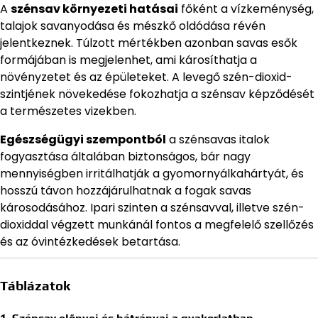
A
szénsav környezeti hatásai
főként a vízkeménység,
talajok savanyodása és mészkő oldódása révén
jelentkeznek. Túlzott mértékben azonban savas esők
formájában is megjelenhet, ami károsíthatja a
növényzetet és az épületeket. A levegő szén-dioxid-
szintjének növekedése fokozhatja a szénsav képződését
a természetes vizekben.
Egészségügyi szempontból
a szénsavas italok
fogyasztása általában biztonságos, bár nagy
mennyiségben irritálhatják a gyomornyálkahártyát, és
hosszú távon hozzájárulhatnak a fogak savas
károsodásához. Ipari szinten a szénsavval, illetve szén-
dioxiddal végzett munkánál fontos a megfelelő szellőzés
és az óvintézkedések betartása.
Táblázatok