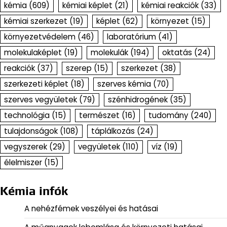
kémia
(609)
kémiai képlet
(21)
kémiai reakciók
(33)
kémiai szerkezet
(19)
képlet
(62)
környezet
(15)
környezetvédelem
(46)
laboratórium
(41)
molekulaképlet
(19)
molekulák
(194)
oktatás
(24)
reakciók
(37)
szerep
(15)
szerkezet
(38)
szerkezeti képlet
(18)
szerves kémia
(70)
szerves vegyületek
(79)
szénhidrogének
(35)
technológia
(15)
természet
(16)
tudomány
(240)
tulajdonságok
(108)
táplálkozás
(24)
vegyszerek
(29)
vegyületek
(110)
víz
(19)
élelmiszer
(15)
Kémia infók
A nehézfémek veszélyei és hatásai