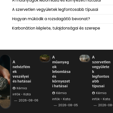
A műanyagok lebomlása és környezeti hatásai
A szervetlen vegyületek legfontosabb típusai
Hogyan működik a rozsdagátló bevonat?
Karbonátion képlete, tulajdonságai és szerepe
A
A
A
műanyag
szervetlen
nehézfém
ok
vegyülete
ek
lebomlása
k
veszélyei
és
legfontos
és hatásai
környezet
abb
i hatásai
típusai
Kémia
Kémia
Kémia
infók - Kata
infók - Kata
infók - Kata
2026-08-06
2026-08-05
2026-08