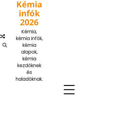
Kémia
Skip
to
infók
content
2026
Kémia,
kémia infók,
kémia
alapok,
kémia
kezdőknek
és
haladóknak.