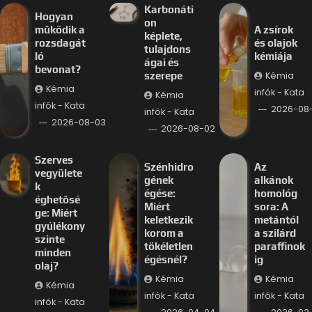
Karbonáti
Hogyan
on
működik a
A zsírok
képlete,
rozsdagát
és olajok
tulajdons
ló
kémiája
ágai és
bevonat?
Kémia
szerepe
Kémia
infók - Kata
Kémia
infók - Kata
2026-08-
infók - Kata
2026-08-03
2026-08-02
Szerves
Szénhidro
Az
vegyülete
gének
alkánok
k
égése:
homológ
éghetősé
Miért
sora: A
ge: Miért
keletkezik
metántól
gyúlékony
korom a
a szilárd
szinte
tökéletlen
paraffinok
minden
égésnél?
ig
olaj?
Kémia
Kémia
Kémia
infók - Kata
infók - Kata
infók - Kata