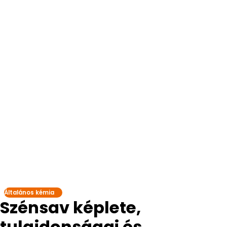
Általános kémia
Szénsav képlete,
tulajdonságai és