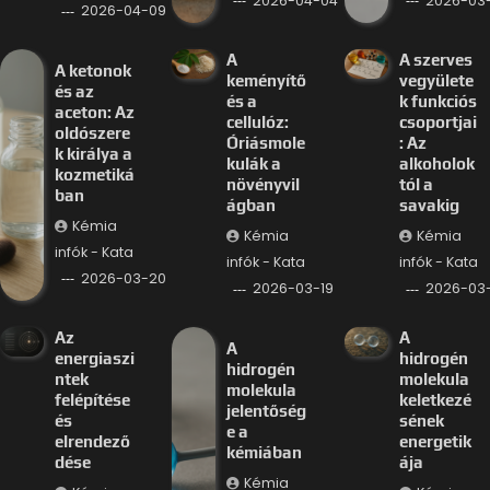
2026-04-04
2026-03-
2026-04-09
A
A szerves
A ketonok
keményítő
vegyülete
és az
és a
k funkciós
aceton: Az
cellulóz:
csoportjai
oldószere
Óriásmole
: Az
k királya a
kulák a
alkoholok
kozmetiká
növényvil
tól a
ban
ágban
savakig
Kémia
Kémia
Kémia
infók - Kata
infók - Kata
infók - Kata
2026-03-20
2026-03-19
2026-03-
Az
A
A
energiaszi
hidrogén
hidrogén
ntek
molekula
molekula
felépítése
keletkezé
jelentőség
és
sének
e a
elrendező
energetik
kémiában
dése
ája
Kémia