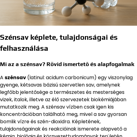
Szénsav képlete, tulajdonságai és
felhasználása
Mi az a szénsav? Rövid ismertető és alapfogalmak
A
szénsav
(latinul: acidum carbonicum) egy viszonylag
gyenge, kétsavas bázisú szervetlen sav, amelynek
legfőbb jelentősége a természetes és mesterséges
vizek, italok, illetve az élő szervezetek biokémiájában
mutatkozik meg. A szénsav vízben csak igen kis
koncentrációban található meg, mivel a sav gyorsan
bomlik vízre és szén-dioxidra. Képletének,
tulajdonságainak és reakcióinak ismerete alapvető a
kémia, biológia és környezettudományok területén.