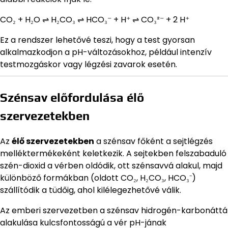
CO₂ + H₂O ⇌ H₂CO₃ ⇌ HCO₃⁻ + H⁺ ⇌ CO₃²⁻ + 2 H⁺
Ez a rendszer lehetővé teszi, hogy a test gyorsan
alkalmazkodjon a pH-változásokhoz, például intenzív
testmozgáskor vagy légzési zavarok esetén.
Szénsav előfordulása élő
szervezetekben
Az
élő szervezetekben
a szénsav főként a sejtlégzés
melléktermékeként keletkezik. A sejtekben felszabaduló
szén-dioxid a vérben oldódik, ott szénsavvá alakul, majd
különböző formákban (oldott CO₂, H₂CO₃, HCO₃⁻)
szállítódik a tüdőig, ahol kilélegezhetővé válik.
Az emberi szervezetben a szénsav hidrogén-karbonáttá
alakulása kulcsfontosságú a vér pH-jának