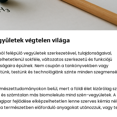
yületek végtelen világa
 felépülő vegyületek szerkezetével, tulajdonságaival,
zelhetetlenül sokféle, változatos szerkezetű és funkciójú
donságaira épülnek. Nem csupán a tankönyvekben vagy
tünk, testünk és technológiánk szinte minden szegmens
rmészettudományokon belül, mert a földi élet kizárólag s
DNS és számtalan más biomolekula mind szén-vegyületek. A
par fejlődése elképzelhetetlen lenne szerves kémia nélk
 a természetben előforduló anyagokat utánozzuk, vagy te