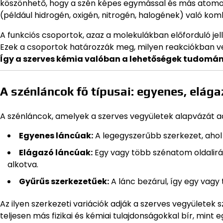
köszönhető, hogy a szén képes egymással és más atomokk
(például hidrogén, oxigén, nitrogén, halogének) való ko
A funkciós csoportok, azaz a molekulákban előforduló j
Ezek a csoportok határozzák meg, milyen reakciókban veh
Így a szerves kémia valóban a lehetőségek tudomá
A szénláncok fő típusai: egyenes, elága
A szénláncok, amelyek a szerves vegyületek alapvázát ad
Egyenes láncúak:
A legegyszerűbb szerkezet, ahol
Elágazó láncúak:
Egy vagy több szénatom oldalirá
alkotva.
Gyűrűs szerkezetűek:
A lánc bezárul, így egy vagy 
Az ilyen szerkezeti variációk adják a szerves vegyületek
teljesen más fizikai és kémiai tulajdonságokkal bír, mint