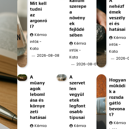
kálium
A
Mit kell
szerepe
nehézf
tudni
a
émek
az
növény
veszély
argonró
ek
ei és
l?
fejlődé
hatásai
Kémia
sében
Kémia
infók -
Kémia
infók -
Kata
infók -
Kata
2026-08-08
Kata
2026-
2026-08-07
A
A
Hogyan
műany
szervet
működi
agok
len
k a
leboml
vegyül
rozsda
ása és
etek
gátló
környe
legfont
bevona
zeti
osabb
t?
hatásai
típusai
Kémia
Kémia
Kémia