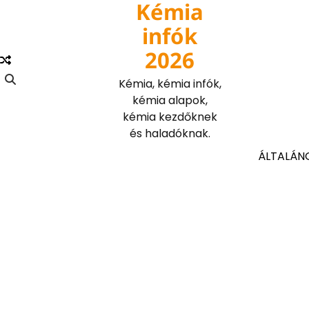
Kémia
Skip
to
infók
content
2026
Kémia, kémia infók,
kémia alapok,
kémia kezdőknek
és haladóknak.
ÁLTALÁN