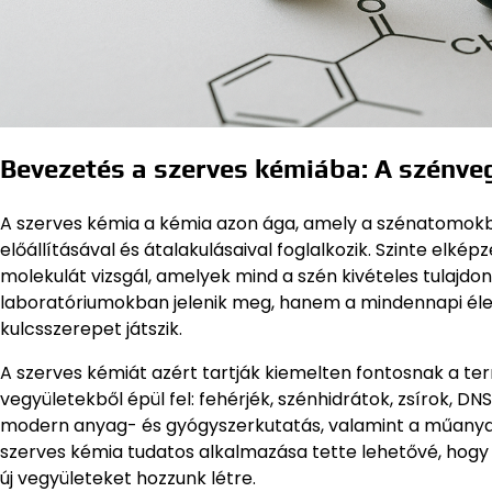
Bevezetés a szerves kémiába: A szénveg
A szerves kémia a kémia azon ága, amely a szénatomokból
előállításával és átalakulásaival foglalkozik. Szinte elkép
molekulát vizsgál, amelyek mind a szén kivételes tulaj
laboratóriumokban jelenik meg, hanem a mindennapi éle
kulcsszerepet játszik.
A szerves kémiát azért tartják kiemelten fontosnak a te
vegyületekből épül fel: fehérjék, szénhidrátok, zsírok, 
modern anyag- és gyógyszerkutatás, valamint a műanyagi
szerves kémia tudatos alkalmazása tette lehetővé, hogy
új vegyületeket hozzunk létre.