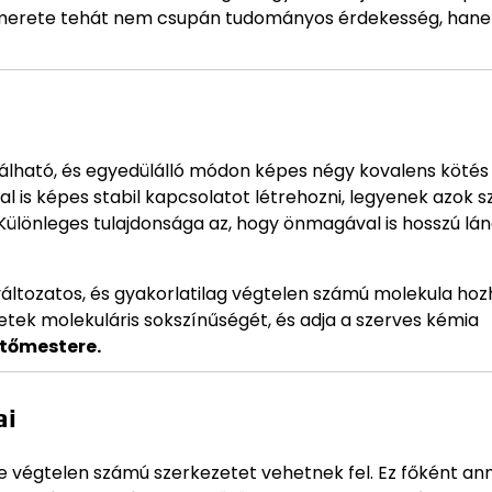
ia ismerete tehát nem csupán tudományos érdekesség, han
lálható, és egyedülálló módon képes négy kovalens kötés
al is képes stabil kapcsolatot létrehozni, legyenek azok s
Különleges tulajdonsága az, hogy önmagával is hosszú lán
ltozatos, és gyakorlatilag végtelen számú molekula hoz
zetek molekuláris sokszínűségét, és adja a szerves kémia
ítőmestere.
ai
te végtelen számú szerkezetet vehetnek fel. Ez főként an