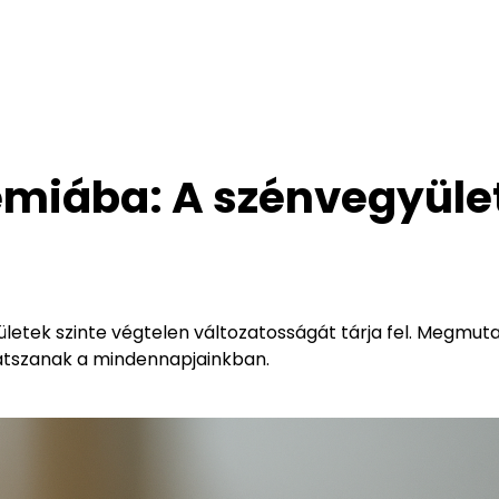
émiába: A szénvegyüle
etek szinte végtelen változatosságát tárja fel. Megmuta
játszanak a mindennapjainkban.