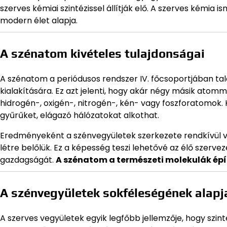
szerves kémiai szintézissel állítják elő. A szerves kém
modern élet alapja.
A szénatom kivételes tulajdonságai
A szénatom a periódusos rendszer IV. főcsoportjában ta
kialakítására. Ez azt jelenti, hogy akár négy másik atomm
hidrogén-, oxigén-, nitrogén-, kén- vagy foszforatomok. 
gyűrűket, elágazó hálózatokat alkothat.
Eredményeként a szénvegyületek szerkezete rendkívül vá
létre belőlük. Ez a képesség teszi lehetővé az élő szerve
gazdagságát.
A szénatom a természeti molekulák ép
A szénvegyületek sokféleségének alapj
A szerves vegyületek egyik legfőbb jellemzője, hogy szin