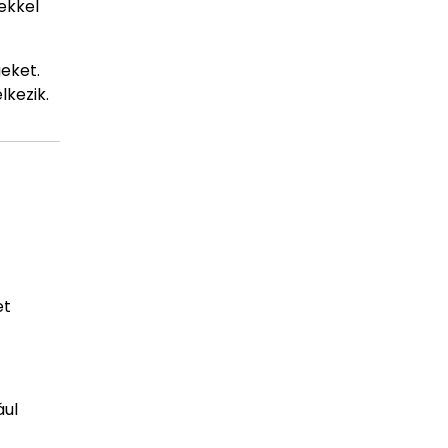
ekkel
eket.
lkezik.
et
ául