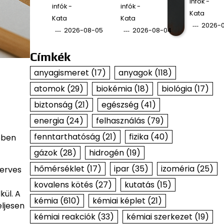
infók -
infók -
infók -
Kata
Kata
Kata
2026-
2026-08-05
2026-08-04
Címkék
anyagismeret
(17)
anyagok
(118)
atomok
(29)
biokémia
(18)
biológia
(17)
biztonság
(21)
egészség
(41)
energia
(24)
felhasználás
(79)
fenntarthatóság
(21)
fizika
(40)
ében
gázok
(28)
hidrogén
(19)
hőmérséklet
(17)
ipar
(35)
izoméria
(25)
zerves
kovalens kötés
(27)
kutatás
(15)
ül. A
kémia
(610)
kémiai képlet
(21)
ljesen
kémiai reakciók
(33)
kémiai szerkezet
(19)