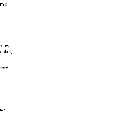
em a
zén-,
cokat,
ható
nak