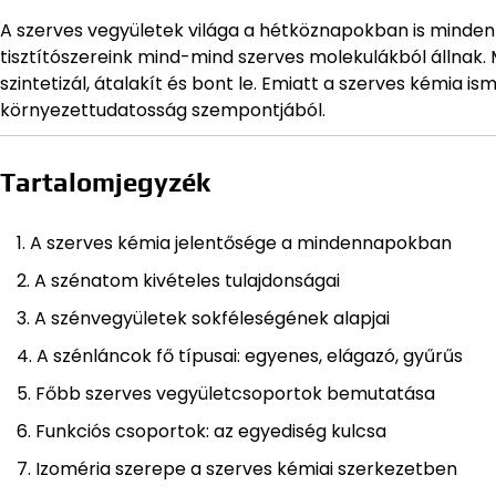
A szerves vegyületek világa a hétköznapokban is mindenho
tisztítószereink mind-mind szerves molekulákból állnak. 
szintetizál, átalakít és bont le. Emiatt a szerves kémia 
környezettudatosság szempontjából.
Tartalomjegyzék
A szerves kémia jelentősége a mindennapokban
A szénatom kivételes tulajdonságai
A szénvegyületek sokféleségének alapjai
A szénláncok fő típusai: egyenes, elágazó, gyűrűs
Főbb szerves vegyületcsoportok bemutatása
Funkciós csoportok: az egyediség kulcsa
Izoméria szerepe a szerves kémiai szerkezetben