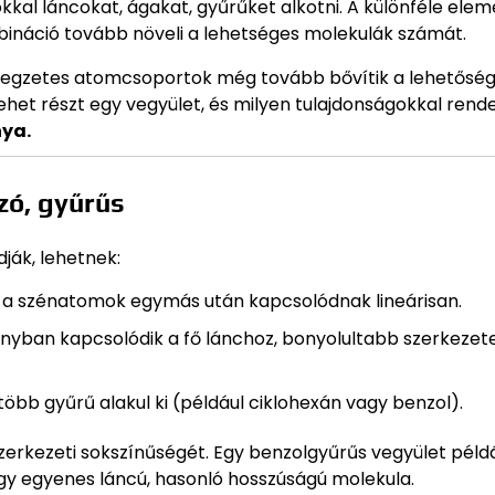
al láncokat, ágakat, gyűrűket alkotni. A különféle elem
mbináció tovább növeli a lehetséges molekulák számát.
ellegzetes atomcsoportok még tovább bővítik a lehetőség
et részt egy vegyület, és milyen tulajdonságokkal rende
nya.
zó, gyűrűs
ják, lehetnek:
 a szénatomok egymás után kapcsolódnak lineárisan.
nyban kapcsolódik a fő lánchoz, bonyolultabb szerkezet
több gyűrű alakul ki (például ciklohexán vagy benzol).
 szerkezeti sokszínűségét. Egy benzolgyűrűs vegyület péld
 egy egyenes láncú, hasonló hosszúságú molekula.