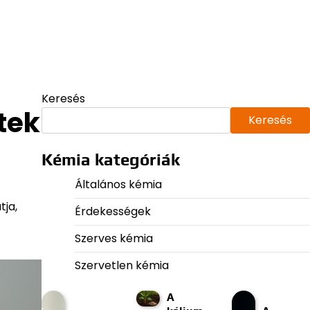
Keresés
tek
Keresés
Kémia kategóriák
Általános kémia
tja,
Érdekességek
Szerves kémia
Szervetlen kémia
A