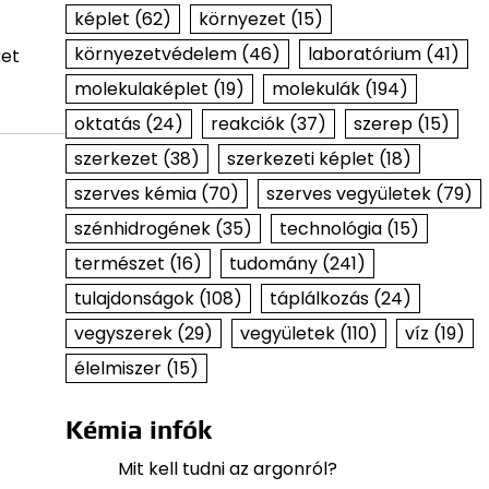
képlet
(62)
környezet
(15)
környezetvédelem
(46)
laboratórium
(41)
ket
molekulaképlet
(19)
molekulák
(194)
oktatás
(24)
reakciók
(37)
szerep
(15)
szerkezet
(38)
szerkezeti képlet
(18)
szerves kémia
(70)
szerves vegyületek
(79)
szénhidrogének
(35)
technológia
(15)
természet
(16)
tudomány
(241)
tulajdonságok
(108)
táplálkozás
(24)
vegyszerek
(29)
vegyületek
(110)
víz
(19)
élelmiszer
(15)
Kémia infók
Mit kell tudni az argonról?