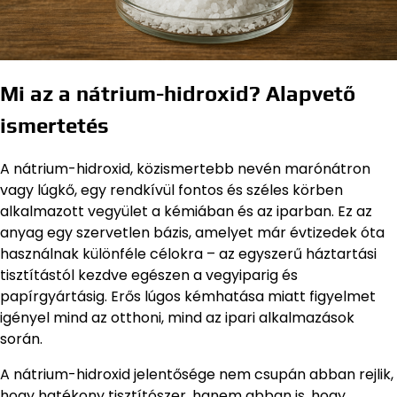
Mi az a nátrium-hidroxid? Alapvető
ismertetés
A nátrium-hidroxid, közismertebb nevén marónátron
vagy lúgkő, egy rendkívül fontos és széles körben
alkalmazott vegyület a kémiában és az iparban. Ez az
anyag egy szervetlen bázis, amelyet már évtizedek óta
használnak különféle célokra – az egyszerű háztartási
tisztítástól kezdve egészen a vegyiparig és
papírgyártásig. Erős lúgos kémhatása miatt figyelmet
igényel mind az otthoni, mind az ipari alkalmazások
során.
A nátrium-hidroxid jelentősége nem csupán abban rejlik,
hogy hatékony tisztítószer, hanem abban is, hogy