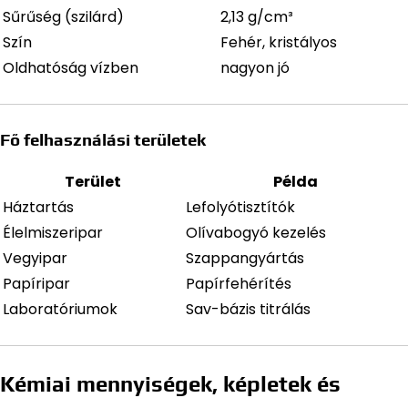
Sűrűség (szilárd)
2,13 g/cm³
Szín
Fehér, kristályos
Oldhatóság vízben
nagyon jó
Fő felhasználási területek
Terület
Példa
Háztartás
Lefolyótisztítók
Élelmiszeripar
Olívabogyó kezelés
Vegyipar
Szappangyártás
Papíripar
Papírfehérítés
Laboratóriumok
Sav-bázis titrálás
Kémiai mennyiségek, képletek és