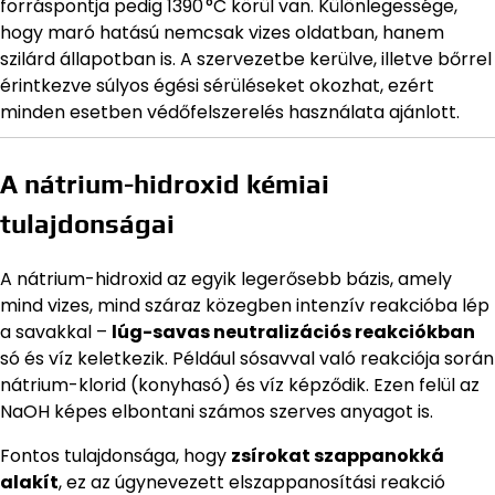
forráspontja pedig 1390 °C körül van. Különlegessége,
hogy maró hatású nemcsak vizes oldatban, hanem
szilárd állapotban is. A szervezetbe kerülve, illetve bőrrel
érintkezve súlyos égési sérüléseket okozhat, ezért
minden esetben védőfelszerelés használata ajánlott.
A nátrium-hidroxid kémiai
tulajdonságai
A nátrium-hidroxid az egyik legerősebb bázis, amely
mind vizes, mind száraz közegben intenzív reakcióba lép
a savakkal –
lúg-savas neutralizációs reakciókban
só és víz keletkezik. Például sósavval való reakciója során
nátrium-klorid (konyhasó) és víz képződik. Ezen felül az
NaOH képes elbontani számos szerves anyagot is.
Fontos tulajdonsága, hogy
zsírokat szappanokká
alakít
, ez az úgynevezett elszappanosítási reakció