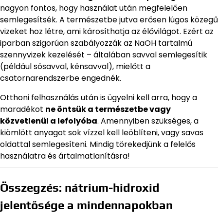
nagyon fontos, hogy használat után megfelelően
semlegesítsék. A természetbe jutva erősen lúgos közegű
vizeket hoz létre, ami károsíthatja az élővilágot. Ezért az
iparban szigorúan szabályozzák az NaOH tartalmú
szennyvizek kezelését – általában savval semlegesítik
(például sósavval, kénsavval), mielőtt a
csatornarendszerbe engednék.
Otthoni felhasználás után is ügyelni kell arra, hogy a
maradékot
ne öntsük a természetbe vagy
közvetlenül a lefolyóba
. Amennyiben szükséges, a
kiömlött anyagot sok vízzel kell leöblíteni, vagy savas
oldattal semlegesíteni. Mindig törekedjünk a felelős
használatra és ártalmatlanításra!
Összegzés: nátrium-hidroxid
jelentősége a mindennapokban