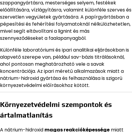
szappangyártásra, mesterséges selyem, festékek
előállítására, vízlágyításra, valamint különféle szerves és
szervetlen vegyületek gyártására. A papírgyártásban a
pépesítési és fehérítési folyamatoknál nélkülözhetetlen,
mivel segít eltávolítani a lignint és más
szennyeződéseket a faalapanyagból.
Különféle laboratóriumi és ipari analitikai eljárásokban is
alapvető szerepe van, például sav-bázis titrálásoknál,
ahol pontosan meghatározható vele a savak
koncentrációja. Az ipari méretű alkalmazások miatt a
nátrium-hidroxid gyártása és felhasználása is szigorú
környezetvédelmi előírásokhoz kötött.
Környezetvédelmi szempontok és
ártalmatlanítás
A nátrium-hidroxid
magas reakcióképessége
miatt