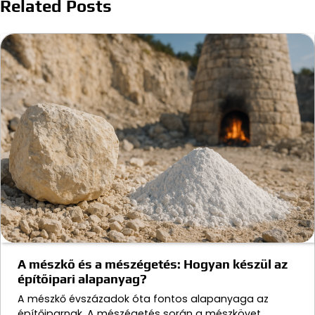
Related Posts
A mészkő és a mészégetés: Hogyan készül az
építőipari alapanyag?
A mészkő évszázadok óta fontos alapanyaga az
építőiparnak. A mészégetés során a mészkövet