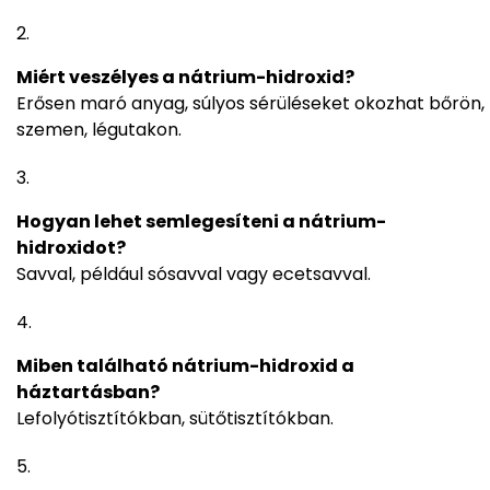
Miért veszélyes a nátrium-hidroxid?
Erősen maró anyag, súlyos sérüléseket okozhat bőrön,
szemen, légutakon.
Hogyan lehet semlegesíteni a nátrium-
hidroxidot?
Savval, például sósavval vagy ecetsavval.
Miben található nátrium-hidroxid a
háztartásban?
Lefolyótisztítókban, sütőtisztítókban.