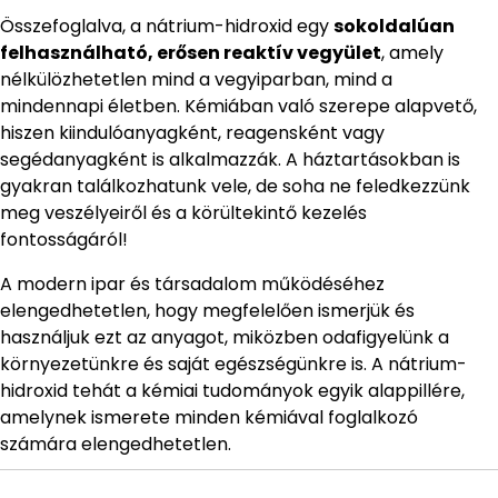
Összefoglalva, a nátrium-hidroxid egy
sokoldalúan
felhasználható, erősen reaktív vegyület
, amely
nélkülözhetetlen mind a vegyiparban, mind a
mindennapi életben. Kémiában való szerepe alapvető,
hiszen kiindulóanyagként, reagensként vagy
segédanyagként is alkalmazzák. A háztartásokban is
gyakran találkozhatunk vele, de soha ne feledkezzünk
meg veszélyeiről és a körültekintő kezelés
fontosságáról!
A modern ipar és társadalom működéséhez
elengedhetetlen, hogy megfelelően ismerjük és
használjuk ezt az anyagot, miközben odafigyelünk a
környezetünkre és saját egészségünkre is. A nátrium-
hidroxid tehát a kémiai tudományok egyik alappillére,
amelynek ismerete minden kémiával foglalkozó
számára elengedhetetlen.