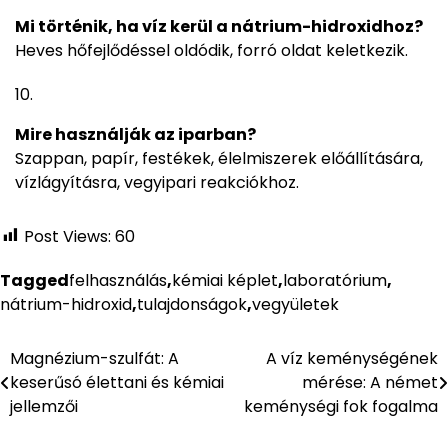
Mi történik, ha víz kerül a nátrium-hidroxidhoz?
Heves hőfejlődéssel oldódik, forró oldat keletkezik.
Mire használják az iparban?
Szappan, papír, festékek, élelmiszerek előállítására,
vízlágyításra, vegyipari reakciókhoz.
Post Views:
60
Tagged
felhasználás
,
kémiai képlet
,
laboratórium
,
nátrium-hidroxid
,
tulajdonságok
,
vegyületek
Magnézium-szulfát: A
A víz keménységének
Bejegyzés
keserűsó élettani és kémiai
mérése: A német
navigáció
jellemzői
keménységi fok fogalma