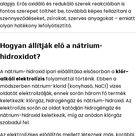
alapja. Erős oxidáló és redukáló szerek reakcióiban is
fontos szerepet tölthet be, továbbá képes fellazítani a
szennyeződéseket, zsírokat, szerves anyagokat – emiatt
olyan hatékony lefolyótisztító.
Hogyan állítják elő a nátrium-
hidroxidot?
A nátrium-hidroxid ipari előállítása elsősorban a
klór-
alkáli elektrolízis
folyamattal történik. Ebben a
módszerben nátrium-klorid (konyhasó, NaCl) vizes
oldatát elektrolizálják, ennek során három fő termék
keletkezik: klórgáz, hidrogéngáz és nátrium-hidroxid. Az
elektrolízis során az oldat katódján hidrogéngáz és
nátrium-hidroxid keletkezik, míg az anódon klórgáz
szabadul fel.
Az elektrolízises előállítás mellett léteznek más, korábbi