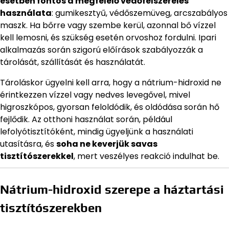
esetben fontos a megfelelő védőfelszerelés
használata
: gumikesztyű, védőszemüveg, arcszabályos
maszk. Ha bőrre vagy szembe kerül, azonnal bő vízzel
kell lemosni, és szükség esetén orvoshoz fordulni. Ipari
alkalmazás során szigorú előírások szabályozzák a
tárolását, szállítását és használatát.
Tároláskor ügyelni kell arra, hogy a nátrium-hidroxid ne
érintkezzen vízzel vagy nedves levegővel, mivel
higroszkópos, gyorsan feloldódik, és oldódása során hő
fejlődik. Az otthoni használat során, például
lefolyótisztítóként, mindig ügyeljünk a használati
utasításra, és
soha ne keverjük savas
tisztítószerekkel
, mert veszélyes reakció indulhat be.
Nátrium-hidroxid szerepe a háztartási
tisztítószerekben