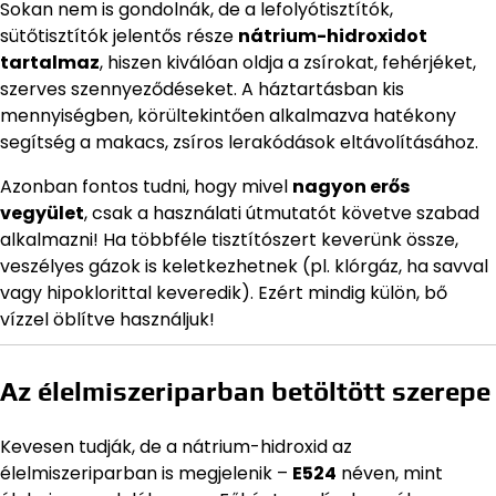
Sokan nem is gondolnák, de a lefolyótisztítók,
sütőtisztítók jelentős része
nátrium-hidroxidot
tartalmaz
, hiszen kiválóan oldja a zsírokat, fehérjéket,
szerves szennyeződéseket. A háztartásban kis
mennyiségben, körültekintően alkalmazva hatékony
segítség a makacs, zsíros lerakódások eltávolításához.
Azonban fontos tudni, hogy mivel
nagyon erős
vegyület
, csak a használati útmutatót követve szabad
alkalmazni! Ha többféle tisztítószert keverünk össze,
veszélyes gázok is keletkezhetnek (pl. klórgáz, ha savval
vagy hipoklorittal keveredik). Ezért mindig külön, bő
vízzel öblítve használjuk!
Az élelmiszeriparban betöltött szerepe
Kevesen tudják, de a nátrium-hidroxid az
élelmiszeriparban is megjelenik –
E524
néven, mint