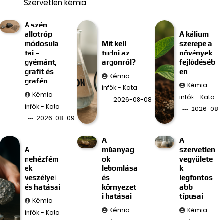
Szervetlen kémia
A szén
allotróp
A kálium
módosula
Mit kell
szerepe a
tai –
tudni az
növények
gyémánt,
argonról?
fejlődéséb
grafit és
en
Kémia
grafén
Kémia
infók - Kata
Kémia
infók - Kata
2026-08-08
infók - Kata
2026-08
2026-08-09
A
A
A
műanyag
szervetlen
nehézfém
ok
vegyülete
ek
lebomlása
k
veszélyei
és
legfontos
és hatásai
környezet
abb
i hatásai
típusai
Kémia
Kémia
Kémia
infók - Kata