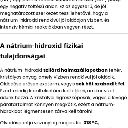
egy negatív töltésű anion. Ez az egyszerű, de jól
meghatározott szerkezet teszi lehetővé, hogy a
nátrium-hidroxid rendkívül jól oldódjon vízben, és
intenzív kémiai reakciókban vegyen részt.
A nátrium-hidroxid fizikai
tulajdonságai
A nátrium-hidroxid
szilárd halmazállapotban
fehér,
kristályos anyag, amely vízben rendkívül jól oldódik.
Oldódása erősen exoterm, vagyis
sok hőt szabadít fel
.
Ezért mindig körültekintően kell eljárni, amikor vizet
adunk hozzá. A kristályai higroszkóposak, vagyis a levegő
páratartalmát könnyen megkötik, ezért a nátrium-
hidroxidot légmentesen zárva kell tárolni.
Olvadáspontja viszonylag magas, kb.
318 °C
,