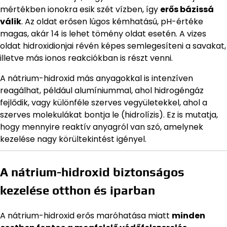
mértékben ionokra esik szét vízben, így
erős bázissá
válik
. Az oldat erősen lúgos kémhatású, pH-értéke
magas, akár 14 is lehet tömény oldat esetén. A vizes
oldat hidroxidionjai révén képes semlegesíteni a savakat,
illetve más ionos reakciókban is részt venni.
A nátrium-hidroxid más anyagokkal is intenzíven
reagálhat, például alumíniummal, ahol hidrogéngáz
fejlődik, vagy különféle szerves vegyületekkel, ahol a
szerves molekulákat bontja le (hidrolízis). Ez is mutatja,
hogy mennyire reaktív anyagról van szó, amelynek
kezelése nagy körültekintést igényel.
A nátrium-hidroxid biztonságos
kezelése otthon és iparban
A nátrium-hidroxid erős maróhatása miatt
minden