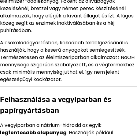
élelmiszer-adalékanyag. Főként az olívabogyók
kezelésénél, bretzel vagy német perec készítésénél
alkalmazzák, hogy elérjék a kívánt állagot és ízt. A lúgos
közeg segít az enzimek inaktiválásában és a héj
puhításában.
A csokoládégyártásban, kakaóbab feldolgozásánál is
használják, hogy a keserű anyagokat semlegesítsék.
Természetesen az élelmiszeriparban alkalmazott NaOH
mennyisége szigorúan szabályozott, és a végtermékhez
csak minimális mennyiség juthat el, így nem jelent
egészségügyi kockázatot.
Felhasználása a vegyiparban és
papírgyártásban
A vegyiparban a nátrium-hidroxid az egyik
legfontosabb alapanyag
. Használják például