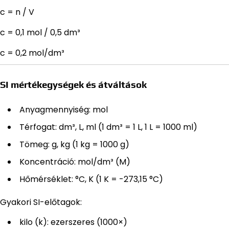
c = n / V
c = 0,1 mol / 0,5 dm³
c = 0,2 mol/dm³
SI mértékegységek és átváltások
Anyagmennyiség: mol
Térfogat: dm³, L, ml (1 dm³ = 1 L, 1 L = 1000 ml)
Tömeg: g, kg (1 kg = 1000 g)
Koncentráció: mol/dm³ (M)
Hőmérséklet: °C, K (1 K = -273,15 °C)
Gyakori SI-előtagok:
kilo (k): ezerszeres (1000×)