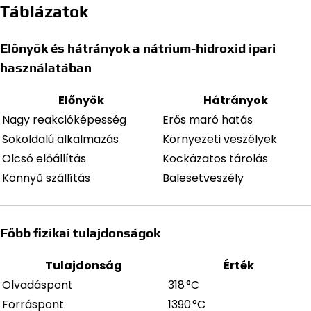
Táblázatok
Előnyök és hátrányok a nátrium-hidroxid ipari
használatában
Előnyök
Hátrányok
Nagy reakcióképesség
Erős maró hatás
Sokoldalú alkalmazás
Környezeti veszélyek
Olcsó előállítás
Kockázatos tárolás
Könnyű szállítás
Balesetveszély
Főbb fizikai tulajdonságok
Tulajdonság
Érték
Olvadáspont
318 °C
Forráspont
1390 °C