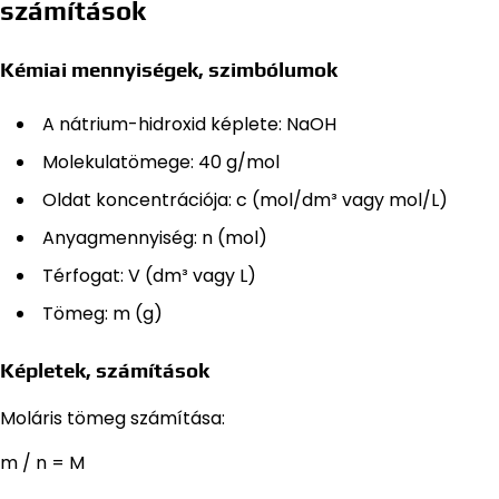
számítások
Kémiai mennyiségek, szimbólumok
A nátrium-hidroxid képlete: NaOH
Molekulatömege: 40 g/mol
Oldat koncentrációja: c (mol/dm³ vagy mol/L)
Anyagmennyiség: n (mol)
Térfogat: V (dm³ vagy L)
Tömeg: m (g)
Képletek, számítások
Moláris tömeg számítása:
m / n = M