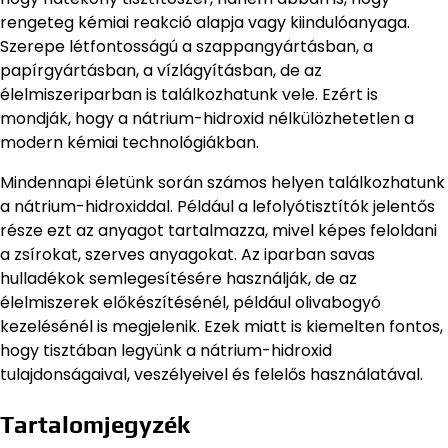
rengeteg kémiai reakció alapja vagy kiindulóanyaga.
Szerepe létfontosságú a szappangyártásban, a
papírgyártásban, a vízlágyításban, de az
élelmiszeriparban is találkozhatunk vele. Ezért is
mondják, hogy a nátrium-hidroxid nélkülözhetetlen a
modern kémiai technológiákban.
Mindennapi életünk során számos helyen találkozhatunk
a nátrium-hidroxiddal. Például a lefolyótisztítók jelentős
része ezt az anyagot tartalmazza, mivel képes feloldani
a zsírokat, szerves anyagokat. Az iparban savas
hulladékok semlegesítésére használják, de az
élelmiszerek előkészítésénél, például olivabogyó
kezelésénél is megjelenik. Ezek miatt is kiemelten fontos,
hogy tisztában legyünk a nátrium-hidroxid
tulajdonságaival, veszélyeivel és felelős használatával.
Tartalomjegyzék