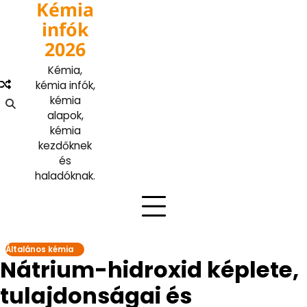
Kémia
Skip
to
infók
content
2026
Kémia,
kémia infók,
kémia
alapok,
kémia
kezdőknek
és
haladóknak.
Általános kémia
Nátrium-hidroxid képlete,
tulajdonságai és