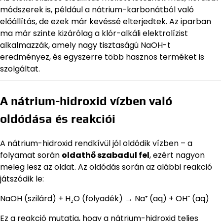
módszerek is, például a nátrium-karbonátból való
előállítás, de ezek már kevéssé elterjedtek. Az iparban
ma már szinte kizárólag a klór-alkáli elektrolízist
alkalmazzák, amely nagy tisztaságú NaOH-t
eredményez, és egyszerre több hasznos terméket is
szolgáltat.
A nátrium-hidroxid vízben való
oldódása és reakciói
A nátrium-hidroxid rendkívül jól oldódik vízben – a
folyamat során
oldathő szabadul fel
, ezért nagyon
meleg lesz az oldat. Az oldódás során az alábbi reakció
játszódik le:
NaOH (szilárd) + H₂O (folyadék) → Na⁺ (aq) + OH⁻ (aq)
Ez a reakció mutatja, hogy a nátrium-hidroxid teljes