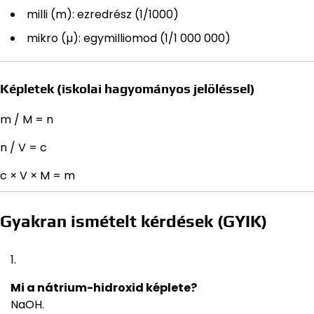
milli (m): ezredrész (1/1000)
mikro (µ): egymilliomod (1/1 000 000)
Képletek (iskolai hagyományos jelöléssel)
m / M = n
n / V = c
c × V × M = m
Gyakran ismételt kérdések (GYIK)
Mi a nátrium-hidroxid képlete?
NaOH.