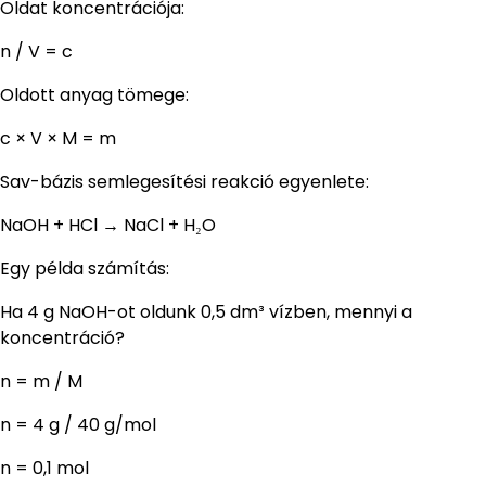
Oldat koncentrációja:
n / V = c
Oldott anyag tömege:
c × V × M = m
Sav-bázis semlegesítési reakció egyenlete:
NaOH + HCl → NaCl + H₂O
Egy példa számítás:
Ha 4 g NaOH-ot oldunk 0,5 dm³ vízben, mennyi a
koncentráció?
n = m / M
n = 4 g / 40 g/mol
n = 0,1 mol