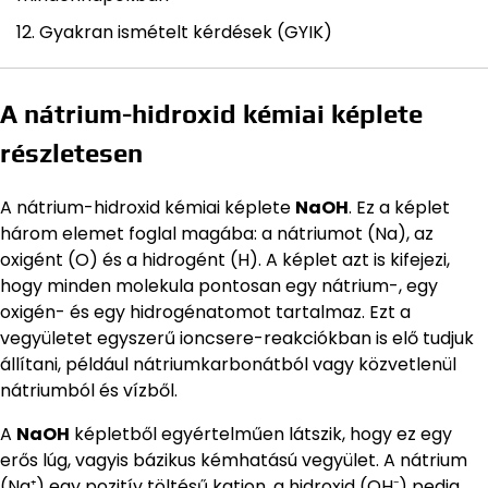
Gyakran ismételt kérdések (GYIK)
A nátrium-hidroxid kémiai képlete
részletesen
A nátrium-hidroxid kémiai képlete
NaOH
. Ez a képlet
három elemet foglal magába: a nátriumot (Na), az
oxigént (O) és a hidrogént (H). A képlet azt is kifejezi,
hogy minden molekula pontosan egy nátrium-, egy
oxigén- és egy hidrogénatomot tartalmaz. Ezt a
vegyületet egyszerű ioncsere-reakciókban is elő tudjuk
állítani, például nátriumkarbonátból vagy közvetlenül
nátriumból és vízből.
A
NaOH
képletből egyértelműen látszik, hogy ez egy
erős lúg, vagyis bázikus kémhatású vegyület. A nátrium
(Na⁺) egy pozitív töltésű kation, a hidroxid (OH⁻) pedig