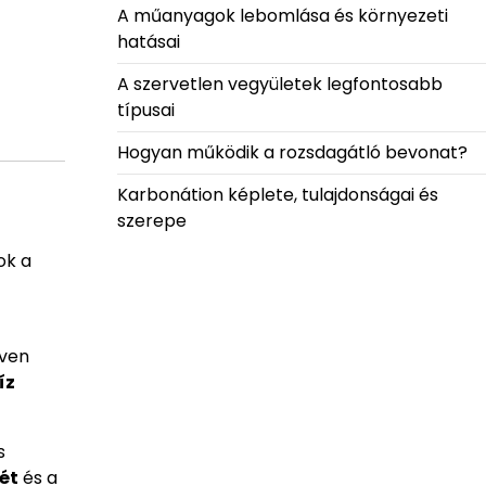
A műanyagok lebomlása és környezeti
hatásai
A szervetlen vegyületek legfontosabb
típusai
Hogyan működik a rozsdagátló bevonat?
Karbonátion képlete, tulajdonságai és
szerepe
ok a
-
éven
íz
s
ét
és a