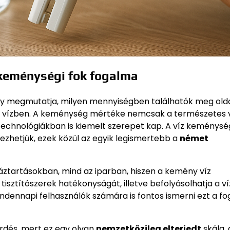
keménységi fok fogalma
ly megmutatja, milyen mennyiségben találhatók meg old
a vízben. A keménység mértéke nemcsak a természetes 
 technológiákban is kiemelt szerepet kap. A víz keménysé
zhetjük, ezek közül az egyik legismertebb a
német
tartásokban, mind az iparban, hiszen a kemény víz
isztítószerek hatékonyságát, illetve befolyásolhatja a ví
dennapi felhasználók számára is fontos ismerni ezt a fo
rdés, mert ez egy olyan
nemzetközileg elterjedt
skála,