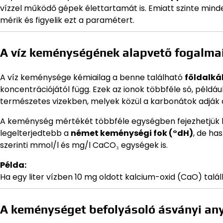
vízzel működő gépek élettartamát is. Emiatt szinte mind
mérik és figyelik ezt a paramétert.
A víz keménységének alapvető fogalma
A víz keménysége kémiailag a benne található
földalká
koncentrációjától függ. Ezek az ionok többféle só, példáu
természetes vizekben, melyek közül a karbonátok adják 
A keménység mértékét többféle egységben fejezhetjük 
legelterjedtebb a
német keménységi fok (°dH)
, de has
szerinti mmol/l és mg/l CaCO₃ egységek is.
Példa:
Ha egy liter vízben 10 mg oldott kalcium-oxid (CaO) talá
A keménységet befolyásoló ásványi an