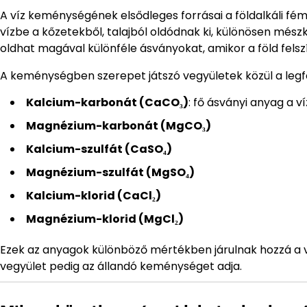
A víz keménységének elsődleges forrásai a földalkáli fé
vízbe a kőzetekből, talajból oldódnak ki, különösen mész
oldhat magával különféle ásványokat, amikor a föld felsz
A keménységben szerepet játszó vegyületek közül a leg
Kalcium-karbonát (CaCO₃)
: fő ásványi anyag a 
Magnézium-karbonát (MgCO₃)
Kalcium-szulfát (CaSO₄)
Magnézium-szulfát (MgSO₄)
Kalcium-klorid (CaCl₂)
Magnézium-klorid (MgCl₂)
Ezek az anyagok különböző mértékben járulnak hozzá a v
vegyület pedig az állandó keménységet adja.