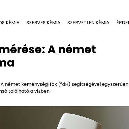
OS KÉMIA
SZERVES KÉMIA
SZERVETLEN KÉMIA
ÉRDE
mérése: A német
lma
 A német keménységi fok (°dH) segítségével egyszerűen
só található a vízben.