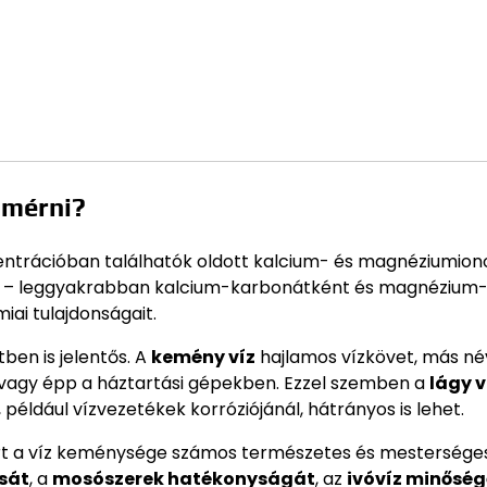
 mérni?
ntrációban találhatók oldott kalcium- és magnéziumion
len – leggyakrabban kalcium-karbonátként és magnézium
ai tulajdonságait.
ben is jelentős. A
kemény víz
hajlamos vízkövet, más n
vagy épp a háztartási gépekben. Ezzel szemben a
lágy v
éldául vízvezetékek korróziójánál, hátrányos is lehet.
mert a víz keménysége számos természetes és mestersége
sát
, a
mosószerek hatékonyságát
, az
ivóvíz minőség