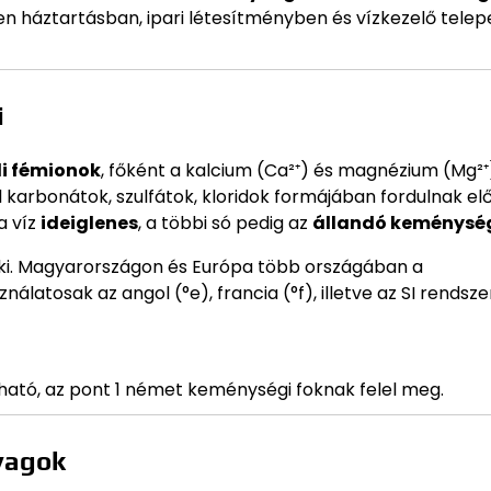
en háztartásban, ipari létesítményben és vízkezelő telep
i
li fémionok
, főként a kalcium (Ca²⁺) és magnézium (Mg²⁺
l karbonátok, szulfátok, kloridok formájában fordulnak el
a víz
ideiglenes
, a többi só pedig az
állandó keménysé
ki. Magyarországon és Európa több országában a
ználatosak az angol (°e), francia (°f), illetve az SI rendsze
lható, az pont 1 német keménységi foknak felel meg.
yagok