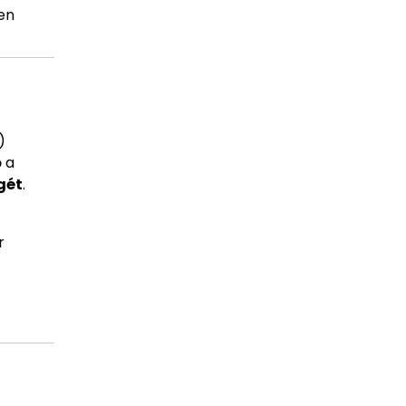
en
)
ő a
gét
.
r