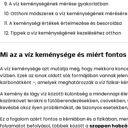
A víz keménységének mérése gyakorlatban
Otthoni módszerek a víz keménységének mérésére
A keménységi értékek értelmezése és besorolása
Tippek a víz keménységének kezeléséhez otthon
Mi az a víz keménysége és miért fontos
A víz keménysége azt mutatja meg, hogy mekkora konce
vízben. Ezek az ionok oldott sók formájában vannak je
karbonátként –, amelyek meghatározzák a víz fizikai-kémi
A kemény és lágy víz közötti különbség a mindennapi élet
kazánkövet lerakni a fűtőberendezésekben, csövekben, 
kevésbé okoz ilyen problémákat, de bizonyos esetekben, p
Ez a fogalom azért fontos a kémiában és a fizikában, 
folyamatot befolyásol, többek között a
szappan habzá