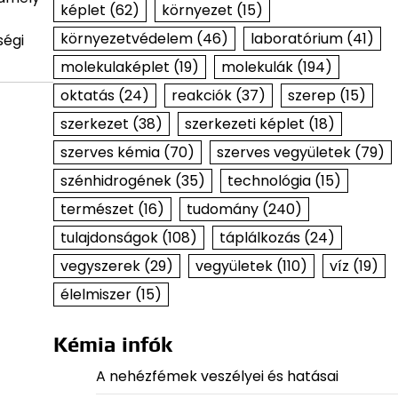
képlet
(62)
környezet
(15)
környezetvédelem
(46)
laboratórium
(41)
ségi
molekulaképlet
(19)
molekulák
(194)
oktatás
(24)
reakciók
(37)
szerep
(15)
szerkezet
(38)
szerkezeti képlet
(18)
szerves kémia
(70)
szerves vegyületek
(79)
szénhidrogének
(35)
technológia
(15)
természet
(16)
tudomány
(240)
tulajdonságok
(108)
táplálkozás
(24)
vegyszerek
(29)
vegyületek
(110)
víz
(19)
élelmiszer
(15)
Kémia infók
A nehézfémek veszélyei és hatásai