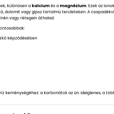
mek, különösen a
kalcium
és a
magnézium
. Ezek az iono
kő, dolomit vagy gipsz tartalmú területeken. A csapadékví
ínén vagy rétegein áthalad.
fontosabbak:
vízkő képződésében
íz keménységéhez: a karbonátok az ún. ideiglenes, a töb