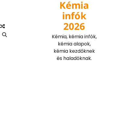
Kémia
Skip
to
infók
content
2026
Kémia, kémia infók,
kémia alapok,
kémia kezdőknek
és haladóknak.