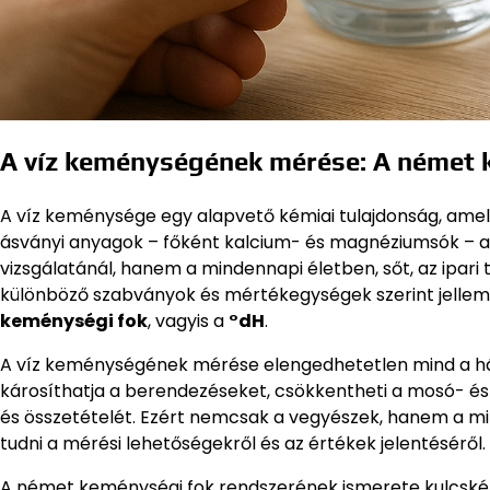
A víz keménységének mérése: A német 
A víz keménysége egy alapvető kémiai tulajdonság, ame
ásványi anyagok – főként kalcium- és magnéziumsók – 
vizsgálatánál, hanem a mindennapi életben, sőt, az ipari
különböző szabványok és mértékegységek szerint jelleme
keménységi fok
, vagyis a
°dH
.
A víz keménységének mérése elengedhetetlen mind a ház
károsíthatja a berendezéseket, csökkentheti a mosó- és t
és összetételét. Ezért nemcsak a vegyészek, hanem a min
tudni a mérési lehetőségekről és az értékek jelentéséről.
A német keménységi fok rendszerének ismerete kulcské