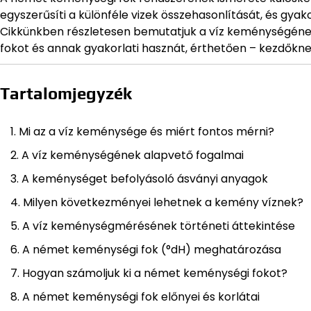
egyszerűsíti a különféle vizek összehasonlítását, és gya
Cikkünkben részletesen bemutatjuk a víz keménységéne
fokot és annak gyakorlati hasznát, érthetően – kezdőkn
Tartalomjegyzék
Mi az a víz keménysége és miért fontos mérni?
A víz keménységének alapvető fogalmai
A keménységet befolyásoló ásványi anyagok
Milyen következményei lehetnek a kemény víznek?
A víz keménységmérésének történeti áttekintése
A német keménységi fok (°dH) meghatározása
Hogyan számoljuk ki a német keménységi fokot?
A német keménységi fok előnyei és korlátai