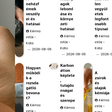
nehézf
agok
len
émek
leboml
vegyül
veszély
ása és
etek
ei és
környe
legfont
hatásai
zeti
osabb
hatásai
típusai
Kémia
Kémia
Kémia
infók -
infók -
infók -
Kata
Kata
Kata
2026-08-06
2026-08-05
2026-
Karbon
Hogyan
átion
működi
A
képlete
k a
zsírok
,
rozsda
és
tulajdo
gátló
olajok
nságai
bevona
kémiája
és
t?
szerepe
Kémia
Kémia
infók -
Kémia
infók -