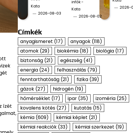
Kata
infók -
Kata
2026-0
Kata
2026-08-03
2026-08-02
Címkék
anyagismeret
(17)
anyagok
(118)
atomok
(29)
biokémia
(18)
biológia
(17)
ott
biztonság
(21)
egészség
(41)
vizek
energia
(24)
felhasználás
(79)
gét
fenntarthatóság
(21)
fizika
(39)
gázok
(27)
hidrogén
(19)
hőmérséklet
(17)
ipar
(35)
izoméria
(25)
z ízét
kovalens kötés
(27)
kutatás
(15)
galmat,
kémia
(609)
kémiai képlet
(21)
kémiai reakciók
(33)
kémiai szerkezet
(19)
 amely