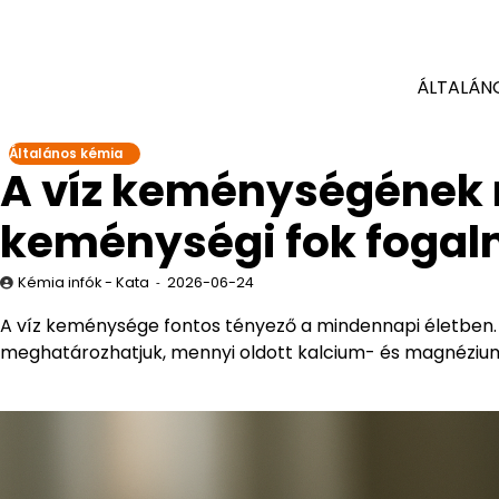
ÁLTALÁN
Általános kémia
A víz keménységének 
keménységi fok foga
Kémia infók - Kata
2026-06-24
A víz keménysége fontos tényező a mindennapi életben.
meghatározhatjuk, mennyi oldott kalcium- és magnézium