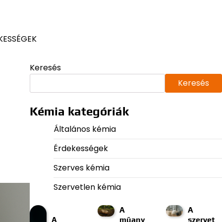
KESSÉGEK
Keresés
Keresés
Kémia kategóriák
Általános kémia
Érdekességek
Szerves kémia
Szervetlen kémia
A
A
A
műany
szervet