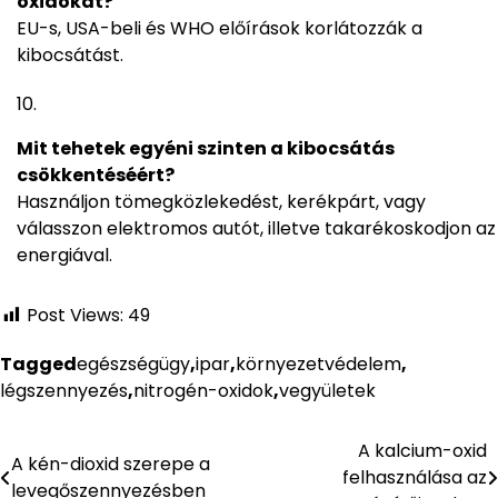
oxidokat?
EU-s, USA-beli és WHO előírások korlátozzák a
kibocsátást.
Mit tehetek egyéni szinten a kibocsátás
csökkentéséért?
Használjon tömegközlekedést, kerékpárt, vagy
válasszon elektromos autót, illetve takarékoskodjon az
energiával.
Post Views:
49
Tagged
egészségügy
,
ipar
,
környezetvédelem
,
légszennyezés
,
nitrogén-oxidok
,
vegyületek
A kalcium-oxid
Bejegyzés
A kén-dioxid szerepe a
felhasználása az
levegőszennyezésben
navigáció