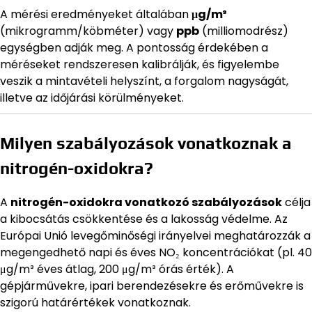
A mérési eredményeket általában
μg/m³
(mikrogramm/köbméter) vagy
ppb
(milliomodrész)
egységben adják meg. A pontosság érdekében a
méréseket rendszeresen kalibrálják, és figyelembe
veszik a mintavételi helyszínt, a forgalom nagyságát,
illetve az időjárási körülményeket.
Milyen szabályozások vonatkoznak a
nitrogén-oxidokra?
A
nitrogén-oxidokra vonatkozó szabályozások
célja
a kibocsátás csökkentése és a lakosság védelme. Az
Európai Unió levegőminőségi irányelvei meghatározzák a
megengedhető napi és éves NO₂ koncentrációkat (pl. 40
μg/m³ éves átlag, 200 μg/m³ órás érték). A
gépjárművekre, ipari berendezésekre és erőművekre is
szigorú határértékek vonatkoznak.