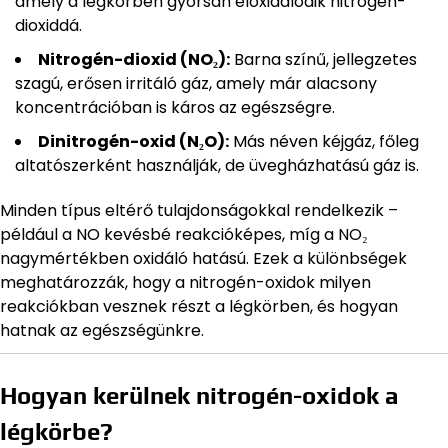
amely a légkörben gyorsan eloxidálódik nitrogén-
dioxiddá.
Nitrogén-dioxid (NO₂):
Barna színű, jellegzetes
szagú, erősen irritáló gáz, amely már alacsony
koncentrációban is káros az egészségre.
Dinitrogén-oxid (N₂O):
Más néven kéjgáz, főleg
altatószerként használják, de üvegházhatású gáz is.
Minden típus eltérő tulajdonságokkal rendelkezik –
például a NO kevésbé reakcióképes, míg a NO₂
nagymértékben oxidáló hatású. Ezek a különbségek
meghatározzák, hogy a nitrogén-oxidok milyen
reakciókban vesznek részt a légkörben, és hogyan
hatnak az egészségünkre.
Hogyan kerülnek nitrogén-oxidok a
légkörbe?