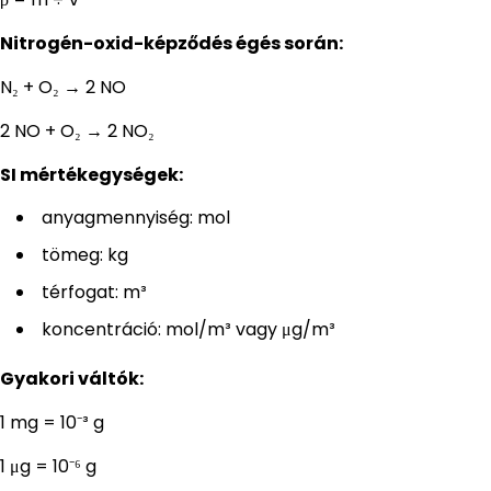
Nitrogén-oxid-képződés égés során:
N₂ + O₂ → 2 NO
2 NO + O₂ → 2 NO₂
SI mértékegységek:
anyagmennyiség: mol
tömeg: kg
térfogat: m³
koncentráció: mol/m³ vagy μg/m³
Gyakori váltók:
1 mg = 10⁻³ g
1 μg = 10⁻⁶ g