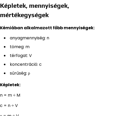
Képletek, mennyiségek,
mértékegységek
Kémiában alkalmazott főbb mennyiségek:
anyagmennyiség: n
tömeg: m
térfogat: V
koncentráció: c
sűrűség: ρ
Képletek:
n = m ÷ M
c = n ÷ V
ρ = m ÷ V