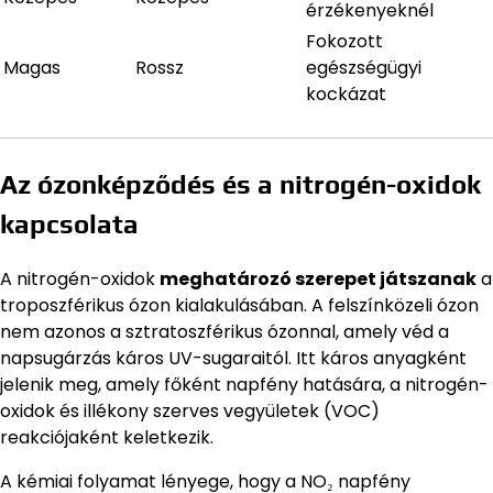
érzékenyeknél
Fokozott
Magas
Rossz
egészségügyi
kockázat
Az ózonképződés és a nitrogén-oxidok
kapcsolata
A nitrogén-oxidok
meghatározó szerepet játszanak
a
troposzférikus ózon kialakulásában. A felszínközeli ózon
nem azonos a sztratoszférikus ózonnal, amely véd a
napsugárzás káros UV-sugaraitól. Itt káros anyagként
jelenik meg, amely főként napfény hatására, a nitrogén-
oxidok és illékony szerves vegyületek (VOC)
reakciójaként keletkezik.
A kémiai folyamat lényege, hogy a NO₂ napfény