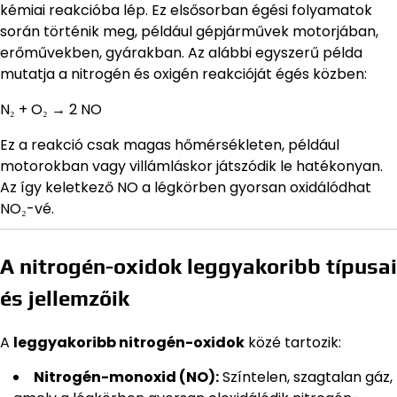
kémiai reakcióba lép. Ez elsősorban égési folyamatok
során történik meg, például gépjárművek motorjában,
erőművekben, gyárakban. Az alábbi egyszerű példa
mutatja a nitrogén és oxigén reakcióját égés közben:
N₂ + O₂ → 2 NO
Ez a reakció csak magas hőmérsékleten, például
motorokban vagy villámláskor játszódik le hatékonyan.
Az így keletkező NO a légkörben gyorsan oxidálódhat
NO₂-vé.
A nitrogén-oxidok leggyakoribb típusai
és jellemzőik
A
leggyakoribb nitrogén-oxidok
közé tartozik:
Nitrogén-monoxid (NO):
Színtelen, szagtalan gáz,