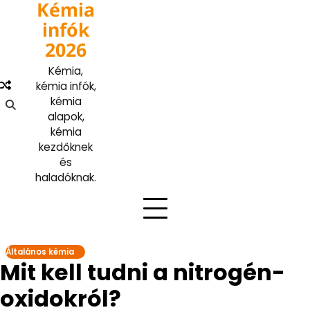
Kémia
Skip
to
infók
content
2026
Kémia,
kémia infók,
kémia
alapok,
kémia
kezdőknek
és
haladóknak.
Általános kémia
Mit kell tudni a nitrogén-
oxidokról?