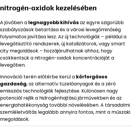
nitrogén-oxidok kezelésében
A jövőben a
legnagyobb kihívás
az egyre szigorúbb
szabályozások betartása és a városi levegőminőség
folyamatos javítása lesz. Az új technológiák – például a
levegőtisztító rendszerek, új katalizátorok, vagy smart
city megoldások – hozzájárulhatnak ahhoz, hogy
csökkentsük a nitrogén-oxidok koncentrációját a
levegőben.
Innováció terén előtérbe kerül a
körforgásos
gazdaság
, az alternatív tüzelőanyagok és a zéró
emissziós technológiák fejlesztése. Különösen nagy
potenciál rejlik a hidrogénhajtású járművekben és az
energiahatékonyság további növelésében. A társadalmi
szemléletváltás legalább annyira fontos, mint a műszaki
megoldások.