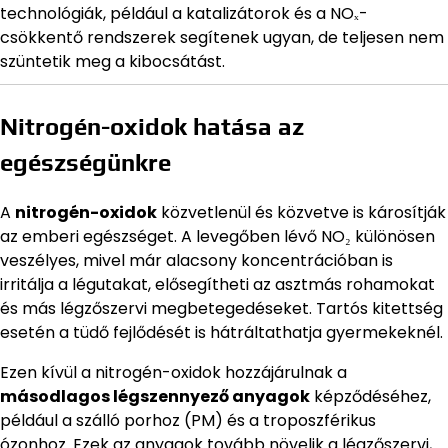
technológiák, például a katalizátorok és a NOₓ-
csökkentő rendszerek segítenek ugyan, de teljesen nem
szüntetik meg a kibocsátást.
Nitrogén-oxidok hatása az
egészségünkre
A
nitrogén-oxidok
közvetlenül és közvetve is károsítják
az emberi egészséget. A levegőben lévő NO₂ különösen
veszélyes, mivel már alacsony koncentrációban is
irritálja a légutakat, elősegítheti az asztmás rohamokat
és más légzőszervi megbetegedéseket. Tartós kitettség
esetén a tüdő fejlődését is hátráltathatja gyermekeknél.
Ezen kívül a nitrogén-oxidok hozzájárulnak a
másodlagos légszennyező anyagok
képződéséhez,
például a szálló porhoz (PM) és a troposzférikus
ózonhoz. Ezek az anyagok tovább növelik a légzőszervi,