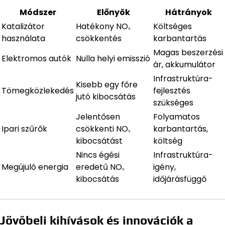
Módszer
Előnyök
Hátrányok
Katalizátor
Hatékony NOₓ
Költséges
használata
csökkentés
karbantartás
Magas beszerzési
Elektromos autók
Nulla helyi emisszió
ár, akkumulátor
Infrastruktúra-
Kisebb egy főre
Tömegközlekedés
fejlesztés
jutó kibocsátás
szükséges
Jelentősen
Folyamatos
Ipari szűrők
csökkenti NOₓ
karbantartás,
kibocsátást
költség
Nincs égési
Infrastruktúra-
Megújuló energia
eredetű NOₓ
igény,
kibocsátás
időjárásfüggő
Jövőbeli kihívások és innovációk a