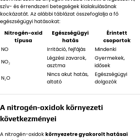
szív- és érrendszeri betegségek kialakulásának
kockázatát. Az alábbi táblázat összefoglalja a fő
egészségügyi hatásokat:
Nitrogén-oxid
Egészségügyi
Érintett
típusa
hatás
csoportok
NO
Irritáció, fejfájás
Mindenki
Légzési zavarok,
Gyermekek,
NO₂
asztma
idősek
Nincs akut hatás,
Egészségügyi
N₂O
altató
dolgozók
A nitrogén-oxidok környezeti
következményei
A nitrogén-oxidok
környezetre gyakorolt hatásai