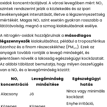
oxidok koncentrációjával. A városi levegőben mért NO₂
szintek rendszerint jelzik a közlekedés és az ipari
tevékenységek intenzitását, illetve a légszennyezettség
mértékét. Magas NOₓ szint esetén gyakran rosszabb a
látótávolság, megnő a szmog kialakulásának esélye.
A nitrogén-oxidok hozzájárulnak a
másodlagos
légszennyezők
kialakulásához, például a troposzférikus
ózonhoz és a finom részecskékhez (PM₂,₅). Ezek az
anyagok tovább rontják a levegő minőségét, és
jelentősen növelik a lakosság egészségügyi kockázatait.
Az alábbi táblázat bemutatja, hogy milyen összefüggés
van a NOₓ és a levegőminőség között:
NOₓ
Levegőminőség
Egészségügyi
koncentráció
minősítése
hatás
Nincs vagy minimális
Alacsony
Jó
kockázat
Enyhe irritáció,
Közepes
Közepes