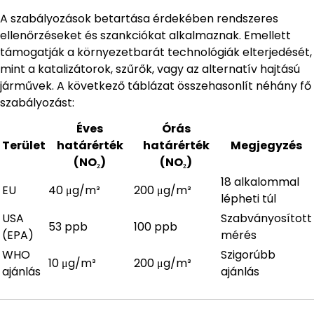
A szabályozások betartása érdekében rendszeres
ellenőrzéseket és szankciókat alkalmaznak. Emellett
támogatják a környezetbarát technológiák elterjedését,
mint a katalizátorok, szűrők, vagy az alternatív hajtású
járművek. A következő táblázat összehasonlít néhány fő
szabályozást:
Éves
Órás
Terület
határérték
határérték
Megjegyzés
(NO₂)
(NO₂)
18 alkalommal
EU
40 μg/m³
200 μg/m³
lépheti túl
USA
Szabványosított
53 ppb
100 ppb
(EPA)
mérés
WHO
Szigorúbb
10 μg/m³
200 μg/m³
ajánlás
ajánlás