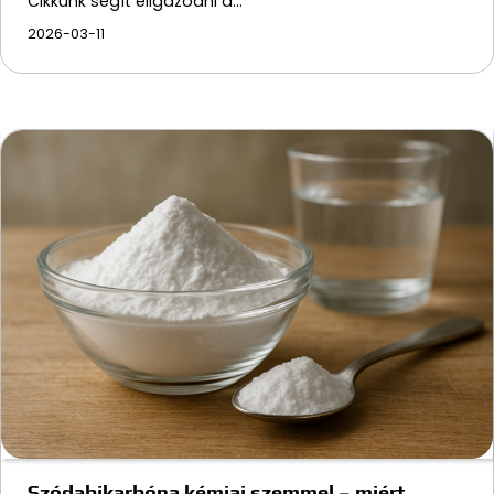
Cikkünk segít eligazodni a…
2026-03-11
Szódabikarbóna kémiai szemmel – miért