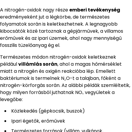
A nitrogén-oxidok nagy része
emberi tevékenység
eredményeként jut a légkörbe, de természetes
folyamatok során is keletkezhetnek. A legnagyobb
kibocsátók közé tartoznak a gépjárművek, a villamos
erőművek és az ipari üzemek, ahol nagy mennyiségű
fosszilis tüzelőanyag ég el.
Természetes módon nitrogén-oxidok keletkeznek
például
villámlás során
, ahol a magas hőmérséklet
miatt a nitrogén és oxigén reakcióba lép. Emellett
baktériumok is termelnek N₂O-t a talajban, főként a
nitrogén-körforgás során. Az alábbi példák szemléltetik,
hogy milyen forrásból juthatnak NOₓ vegyületek a
levegőbe:
Közlekedés (gépkocsik, buszok)
Ipari égetők, erőművek
Természetes források (villám, vulkánok,