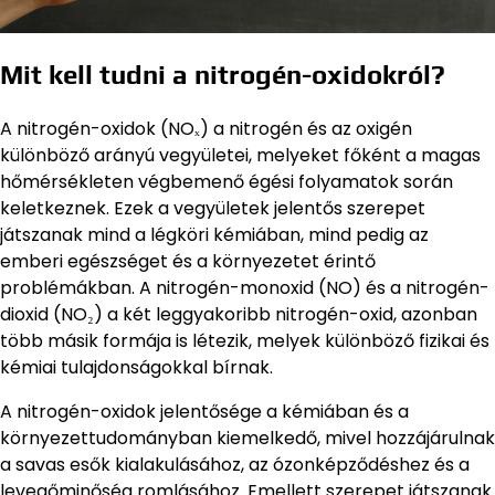
Mit kell tudni a nitrogén-oxidokról?
A nitrogén-oxidok (NOₓ) a nitrogén és az oxigén
különböző arányú vegyületei, melyeket főként a magas
hőmérsékleten végbemenő égési folyamatok során
keletkeznek. Ezek a vegyületek jelentős szerepet
játszanak mind a légköri kémiában, mind pedig az
emberi egészséget és a környezetet érintő
problémákban. A nitrogén-monoxid (NO) és a nitrogén-
dioxid (NO₂) a két leggyakoribb nitrogén-oxid, azonban
több másik formája is létezik, melyek különböző fizikai és
kémiai tulajdonságokkal bírnak.
A nitrogén-oxidok jelentősége a kémiában és a
környezettudományban kiemelkedő, mivel hozzájárulnak
a savas esők kialakulásához, az ózonképződéshez és a
levegőminőség romlásához. Emellett szerepet játszanak