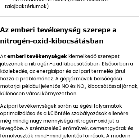
talajbaktériumok)
Az emberi tevékenység szerepe a
nitrogén-oxid-kibocsátásban
Az
emberi tevékenységek
kiemelkedő szerepet
játszanak a nitrogén-oxid kibocsátásban. Elsősorban a
közlekedés, az energiaipar és az ipari termelés járul
hozzá a problémához. A gépjárművek belsőégésű
motorjai például jelentős NO és NO₂ kibocsátással járnak,
különösen városi környezetben.
Az ipari tevékenységek során az égési folyamatok
optimalizálása és a különféle szabályozások ellenére
még mindig nagy mennyiségű nitrogén-oxid jut a
levegőbe. A széntüzelésű erőművek, cementgyárak és
fémolvasztók mind-mind jelentős források. A modern