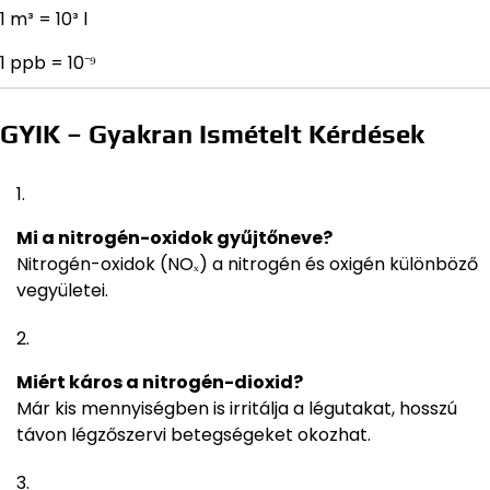
1 m³ = 10³ l
1 ppb = 10⁻⁹
GYIK – Gyakran Ismételt Kérdések
Mi a nitrogén-oxidok gyűjtőneve?
Nitrogén-oxidok (NOₓ) a nitrogén és oxigén különböző
vegyületei.
Miért káros a nitrogén-dioxid?
Már kis mennyiségben is irritálja a légutakat, hosszú
távon légzőszervi betegségeket okozhat.