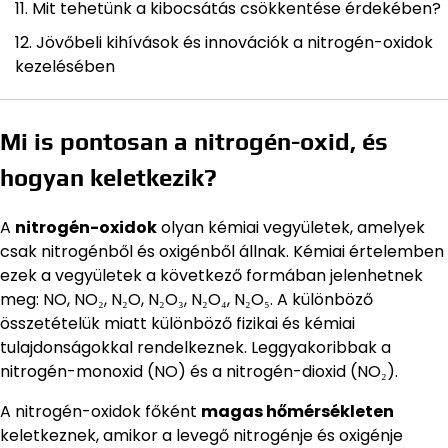
Mit tehetünk a kibocsátás csökkentése érdekében?
Jövőbeli kihívások és innovációk a nitrogén-oxidok
kezelésében
Mi is pontosan a nitrogén-oxid, és
hogyan keletkezik?
A
nitrogén-oxidok
olyan kémiai vegyületek, amelyek
csak nitrogénből és oxigénből állnak. Kémiai értelemben
ezek a vegyületek a következő formában jelenhetnek
meg: NO, NO₂, N₂O, N₂O₃, N₂O₄, N₂O₅. A különböző
összetételük miatt különböző fizikai és kémiai
tulajdonságokkal rendelkeznek. Leggyakoribbak a
nitrogén-monoxid (NO) és a nitrogén-dioxid (NO₂).
A nitrogén-oxidok főként
magas hőmérsékleten
keletkeznek, amikor a levegő nitrogénje és oxigénje