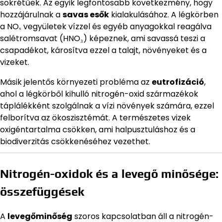
sokrétűek. Az egyik legfontosabb következmény, hogy
hozzájárulnak a
savas esők
kialakulásához. A légkörben
a NOₓ vegyületek vízzel és egyéb anyagokkal reagálva
salétromsavat (HNO₃) képeznek, ami savassá teszi a
csapadékot, károsítva ezzel a talajt, növényeket és a
vizeket.
Másik jelentős környezeti probléma az
eutrofizáció
,
ahol a légkörből kihulló nitrogén-oxid származékok
táplálékként szolgálnak a vízi növények számára, ezzel
felborítva az ökoszisztémát. A természetes vizek
oxigéntartalma csökken, ami halpusztuláshoz és a
biodiverzitás csökkenéséhez vezethet.
Nitrogén-oxidok és a levegő minősége:
összefüggések
A
levegőminőség
szoros kapcsolatban áll a nitrogén-