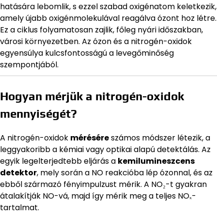
hatására lebomlik, s ezzel szabad oxigénatom keletkezik,
amely újabb oxigénmolekulával reagálva ózont hoz létre.
Ez a ciklus folyamatosan zajlik, főleg nyári időszakban,
városi környezetben. Az ózon és a nitrogén-oxidok
egyensúlya kulcsfontosságú a levegőminőség
szempontjából.
Hogyan mérjük a nitrogén-oxidok
mennyiségét?
A nitrogén-oxidok
mérésére
számos módszer létezik, a
leggyakoribb a kémiai vagy optikai alapú detektálás. Az
egyik legelterjedtebb eljárás a
kemilumineszcens
detektor
, mely során a NO reakcióba lép ózonnal, és az
ebből származó fényimpulzust mérik. A NO₂-t gyakran
átalakítják NO-vá, majd így mérik meg a teljes NOₓ-
tartalmat.