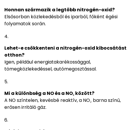
Honnan származik a legtöbb nitrogén-oxid?
Elsősorban közlekedésből és iparból, főként égési
folyamatok során.
Lehet-e csökkenteni a nitrogén-oxid kibocsátást
otthon?
Igen, például energiatakarékossággal,
tömegközlekedéssel, autómegosztással.
Mi a különbség a NO és a NO₂ között?
A NO színtelen, kevésbé reaktív, a NO₂ barna színű,
erősen irritáló gáz.