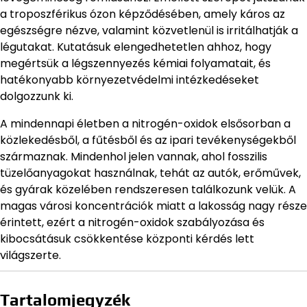
a troposzférikus ózon képződésében, amely káros az
egészségre nézve, valamint közvetlenül is irritálhatják a
légutakat. Kutatásuk elengedhetetlen ahhoz, hogy
megértsük a légszennyezés kémiai folyamatait, és
hatékonyabb környezetvédelmi intézkedéseket
dolgozzunk ki.
A mindennapi életben a nitrogén-oxidok elsősorban a
közlekedésből, a fűtésből és az ipari tevékenységekből
származnak. Mindenhol jelen vannak, ahol fosszilis
tüzelőanyagokat használnak, tehát az autók, erőművek,
és gyárak közelében rendszeresen találkozunk velük. A
magas városi koncentrációk miatt a lakosság nagy része
érintett, ezért a nitrogén-oxidok szabályozása és
kibocsátásuk csökkentése központi kérdés lett
világszerte.
Tartalomjegyzék