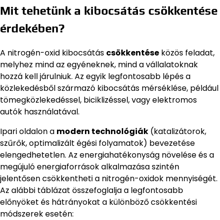
Mit tehetünk a kibocsátás csökkentése
érdekében?
A nitrogén-oxid kibocsátás
csökkentése
közös feladat,
melyhez mind az egyéneknek, mind a vállalatoknak
hozzá kell járulniuk. Az egyik legfontosabb lépés a
közlekedésből származó kibocsátás mérséklése, például
tömegközlekedéssel, biciklizéssel, vagy elektromos
autók használatával.
Ipari oldalon a
modern technológiák
(katalizátorok,
szűrők, optimalizált égési folyamatok) bevezetése
elengedhetetlen. Az energiahatékonyság növelése és a
megújuló energiaforrások alkalmazása szintén
jelentősen csökkentheti a nitrogén-oxidok mennyiségét.
Az alábbi táblázat összefoglalja a legfontosabb
előnyöket és hátrányokat a különböző csökkentési
módszerek esetén: