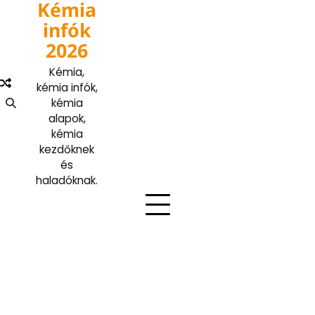
Kémia
Skip
to
infók
content
2026
Kémia,
kémia infók,
kémia
alapok,
kémia
kezdőknek
és
haladóknak.