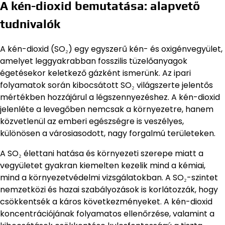
A kén-dioxid bemutatása: alapvető
tudnivalók
A kén-dioxid (SO₂) egy egyszerű kén- és oxigénvegyület,
amelyet leggyakrabban fosszilis tüzelőanyagok
égetésekor keletkező gázként ismerünk. Az ipari
folyamatok során kibocsátott SO₂ világszerte jelentős
mértékben hozzájárul a légszennyezéshez. A kén-dioxid
jelenléte a levegőben nemcsak a környezetre, hanem
közvetlenül az emberi egészségre is veszélyes,
különösen a városiasodott, nagy forgalmú területeken.
A SO₂ élettani hatása és környezeti szerepe miatt a
vegyületet gyakran kiemelten kezelik mind a kémiai,
mind a környezetvédelmi vizsgálatokban. A SO₂-szintet
nemzetközi és hazai szabályozások is korlátozzák, hogy
csökkentsék a káros következményeket. A kén-dioxid
koncentrációjának folyamatos ellenőrzése, valamint a