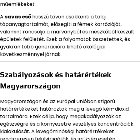
műemlékeket.
A
savas eső
hosszú távon csökkenti a talaj
tápanyagtartalmát, elősegíti a fémek korrózióját,
valamint roncsolja a márványból és mészkőből készült
épületek felületét. Ezek a folyamatok összetettek, és
gyakran több generációra kiható ökológiai
következménnyel járnak.
Szabályozások és határértékek
Magyarországon
Magyarországon és az Európai Unióban szigorú
határértékeket határoztak meg a levegő kén-dioxid
tartalmára. Ezek célja, hogy megakadályozzák az
egészségre és a környezetre veszélyes koncentrációk
kialakulását. A levegőminőségi határértékeket
rendszeresen felülvizsgálják, és szükség esetén