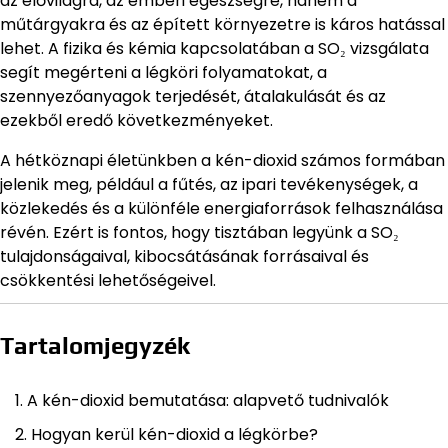
az élővilágra, az emberi egészségre, hanem a
műtárgyakra és az épített környezetre is káros hatással
lehet. A fizika és kémia kapcsolatában a SO₂ vizsgálata
segít megérteni a légköri folyamatokat, a
szennyezőanyagok terjedését, átalakulását és az
ezekből eredő következményeket.
A hétköznapi életünkben a kén-dioxid számos formában
jelenik meg, például a fűtés, az ipari tevékenységek, a
közlekedés és a különféle energiaforrások felhasználása
révén. Ezért is fontos, hogy tisztában legyünk a SO₂
tulajdonságaival, kibocsátásának forrásaival és
csökkentési lehetőségeivel.
Tartalomjegyzék
A kén-dioxid bemutatása: alapvető tudnivalók
Hogyan kerül kén-dioxid a légkörbe?