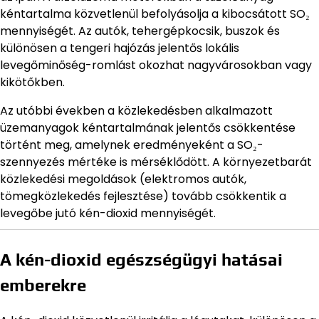
kéntartalma közvetlenül befolyásolja a kibocsátott SO₂
mennyiségét. Az autók, tehergépkocsik, buszok és
különösen a tengeri hajózás jelentős lokális
levegőminőség-romlást okozhat nagyvárosokban vagy
kikötőkben.
Az utóbbi években a közlekedésben alkalmazott
üzemanyagok kéntartalmának jelentős csökkentése
történt meg, amelynek eredményeként a SO₂-
szennyezés mértéke is mérséklődött. A környezetbarát
közlekedési megoldások (elektromos autók,
tömegközlekedés fejlesztése) tovább csökkentik a
levegőbe jutó kén-dioxid mennyiségét.
A kén-dioxid egészségügyi hatásai
emberekre