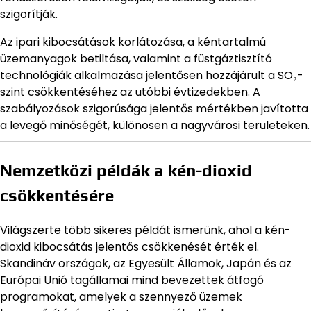
szigorítják.
Az ipari kibocsátások korlátozása, a kéntartalmú
üzemanyagok betiltása, valamint a füstgáztisztító
technológiák alkalmazása jelentősen hozzájárult a SO₂-
szint csökkentéséhez az utóbbi évtizedekben. A
szabályozások szigorúsága jelentős mértékben javította
a levegő minőségét, különösen a nagyvárosi területeken.
Nemzetközi példák a kén-dioxid
csökkentésére
Világszerte több sikeres példát ismerünk, ahol a kén-
dioxid kibocsátás jelentős csökkenését érték el.
Skandináv országok, az Egyesült Államok, Japán és az
Európai Unió tagállamai mind bevezettek átfogó
programokat, amelyek a szennyező üzemek