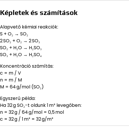
Képletek és számítások
Alapvető kémiai reakciók:
S + O₂ → SO₂
2 SO₂ + O₂ → 2 SO₃
SO₂ + H₂O → H₂SO₃
SO₃ + H₂O → H₂SO₄
Koncentráció számítás:
c = m / V
n = m / M
M = 64 g/mol (SO₂)
Egyszerű példa:
Ha 32 g SO₂-t oldunk 1 m³ levegőben:
n = 32 g / 64 g/mol = 0,5 mol
c = 32 g / 1 m³ = 32 g/m³