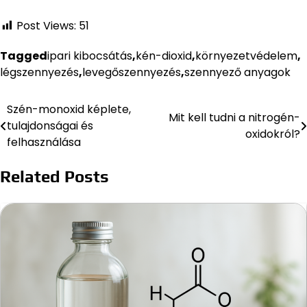
Post Views:
51
Tagged
ipari kibocsátás
,
kén-dioxid
,
környezetvédelem
,
légszennyezés
,
levegőszennyezés
,
szennyező anyagok
Szén-monoxid képlete,
Bejegyzés
Mit kell tudni a nitrogén-
tulajdonságai és
oxidokról?
navigáció
felhasználása
Related Posts