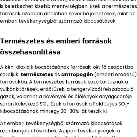
is keletkezhet kisebb mennyiségben. Ezek a természetes
források azonban általában kevésbé jelentősek, mint az
emberi tevékenységből származó kibocsátások.
Természetes és emberi források
összehasonlítása
A kén-dioxid kibocsátásának forrásait két fő csoportba
soroljuk:
természetes
és
antropogén
(emberi eredetű)
forrásokba. A természetes források közé tartoznak a
vulkánkitörések, erdőtüzek, a tengervízből felszabaduló
gázok, valamint a növények és élőlények anyagcseréje
során keletkező SO₂. Ezek a források a Föld teljes SO₂-
kibocsátásának mintegy 20–30%-át teszik ki.
Az emberi tevékenységből származó kibocsátások
azonban jelentősebbek. Az ipari tevékenységek, a