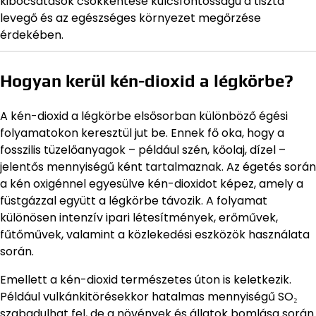
kibocsátások csökkentése kulcsfontosságú a tiszta
levegő és az egészséges környezet megőrzése
érdekében.
Hogyan kerül kén-dioxid a légkörbe?
A kén-dioxid a légkörbe elsősorban különböző égési
folyamatokon keresztül jut be. Ennek fő oka, hogy a
fosszilis tüzelőanyagok – például szén, kőolaj, dízel –
jelentős mennyiségű ként tartalmaznak. Az égetés során
a kén oxigénnel egyesülve kén-dioxidot képez, amely a
füstgázzal együtt a légkörbe távozik. A folyamat
különösen intenzív ipari létesítmények, erőművek,
fűtőművek, valamint a közlekedési eszközök használata
során.
Emellett a kén-dioxid természetes úton is keletkezik.
Például vulkánkitörésekkor hatalmas mennyiségű SO₂
szabadulhat fel, de a növények és állatok bomlása során