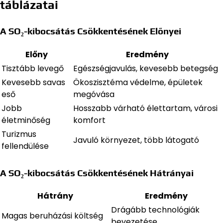
táblázatai
A SO₂-kibocsátás Csökkentésének Előnyei
Előny
Eredmény
Tisztább levegő
Egészségjavulás, kevesebb betegség
Kevesebb savas
Ökoszisztéma védelme, épületek
eső
megóvása
Jobb
Hosszabb várható élettartam, városi
életminőség
komfort
Turizmus
Javuló környezet, több látogató
fellendülése
A SO₂-kibocsátás Csökkentésének Hátrányai
Hátrány
Eredmény
Drágább technológiák
Magas beruházási költség
bevezetése