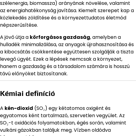
szélenergia, biomassza) arányának növelése, valamint
az energiahatékonyság javítása. Kiemelt szerepet kap a
közlekedés zöldítése és a környezettudatos életmód
népszerűsítése.
A jövő útja a
körforgásos gazdaság
, amelyben a
hulladék minimalizálása, az anyagok újrahasznosítása és
a kibocsátás csökkentése együttesen szolgálják a tiszta
levegő ügyét. Ezek a lépések nemcsak a környezet,
hanem a gazdaság és a társadalom számára is hosszú
távú előnyöket biztosítanak.
Kémiai definíció
A
kén-dioxid
(SO₂) egy kétatomos oxigént és
egyatomos ként tartalmazó, szervetlen vegyület. Az
SO₂-t oxidációs folyamatokban, égés során, valamint
vulkáni gázokban találjuk meg. Vízben oldódva