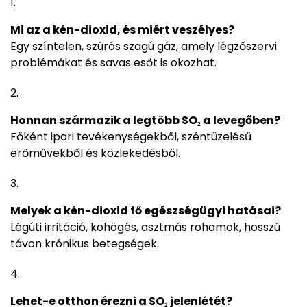
Mi az a kén-dioxid, és miért veszélyes?
Egy színtelen, szúrós szagú gáz, amely légzőszervi
problémákat és savas esőt is okozhat.
Honnan származik a legtöbb SO₂ a levegőben?
Főként ipari tevékenységekből, széntüzelésű
erőművekből és közlekedésből.
Melyek a kén-dioxid fő egészségügyi hatásai?
Légúti irritáció, köhögés, asztmás rohamok, hosszú
távon krónikus betegségek.
Lehet-e otthon érezni a SO₂ jelenlétét?