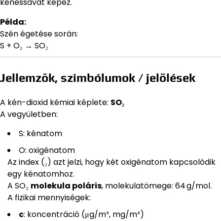
kénessavat képez.
Példa:
Szén égetése során:
S + O₂ → SO₂
Jellemzők, szimbólumok / jelölések
A kén-dioxid kémiai képlete:
SO₂
A vegyületben:
S: kénatom
O: oxigénatom
Az index (₂) azt jelzi, hogy két oxigénatom kapcsolódik
egy kénatomhoz.
A SO₂
molekula poláris
, molekulatömege: 64 g/mol.
A fizikai mennyiségek:
c
: koncentráció (μg/m³, mg/m³)