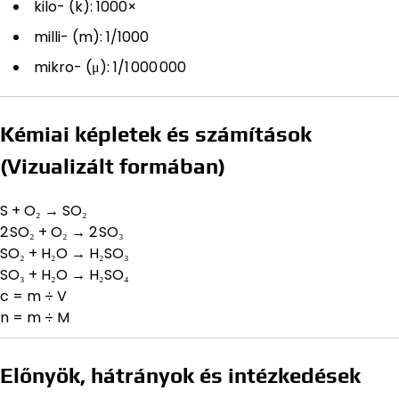
kilo- (k): 1000×
milli- (m): 1/1000
mikro- (μ): 1/1 000 000
Kémiai képletek és számítások
(Vizualizált formában)
S + O₂ → SO₂
2 SO₂ + O₂ → 2 SO₃
SO₂ + H₂O → H₂SO₃
SO₃ + H₂O → H₂SO₄
c = m ÷ V
n = m ÷ M
Előnyök, hátrányok és intézkedések