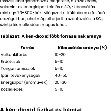
fosszilis energiahordozók elégetése, a közlekedés,
valamint az energiaipar felelős a SO₂-kibocsátás
mintegy 70–80%-áért világszerte. Különösen a fejlődő
országokban, ahol még elterjedt a széntüzelés, a SO₂
szintje kiemelkedően magas lehet.
Táblázat: A kén-dioxid főbb forrásainak aránya
Forrás
Kibocsátás aránya (%)
Vulkánkitörés
10–20
Erdőtüzek
5–10
Tengeri emissziók
5–10
Ipari tevékenységek
40–50
Energiaipar (erőművek)
20–30
Közlekedés
5–10
A kén-dioxid fizikai és kémiai