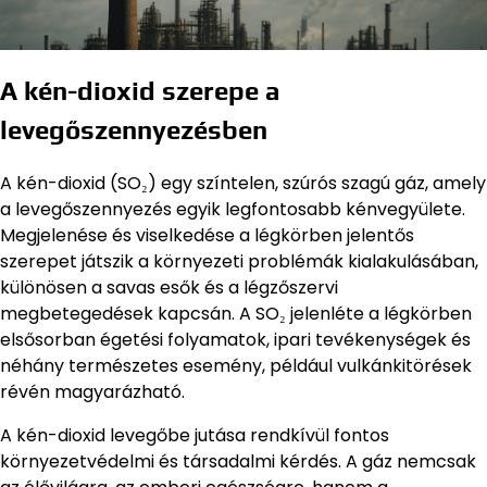
A kén-dioxid szerepe a
levegőszennyezésben
A kén-dioxid (SO₂) egy színtelen, szúrós szagú gáz, amely
a levegőszennyezés egyik legfontosabb kénvegyülete.
Megjelenése és viselkedése a légkörben jelentős
szerepet játszik a környezeti problémák kialakulásában,
különösen a savas esők és a légzőszervi
megbetegedések kapcsán. A SO₂ jelenléte a légkörben
elsősorban égetési folyamatok, ipari tevékenységek és
néhány természetes esemény, például vulkánkitörések
révén magyarázható.
A kén-dioxid levegőbe jutása rendkívül fontos
környezetvédelmi és társadalmi kérdés. A gáz nemcsak