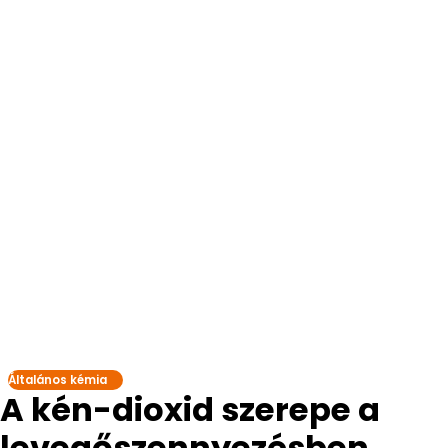
Általános kémia
A kén-dioxid szerepe a
levegőszennyezésben