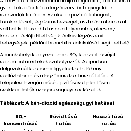
A kén-dioxid közvetlenül irritálja a légutakat, különösen a
gyerekek, idősek és a légzőszervi betegségekben
szenvedők körében. Az akut expozíció köhögést,
torokirritációt, légzési nehézséget, asztmás rohamokat
válthat ki. Hosszabb távon a folyamatos, alacsony
koncentrációjú kitettség krónikus légzőszervi
betegségek, például bronchitis kialakulását segítheti elő.
A munkahelyi környezetben a SO₂ koncentrációját
szigorú határértékek szabályozzák. Az iparban
dolgozóknál különösen figyelnek a hatékony
szellőztetésre és a légzőmaszkok használatára. A
települési levegőminőség javításával jelentősen
csökkenthetők az egészségügyi kockázatok.
Táblázat: A kén-dioxid egészségügyi hatásai
SO₂-
Rövid távú
Hosszú távú
koncentráció
hatás
hatás