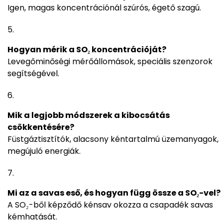
Igen, magas koncentrációnál szúrós, égető szagú.
Hogyan mérik a SO₂ koncentrációját?
Levegőminőségi mérőállomások, speciális szenzorok
segítségével.
Mik a legjobb módszerek a kibocsátás
csökkentésére?
Füstgáztisztítók, alacsony kéntartalmú üzemanyagok,
megújuló energiák.
Mi az a savas eső, és hogyan függ össze a SO₂-vel?
A SO₂-ből képződő kénsav okozza a csapadék savas
kémhatását.