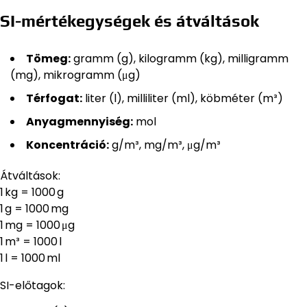
SI-mértékegységek és átváltások
Tömeg:
gramm (g), kilogramm (kg), milligramm
(mg), mikrogramm (μg)
Térfogat:
liter (l), milliliter (ml), köbméter (m³)
Anyagmennyiség:
mol
Koncentráció:
g/m³, mg/m³, μg/m³
Átváltások:
1 kg = 1000 g
1 g = 1000 mg
1 mg = 1000 μg
1 m³ = 1000 l
1 l = 1000 ml
SI-előtagok: