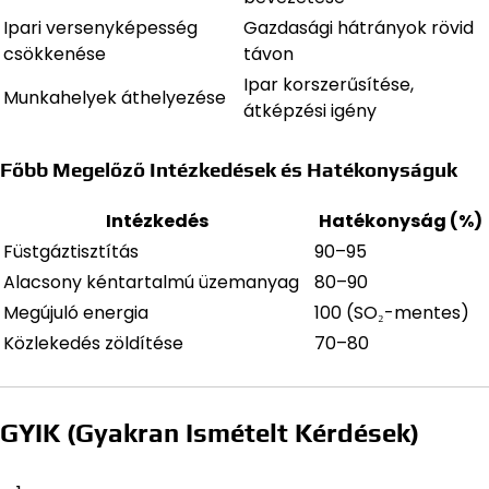
Ipari versenyképesség
Gazdasági hátrányok rövid
csökkenése
távon
Ipar korszerűsítése,
Munkahelyek áthelyezése
átképzési igény
Főbb Megelőző Intézkedések és Hatékonyságuk
Intézkedés
Hatékonyság (%)
Füstgáztisztítás
90–95
Alacsony kéntartalmú üzemanyag
80–90
Megújuló energia
100 (SO₂-mentes)
Közlekedés zöldítése
70–80
GYIK (Gyakran Ismételt Kérdések)