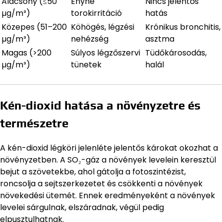
Alacsony (≤50
Enyhe
Nincs jelentős
µg/m³)
torokirritáció
hatás
Közepes (51–200
Köhögés, légzési
Krónikus bronchitis,
µg/m³)
nehézség
asztma
Magas (>200
Súlyos légzőszervi
Tüdőkárosodás,
µg/m³)
tünetek
halál
Kén-dioxid hatása a növényzetre és
természetre
A kén-dioxid légköri jelenléte jelentős károkat okozhat a
növényzetben. A SO₂-gáz a növények levelein keresztül
bejut a szövetekbe, ahol gátolja a fotoszintézist,
roncsolja a sejtszerkezetet és csökkenti a növények
növekedési ütemét. Ennek eredményeként a növények
levelei sárgulnak, elszáradnak, végül pedig
elpusztulhatnak.