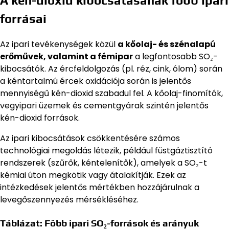
A kén-dioxid kibocsátásának főbb ipari
forrásai
Az ipari tevékenységek közül
a kőolaj- és szénalapú
erőművek, valamint a fémipar
a legfontosabb SO₂-
kibocsátók. Az ércfeldolgozás (pl. réz, cink, ólom) során
a kéntartalmú ércek oxidációja során is jelentős
mennyiségű kén-dioxid szabadul fel. A kőolaj-finomítók,
vegyipari üzemek és cementgyárak szintén jelentős
kén-dioxid források.
Az ipari kibocsátások csökkentésére számos
technológiai megoldás létezik, például füstgáztisztító
rendszerek (szűrők, kéntelenítők), amelyek a SO₂-t
kémiai úton megkötik vagy átalakítják. Ezek az
intézkedések jelentős mértékben hozzájárulnak a
levegőszennyezés mérsékléséhez.
Táblázat: Főbb ipari SO₂-források és arányuk