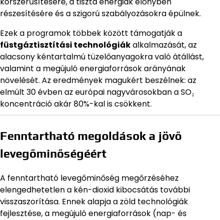
korszerűsítésére, a tiszta energiák előnyben
részesítésére és a szigorú szabályozásokra épülnek.
Ezek a programok többek között támogatják a
füstgáztisztítási technológiák
alkalmazását, az
alacsony kéntartalmú tüzelőanyagokra való átállást,
valamint a megújuló energiaforrások arányának
növelését. Az eredmények magukért beszélnek: az
elmúlt 30 évben az európai nagyvárosokban a SO₂
koncentráció akár 80%-kal is csökkent.
Fenntartható megoldások a jövő
levegőminőségéért
A fenntartható levegőminőség megőrzéséhez
elengedhetetlen a kén-dioxid kibocsátás további
visszaszorítása. Ennek alapja a zöld technológiák
fejlesztése, a megújuló energiaforrások (nap- és