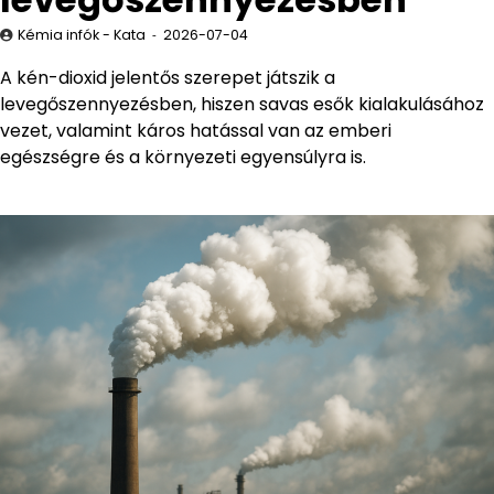
Kémia infók - Kata
2026-07-04
A kén-dioxid jelentős szerepet játszik a
levegőszennyezésben, hiszen savas esők kialakulásához
vezet, valamint káros hatással van az emberi
egészségre és a környezeti egyensúlyra is.