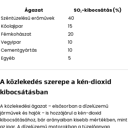
Ágazat
SO₂-kibocsátás (%)
Széntüzelésű erőművek
40
Kőolajipar
15
Fémkohászat
20
Vegyipar
10
Cementgyártás
10
Egyéb
5
A közlekedés szerepe a kén-dioxid
kibocsátásban
A közlekedési ágazat – elsősorban a dízelüzemű
járművek és hajók – is hozzájárul a kén-dioxid
kibocsátásához, bár arányaiban kisebb mértékben, mint
az ipar. A dízelüzemű motorokban a tüzelőanyag