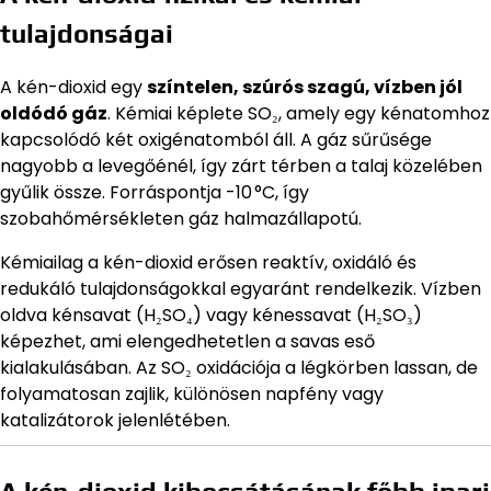
tulajdonságai
A kén-dioxid egy
színtelen, szúrós szagú, vízben jól
oldódó gáz
. Kémiai képlete SO₂, amely egy kénatomhoz
kapcsolódó két oxigénatomból áll. A gáz sűrűsége
nagyobb a levegőénél, így zárt térben a talaj közelében
gyűlik össze. Forráspontja -10 °C, így
szobahőmérsékleten gáz halmazállapotú.
Kémiailag a kén-dioxid erősen reaktív, oxidáló és
redukáló tulajdonságokkal egyaránt rendelkezik. Vízben
oldva kénsavat (H₂SO₄) vagy kénessavat (H₂SO₃)
képezhet, ami elengedhetetlen a savas eső
kialakulásában. Az SO₂ oxidációja a légkörben lassan, de
folyamatosan zajlik, különösen napfény vagy
katalizátorok jelenlétében.