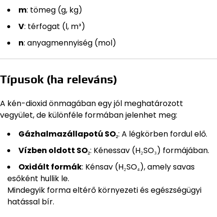
m
: tömeg (g, kg)
V
: térfogat (l, m³)
n
: anyagmennyiség (mol)
Típusok (ha releváns)
A kén-dioxid önmagában egy jól meghatározott
vegyület, de különféle formában jelenhet meg:
Gázhalmazállapotú SO₂
: A légkörben fordul elő.
Vízben oldott SO₂
: Kénessav (H₂SO₃) formájában.
Oxidált formák
: Kénsav (H₂SO₄), amely savas
esőként hullik le.
Mindegyik forma eltérő környezeti és egészségügyi
hatással bír.