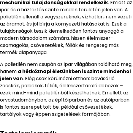
mechanikai tulajdonságokkal rendelkezik
. Emiatt az
ipar és a háztartás szinte minden területén jelen van. A
polietilén ellenáll a vegyszereknek, vízhatlan, nem vezeti
az áramot, és jól bírja a környezeti hatásokat is. Ezek a
tulajdonságok teszik kiemelkedően fontos anyaggá a
modern társadalom számára, hiszen élelmiszer-
csomagolás, csővezetékek, fóliák és rengeteg más
termék alapanyaga.
A polietilén nem csupán az ipar világában található meg,
hanem
a hétköznapi életünkben is szinte mindenhol
jelen van
. Elég csak körülnézni otthon: bevásárló
zacskók, palackok, fóliák, élelmiszertároló dobozok –
ezek mind-mind polietilénből készülhetnek. Emellett az
orvostudományban, az építőiparban és az autóiparban
is fontos szerepet tölt be, például csővezetékek,
tartályok vagy éppen szigetelések formájában.