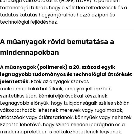
sűrűségű változatokat is (HDPE, LLDPE). A polietilén
története jól tükrözi, hogy a véletlen felfedezések és a
tudatos kutatás hogyan járulhat hozzá az ipari és
technológiai fejlődéshez.
A műanyagok rövid bemutatása a
mindennapokban
A műanyagok (polimerek) a 20. század egyik
legnagyobb tudományos és technológiai áttörését
jelentették.
Ezek az anyagok szerves
makromolekulákból állnak, amelyek jellemzően
szintetikus úton, kémiai eljárásokkal készülnek.
Legnagyobb előnyük, hogy tulajdonságaik széles skálán
változtathatók: lehetnek merevek vagy rugalmasak,
átlátszóak vagy átlátszatlanok, könnyűek vagy nehezek.
Ez tette lehetővé, hogy szinte minden iparágban és a
mindennapi életben is nélkülözhetetlenek legyenek.