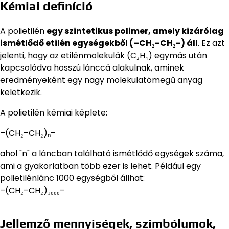
Kémiai definíció
A polietilén
egy szintetikus polimer, amely kizárólag
ismétlődő etilén egységekből (–CH₂–CH₂–) áll
. Ez azt
jelenti, hogy az etilénmolekulák (C₂H₄) egymás után
kapcsolódva hosszú lánccá alakulnak, aminek
eredményeként egy nagy molekulatömegű anyag
keletkezik.
A polietilén kémiai képlete:
–(CH₂–CH₂)ₙ–
ahol "n" a láncban található ismétlődő egységek száma,
ami a gyakorlatban több ezer is lehet. Például egy
polietilénlánc 1000 egységből állhat:
–(CH₂–CH₂)₁₀₀₀–
Jellemző mennyiségek, szimbólumok,