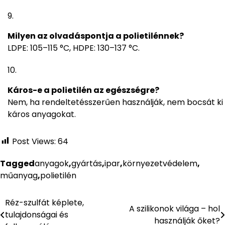
Milyen az olvadáspontja a polietilénnek?
LDPE: 105–115 °C, HDPE: 130–137 °C.
Káros-e a polietilén az egészségre?
Nem, ha rendeltetésszerűen használják, nem bocsát ki
káros anyagokat.
Post Views:
64
Tagged
anyagok
,
gyártás
,
ipar
,
környezetvédelem
,
műanyag
,
polietilén
Réz-szulfát képlete,
Bejegyzés
A szilikonok világa – hol
tulajdonságai és
használják őket?
navigáció