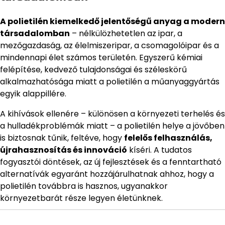
A polietilén kiemelkedő jelentőségű anyag a modern
társadalomban
– nélkülözhetetlen az ipar, a
mezőgazdaság, az élelmiszeripar, a csomagolóipar és a
mindennapi élet számos területén. Egyszerű kémiai
felépítése, kedvező tulajdonságai és széleskörű
alkalmazhatósága miatt a polietilén a műanyaggyártás
egyik alappillére.
A kihívások ellenére – különösen a környezeti terhelés és
a hulladékproblémák miatt – a polietilén helye a jövőben
is biztosnak tűnik, feltéve, hogy
felelős felhasználás,
újrahasznosítás és innováció
kíséri. A tudatos
fogyasztói döntések, az új fejlesztések és a fenntartható
alternatívák egyaránt hozzájárulhatnak ahhoz, hogy a
polietilén továbbra is hasznos, ugyanakkor
környezetbarát része legyen életünknek.