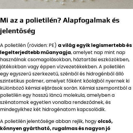
Mi az a polietilén? Alapfogalmak és
jelentőség
A polietilén (röviden: PE)
a világ egyik legismertebb és
legelterjedtebb műanyagja
, amelyet nap mint nap
használnak csomagolásokban, háztartási eszközökben,
játékokban vagy éppen vízvezetékekben. A polietilén
egy egyszerű szerkezetű, szénből és hidrogénből álló
szintetikus polimer, amelyet főként kőolajból nyernek ki
különböző kémiai eljárások során. Kémiai szempontból a
polietilén egy hosszú láncú molekula, amelyben a
szénatomok egyetlen vonalba rendeződnek, és
mindegyikhez két hidrogénatom kapcsolódik.
A polietilén jelentősége abban rejlik, hogy
olcsó,
könnyen gyártható, rugalmas és nagyon jó