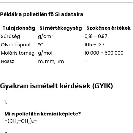
Példák a polietilén fő SI adataira
Tulajdonság
SI mértékegység
Szokásos értékek
Sűrűség
g/cm³
0,91 – 0,97
Olvadáspont
°C
105 – 137
Moláris tömeg
g/mol
10 000 – 500 000
Hossz
m, mm, μm
–
Gyakran ismételt kérdések (GYIK)
Mi a polietilén kémiai képlete?
–(CH₂–CH₂)ₙ–