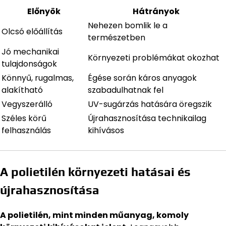
Előnyök
Hátrányok
Nehezen bomlik le a
Olcsó előállítás
természetben
Jó mechanikai
Környezeti problémákat okozhat
tulajdonságok
Könnyű, rugalmas,
Égése során káros anyagok
alakítható
szabadulhatnak fel
Vegyszerálló
UV-sugárzás hatására öregszik
Széles körű
Újrahasznosítása technikailag
felhasználás
kihívásos
A polietilén környezeti hatásai és
újrahasznosítása
A polietilén, mint minden műanyag, komoly