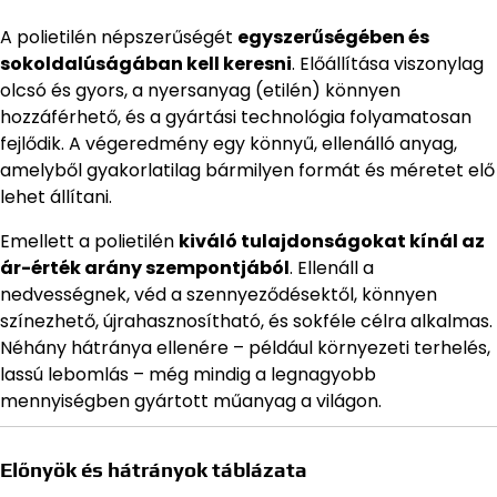
A polietilén népszerűségét
egyszerűségében és
sokoldalúságában kell keresni
. Előállítása viszonylag
olcsó és gyors, a nyersanyag (etilén) könnyen
hozzáférhető, és a gyártási technológia folyamatosan
fejlődik. A végeredmény egy könnyű, ellenálló anyag,
amelyből gyakorlatilag bármilyen formát és méretet elő
lehet állítani.
Emellett a polietilén
kiváló tulajdonságokat kínál az
ár-érték arány szempontjából
. Ellenáll a
nedvességnek, véd a szennyeződésektől, könnyen
színezhető, újrahasznosítható, és sokféle célra alkalmas.
Néhány hátránya ellenére – például környezeti terhelés,
lassú lebomlás – még mindig a legnagyobb
mennyiségben gyártott műanyag a világon.
Előnyök és hátrányok táblázata