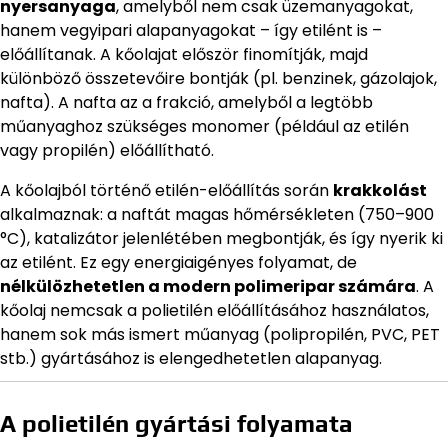
nyersanyaga
, amelyből nem csak üzemanyagokat,
hanem vegyipari alapanyagokat – így etilént is –
előállítanak. A kőolajat először finomítják, majd
különböző összetevőire bontják (pl. benzinek, gázolajok,
nafta). A nafta az a frakció, amelyből a legtöbb
műanyaghoz szükséges monomer (például az etilén
vagy propilén) előállítható.
A kőolajból történő etilén-előállítás során
krakkolást
alkalmaznak: a naftát magas hőmérsékleten (750–900
°C), katalizátor jelenlétében megbontják, és így nyerik ki
az etilént. Ez egy energiaigényes folyamat, de
nélkülözhetetlen a modern polimeripar számára
. A
kőolaj nemcsak a polietilén előállításához használatos,
hanem sok más ismert műanyag (polipropilén, PVC, PET
stb.) gyártásához is elengedhetetlen alapanyag.
A polietilén gyártási folyamata