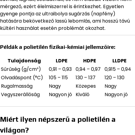
mérgező, ezért élelmiszerrel is érintkezhet. Egyetlen
gyenge pontja az ultraibolya sugárzás (napfény)
hatására bekövetkező lassú lebomlás, ami hosszú távú
kültéri használat esetén problémát okozhat.
Példák a polietilén fizikai-kémiai jellemzőire:
Tulajdonság
LDPE
HDPE
LLDPE
Sűrűség (g/cm³)
0,91 – 0,93
0,94 – 0,97
0,915 – 0,94
Olvadáspont (°C)
105 – 115
130 – 137
120 – 130
Rugalmasság
Nagy
Közepes
Nagy
Vegyszerállóság
Nagyon jó
Kiváló
Nagyon jó
Miért ilyen népszerű a polietilén a
világon?