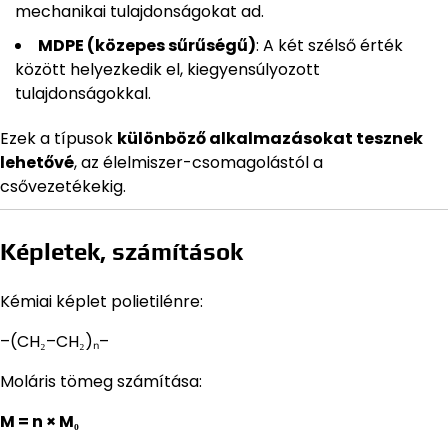
mechanikai tulajdonságokat ad.
MDPE (közepes sűrűségű)
: A két szélső érték
között helyezkedik el, kiegyensúlyozott
tulajdonságokkal.
Ezek a típusok
különböző alkalmazásokat tesznek
lehetővé
, az élelmiszer-csomagolástól a
csővezetékekig.
Képletek, számítások
Kémiai képlet polietilénre:
–(CH₂–CH₂)ₙ–
Moláris tömeg számítása:
M = n × M₀