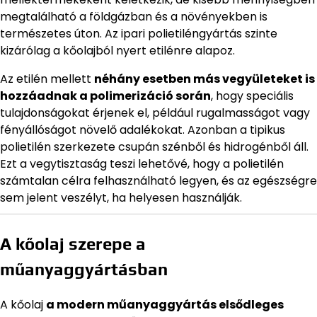
megtalálható a földgázban és a növényekben is
természetes úton. Az ipari polietiléngyártás szinte
kizárólag a kőolajból nyert etilénre alapoz.
Az etilén mellett
néhány esetben más vegyületeket is
hozzáadnak a polimerizáció során
, hogy speciális
tulajdonságokat érjenek el, például rugalmasságot vagy
fényállóságot növelő adalékokat. Azonban a tipikus
polietilén szerkezete csupán szénből és hidrogénből áll.
Ezt a vegytisztaság teszi lehetővé, hogy a polietilén
számtalan célra felhasználható legyen, és az egészségre
sem jelent veszélyt, ha helyesen használják.
A kőolaj szerepe a
műanyaggyártásban
A kőolaj
a modern műanyaggyártás elsődleges