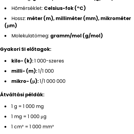
Hőmérséklet:
Celsius-fok (°C)
Hossz:
méter (m), milliméter (mm), mikrométer
(μm)
Molekulatömeg:
gramm/mol (g/mol)
Gyakori SI előtagok:
kilo- (k):
1 000-szeres
milli- (m):
1/1 000
mikro- (μ):
1/1 000 000
Átváltási példák:
1 g = 1 000 mg
1 mg = 1 000 μg
1 cm³ = 1 000 mm³