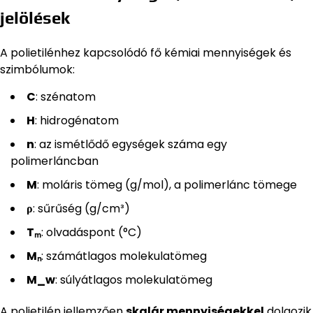
jelölések
A polietilénhez kapcsolódó fő kémiai mennyiségek és
szimbólumok:
C
: szénatom
H
: hidrogénatom
n
: az ismétlődő egységek száma egy
polimerláncban
M
: moláris tömeg (g/mol), a polimerlánc tömege
ρ
: sűrűség (g/cm³)
Tₘ
: olvadáspont (°C)
Mₙ
: számátlagos molekulatömeg
M_w
: súlyátlagos molekulatömeg
A polietilén jellemzően
skalár mennyiségekkel
dolgozik