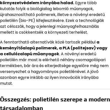
környezetvédelem irányába halad.
Egyre több
kutatás folyik a biológiailag lebomló műanyagok,
újrahasznosítható polimerek, illetve a növényi eredetű
polietilén (bio-PE) kifejlesztésére. Ezek a technológiák
azt célozzák, hogy a jelenlegi műanyagfelhasználás
mellett is csökkentsék a környezeti terhelést.
A fenntartható alternatívák közé tartozik például
a
keményítőalapú polimerek, a PLA (politejsav) vagy
a cellulózalapú műanyagok
. A növényi eredetű
polietilén már most is elérhető néhány csomagolóipari
termékben, bár ára és elterjedtsége egyelőre még nem
versenyezhet a hagyományos polietilénével. A jövő
azonban egyre inkább az ilyen innovációk irányába
mutat.
Összegzés: polietilén szerepe a modern
társadalomban