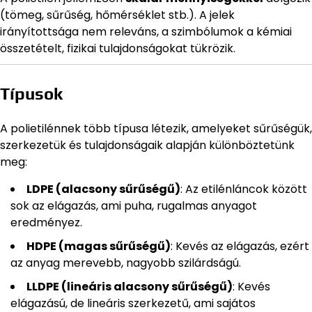
(tömeg, sűrűség, hőmérséklet stb.). A jelek
irányítottsága nem releváns, a szimbólumok a kémiai
összetételt, fizikai tulajdonságokat tükrözik.
Típusok
A polietilénnek több típusa létezik, amelyeket sűrűségük,
szerkezetük és tulajdonságaik alapján különböztetünk
meg:
LDPE (alacsony sűrűségű)
: Az etilénláncok között
sok az elágazás, ami puha, rugalmas anyagot
eredményez.
HDPE (magas sűrűségű)
: Kevés az elágazás, ezért
az anyag merevebb, nagyobb szilárdságú.
LLDPE (lineáris alacsony sűrűségű)
: Kevés
elágazású, de lineáris szerkezetű, ami sajátos