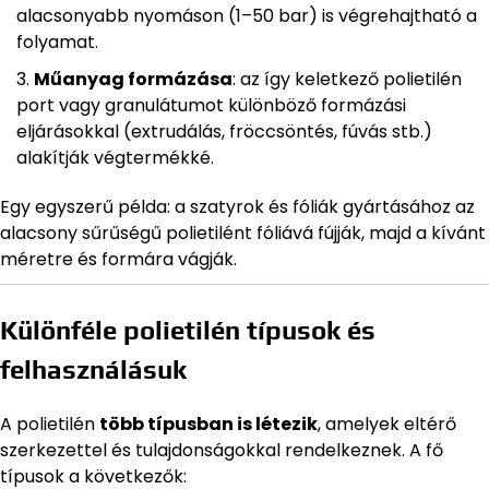
alacsonyabb nyomáson (1–50 bar) is végrehajtható a
folyamat.
Műanyag formázása
: az így keletkező polietilén
port vagy granulátumot különböző formázási
eljárásokkal (extrudálás, fröccsöntés, fúvás stb.)
alakítják végtermékké.
Egy egyszerű példa: a szatyrok és fóliák gyártásához az
alacsony sűrűségű polietilént fóliává fújják, majd a kívánt
méretre és formára vágják.
Különféle polietilén típusok és
felhasználásuk
A polietilén
több típusban is létezik
, amelyek eltérő
szerkezettel és tulajdonságokkal rendelkeznek. A fő
típusok a következők: