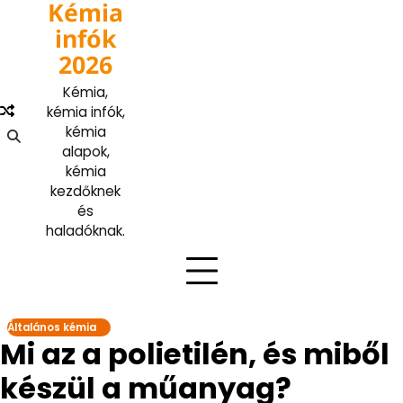
Kémia
Skip
to
infók
content
2026
Kémia,
kémia infók,
kémia
alapok,
kémia
kezdőknek
és
haladóknak.
Általános kémia
Mi az a polietilén, és miből
készül a műanyag?