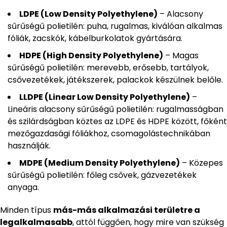
LDPE (Low Density Polyethylene)
– Alacsony
sűrűségű polietilén: puha, rugalmas, kiválóan alkalmas
fóliák, zacskók, kábelburkolatok gyártására.
HDPE (High Density Polyethylene)
– Magas
sűrűségű polietilén: merevebb, erősebb, tartályok,
csővezetékek, játékszerek, palackok készülnek belőle.
LLDPE (Linear Low Density Polyethylene)
–
Lineáris alacsony sűrűségű polietilén: rugalmasságban
és szilárdságban köztes az LDPE és HDPE között, főként
mezőgazdasági fóliákhoz, csomagolástechnikában
használják.
MDPE (Medium Density Polyethylene)
– Közepes
sűrűségű polietilén: főleg csővek, gázvezetékek
anyaga.
Minden típus
más-más alkalmazási területre a
legalkalmasabb
, attól függően, hogy mire van szükség