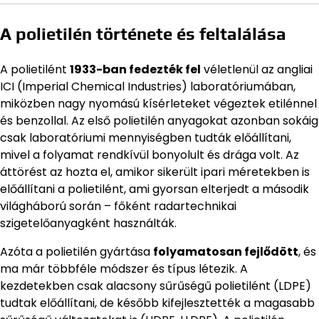
A polietilén története és feltalálása
A polietilént
1933-ban fedezték fel
véletlenül az angliai
ICI (Imperial Chemical Industries) laboratóriumában,
miközben nagy nyomású kísérleteket végeztek etilénnel
és benzollal. Az első polietilén anyagokat azonban sokáig
csak laboratóriumi mennyiségben tudták előállítani,
mivel a folyamat rendkívül bonyolult és drága volt. Az
áttörést az hozta el, amikor sikerült ipari méretekben is
előállítani a polietilént, ami gyorsan elterjedt a második
világháború során – főként radartechnikai
szigetelőanyagként használták.
Azóta a polietilén gyártása
folyamatosan fejlődött
, és
ma már többféle módszer és típus létezik. A
kezdetekben csak alacsony sűrűségű polietilént (LDPE)
tudtak előállítani, de később kifejlesztették a magasabb