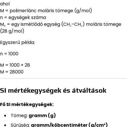
ahol
M = polimerlánc moláris tömege (g/mol)
n = egységek száma
M₀ = egy ismétlődő egység (CH₂–CH₂) moláris tömege
(28 g/mol)
Egyszerű példa:
n = 1000
M = 1000 × 28
M = 28000
SI mértékegységek és átváltások
Fő SI mértékegységek:
Tömeg:
gramm (g)
Sűrűség:
gramm/köbcentiméter (g/cm³)