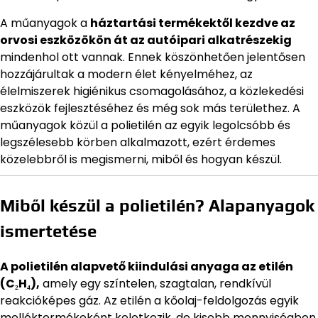
A műanyagok a
háztartási termékektől kezdve az
orvosi eszközökön át az autóipari alkatrészekig
mindenhol ott vannak. Ennek köszönhetően jelentősen
hozzájárultak a modern élet kényelméhez, az
élelmiszerek higiénikus csomagolásához, a közlekedési
eszközök fejlesztéséhez és még sok más területhez. A
műanyagok közül a polietilén az egyik legolcsóbb és
legszélesebb körben alkalmazott, ezért érdemes
közelebbről is megismerni, miből és hogyan készül.
Miből készül a polietilén? Alapanyagok
ismertetése
A polietilén alapvető kiindulási anyaga az etilén
(C₂H₄),
amely egy színtelen, szagtalan, rendkívül
reakcióképes gáz. Az etilén a kőolaj-feldolgozás egyik
melléktermékeként keletkezik, de kisebb mennyiségben