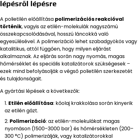
lépésről lépésre
A polietilén előállítása
polimerizációs reakcióval
történik
, vagyis az etilén-molekulák nagyszámú
összekapcsolódásával, hosszú láncokká való
egyesülésével. A polimerizáció lehet szabadgyökös vagy
katalitikus, attól függően, hogy milyen eljárást
alkalmaznak. Az eljárás során nagy nyomás, magas
hőmérséklet és speciális katalizátorok szükségesek –
ezek mind befolyásolják a végső polietilén szerkezetét
és tulajdonságait.
A gyártási lépések a következők:
Etilén előállítása
: kőolaj krakkolása során kinyerik
az etilén gázt.
Polimerizáció
: az etilén-molekulákat magas
nyomáson (1500–3000 bar) és hőmérsékleten (200–
300 °C) polimerizálják, vagy katalizátorokkal