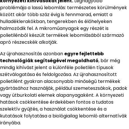
környezeti kihívásokat jelent.
Legnagyobb
problémája a lassú lebomlás: természetes körülmények
között akár több száz évig is fennmarad, emiatt a
hulladéklerakókban, tengerekben és élőhelyeken
halmozódik fel. A mikroműanyagok egy részét is
polietilénből készült termékek lebomlásából származó
apró részecskék alkotják.
Az újrahasznosítás azonban
egyre fejlettebb
technológiák segítségével megoldható
, bár még
mindig kihívást jelent a különféle polietilén típusok
szétválogatása és feldolgozása. Az újrahasznosított
polietilént gyakran alacsonyabb minőségű termékek
gyártásához használják, például szemeteszsákok, padok
vagy útburkolati elemek alapanyagaként. A környezeti
hatások csökkentése érdekében fontos a tudatos
szelektív gyűjtés, a használat csökkentése és a
kutatások folytatása a biológiailag lebomló alternatívák
irányába.