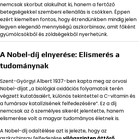
nemcsak skorbut alakulhat ki, hanem a fertőző
betegségekkel szembeni ellenállás is csökken. Éppen
ezért kiemelten fontos, hogy étrendünkben mindig jelen
legyen elegendő mennyiségű aszkorbinsav, amit főként
gyümölcsökből és zöldségekből nyerhetünk.
A Nobel-díj elnyerése: Elismerés a
tudománynak
Szent-Györgyi Albert 1937-ben kapta meg az orvosi
Nobel-díjat „a biológiai oxidációs folyamatok terén
végzett kutatásaiért, különös tekintettel a C-vitamin és
a fumársav katalízisének felfedezésére”. Ez a díj
nemcsak az ő személyes sikerét jelentette, hanem
elismerése volt a magyar tudományos életnek is.
A Nobel-díj odaítélése azt is jelezte, hogy az
aszkorbinsav felfedezése
világszinten áttörő