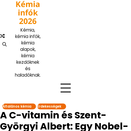
Kémia
Skip
to
infók
content
2026
Kémia,
kémia infók,
kémia
alapok,
kémia
kezdőknek
és
haladóknak.
Általános kémia
Érdekességek
A C-vitamin és Szent-
Györgyi Albert: Egy Nobel-