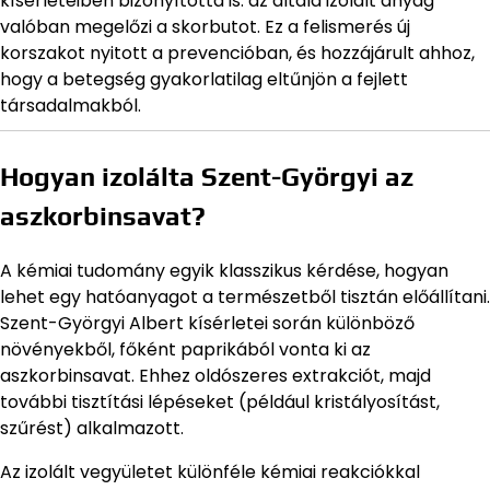
kísérleteiben bizonyította is: az általa izolált anyag
valóban megelőzi a skorbutot. Ez a felismerés új
korszakot nyitott a prevencióban, és hozzájárult ahhoz,
hogy a betegség gyakorlatilag eltűnjön a fejlett
társadalmakból.
Hogyan izolálta Szent-Györgyi az
aszkorbinsavat?
A kémiai tudomány egyik klasszikus kérdése, hogyan
lehet egy hatóanyagot a természetből tisztán előállítani.
Szent-Györgyi Albert kísérletei során különböző
növényekből, főként paprikából vonta ki az
aszkorbinsavat. Ehhez oldószeres extrakciót, majd
további tisztítási lépéseket (például kristályosítást,
szűrést) alkalmazott.
Az izolált vegyületet különféle kémiai reakciókkal