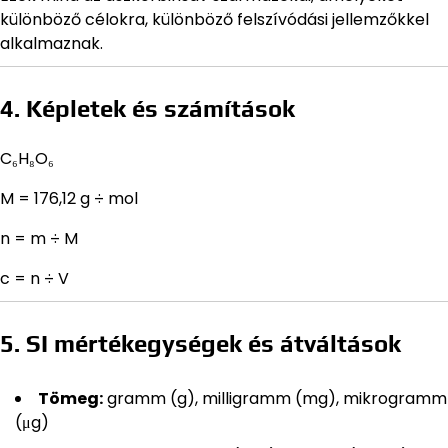
különböző célokra, különböző felszívódási jellemzőkkel
alkalmaznak.
4. Képletek és számítások
C₆H₈O₆
M = 176,12 g ÷ mol
n = m ÷ M
c = n ÷ V
5. SI mértékegységek és átváltások
Tömeg:
gramm (g), milligramm (mg), mikrogramm
(μg)