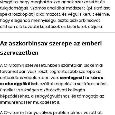
vizsgálta, hogy meghatározza annak szerkezetét és
tulajdonságait. Számos analitikai módszert (pl. titrálást,
spektroszkópiát) alkalmazott, és végül sikerült elérnie,
hogy elegendő mennyiségű, tiszta aszkorbinsavat
állítson elő további kutatások és kísérletek céljára.
Az aszkorbinsav szerepe az emberi
szervezetben
A C-vitamin szervezetünkben számtalan biokémiai
folyamatban vesz részt. Legfontosabb szerepe az
antioxidáns védelemben van:
semlegesíti a káros
szabadgyököket
, ezáltal megelőzi a sejtkárosodást.
Emellett szükséges a kötőszöveti kollagén
képződéséhez, a sebgyógyuláshoz, és támogatja az
immunrendszer működését is.
A C-vitamin hiánya súlyos problémákhoz vezethet: