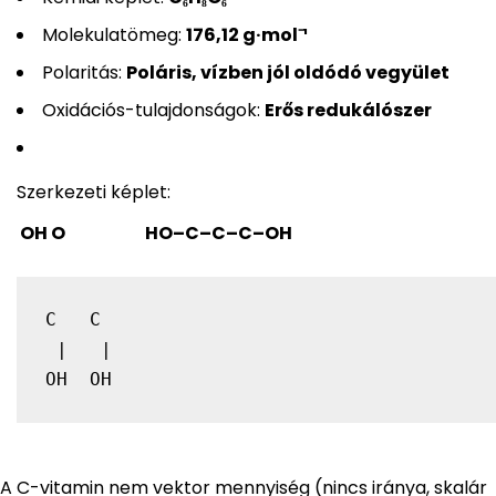
Molekulatömeg:
176,12 g·mol⁻¹
Polaritás:
Poláris, vízben jól oldódó vegyület
Oxidációs-tulajdonságok:
Erős redukálószer
Szerkezeti képlet:
OH O
HO–C–C–C–OH
C   C

 |   |

OH  OH
A C-vitamin nem vektor mennyiség (nincs iránya, skalár