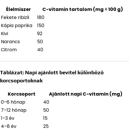
Élelmiszer
C-vitamin tartalom (mg ÷ 100 g)
Fekete ribizli
180
Kápia paprika
150
Kivi
92
Narancs
50
Citrom
40
Táblázat: Napi ajánlott bevitel különböző
korcsoportoknak
Korcsoport
Ajánlott napi C-vitamin (mg)
0–6 hónap
40
7–12 hónap
50
1–3 év
15
4–8 év
25