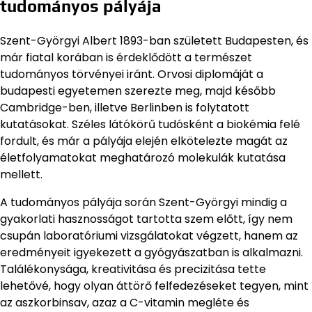
tudományos pályája
Szent-Györgyi Albert 1893-ban született Budapesten, és
már fiatal korában is érdeklődött a természet
tudományos törvényei iránt. Orvosi diplomáját a
budapesti egyetemen szerezte meg, majd később
Cambridge-ben, illetve Berlinben is folytatott
kutatásokat. Széles látókörű tudósként a biokémia felé
fordult, és már a pályája elején elkötelezte magát az
életfolyamatokat meghatározó molekulák kutatása
mellett.
A tudományos pályája során Szent-Györgyi mindig a
gyakorlati hasznosságot tartotta szem előtt, így nem
csupán laboratóriumi vizsgálatokat végzett, hanem az
eredményeit igyekezett a gyógyászatban is alkalmazni.
Találékonysága, kreativitása és precizitása tette
lehetővé, hogy olyan áttörő felfedezéseket tegyen, mint
az aszkorbinsav, azaz a C-vitamin megléte és