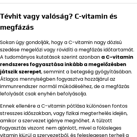
Tévhit vagy valóság? C-vitamin és
megfázás
Sokan úgy gondolják, hogy a C-vitamin nagy dózisú
szedése megelőzi vagy rövidíti a megfázás időtartamát.
A tudományos kutatások szerint azonban
a C-vitamin
rendszeres fogyasztása inkább a megelőzésben
játszik szerepet
, semmint a betegség gyógyításában.
Átlagos mennyiségben fogyasztva hozzájárul az
immunrendszer normál működéséhez, de a megfázás
lefolyását csak enyhén befolyásolja.
Ennek ellenére a C-vitamin pótlása különösen fontos
stresszes időszakban, vagy fizikai megterhelés idején,
amikor a szervezet igénye megnőhet. A túlzott
fogyasztás viszont nem ajánlott, mivel a fölösleges
vitamin kiürül a szervezetből, és feleslegesen terheli a