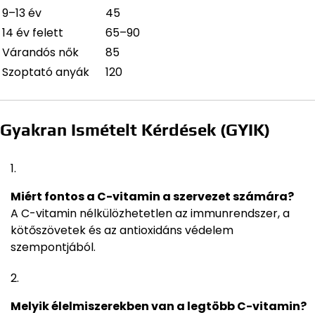
9–13 év
45
14 év felett
65–90
Várandós nők
85
Szoptató anyák
120
Gyakran Ismételt Kérdések (GYIK)
Miért fontos a C-vitamin a szervezet számára?
A C-vitamin nélkülözhetetlen az immunrendszer, a
kötőszövetek és az antioxidáns védelem
szempontjából.
Melyik élelmiszerekben van a legtöbb C-vitamin?