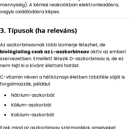
mennyiség). A kémiai reakciókban elektronleadásra,
vagyis oxidálódásra képes.
3. Típusok (ha releváns)
Az aszkorbinsavnak több izomerje létezhet, de
biológiailag csak az L-aszkorbinsav
aktív az emberi
szervezetben. Emellett létezik D-aszkorbinsav is, de ez
nem fejti ki a kívánt élettani hatást.
C-vitamin néven a hétköznapi életben többféle sóját is
forgalmazzák, például:
Nátrium-aszkorbát
Kálium-aszkorbát
Kalcium-aszkorbát
Ezek mind az aszkorbinsav származékai, amelyeket