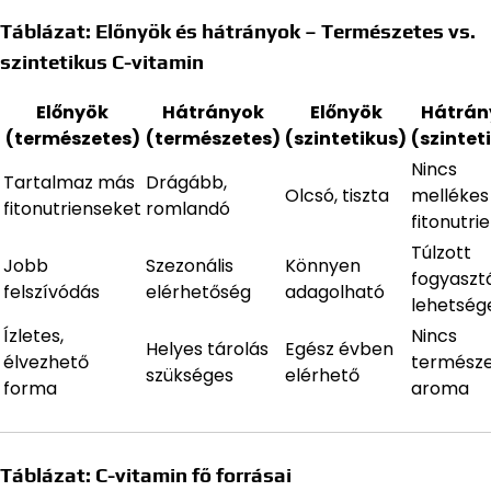
Táblázat: Előnyök és hátrányok – Természetes vs.
szintetikus C-vitamin
Előnyök
Hátrányok
Előnyök
Hátrán
(természetes)
(természetes)
(szintetikus)
(szintet
Nincs
Tartalmaz más
Drágább,
Olcsó, tiszta
mellékes
fitonutrienseket
romlandó
fitonutri
Túlzott
Jobb
Szezonális
Könnyen
fogyaszt
felszívódás
elérhetőség
adagolható
lehetség
Ízletes,
Nincs
Helyes tárolás
Egész évben
élvezhető
termész
szükséges
elérhető
forma
aroma
Táblázat: C-vitamin fő forrásai