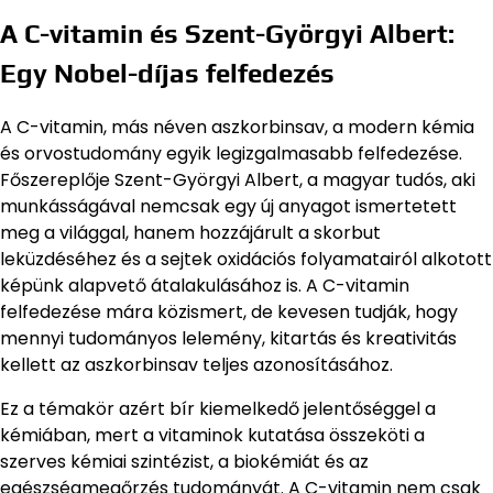
A C-vitamin és Szent-Györgyi Albert:
Egy Nobel-díjas felfedezés
A C-vitamin, más néven aszkorbinsav, a modern kémia
és orvostudomány egyik legizgalmasabb felfedezése.
Főszereplője Szent-Györgyi Albert, a magyar tudós, aki
munkásságával nemcsak egy új anyagot ismertetett
meg a világgal, hanem hozzájárult a skorbut
leküzdéséhez és a sejtek oxidációs folyamatairól alkotott
képünk alapvető átalakulásához is. A C-vitamin
felfedezése mára közismert, de kevesen tudják, hogy
mennyi tudományos lelemény, kitartás és kreativitás
kellett az aszkorbinsav teljes azonosításához.
Ez a témakör azért bír kiemelkedő jelentőséggel a
kémiában, mert a vitaminok kutatása összeköti a
szerves kémiai szintézist, a biokémiát és az
egészségmegőrzés tudományát. A C-vitamin nem csak