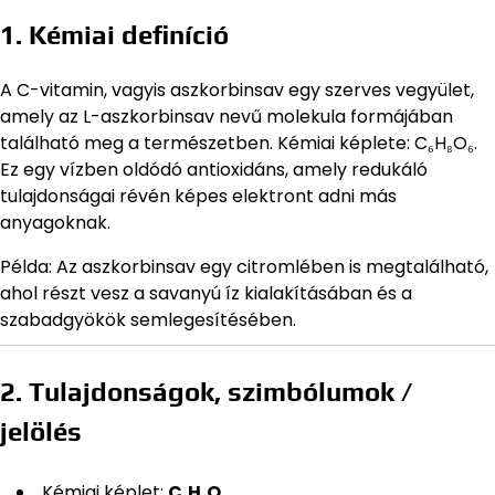
1. Kémiai definíció
A C-vitamin, vagyis aszkorbinsav egy szerves vegyület,
amely az L-aszkorbinsav nevű molekula formájában
található meg a természetben. Kémiai képlete: C₆H₈O₆.
Ez egy vízben oldódó antioxidáns, amely redukáló
tulajdonságai révén képes elektront adni más
anyagoknak.
Példa: Az aszkorbinsav egy citromlében is megtalálható,
ahol részt vesz a savanyú íz kialakításában és a
szabadgyökök semlegesítésében.
2. Tulajdonságok, szimbólumok /
jelölés
Kémiai képlet:
C₆H₈O₆