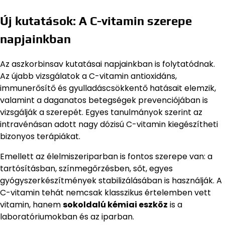
Új kutatások: A C-vitamin szerepe
napjainkban
Az aszkorbinsav kutatásai napjainkban is folytatódnak.
Az újabb vizsgálatok a C-vitamin antioxidáns,
immunerősítő és gyulladáscsökkentő hatásait elemzik,
valamint a daganatos betegségek prevenciójában is
vizsgálják a szerepét. Egyes tanulmányok szerint az
intravénásan adott nagy dózisú C-vitamin kiegészítheti
bizonyos terápiákat.
Emellett az élelmiszeriparban is fontos szerepe van: a
tartósításban, színmegőrzésben, sőt, egyes
gyógyszerkészítmények stabilizálásában is használják. A
C-vitamin tehát nemcsak klasszikus értelemben vett
vitamin, hanem
sokoldalú kémiai eszköz
is a
laboratóriumokban és az iparban.