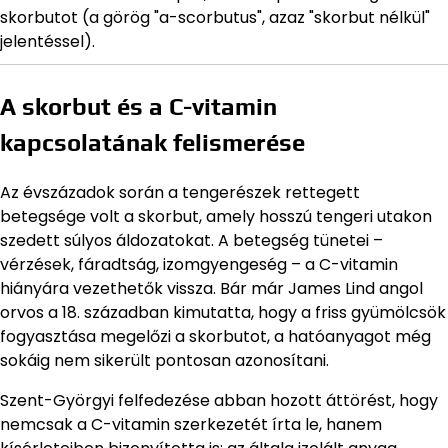
skorbutot (a görög "a-scorbutus", azaz "skorbut nélkül"
jelentéssel).
A skorbut és a C-vitamin
kapcsolatának felismerése
Az évszázadok során a tengerészek rettegett
betegsége volt a skorbut, amely hosszú tengeri utakon
szedett súlyos áldozatokat. A betegség tünetei –
vérzések, fáradtság, izomgyengeség – a C-vitamin
hiányára vezethetők vissza. Bár már James Lind angol
orvos a 18. században kimutatta, hogy a friss gyümölcsök
fogyasztása megelőzi a skorbutot, a hatóanyagot még
sokáig nem sikerült pontosan azonosítani.
Szent-Györgyi felfedezése abban hozott áttörést, hogy
nemcsak a C-vitamin szerkezetét írta le, hanem