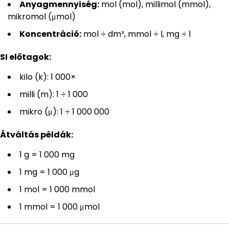
Anyagmennyiség:
mol (mol), millimol (mmol),
mikromol (μmol)
Koncentráció:
mol ÷ dm³, mmol ÷ l, mg ÷ l
SI előtagok:
kilo (k): 1 000×
milli (m): 1 ÷ 1 000
mikro (μ): 1 ÷ 1 000 000
Átváltás példák:
1 g = 1 000 mg
1 mg = 1 000 μg
1 mol = 1 000 mmol
1 mmol = 1 000 μmol