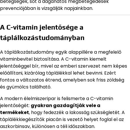
betegségek, sőt a daganatos megbetegedések
prevenciójában is vizsgálják napjainkban.
A C-vitamin jelentősége a
táplálkozástudományban
A táplálkozástudomány egyik alappillére a megfelelő
vitaminbevitel biztosítása. A C-vitamin kiemelt
jelentőséggel bír, mivel az emberi szervezet nem képes
előállítani, kizárólag táplálékkal lehet bevinni. Ezért
fontos a változatos étrend, amelyben sok friss zöldség
és gyümölcs található.
A modern élelmiszeripar is felismerte a C-vitamin
jelentőségét:
gyakran gazdagítják vele a
termékeket
, hogy fedezzék a lakosság szükségletét. A
táplálékkiegészítők piacán is vezető helyet foglal el az
aszkorbinsav, különösen a téli időszakban.