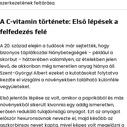
szerkezetének feltárása.
A C-vitamin története: Első lépések a
felfedezés felé
A 20. század elején a tudósok már sejtették, hogy
bizonyos táplálkozási hiánybetegségek – például a
skorbut – hátterében valamilyen, az ételekben jelen
levő, de akkoriban még ismeretlen anyag hiánya áll.
Szent-Györgyi Albert ezeket a kutatásokat folytatva
kezdte el vizsgálni a növényekben található különféle
vegyületeket.
Első jelentős lépése az volt, amikor a paprikából és más
növényekből sikerült kivonnia egy addig ismeretlen,
erősen redukáló tulajdonságú anyagot. Ezt az anyagot
először hexuronsavnak nevezte el, majd később az
aszkorbinsav nevet kapta, mivel képes volt megelőzni a