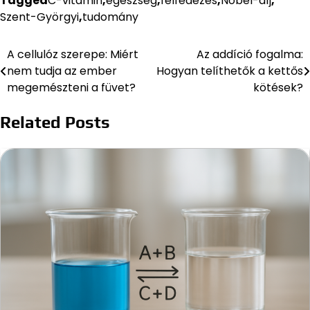
Tagged
C-vitamin
,
egészség
,
felfedezés
,
Nobel-díj
,
Szent-Györgyi
,
tudomány
A cellulóz szerepe: Miért
Az addíció fogalma:
Bejegyzés
nem tudja az ember
Hogyan telíthetők a kettős
navigáció
megemészteni a füvet?
kötések?
Related Posts