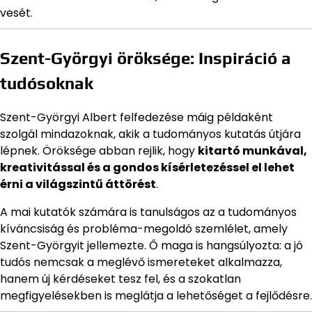
vesét.
Szent-Györgyi öröksége: Inspiráció a
tudósoknak
Szent-Györgyi Albert felfedezése máig példaként
szolgál mindazoknak, akik a tudományos kutatás útjára
lépnek. Öröksége abban rejlik, hogy
kitartó munkával,
kreativitással és a gondos kísérletezéssel el lehet
érni a világszintű áttörést
.
A mai kutatók számára is tanulságos az a tudományos
kíváncsiság és probléma-megoldó szemlélet, amely
Szent-Györgyit jellemezte. Ő maga is hangsúlyozta: a jó
tudós nemcsak a meglévő ismereteket alkalmazza,
hanem új kérdéseket tesz fel, és a szokatlan
megfigyelésekben is meglátja a lehetőséget a fejlődésre.