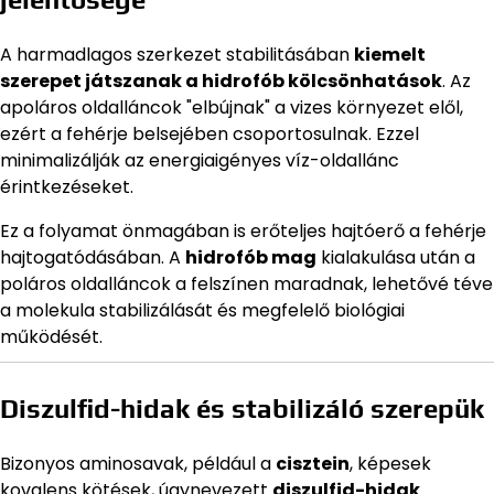
A harmadlagos szerkezet stabilitásában
kiemelt
szerepet játszanak a hidrofób kölcsönhatások
. Az
apoláros oldalláncok "elbújnak" a vizes környezet elől,
ezért a fehérje belsejében csoportosulnak. Ezzel
minimalizálják az energiaigényes víz-oldallánc
érintkezéseket.
Ez a folyamat önmagában is erőteljes hajtóerő a fehérje
hajtogatódásában. A
hidrofób mag
kialakulása után a
poláros oldalláncok a felszínen maradnak, lehetővé téve
a molekula stabilizálását és megfelelő biológiai
működését.
Diszulfid-hidak és stabilizáló szerepük
Bizonyos aminosavak, például a
cisztein
, képesek
kovalens kötések, úgynevezett
diszulfid-hidak