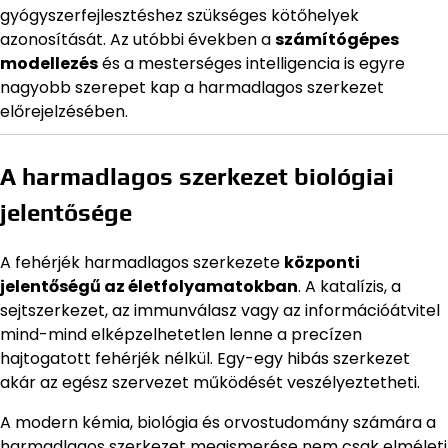
gyógyszerfejlesztéshez szükséges kötőhelyek
azonosítását. Az utóbbi években a
számítógépes
modellezés
és a mesterséges intelligencia is egyre
nagyobb szerepet kap a harmadlagos szerkezet
előrejelzésében.
A harmadlagos szerkezet biológiai
jelentősége
A fehérjék harmadlagos szerkezete
központi
jelentőségű az életfolyamatokban
. A katalízis, a
sejtszerkezet, az immunválasz vagy az információátvitel
mind-mind elképzelhetetlen lenne a precízen
hajtogatott fehérjék nélkül. Egy-egy hibás szerkezet
akár az egész szervezet működését veszélyeztetheti.
A modern kémia, biológia és orvostudomány számára a
harmadlagos szerkezet megismerése nem csak elméleti