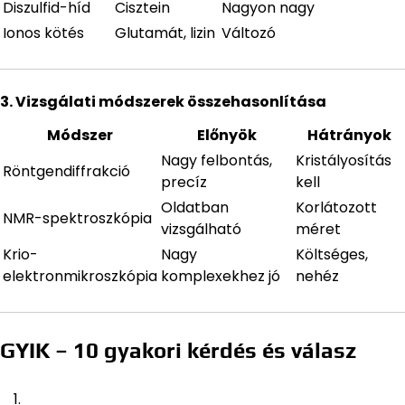
Diszulfid-híd
Cisztein
Nagyon nagy
Ionos kötés
Glutamát, lizin
Változó
3. Vizsgálati módszerek összehasonlítása
Módszer
Előnyök
Hátrányok
Nagy felbontás,
Kristályosítás
Röntgendiffrakció
precíz
kell
Oldatban
Korlátozott
NMR-spektroszkópia
vizsgálható
méret
Krio-
Nagy
Költséges,
elektronmikroszkópia
komplexekhez jó
nehéz
GYIK – 10 gyakori kérdés és válasz