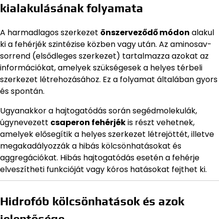
kialakulásának folyamata
A harmadlagos szerkezet
önszerveződő módon
alakul
ki a fehérjék szintézise közben vagy után. Az aminosav-
sorrend (elsődleges szerkezet) tartalmazza azokat az
információkat, amelyek szükségesek a helyes térbeli
szerkezet létrehozásához. Ez a folyamat általában gyors
és spontán.
Ugyanakkor a hajtogatódás során segédmolekulák,
úgynevezett
csaperon fehérjék
is részt vehetnek,
amelyek elősegítik a helyes szerkezet létrejöttét, illetve
megakadályozzák a hibás kölcsönhatásokat és
aggregációkat. Hibás hajtogatódás esetén a fehérje
elveszítheti funkcióját vagy kóros hatásokat fejthet ki.
Hidrofób kölcsönhatások és azok
jelentősége