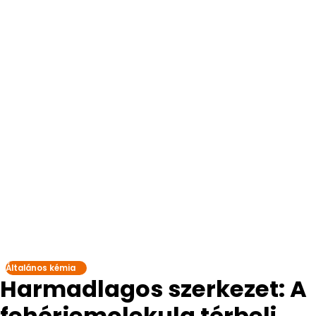
Általános kémia
Harmadlagos szerkezet: A
fehérjemolekula térbeli