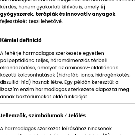
kérdés, hanem gyakorlati kihívás is, amely
új
gyógyszerek, terápiák és innovatív anyagok
fejlesztését teszi lehetővé.
Kémiai definíció
A fehérje harmadlagos szerkezete egyetlen
polipeptidlánc teljes, háromdimenziós térbeli
elrendeződése, amelyet az aminosav-oldalláncok
közötti kölcsönhatások (hidrofób, ionos, hidrogénkötés,
diszulfid-híd) hoznak létre. Egy példán keresztül: a
lizoszím enzim harmadlagos szerkezete alapozza meg
annak baktériumokat oldó funkcióját.
Jellemzők, szimbólumok / Jelölés
A harmadlagos szerkezet leírásához nincsenek