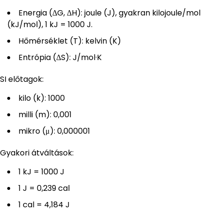
Energia (ΔG, ΔH): joule (J), gyakran kilojoule/mol
(kJ/mol), 1 kJ = 1000 J.
Hőmérséklet (T): kelvin (K)
Entrópia (ΔS): J/mol·K
SI előtagok:
kilo (k): 1000
milli (m): 0,001
mikro (μ): 0,000001
Gyakori átváltások:
1 kJ = 1000 J
1 J = 0,239 cal
1 cal = 4,184 J