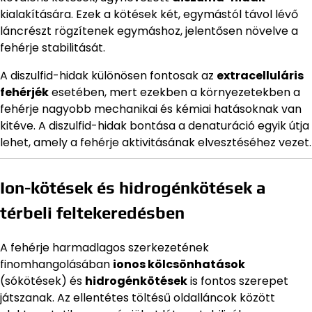
kialakítására. Ezek a kötések két, egymástól távol lévő
láncrészt rögzítenek egymáshoz, jelentősen növelve a
fehérje stabilitását.
A diszulfid-hidak különösen fontosak az
extracelluláris
fehérjék
esetében, mert ezekben a környezetekben a
fehérje nagyobb mechanikai és kémiai hatásoknak van
kitéve. A diszulfid-hidak bontása a denaturáció egyik útja
lehet, amely a fehérje aktivitásának elvesztéséhez vezet.
Ion-kötések és hidrogénkötések a
térbeli feltekeredésben
A fehérje harmadlagos szerkezetének
finomhangolásában
ionos kölcsönhatások
(sókötések) és
hidrogénkötések
is fontos szerepet
játszanak. Az ellentétes töltésű oldalláncok között