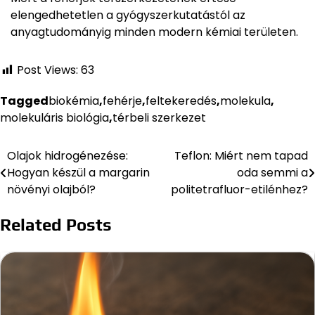
elengedhetetlen a gyógyszerkutatástól az
anyagtudományig minden modern kémiai területen.
Post Views:
63
Tagged
biokémia
,
fehérje
,
feltekeredés
,
molekula
,
molekuláris biológia
,
térbeli szerkezet
Olajok hidrogénezése:
Teflon: Miért nem tapad
Bejegyzés
Hogyan készül a margarin
oda semmi a
navigáció
növényi olajból?
politetrafluor-etilénhez?
Related Posts