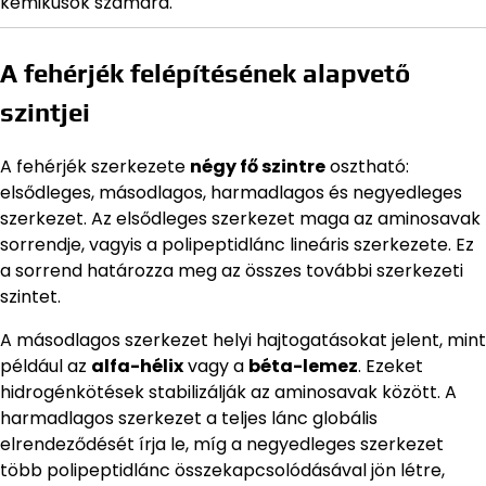
kémikusok számára.
A fehérjék felépítésének alapvető
szintjei
A fehérjék szerkezete
négy fő szintre
osztható:
elsődleges, másodlagos, harmadlagos és negyedleges
szerkezet. Az elsődleges szerkezet maga az aminosavak
sorrendje, vagyis a polipeptidlánc lineáris szerkezete. Ez
a sorrend határozza meg az összes további szerkezeti
szintet.
A másodlagos szerkezet helyi hajtogatásokat jelent, mint
például az
alfa-hélix
vagy a
béta-lemez
. Ezeket
hidrogénkötések stabilizálják az aminosavak között. A
harmadlagos szerkezet a teljes lánc globális
elrendeződését írja le, míg a negyedleges szerkezet
több polipeptidlánc összekapcsolódásával jön létre,