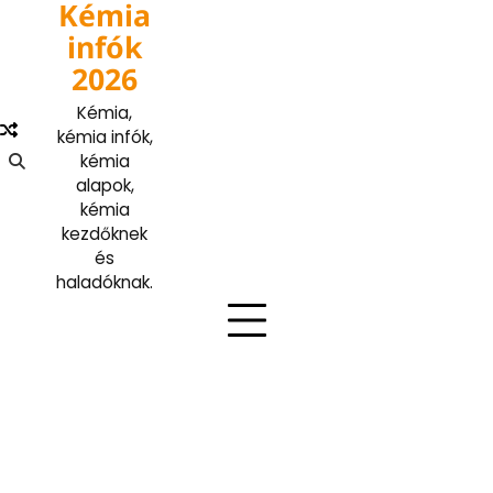
Kémia
Skip
to
infók
content
2026
Kémia,
kémia infók,
kémia
alapok,
kémia
kezdőknek
és
haladóknak.