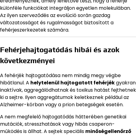
eredményeznek, amely lehetővé teszi, hogy a fehérje
különféle funkciókat integráljon egyetlen molekulában.
Az ilyen szerveződés az evolúció során gazdag
változatosságot és rugalmasságot biztosított a
fehérjeszerkezetek számára.
Fehérjehajtogatódás hibái és azok
következményei
A fehérjék hajtogatódása nem mindig megy végbe
hibátlanul. A
helytelenül hajtogatott fehérjék
gyakran
inaktívak, aggregálódhatnak és toxikus hatást fejthetnek
ki a sejtre. Ilyen aggregátumok keletkeznek például az
Alzheimer-kórban vagy a prion betegségek esetén.
A nem megfelelő hajtogatódás hátterében genetikai
mutációk, stresszhatások vagy hibás csaperon-
működés is állhat. A sejtek speciális
minőségellenőrző