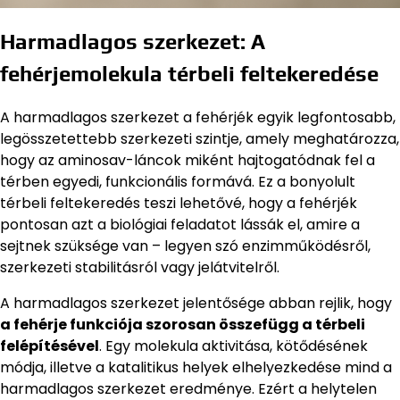
Harmadlagos szerkezet: A
fehérjemolekula térbeli feltekeredése
A harmadlagos szerkezet a fehérjék egyik legfontosabb,
legösszetettebb szerkezeti szintje, amely meghatározza,
hogy az aminosav-láncok miként hajtogatódnak fel a
térben egyedi, funkcionális formává. Ez a bonyolult
térbeli feltekeredés teszi lehetővé, hogy a fehérjék
pontosan azt a biológiai feladatot lássák el, amire a
sejtnek szüksége van – legyen szó enzimműködésről,
szerkezeti stabilitásról vagy jelátvitelről.
A harmadlagos szerkezet jelentősége abban rejlik, hogy
a fehérje funkciója szorosan összefügg a térbeli
felépítésével
. Egy molekula aktivitása, kötődésének
módja, illetve a katalitikus helyek elhelyezkedése mind a
harmadlagos szerkezet eredménye. Ezért a helytelen