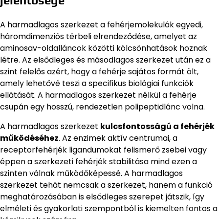
jelentősége
A harmadlagos szerkezet a fehérjemolekulák egyedi,
háromdimenziós térbeli elrendeződése, amelyet az
aminosav-oldalláncok közötti kölcsönhatások hoznak
létre. Az elsődleges és másodlagos szerkezet után ez a
szint felelős azért, hogy a fehérje sajátos formát ölt,
amely lehetővé teszi a specifikus biológiai funkciók
ellátását. A harmadlagos szerkezet nélkül a fehérje
csupán egy hosszú, rendezetlen polipeptidlánc volna.
A harmadlagos szerkezet
kulcsfontosságú a fehérjék
működéséhez
. Az enzimek aktív centrumai, a
receptorfehérjék ligandumokat felismerő zsebei vagy
éppen a szerkezeti fehérjék stabilitása mind ezen a
szinten válnak működőképessé. A harmadlagos
szerkezet tehát nemcsak a szerkezet, hanem a funkció
meghatározásában is elsődleges szerepet játszik, így
elméleti és gyakorlati szempontból is kiemelten fontos a