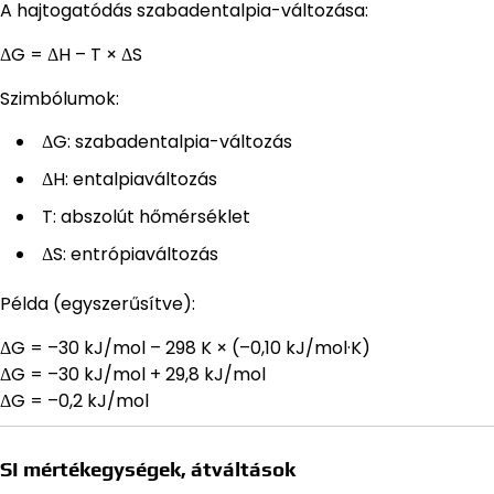
A hajtogatódás szabadentalpia-változása:
ΔG = ΔH – T × ΔS
Szimbólumok:
ΔG: szabadentalpia-változás
ΔH: entalpiaváltozás
T: abszolút hőmérséklet
ΔS: entrópiaváltozás
Példa (egyszerűsítve):
ΔG = –30 kJ/mol – 298 K × (–0,10 kJ/mol·K)
ΔG = –30 kJ/mol + 29,8 kJ/mol
ΔG = –0,2 kJ/mol
SI mértékegységek, átváltások