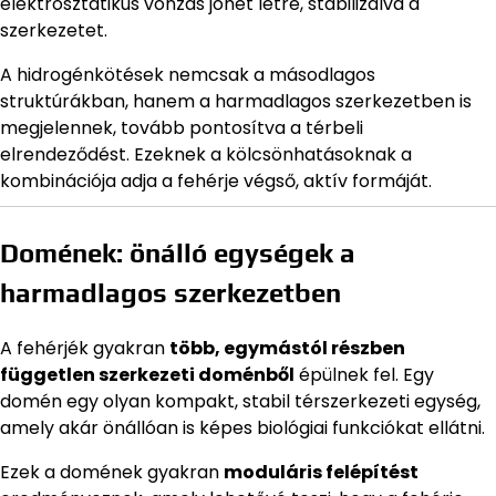
elektrosztatikus vonzás jöhet létre, stabilizálva a
szerkezetet.
A hidrogénkötések nemcsak a másodlagos
struktúrákban, hanem a harmadlagos szerkezetben is
megjelennek, tovább pontosítva a térbeli
elrendeződést. Ezeknek a kölcsönhatásoknak a
kombinációja adja a fehérje végső, aktív formáját.
Domének: önálló egységek a
harmadlagos szerkezetben
A fehérjék gyakran
több, egymástól részben
független szerkezeti doménből
épülnek fel. Egy
domén egy olyan kompakt, stabil térszerkezeti egység,
amely akár önállóan is képes biológiai funkciókat ellátni.
Ezek a domének gyakran
moduláris felépítést