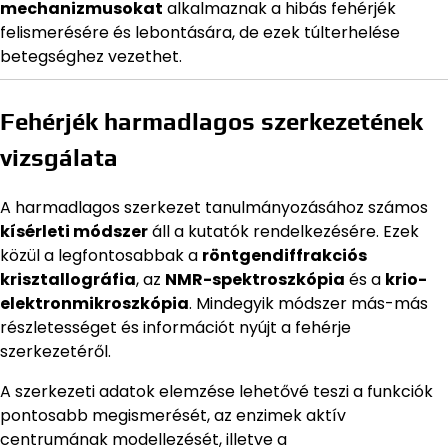
mechanizmusokat
alkalmaznak a hibás fehérjék
felismerésére és lebontására, de ezek túlterhelése
betegséghez vezethet.
Fehérjék harmadlagos szerkezetének
vizsgálata
A harmadlagos szerkezet tanulmányozásához számos
kísérleti módszer
áll a kutatók rendelkezésére. Ezek
közül a legfontosabbak a
röntgendiffrakciós
krisztallográfia
, az
NMR-spektroszkópia
és a
krio-
elektronmikroszkópia
. Mindegyik módszer más-más
részletességet és információt nyújt a fehérje
szerkezetéről.
A szerkezeti adatok elemzése lehetővé teszi a funkciók
pontosabb megismerését, az enzimek aktív
centrumának modellezését, illetve a