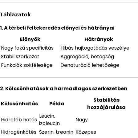
Táblázatok
1. A térbeli feltekeredés előnyei és hátrányai
Előnyök
Hátrányok
Nagy fokú specificitás
Hibás hajtogatódás veszélye
Stabil szerkezet
Aggregáció, betegség
Funkciók sokfélesége
Denaturáció lehetősége
2. Kölcsönhatások a harmadlagos szerkezetben
Stabilitás
Kölcsönhatás
Példa
hozzájárulása
Leucin,
Hidrofób hatás
Nagy
izoleucin
Hidrogénkötés
Szerin, treonin
Közepes