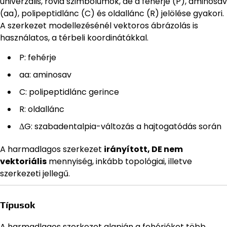
univerzális, rövid szimbólumok, de a fehérje (P), aminosav
(aa), polipeptidlánc (C) és oldallánc (R) jelölése gyakori.
A szerkezet modellezésénél vektoros ábrázolás is
használatos, a térbeli koordinátákkal.
P: fehérje
aa: aminosav
C: polipeptidlánc gerince
R: oldallánc
ΔG: szabadentalpia-változás a hajtogatódás során
A harmadlagos szerkezet
irányított, DE nem
vektoriális
mennyiség, inkább topológiai, illetve
szerkezeti jellegű.
Típusok
A harmadlagos szerkezet alapján a fehérjéket több