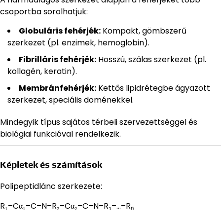
csoportba sorolhatjuk:
Globuláris fehérjék:
Kompakt, gömbszerű
szerkezet (pl. enzimek, hemoglobin).
Fibrilláris fehérjék:
Hosszú, szálas szerkezet (pl.
kollagén, keratin).
Membránfehérjék:
Kettős lipidrétegbe ágyazott
szerkezet, speciális doménekkel.
Mindegyik típus sajátos térbeli szervezettséggel és
biológiai funkcióval rendelkezik.
Képletek és számítások
Polipeptidlánc szerkezete:
R₁–Cα₁–C–N–R₂–Cα₂–C–N–R₃–…–Rₙ