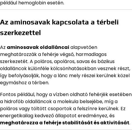
például hemoglobin esetén.
Az aminosavak kapcsolata a térbeli
szerkezettel
Az
aminosavak oldalláncai
alapvetően
meghatározzák a fehérje végső, harmadlagos
szerkezetét. A poláros, apoláros, savas és bázikus
oldalláncok különféle kölcsönhatásokban vesznek részt,
így befolyásolják, hogy a lánc mely részei kerülnek közel
egymáshoz a térben.
Fontos például, hogy a vízben oldható fehérjék esetében
a hidrofób oldalláncok a molekula belsejébe, míg a
poláros vagy töltött csoportok a felszínre kerülnek. Ez
energetikailag kedvező állapotot eredményez, és
meghatározza a fehérje stabilitását és aktivitását
.