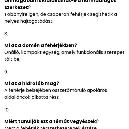
Önmagában is kialakulhat-e a harmadlagos
szerkezet?
Többnyire igen, de csaperon fehérjék segíthetik a
helyes hajtogatódást.
Mi az a domén a fehérjékben?
Önálló, kompakt egység, amely funkcionális szerepet
tölt be.
Mi az a hidrofób mag?
A fehérje belsejében összetömörülő apoláros
oldalláncok alkotta rész.
Miért tanulják ezt a témát vegyészek?
Mert a fehérjék térszerkezetének értése