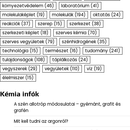
környezetvédelem
(46)
laboratórium
(41)
molekulaképlet
(19)
molekulák
(194)
oktatás
(24)
reakciók
(37)
szerep
(15)
szerkezet
(38)
szerkezeti képlet
(18)
szerves kémia
(70)
szerves vegyületek
(79)
szénhidrogének
(35)
technológia
(15)
természet
(16)
tudomány
(241)
tulajdonságok
(108)
táplálkozás
(24)
vegyszerek
(29)
vegyületek
(110)
víz
(19)
élelmiszer
(15)
Kémia infók
A szén allotróp módosulatai – gyémánt, grafit és
grafén
Mit kell tudni az argonról?