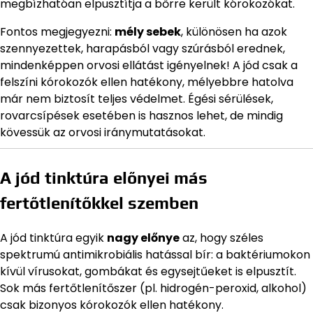
megbízhatóan elpusztítja a bőrre került kórokozókat.
Fontos megjegyezni:
mély sebek
, különösen ha azok
szennyezettek, harapásból vagy szúrásból erednek,
mindenképpen orvosi ellátást igényelnek! A jód csak a
felszíni kórokozók ellen hatékony, mélyebbre hatolva
már nem biztosít teljes védelmet. Égési sérülések,
rovarcsípések esetében is hasznos lehet, de mindig
kövessük az orvosi iránymutatásokat.
A jód tinktúra előnyei más
fertőtlenítőkkel szemben
A jód tinktúra egyik
nagy előnye
az, hogy széles
spektrumú antimikrobiális hatással bír: a baktériumokon
kívül vírusokat, gombákat és egysejtűeket is elpusztít.
Sok más fertőtlenítőszer (pl. hidrogén-peroxid, alkohol)
csak bizonyos kórokozók ellen hatékony.