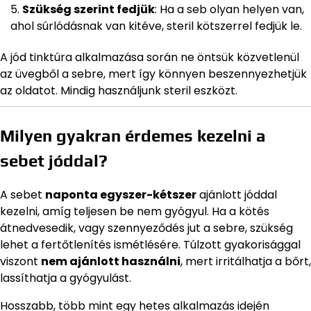
Szükség szerint fedjük
: Ha a seb olyan helyen van,
ahol súrlódásnak van kitéve, steril kötszerrel fedjük le.
A jód tinktúra alkalmazása során ne öntsük közvetlenül
az üvegből a sebre, mert így könnyen beszennyezhetjük
az oldatot. Mindig használjunk steril eszközt.
Milyen gyakran érdemes kezelni a
sebet jóddal?
A sebet
naponta egyszer-kétszer
ajánlott jóddal
kezelni, amíg teljesen be nem gyógyul. Ha a kötés
átnedvesedik, vagy szennyeződés jut a sebre, szükség
lehet a fertőtlenítés ismétlésére. Túlzott gyakorisággal
viszont
nem ajánlott használni
, mert irritálhatja a bőrt,
lassíthatja a gyógyulást.
Hosszabb, több mint egy hetes alkalmazás idején