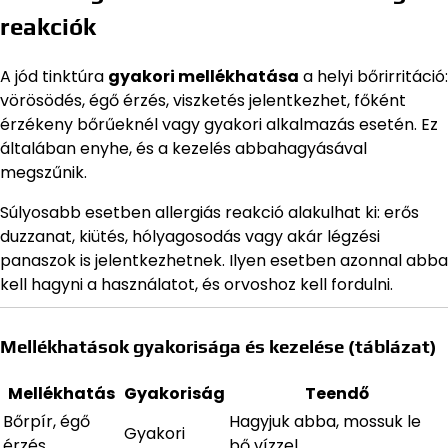
reakciók
A jód tinktúra
gyakori mellékhatása
a helyi bőrirritáció:
vörösödés, égő érzés, viszketés jelentkezhet, főként
érzékeny bőrűeknél vagy gyakori alkalmazás esetén. Ez
általában enyhe, és a kezelés abbahagyásával
megszűnik.
Súlyosabb esetben allergiás reakció alakulhat ki: erős
duzzanat, kiütés, hólyagosodás vagy akár légzési
panaszok is jelentkezhetnek. Ilyen esetben azonnal abba
kell hagyni a használatot, és orvoshoz kell fordulni.
Mellékhatások gyakorisága és kezelése (táblázat)
Mellékhatás
Gyakoriság
Teendő
Bőrpír, égő
Hagyjuk abba, mossuk le
Gyakori
érzés
bő vízzel