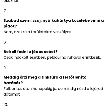
okozhat.
Szabad szem, száj, nyálkahártya közelébe vinni a
jódot?
Nem, ezekre a területekre veszélyes.
Be kell fedni a jódos sebet?
Csak indokolt esetben, például ha ruhával érintkezik.
Meddig őrzi meg a tinktúra a fertőtlenítő
hatását?
Felbontás után hónapokig jó, de mindig nézd a lejárati
dátumot.