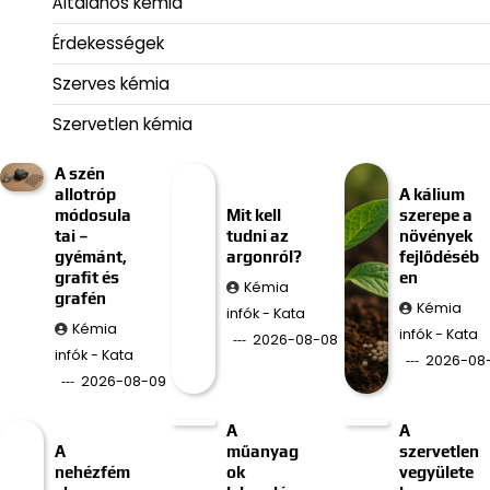
Általános kémia
Érdekességek
Szerves kémia
Szervetlen kémia
A szén
allotróp
A kálium
módosula
Mit kell
szerepe a
tai –
tudni az
növények
gyémánt,
argonról?
fejlődéséb
grafit és
en
Kémia
grafén
Kémia
infók - Kata
Kémia
infók - Kata
2026-08-08
infók - Kata
2026-08
2026-08-09
A
A
A
műanyag
szervetlen
nehézfém
ok
vegyülete