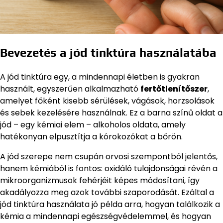
Bevezetés a jód tinktúra használatába
A jód tinktúra egy, a mindennapi életben is gyakran
használt, egyszerűen alkalmazható
fertőtlenítőszer
,
amelyet főként kisebb sérülések, vágások, horzsolások
és sebek kezelésére használnak. Ez a barna színű oldat a
jód – egy kémiai elem – alkoholos oldata, amely
hatékonyan elpusztítja a kórokozókat a bőrön.
A jód szerepe nem csupán orvosi szempontból jelentős,
hanem kémiából is fontos: oxidáló tulajdonságai révén a
mikroorganizmusok fehérjéit képes módosítani, így
akadályozza meg azok további szaporodását. Ezáltal a
jód tinktúra használata jó példa arra, hogyan találkozik a
kémia a mindennapi egészségvédelemmel, és hogyan