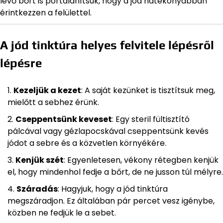
lévő bőrt is portalanítsuk, hogy a jód hatékonyabban
érintkezzen a felülettel.
A jód tinktúra helyes felvitele lépésről
lépésre
Kezeljük a kezet
: A saját kezünket is tisztítsuk meg,
mielőtt a sebhez érünk.
Cseppentsünk keveset
: Egy steril fültisztító
pálcával vagy gézlapocskával cseppentsünk kevés
jódot a sebre és a közvetlen környékére.
Kenjük szét
: Egyenletesen, vékony rétegben kenjük
el, hogy mindenhol fedje a bőrt, de ne jusson túl mélyre.
Száradás
: Hagyjuk, hogy a jód tinktúra
megszáradjon. Ez általában pár percet vesz igénybe,
közben ne fedjük le a sebet.