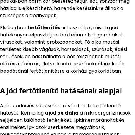
patikákban bármikor beszerezhetjük, sőt, sokszor még
házilag is elkészíthető, ha rendelkezésünkre állnak a
szükséges alapanyagok.
Elsősorban
fertőtlenítésre
használjuk, mivel a jód
hatékonyan elpusztítja a baktériumokat, gombákat,
vírusokat, valamint protozoonokat. Fő alkalmazási
területei: kisebb vágások, horzsolások, szúrások, égési
sérülések, de használható a bőr felszínének műtéti
előkészítésére is, illetve kisebb szúrásoknál, injekciók
beadásánál fertőtlenítésre a kórházi gyakorlatban.
A jód fertőtlenítő hatásának alapjai
A jód oxidációs képessége révén fejti ki fertőtlenítő
hatását. Kémiailag a jód
oxidálja
a mikroorganizmusok
sejtjeiben található fehérjéket, lipidmembránokat és
enzimeket, így azok szerkezete megváltozik,
működésképtelenné válnak, a mikroorganizmusok