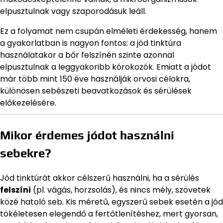
elpusztulnak vagy szaporodásuk leáll.
Ez a folyamat nem csupán elméleti érdekesség, hanem
a gyakorlatban is nagyon fontos: a jód tinktúra
használatakor a bőr felszínén szinte azonnal
elpusztulnak a leggyakoribb kórokozók. Emiatt a jódot
már több mint 150 éve használják orvosi célokra,
különösen sebészeti beavatkozások és sérülések
előkezelésére.
Mikor érdemes jódot használni
sebekre?
Jód tinktúrát akkor célszerű használni, ha a sérülés
felszíni
(pl. vágás, horzsolás), és nincs mély, szövetek
közé hatoló seb. Kis méretű, egyszerű sebek esetén a jód
tökéletesen elegendő a fertőtlenítéshez, mert gyorsan,