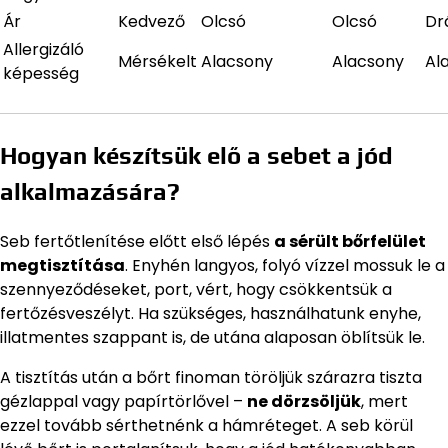
Ár
Kedvező
Olcsó
Olcsó
Dr
Allergizáló
Mérsékelt
Alacsony
Alacsony
Al
képesség
Hogyan készítsük elő a sebet a jód
alkalmazására?
Seb fertőtlenítése előtt első lépés
a sérült bőrfelület
megtisztítása
. Enyhén langyos, folyó vízzel mossuk le a
szennyeződéseket, port, vért, hogy csökkentsük a
fertőzésveszélyt. Ha szükséges, használhatunk enyhe,
illatmentes szappant is, de utána alaposan öblítsük le.
A tisztítás után a bőrt finoman töröljük szárazra tiszta
gézlappal vagy papírtörlővel –
ne dörzsöljük
, mert
ezzel tovább sérthetnénk a hámréteget. A seb körül