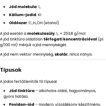
Jód molekula
: I₂
Kálium-jodid
: KI
Oldószer
: C₂H₅OH (etanol)
A jód esetén a
molekulasúly
: I₂ = 253,8 g/mol
A jód tinktúra oldatban
térfogati koncentrációval
(pl.
g/100 ml) mérjük a jód mennyiségét.
A jód nem vektor mennyiség,
skalár
, nincs iránya.
Típusok
A jódos fertőtlenítők fő típusai:
Jód tinktúra
– alkoholos oldat, hagyományos,
gyors hatású.
Povidon-jód
– modern, vízoldékony készítmény,