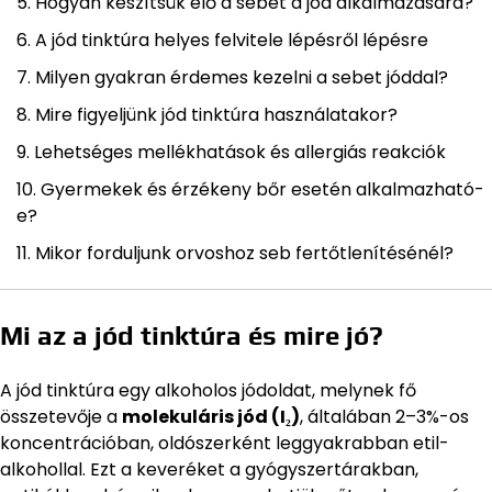
Hogyan készítsük elő a sebet a jód alkalmazására?
A jód tinktúra helyes felvitele lépésről lépésre
Milyen gyakran érdemes kezelni a sebet jóddal?
Mire figyeljünk jód tinktúra használatakor?
Lehetséges mellékhatások és allergiás reakciók
Gyermekek és érzékeny bőr esetén alkalmazható-
e?
Mikor forduljunk orvoshoz seb fertőtlenítésénél?
Mi az a jód tinktúra és mire jó?
A jód tinktúra egy alkoholos jódoldat, melynek fő
összetevője a
molekuláris jód (I₂)
, általában 2–3%-os
koncentrációban, oldószerként leggyakrabban etil-
alkohollal. Ezt a keveréket a gyógyszertárakban,