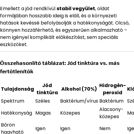
Emellett a jód rendkívül
stabil vegyület
, oldat
formájában hosszabb ideig is eláll, és a környezeti
hatások kevéssé befolyásolják a hatékonyságát. Olcsó,
könnyen hozzáférhető, és egyszerűen alkalmazható –
nem igényel komplikált előkészítést, sem speciális
eszközöket.
Összehasonlító táblázat: Jód tinktúra vs. más
fertőtlenítők
Jód
Hidrogén-
Tulajdonság
Alkohol (70%)
Kl
tinktúra
peroxid
Spektrum
Széles
Baktérium/vírus
Baktérium
Sz
Alacsony-
Hatékonyság
Magas
Közepes
Ma
közepes
Bőrön
Igen
Igen
Nem
Ig
hagyható