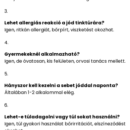
Lehet allergiás reakció a jód tinktúrára?
Igen, ritkán allergiát, bőrpírt, viszketést okozhat.
Gyermekeknél alkalmazható?
Igen, de óvatosan, kis felületen, orvosi tanács mellett.
Hányszor kell kezelni a sebet jóddal naponta?
Általában 1-2 alkalommal elég.
Lehet-e túladagolni vagy túl sokat használni?
Igen, túl gyakori használat bőrirritációt, elszíneződést