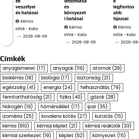
ek
lebomlása
k
veszélyei
és
legfontos
és hatásai
környezet
abb
i hatásai
típusai
Kémia
Kémia
Kémia
infók - Kata
infók - Kata
infók - Kata
2026-08-06
2026-08-05
2026-08
Címkék
anyagismeret
(17)
anyagok
(119)
atomok
(29)
biokémia
(18)
biológia
(17)
biztonság
(21)
egészség
(41)
energia
(24)
felhasználás
(79)
fenntarthatóság
(21)
fizika
(40)
gázok
(28)
hidrogén
(19)
hőmérséklet
(17)
ipar
(35)
izoméria
(25)
kovalens kötés
(27)
kutatás
(15)
kémia
(610)
kémiai képlet
(21)
kémiai reakciók
(33)
kémiai szerkezet
(19)
képlet
(62)
környezet
(15)