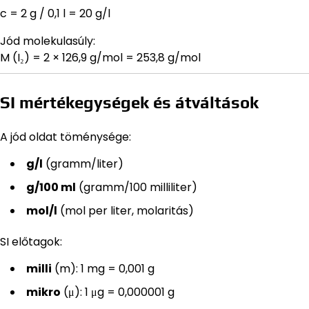
c = 2 g / 0,1 l = 20 g/l
Jód molekulasúly:
M (I₂) = 2 × 126,9 g/mol = 253,8 g/mol
SI mértékegységek és átváltások
A jód oldat töménysége:
g/l
(gramm/liter)
g/100 ml
(gramm/100 milliliter)
mol/l
(mol per liter, molaritás)
SI előtagok:
milli
(m): 1 mg = 0,001 g
mikro
(μ): 1 μg = 0,000001 g