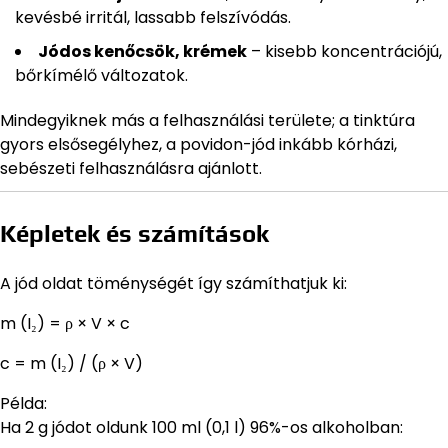
kevésbé irritál, lassabb felszívódás.
Jódos kenőcsök, krémek
– kisebb koncentrációjú,
bőrkímélő változatok.
Mindegyiknek más a felhasználási területe; a tinktúra
gyors elsősegélyhez, a povidon-jód inkább kórházi,
sebészeti felhasználásra ajánlott.
Képletek és számítások
A jód oldat töménységét így számíthatjuk ki:
m (I₂) = ρ × V × c
c = m (I₂) / (ρ × V)
Példa:
Ha 2 g jódot oldunk 100 ml (0,1 l) 96%-os alkoholban: