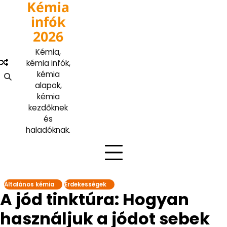
Kémia
Skip
to
infók
content
2026
Kémia,
kémia infók,
kémia
alapok,
kémia
kezdőknek
és
haladóknak.
Általános kémia
Érdekességek
A jód tinktúra: Hogyan
használjuk a jódot sebek