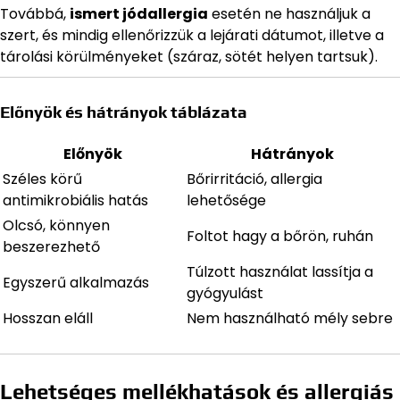
Továbbá,
ismert jódallergia
esetén ne használjuk a
szert, és mindig ellenőrizzük a lejárati dátumot, illetve a
tárolási körülményeket (száraz, sötét helyen tartsuk).
Előnyök és hátrányok táblázata
Előnyök
Hátrányok
Széles körű
Bőrirritáció, allergia
antimikrobiális hatás
lehetősége
Olcsó, könnyen
Foltot hagy a bőrön, ruhán
beszerezhető
Túlzott használat lassítja a
Egyszerű alkalmazás
gyógyulást
Hosszan eláll
Nem használható mély sebre
Lehetséges mellékhatások és allergiás