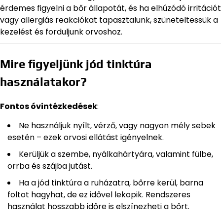
érdemes figyelni a bőr állapotát, és ha elhúzódó irritációt
vagy allergiás reakciókat tapasztalunk, szüneteltessük a
kezelést és forduljunk orvoshoz.
Mire figyeljünk jód tinktúra
használatakor?
Fontos óvintézkedések
:
Ne használjuk nyílt, vérző, vagy nagyon mély sebek
esetén – ezek orvosi ellátást igényelnek.
Kerüljük a szembe, nyálkahártyára, valamint fülbe,
orrba és szájba jutást.
Ha a jód tinktúra a ruházatra, bőrre kerül, barna
foltot hagyhat, de ez idővel lekopik. Rendszeres
használat hosszabb időre is elszínezheti a bőrt.