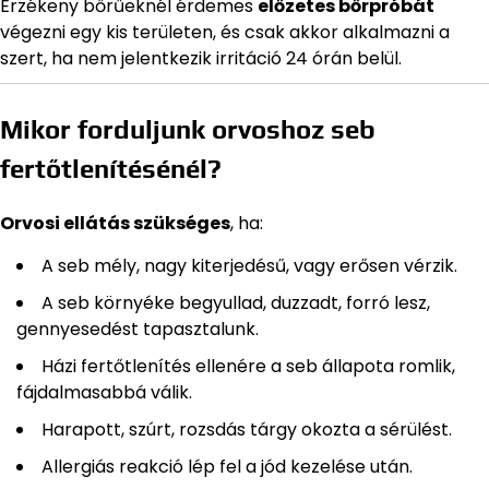
Érzékeny bőrűeknél érdemes
előzetes bőrpróbát
végezni egy kis területen, és csak akkor alkalmazni a
szert, ha nem jelentkezik irritáció 24 órán belül.
Mikor forduljunk orvoshoz seb
fertőtlenítésénél?
Orvosi ellátás szükséges
, ha:
A seb mély, nagy kiterjedésű, vagy erősen vérzik.
A seb környéke begyullad, duzzadt, forró lesz,
gennyesedést tapasztalunk.
Házi fertőtlenítés ellenére a seb állapota romlik,
fájdalmasabbá válik.
Harapott, szúrt, rozsdás tárgy okozta a sérülést.
Allergiás reakció lép fel a jód kezelése után.