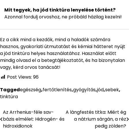
Mit tegyek, ha jód tinktúra lenyelése történt?
Azonnal fordulj orvoshoz, ne próbáld házilag kezelni!
Ez a cikk mind a kezdők, mind a haladók számára
hasznos, gyakorlati útmutatást és kémiai hátteret nyújt
a jód tinktúra helyes használatához. Használat előtt
mindig olvasd el a betegtájékoztatót, és ha bizonytalan
vagy, kérd orvos tanácsát!
Post Views:
96
Tagged
egészség
,
fertőtlenítés
,
gyógyítás
,
jód
,
sebek
,
tinktúra
Az Arrhenius-féle sav-
A lángfestés titka: Miért ég
Bejegyzés
bázis elmélet: Hidrogén- és
a nátrium sárgán, a réz
navigáció
hidroxidionok
pedig zölden?