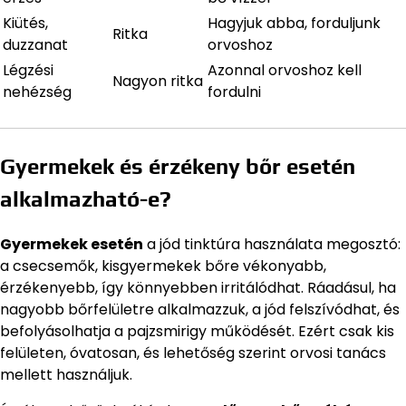
Kiütés,
Hagyjuk abba, forduljunk
Ritka
duzzanat
orvoshoz
Légzési
Azonnal orvoshoz kell
Nagyon ritka
nehézség
fordulni
Gyermekek és érzékeny bőr esetén
alkalmazható-e?
Gyermekek esetén
a jód tinktúra használata megosztó:
a csecsemők, kisgyermekek bőre vékonyabb,
érzékenyebb, így könnyebben irritálódhat. Ráadásul, ha
nagyobb bőrfelületre alkalmazzuk, a jód felszívódhat, és
befolyásolhatja a pajzsmirigy működését. Ezért csak kis
felületen, óvatosan, és lehetőség szerint orvosi tanács
mellett használjuk.