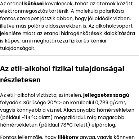
Az etanol
kötései
kovalensek, tehát az atomok között
elektronmegosztás történik. A molekula polaritása
fontos szerepet játszik abban, hogy jól oldódik vízben,
illetve más poláris oldószerekben is. Az alkoholcsoport
jelenléte miatt az etanol hidrogénkötések kialakítására
is képes, ami meghatározza fizikai és kémiai
tulajdonságait.
Az etil-alkohol fizikai tulajdonságai
részletesen
Az etil-alkohol víztiszta, színtelen,
jellegzetes szagú
folyadék. Sűrűsége 20 °C-on körülbelül 0,789 g/cm³,
vagyis könnyebb a víznél. Alacsonyabb hőmérsékleten
(például −114 °C alatt) megszilárdul, míg magasabb
hőmérsékleten (például 78 °C felett) elpárolog.
Fontos jellemzője, hogy
illékony
anyag, vagyis könnyen