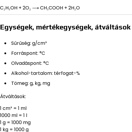
C₂H₅OH + 2O₂ ⟶ CH₃COOH + 2H₂O
Egységek, mértékegységek, átváltások
Sűrűség: g/cm³
Forráspont: °C
Olvadáspont: °C
Alkohol-tartalom: térfogat-%
Tömeg: g, kg, mg
Átváltások:
1 cm³ = 1 ml
1000 ml = 1 l
1 g = 1000 mg
1 kg = 1000 g