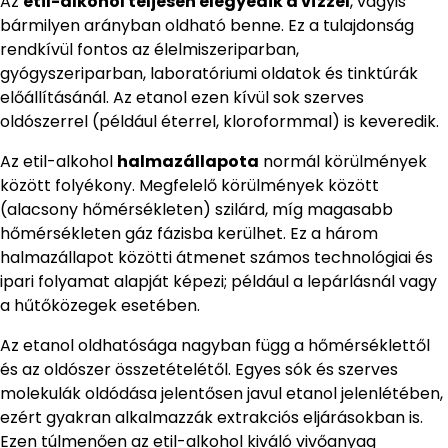
Az
etil-alkohol teljesen elegyedik a vízzel
, vagyis
bármilyen arányban oldható benne. Ez a tulajdonság
rendkívül fontos az élelmiszeriparban,
gyógyszeriparban, laboratóriumi oldatok és tinktúrák
előállításánál. Az etanol ezen kívül sok szerves
oldószerrel (például éterrel, kloroformmal) is keveredik.
Az etil-alkohol
halmazállapota
normál körülmények
között folyékony. Megfelelő körülmények között
(alacsony hőmérsékleten) szilárd, míg magasabb
hőmérsékleten gáz fázisba kerülhet. Ez a három
halmazállapot közötti átmenet számos technológiai és
ipari folyamat alapját képezi; például a lepárlásnál vagy
a hűtőközegek esetében.
Az etanol oldhatósága nagyban függ a hőmérséklettől
és az oldószer összetételétől. Egyes sók és szerves
molekulák oldódása jelentősen javul etanol jelenlétében,
ezért gyakran alkalmazzák extrakciós eljárásokban is.
Ezen túlmenően az etil-alkohol kiváló vivőanyag