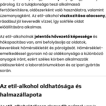
párolog. Ez a tulajdonsága teszi alkalmassá
fertőtlenítésre, oldószerként való használatra, valamint
üzemanyagként. Az etil-alkohol
viszkozitása alacsony
,
ráadásul jól keveredik vízzel, így sokféle oldat
előállítására alkalmas.
Az etil-alkoholnak
jelentős hővezető képessége
és
hőkapacitása van, ami befolyásolja az oldatok,
keverékek hőmérsékletét és párolgását. Hőmérséklet-
emelkedéssel gyorsan nő az oldékonysága a különböző
anyagok iránt, ezért széles körben alkalmazzák
oldószerként a laboratóriumokban és az ipari gyártás
során.
Az etil-alkohol oldhatósága és
halmazállapota