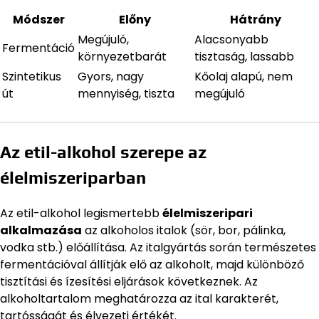
Módszer
Előny
Hátrány
Megújuló,
Alacsonyabb
Fermentáció
környezetbarát
tisztaság, lassabb
Szintetikus
Gyors, nagy
Kőolaj alapú, nem
út
mennyiség, tiszta
megújuló
Az etil-alkohol szerepe az
élelmiszeriparban
Az etil-alkohol legismertebb
élelmiszeripari
alkalmazása
az alkoholos italok (sör, bor, pálinka,
vodka stb.) előállítása. Az italgyártás során természetes
fermentációval állítják elő az alkoholt, majd különböző
tisztítási és ízesítési eljárások következnek. Az
alkoholtartalom meghatározza az ital karakterét,
tartósságát és élvezeti értékét.