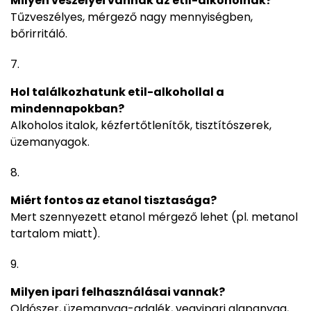
Milyen veszélyei vannak az etil-alkoholnak?
Tűzveszélyes, mérgező nagy mennyiségben,
bőrirritáló.
Hol találkozhatunk etil-alkohollal a
mindennapokban?
Alkoholos italok, kézfertőtlenítők, tisztítószerek,
üzemanyagok.
Miért fontos az etanol tisztasága?
Mert szennyezett etanol mérgező lehet (pl. metanol
tartalom miatt).
Milyen ipari felhasználásai vannak?
Oldószer, üzemanyag-adalék, vegyipari alapanyag,