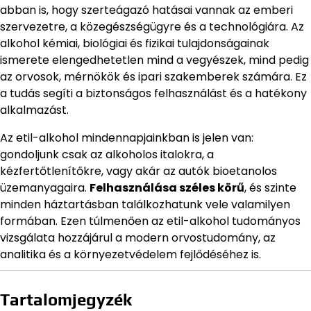
abban is, hogy szerteágazó hatásai vannak az emberi
szervezetre, a közegészségügyre és a technológiára. Az
alkohol kémiai, biológiai és fizikai tulajdonságainak
ismerete elengedhetetlen mind a vegyészek, mind pedig
az orvosok, mérnökök és ipari szakemberek számára. Ez
a tudás segíti a biztonságos felhasználást és a hatékony
alkalmazást.
Az etil-alkohol mindennapjainkban is jelen van:
gondoljunk csak az alkoholos italokra, a
kézfertőtlenítőkre, vagy akár az autók bioetanolos
üzemanyagaira.
Felhasználása széles körű
, és szinte
minden háztartásban találkozhatunk vele valamilyen
formában. Ezen túlmenően az etil-alkohol tudományos
vizsgálata hozzájárul a modern orvostudomány, az
analitika és a környezetvédelem fejlődéséhez is.
Tartalomjegyzék