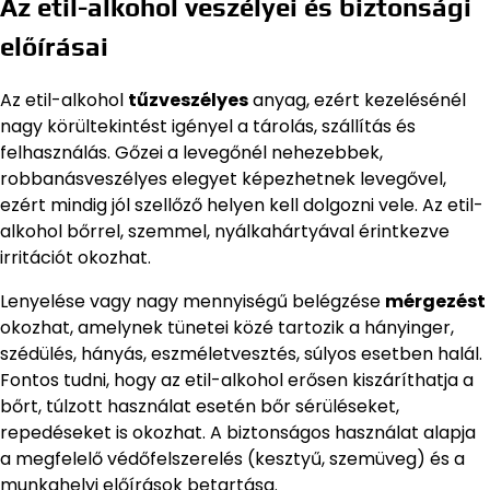
Az etil-alkohol veszélyei és biztonsági
előírásai
Az etil-alkohol
tűzveszélyes
anyag, ezért kezelésénél
nagy körültekintést igényel a tárolás, szállítás és
felhasználás. Gőzei a levegőnél nehezebbek,
robbanásveszélyes elegyet képezhetnek levegővel,
ezért mindig jól szellőző helyen kell dolgozni vele. Az etil-
alkohol bőrrel, szemmel, nyálkahártyával érintkezve
irritációt okozhat.
Lenyelése vagy nagy mennyiségű belégzése
mérgezést
okozhat, amelynek tünetei közé tartozik a hányinger,
szédülés, hányás, eszméletvesztés, súlyos esetben halál.
Fontos tudni, hogy az etil-alkohol erősen kiszáríthatja a
bőrt, túlzott használat esetén bőr sérüléseket,
repedéseket is okozhat. A biztonságos használat alapja
a megfelelő védőfelszerelés (kesztyű, szemüveg) és a
munkahelyi előírások betartása.