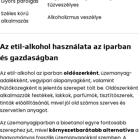
Gyors párolgás
tűzveszélyes
Széles körű
Alkoholizmus veszélye
alkalmazás
Az etil-alkohol használata az iparban
és gazdaságban
Az etil-alkohol az iparban
oldószerként
, üzemanyag-
adalékként, vegyipari alapanyagként, valamint
hűtőközegként is jelentős szerepet tölt be. Oldószerként
alkalmazzák festékek, lakkok, parfümök, tisztítószerek,
tinták előállításánál, mivel jól old számos szerves és
szervetlen anyagot.
Az üzemanyagiparban a bioetanol egyre fontosabb
szerephez jut, mivel
környezetbarátabb alternatíva
a
hagyományos fosszilis üzemanyagokkal szemben. A