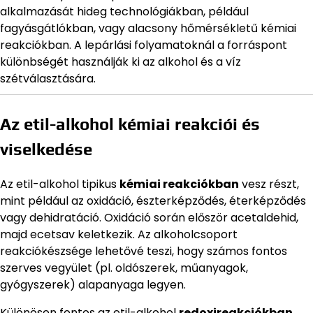
alkalmazását hideg technológiákban, például
fagyásgátlókban, vagy alacsony hőmérsékletű kémiai
reakciókban. A lepárlási folyamatoknál a forráspont
különbségét használják ki az alkohol és a víz
szétválasztására.
Az etil-alkohol kémiai reakciói és
viselkedése
Az etil-alkohol tipikus
kémiai reakciókban
vesz részt,
mint például az oxidáció, észterképződés, éterképződés
vagy dehidratáció. Oxidáció során először acetaldehid,
majd ecetsav keletkezik. Az alkoholcsoport
reakciókészsége lehetővé teszi, hogy számos fontos
szerves vegyület (pl. oldószerek, műanyagok,
gyógyszerek) alapanyaga legyen.
Különösen fontos az etil-alkohol
redoxireakciókban