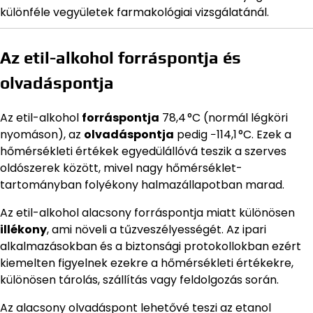
különféle vegyületek farmakológiai vizsgálatánál.
Az etil-alkohol forráspontja és
olvadáspontja
Az etil-alkohol
forráspontja
78,4 °C (normál légköri
nyomáson), az
olvadáspontja
pedig −114,1 °C. Ezek a
hőmérsékleti értékek egyedülállóvá teszik a szerves
oldószerek között, mivel nagy hőmérséklet-
tartományban folyékony halmazállapotban marad.
Az etil-alkohol alacsony forráspontja miatt különösen
illékony
, ami növeli a tűzveszélyességét. Az ipari
alkalmazásokban és a biztonsági protokollokban ezért
kiemelten figyelnek ezekre a hőmérsékleti értékekre,
különösen tárolás, szállítás vagy feldolgozás során.
Az alacsony olvadáspont lehetővé teszi az etanol