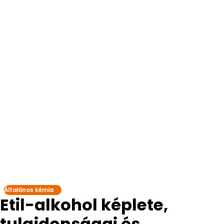
Általános kémia
Etil-alkohol képlete,
tulajdonságai és