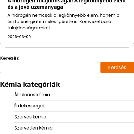
A hidrogén tulajdonságai: A legkönnyebb elem
és a jövő üzemanyaga
A hidrogén nemcsak a legkönnyebb elem, hanem a
tiszta energiatermelés ígérete is. Környezetbarát
tulajdonságai miatt…
2026-03-09
Keresés
Keresés
Kémia kategóriák
Általános kémia
Érdekességek
Szerves kémia
Szervetlen kémia