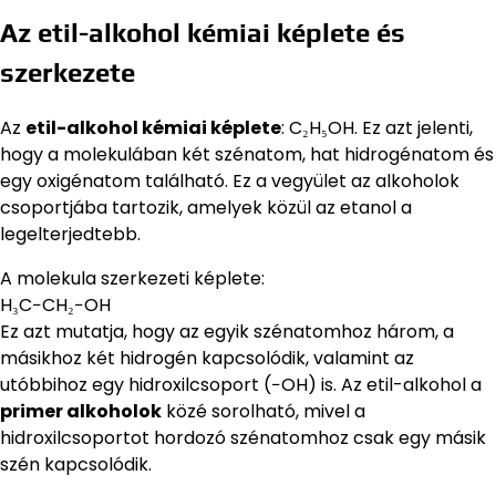
Az etil-alkohol kémiai képlete és
szerkezete
Az
etil-alkohol kémiai képlete
: C₂H₅OH. Ez azt jelenti,
hogy a molekulában két szénatom, hat hidrogénatom és
egy oxigénatom található. Ez a vegyület az alkoholok
csoportjába tartozik, amelyek közül az etanol a
legelterjedtebb.
A molekula szerkezeti képlete:
H₃C−CH₂−OH
Ez azt mutatja, hogy az egyik szénatomhoz három, a
másikhoz két hidrogén kapcsolódik, valamint az
utóbbihoz egy hidroxilcsoport (−OH) is. Az etil-alkohol a
primer alkoholok
közé sorolható, mivel a
hidroxilcsoportot hordozó szénatomhoz csak egy másik
szén kapcsolódik.