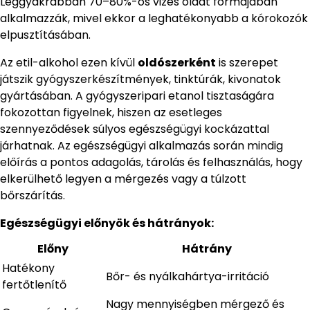
Leggyakrabban 70–80%-os vizes oldat formájában
alkalmazzák, mivel ekkor a leghatékonyabb a kórokozók
elpusztításában.
Az etil-alkohol ezen kívül
oldószerként
is szerepet
játszik gyógyszerkészítmények, tinktúrák, kivonatok
gyártásában. A gyógyszeripari etanol tisztaságára
fokozottan figyelnek, hiszen az esetleges
szennyeződések súlyos egészségügyi kockázattal
járhatnak. Az egészségügyi alkalmazás során mindig
előírás a pontos adagolás, tárolás és felhasználás, hogy
elkerülhető legyen a mérgezés vagy a túlzott
bőrszárítás.
Egészségügyi előnyök és hátrányok:
Előny
Hátrány
Hatékony
Bőr- és nyálkahártya-irritáció
fertőtlenítő
Nagy mennyiségben mérgező és