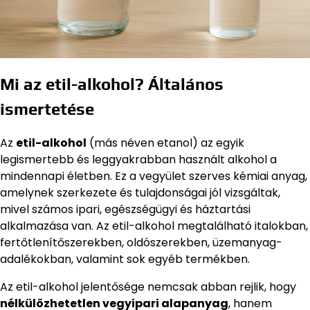
Mi az etil-alkohol? Általános
ismertetése
Az
etil-alkohol
(más néven etanol) az egyik
legismertebb és leggyakrabban használt alkohol a
mindennapi életben. Ez a vegyület szerves kémiai anyag,
amelynek szerkezete és tulajdonságai jól vizsgáltak,
mivel számos ipari, egészségügyi és háztartási
alkalmazása van. Az etil-alkohol megtalálható italokban,
fertőtlenítőszerekben, oldószerekben, üzemanyag-
adalékokban, valamint sok egyéb termékben.
Az etil-alkohol jelentősége nemcsak abban rejlik, hogy
nélkülözhetetlen vegyipari alapanyag
, hanem