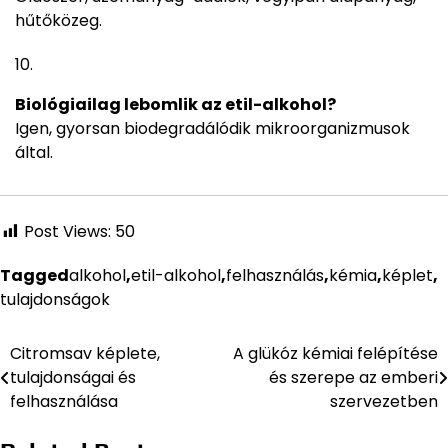
hűtőközeg.
Biológiailag lebomlik az etil-alkohol?
Igen, gyorsan biodegradálódik mikroorganizmusok
által.
Post Views:
50
Tagged
alkohol
,
etil-alkohol
,
felhasználás
,
kémia
,
képlet
,
tulajdonságok
Citromsav képlete,
A glükóz kémiai felépítése
Bejegyzés
tulajdonságai és
és szerepe az emberi
navigáció
felhasználása
szervezetben