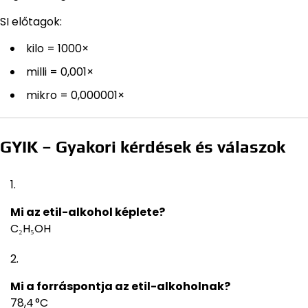
SI előtagok:
kilo = 1000×
milli = 0,001×
mikro = 0,000001×
GYIK – Gyakori kérdések és válaszok
Mi az etil-alkohol képlete?
C₂H₅OH
Mi a forráspontja az etil-alkoholnak?
78,4 °C