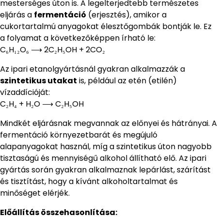
mesterséges úton is. A legelterjedtebb természetes
eljárás a
fermentáció
(erjesztés), amikor a
cukortartalmú anyagokat élesztőgombák bontják le. Ez
a folyamat a következőképpen írható le:
C₆H₁₂O₆ ⟶ 2C₂H₅OH + 2CO₂
Az ipari etanolgyártásnál gyakran alkalmazzák a
szintetikus utakat
is, például az etén (etilén)
vízaddícióját:
C₂H₄ + H₂O ⟶ C₂H₅OH
Mindkét eljárásnak megvannak az előnyei és hátrányai. A
fermentáció környezetbarát és megújuló
alapanyagokat használ, míg a szintetikus úton nagyobb
tisztaságú és mennyiségű alkohol állítható elő. Az ipari
gyártás során gyakran alkalmaznak lepárlást, szárítást
és tisztítást, hogy a kívánt alkoholtartalmat és
minőséget elérjék.
Előállítás összehasonlítása: