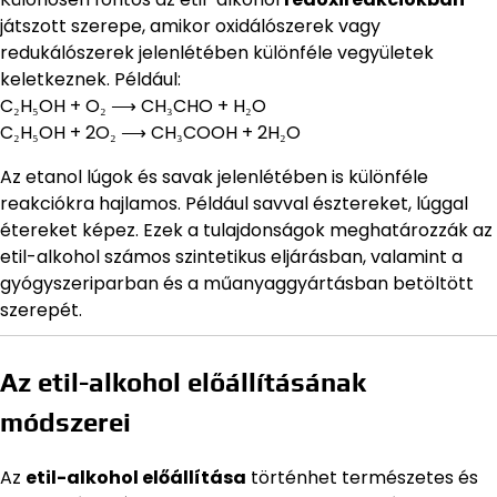
játszott szerepe, amikor oxidálószerek vagy
redukálószerek jelenlétében különféle vegyületek
keletkeznek. Például:
C₂H₅OH + O₂ ⟶ CH₃CHO + H₂O
C₂H₅OH + 2O₂ ⟶ CH₃COOH + 2H₂O
Az etanol lúgok és savak jelenlétében is különféle
reakciókra hajlamos. Például savval észtereket, lúggal
étereket képez. Ezek a tulajdonságok meghatározzák az
etil-alkohol számos szintetikus eljárásban, valamint a
gyógyszeriparban és a műanyaggyártásban betöltött
szerepét.
Az etil-alkohol előállításának
módszerei
Az
etil-alkohol előállítása
történhet természetes és