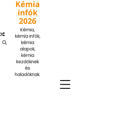
Kémia
Skip
to
infók
content
2026
Kémia,
kémia infók,
kémia
alapok,
kémia
kezdőknek
és
haladóknak.