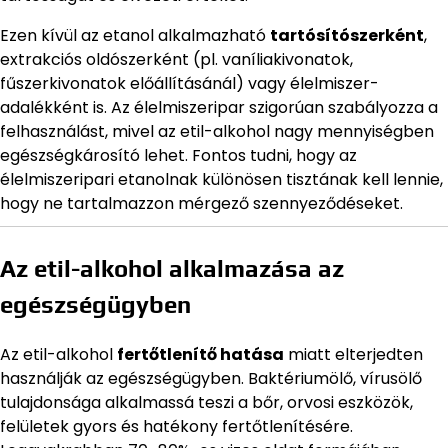
Ezen kívül az etanol alkalmazható
tartósítószerként
,
extrakciós oldószerként (pl. vaníliakivonatok,
fűszerkivonatok előállításánál) vagy élelmiszer-
adalékként is. Az élelmiszeripar szigorúan szabályozza a
felhasználást, mivel az etil-alkohol nagy mennyiségben
egészségkárosító lehet. Fontos tudni, hogy az
élelmiszeripari etanolnak különösen tisztának kell lennie,
hogy ne tartalmazzon mérgező szennyeződéseket.
Az etil-alkohol alkalmazása az
egészségügyben
Az etil-alkohol
fertőtlenítő hatása
miatt elterjedten
használják az egészségügyben. Baktériumölő, vírusölő
tulajdonsága alkalmassá teszi a bőr, orvosi eszközök,
felületek gyors és hatékony fertőtlenítésére.