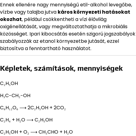
Ennek ellenére nagy mennyiségű etil-alkohol levegőbe,
vízbe vagy talajba jutva
káros környezeti hatásokat
okozhat
, például csökkentheti a vízi élővilág
oxigénellátását, vagy megváltoztathatja a mikrobiális
közösséget. Ipari kibocsátás esetén szigorú jogszabályok
szabályozzák az etanol környezetbe jutását, ezzel
biztosítva a fenntartható használatot.
Képletek, számítások, mennyiségek
C₂H₅OH
H₃C−CH₂−OH
C₆H₁₂O₆ ⟶ 2C₂H₅OH + 2CO₂
C₂H₄ + H₂O ⟶ C₂H₅OH
C₂H₅OH + O₂ ⟶ CH₃CHO + H₂O