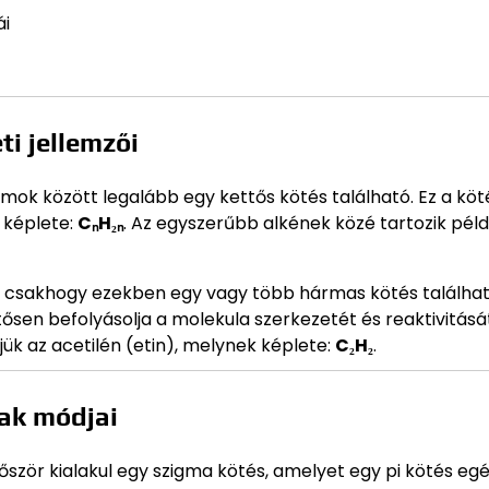
ái
ti jellemzői
ok között legalább egy kettős kötés található. Ez a köt
s képlete:
CₙH₂ₙ
. Az egyszerűbb alkének közé tartozik péld
g, csakhogy ezekben egy vagy több hármas kötés találhat
tősen befolyásolja a molekula szerkezetét és reaktivitását
jük az acetilén (etin), melynek képlete:
C₂H₂
.
ak módjai
ször kialakul egy szigma kötés, amelyet egy pi kötés egés