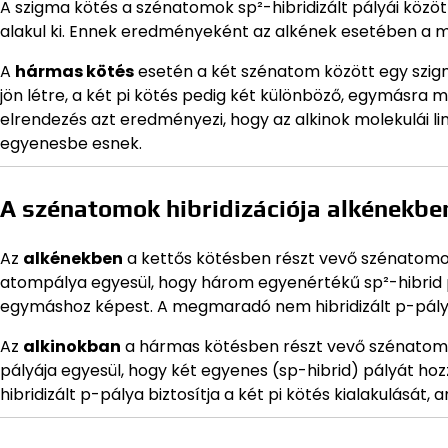
A szigma kötés a szénatomok sp²-hibridizált pályái között
alakul ki. Ennek eredményeként az alkének esetében a mo
A
hármas kötés
esetén a két szénatom között egy szigma 
jön létre, a két pi kötés pedig két különböző, egymásra
elrendezés azt eredményezi, hogy az alkinok molekulái 
egyenesbe esnek.
A szénatomok hibridizációja alkénekbe
Az
alkénekben
a kettős kötésben részt vevő szénatom
atompálya egyesül, hogy három egyenértékű sp²-hibrid 
egymáshoz képest. A megmaradó nem hibridizált p-pályák
Az
alkinokban
a hármas kötésben részt vevő szénato
pályája egyesül, hogy két egyenes (sp-hibrid) pályát ho
hibridizált p-pálya biztosítja a két pi kötés kialakulás