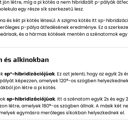
 jön létre, míg a pi kötés a nem hibridizált p-pályák átfe
lekula egy része sík szerkezetű lesz.
és két pi kötés létesül. A szigma kötés itt sp-hibridizác
 merőleges p-pálya átfedésének eredménye. Ez a szerkeze
lineárisak, és a hármas kötések mentén a szénatomok egy
n és alkinokban
ok
sp²-hibridizációjúak
. Ez azt jelenti, hogy az egyik 2s 
pályát képezzen, amelyek 120°-os szögben helyezkednek
ból jön létre a pi kötés.
mok
sp-hibridizációjúak
. Itt a szénatom egyik 2s és egy 
zzon létre, amelyek 180°-os szögben állnak. A másik két 
át, amelyek egymásra merőleges síkokban helyezkednek el.