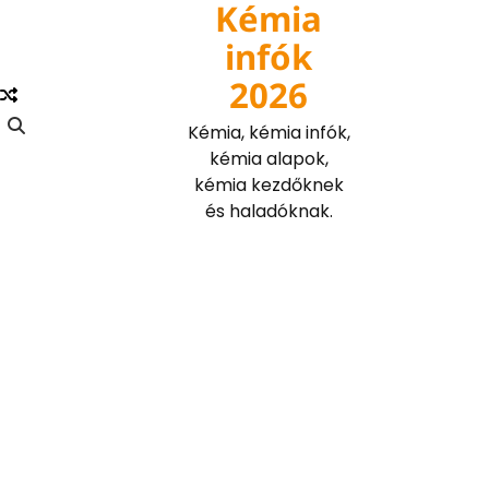
Kémia
Skip
to
infók
content
2026
Kémia, kémia infók,
kémia alapok,
kémia kezdőknek
és haladóknak.