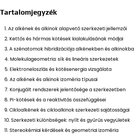
Tartalomjegyzék
Az alkének és alkinok alapvető szerkezeti jellemzői
Kettős és hármas kötések kialakulásának módjai
A szénatomok hibridizációja alkénekben és alkinokb
Molekulageometria: sík és lineáris szerkezetek
Elektroneloszlás és kötésenergia vizsgálata
Az alkének és alkinok izoméria típusai
Konjugált rendszerek jelentősége a szerkezetben
Pi-kötések és a reaktivitás összefüggései
Cikloalkének és cikloalkinok szerkezeti sajátosságai
Szerkezeti különbségek: nyílt és gyűrűs vegyületek
Stereokémiai kérdések és geometriai izoméria