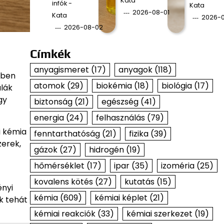
Kata
infók -
Kata
2026-08-01
Kata
2026-0
2026-08-02
Címkék
anyagismeret
(17)
anyagok
(118)
ében
atomok
(29)
biokémia
(18)
biológia
(17)
ulák
gy
biztonság
(21)
egészség
(41)
energia
(24)
felhasználás
(79)
i kémia
fenntarthatóság
(21)
fizika
(39)
zerek,
gázok
(27)
hidrogén
(19)
hőmérséklet
(17)
ipar
(35)
izoméria
(25)
kovalens kötés
(27)
kutatás
(15)
ényi
kémia
(609)
kémiai képlet
(21)
k tehát
kémiai reakciók
(33)
kémiai szerkezet
(19)