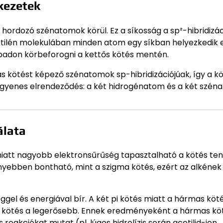
rkezetek
 hordozó szénatomok körül. Ez a síkosság a sp²-hibridizá
etilén molekulában minden atom egy síkban helyezkedik el
badon körbeforogni a kettős kötés mentén.
as kötést képező szénatomok sp-hibridizációjúak, így a k
z egyenes elrendeződés: a két hidrogénatom és a két szén
álata
miatt nagyobb elektronsűrűség tapasztalható a kötés te
könnyebben bontható, mint a szigma kötés, ezért az alkének
l és energiával bír. A két pi kötés miatt a hármas köt
ma kötés a legerősebb. Ennek eredményeként a hármas kö
eakciókat mutat (pl. lúgos hidrolízis során acetilid-ion