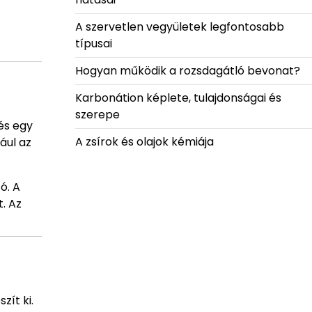
A szervetlen vegyületek legfontosabb
típusai
Hogyan működik a rozsdagátló bevonat?
Karbonátion képlete, tulajdonságai és
szerepe
és egy
A zsírok és olajok kémiája
ául az
ó. A
. Az
zít ki.