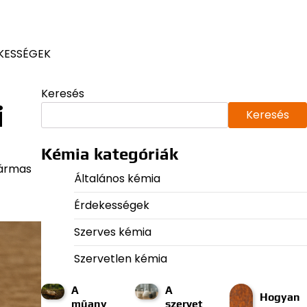
KESSÉGEK
Keresés
i
Keresés
Kémia kategóriák
hármas
Általános kémia
Érdekességek
Szerves kémia
Szervetlen kémia
A
A
Hogyan
műany
szervet