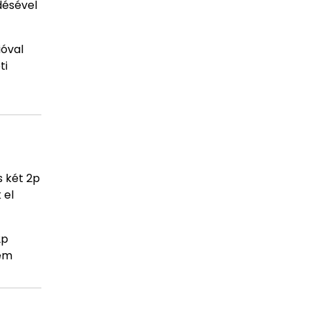
désével
ióval
ti
és két 2p
 el
2p
nem