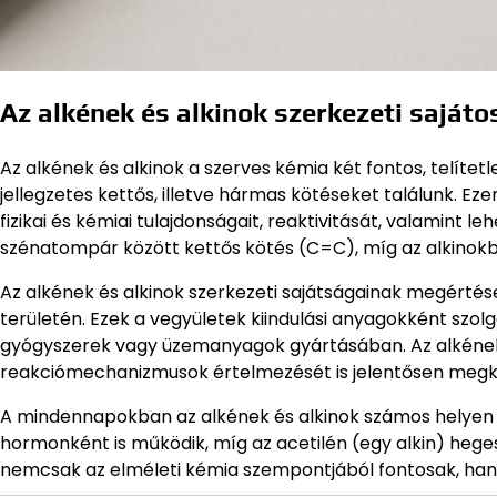
Az alkének és alkinok szerkezeti saját
Az alkének és alkinok a szerves kémia két fontos, telíte
jellegzetes kettős, illetve hármas kötéseket találunk.
fizikai és kémiai tulajdonságait, reaktivitását, valamint 
szénatompár között kettős kötés (C=C), míg az alkinokb
Az alkének és alkinok szerkezeti sajátságainak megértés
területén. Ezek a vegyületek kiindulási anyagokként szol
gyógyszerek vagy üzemanyagok gyártásában. Az alkének é
reakciómechanizmusok értelmezését is jelentősen megkö
A mindennapokban az alkének és alkinok számos helyen m
hormonként is működik, míg az acetilén (egy alkin) heges
nemcsak az elméleti kémia szempontjából fontosak, hanem