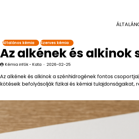
ÁLTALÁN
Általános kémia
Szerves kémia
Az alkének és alkinok 
Kémia infók - Kata
2026-02-25
Az alkének és alkinok a szénhidrogének fontos csoportjai,
kötéseik befolyásolják fizikai és kémiai tulajdonságaikat