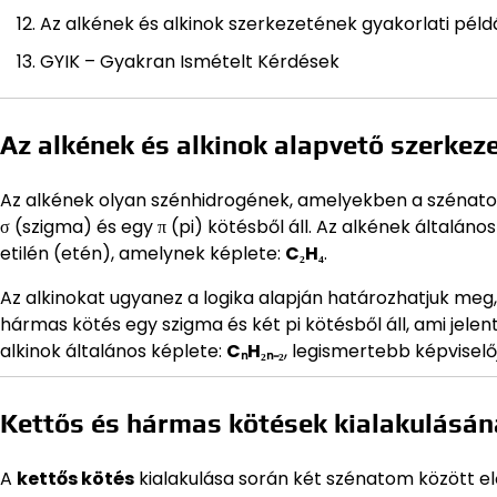
Az alkének és alkinok szerkezetének gyakorlati péld
GYIK – Gyakran Ismételt Kérdések
Az alkének és alkinok alapvető szerkeze
Az alkének olyan szénhidrogének, amelyekben a szénatom
σ (szigma) és egy π (pi) kötésből áll. Az alkének általáno
etilén (etén), amelynek képlete:
C₂H₄
.
Az alkinokat ugyanez a logika alapján határozhatjuk me
hármas kötés egy szigma és két pi kötésből áll, ami jelen
alkinok általános képlete:
CₙH₂ₙ₋₂
, legismertebb képviselő
Kettős és hármas kötések kialakulásán
A
kettős kötés
kialakulása során két szénatom között elő