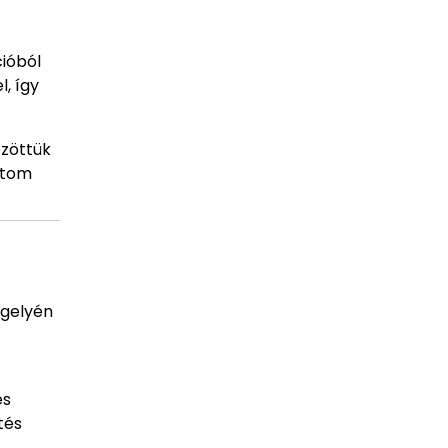
cióból
, így
özöttük
atom
ngelyén
és
tés