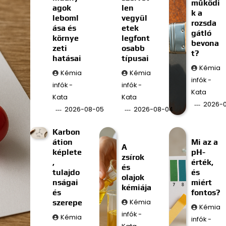
működi
agok
len
k a
leboml
vegyül
rozsda
ása és
etek
gátló
környe
legfont
bevona
zeti
osabb
t?
hatásai
típusai
Kémia
Kémia
Kémia
infók -
infók -
infók -
Kata
Kata
Kata
2026-
2026-08-05
2026-08-04
Karbon
átion
Mi az a
A
képlete
pH-
zsírok
,
érték,
és
tulajdo
és
olajok
nságai
miért
kémiája
és
fontos?
szerepe
Kémia
Kémia
infók -
Kémia
infók -