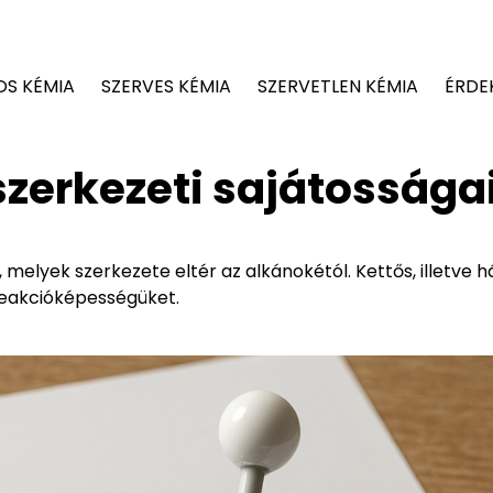
OS KÉMIA
SZERVES KÉMIA
SZERVETLEN KÉMIA
ÉRDE
szerkezeti sajátossága
 melyek szerkezete eltér az alkánokétól. Kettős, illetve 
, reakcióképességüket.