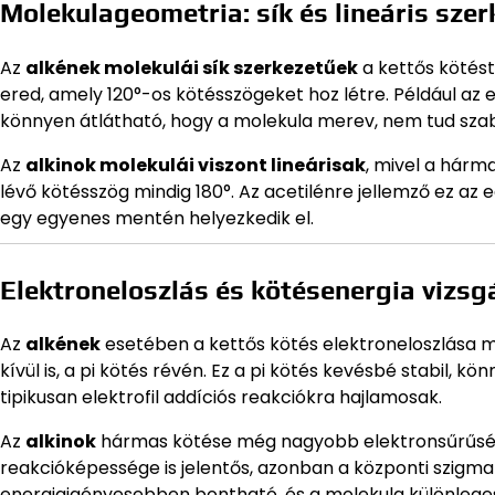
Molekulageometria: sík és lineáris sze
Az
alkének molekulái sík szerkezetűek
a kettős kötést
ered, amely 120°-os kötésszögeket hoz létre. Például az 
könnyen átlátható, hogy a molekula merev, nem tud sza
Az
alkinok molekulái viszont lineárisak
, mivel a hárm
lévő kötésszög mindig 180°. Az acetilénre jellemző ez a
egy egyenes mentén helyezkedik el.
Elektroneloszlás és kötésenergia vizsg
Az
alkének
esetében a kettős kötés elektroneloszlása 
kívül is, a pi kötés révén. Ez a pi kötés kevésbé stabil, 
tipikusan elektrofil addíciós reakciókra hajlamosak.
Az
alkinok
hármas kötése még nagyobb elektronsűrűségge
reakcióképessége is jelentős, azonban a központi szig
energiaigényesebben bontható, és a molekula különleges r