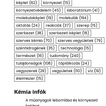
képlet
(62)
környezet
(15)
környezetvédelem
(45)
laboratórium
(41)
molekulaképlet
(19)
molekulák
(194)
oktatás
(24)
reakciók
(37)
szerep
(15)
szerkezet
(38)
szerkezeti képlet
(18)
szerves kémia
(70)
szerves vegyületek
(79)
szénhidrogének
(35)
technológia
(15)
természet
(16)
tudomány
(240)
tulajdonságok
(108)
táplálkozás
(24)
vegyszerek
(29)
vegyületek
(110)
víz
(19)
élelmiszer
(15)
Kémia infók
A műanyagok lebomlása és környezeti
hatásai