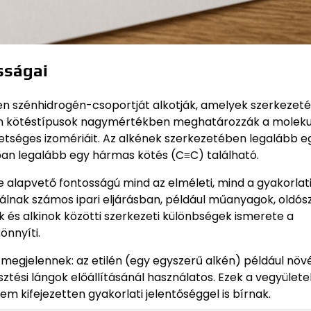
osságai
tlen szénhidrogén-csoportját alkotják, amelyek szerkezet
 Ezen kötéstípusok nagymértékben meghatározzák a molek
lehetséges izomériáit. Az alkének szerkezetében legalább e
an legalább egy hármas kötés (C≡C) található.
e alapvető fontosságú mind az elméleti, mind a gyakorlat
gálnak számos ipari eljárásban, például műanyagok, oldós
s alkinok közötti szerkezeti különbségek ismerete a
nnyíti.
egjelennek: az etilén (egy egyszerű alkén) például növ
ztési lángok előállításánál használatos. Ezek a vegyülete
 kifejezetten gyakorlati jelentőséggel is bírnak.