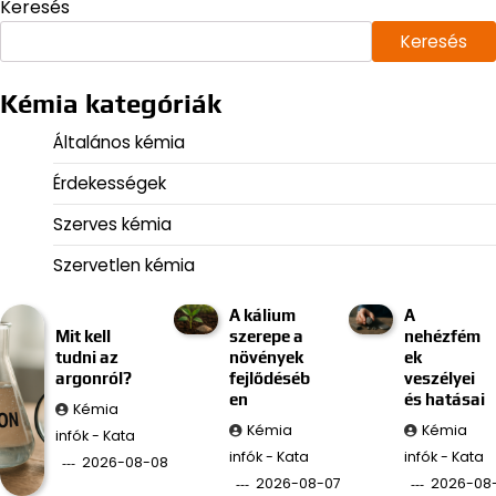
Keresés
Keresés
Kémia kategóriák
Általános kémia
Érdekességek
Szerves kémia
Szervetlen kémia
A kálium
A
Mit kell
szerepe a
nehézfém
tudni az
növények
ek
argonról?
fejlődéséb
veszélyei
en
és hatásai
Kémia
Kémia
Kémia
infók - Kata
infók - Kata
infók - Kata
2026-08-08
2026-08-07
2026-08