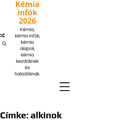
Kémia
Skip
to
infók
content
2026
Kémia,
kémia infók,
kémia
alapok,
kémia
kezdőknek
és
haladóknak.
Címke:
alkinok