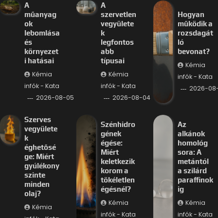
A
A
műanyag
szervetlen
Hogyan
ok
vegyülete
működik a
lebomlása
k
rozsdagát
és
legfontos
ló
környezet
abb
bevonat?
i hatásai
típusai
Kémia
Kémia
Kémia
infók - Kata
infók - Kata
infók - Kata
2026-08
2026-08-05
2026-08-04
Szerves
Szénhidro
Az
vegyülete
gének
alkánok
k
égése:
homológ
éghetősé
Miért
sora: A
ge: Miért
keletkezik
metántól
gyúlékony
korom a
a szilárd
szinte
tökéletlen
paraffinok
minden
égésnél?
ig
olaj?
Kémia
Kémia
Kémia
infók - Kata
infók - Kata