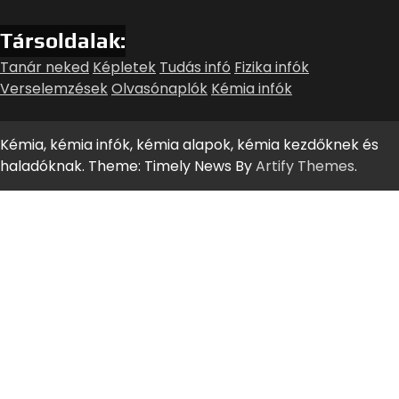
Társoldalak:
Tanár neked
Képletek
Tudás infó
Fizika infók
Verselemzések
Olvasónaplók
Kémia infók
Kémia, kémia infók, kémia alapok, kémia kezdőknek és
haladóknak. Theme: Timely News By
Artify Themes
.