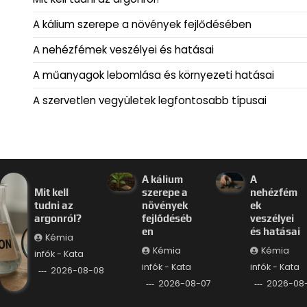
A kálium szerepe a növények fejlődésében
A nehézfémek veszélyei és hatásai
A műanyagok lebomlása és környezeti hatásai
A szervetlen vegyületek legfontosabb típusai
A kálium
A
Mit kell
szerepe a
nehézfém
tudni az
növények
ek
argonról?
fejlődéséb
veszélyei
en
és hatásai
Kémia
Kémia
Kémia
infók - Kata
infók - Kata
infók - Kata
2026-08-08
2026-08-07
2026-08