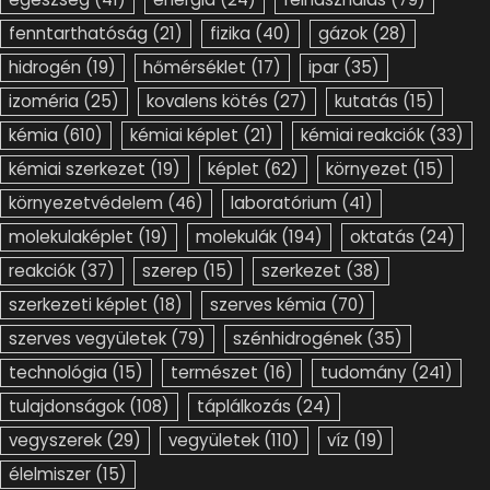
fenntarthatóság
(21)
fizika
(40)
gázok
(28)
hidrogén
(19)
hőmérséklet
(17)
ipar
(35)
izoméria
(25)
kovalens kötés
(27)
kutatás
(15)
kémia
(610)
kémiai képlet
(21)
kémiai reakciók
(33)
kémiai szerkezet
(19)
képlet
(62)
környezet
(15)
környezetvédelem
(46)
laboratórium
(41)
molekulaképlet
(19)
molekulák
(194)
oktatás
(24)
reakciók
(37)
szerep
(15)
szerkezet
(38)
szerkezeti képlet
(18)
szerves kémia
(70)
szerves vegyületek
(79)
szénhidrogének
(35)
technológia
(15)
természet
(16)
tudomány
(241)
tulajdonságok
(108)
táplálkozás
(24)
vegyszerek
(29)
vegyületek
(110)
víz
(19)
élelmiszer
(15)