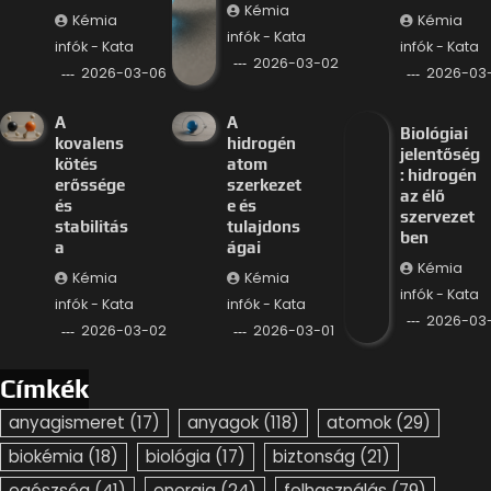
Kémia
Kémia
Kémia
infók - Kata
infók - Kata
infók - Kata
2026-03-02
2026-03-06
2026-03
A
A
Biológiai
kovalens
hidrogén
jelentőség
kötés
atom
: hidrogén
erőssége
szerkezet
az élő
és
e és
szervezet
stabilitás
tulajdons
ben
a
ágai
Kémia
Kémia
Kémia
infók - Kata
infók - Kata
infók - Kata
2026-03-
2026-03-02
2026-03-01
Címkék
anyagismeret
(17)
anyagok
(118)
atomok
(29)
biokémia
(18)
biológia
(17)
biztonság
(21)
egészség
(41)
energia
(24)
felhasználás
(79)