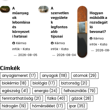
A
A
műanyag
szervetlen
Hogyan
ok
vegyülete
működik a
lebomlása
k
rozsdagát
és
legfontos
ló
környezet
abb
bevonat?
i hatásai
típusai
Kémia
Kémia
Kémia
infók - Kata
infók - Kata
infók - Kata
2026-08
2026-08-05
2026-08-04
Címkék
anyagismeret
(17)
anyagok
(118)
atomok
(29)
biokémia
(18)
biológia
(17)
biztonság
(21)
egészség
(41)
energia
(24)
felhasználás
(79)
fenntarthatóság
(21)
fizika
(40)
gázok
(28)
hidrogén
(19)
hőmérséklet
(17)
ipar
(35)