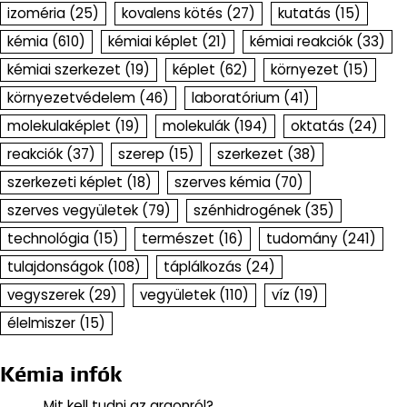
izoméria
(25)
kovalens kötés
(27)
kutatás
(15)
kémia
(610)
kémiai képlet
(21)
kémiai reakciók
(33)
kémiai szerkezet
(19)
képlet
(62)
környezet
(15)
környezetvédelem
(46)
laboratórium
(41)
molekulaképlet
(19)
molekulák
(194)
oktatás
(24)
reakciók
(37)
szerep
(15)
szerkezet
(38)
szerkezeti képlet
(18)
szerves kémia
(70)
szerves vegyületek
(79)
szénhidrogének
(35)
technológia
(15)
természet
(16)
tudomány
(241)
tulajdonságok
(108)
táplálkozás
(24)
vegyszerek
(29)
vegyületek
(110)
víz
(19)
élelmiszer
(15)
Kémia infók
Mit kell tudni az argonról?