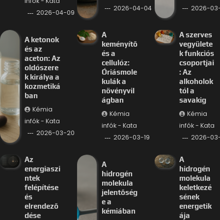
infók - Kata
2026-04-04
2026-03-
2026-04-09
A
A szerves
A ketonok
keményítő
vegyülete
és az
és a
k funkciós
aceton: Az
cellulóz:
csoportjai
oldószere
Óriásmole
: Az
k királya a
kulák a
alkoholok
kozmetiká
növényvil
tól a
ban
ágban
savakig
Kémia
Kémia
Kémia
infók - Kata
infók - Kata
infók - Kata
2026-03-20
2026-03-19
2026-03-
Az
A
A
energiaszi
hidrogén
hidrogén
ntek
molekula
molekula
felépítése
keletkezé
jelentőség
és
sének
e a
elrendező
energetik
kémiában
dése
ája