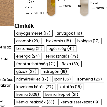
Kata
infók -
Kata
2026-08-01
Kata
2026-0
2026-08-02
Címkék
anyagismeret
(17)
anyagok
(118)
atomok
(29)
biokémia
(18)
biológia
(17)
tni az
biztonság
(21)
egészség
(41)
energia
(24)
felhasználás
(79)
ak az
fenntarthatóság
(21)
fizika
(39)
gázok
(27)
hidrogén
(19)
hőmérséklet
(17)
ipar
(35)
izoméria
(25)
 mérése
yakran
kovalens kötés
(27)
kutatás
(15)
kémia
(609)
kémiai képlet
(21)
Az
kémiai reakciók
(33)
kémiai szerkezet
(19)
yen