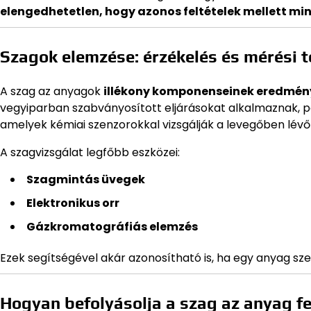
elengedhetetlen, hogy azonos feltételek mellett min
Szagok elemzése: érzékelés és mérési 
A szag az anyagok
illékony komponenseinek eredmén
vegyiparban szabványosított eljárásokat alkalmaznak, p
amelyek kémiai szenzorokkal vizsgálják a levegőben lévő
A szagvizsgálat legfőbb eszközei:
Szagmintás üvegek
Elektronikus orr
Gázkromatográfiás elemzés
Ezek segítségével akár azonosítható is, ha egy anyag sz
Hogyan befolyásolja a szag az anyag f