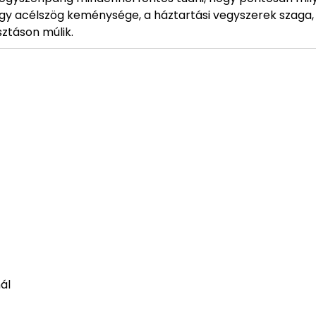
y acélszög keménysége, a háztartási vegyszerek szaga,
ztáson múlik.
ál