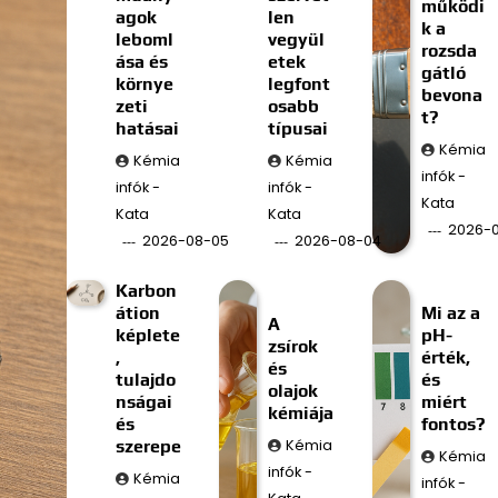
működi
agok
len
k a
leboml
vegyül
rozsda
ása és
etek
gátló
környe
legfont
bevona
zeti
osabb
t?
hatásai
típusai
Kémia
Kémia
Kémia
infók -
infók -
infók -
Kata
Kata
Kata
2026-
2026-08-05
2026-08-04
Karbon
átion
Mi az a
A
képlete
pH-
zsírok
,
érték,
és
tulajdo
és
olajok
nságai
miért
kémiája
és
fontos?
szerepe
Kémia
Kémia
infók -
Kémia
infók -