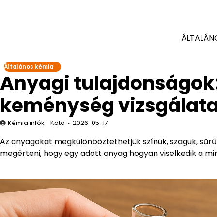
ÁLTALÁN
Általános kémia
Anyagi tulajdonságok: 
keménység vizsgálat
Kémia infók - Kata
2026-05-17
Az anyagokat megkülönböztethetjük színük, szaguk, sűrű
megérteni, hogy egy adott anyag hogyan viselkedik a mi