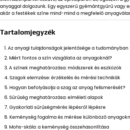
anyaggal dolgozunk. Egy egyszerű gyémántgyűrű vagy eg
akár a festékek színe mind-mind a megfelelő anyagválas
Tartalomjegyzék
Az anyagi tulajdonságok jelentősége a tudományban
Miért fontos a szín vizsgálata az anyagoknál?
A színek meghatározása: módszerek és eszközök
Szagok elemzése: érzékelés és mérési technikák
Hogyan befolyásolja a szag az anyag felismerését?
Sűrűség meghatározása: elméleti alapok
Gyakorlati sűrűségmérés lépésről lépésre
Keménység fogalma és mérése különböző anyagokn
Mohs-skála: a keménység összehasonlítása