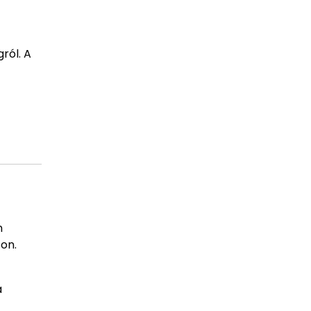
ról. A
n
on.
a