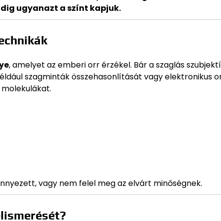
dig ugyanazt a színt kapjuk.
technikák
ye
, amelyet az emberi orr érzékel. Bár a szaglás szubjektí
éldául szagminták összehasonlítását vagy elektronikus o
 molekulákat.
ennyezett, vagy nem felel meg az elvárt minőségnek.
elismerését?