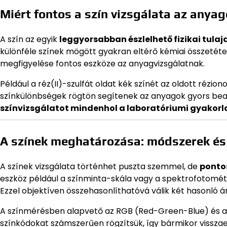
Miért fontos a szín vizsgálata az anya
A szín az egyik
leggyorsabban észlelhető fizikai tula
különféle színek mögött gyakran eltérő kémiai összetéte
megfigyelése fontos eszköze az anyagvizsgálatnak.
Például a réz(II)-szulfát oldat kék színét az oldott rézion
színkülönbségek rögtön segítenek az anyagok gyors be
színvizsgálatot mindenhol a laboratóriumi gyakorl
A színek meghatározása: módszerek és
A színek vizsgálata történhet puszta szemmel, de
ponto
eszköz például a színminta-skála vagy a spektrofotométe
Ezzel objektíven összehasonlíthatóvá válik két hasonló á
A színmérésben alapvető az RGB (Red-Green-Blue) és a C
színkódokat számszerűen rögzítsük, így bármikor vissza