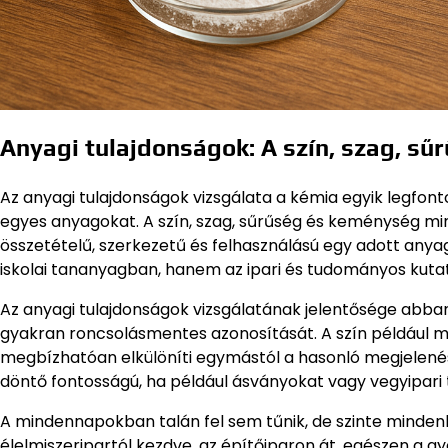
Anyagi tulajdonságok: A szín, szag, sű
Az anyagi tulajdonságok vizsgálata a kémia egyik legfont
egyes anyagokat. A szín, szag, sűrűség és keménység mi
összetételű, szerkezetű és felhasználású egy adott anyag
iskolai tananyagban, hanem az ipari és tudományos kutat
Az anyagi tulajdonságok vizsgálatának jelentősége abban 
gyakran roncsolásmentes azonosítását. A szín például má
megbízhatóan elkülöníti egymástól a hasonló megjelené
döntő fontosságú, ha például ásványokat vagy vegyipari 
A mindennapokban talán fel sem tűnik, de szinte minden
élelmiszeripartól kezdve, az építőiparon át, egészen a g