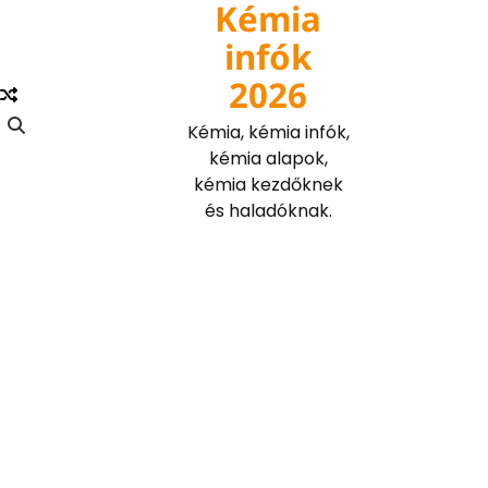
Kémia
Skip
to
infók
content
2026
Kémia, kémia infók,
kémia alapok,
kémia kezdőknek
és haladóknak.