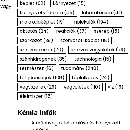
képlet
(62)
környezet
(15)
 vagy
környezetvédelem
(45)
laboratórium
(41)
molekulaképlet
(19)
molekulák
(194)
oktatás
(24)
reakciók
(37)
szerep
(15)
szerkezet
(38)
szerkezeti képlet
(18)
szerves kémia
(70)
szerves vegyületek
(79)
szénhidrogének
(35)
technológia
(15)
természet
(16)
tudomány
(240)
tulajdonságok
(108)
táplálkozás
(24)
vegyszerek
(29)
vegyületek
(110)
víz
(19)
élelmiszer
(15)
Kémia infók
A műanyagok lebomlása és környezeti
hatásai