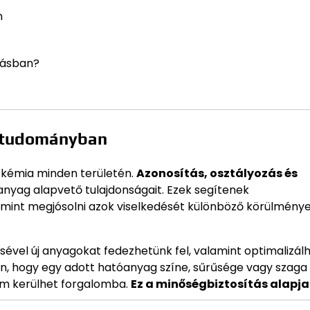
n
tásban?
a tudományban
a kémia minden területén.
Azonosítás, osztályozás és
 anyag alapvető tulajdonságait. Ezek segítenek
amint megjósolni azok viselkedését különböző körülmény
vel új anyagokat fedezhetünk fel, valamint optimalizálh
n, hogy egy adott hatóanyag színe, sűrűsége vagy szaga
em kerülhet forgalomba.
Ez a minőségbiztosítás alapja