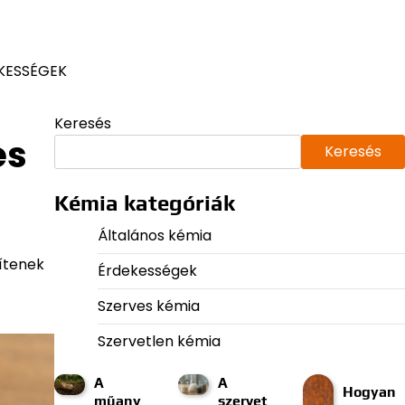
KESSÉGEK
Keresés
és
Keresés
Kémia kategóriák
Általános kémia
ítenek
Érdekességek
Szerves kémia
Szervetlen kémia
A
A
Hogyan
műany
szervet