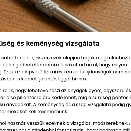
rűség és keménység vizsgálata
osabb területe, hiszen ezek alapján tudjuk megkülönbözte
nd elengedhetetlen információkat ad arról, hogy milyen
. Ezek az alapvető fizikai és kémiai tulajdonságok nemcs
ásban is kiemelt jelentőséggel bírnak.
rejlik, hogy lehetővé teszi az anyagok gyors, egyszerű és
r első pillantásra árulkodó lehet, míg a sűrűség pontos
sű anyagokat. A keménység és a szag vizsgálata pedig g
termékeket kell felismernünk.
hol hasznát vesszük ezeknek a vizsgálati módszereknek. 
yógyszeriparig mindenhol fontos tudni, hogy pontosan mil