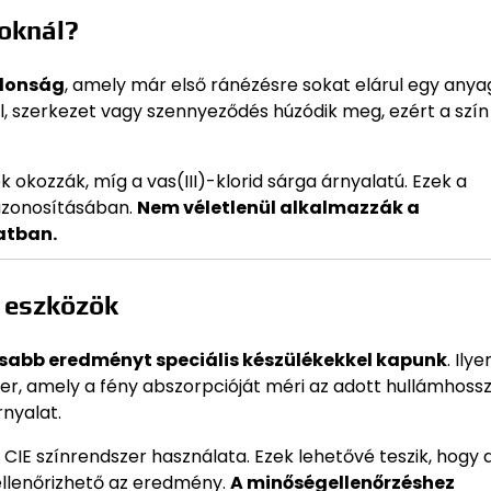
goknál?
jdonság
, amely már első ránézésre sokat elárul egy anyag
l, szerkezet vagy szennyeződés húzódik meg, ezért a szín
ok okozzák, míg a vas(III)-klorid sárga árnyalatú. Ezek a
azonosításában.
Nem véletlenül alkalmazzák a
atban.
 eszközök
sabb eredményt speciális készülékekkel kapunk
. Ilye
r, amely a fény abszorpcióját méri az adott hullámhossz
rnyalat.
IE színrendszer használata. Ezek lehetővé teszik, hogy 
ellenőrizhető az eredmény.
A minőségellenőrzéshez