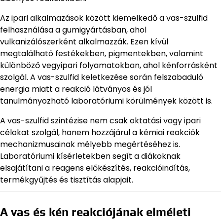
Az ipari alkalmazások között kiemelkedő a vas-szulfid
felhasználása a gumigyártásban, ahol
vulkanizálószerként alkalmazzák. Ezen kívül
megtalálható festékekben, pigmentekben, valamint
különböző vegyipari folyamatokban, ahol kénforrásként
szolgál. A vas-szulfid keletkezése során felszabaduló
energia miatt a reakció látványos és jól
tanulmányozható laboratóriumi körülmények között is.
A vas-szulfid szintézise nem csak oktatási vagy ipari
célokat szolgál, hanem hozzájárul a kémiai reakciók
mechanizmusainak mélyebb megértéséhez is.
Laboratóriumi kísérletekben segít a diákoknak
elsajátítani a reagens előkészítés, reakcióindítás,
termékgyűjtés és tisztítás alapjait.
A vas és kén reakciójának elméleti