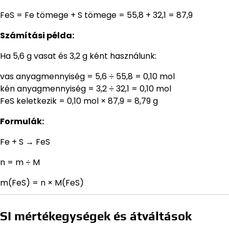
FeS = Fe tömege + S tömege = 55,8 + 32,1 = 87,9
Számítási példa:
Ha 5,6 g vasat és 3,2 g ként használunk:
vas anyagmennyiség = 5,6 ÷ 55,8 = 0,10 mol
kén anyagmennyiség = 3,2 ÷ 32,1 = 0,10 mol
FeS keletkezik = 0,10 mol × 87,9 = 8,79 g
Formulák:
Fe + S → FeS
n = m ÷ M
m(FeS) = n × M(FeS)
SI mértékegységek és átváltások