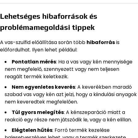
Lehetséges hibaforrások és
problémamegoldási tippek
A vas-szulfid előállítása során több
hibaforrás
is
előfordulhat. Ilyen lehet például:
Pontatlan mérés
: Ha a vas vagy kén mennyisége
nem megfelelő, szennyezett vagy nem teljesen
reagált termék keletkezik.
Nem egyenletes keverés
: A keverékben maradó
szabad vas vagy kén azt jelzi, hogy a kiindulási anyagok
nem keveredtek megfelelően.
Túl gyors melegítés
: A kénszeparáció miatt a
reakció egy része nem játszódik le, vagy a kén elillan.
Elégtelen hűtés
: Forró termék kezelése
balesetveszélyes lehet, vagy a termék szerkezete