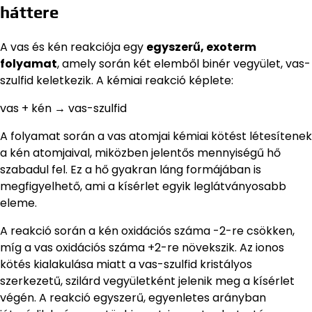
háttere
A vas és kén reakciója egy
egyszerű, exoterm
folyamat
, amely során két elemből binér vegyület, vas-
szulfid keletkezik. A kémiai reakció képlete:
vas + kén → vas-szulfid
A folyamat során a vas atomjai kémiai kötést létesítenek
a kén atomjaival, miközben jelentős mennyiségű hő
szabadul fel. Ez a hő gyakran láng formájában is
megfigyelhető, ami a kísérlet egyik leglátványosabb
eleme.
A reakció során a kén oxidációs száma -2-re csökken,
míg a vas oxidációs száma +2-re növekszik. Az ionos
kötés kialakulása miatt a vas-szulfid kristályos
szerkezetű, szilárd vegyületként jelenik meg a kísérlet
végén. A reakció egyszerű, egyenletes arányban