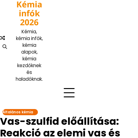
Kémia
Skip
to
infók
content
2026
Kémia,
kémia infók,
kémia
alapok,
kémia
kezdőknek
és
haladóknak.
Általános kémia
Vas-szulfid előállítása:
Reakció az elemi vas és