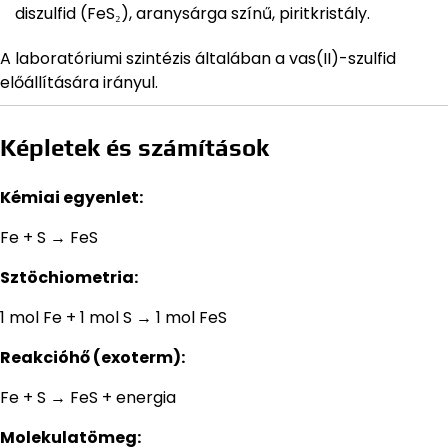
diszulfid (FeS₂), aranysárga színű, piritkristály.
A laboratóriumi szintézis általában a vas(II)-szulfid
előállítására irányul.
Képletek és számítások
Kémiai egyenlet:
Fe + S → FeS
Sztöchiometria:
1 mol Fe + 1 mol S → 1 mol FeS
Reakcióhő (exoterm):
Fe + S → FeS + energia
Molekulatömeg: