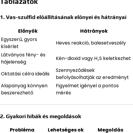
Táblázatok
1. Vas-szulfid előállításának előnyei és hátrányai
Előnyök
Hátrányok
Egyszerű, gyors
Heves reakció, balesetveszély
kísérlet
Látványos fény- és
Kén-dioxid vagy H₂S keletkezhet
hőjelenség
Szennyeződések
Oktatási célra ideális
befolyásolhatják az eredményt
Alapanyag könnyen
Figyelmet igényel a pontos
beszerezhető
mérés
2. Gyakori hibák és megoldások
Probléma
Lehetséges ok
Megoldás