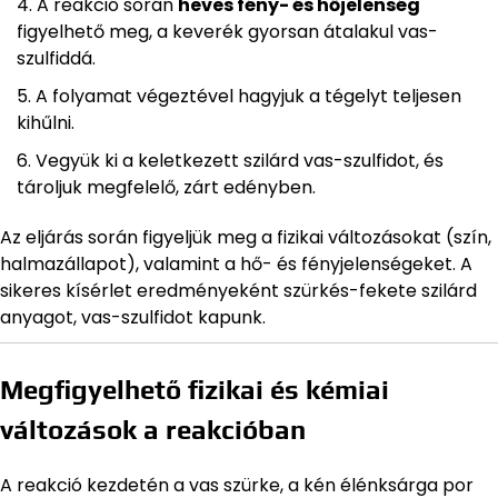
A reakció során
heves fény- és hőjelenség
figyelhető meg, a keverék gyorsan átalakul vas-
szulfiddá.
A folyamat végeztével hagyjuk a tégelyt teljesen
kihűlni.
Vegyük ki a keletkezett szilárd vas-szulfidot, és
tároljuk megfelelő, zárt edényben.
Az eljárás során figyeljük meg a fizikai változásokat (szín,
halmazállapot), valamint a hő- és fényjelenségeket. A
sikeres kísérlet eredményeként szürkés-fekete szilárd
anyagot, vas-szulfidot kapunk.
Megfigyelhető fizikai és kémiai
változások a reakcióban
A reakció kezdetén a vas szürke, a kén élénksárga por