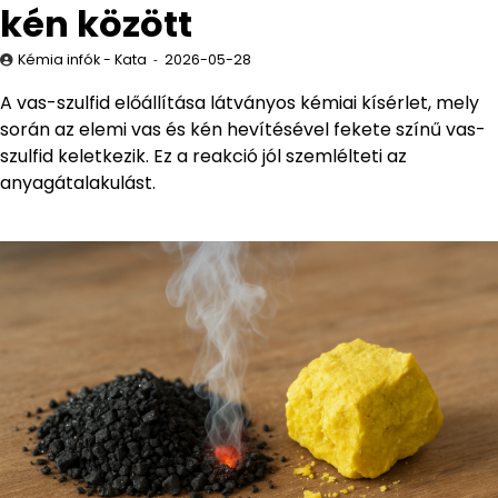
kén között
Kémia infók - Kata
2026-05-28
A vas-szulfid előállítása látványos kémiai kísérlet, mely
során az elemi vas és kén hevítésével fekete színű vas-
szulfid keletkezik. Ez a reakció jól szemlélteti az
anyagátalakulást.