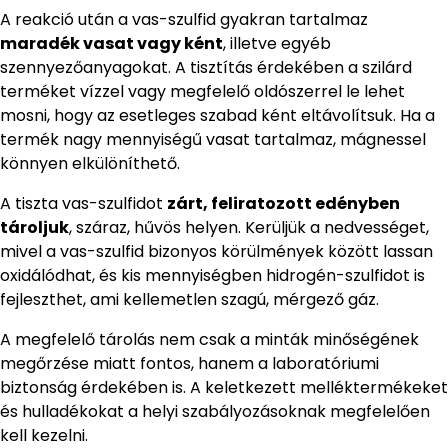
A reakció után a vas-szulfid gyakran tartalmaz
maradék vasat vagy ként
, illetve egyéb
szennyezőanyagokat. A tisztítás érdekében a szilárd
terméket vízzel vagy megfelelő oldószerrel le lehet
mosni, hogy az esetleges szabad ként eltávolítsuk. Ha a
termék nagy mennyiségű vasat tartalmaz, mágnessel
könnyen elkülöníthető.
A tiszta vas-szulfidot
zárt, feliratozott edényben
tároljuk
, száraz, hűvös helyen. Kerüljük a nedvességet,
mivel a vas-szulfid bizonyos körülmények között lassan
oxidálódhat, és kis mennyiségben hidrogén-szulfidot is
fejleszthet, ami kellemetlen szagú, mérgező gáz.
A megfelelő tárolás nem csak a minták minőségének
megőrzése miatt fontos, hanem a laboratóriumi
biztonság érdekében is. A keletkezett melléktermékeket
és hulladékokat a helyi szabályozásoknak megfelelően
kell kezelni.