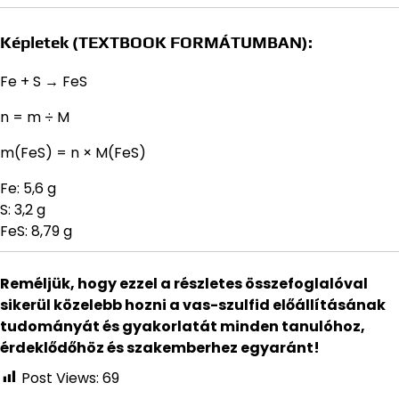
Képletek (TEXTBOOK FORMÁTUMBAN):
Fe + S → FeS
n = m ÷ M
m(FeS) = n × M(FeS)
Fe: 5,6 g
S: 3,2 g
FeS: 8,79 g
Reméljük, hogy ezzel a részletes összefoglalóval
sikerül közelebb hozni a vas-szulfid előállításának
tudományát és gyakorlatát minden tanulóhoz,
érdeklődőhöz és szakemberhez egyaránt!
Post Views:
69