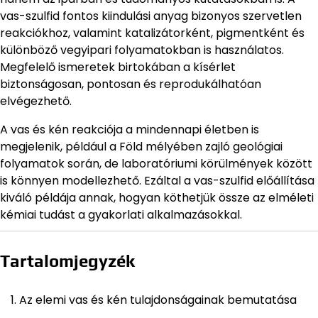
vas-szulfid fontos kiindulási anyag bizonyos szervetlen
reakciókhoz, valamint katalizátorként, pigmentként és
különböző vegyipari folyamatokban is használatos.
Megfelelő ismeretek birtokában a kísérlet
biztonságosan, pontosan és reprodukálhatóan
elvégezhető.
A vas és kén reakciója a mindennapi életben is
megjelenik, például a Föld mélyében zajló geológiai
folyamatok során, de laboratóriumi körülmények között
is könnyen modellezhető. Ezáltal a vas-szulfid előállítása
kiváló példája annak, hogyan köthetjük össze az elméleti
kémiai tudást a gyakorlati alkalmazásokkal.
Tartalomjegyzék
Az elemi vas és kén tulajdonságainak bemutatása