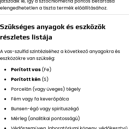
játszódik le, így a sztöchiometria pontos betartása
elengedhetetlen a tiszta termék előállításához.
Szükséges anyagok és eszközök
részletes listája
A vas-szulfid szintéziséhez a következő anyagokra és
eszközökre van szükség:
Porított vas
(Fe)
Porított kén
(S)
Porcelán (vagy üveges) tégely
Fém vagy fa keverőpálca
Bunsen-égő vagy spirituszégő
Mérleg (analitikai pontosságú)
Védőszemüveg, laboratóriumi köpeny, védőkesztyű