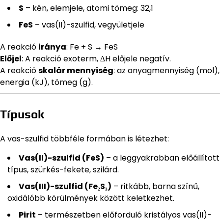
S
– kén, elemjele, atomi tömeg: 32,1
FeS
– vas(II)-szulfid, vegyületjele
A reakció
iránya
: Fe + S → FeS
Előjel
: A reakció exoterm, ∆H előjele negatív.
A reakció
skalár mennyiség
: az anyagmennyiség (mol),
energia (kJ), tömeg (g).
Típusok
A vas-szulfid többféle formában is létezhet:
Vas(II)-szulfid (FeS)
– a leggyakrabban előállított
típus, szürkés-fekete, szilárd.
Vas(III)-szulfid (Fe₂S₃)
– ritkább, barna színű,
oxidálóbb körülmények között keletkezhet.
Pirit
– természetben előforduló kristályos vas(II)-