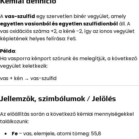
Kémiai definíció
A
vas-szulfid
egy szervetlen binér vegyület, amely
egyetlen vasionból és egyetlen szulfidionból
áll. A
vas oxidációs száma +2, a kéné -2, így az ionos vegyület
képletének helyes felírása: FeS.
Példa
:
Ha vasporra kénport szórunk és melegítjük, a következő
vegyület keletkezik:
vas + kén → vas-szulfid
Jellemzők, szimbólumok / Jelölés
Az előállítás során a következő kémiai mennyiségekkel
találkozunk:
Fe
– vas, elemjele, atomi tömeg: 55,8