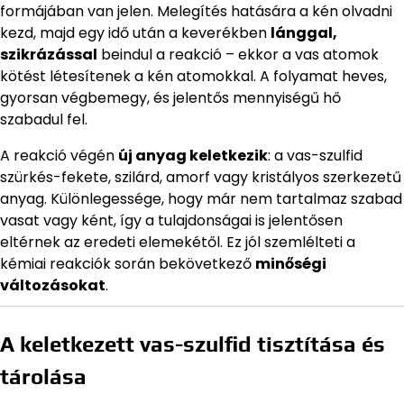
formájában van jelen. Melegítés hatására a kén olvadni
kezd, majd egy idő után a keverékben
lánggal,
szikrázással
beindul a reakció – ekkor a vas atomok
kötést létesítenek a kén atomokkal. A folyamat heves,
gyorsan végbemegy, és jelentős mennyiségű hő
szabadul fel.
A reakció végén
új anyag keletkezik
: a vas-szulfid
szürkés-fekete, szilárd, amorf vagy kristályos szerkezetű
anyag. Különlegessége, hogy már nem tartalmaz szabad
vasat vagy ként, így a tulajdonságai is jelentősen
eltérnek az eredeti elemekétől. Ez jól szemlélteti a
kémiai reakciók során bekövetkező
minőségi
változásokat
.
A keletkezett vas-szulfid tisztítása és
tárolása