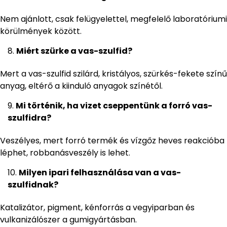
Nem ajánlott, csak felügyelettel, megfelelő laboratóriumi
körülmények között.
Miért szürke a vas-szulfid?
Mert a vas-szulfid szilárd, kristályos, szürkés-fekete színű
anyag, eltérő a kiinduló anyagok színétől.
Mi történik, ha vizet cseppentünk a forró vas-
szulfidra?
Veszélyes, mert forró termék és vízgőz heves reakcióba
léphet, robbanásveszély is lehet.
Milyen ipari felhasználása van a vas-
szulfidnak?
Katalizátor, pigment, kénforrás a vegyiparban és
vulkanizálószer a gumigyártásban.