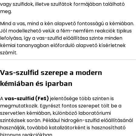
vagy szulfidok, illetve szulfátok formájában található
meg.
Mind a vas, mind a kén alapvető fontosságú a kémiában.
Jól modellezhető velük a fém-nemfém reakciók tipikus
lefolyása, így a vas-szulfid előállítása szinte minden
kémiai tananyagban előforduló alapvető kísérletnek
számít.
Vas-szulfid szerepe a modern
kémiában és iparban
A
vas-szulfid (FeS)
jelentősége több szinten is
megmutatkozik. Egyrészt fontos szerepet tölt be a
szervetlen kémiában, különböző laboratóriumi
szintézisek során. Például hidrogén-szulfid előállításánál
használják, továbbá katalizátorként is hasznosítható
bizonyos reakciókban.