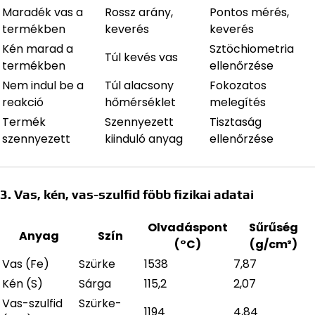
Maradék vas a
Rossz arány,
Pontos mérés,
termékben
keverés
keverés
Kén marad a
Sztöchiometria
Túl kevés vas
termékben
ellenőrzése
Nem indul be a
Túl alacsony
Fokozatos
reakció
hőmérséklet
melegítés
Termék
Szennyezett
Tisztaság
szennyezett
kiinduló anyag
ellenőrzése
3. Vas, kén, vas-szulfid főbb fizikai adatai
Olvadáspont
Sűrűség
Anyag
Szín
(°C)
(g/cm³)
Vas (Fe)
Szürke
1538
7,87
Kén (S)
Sárga
115,2
2,07
Vas-szulfid
Szürke-
1194
4,84