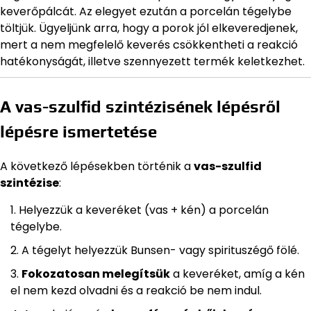
keverőpálcát. Az elegyet ezután a porcelán tégelybe
töltjük. Ügyeljünk arra, hogy a porok jól elkeveredjenek,
mert a nem megfelelő keverés csökkentheti a reakció
hatékonyságát, illetve szennyezett termék keletkezhet.
A vas-szulfid szintézisének lépésről
lépésre ismertetése
A következő lépésekben történik a
vas-szulfid
szintézise
:
Helyezzük a keveréket (vas + kén) a porcelán
tégelybe.
A tégelyt helyezzük Bunsen- vagy spirituszégő fölé.
Fokozatosan melegítsük
a keveréket, amíg a kén
el nem kezd olvadni és a reakció be nem indul.