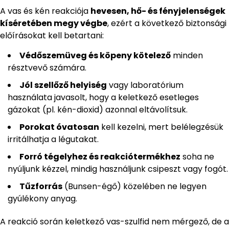
A vas és kén reakciója
hevesen, hő- és fényjelenségek
kíséretében megy végbe
, ezért a következő biztonsági
előírásokat kell betartani:
Védőszemüveg és köpeny kötelező
minden
résztvevő számára.
Jól szellőző helyiség
vagy laboratórium
használata javasolt, hogy a keletkező esetleges
gázokat (pl. kén-dioxid) azonnal eltávolítsuk.
Porokat óvatosan
kell kezelni, mert belélegzésük
irritálhatja a légutakat.
Forró tégelyhez és reakciótermékhez
soha ne
nyúljunk kézzel, mindig használjunk csipeszt vagy fogót.
Tűzforrás
(Bunsen-égő) közelében ne legyen
gyúlékony anyag.
A reakció során keletkező vas-szulfid nem mérgező, de a