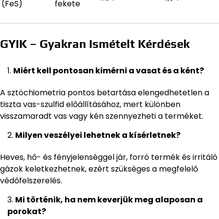
(FeS)
fekete
GYIK – Gyakran Ismételt Kérdések
Miért kell pontosan kimérni a vasat és a ként?
A sztöchiometria pontos betartása elengedhetetlen a
tiszta vas-szulfid előállításához, mert különben
visszamaradt vas vagy kén szennyezheti a terméket.
Milyen veszélyei lehetnek a kísérletnek?
Heves, hő- és fényjelenséggel jár, forró termék és irritáló
gázok keletkezhetnek, ezért szükséges a megfelelő
védőfelszerelés.
Mi történik, ha nem keverjük meg alaposan a
porokat?