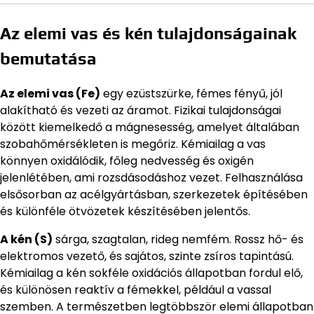
Az elemi vas és kén tulajdonságainak
bemutatása
Az elemi vas (Fe)
egy ezüstszürke, fémes fényű, jól
alakítható és vezeti az áramot. Fizikai tulajdonságai
között kiemelkedő a mágnesesség, amelyet általában
szobahőmérsékleten is megőriz. Kémiailag a vas
könnyen oxidálódik, főleg nedvesség és oxigén
jelenlétében, ami rozsdásodáshoz vezet. Felhasználása
elsősorban az acélgyártásban, szerkezetek építésében
és különféle ötvözetek készítésében jelentős.
A kén (S)
sárga, szagtalan, rideg nemfém. Rossz hő- és
elektromos vezető, és sajátos, szinte zsíros tapintású.
Kémiailag a kén sokféle oxidációs állapotban fordul elő,
és különösen reaktív a fémekkel, például a vassal
szemben. A természetben legtöbbször elemi állapotban