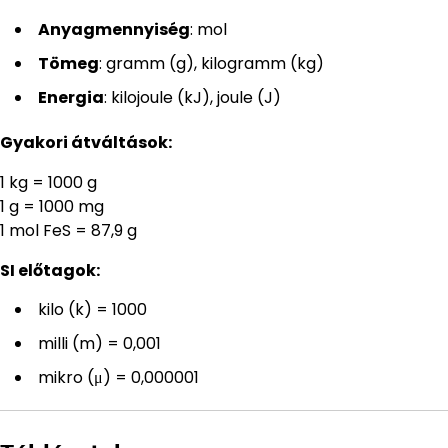
Anyagmennyiség
: mol
Tömeg
: gramm (g), kilogramm (kg)
Energia
: kilojoule (kJ), joule (J)
Gyakori átváltások:
1 kg = 1000 g
1 g = 1000 mg
1 mol FeS = 87,9 g
SI előtagok:
kilo (k) = 1000
milli (m) = 0,001
mikro (μ) = 0,000001