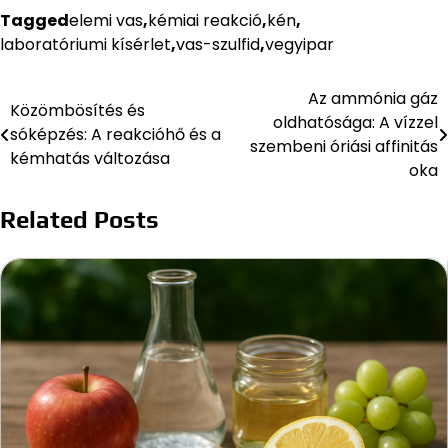
Tagged
elemi vas
,
kémiai reakció
,
kén
,
laboratóriumi kísérlet
,
vas-szulfid
,
vegyipar
Az ammónia gáz
Bejegyzés
Közömbösítés és
oldhatósága: A vízzel
sóképzés: A reakcióhő és a
navigáció
szembeni óriási affinitás
kémhatás változása
oka
Related Posts