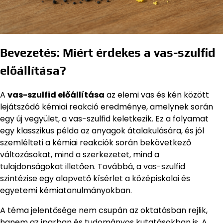
Bevezetés: Miért érdekes a vas-szulfid
előállítása?
A
vas-szulfid előállítása
az elemi vas és kén között
lejátszódó kémiai reakció eredménye, amelynek során
egy új vegyület, a vas-szulfid keletkezik. Ez a folyamat
egy klasszikus példa az anyagok átalakulására, és jól
szemlélteti a kémiai reakciók során bekövetkező
változásokat, mind a szerkezetet, mind a
tulajdonságokat illetően. Továbbá, a vas-szulfid
szintézise egy alapvető kísérlet a középiskolai és
egyetemi kémiatanulmányokban.
A téma jelentősége nem csupán az oktatásban rejlik,
hanem az iparban és tudományos kutatásokban is. A