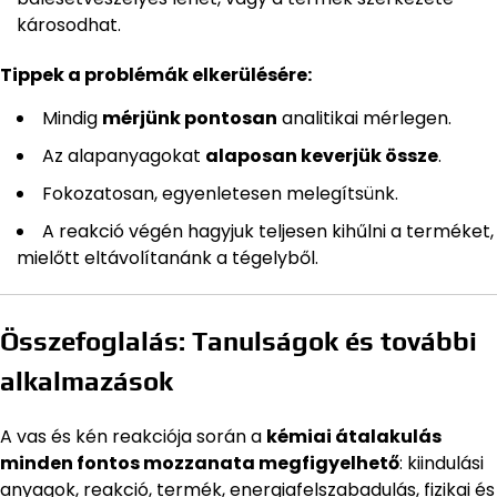
károsodhat.
Tippek a problémák elkerülésére:
Mindig
mérjünk pontosan
analitikai mérlegen.
Az alapanyagokat
alaposan keverjük össze
.
Fokozatosan, egyenletesen melegítsünk.
A reakció végén hagyjuk teljesen kihűlni a terméket,
mielőtt eltávolítanánk a tégelyből.
Összefoglalás: Tanulságok és további
alkalmazások
A vas és kén reakciója során a
kémiai átalakulás
minden fontos mozzanata megfigyelhető
: kiindulási
anyagok, reakció, termék, energiafelszabadulás, fizikai és