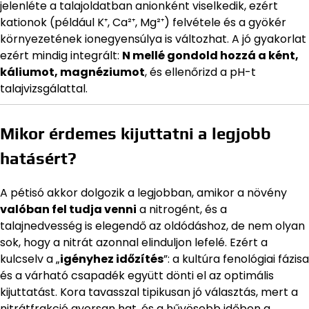
jelenléte a talajoldatban anionként viselkedik, ezért
kationok (például K⁺, Ca²⁺, Mg²⁺) felvétele és a gyökér
környezetének ionegyensúlya is változhat. A jó gyakorlat
ezért mindig integrált:
N mellé gondold hozzá a ként,
káliumot, magnéziumot
, és ellenőrizd a pH-t
talajvizsgálattal.
Mikor érdemes kijuttatni a legjobb
hatásért?
A pétisó akkor dolgozik a legjobban, amikor a növény
valóban fel tudja venni
a nitrogént, és a
talajnedvesség is elegendő az oldódáshoz, de nem olyan
sok, hogy a nitrát azonnal elinduljon lefelé. Ezért a
kulcselv a „
igényhez időzítés
”: a kultúra fenológiai fázisa
és a várható csapadék együtt dönti el az optimális
kijuttatást. Kora tavasszal tipikusan jó választás, mert a
nitrátfrakció gyorsan hat, és a hűvösebb időben a