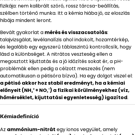
fizikája: nem kalibrált szóró, rossz tárcsa-beállítás,
szélben történő munka. Itt a kémia hiába jó, az eloszlás
hibája mindent leront.
Bevált gyakorlat a
mérés és visszacsatolás
:
talajvizsgálat, levélanalízis ahol indokolt, hozamtérkép,
és legalább egy egyszerű táblaszintű kontrollcsík, hogy
lásd a különbséget. A nitrátos veszteség ellen a
megosztott kijuttatás és a jó időzítés sokat ér, a pH-
problémák ellen pedig a célzott meszezés (nem
automatikusan a pétisóra bízva). Ha egy dolgot viszel el:
a pétisó akkor hoz stabil eredményt, ha a kémiai
előnyeit (NH₄⁺ + NO₃⁻) a fizikai körülményekhez (víz,
hőmérséklet, kijuttatási egyenletesség) igazítod
.
Kémiadefiníció
Az
ammónium-nitrát
egy ionos vegyület, amely