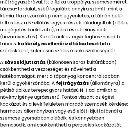
műtrágyaszóróval. Itt a fizika (röppálya, szemcseméret,
tárcsa-fordulat, szél) legalább annyira számít, mint a
kémia. Ha a szóráskép nem egyenletes, a táblán belül
foltos lesz a N-ellátás: egyes részek túladagoltak (dőlés,
megégetés kockázata), más részek hiányosak
(hozamvesztés). Kezdőknek az egyik leghasznosabb
tanács:
kalibrálj, és ellenőrizd tálcateszttel
a
szórásképet, különösen széles munkaszélességnél.
A
sávos kijuttatás
(különösen soros kultúrákban)
csökkentheti a veszteséget és növelheti a
hatékonyságot, mert a tápanyag koncentráltabban
kerül a gyökérzónába. A
fejtrágyázás
(állományra) a
pétisó tipikus terepe: gyors hatású N-t ad, amikor a
növény igénye ugrásszerű. Fontos viszont az égési
kockázat és a levélfelületen maradó szemcsék kérdése:
harmatos állományban vagy eső előtti kijuttatásnál a
szemcse gyorsabban oldódik, és könnyebben
bemosódik, ami csökkentheti a perzselés kockázatát.