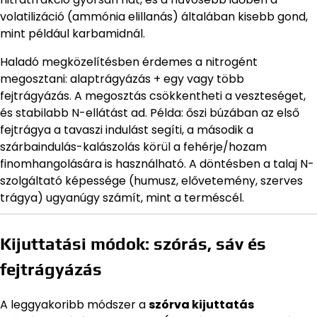
volatilizáció (ammónia elillanás) általában kisebb gond,
mint például karbamidnál.
Haladó megközelítésben érdemes a nitrogént
megosztani: alaptrágyázás + egy vagy több
fejtrágyázás. A megosztás csökkentheti a veszteséget,
és stabilabb N-ellátást ad. Példa: őszi búzában az első
fejtrágya a tavaszi indulást segíti, a második a
szárbaindulás-kalászolás körül a fehérje/hozam
finomhangolására is használható. A döntésben a talaj N-
szolgáltató képessége (humusz, elővetemény, szerves
trágya) ugyanúgy számít, mint a terméscél.
Kijuttatási módok: szórás, sáv és
fejtrágyázás
A leggyakoribb módszer a
szórva kijuttatás