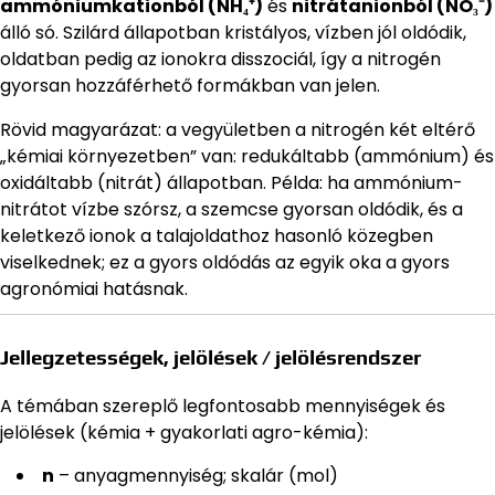
ammóniumkationból (NH₄⁺)
és
nitrátanionból (NO₃⁻)
álló só. Szilárd állapotban kristályos, vízben jól oldódik,
oldatban pedig az ionokra disszociál, így a nitrogén
gyorsan hozzáférhető formákban van jelen.
Rövid magyarázat: a vegyületben a nitrogén két eltérő
„kémiai környezetben” van: redukáltabb (ammónium) és
oxidáltabb (nitrát) állapotban. Példa: ha ammónium-
nitrátot vízbe szórsz, a szemcse gyorsan oldódik, és a
keletkező ionok a talajoldathoz hasonló közegben
viselkednek; ez a gyors oldódás az egyik oka a gyors
agronómiai hatásnak.
Jellegzetességek, jelölések / jelölésrendszer
A témában szereplő legfontosabb mennyiségek és
jelölések (kémia + gyakorlati agro-kémia):
n
– anyagmennyiség; skalár (mol)