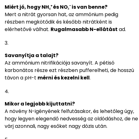
Miért jó, hogy NH₄⁺ és NO₃⁻ is van benne?
Mert a nitrát gyorsan hat, az ammónium pedig
részben megkötődik és később nitrátként is
elérhetővé válhat.
Rugalmasabb N-ellátást
ad.
Savanyítja a talajt?
Az ammónium nitrifikációja savanyít. A pétisó
karbonátos része ezt részben pufferelheti, de hosszú
távon a pH-t
mérni és kezelni kell
.
Mikor a legjobb kijuttatni?
A növény N-igényének felfutásakor, és lehetőleg úgy,
hogy legyen elegendő nedvesség az oldódáshoz, de ne
várj azonnali, nagy esőket nagy dózis után.