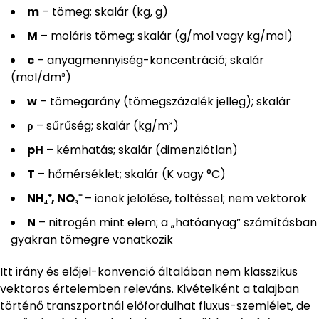
m
– tömeg; skalár (kg, g)
M
– moláris tömeg; skalár (g/mol vagy kg/mol)
c
– anyagmennyiség-koncentráció; skalár
(mol/dm³)
w
– tömegarány (tömegszázalék jelleg); skalár
ρ
– sűrűség; skalár (kg/m³)
pH
– kémhatás; skalár (dimenziótlan)
T
– hőmérséklet; skalár (K vagy °C)
NH₄⁺, NO₃⁻
– ionok jelölése, töltéssel; nem vektorok
N
– nitrogén mint elem; a „hatóanyag” számításban
gyakran tömegre vonatkozik
Itt irány és előjel-konvenció általában nem klasszikus
vektoros értelemben releváns. Kivételként a talajban
történő transzportnál előfordulhat fluxus-szemlélet, de