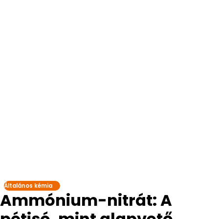
Általános kémia
Ammónium-nitrát: A
pétisó, mint alapvető