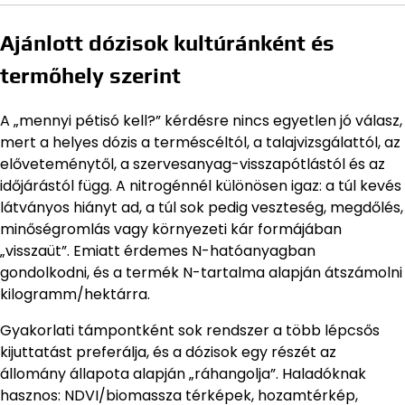
Ajánlott dózisok kultúránként és
termőhely szerint
A „mennyi pétisó kell?” kérdésre nincs egyetlen jó válasz,
mert a helyes dózis a terméscéltól, a talajvizsgálattól, az
előveteménytől, a szervesanyag-visszapótlástól és az
időjárástól függ. A nitrogénnél különösen igaz: a túl kevés
látványos hiányt ad, a túl sok pedig veszteség, megdőlés,
minőségromlás vagy környezeti kár formájában
„visszaüt”. Emiatt érdemes N-hatóanyagban
gondolkodni, és a termék N-tartalma alapján átszámolni
kilogramm/hektárra.
Gyakorlati támpontként sok rendszer a több lépcsős
kijuttatást preferálja, és a dózisok egy részét az
állomány állapota alapján „ráhangolja”. Haladóknak
hasznos: NDVI/biomassza térképek, hozamtérkép,