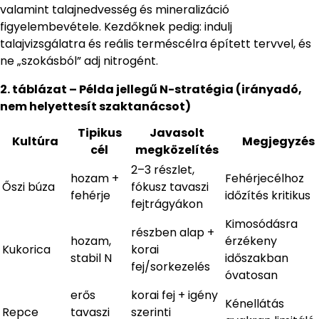
valamint talajnedvesség és mineralizáció
figyelembevétele. Kezdőknek pedig: indulj
talajvizsgálatra és reális terméscélra épített tervvel, és
ne „szokásból” adj nitrogént.
2. táblázat – Példa jellegű N-stratégia (irányadó,
nem helyettesít szaktanácsot)
Tipikus
Javasolt
Kultúra
Megjegyzés
cél
megközelítés
2–3 részlet,
hozam +
Fehérjecélhoz
Őszi búza
fókusz tavaszi
fehérje
időzítés kritikus
fejtrágyákon
Kimosódásra
részben alap +
hozam,
érzékeny
Kukorica
korai
stabil N
időszakban
fej/sorkezelés
óvatosan
erős
korai fej + igény
Kénellátás
Repce
tavaszi
szerinti