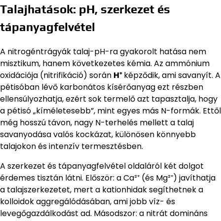
Talajhatások: pH, szerkezet és
tápanyagfelvétel
A nitrogéntrágyák talaj-pH-ra gyakorolt hatása nem
misztikum, hanem következetes kémia. Az ammónium
oxidációja (nitrifikáció) során
H⁺
képződik, ami savanyít. A
pétisóban lévő karbonátos kísérőanyag ezt részben
ellensúlyozhatja, ezért sok termelő azt tapasztalja, hogy
a pétisó „kíméletesebb”, mint egyes más N-formák. Ettől
még hosszú távon, nagy N-terhelés mellett a talaj
savanyodása valós kockázat, különösen könnyebb
talajokon és intenzív termesztésben.
A szerkezet és tápanyagfelvétel oldaláról két dolgot
érdemes tisztán látni. Először: a Ca²⁺ (és Mg²⁺) javíthatja
a talajszerkezetet, mert a kationhidak segíthetnek a
kolloidok aggregálódásában, ami jobb víz- és
levegőgazdálkodást ad. Másodszor: a nitrát domináns