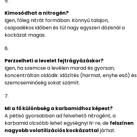
Kimosódhat a nitrogén?
Igen, főleg nitrát formában. Könnyű talajon,
csapadékos időben és túl nagy egyszeri dózisnál a
kockázat magas.
Perzselheti a levelet fejtrágyázáskor?
Igen, ha szemcse a levélen marad és gyorsan,
koncentráltan oldódik. Időzítés (harmat, enyhe eső) és
szemcseminőség sokat számít.
Mi a fő különbség a karbamidhoz képest?
A pétisó gyorsabban ad felvehető nitrogént, a
karbamid olcsóbb lehet egységnyi N-re, de
felszínen
nagyobb volatilizációs kockázattal
járhat.