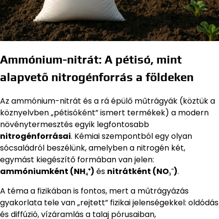
Ammónium-nitrát: A pétisó, mint
alapvető nitrogénforrás a földeken
Az ammónium-nitrát és a rá épülő műtrágyák (köztük a
köznyelvben „pétisóként” ismert termékek) a modern
növénytermesztés egyik legfontosabb
nitrogénforrásai
. Kémiai szempontból egy olyan
sócsaládról beszélünk, amelyben a nitrogén két,
egymást kiegészítő formában van jelen:
ammóniumként (NH₄⁺)
és
nitrátként (NO₃⁻)
.
A téma a fizikában is fontos, mert a műtrágyázás
gyakorlata tele van „rejtett” fizikai jelenségekkel: oldódás
és diffúzió, vízáramlás a talaj pórusaiban,