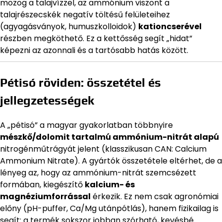
mozog a talajvízzel, az ammónium viszont a
talajrészecskék negatív töltésű felületeihez
(agyagásványok, humuszkolloidok)
kationcserével
részben megköthető. Ez a kettősség segít „hidat”
képezni az azonnali és a tartósabb hatás között.
Pétisó röviden: összetétel és
jellegzetességek
A „pétisó” a magyar gyakorlatban többnyire
mészkő/dolomit tartalmú ammónium-nitrát alapú
nitrogénműtrágyát jelent (klasszikusan CAN: Calcium
Ammonium Nitrate). A gyártók összetétele eltérhet, de a
lényeg az, hogy az ammónium-nitrát szemcsézett
formában, kiegészítő
kalcium- és
magnéziumforrással
érkezik. Ez nem csak agronómiai
előny (pH-puffer, Ca/Mg utánpótlás), hanem fizikailag is
segít: a termék sokszor jobban szórható, kevésbé