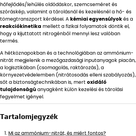
hőfejlődés/lehűlés oldódáskor, szemcseméret és
szóráskép, valamint a tárolásnál és kezelésnél a hő- és
tömegtranszport kérdései. A
kémiai egyensúlyok
és a
reakciókinetika
mellett a fizikai folyamatok döntik el,
hogy a kijuttatott nitrogénből mennyi lesz valóban
termés.
A hétköznapokban és a technológiában az ammónium-
nitrát megjelenik a mezőgazdasági inputanyagok piacán,
a logisztikában (csomagolás, raktározás), a
környezetvédelemben (nitrátosodás elleni szabályozás),
sőt a biztonságtechnikában is, mert
oxidáló
tulajdonságú
anyagként külön kezelési és tárolási
fegyelmet igényel.
Tartalomjegyzék
Mi az ammónium-nitrát, és miért fontos?