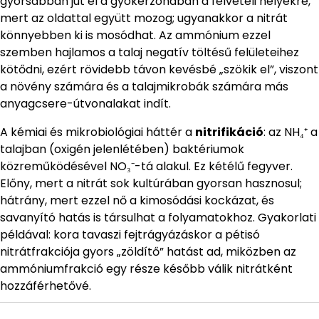
gyorsabban jut el a gyökérzónában a felvételi helyekre,
mert az oldattal együtt mozog; ugyanakkor a nitrát
könnyebben ki is mosódhat. Az ammónium ezzel
szemben hajlamos a talaj negatív töltésű felületeihez
kötődni, ezért rövidebb távon kevésbé „szökik el”, viszont
a növény számára és a talajmikrobák számára más
anyagcsere-útvonalakat indít.
A kémiai és mikrobiológiai háttér a
nitrifikáció
: az NH₄⁺ a
talajban (oxigén jelenlétében) baktériumok
közreműködésével NO₃⁻-tá alakul. Ez kétélű fegyver.
Előny, mert a nitrát sok kultúrában gyorsan hasznosul;
hátrány, mert ezzel nő a kimosódási kockázat, és
savanyító hatás is társulhat a folyamatokhoz. Gyakorlati
példával: kora tavaszi fejtrágyázáskor a pétisó
nitrátfrakciója gyors „zöldítő” hatást ad, miközben az
ammóniumfrakció egy része később válik nitrátként
hozzáférhetővé.