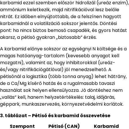
karbamid ezzel szemben először hidrolizál (ureáz enzim),
ammónium keletkezik, majd nitrifikációval lesz belőle
nitrát. Ez időben elnyújtottabb, de a felszínen hagyott
karbamidnál a volatilizáció sokszor jelentős. Döntési
pont: ha nincs biztos bemosó csapadék, és gyors hatást
akarsz, a pétisó gyakran „biztosabb” érzés.
A karbamid előnye sokszor az egységnyi N költsége és a
magas hatóanyag-tartalom (kevesebb anyagot kell
mozgatni), valamint az, hogy inhibitorokkal (ureáz-
és/vagy nitrifikációgátlóval) jól menedzselhető. A
pétisónál a logisztika (több tonna anyag) lehet hátrány,
de a Ca/Mg kísérő hatás és a rugalmasabb tavaszi
használat sok helyen ellensúlyozza. Jó döntéshez nem
„vallás” kell, hanem helyzetértékelés: talaj, időjárás,
géppark, munkaszervezés, környezetvédelmi korlátok.
3. táblázat – Pétisó és karbamid összevetése
Szempont
Pétisó (CAN)
Karbamid