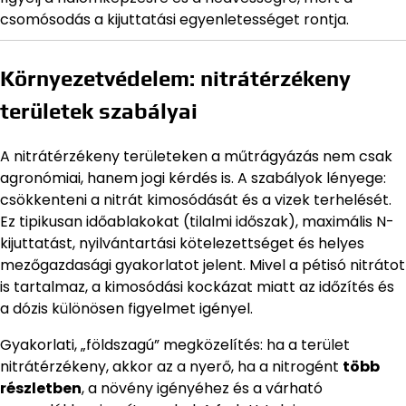
csomósodás a kijuttatási egyenletességet rontja.
Környezetvédelem: nitrátérzékeny
területek szabályai
A nitrátérzékeny területeken a műtrágyázás nem csak
agronómiai, hanem jogi kérdés is. A szabályok lényege:
csökkenteni a nitrát kimosódását és a vizek terhelését.
Ez tipikusan időablakokat (tilalmi időszak), maximális N-
kijuttatást, nyilvántartási kötelezettséget és helyes
mezőgazdasági gyakorlatot jelent. Mivel a pétisó nitrátot
is tartalmaz, a kimosódási kockázat miatt az időzítés és
a dózis különösen figyelmet igényel.
Gyakorlati, „földszagú” megközelítés: ha a terület
nitrátérzékeny, akkor az a nyerő, ha a nitrogént
több
részletben
, a növény igényéhez és a várható