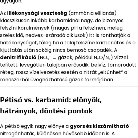
agyagon.
Az
illékonysági veszteség
(ammónia elillanás)
klasszikusan inkább karbamidnál nagy, de bizonyos
felszíni körülmények (magas pH a felszínen, meleg,
szeles idő, nedves–száradó ciklusok) itt is ronthatják a
hatékonyságot, főleg ha a talaj felszíne karbonátos és a
kijuttatás után sokáig nincs bemosó csapadék. A
denitrifikáció
(NO₃⁻ → gázok, például N₂O/N₂) vízzel
telített, levegőtlen talajban erősödik: belvíz, tömörödött
réteg, rossz vízelvezetés esetén a nitrát „eltűnhet” a
rendszerből üvegházhatású gázok formájában.
Pétisó vs. karbamid: előnyök,
hátrányok, döntési pontok
A pétisó egyik nagy előnye a
gyors és kiszámítható
nitrogénhatás, különösen hűvösebb időben is. A