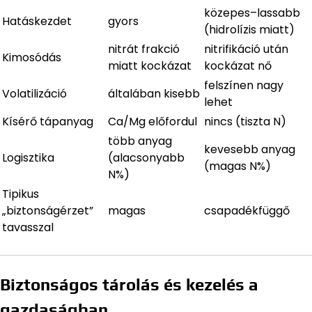
közepes–lassabb
Hatáskezdet
gyors
(hidrolízis miatt)
nitrát frakció
nitrifikáció után
Kimosódás
miatt kockázat
kockázat nő
felszínen nagy
Volatilizáció
általában kisebb
lehet
Kísérő tápanyag
Ca/Mg előfordul
nincs (tiszta N)
több anyag
kevesebb anyag
Logisztika
(alacsonyabb
(magas N%)
N%)
Tipikus
„biztonságérzet”
magas
csapadékfüggő
tavasszal
Biztonságos tárolás és kezelés a
gazdaságban