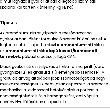
a műtrágyázási gyakorlatban a legtöbb számítás
skalárokkal történik (mennyi kg N/ha).
Típusok
Az ammónium-nitrát „típusai” a mezőgazdasági
gyakorlatban főként formuláció szerint különülnek el. A
legfontosabb csoport a
tiszta ammónium-nitrát
és
az
ammónium-nitrát alapú kevert/komponált
termékek
, például a pétisó jellegű CAN.
Másik gyakorlati osztályozás a fizikai forma:
prill
(apró
gyöngyszerű) és
granulált
(keményebb szemcse). A
granulált anyag általában jobb szórhatóságot ad nagy
munkaszélességnél. Ez nem „csak gépészet”: a szemcse
mechanikai tulajdonságai befolyásolják a porlást, a
nedvességfelvételt és a homogenitást, ami végül a
növény N-ellátásában csapódik le.