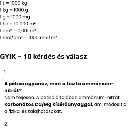
1 t = 1000 kg
1 kg = 1000 g
1 g = 1000 mg
1 ha = 10 000 m²
1 dm³ = 0,001 m³
1 mol/dm³ = 1000 mol/m³
GYIK – 10 kérdés és válasz
A pétisó ugyanaz, mint a tiszta ammónium-
nitrát?
Nem teljesen. A pétisó általában ammónium-nitrát
karbonátos Ca/Mg kísérőanyaggal
, ami módosítja
a fizikai és talajhatásokat.