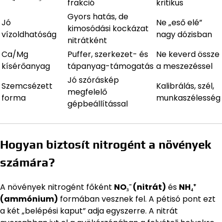
frakció
kritikus
Gyors hatás, de
Jó
Ne „eső elé”
kimosódási kockázat
vízoldhatóság
nagy dózisban
nitrátként
Ca/Mg
Puffer, szerkezet- és
Ne keverd össze
kísérőanyag
tápanyag-támogatás
a meszezéssel
Jó szóráskép
Szemcsézett
Kalibrálás, szél,
megfelelő
forma
munkaszélesség
gépbeállítással
Hogyan biztosít nitrogént a növények
számára?
A növények nitrogént főként
NO₃⁻ (nitrát)
és
NH₄⁺
(ammónium)
formában vesznek fel. A pétisó pont ezt
a két „belépési kaput” adja egyszerre. A nitrát