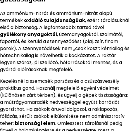
Az ammónium-nitrát és ammónium-nitrát alapú
termékek
oxidáló tulajdonságúak
, ezért tárolásuknál
első a biztonság. A legfontosabb: tartsd távol
gyúlékony anyagoktól
, üzemanyagoktól, szalmától,
faportól, és kerüld a szennyeződést (olaj, zsír, finom
porok). A szennyeződések nem „csak kosz”: kémiailag és
hőtechnikailag is növelhetik a kockázatot. A raktár
legyen száraz, jól szellőző, hőforrásoktól mentes, és a
gyártói előírásoknak megfelelő.
Kezelésnél a szemcsék porzása és a csúszásveszély
praktikus gond. Használj megfelelő egyéni védelmet
(különösen zárt térben), és ügyelj a gépek tisztaságára:
a műtrágyamaradék nedvességgel együtt korróziót
gyorsíthat. Ha zsákolt áruval dolgozol, a raklapozás,
fóliázás, sérült zsákok elkülönítése nem adminisztratív
teher:
biztonsági elem
. Ömlesztett tárolásnál pedig
figyelj a halomképzésre és a nedvességre, mert a