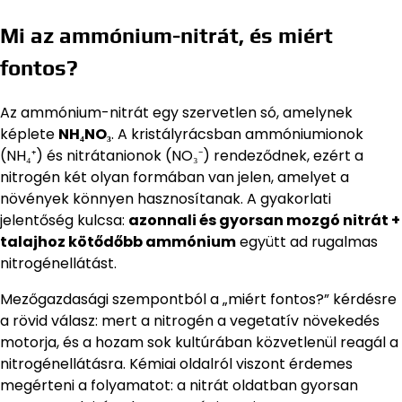
Mi az ammónium-nitrát, és miért
fontos?
Az ammónium-nitrát egy szervetlen só, amelynek
képlete
NH₄NO₃
. A kristályrácsban ammóniumionok
(NH₄⁺) és nitrátanionok (NO₃⁻) rendeződnek, ezért a
nitrogén két olyan formában van jelen, amelyet a
növények könnyen hasznosítanak. A gyakorlati
jelentőség kulcsa:
azonnali és gyorsan mozgó nitrát +
talajhoz kötődőbb ammónium
együtt ad rugalmas
nitrogénellátást.
Mezőgazdasági szempontból a „miért fontos?” kérdésre
a rövid válasz: mert a nitrogén a vegetatív növekedés
motorja, és a hozam sok kultúrában közvetlenül reagál a
nitrogénellátásra. Kémiai oldalról viszont érdemes
megérteni a folyamatot: a nitrát oldatban gyorsan