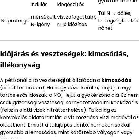
gyakran limitáló
indulás
kiegészítés
Túl N → dőlés,
mérsékelt
visszafogottabb
Napraforgó
betegségkockáz
N-igény
N, jó időzítés
nőhet
Időjárás és veszteségek: kimosódás,
illékonyság
A pétisónál a fő veszteségi út általában a
kimosódás
(nitrát formában). Ha nagy dózis kerül ki, majd jön egy
tartós esős időszak, a NO₃⁻ lejut a gyökérzóna alá. Ez nem
csak gazdasági veszteség: környezetvédelmi kockázat is
(felszín alatti vizek nitrátterhelése). Fizikailag ez
konvekciós oldatáramlás: a víz mozgása viszi magával az
oldott iont. Emiatt a talajtípus döntő: homokon sokkal
gyorsabb a lemosódás, mint kötöttebb vályogon vagy