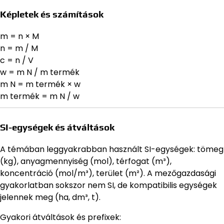
Képletek és számítások
m = n × M
n = m / M
c = n / V
w = m N / m termék
m N = m termék × w
m termék = m N / w
SI-egységek és átváltások
A témában leggyakrabban használt SI-egységek: tömeg
(kg), anyagmennyiség (mol), térfogat (m³),
koncentráció (mol/m³), terület (m²). A mezőgazdasági
gyakorlatban sokszor nem SI, de kompatibilis egységek
jelennek meg (ha, dm³, t).
Gyakori átváltások és prefixek: