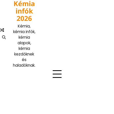
Kémia
Skip
to
infók
content
2026
Kémia,
kémia infók,
kémia
alapok,
kémia
kezdőknek
és
haladóknak.