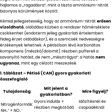
hajlamos a „ragadásra”, mint a tiszta ammónium-nitrát
bizonyos körülmények között.
Kémiai jellegzetesség, hogy az ammónium-nitrát
erősen
vízoldható
, oldódása közben a rendszer hőmérséklete
csökkenhet (endoterm jelleg gyakorlati értelemben:
hideg érzet oldódáskor), és a szemcsék nedvességre
érzékenyek lehetnek. A pétisóban lévő karbonátos
komponens (mészkő/dolomit) részben puffereli a
savanyító hatást, de nem „mésztrágya”: a hatás
nem
ugyanaz
, mint egy célzott meszezésé.
1. táblázat – Pétisó (CAN) gyors gyakorlati
összefoglaló
Mit jelent a
Tulajdonság
Mire figyelj?
gyakorlatban?
Gyors indulás +
Időzítésnél és
Nitrogénformák:
részben megkötődő
csapadéknál
NH₄⁺ + NO₃⁻