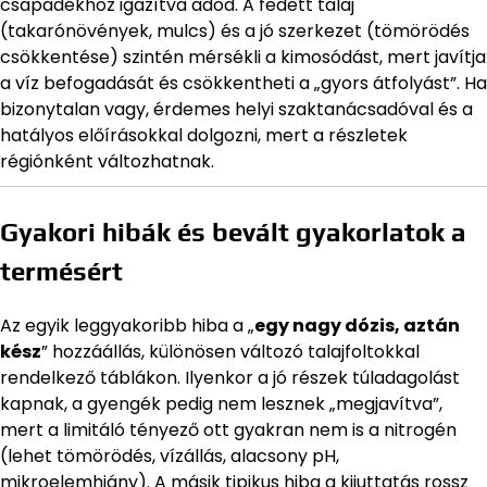
csapadékhoz igazítva adod. A fedett talaj
(takarónövények, mulcs) és a jó szerkezet (tömörödés
csökkentése) szintén mérsékli a kimosódást, mert javítja
a víz befogadását és csökkentheti a „gyors átfolyást”. Ha
bizonytalan vagy, érdemes helyi szaktanácsadóval és a
hatályos előírásokkal dolgozni, mert a részletek
régiónként változhatnak.
Gyakori hibák és bevált gyakorlatok a
termésért
Az egyik leggyakoribb hiba a „
egy nagy dózis, aztán
kész
” hozzáállás, különösen változó talajfoltokkal
rendelkező táblákon. Ilyenkor a jó részek túladagolást
kapnak, a gyengék pedig nem lesznek „megjavítva”,
mert a limitáló tényező ott gyakran nem is a nitrogén
(lehet tömörödés, vízállás, alacsony pH,
mikroelemhiány). A másik tipikus hiba a kijuttatás rossz