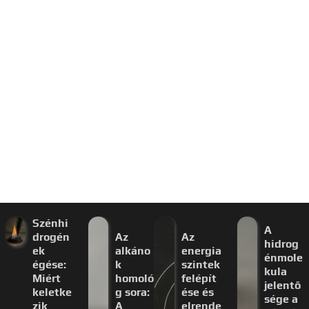
Szénhi
A
drogén
Az
Az
hidrog
ek
alkáno
energia
énmole
égése:
k
szintek
kula
Miért
homoló
felépít
jelentő
keletke
g sora:
ése és
sége a
zik
A
elrende