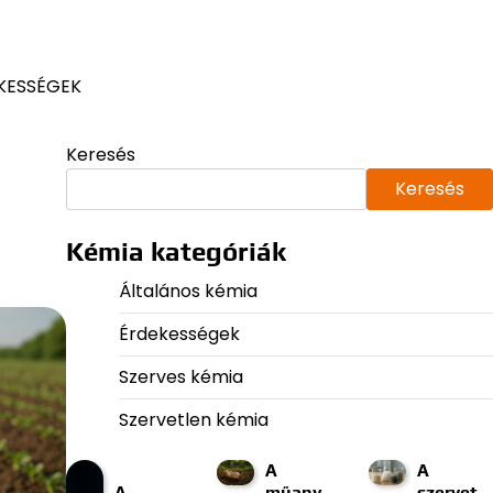
KESSÉGEK
Keresés
Keresés
Kémia kategóriák
Általános kémia
Érdekességek
Szerves kémia
Szervetlen kémia
A
A
A
műany
szervet