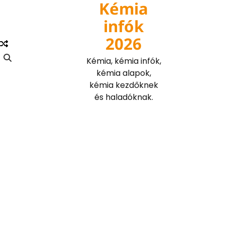
Kémia
Skip
to
infók
content
2026
Kémia, kémia infók,
kémia alapok,
kémia kezdőknek
és haladóknak.