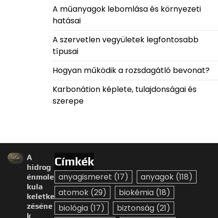
A műanyagok lebomlása és környezeti
hatásai
A szervetlen vegyületek legfontosabb
típusai
Hogyan működik a rozsdagátló bevonat?
Karbonátion képlete, tulajdonságai és
szerepe
A
Címkék
hidrog
anyagismeret
(17)
anyagok
(118)
énmole
kula
atomok
(29)
biokémia
(18)
keletke
zéséne
biológia
(17)
biztonság
(21)
k