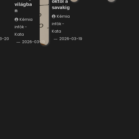
októl a
világba
savakig
n
Kémia
Kémia
infók -
infók -
Kata
Kata
3-20
2026-03-19
2026-03-19