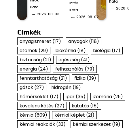
infók -
Kata
infók -
Kata
2026-0
Kata
2026-08-03
2026-08-02
Címkék
anyagismeret
(17)
anyagok
(118)
atomok
(29)
biokémia
(18)
biológia
(17)
biztonság
(21)
egészség
(41)
energia
(24)
felhasználás
(79)
fenntarthatóság
(21)
fizika
(39)
gázok
(27)
hidrogén
(19)
hőmérséklet
(17)
ipar
(35)
izoméria
(25)
kovalens kötés
(27)
kutatás
(15)
kémia
(609)
kémiai képlet
(21)
kémiai reakciók
(33)
kémiai szerkezet
(19)