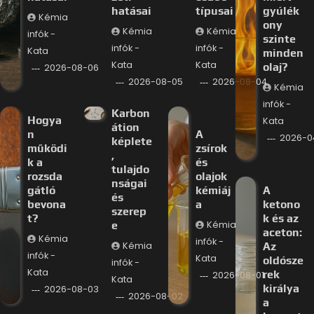
hatásai
típusai
gyúlék
Kémia
ony
Kémia
Kémia
infók -
szinte
infók -
infók -
Kata
minden
Kata
Kata
olaj?
2026-08-06
2026-08-05
2026-08-04
Kémia
infók -
Karbon
Hogya
Kata
átion
n
A
2026-0
képlete
működi
zsírok
,
k a
és
tulajdo
rozsda
olajok
nságai
gátló
kémiáj
A
és
bevona
a
ketono
szerep
t?
k és az
e
Kémia
aceton:
Kémia
infók -
Kémia
Az
infók -
Kata
oldósze
infók -
Kata
rek
2026-08-01
Kata
királya
2026-08-03
2026-08-02
a