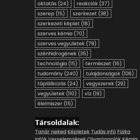
oktatás
(24)
reakciók
(37)
szerep
(15)
szerkezet
(38)
szerkezeti képlet
(18)
szerves kémia
(70)
szerves vegyületek
(79)
szénhidrogének
(35)
technológia
(15)
természet
(16)
tudomány
(240)
tulajdonságok
(108)
táplálkozás
(24)
vegyszerek
(29)
vegyületek
(110)
víz
(19)
élelmiszer
(15)
Társoldalak:
Tanár neked
Képletek
Tudás infó
Fizika
infók
Verselemzések
Olvasónaplók
Kémia