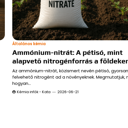
Általános kémia
Ammónium-nitrát: A pétisó, mint
alapvető nitrogénforrás a földeke
Az ammónium-nitrát, közismert nevén pétisó, gyorsa
felvehető nitrogént ad a növényeknek. Megmutatjuk, 
hogyan…
Kémia infók - Kata
2026-06-21