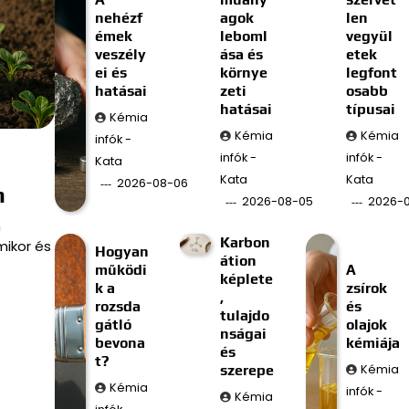
nehézf
agok
len
émek
leboml
vegyül
veszély
ása és
etek
ei és
környe
legfont
hatásai
zeti
osabb
hatásai
típusai
Kémia
Kémia
Kémia
infók -
infók -
infók -
Kata
Kata
Kata
2026-08-06
n
2026-08-05
2026-
n
Karbon
mikor és
Hogyan
átion
működi
A
képlete
k a
zsírok
,
rozsda
és
tulajdo
gátló
olajok
nságai
bevona
kémiája
és
t?
szerepe
Kémia
Kémia
infók -
Kémia