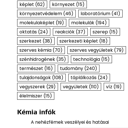
képlet
(62)
környezet
(15)
környezetvédelem
(46)
laboratórium
(41)
molekulaképlet
(19)
molekulák
(194)
oktatás
(24)
reakciók
(37)
szerep
(15)
szerkezet
(38)
szerkezeti képlet
(18)
szerves kémia
(70)
szerves vegyületek
(79)
szénhidrogének
(35)
technológia
(15)
természet
(16)
tudomány
(240)
tulajdonságok
(108)
táplálkozás
(24)
vegyszerek
(29)
vegyületek
(110)
víz
(19)
élelmiszer
(15)
Kémia infók
A nehézfémek veszélyei és hatásai