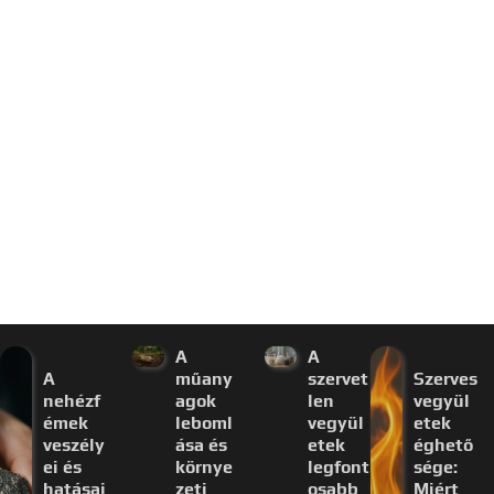
A
A
A
műany
szervet
Szerves
nehézf
agok
len
vegyül
émek
leboml
vegyül
etek
veszély
ása és
etek
éghető
ei és
környe
legfont
sége:
hatásai
zeti
osabb
Miért