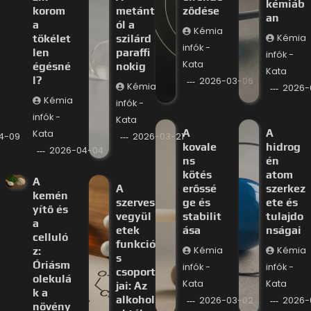
kémiáb
korom
metánt
ződése
an
a
ól a
Kémia
tökélet
szilárd
Kémia
infók -
len
paraffi
infók -
Kata
égésné
nokig
Kata
l?
2026-03-06
Kémia
2026-
Kémia
infók -
infók -
Kata
A
A
Kata
4-09
2026-03-21
kovale
hidrog
2026-04-04
ns
én
kötés
atom
A
A
erőssé
szerkez
kemén
szerves
ge és
ete és
yítő és
vegyül
stabilit
tulajdo
a
etek
ása
nságai
celluló
funkció
z:
Kémia
Kémia
s
Óriásm
infók -
infók -
csoport
olekulá
Kata
Kata
jai: Az
k a
alkohol
2026-03-02
2026-
növény