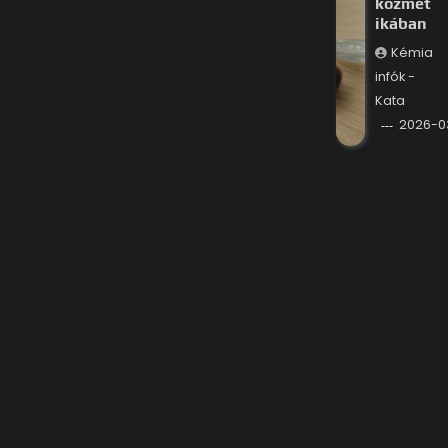
kozmet
ikában
Kémia
infók -
Kata
2026-0