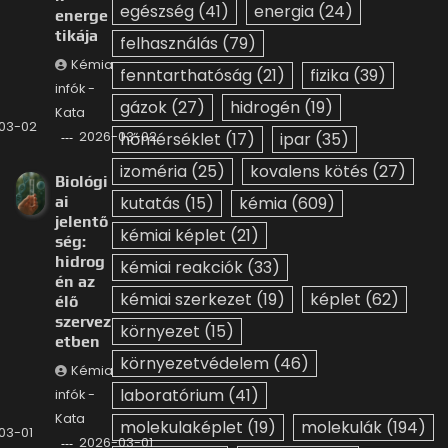
egészség
(41)
energia
(24)
energe
tikája
felhasználás
(79)
Kémia
fenntarthatóság
(21)
fizika
(39)
infók -
gázok
(27)
hidrogén
(19)
Kata
03-02
2026-03-02
hőmérséklet
(17)
ipar
(35)
izoméria
(25)
kovalens kötés
(27)
Biológi
ai
kutatás
(15)
kémia
(609)
jelentő
kémiai képlet
(21)
ség:
hidrog
kémiai reakciók
(33)
én az
kémiai szerkezet
(19)
képlet
(62)
élő
szervez
környezet
(15)
etben
környezetvédelem
(46)
Kémia
laboratórium
(41)
infók -
Kata
molekulaképlet
(19)
molekulák
(194)
03-01
2026-03-01