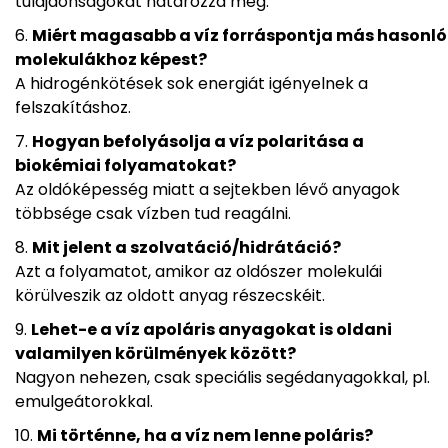
tulajdonságokat határozza meg.
Miért magasabb a víz forráspontja más hasonló
molekulákhoz képest?
A hidrogénkötések sok energiát igényelnek a
felszakításhoz.
Hogyan befolyásolja a víz polaritása a
biokémiai folyamatokat?
Az oldóképesség miatt a sejtekben lévő anyagok
többsége csak vízben tud reagálni.
Mit jelent a szolvatáció/hidrátáció?
Azt a folyamatot, amikor az oldószer molekulái
körülveszik az oldott anyag részecskéit.
Lehet-e a víz apoláris anyagokat is oldani
valamilyen körülmények között?
Nagyon nehezen, csak speciális segédanyagokkal, pl.
emulgeátorokkal.
Mi történne, ha a víz nem lenne poláris?