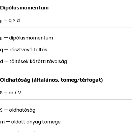
Dipólusmomentum
μ = q × d
μ — dipólusmomentum
q — résztvevő töltés
d — töltések közötti távolság
Oldhatóság (általános, tömeg/térfogat)
S = m / V
S — oldhatóság
m — oldott anyag tömege