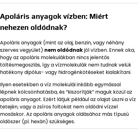
Apoláris anyagok vízben: Miért
nehezen oldódnak?
Apoláris anyagok (mint az olaj, benzin, vagy néhány
szerves vegyület)
nem oldódnak
jól vízben. Ennek oka,
hogy az apoláris molekulákban nincs jelentős
töltésmegoszlás, így a vízmolekulák nem tudnak velük
hatékony dipólus- vagy hidrogénkötéseket kialakítani.
Ilyen esetekben a víz molekulái inkább egymással
lépnek kölcsönhatásba, és “kiszorítják” maguk közül az
apoláris anyagot. Ezért látjuk például az olajat úszni a víz
tetején, vagy a zsíros foltokat nem oldódni vízzel
mosáskor. Az apoláris anyagok oldásához más típusú
oldószer (pl. hexán) szükséges.