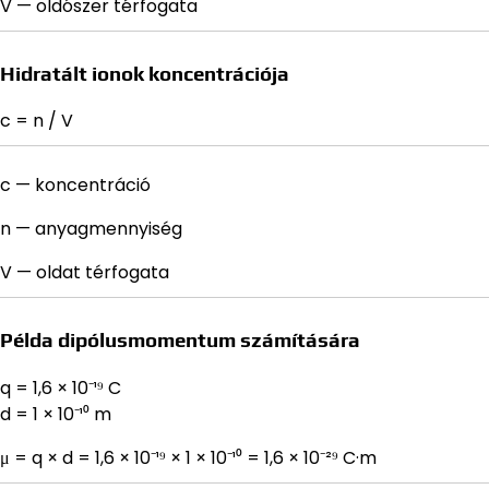
V — oldószer térfogata
Hidratált ionok koncentrációja
c = n / V
c — koncentráció
n — anyagmennyiség
V — oldat térfogata
Példa dipólusmomentum számítására
q = 1,6 × 10⁻¹⁹ C
d = 1 × 10⁻¹⁰ m
μ = q × d = 1,6 × 10⁻¹⁹ × 1 × 10⁻¹⁰ = 1,6 × 10⁻²⁹ C·m