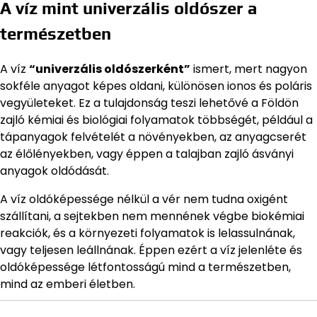
A víz mint univerzális oldószer a
természetben
A víz
“univerzális oldószerként”
ismert, mert nagyon
sokféle anyagot képes oldani, különösen ionos és poláris
vegyületeket. Ez a tulajdonság teszi lehetővé a Földön
zajló kémiai és biológiai folyamatok többségét, például a
tápanyagok felvételét a növényekben, az anyagcserét
az élőlényekben, vagy éppen a talajban zajló ásványi
anyagok oldódását.
A víz oldóképessége nélkül a vér nem tudna oxigént
szállítani, a sejtekben nem mennének végbe biokémiai
reakciók, és a környezeti folyamatok is lelassulnának,
vagy teljesen leállnának. Éppen ezért a víz jelenléte és
oldóképessége létfontosságú mind a természetben,
mind az emberi életben.