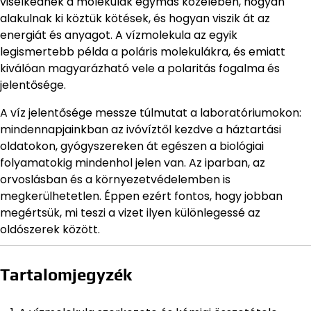
viselkednek a molekulák egymás közelében, hogyan
alakulnak ki köztük kötések, és hogyan viszik át az
energiát és anyagot. A vízmolekula az egyik
legismertebb példa a poláris molekulákra, és emiatt
kiválóan magyarázható vele a polaritás fogalma és
jelentősége.
A víz jelentősége messze túlmutat a laboratóriumokon:
mindennapjainkban az ivóvíztől kezdve a háztartási
oldatokon, gyógyszereken át egészen a biológiai
folyamatokig mindenhol jelen van. Az iparban, az
orvoslásban és a környezetvédelemben is
megkerülhetetlen. Éppen ezért fontos, hogy jobban
megértsük, mi teszi a vizet ilyen különlegessé az
oldószerek között.
Tartalomjegyzék