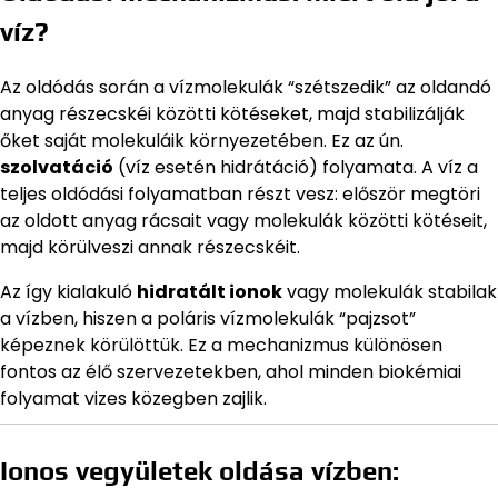
víz?
Az oldódás során a vízmolekulák “szétszedik” az oldandó
anyag részecskéi közötti kötéseket, majd stabilizálják
őket saját molekuláik környezetében. Ez az ún.
szolvatáció
(víz esetén hidrátáció) folyamata. A víz a
teljes oldódási folyamatban részt vesz: először megtöri
az oldott anyag rácsait vagy molekulák közötti kötéseit,
majd körülveszi annak részecskéit.
Az így kialakuló
hidratált ionok
vagy molekulák stabilak
a vízben, hiszen a poláris vízmolekulák “pajzsot”
képeznek körülöttük. Ez a mechanizmus különösen
fontos az élő szervezetekben, ahol minden biokémiai
folyamat vizes közegben zajlik.
Ionos vegyületek oldása vízben: