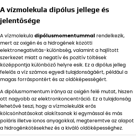
A vízmolekula dipólus jellege és
jelentősége
A vízmolekula
dipólusmomentummal
rendelkezik,
mert az oxigén és a hidrogének közötti
elektronegativitás-különbség, valamint a hajlított
szerkezet miatt a negatív és pozitív töltések
középpontja különböző helyre esik. Ez a dipólus jelleg
felelős a víz számos egyedi tulajdonságáért, például a
magas forráspontért és az oldóképességért.
A dipólusmomentum iránya az oxigén felé mutat, hiszen
ott nagyobb az elektronkoncentráció. Ez a tulajdonság
lehetővé teszi, hogy a vízmolekulák erős
kölcsönhatásokat alakítsanak ki egymással és más
poláris illetve ionos anyagokkal, megteremtve az alapot
a hidrogénkötésekhez és a kiváló oldóképességhez.