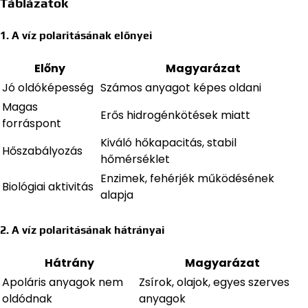
Táblázatok
1. A víz polaritásának előnyei
Előny
Magyarázat
Jó oldóképesség
Számos anyagot képes oldani
Magas
Erős hidrogénkötések miatt
forráspont
Kiváló hőkapacitás, stabil
Hőszabályozás
hőmérséklet
Enzimek, fehérjék működésének
Biológiai aktivitás
alapja
2. A víz polaritásának hátrányai
Hátrány
Magyarázat
Apoláris anyagok nem
Zsírok, olajok, egyes szerves
oldódnak
anyagok