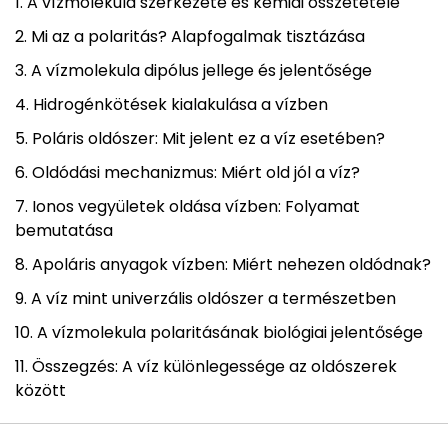
A vízmolekula szerkezete és kémiai összetétele
Mi az a polaritás? Alapfogalmak tisztázása
A vízmolekula dipólus jellege és jelentősége
Hidrogénkötések kialakulása a vízben
Poláris oldószer: Mit jelent ez a víz esetében?
Oldódási mechanizmus: Miért old jól a víz?
Ionos vegyületek oldása vízben: Folyamat
bemutatása
Apoláris anyagok vízben: Miért nehezen oldódnak?
A víz mint univerzális oldószer a természetben
A vízmolekula polaritásának biológiai jelentősége
Összegzés: A víz különlegessége az oldószerek
között