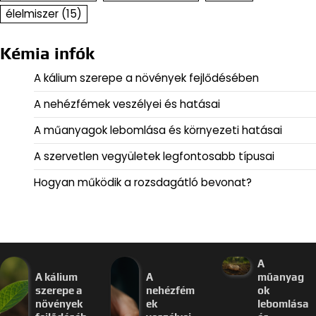
élelmiszer
(15)
Kémia infók
A kálium szerepe a növények fejlődésében
A nehézfémek veszélyei és hatásai
A műanyagok lebomlása és környezeti hatásai
A szervetlen vegyületek legfontosabb típusai
Hogyan működik a rozsdagátló bevonat?
A
A kálium
A
műanyag
szerepe a
nehézfém
ok
növények
ek
lebomlása