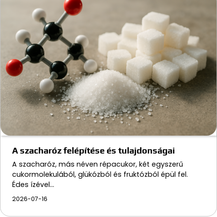
A szacharóz felépítése és tulajdonságai
A szacharóz, más néven répacukor, két egyszerű
cukormolekulából, glükózból és fruktózból épül fel.
Édes ízével…
2026-07-16