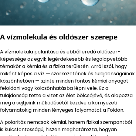
A vízmolekula és oldószer szerepe
A vízmolekula polaritása és ebből eredő oldószer-
képessége az egyik legérdekesebb és legalapvetőbb
témakör a kémia és a fizika területén. Arról szól, hogy
miként képes a víz — szerkezetének és tulajdonságainak
köszönhetően — szinte minden fontos kémiai anyagot
feloldani vagy kölcsönhatásba lépni vele. Ez a
tulajdonság tette a vizet az élet bölcsőjévé, és alapozza
meg a sejtjeink működésétől kezdve a környezeti
folyamatokig minden lényeges folyamatot a Földön.
A polaritás nemcsak kémiai, hanem fizikai szempontból
is kulcsfontosságú, hiszen meghatározza, hogyan