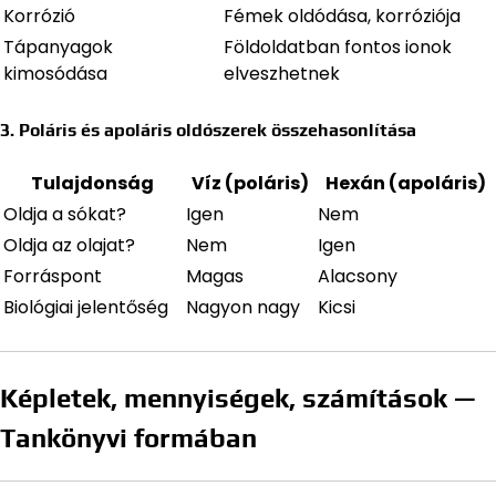
Korrózió
Fémek oldódása, korróziója
Tápanyagok
Földoldatban fontos ionok
kimosódása
elveszhetnek
3. Poláris és apoláris oldószerek összehasonlítása
Tulajdonság
Víz (poláris)
Hexán (apoláris)
Oldja a sókat?
Igen
Nem
Oldja az olajat?
Nem
Igen
Forráspont
Magas
Alacsony
Biológiai jelentőség
Nagyon nagy
Kicsi
Képletek, mennyiségek, számítások —
Tankönyvi formában