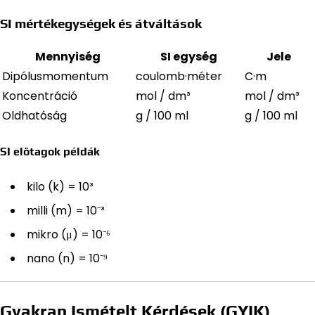
SI mértékegységek és átváltások
Mennyiség
SI egység
Jele
Dipólusmomentum
coulomb·méter
C·m
Koncentráció
mol / dm³
mol / dm³
Oldhatóság
g / 100 ml
g / 100 ml
SI előtagok példák
kilo (k) = 10³
milli (m) = 10⁻³
mikro (μ) = 10⁻⁶
nano (n) = 10⁻⁹
Gyakran Ismételt Kérdések (GYIK)