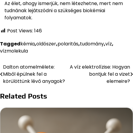
Az élet, ahogy ismerjük, nem létezhetne, mert nem
tudnának lejátszódni a szükséges biokémiai
folyamatok.
Post Views:
146
Tagged
kémia
,
oldószer
,
polaritás
,
tudomány
,
víz
,
vízmolekula
Dalton atomelmélete:
A víz elektrolízise: Hogyan
Bejegyzés
Miből épülnek fel a
bontjuk fel a vizet
navigáció
körülöttünk lévő anyagok?
elemeire?
Related Posts