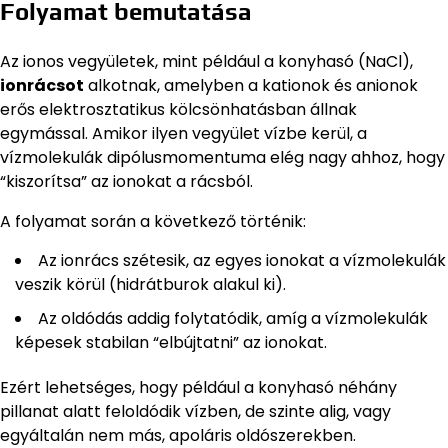
Folyamat bemutatása
Az ionos vegyületek, mint például a konyhasó (NaCl),
ionrácsot
alkotnak, amelyben a kationok és anionok
erős elektrosztatikus kölcsönhatásban állnak
egymással. Amikor ilyen vegyület vízbe kerül, a
vízmolekulák dipólusmomentuma elég nagy ahhoz, hogy
“kiszorítsa” az ionokat a rácsból.
A folyamat során a következő történik:
Az ionrács szétesik, az egyes ionokat a vízmolekulák
veszik körül (hidrátburok alakul ki).
Az oldódás addig folytatódik, amíg a vízmolekulák
képesek stabilan “elbújtatni” az ionokat.
Ezért lehetséges, hogy például a konyhasó néhány
pillanat alatt feloldódik vízben, de szinte alig, vagy
egyáltalán nem más, apoláris oldószerekben.