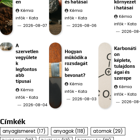
en
és hatásai
környezet
i hatásai
Kémia
Kémia
Kémia
infók - Kata
infók - Kata
infók - Kata
2026-08-07
2026-08-06
2026-08
A
Karbonáti
szervetlen
Hogyan
on
vegyülete
működik a
képlete,
k
rozsdagát
tulajdons
legfontos
ló
ágai és
abb
bevonat?
szerepe
típusai
Kémia
Kémia
Kémia
infók - Kata
infók - Kata
infók - Kata
2026-08-03
2026-08
2026-08-04
Címkék
anyagismeret
(17)
anyagok
(118)
atomok
(29)