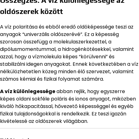
Összegzés: A víz különlegessége az
oldószerek között
A víz polaritása és ebből eredő oldóképessége teszi az
anyagok “univerzális oldószerévé”. Ez a képesség
szorosan összefügg a molekulaszerkezettel, a
dipólusmomentummal, a hidrogénkötésekkel, valamint
azzal, hogy a vízmolekula képes “körülvenni” és
stabilizálni idegen anyagokat. Ennek következtében a víz
nélkülözhetetlen közeg minden élő szervezet, valamint
számos kémiai és fizikai folyamat számára.
A víz különlegessége
abban rejlik, hogy egyszerre
képes oldani sokféle poláris és ionos anyagot, miközben
kiváló hőkapacitással, hővezető képességgel és egyéb
fizikai tulajdonságokkal is rendelkezik. Ez teszi igazán
kivételessé az oldószerek világában.