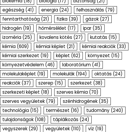
biokémia
(18)
biológia
(17)
biztonság
(21)
egészség
(41)
energia
(24)
felhasználás
(79)
fenntarthatóság
(21)
fizika
(39)
gázok
(27)
hidrogén
(19)
hőmérséklet
(17)
ipar
(35)
izoméria
(25)
kovalens kötés
(27)
kutatás
(15)
kémia
(609)
kémiai képlet
(21)
kémiai reakciók
(33)
kémiai szerkezet
(19)
képlet
(62)
környezet
(15)
környezetvédelem
(46)
laboratórium
(41)
molekulaképlet
(19)
molekulák
(194)
oktatás
(24)
reakciók
(37)
szerep
(15)
szerkezet
(38)
szerkezeti képlet
(18)
szerves kémia
(70)
szerves vegyületek
(79)
szénhidrogének
(35)
technológia
(15)
természet
(16)
tudomány
(240)
tulajdonságok
(108)
táplálkozás
(24)
vegyszerek
(29)
vegyületek
(110)
víz
(19)