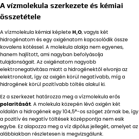
A vízmolekula szerkezete és kémiai
összetétele
A vízmolekula kémiai képlete
H₂O
, vagyis két
hidrogénatom és egy oxigénatom kapcsolódik össze
kovalens kötéssel. A molekula alakja nem egyenes,
hanem hajlított, ami nagyban befolyásolja
tulajdonságait. Az oxigénatom nagyobb
elektronegativitása miatt a hidrogénektől elvonja az
elektronokat, így az oxigén körül negatívabb, míg a
hidrogének körül pozitívabb töltés alakul ki.
Ez a szerkezet határozza meg a vízmolekula erős
polaritását
. A molekula közepén lévő oxigén két
oldalán a hidrogének egy 104,5°-os szöget zárnak be, így
a pozitív és negatív töltések középpontja nem esik
egybe. Ez alapozza meg a víz dipólus jellegét, amelyet az
alábbiakban részletesen is megvizsgálunk.