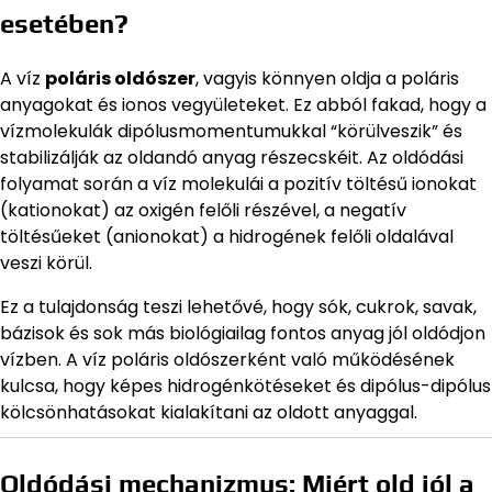
esetében?
A víz
poláris oldószer
, vagyis könnyen oldja a poláris
anyagokat és ionos vegyületeket. Ez abból fakad, hogy a
vízmolekulák dipólusmomentumukkal “körülveszik” és
stabilizálják az oldandó anyag részecskéit. Az oldódási
folyamat során a víz molekulái a pozitív töltésű ionokat
(kationokat) az oxigén felőli részével, a negatív
töltésűeket (anionokat) a hidrogének felőli oldalával
veszi körül.
Ez a tulajdonság teszi lehetővé, hogy sók, cukrok, savak,
bázisok és sok más biológiailag fontos anyag jól oldódjon
vízben. A víz poláris oldószerként való működésének
kulcsa, hogy képes hidrogénkötéseket és dipólus-dipólus
kölcsönhatásokat kialakítani az oldott anyaggal.
Oldódási mechanizmus: Miért old jól a