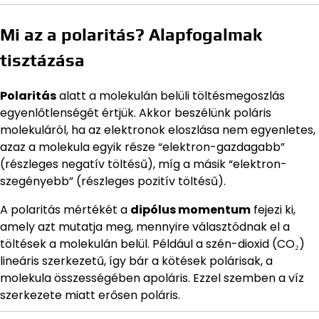
Mi az a polaritás? Alapfogalmak
tisztázása
Polaritás
alatt a molekulán belüli töltésmegoszlás
egyenlőtlenségét értjük. Akkor beszélünk poláris
molekuláról, ha az elektronok eloszlása nem egyenletes,
azaz a molekula egyik része “elektron-gazdagabb”
(részleges negatív töltésű), míg a másik “elektron-
szegényebb” (részleges pozitív töltésű).
A polaritás mértékét a
dipólus momentum
fejezi ki,
amely azt mutatja meg, mennyire választódnak el a
töltések a molekulán belül. Például a szén-dioxid (CO₂)
lineáris szerkezetű, így bár a kötések polárisak, a
molekula összességében apoláris. Ezzel szemben a víz
szerkezete miatt erősen poláris.