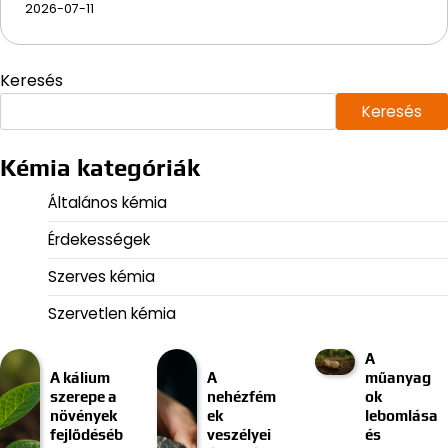
2026-07-11
Keresés
Keresés
Kémia kategóriák
Általános kémia
Érdekességek
Szerves kémia
Szervetlen kémia
A
A kálium
A
műanyag
szerepe a
nehézfém
ok
növények
ek
lebomlása
fejlődéséb
veszélyei
és