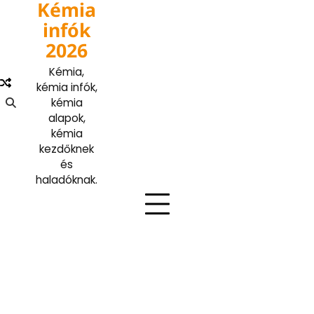
Kémia
Skip
to
infók
content
2026
Kémia,
kémia infók,
kémia
alapok,
kémia
kezdőknek
és
haladóknak.