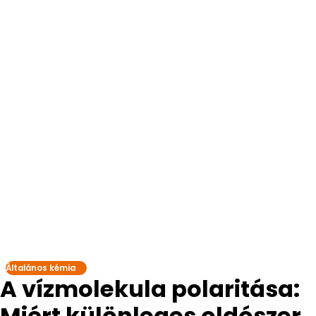
Általános kémia
A vízmolekula polaritása:
Miért különleges oldószer