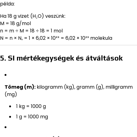
példa:
Ha 18 g vizet (H₂O) veszünk:
M = 18 g/mol
n = m ÷ M = 18 ÷ 18 = 1 mol
N = n × Nₐ = 1 × 6,02 × 10²³ = 6,02 × 10²³ molekula
5. SI mértékegységek és átváltások
Tömeg (m):
kilogramm (kg), gramm (g), milligramm
(mg)
1 kg = 1000 g
1 g = 1000 mg