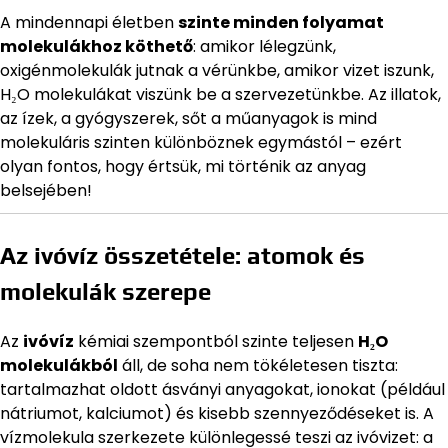
A mindennapi életben
szinte minden folyamat
molekulákhoz köthető
: amikor lélegzünk,
oxigénmolekulák jutnak a vérünkbe, amikor vizet iszunk,
H₂O molekulákat viszünk be a szervezetünkbe. Az illatok,
az ízek, a gyógyszerek, sőt a műanyagok is mind
molekuláris szinten különböznek egymástól – ezért
olyan fontos, hogy értsük, mi történik az anyag
belsejében!
Az ivóvíz összetétele: atomok és
molekulák szerepe
Az
ivóvíz
kémiai szempontból szinte teljesen
H₂O
molekulákból
áll, de soha nem tökéletesen tiszta:
tartalmazhat oldott ásványi anyagokat, ionokat (például
nátriumot, kalciumot) és kisebb szennyeződéseket is. A
vízmolekula szerkezete különlegessé teszi az ivóvizet: a