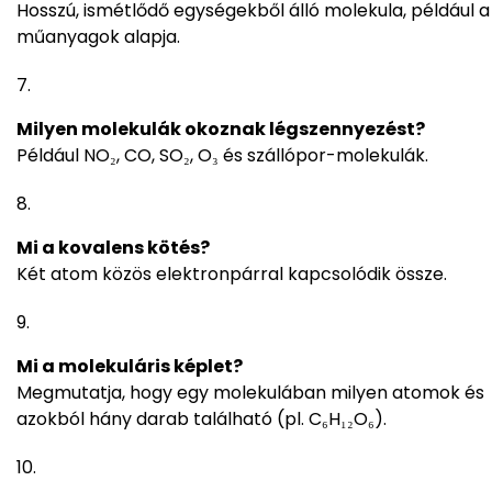
Hosszú, ismétlődő egységekből álló molekula, például a
műanyagok alapja.
Milyen molekulák okoznak légszennyezést?
Például NO₂, CO, SO₂, O₃ és szállópor-molekulák.
Mi a kovalens kötés?
Két atom közös elektronpárral kapcsolódik össze.
Mi a molekuláris képlet?
Megmutatja, hogy egy molekulában milyen atomok és
azokból hány darab található (pl. C₆H₁₂O₆).