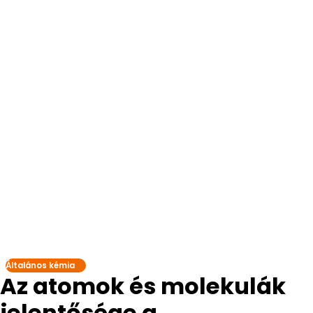
Általános kémia
Az atomok és molekulák
jelentősége a