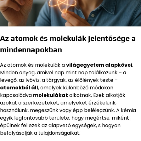
Az atomok és molekulák jelentősége a
mindennapokban
Az atomok és molekulák a
világegyetem alapkövei
.
Minden anyag, amivel nap mint nap találkozunk – a
levegő, az ivóvíz, a tárgyak, az élőlények teste –
atomokból áll
, amelyek különböző módokon
kapcsolódva
molekulákat
alkotnak. Ezek alkotják
azokat a szerkezeteket, amelyeket érzékelünk,
használunk, megeszünk vagy épp belélegzünk. A kémia
egyik legfontosabb területe, hogy megértse, miként
épülnek fel ezek az alapvető egységek, s hogyan
befolyásolják a tulajdonságaikat.