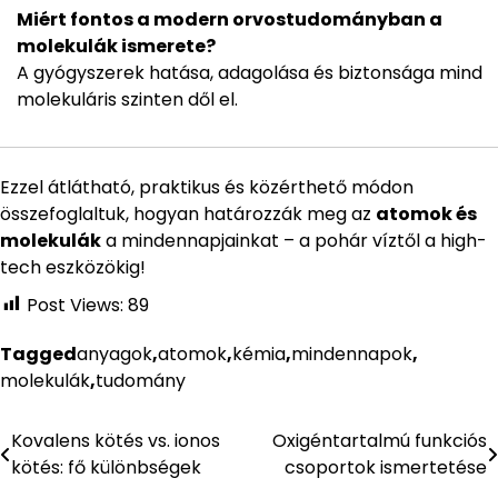
Miért fontos a modern orvostudományban a
molekulák ismerete?
A gyógyszerek hatása, adagolása és biztonsága mind
molekuláris szinten dől el.
Ezzel átlátható, praktikus és közérthető módon
összefoglaltuk, hogyan határozzák meg az
atomok és
molekulák
a mindennapjainkat – a pohár víztől a high-
tech eszközökig!
Post Views:
89
Tagged
anyagok
,
atomok
,
kémia
,
mindennapok
,
molekulák
,
tudomány
Kovalens kötés vs. ionos
Oxigéntartalmú funkciós
Bejegyzés
kötés: fő különbségek
csoportok ismertetése
navigáció