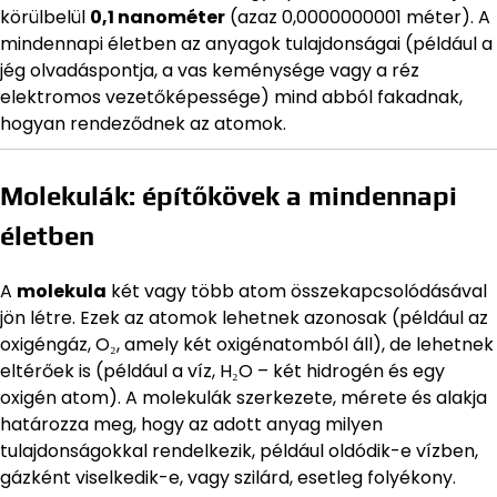
körülbelül
0,1 nanométer
(azaz 0,0000000001 méter). A
mindennapi életben az anyagok tulajdonságai (például a
jég olvadáspontja, a vas keménysége vagy a réz
elektromos vezetőképessége) mind abból fakadnak,
hogyan rendeződnek az atomok.
Molekulák: építőkövek a mindennapi
életben
A
molekula
két vagy több atom összekapcsolódásával
jön létre. Ezek az atomok lehetnek azonosak (például az
oxigéngáz, O₂, amely két oxigénatomból áll), de lehetnek
eltérőek is (például a víz, H₂O – két hidrogén és egy
oxigén atom). A molekulák szerkezete, mérete és alakja
határozza meg, hogy az adott anyag milyen
tulajdonságokkal rendelkezik, például oldódik-e vízben,
gázként viselkedik-e, vagy szilárd, esetleg folyékony.