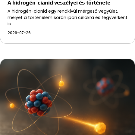
A hidrogén-cianid veszélyei és története
A hidrogén-cianid egy rendkívül mérgező vegyület,
melyet a történelem során ipari célokra és fegyverként
is…
2026-07-26