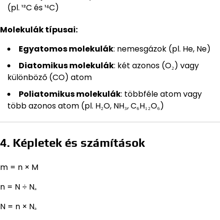
(pl. ¹²C és ¹⁴C)
Molekulák típusai:
Egyatomos molekulák
: nemesgázok (pl. He, Ne)
Diatomikus molekulák
: két azonos (O₂) vagy
különböző (CO) atom
Poliatomikus molekulák
: többféle atom vagy
több azonos atom (pl. H₂O, NH₃, C₆H₁₂O₆)
4. Képletek és számítások
m = n × M
n = N ÷ Nₐ
N = n × Nₐ