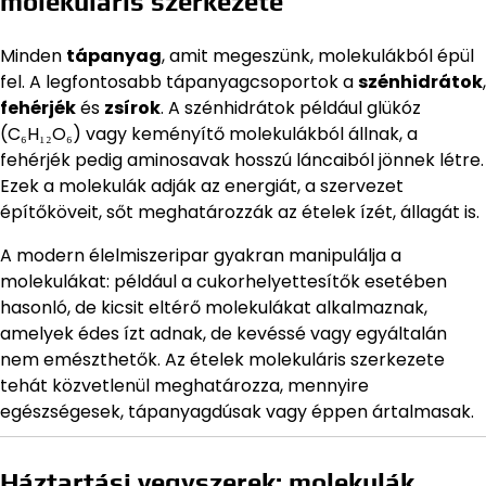
molekuláris szerkezete
Minden
tápanyag
, amit megeszünk, molekulákból épül
fel. A legfontosabb tápanyagcsoportok a
szénhidrátok
,
fehérjék
és
zsírok
. A szénhidrátok például glükóz
(C₆H₁₂O₆) vagy keményítő molekulákból állnak, a
fehérjék pedig aminosavak hosszú láncaiból jönnek létre.
Ezek a molekulák adják az energiát, a szervezet
építőköveit, sőt meghatározzák az ételek ízét, állagát is.
A modern élelmiszeripar gyakran manipulálja a
molekulákat: például a cukorhelyettesítők esetében
hasonló, de kicsit eltérő molekulákat alkalmaznak,
amelyek édes ízt adnak, de kevéssé vagy egyáltalán
nem emészthetők. Az ételek molekuláris szerkezete
tehát közvetlenül meghatározza, mennyire
egészségesek, tápanyagdúsak vagy éppen ártalmasak.
Háztartási vegyszerek: molekulák