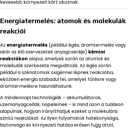
kevesebb környezeti kárt okoznak.
Energiatermelés: atomok és molekulák
reakciói
Az
energiatermelés
(például égés, áramtermelés vagy
akár az élő szervezetek anyagcseréje)
kémiai
reakciókon
alapul, amelyek során az atomok és
molekulák szerkezete megváltozik. Az égés során
például a szénatomok oxigénnel lépnek reakcióba,
eközben energia szabadul fel, amelyet fűtésre vagy
áramtermelésre használhatunk.
A mindennapi technológiák – akkumulátorok,
üzemanyagcellák, napelemek – is mind azon a tudáson
alapulnak, hogyan irányíthatjuk ezeket a molekuláris
szintű reakciókat. Az ilyen folyamatok hatékonysága,
biztonsága és környezeti hatása erősen függ attól,