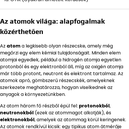
Az atomok világa: alapfogalmak
közérthetően
Az
atom
a legkisebb olyan részecske, amely még
megőrzi egy elem kémiai tulajdonságait. Minden elem
atomjai egyediek, például a hidrogén atomja egyetlen
protonból és egy elektronból áll, míg az oxigén atomja
már több protont, neutront és elektront tartalmaz. Az
atomok apró, gömbszerű részecskék, amelyeknek
szerkezete meghatározza, hogyan viselkednek az
anyagok a környezetünkben.
Az atom három fő részből épül fel:
protonokból
,
neutronokból
(ezek az atommagot alkotják), és
elektronokból
, amelyek az atommag körül keringenek.
Az atomok rendkívül kicsik: egy tipikus atom átmérője