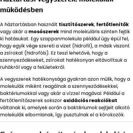
működésben
A háztartásban használt
tisztítószerek
,
fertőtlenítők
vagy akár a
mosószerek
mind molekuláris szinten fejtik
ki hatásukat. Egy szappanmolekula például úgy épül fel,
hogy egyik vége szereti a vizet (hidrofil), a másik viszont
a zsírokat (hidrofób). Ez teszi lehetővé, hogy a
szennyeződéseket, zsírokat hatékonyan eltávolítsuk a
ruhákról vagy a felületekről.
A vegyszerek hatékonysága gyakran azon múlik, hogy a
molekulák miként reagálnak a szennyeződésekkel,
baktériumokkal vagy akár a vízzel magával. Például a
fertőtlenítőszerek sokszor
oxidációs reakciókat
váltanak ki, amelyek során a baktériumok sejtjeit alkotó
molekulák elbomlanak, így pusztulnak el a kórokozók.