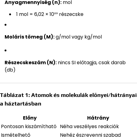
Anyagmennyiség (n):
mol
1 mol = 6,02 × 10²³ részecske
Moláris tömeg (M):
g/mol vagy kg/mol
Részecskeszám (N):
nincs SI előtagja, csak darab
(db)
Táblázat 1: Atomok és molekulák előnyei/hátrányai
a háztartásban
Előny
Hátrány
Pontosan kiszámítható
Néha veszélyes reakciók
Ismételhető
Nehéz észrevenni szabad