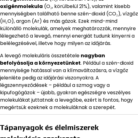
oxigénmolekula
(O₂, körülbelül 21%), valamint kisebb
mennyiségben található benne szén-dioxid (CO₂), vízgőz
(H₂O), argon (Ar) és más gázok. Ezek mind-mind
különálló molekulák, amelyek meghatározzák, mennyire
lélegezhető a levegő, mennyi energiát tudunk kinyerni a
belélegzésével, illetve hogy milyen az időjárás.
A levegő molekuláris összetétele
nagyban
befolyásolja a környezetünket
. Például a szén-dioxid
mennyisége hatással van a klímaváltozásra, a vízgőz
jelenléte pedig az időjárási viszonyokra. A
légszennyeződések – például a szmog vagy a
kipufogógázok – újabb, gyakran egészségre veszélyes
molekulákat juttatnak a levegőbe, ezért is fontos, hogy
megértsük ezeknek a molekuláknak a szerepét.
Tápanyagok és élelmiszerek