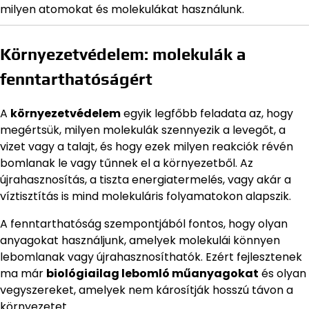
milyen atomokat és molekulákat használunk.
Környezetvédelem: molekulák a
fenntarthatóságért
A
környezetvédelem
egyik legfőbb feladata az, hogy
megértsük, milyen molekulák szennyezik a levegőt, a
vizet vagy a talajt, és hogy ezek milyen reakciók révén
bomlanak le vagy tűnnek el a környezetből. Az
újrahasznosítás, a tiszta energiatermelés, vagy akár a
víztisztítás is mind molekuláris folyamatokon alapszik.
A fenntarthatóság szempontjából fontos, hogy olyan
anyagokat használjunk, amelyek molekulái könnyen
lebomlanak vagy újrahasznosíthatók. Ezért fejlesztenek
ma már
biológiailag lebomló műanyagokat
és olyan
vegyszereket, amelyek nem károsítják hosszú távon a
környezetet.