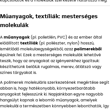
kapcsolatok és a molekulák szerkezete határozza meg.
Műanyagok, textíliák: mesterséges
molekulák
A
műanyagok
(pl. polietilén, PVC) és az ember által
előállított
textíliák
(pl. poliészter, nylon) hosszú,
ismétlődő molekulaegységekből, azaz
polimerekből
épülnek fel. Ezek a mesterséges molekulák lehetővé
teszik, hogy az anyagokat az igényeinkhez igazítsuk:
készíthetünk belőlük rugalmas, merev, átlátszó vagy
színes tárgyakat is.
A polimerek molekuláris szerkezetének megértése segít
abban is, hogy hatékonyabb, környezetbarátabb
anyagokat fejlesszünk ki. Napjainkban egyre nagyobb
hangsúlyt kapnak a lebomló műanyagok, amelyek
molekulái a természetben könnyebben lebonthatók, így