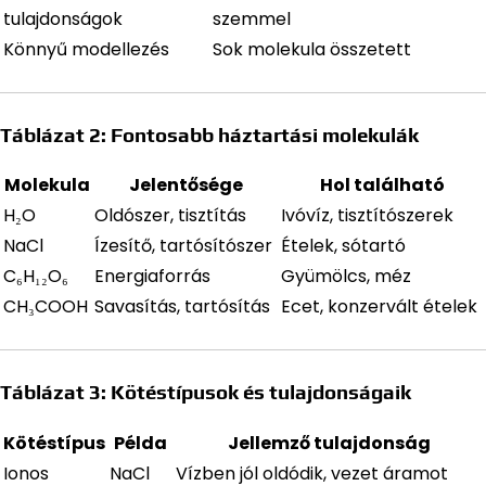
tulajdonságok
szemmel
Könnyű modellezés
Sok molekula összetett
Táblázat 2: Fontosabb háztartási molekulák
Molekula
Jelentősége
Hol található
H₂O
Oldószer, tisztítás
Ivóvíz, tisztítószerek
NaCl
Ízesítő, tartósítószer
Ételek, sótartó
C₆H₁₂O₆
Energiaforrás
Gyümölcs, méz
CH₃COOH
Savasítás, tartósítás
Ecet, konzervált ételek
Táblázat 3: Kötéstípusok és tulajdonságaik
Kötéstípus
Példa
Jellemző tulajdonság
Ionos
NaCl
Vízben jól oldódik, vezet áramot