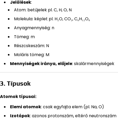
Jelölések
:
Atom: betűjelek pl. C, H, O, N
Molekula: képlet pl. H₂O, CO₂, C₆H₁₂O₆
Anyagmennyiség: n
Tömeg: m
Részcskeszám: N
Moláris tömeg: M
Mennyiségek iránya, előjele
: skalármennyiségek
3. Típusok
Atomok típusai:
Elemi atomok
: csak egyfajta elem (pl. Na, O)
Izotópok
: azonos protonszám, eltérő neutronszám