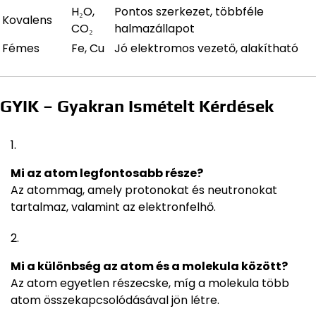
H₂O,
Pontos szerkezet, többféle
Kovalens
CO₂
halmazállapot
Fémes
Fe, Cu
Jó elektromos vezető, alakítható
GYIK – Gyakran Ismételt Kérdések
Mi az atom legfontosabb része?
Az atommag, amely protonokat és neutronokat
tartalmaz, valamint az elektronfelhő.
Mi a különbség az atom és a molekula között?
Az atom egyetlen részecske, míg a molekula több
atom összekapcsolódásával jön létre.