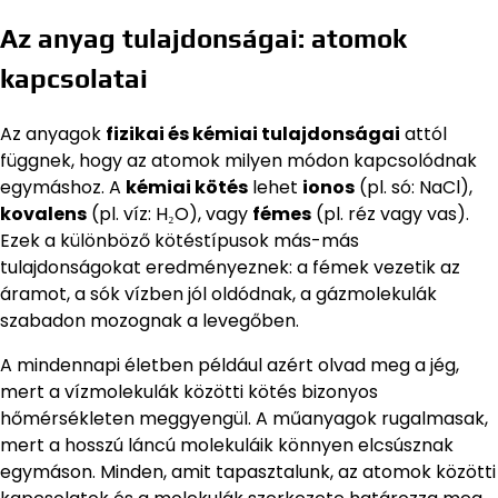
Az anyag tulajdonságai: atomok
kapcsolatai
Az anyagok
fizikai és kémiai tulajdonságai
attól
függnek, hogy az atomok milyen módon kapcsolódnak
egymáshoz. A
kémiai kötés
lehet
ionos
(pl. só: NaCl),
kovalens
(pl. víz: H₂O), vagy
fémes
(pl. réz vagy vas).
Ezek a különböző kötéstípusok más-más
tulajdonságokat eredményeznek: a fémek vezetik az
áramot, a sók vízben jól oldódnak, a gázmolekulák
szabadon mozognak a levegőben.
A mindennapi életben például azért olvad meg a jég,
mert a vízmolekulák közötti kötés bizonyos
hőmérsékleten meggyengül. A műanyagok rugalmasak,
mert a hosszú láncú molekuláik könnyen elcsúsznak
egymáson. Minden, amit tapasztalunk, az atomok közötti