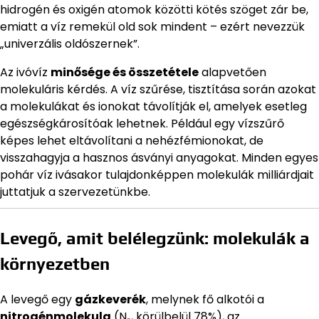
hidrogén és oxigén atomok közötti kötés szöget zár be,
emiatt a víz remekül old sok mindent – ezért nevezzük
„univerzális oldószernek”.
Az ivóvíz
minősége és összetétele
alapvetően
molekuláris kérdés. A víz szűrése, tisztítása során azokat
a molekulákat és ionokat távolítják el, amelyek esetleg
egészségkárosítóak lehetnek. Például egy vízszűrő
képes lehet eltávolítani a nehézfémionokat, de
visszahagyja a hasznos ásványi anyagokat. Minden egyes
pohár víz ivásakor tulajdonképpen molekulák milliárdjait
juttatjuk a szervezetünkbe.
Levegő, amit belélegzünk: molekulák a
környezetben
A levegő egy
gázkeverék
, melynek fő alkotói a
nitrogénmolekula
(N₂, körülbelül 78%), az