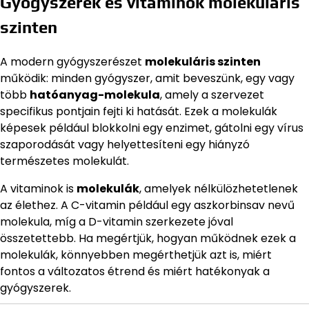
Gyógyszerek és vitaminok molekuláris
szinten
A modern gyógyszerészet
molekuláris szinten
működik: minden gyógyszer, amit beveszünk, egy vagy
több
hatóanyag-molekula
, amely a szervezet
specifikus pontjain fejti ki hatását. Ezek a molekulák
képesek például blokkolni egy enzimet, gátolni egy vírus
szaporodását vagy helyettesíteni egy hiányzó
természetes molekulát.
A vitaminok is
molekulák
, amelyek nélkülözhetetlenek
az élethez. A C-vitamin például egy aszkorbinsav nevű
molekula, míg a D-vitamin szerkezete jóval
összetettebb. Ha megértjük, hogyan működnek ezek a
molekulák, könnyebben megérthetjük azt is, miért
fontos a változatos étrend és miért hatékonyak a
gyógyszerek.