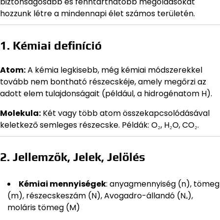
biztonságosabb és fenntarthatóbb megoldásokat
hozzunk létre a mindennapi élet számos területén.
1. Kémiai definíció
Atom:
A kémia legkisebb, még kémiai módszerekkel
tovább nem bontható részecskéje, amely megőrzi az
adott elem tulajdonságait (például, a hidrogénatom H).
Molekula:
Két vagy több atom összekapcsolódásával
keletkező semleges részecske. Példák: O₂, H₂O, CO₂.
2. Jellemzők, Jelek, Jelölés
Kémiai mennyiségek
: anyagmennyiség (n), tömeg
(m), részecskeszám (N), Avogadro-állandó (Nₐ),
moláris tömeg (M)