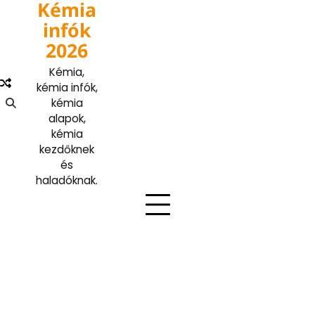
Kémia
Skip
to
infók
content
2026
Kémia,
kémia infók,
kémia
alapok,
kémia
kezdőknek
és
haladóknak.