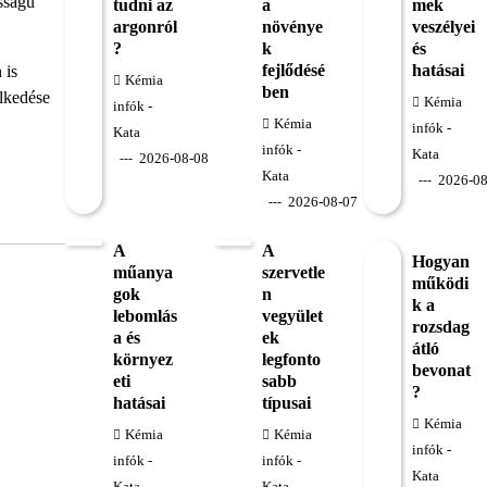
osságú
tudni az
a
mek
argonról
növénye
veszélyei
?
k
és
fejlődésé
hatásai
 is
Kémia
ben
elkedése
Kémia
infók -
Kémia
infók -
Kata
infók -
Kata
2026-08-08
Kata
2026-08
2026-08-07
A
A
Hogyan
műanya
szervetle
működi
gok
n
k a
lebomlás
vegyület
rozsdag
a és
ek
átló
környez
legfonto
bevonat
eti
sabb
?
hatásai
típusai
Kémia
Kémia
Kémia
infók -
infók -
infók -
Kata