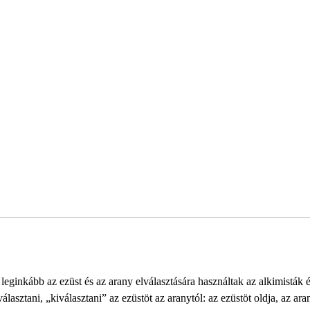
leginkább az ezüst és az arany elválasztására használtak az alkimisták 
sztani, „kiválasztani” az ezüstöt az aranytól: az ezüstöt oldja, az ara