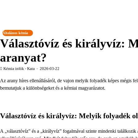
Általános kémia
Választóvíz és királyvíz: M
aranyat?
Kémia infók - Kata
2026-03-22
Az arany híres ellenállásáról, de vajon melyik folyadék képes mégis fel
bemutatjuk a különbségeket és a kémiai magyarázatot.
Választóvíz és királyvíz: Melyik folyadék ol
A „választóvíz” és a „királyvíz” fogalmával szinte mindenki találkozi