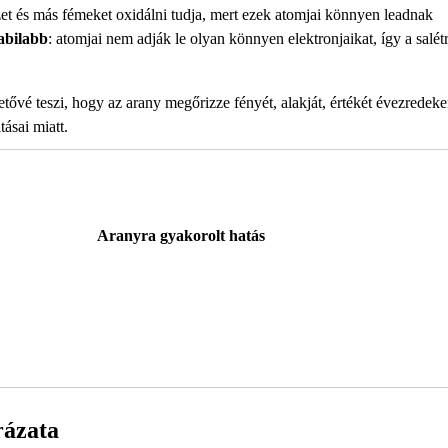
ezet és más fémeket oxidálni tudja, mert ezek atomjai könnyen leadnak
abilabb
: atomjai nem adják le olyan könnyen elektronjaikat, így a salé
tővé teszi, hogy az arany megőrizze fényét, alakját, értékét évezredeke
ásai miatt.
Aranyra gyakorolt hatás
rázata