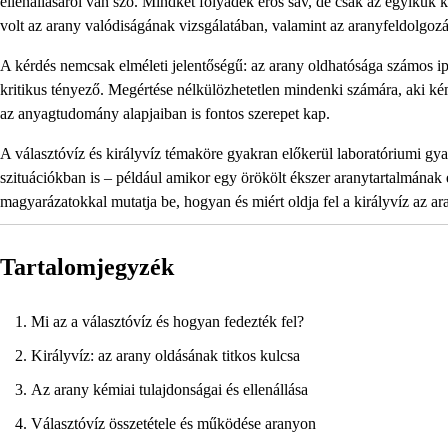
ellenállásáról van szó. Mindkét folyadék erős sav, de csak az egyikük 
volt az arany valódiságának vizsgálatában, valamint az aranyfeldolgozá
A kérdés nemcsak elméleti jelentőségű: az arany oldhatósága számos ip
kritikus tényező. Megértése nélkülözhetetlen mindenki számára, aki ké
az anyagtudomány alapjaiban is fontos szerepet kap.
A választóvíz és királyvíz témaköre gyakran előkerül laboratóriumi gya
szituációkban is – például amikor egy örökölt ékszer aranytartalmának e
magyarázatokkal mutatja be, hogyan és miért oldja fel a királyvíz az ar
Tartalomjegyzék
Mi az a választóvíz és hogyan fedezték fel?
Királyvíz: az arany oldásának titkos kulcsa
Az arany kémiai tulajdonságai és ellenállása
Választóvíz összetétele és működése aranyon