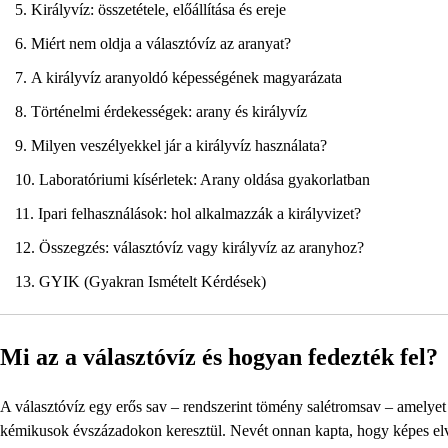
Királyvíz: összetétele, előállítása és ereje
Miért nem oldja a választóvíz az aranyat?
A királyvíz aranyoldó képességének magyarázata
Történelmi érdekességek: arany és királyvíz
Milyen veszélyekkel jár a királyvíz használata?
Laboratóriumi kísérletek: Arany oldása gyakorlatban
Ipari felhasználások: hol alkalmazzák a királyvizet?
Összegzés: választóvíz vagy királyvíz az aranyhoz?
GYIK (Gyakran Ismételt Kérdések)
Mi az a választóvíz és hogyan fedezték fel?
A választóvíz egy erős sav – rendszerint tömény salétromsav – amelyet 
kémikusok évszázadokon keresztül. Nevét onnan kapta, hogy képes elvála