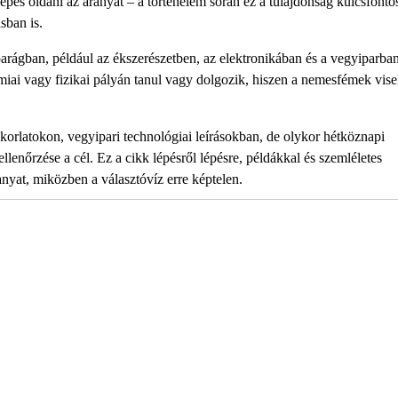
képes oldani az aranyat – a történelem során ez a tulajdonság kulcsfont
sban is.
arágban, például az ékszerészetben, az elektronikában és a vegyiparban
miai vagy fizikai pályán tanul vagy dolgozik, hiszen a nemesfémek vis
korlatokon, vegyipari technológiai leírásokban, de olykor hétköznapi
llenőrzése a cél. Ez a cikk lépésről lépésre, példákkal és szemléletes
anyat, miközben a választóvíz erre képtelen.