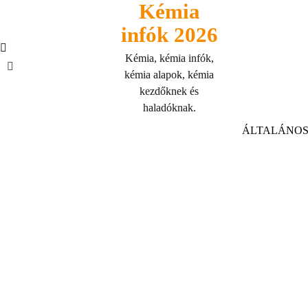
Kémia
Skip
to
infók 2026
content
Kémia, kémia infók,
kémia alapok, kémia
kezdőknek és
haladóknak.
ÁLTALÁNOS