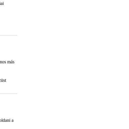
iai
zámos más
züst
oldani a