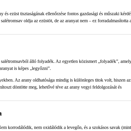
ny és ezüst tisztaságának ellenőrzése fontos gazdasági és műszaki kérdé
 salétromsav oldja az ezüstöt, de az aranyat nem – ez forradalmasította 
s salétromsavból álló folyadék. Az egyetlen közismert „folyadék”, amel
 aranyat is képes „legyőzni”.
lyekben. Az arany oldhatósága mindig is különleges titok volt, hiszen a
mítoszt döntötte meg, lehetővé téve az arany vegyi feldolgozását és
a
 Nem korrodálódik, nem oxidálódik a levegőn, és a szokásos savak (mint