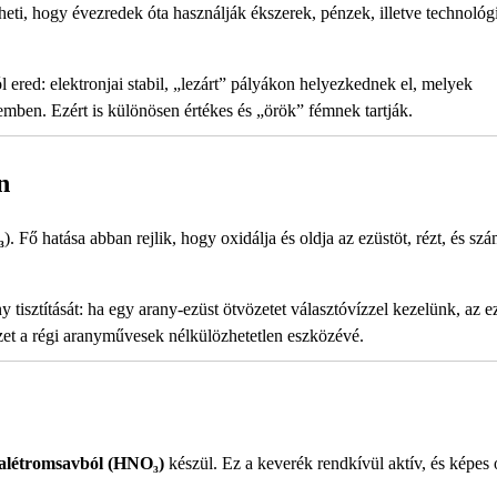
eti, hogy évezredek óta használják ékszerek, pénzek, illetve technológ
l ered: elektronjai stabil, „lezárt” pályákon helyezkednek el, melyek
emben. Ezért is különösen értékes és „örök” fémnek tartják.
n
₃
). Fő hatása abban rejlik, hogy oxidálja és oldja az ezüstöt, rézt, és s
 tisztítását: ha egy arany-ezüst ötvözetet választóvízzel kezelünk, az e
izet a régi aranyművesek nélkülözhetetlen eszközévé.
salétromsavból (HNO₃)
készül. Ez a keverék rendkívül aktív, és képes 