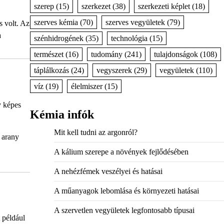
szerep
(15)
szerkezet
(38)
szerkezeti képlet
(18)
szerves kémia
(70)
szerves vegyületek
(79)
s volt. Az
a
szénhidrogének
(35)
technológia
(15)
természet
(16)
tudomány
(241)
tulajdonságok
(108)
táplálkozás
(24)
vegyszerek
(29)
vegyületek
(110)
víz
(19)
élelmiszer
(15)
y képes
Kémia infók
Mit kell tudni az argonról?
z arany
A kálium szerepe a növények fejlődésében
A nehézfémek veszélyei és hatásai
A műanyagok lebomlása és környezeti hatásai
A szervetlen vegyületek legfontosabb típusai
 például