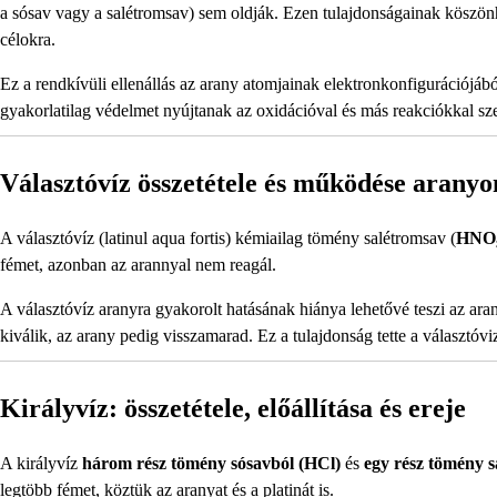
a sósav vagy a salétromsav) sem oldják. Ezen tulajdonságainak köszönh
célokra.
Ez a rendkívüli ellenállás az arany atomjainak elektronkonfigurációjábó
gyakorlatilag védelmet nyújtanak az oxidációval és más reakciókkal sz
Választóvíz összetétele és működése aranyo
A választóvíz (latinul aqua fortis) kémiailag tömény salétromsav (
HNO
fémet, azonban az arannyal nem reagál.
A választóvíz aranyra gyakorolt hatásának hiánya lehetővé teszi az arany
kiválik, az arany pedig visszamarad. Ez a tulajdonság tette a választóv
Királyvíz: összetétele, előállítása és ereje
A királyvíz
három rész tömény sósavból (HCl)
és
egy rész tömény 
legtöbb fémet, köztük az aranyat és a platinát is.