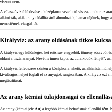
viszont nem.
A választóvíz felfedezése a középkorra vezethető vissza, amikor az ara
alkimisták, akik arany előállításáról álmodoztak, hamar rájöttek, hogy a
nemesfémek vizsgálatát.
Királyvíz: az arany oldásának titkos kulcsa
A királyvíz egy különleges, két erős sav elegyéből, tömény sósavból é
oldani a tiszta aranyat. Nevét is innen kapta: az „uralkodók fémjét”, az
A királyvíz felfedezése szintén a középkorra tehető, az alkimista műhe
kiváltságos helyet foglalt el az anyagok rangsorában. A királyvíz ezt a 
megtisztítását.
Az arany kémiai tulajdonságai és ellenállás
Az arany (kémiai jele
Au
) a legtöbb kémiai behatásnak ellenálló fém.