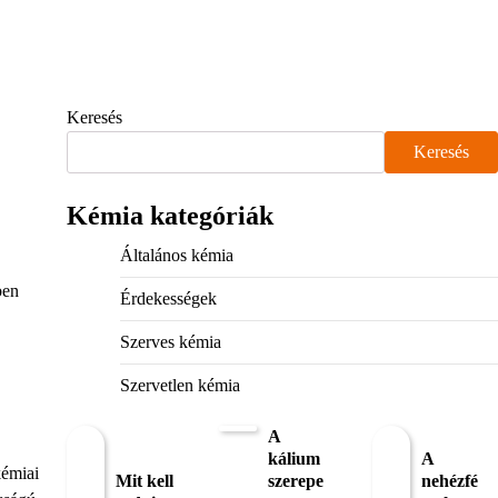
Keresés
Keresés
Kémia kategóriák
Általános kémia
ben
Érdekességek
Szerves kémia
Szervetlen kémia
A
kálium
A
kémiai
Mit kell
szerepe
nehézfé