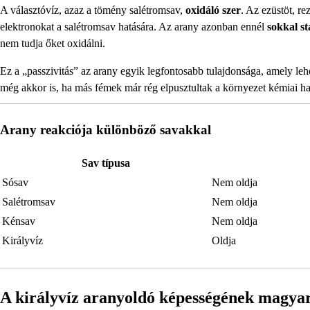
A választóvíz, azaz a tömény salétromsav,
oxidáló szer
. Az ezüstöt, r
elektronokat a salétromsav hatására. Az arany azonban ennél
sokkal st
nem tudja őket oxidálni.
Ez a „passzivitás” az arany egyik legfontosabb tulajdonsága, amely lehe
még akkor is, ha más fémek már rég elpusztultak a környezet kémiai hat
Arany reakciója különböző savakkal
Sav típusa
Sósav
Nem oldja
Salétromsav
Nem oldja
Kénsav
Nem oldja
Királyvíz
Oldja
A királyvíz aranyoldó képességének magya