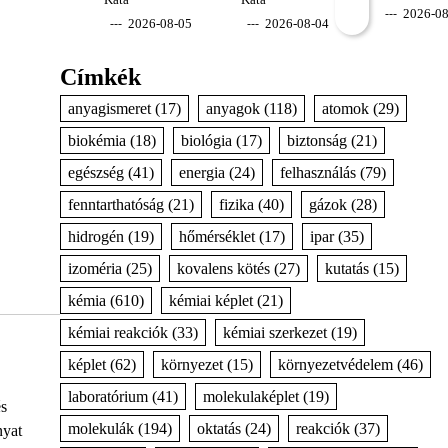
Kata
Kata
2026-08
2026-08-05
2026-08-04
Címkék
anyagismeret
(17)
anyagok
(118)
atomok
(29)
biokémia
(18)
biológia
(17)
biztonság
(21)
egészség
(41)
energia
(24)
felhasználás
(79)
fenntarthatóság
(21)
fizika
(40)
gázok
(28)
hidrogén
(19)
hőmérséklet
(17)
ipar
(35)
izoméria
(25)
kovalens kötés
(27)
kutatás
(15)
kémia
(610)
kémiai képlet
(21)
kémiai reakciók
(33)
kémiai szerkezet
(19)
képlet
(62)
környezet
(15)
környezetvédelem
(46)
laboratórium
(41)
molekulaképlet
(19)
és
molekulák
(194)
oktatás
(24)
reakciók
(37)
nyat