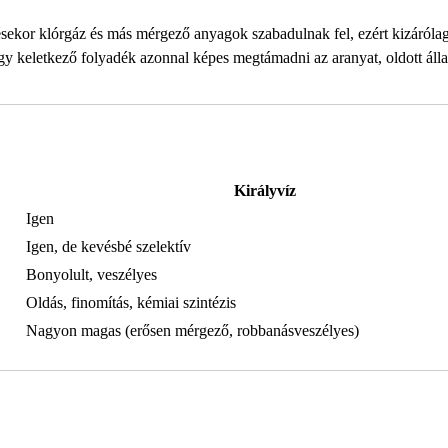
résekor klórgáz és más mérgező anyagok szabadulnak fel, ezért kizáróla
gy keletkező folyadék azonnal képes megtámadni az aranyat, oldott áll
Királyvíz
Igen
Igen, de kevésbé szelektív
Bonyolult, veszélyes
Oldás, finomítás, kémiai szintézis
Nagyon magas (erősen mérgező, robbanásveszélyes)