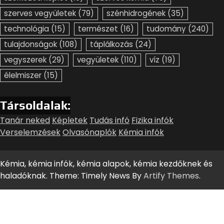
szerves vegyületek
(79)
szénhidrogének
(35)
technológia
(15)
természet
(16)
tudomány
(240)
tulajdonságok
(108)
táplálkozás
(24)
vegyszerek
(29)
vegyületek
(110)
víz
(19)
élelmiszer
(15)
Társoldalak:
Tanár neked
Képletek
Tudás infó
Fizika infók
Verselemzések
Olvasónaplók
Kémia infók
Kémia, kémia infók, kémia alapok, kémia kezdőknek és
haladóknak. Theme: Timely News By
Artify Themes
.