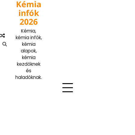
Kémia
Skip
to
infók
content
2026
Kémia,
kémia infók,
kémia
alapok,
kémia
kezdőknek
és
haladóknak.