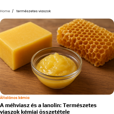
Home
természetes viaszok
Általános kémia
A méhviasz és a lanolin: Természetes
viaszok kémiai összetétele