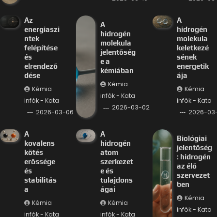
Az
A
A
energiaszi
hidrogén
hidrogén
ntek
molekula
molekula
felépítése
keletkezé
jelentőség
és
sének
e a
elrendező
energetik
kémiában
dése
ája
Kémia
Kémia
Kémia
infók - Kata
infók - Kata
infók - Kata
2026-03-02
2026-03-06
2026-03
A
A
Biológiai
kovalens
hidrogén
jelentőség
kötés
atom
: hidrogén
erőssége
szerkezet
az élő
és
e és
szervezet
stabilitás
tulajdons
ben
a
ágai
Kémia
Kémia
Kémia
infók - Kata
infók - Kata
infók - Kata