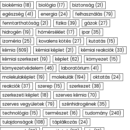
biokémia
(18)
biológia
(17)
biztonság
(21)
egészség
(41)
energia
(24)
felhasználás
(79)
fenntarthatóság
(21)
fizika
(39)
gázok
(27)
hidrogén
(19)
hőmérséklet
(17)
ipar
(35)
izoméria
(25)
kovalens kötés
(27)
kutatás
(15)
kémia
(609)
kémiai képlet
(21)
kémiai reakciók
(33)
kémiai szerkezet
(19)
képlet
(62)
környezet
(15)
környezetvédelem
(46)
laboratórium
(41)
molekulaképlet
(19)
molekulák
(194)
oktatás
(24)
reakciók
(37)
szerep
(15)
szerkezet
(38)
szerkezeti képlet
(18)
szerves kémia
(70)
szerves vegyületek
(79)
szénhidrogének
(35)
technológia
(15)
természet
(16)
tudomány
(240)
tulajdonságok
(108)
táplálkozás
(24)