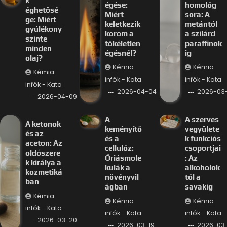
k
égése:
homológ
éghetősé
Miért
sora: A
ge: Miért
keletkezik
metántól
gyúlékony
korom a
a szilárd
szinte
tökéletlen
paraffinok
minden
égésnél?
ig
olaj?
Kémia
Kémia
Kémia
infók - Kata
infók - Kata
infók - Kata
2026-04-04
2026-03-
2026-04-09
A
A szerves
A ketonok
keményítő
vegyülete
és az
és a
k funkciós
aceton: Az
cellulóz:
csoportjai
oldószere
Óriásmole
: Az
k királya a
kulák a
alkoholok
kozmetiká
növényvil
tól a
ban
ágban
savakig
Kémia
Kémia
Kémia
infók - Kata
infók - Kata
infók - Kata
2026-03-20
2026-03-19
2026-03-