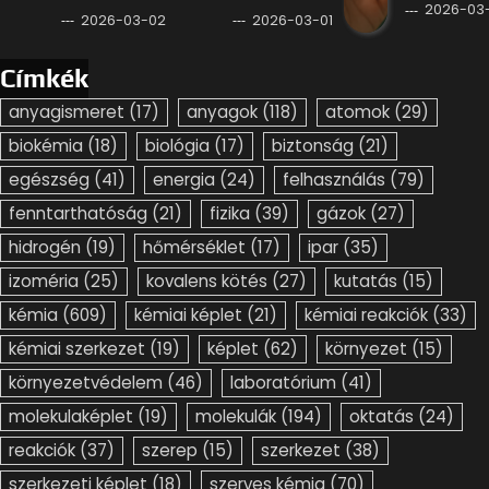
2026-03-
2026-03-02
2026-03-01
Címkék
anyagismeret
(17)
anyagok
(118)
atomok
(29)
biokémia
(18)
biológia
(17)
biztonság
(21)
egészség
(41)
energia
(24)
felhasználás
(79)
fenntarthatóság
(21)
fizika
(39)
gázok
(27)
hidrogén
(19)
hőmérséklet
(17)
ipar
(35)
izoméria
(25)
kovalens kötés
(27)
kutatás
(15)
kémia
(609)
kémiai képlet
(21)
kémiai reakciók
(33)
kémiai szerkezet
(19)
képlet
(62)
környezet
(15)
környezetvédelem
(46)
laboratórium
(41)
molekulaképlet
(19)
molekulák
(194)
oktatás
(24)
reakciók
(37)
szerep
(15)
szerkezet
(38)
szerkezeti képlet
(18)
szerves kémia
(70)