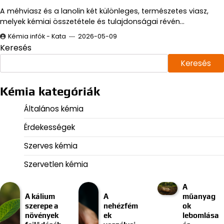
A méhviasz és a lanolin két különleges, természetes viasz,
melyek kémiai összetétele és tulajdonságai révén…
Kémia infók - Kata
2026-05-09
Keresés
Keresés
Kémia kategóriák
Általános kémia
Érdekességek
Szerves kémia
Szervetlen kémia
A
A kálium
A
műanyag
szerepe a
nehézfém
ok
növények
ek
lebomlása