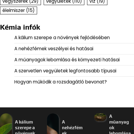
vegyszerek
(29)
vegyületek
(110)
víz
(19)
élelmiszer
(15)
Kémia infók
A kálium szerepe a növények fejlődésében
A nehézfémek veszélyei és hatásai
A műanyagok lebomlása és környezeti hatásai
A szervetlen vegyületek legfontosabb típusai
Hogyan működik a rozsdagátló bevonat?
A
A kálium
A
műanyag
szerepe a
nehézfém
ok
növények
ek
lebomlása