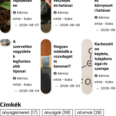
fejlődéséb
veszélyei
és
en
és hatásai
környezet
i hatásai
Kémia
Kémia
Kémia
infók - Kata
infók - Kata
infók - Kata
2026-08-07
2026-08-06
2026-08
A
Karbonáti
szervetlen
Hogyan
on
vegyülete
működik a
képlete,
k
rozsdagát
tulajdons
legfontos
ló
ágai és
abb
bevonat?
szerepe
típusai
Kémia
Kémia
Kémia
infók - Kata
infók - Kata
infók - Kata
2026-08-03
2026-08
2026-08-04
Címkék
anyagismeret
(17)
anyagok
(118)
atomok
(29)