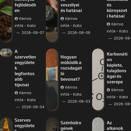
fejlődéséb
veszélyei
és
en
és hatásai
környezet
i hatásai
Kémia
Kémia
Kémia
infók - Kata
infók - Kata
infók - Kata
2026-08-07
2026-08-06
2026-08
A
Karbonáti
szervetlen
Hogyan
on
vegyülete
működik a
képlete,
k
rozsdagát
tulajdons
legfontos
ló
ágai és
abb
bevonat?
szerepe
típusai
Kémia
Kémia
Kémia
infók - Kata
infók - Kata
infók - Kata
2026-08-03
2026-08
2026-08-04
Szerves
Szénhidro
Az
vegyülete
gének
alkánok