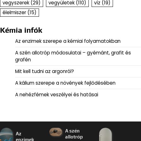
vegyszerek
(29)
vegyületek
(110)
víz
(19)
élelmiszer
(15)
Kémia infók
Az enzimek szerepe a kémiai folyamatokban
A szén allotróp módosulatai – gyémánt, grafit és
grafén
Mit kell tudni az argonról?
A kálium szerepe a növények fejlődésében
A nehézfémek veszélyei és hatásai
A szén
Az
allotróp
enzimek