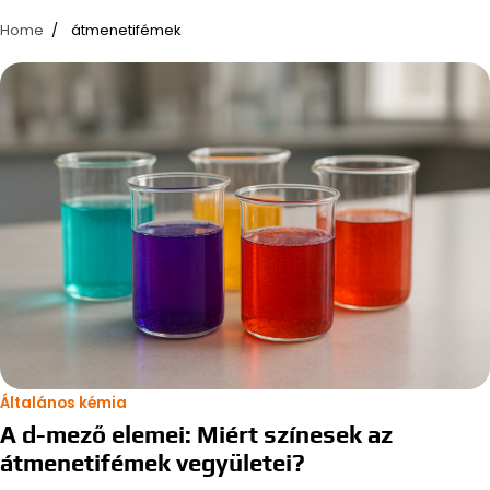
Home
átmenetifémek
Általános kémia
A d-mező elemei: Miért színesek az
átmenetifémek vegyületei?