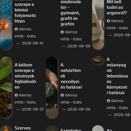
módosula
Mit kell
szerepe a
tai –
tudni az
kémiai
gyémánt,
argonról?
folyamato
grafit és
Kémia
kban
grafén
infók - Kata
Kémia
Kémia
2026-08
infók - Kata
infók - Kata
2026-08-10
2026-08-09
A
A kálium
A
műanyag
szerepe a
nehézfém
ok
növények
ek
lebomlása
fejlődéséb
veszélyei
és
en
és hatásai
környezet
i hatásai
Kémia
Kémia
Kémia
infók - Kata
infók - Kata
infók - Kata
2026-08-07
2026-08-06
2026-08
Szerves
Szénhidro
Az