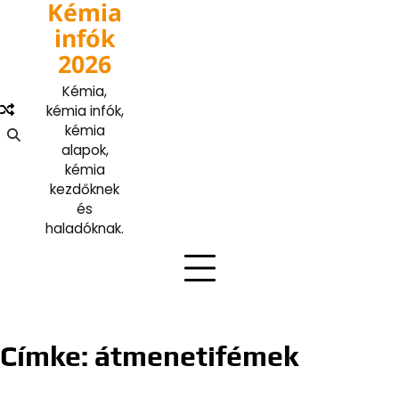
Kémia
Skip
to
infók
content
2026
Kémia,
kémia infók,
kémia
alapok,
kémia
kezdőknek
és
haladóknak.
Címke:
átmenetifémek