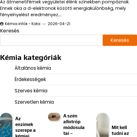
Az átmenetifémek vegyületei élénk színekben pompáznak.
Ennek oka a d-elektronok közötti energiakülönbség, mely
fényelnyelést eredményez.…
Kémia infók - Kata
2026-04-21
Keresés
Keresés
Kémia kategóriák
Általános kémia
Érdekességek
Szerves kémia
Szervetlen kémia
A szén
Az
allotróp
enzimek
módosula
Mit kell
szerepe a
tai –
tudni az
kémiai