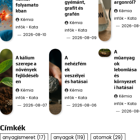
gyémánt,
argonról?
folyamato
grafit és
Kémia
kban
grafén
infók - Kata
Kémia
Kémia
2026-08
infók - Kata
infók - Kata
2026-08-10
2026-08-09
A
A kálium
A
műanyag
szerepe a
nehézfém
ok
növények
ek
lebomlása
fejlődéséb
veszélyei
és
en
és hatásai
környezet
i hatásai
Kémia
Kémia
Kémia
infók - Kata
infók - Kata
infók - Kata
2026-08-07
2026-08-06
2026-08
Címkék
anyagismeret
(17)
anyagok
(119)
atomok
(29)