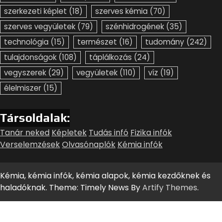
szerkezeti képlet
(18)
szerves kémia
(70)
szerves vegyületek
(79)
szénhidrogének
(35)
technológia
(15)
természet
(16)
tudomány
(242)
tulajdonságok
(108)
táplálkozás
(24)
vegyszerek
(29)
vegyületek
(110)
víz
(19)
élelmiszer
(15)
Társoldalak:
Tanár neked
Képletek
Tudás infó
Fizika infók
Verselemzések
Olvasónaplók
Kémia infók
Kémia, kémia infók, kémia alapok, kémia kezdőknek és
haladóknak. Theme: Timely News By
Artify Themes
.