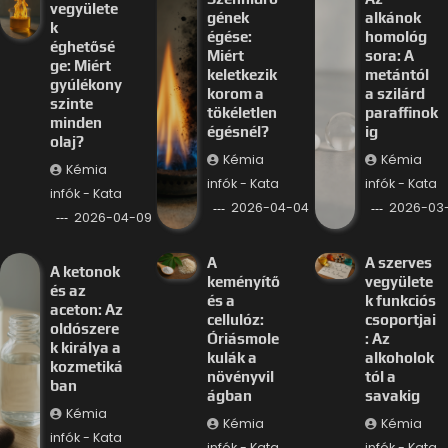
vegyülete
gének
alkánok
k
égése:
homológ
éghetősé
Miért
sora: A
ge: Miért
keletkezik
metántól
gyúlékony
korom a
a szilárd
szinte
tökéletlen
paraffinok
minden
égésnél?
ig
olaj?
Kémia
Kémia
Kémia
infók - Kata
infók - Kata
infók - Kata
2026-04-04
2026-03-
2026-04-09
A
A szerves
A ketonok
keményítő
vegyülete
és az
és a
k funkciós
aceton: Az
cellulóz:
csoportjai
oldószere
Óriásmole
: Az
k királya a
kulák a
alkoholok
kozmetiká
növényvil
tól a
ban
ágban
savakig
Kémia
Kémia
Kémia
infók - Kata
infók - Kata
infók - Kata