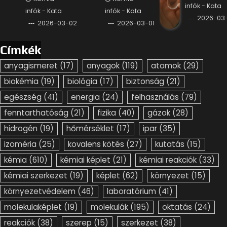
infók - Kata
infók - Kata
infók - Kata
2026-03-
2026-03-02
2026-03-01
Címkék
anyagismeret
(17)
anyagok
(119)
atomok
(29)
biokémia
(19)
biológia
(17)
biztonság
(21)
egészség
(41)
energia
(24)
felhasználás
(79)
fenntarthatóság
(21)
fizika
(40)
gázok
(28)
hidrogén
(19)
hőmérséklet
(17)
ipar
(35)
izoméria
(25)
kovalens kötés
(27)
kutatás
(15)
kémia
(610)
kémiai képlet
(21)
kémiai reakciók
(33)
kémiai szerkezet
(19)
képlet
(62)
környezet
(15)
környezetvédelem
(46)
laboratórium
(41)
molekulaképlet
(19)
molekulák
(195)
oktatás
(24)
reakciók
(38)
szerep
(15)
szerkezet
(38)