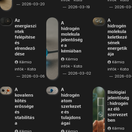
2026-03-20
2026-03-19
2026-03-
Az
A
A
energiaszi
hidrogén
hidrogén
ntek
molekula
molekula
felépítése
keletkezé
jelentőség
és
sének
e a
elrendező
energetik
kémiában
dése
ája
Kémia
Kémia
Kémia
infók - Kata
infók - Kata
infók - Kata
2026-03-02
2026-03-06
2026-03
A
A
Biológiai
kovalens
hidrogén
jelentőség
kötés
atom
: hidrogén
erőssége
szerkezet
az élő
és
e és
szervezet
stabilitás
tulajdons
ben
a
ágai
Kémia
Kémia
Kémia