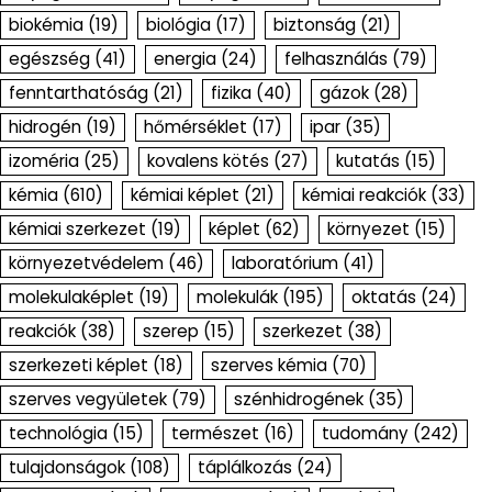
biokémia
(19)
biológia
(17)
biztonság
(21)
egészség
(41)
energia
(24)
felhasználás
(79)
fenntarthatóság
(21)
fizika
(40)
gázok
(28)
hidrogén
(19)
hőmérséklet
(17)
ipar
(35)
izoméria
(25)
kovalens kötés
(27)
kutatás
(15)
kémia
(610)
kémiai képlet
(21)
kémiai reakciók
(33)
kémiai szerkezet
(19)
képlet
(62)
környezet
(15)
környezetvédelem
(46)
laboratórium
(41)
molekulaképlet
(19)
molekulák
(195)
oktatás
(24)
reakciók
(38)
szerep
(15)
szerkezet
(38)
szerkezeti képlet
(18)
szerves kémia
(70)
szerves vegyületek
(79)
szénhidrogének
(35)
technológia
(15)
természet
(16)
tudomány
(242)
tulajdonságok
(108)
táplálkozás
(24)