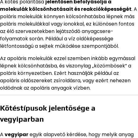
A kötés polaritása
jelentősen befolyásolja a
molekulák kölcsönhatásait és reakcióképességét
. A
poláris molekulák könnyen kölcsönhatásba lépnek más
poláris molekulákkal vagy ionokkal, ez különösen fontos
az élő szervezetekben lejátszódó anyagcsere-
folyamatok során. Például a víz oldóképessége
létfontosságú a sejtek működése szempontjából.
Az apoláris molekulák ezzel szemben inkább egymással
lépnek kölcsönhatásba, és viszonylag „közömbösek” a
poláris környezetben. Ezért használják például az
apoláris oldószereket zsíroldásra, vagy ezért nehezen
oldódnak az apoláris anyagok vízben.
Kötéstípusok jelentősége a
vegyiparban
A
vegyipar
egyik alapvető kérdése, hogy melyik anyag