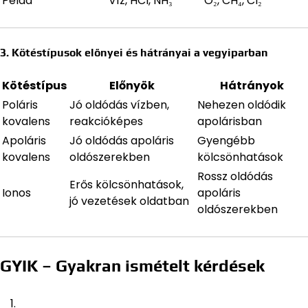
Példa
Víz, HCl, NH₃
O₂, CH₄, Cl₂
3. Kötéstípusok előnyei és hátrányai a vegyiparban
Kötéstípus
Előnyök
Hátrányok
Poláris
Jó oldódás vízben,
Nehezen oldódik
kovalens
reakcióképes
apolárisban
Apoláris
Jó oldódás apoláris
Gyengébb
kovalens
oldószerekben
kölcsönhatások
Rossz oldódás
Erős kölcsönhatások,
Ionos
apoláris
jó vezetések oldatban
oldószerekben
GYIK – Gyakran ismételt kérdések