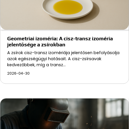
Geometriai izoméria: A cisz-transz izoméria
jelentősége a zsírokban
A zsírok cisz-transz izomériája jelentősen befolyásolja
azok egészségügyi hatásait. A cisz-zsírsavak
kedvezőbbek, míg a transz…
2026-04-30