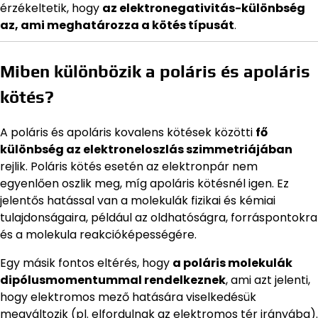
érzékeltetik, hogy
az elektronegativitás-különbség
az, ami meghatározza a kötés típusát
.
Miben különbözik a poláris és apoláris
kötés?
A poláris és apoláris kovalens kötések közötti
fő
különbség az elektroneloszlás szimmetriájában
rejlik. Poláris kötés esetén az elektronpár nem
egyenlően oszlik meg, míg apoláris kötésnél igen. Ez
jelentős hatással van a molekulák fizikai és kémiai
tulajdonságaira, például az oldhatóságra, forráspontokra
és a molekula reakcióképességére.
Egy másik fontos eltérés, hogy
a poláris molekulák
dipólusmomentummal rendelkeznek
, ami azt jelenti,
hogy elektromos mező hatására viselkedésük
megváltozik (pl. elfordulnak az elektromos tér irányába).