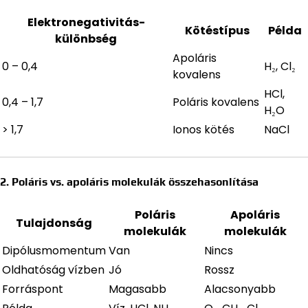
Elektronegativitás-
Kötéstípus
Példa
különbség
Apoláris
0 – 0,4
H₂, Cl₂
kovalens
HCl,
0,4 – 1,7
Poláris kovalens
H₂O
> 1,7
Ionos kötés
NaCl
2. Poláris vs. apoláris molekulák összehasonlítása
Poláris
Apoláris
Tulajdonság
molekulák
molekulák
Dipólusmomentum
Van
Nincs
Oldhatóság vízben
Jó
Rossz
Forráspont
Magasabb
Alacsonyabb