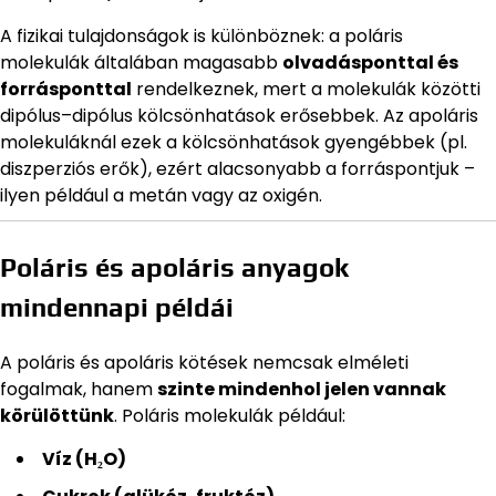
A fizikai tulajdonságok is különböznek: a poláris
molekulák általában magasabb
olvadásponttal és
forrásponttal
rendelkeznek, mert a molekulák közötti
dipólus–dipólus kölcsönhatások erősebbek. Az apoláris
molekuláknál ezek a kölcsönhatások gyengébbek (pl.
diszperziós erők), ezért alacsonyabb a forráspontjuk –
ilyen például a metán vagy az oxigén.
Poláris és apoláris anyagok
mindennapi példái
A poláris és apoláris kötések nemcsak elméleti
fogalmak, hanem
szinte mindenhol jelen vannak
körülöttünk
. Poláris molekulák például:
Víz (H₂O)