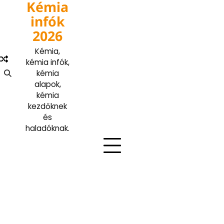
Kémia
Skip
to
infók
content
2026
Kémia,
kémia infók,
kémia
alapok,
kémia
kezdőknek
és
haladóknak.