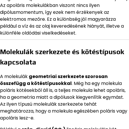
Az apoláris molekulákban viszont nincs ilyen
dipólusmomentum, így ezek nem érzékenyek az
elektromos mezőre. Ez a különbség jól magyarázza
például a víz és az olaj keveredésének hiányát, illetve a
különféle oldódási viselkedéseket.
Molekulák szerkezete és kötéstípusok
kapcsolata
A molekulák
geometriai szerkezete szorosan
összefügg a kötéstípusokkal
. Még ha egy molekula
poláris kötésekből áll is, a teljes molekula lehet apoláris,
ha a geometria miatt a dipólusok kiegyenlítik egymást.
Az ilyen típusú molekulák szerkezete tehát
meghatározza, hogy a molekula egészében poláris vagy
apoláris lesz-e.