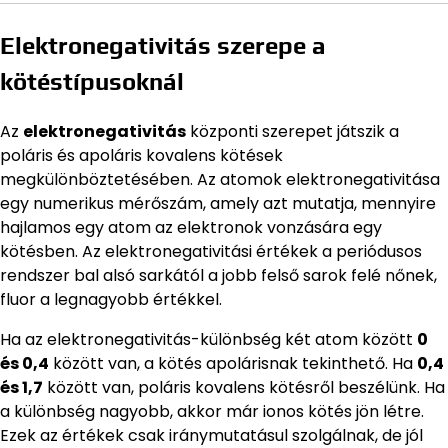
Elektronegativitás szerepe a
kötéstípusoknál
Az
elektronegativitás
központi szerepet játszik a
poláris és apoláris kovalens kötések
megkülönböztetésében. Az atomok elektronegativitása
egy numerikus mérőszám, amely azt mutatja, mennyire
hajlamos egy atom az elektronok vonzására egy
kötésben. Az elektronegativitási értékek a periódusos
rendszer bal alsó sarkától a jobb felső sarok felé nőnek,
fluor a legnagyobb értékkel.
Ha az elektronegativitás-különbség két atom között
0
és 0,4
között van, a kötés apolárisnak tekinthető. Ha
0,4
és 1,7
között van, poláris kovalens kötésről beszélünk. Ha
a különbség nagyobb, akkor már ionos kötés jön létre.
Ezek az értékek csak iránymutatásul szolgálnak, de jól