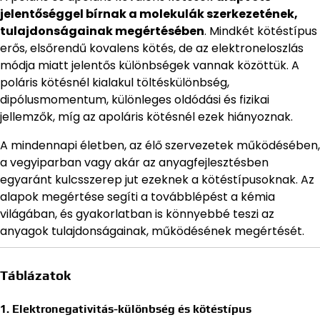
jelentőséggel bírnak a molekulák szerkezetének,
tulajdonságainak megértésében
. Mindkét kötéstípus
erős, elsőrendű kovalens kötés, de az elektroneloszlás
módja miatt jelentős különbségek vannak közöttük. A
poláris kötésnél kialakul töltéskülönbség,
dipólusmomentum, különleges oldódási és fizikai
jellemzők, míg az apoláris kötésnél ezek hiányoznak.
A mindennapi életben, az élő szervezetek működésében,
a vegyiparban vagy akár az anyagfejlesztésben
egyaránt kulcsszerep jut ezeknek a kötéstípusoknak. Az
alapok megértése segíti a továbblépést a kémia
világában, és gyakorlatban is könnyebbé teszi az
anyagok tulajdonságainak, működésének megértését.
Táblázatok
1. Elektronegativitás-különbség és kötéstípus