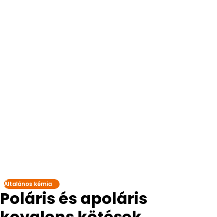
Általános kémia
Poláris és apoláris
kovalens kötések