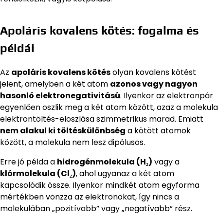
Apoláris kovalens kötés: fogalma és
példái
Az
apoláris kovalens kötés
olyan kovalens kötést
jelent, amelyben a két atom
azonos vagy nagyon
hasonló elektronegativitású
. Ilyenkor az elektronpár
egyenlően oszlik meg a két atom között, azaz a molekula
elektrontöltés-eloszlása szimmetrikus marad. Emiatt
nem alakul ki töltéskülönbség
a kötött atomok
között, a molekula nem lesz dipólusos.
Erre jó példa a
hidrogénmolekula (H₂)
vagy a
klórmolekula (Cl₂)
, ahol ugyanaz a két atom
kapcsolódik össze. Ilyenkor mindkét atom egyforma
mértékben vonzza az elektronokat, így nincs a
molekulában „pozitívabb” vagy „negatívabb” rész.