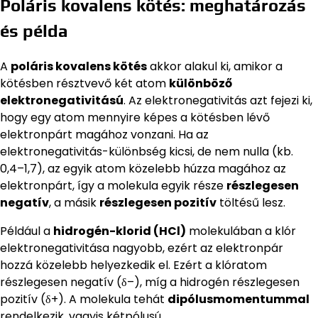
Poláris kovalens kötés: meghatározás
és példa
A
poláris kovalens kötés
akkor alakul ki, amikor a
kötésben résztvevő két atom
különböző
elektronegativitású
. Az elektronegativitás azt fejezi ki,
hogy egy atom mennyire képes a kötésben lévő
elektronpárt magához vonzani. Ha az
elektronegativitás-különbség kicsi, de nem nulla (kb.
0,4–1,7), az egyik atom közelebb húzza magához az
elektronpárt, így a molekula egyik része
részlegesen
negatív
, a másik
részlegesen pozitív
töltésű lesz.
Például a
hidrogén-klorid (HCl)
molekulában a klór
elektronegativitása nagyobb, ezért az elektronpár
hozzá közelebb helyezkedik el. Ezért a klóratom
részlegesen negatív (δ–), míg a hidrogén részlegesen
pozitív (δ+). A molekula tehát
dipólusmomentummal
rendelkezik, vagyis kétpólusú.