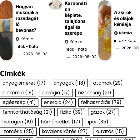
Karbonáti
Hogyan
on
működik a
A zsírok
képlete,
rozsdagát
és olajok
tulajdons
ló
kémiája
ágai és
bevonat?
Kémia
szerepe
Kémia
infók - Kata
Kémia
infók - Kata
2026-08-
infók - Kata
2026-08-03
2026-08-02
Címkék
anyagismeret
(17)
anyagok
(118)
atomok
(29)
biokémia
(18)
biológia
(17)
biztonság
(21)
egészség
(41)
energia
(24)
felhasználás
(79)
fenntarthatóság
(21)
fizika
(39)
gázok
(27)
hidrogén
(19)
hőmérséklet
(17)
ipar
(35)
izoméria
(25)
kovalens kötés
(27)
kutatás
(15)