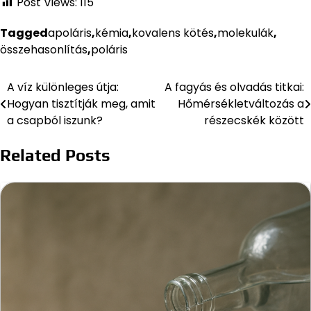
Post Views:
115
Tagged
apoláris
,
kémia
,
kovalens kötés
,
molekulák
,
összehasonlítás
,
poláris
A víz különleges útja:
A fagyás és olvadás titkai:
Bejegyzés
Hogyan tisztítják meg, amit
Hőmérsékletváltozás a
navigáció
a csapból iszunk?
részecskék között
Related Posts