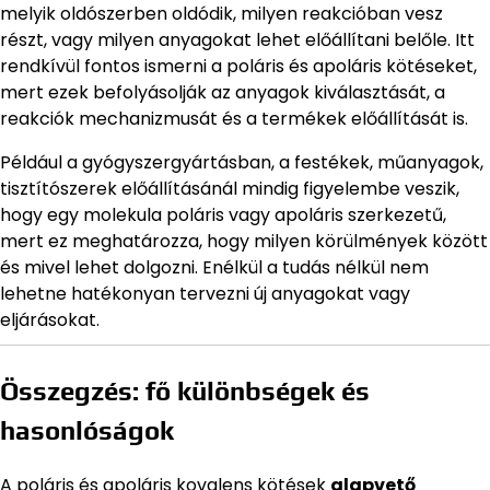
melyik oldószerben oldódik, milyen reakcióban vesz
részt, vagy milyen anyagokat lehet előállítani belőle. Itt
rendkívül fontos ismerni a poláris és apoláris kötéseket,
mert ezek befolyásolják az anyagok kiválasztását, a
reakciók mechanizmusát és a termékek előállítását is.
Például a gyógyszergyártásban, a festékek, műanyagok,
tisztítószerek előállításánál mindig figyelembe veszik,
hogy egy molekula poláris vagy apoláris szerkezetű,
mert ez meghatározza, hogy milyen körülmények között
és mivel lehet dolgozni. Enélkül a tudás nélkül nem
lehetne hatékonyan tervezni új anyagokat vagy
eljárásokat.
Összegzés: fő különbségek és
hasonlóságok
A poláris és apoláris kovalens kötések
alapvető