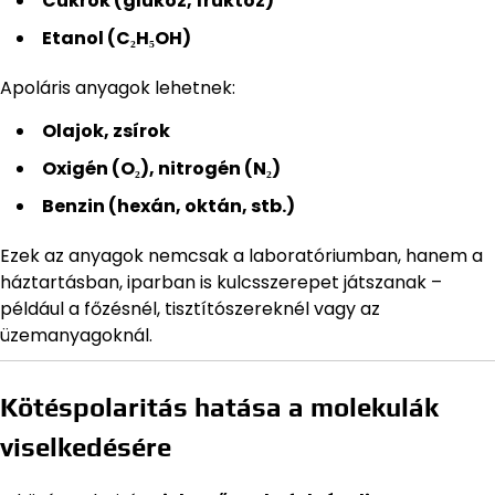
Cukrok (glükóz, fruktóz)
Etanol (C₂H₅OH)
Apoláris anyagok lehetnek:
Olajok, zsírok
Oxigén (O₂), nitrogén (N₂)
Benzin (hexán, oktán, stb.)
Ezek az anyagok nemcsak a laboratóriumban, hanem a
háztartásban, iparban is kulcsszerepet játszanak –
például a főzésnél, tisztítószereknél vagy az
üzemanyagoknál.
Kötéspolaritás hatása a molekulák
viselkedésére