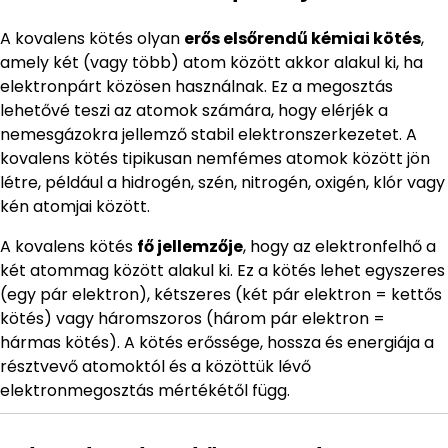
A kovalens kötés olyan
erős elsőrendű kémiai kötés
,
amely két (vagy több) atom között akkor alakul ki, ha
elektronpárt közösen használnak. Ez a megosztás
lehetővé teszi az atomok számára, hogy elérjék a
nemesgázokra jellemző stabil elektronszerkezetet. A
kovalens kötés tipikusan nemfémes atomok között jön
létre, például a hidrogén, szén, nitrogén, oxigén, klór vagy
kén atomjai között.
A kovalens kötés
fő jellemzője
, hogy az elektronfelhő a
két atommag között alakul ki. Ez a kötés lehet egyszeres
(egy pár elektron), kétszeres (két pár elektron = kettős
kötés) vagy háromszoros (három pár elektron =
hármas kötés). A kötés erőssége, hossza és energiája a
résztvevő atomoktól és a közöttük lévő
elektronmegosztás mértékétől függ.