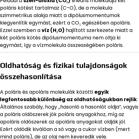
Például a
szén-dioxid (CO₂)
lineáris molekulája két
poláris kötést tartalmaz (C–O), de a molekula
szimmetrikus alakja miatt a dipólusmomentumok
kiegyenlítik egymást, ezért a CO₂ egészében apoláris.
Ezzel szemben a
víz (H₂O)
hajlított szerkezete miatt a
két poláris kötés dipólusmomentuma nem oltja ki
egymást, így a vízmolekula összességében poláris.
Oldhatóság és fizikai tulajdonságok
összehasonlítása
A poláris és apoláris molekulák közötti
egyik
legfontosabb különbség az oldhatóságukban rejlik
.
Általános szabály, hogy „hasonló a hasonlót oldja”, vagyis
a poláris oldószerek jók poláris anyagokhoz, míg az
apoláris oldószerek az apoláris anyagokat oldják jól.
Ezért oldódik kiválóan a só vagy a cukor vízben (mert
mind poláris), de az olaj nem keveredik vele.