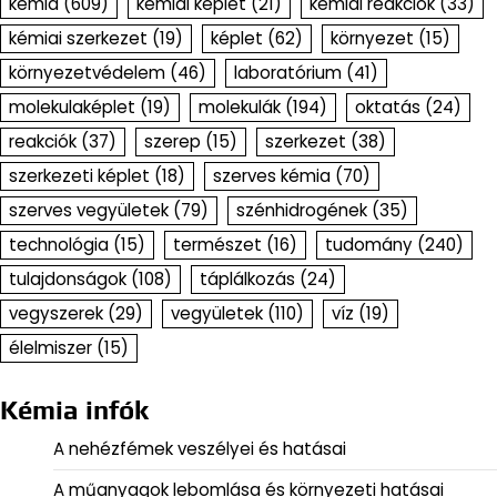
kémia
(609)
kémiai képlet
(21)
kémiai reakciók
(33)
kémiai szerkezet
(19)
képlet
(62)
környezet
(15)
környezetvédelem
(46)
laboratórium
(41)
molekulaképlet
(19)
molekulák
(194)
oktatás
(24)
reakciók
(37)
szerep
(15)
szerkezet
(38)
szerkezeti képlet
(18)
szerves kémia
(70)
szerves vegyületek
(79)
szénhidrogének
(35)
technológia
(15)
természet
(16)
tudomány
(240)
tulajdonságok
(108)
táplálkozás
(24)
vegyszerek
(29)
vegyületek
(110)
víz
(19)
élelmiszer
(15)
Kémia infók
A nehézfémek veszélyei és hatásai
A műanyagok lebomlása és környezeti hatásai