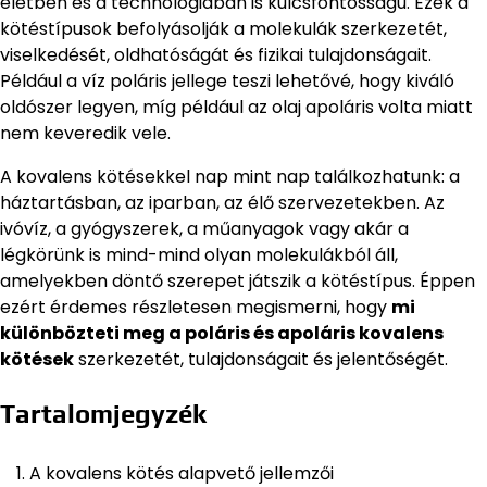
életben és a technológiában is kulcsfontosságú. Ezek a
kötéstípusok befolyásolják a molekulák szerkezetét,
viselkedését, oldhatóságát és fizikai tulajdonságait.
Például a víz poláris jellege teszi lehetővé, hogy kiváló
oldószer legyen, míg például az olaj apoláris volta miatt
nem keveredik vele.
A kovalens kötésekkel nap mint nap találkozhatunk: a
háztartásban, az iparban, az élő szervezetekben. Az
ivóvíz, a gyógyszerek, a műanyagok vagy akár a
légkörünk is mind-mind olyan molekulákból áll,
amelyekben döntő szerepet játszik a kötéstípus. Éppen
ezért érdemes részletesen megismerni, hogy
mi
különbözteti meg a poláris és apoláris kovalens
kötések
szerkezetét, tulajdonságait és jelentőségét.
Tartalomjegyzék
A kovalens kötés alapvető jellemzői