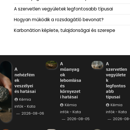
A szervetlen vegyületek legfontosabb típusai
Hogyan működik a rozsdagátló bevonat?
Karbonátion képlete, tulajdonságai és szerepe
A
A
A
műanyag
szervetlen
nehézfém
ok
vegyülete
ek
lebomlása
k
veszélyei
és
legfontos
és hatásai
környezet
abb
i hatásai
típusai
Kémia
Kémia
Kémia
infók - Kata
infók - Kata
infók - Kata
2026-08-06
2026-08-05
2026-08