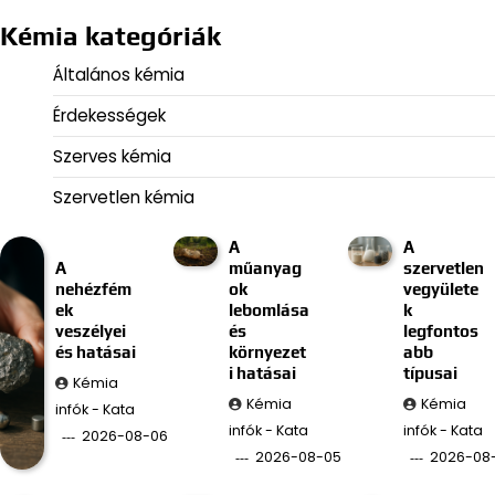
Kémia kategóriák
Általános kémia
Érdekességek
Szerves kémia
Szervetlen kémia
A
A
A
műanyag
szervetlen
nehézfém
ok
vegyülete
ek
lebomlása
k
veszélyei
és
legfontos
és hatásai
környezet
abb
i hatásai
típusai
Kémia
Kémia
Kémia
infók - Kata
infók - Kata
infók - Kata
2026-08-06
2026-08-05
2026-08