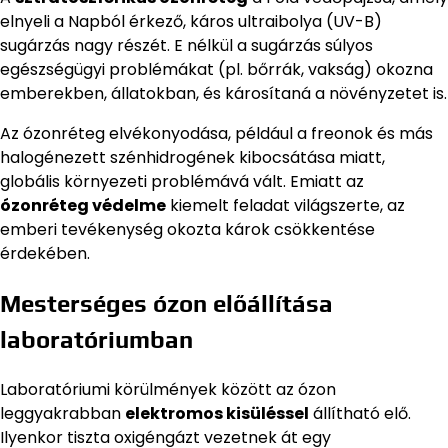
elnyeli a Napból érkező, káros ultraibolya (UV-B)
sugárzás nagy részét. E nélkül a sugárzás súlyos
egészségügyi problémákat (pl. bőrrák, vakság) okozna
emberekben, állatokban, és károsítaná a növényzetet is.
Az ózonréteg elvékonyodása, például a freonok és más
halogénezett szénhidrogének kibocsátása miatt,
globális környezeti problémává vált. Emiatt az
ózonréteg védelme
kiemelt feladat világszerte, az
emberi tevékenység okozta károk csökkentése
érdekében.
Mesterséges ózon előállítása
laboratóriumban
Laboratóriumi körülmények között az ózon
leggyakrabban
elektromos kisüléssel
állítható elő.
Ilyenkor tiszta oxigéngázt vezetnek át egy