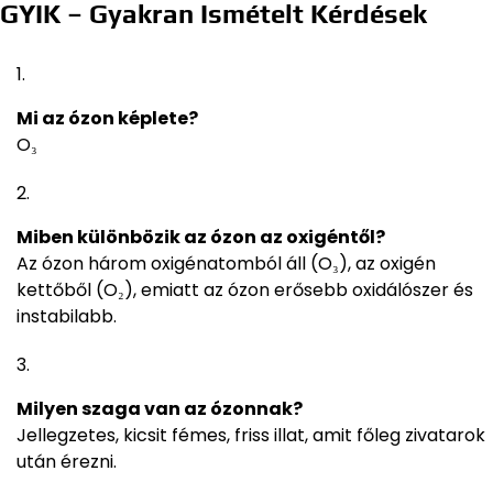
GYIK – Gyakran Ismételt Kérdések
Mi az ózon képlete?
O₃
Miben különbözik az ózon az oxigéntől?
Az ózon három oxigénatomból áll (O₃), az oxigén
kettőből (O₂), emiatt az ózon erősebb oxidálószer és
instabilabb.
Milyen szaga van az ózonnak?
Jellegzetes, kicsit fémes, friss illat, amit főleg zivatarok
után érezni.