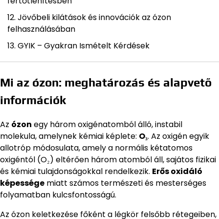
fertőtlenítésben
Jövőbeli kilátások és innovációk az ózon
felhasználásában
GYIK – Gyakran Ismételt Kérdések
Mi az ózon: meghatározás és alapvető
információk
Az
ózon
egy három oxigénatomból álló, instabil
molekula, amelynek kémiai képlete:
O₃
. Az oxigén egyik
allotróp módosulata, amely a normális kétatomos
oxigéntól (O₂) eltérően három atomból áll, sajátos fizikai
és kémiai tulajdonságokkal rendelkezik.
Erős oxidáló
képessége
miatt számos természeti és mesterséges
folyamatban kulcsfontosságú.
Az ózon keletkezése főként a légkör felsőbb rétegeiben,