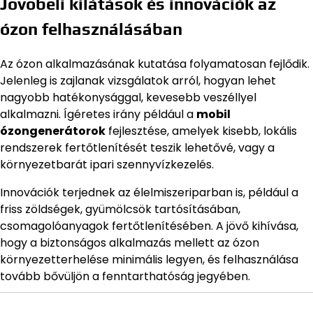
Jövőbeli kilátások és innovációk az
ózon felhasználásában
Az ózon alkalmazásának kutatása folyamatosan fejlődik.
Jelenleg is zajlanak vizsgálatok arról, hogyan lehet
nagyobb hatékonysággal, kevesebb veszéllyel
alkalmazni. Ígéretes irány például a
mobil
ózongenerátorok
fejlesztése, amelyek kisebb, lokális
rendszerek fertőtlenítését teszik lehetővé, vagy a
környezetbarát ipari szennyvízkezelés.
Innovációk terjednek az élelmiszeriparban is, például a
friss zöldségek, gyümölcsök tartósításában,
csomagolóanyagok fertőtlenítésében. A jövő kihívása,
hogy a biztonságos alkalmazás mellett az ózon
környezetterhelése minimális legyen, és felhasználása
tovább bővüljön a fenntarthatóság jegyében.