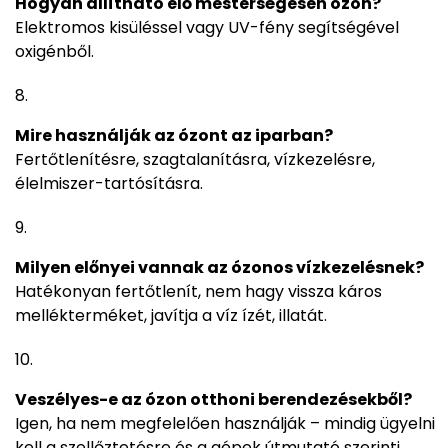
Hogyan állítható elő mesterségesen ózon?
Elektromos kisüléssel vagy UV-fény segítségével
oxigénből.
Mire használják az ózont az iparban?
Fertőtlenítésre, szagtalanításra, vízkezelésre,
élelmiszer-tartósításra.
Milyen előnyei vannak az ózonos vízkezelésnek?
Hatékonyan fertőtlenít, nem hagy vissza káros
mellékterméket, javítja a víz ízét, illatát.
Veszélyes-e az ózon otthoni berendezésekből?
Igen, ha nem megfelelően használják – mindig ügyelni
kell a szellőztetésre és a gépek útmutató szerinti