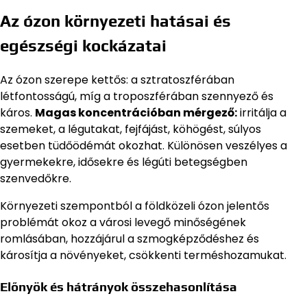
Az ózon környezeti hatásai és
egészségi kockázatai
Az ózon szerepe kettős: a sztratoszférában
létfontosságú, míg a troposzférában szennyező és
káros.
Magas koncentrációban mérgező:
irritálja a
szemeket, a légutakat, fejfájást, köhögést, súlyos
esetben tüdőödémát okozhat. Különösen veszélyes a
gyermekekre, idősekre és légúti betegségben
szenvedőkre.
Környezeti szempontból a földközeli ózon jelentős
problémát okoz a városi levegő minőségének
romlásában, hozzájárul a szmogképződéshez és
károsítja a növényeket, csökkenti terméshozamukat.
Előnyök és hátrányok összehasonlítása