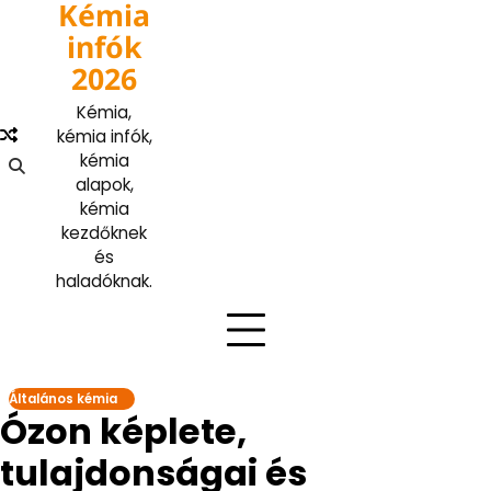
Kémia
Skip
to
infók
content
2026
Kémia,
kémia infók,
kémia
alapok,
kémia
kezdőknek
és
haladóknak.
Általános kémia
Ózon képlete,
tulajdonságai és