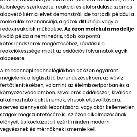
különleges szerkezete, reakciói és előfordulása számos
alapvető kémiai elvet demonstrál. Ide tartozik például a
molekulák rezonanciája, a gázok diffúziója, vagy a
redoxireakciók működése.
Az ózon molekula modellje
kiváló példa a nemlineáris, több központú
kötésrendszerek megértéséhez, ráadásul a
reakciókészsége miatt az oxidációs folyamatok egyik
alapesete.
A mindennapi technológiákban az ózon egyaránt
megjelenik a légtisztító berendezésekben, az ivóvíz
fertőtlenítésében, valamint az élelmiszeriparban és a
környezetvédelemben. Mivel erős oxidálószer, kiválóan
alkalmazható baktériumok, vírusok eltávolítására,
szerves szennyezők lebontására, vagy akár kellemetlen
szagok megszüntetésére is. Az ózon alkalmazásának
előnyeit és kockázatait ezért minden modern
vegyésznek és mérnöknek ismernie kell.