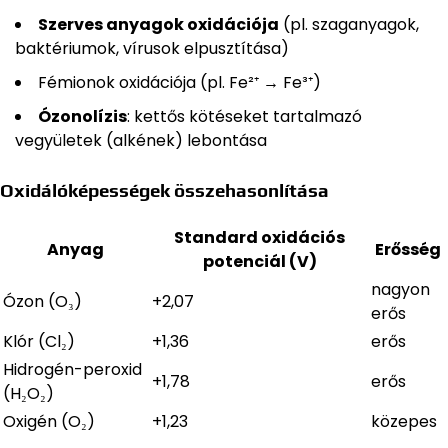
Szerves anyagok oxidációja
(pl. szaganyagok,
baktériumok, vírusok elpusztítása)
Fémionok oxidációja (pl. Fe²⁺ → Fe³⁺)
Ózonolízis
: kettős kötéseket tartalmazó
vegyületek (alkének) lebontása
Oxidálóképességek összehasonlítása
Standard oxidációs
Anyag
Erősség
potenciál (V)
nagyon
Ózon (O₃)
+2,07
erős
Klór (Cl₂)
+1,36
erős
Hidrogén-peroxid
+1,78
erős
(H₂O₂)
Oxigén (O₂)
+1,23
közepes