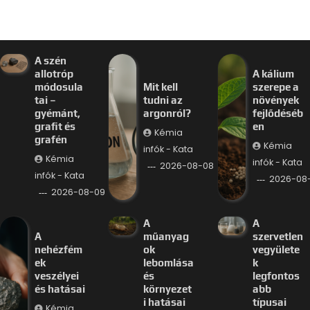
A szén
allotróp
A kálium
módosula
Mit kell
szerepe a
tai –
tudni az
növények
gyémánt,
argonról?
fejlődéséb
grafit és
en
Kémia
grafén
Kémia
infók - Kata
Kémia
infók - Kata
2026-08-08
infók - Kata
2026-08
2026-08-09
A
A
A
műanyag
szervetlen
nehézfém
ok
vegyülete
ek
lebomlása
k
veszélyei
és
legfontos
és hatásai
környezet
abb
i hatásai
típusai
Kémia