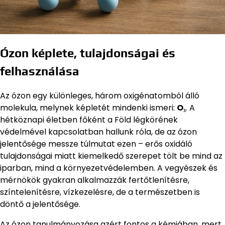
Ózon képlete, tulajdonságai és
felhasználása
Az ózon egy különleges, három oxigénatomból álló
molekula, melynek képletét mindenki ismeri:
O₃
. A
hétköznapi életben főként a Föld légkörének
védelmével kapcsolatban hallunk róla, de az ózon
jelentősége messze túlmutat ezen – erős oxidáló
tulajdonságai miatt kiemelkedő szerepet tölt be mind az
iparban, mind a környezetvédelemben. A vegyészek és
mérnökök gyakran alkalmazzák fertőtlenítésre,
színtelenítésre, vízkezelésre, de a természetben is
döntő a jelentősége.
Az ózon tanulmányozása azért fontos a kémiában, mert