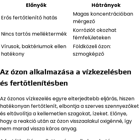
Előnyök
Hátrányok
Magas koncentrációban
Erős fertőtlenítő hatás
mérgező
Korróziót okozhat
Nincs tartós melléktermék
fémfelületeken
Vírusok, baktériumok ellen
Földközeli ózon:
hatékony
szmogképző
Az ózon alkalmazása a vízkezelésben
és fertőtlenítésben
Az ózonos vízkezelés egyre elterjedtebb eljárás, hiszen
hatékonyan fertőtlenít, elbontja a szerves szennyezőket
és eltávolítja a kellemetlen szagokat, ízeket. Előnye,
hogy a reakció után az ózon visszaalakul oxigénné, így
nem marad vissza káros anyag.