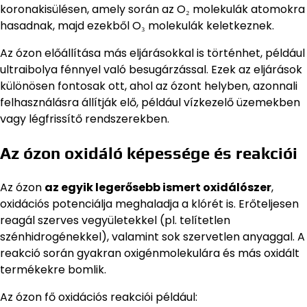
koronakisülésen, amely során az O₂ molekulák atomokra
hasadnak, majd ezekből O₃ molekulák keletkeznek.
Az ózon előállítása más eljárásokkal is történhet, például
ultraibolya fénnyel való besugárzással. Ezek az eljárások
különösen fontosak ott, ahol az ózont helyben, azonnali
felhasználásra állítják elő, például vízkezelő üzemekben
vagy légfrissítő rendszerekben.
Az ózon oxidáló képessége és reakciói
Az ózon
az egyik legerősebb ismert oxidálószer
,
oxidációs potenciálja meghaladja a klórét is. Erőteljesen
reagál szerves vegyületekkel (pl. telítetlen
szénhidrogénekkel), valamint sok szervetlen anyaggal. A
reakció során gyakran oxigénmolekulára és más oxidált
termékekre bomlik.
Az ózon fő oxidációs reakciói például: