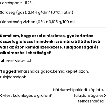
Forráspont: −112 °C
Sűrűség (gáz): 2,144 g/dm³ (0 °C, 1 atm)
Oldhatóság vízben (0 °C): 0,105 g/100 ml
Remélem, hogy ezzel a részletes, gyakorlatias
összefoglalással mindenki számára átláthatóvá
vált az ózon kémiai szerkezete, tulajdonságai és
alkalmazási lehetőségei!
Post Views:
41
Tagged
felhasználás
,
gázok
,
kémia
,
képlet
,
ózon
,
tulajdonságok
Nátrium-hipoklorit képlete,
Bejegyzés
Miért különleges a grafén?
tulajdonságai és
navigáció
felhasználása