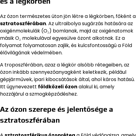
és a légkörben
Az ózon természetes úton jön létre a légkörben, főként a
sztratoszférában
. Az ultraibolya sugárzás hatására az
oxigénmolekulák (O₂) bomlanak, majd az oxigénatomok
másik O₂ molekulával egyesülve ózont alkotnak. Ez a
folyamat folyamatosan zajlik, és kulcsfontosságú a Föld
élővilágának védelmében.
A troposzférában, azaz a légkör alsóbb rétegeiben, az
ózon inkább szennyezőanyagként keletkezik, például
gépjárművek, ipari kibocsátások által, ahol káros hatású.
Itt úgynevezett
földközeli ózon
alakul ki, amely
hozzájárul a szmogképződéshez.
Az ózon szerepe és jelentősége a
sztratoszférában
A
sztratoszférikus ózonréteg
a Föld védőpajzsa, amely