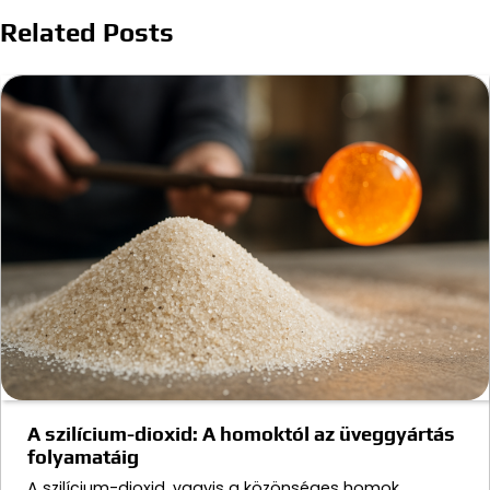
Related Posts
A szilícium-dioxid: A homoktól az üveggyártás
folyamatáig
A szilícium-dioxid, vagyis a közönséges homok,