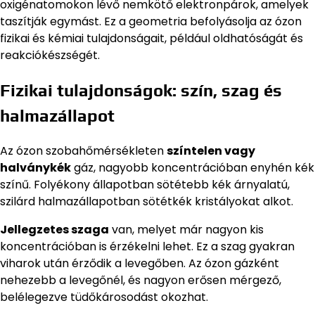
oxigénatomokon lévő nemkötő elektronpárok, amelyek
taszítják egymást. Ez a geometria befolyásolja az ózon
fizikai és kémiai tulajdonságait, például oldhatóságát és
reakciókészségét.
Fizikai tulajdonságok: szín, szag és
halmazállapot
Az ózon szobahőmérsékleten
színtelen vagy
halványkék
gáz, nagyobb koncentrációban enyhén kék
színű. Folyékony állapotban sötétebb kék árnyalatú,
szilárd halmazállapotban sötétkék kristályokat alkot.
Jellegzetes szaga
van, melyet már nagyon kis
koncentrációban is érzékelni lehet. Ez a szag gyakran
viharok után érződik a levegőben. Az ózon gázként
nehezebb a levegőnél, és nagyon erősen mérgező,
belélegezve tüdőkárosodást okozhat.