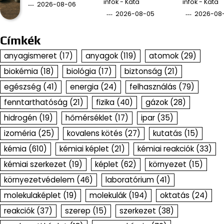
infók - Kata
infók - Kata
2026-08-06
2026-08-05
2026-08
Címkék
anyagismeret
(17)
anyagok
(119)
atomok
(29)
biokémia
(18)
biológia
(17)
biztonság
(21)
egészség
(41)
energia
(24)
felhasználás
(79)
fenntarthatóság
(21)
fizika
(40)
gázok
(28)
hidrogén
(19)
hőmérséklet
(17)
ipar
(35)
izoméria
(25)
kovalens kötés
(27)
kutatás
(15)
kémia
(610)
kémiai képlet
(21)
kémiai reakciók
(33)
kémiai szerkezet
(19)
képlet
(62)
környezet
(15)
környezetvédelem
(46)
laboratórium
(41)
molekulaképlet
(19)
molekulák
(194)
oktatás
(24)
reakciók
(37)
szerep
(15)
szerkezet
(38)