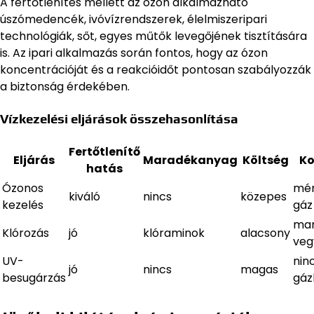
A fertőtlenítés mellett az ózon alkalmazható
úszómedencék, ivóvízrendszerek, élelmiszeripari
technológiák, sőt, egyes műtők levegőjének tisztítására
is. Az ipari alkalmazás során fontos, hogy az ózon
koncentrációját és a reakcióidőt pontosan szabályozzák
a biztonság érdekében.
Vízkezelési eljárások összehasonlítása
Fertőtlenítő
Eljárás
Maradékanyag
Költség
Ko
hatás
Ózonos
mé
kiváló
nincs
közepes
kezelés
gáz
ma
Klórozás
jó
klóraminok
alacsony
veg
UV-
nin
jó
nincs
magas
besugárzás
gáz