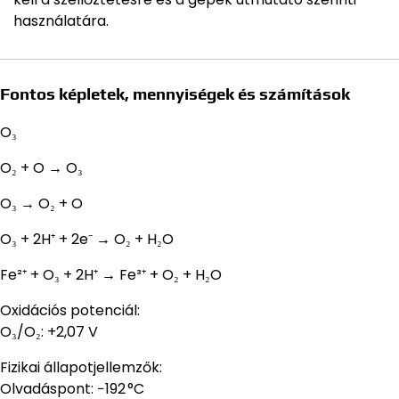
használatára.
Fontos képletek, mennyiségek és számítások
O₃
O₂ + O → O₃
O₃ → O₂ + O
O₃ + 2H⁺ + 2e⁻ → O₂ + H₂O
Fe²⁺ + O₃ + 2H⁺ → Fe³⁺ + O₂ + H₂O
Oxidációs potenciál:
O₃/O₂: +2,07 V
Fizikai állapotjellemzők:
Olvadáspont: −192 °C