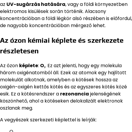
az
UV-sugárzás hatására
, vagy a földi környezetben
elektromos kisülések során történik. Alacsony
koncentrációban a földi légkör alsó részében is előfordul,
de nagyobb koncentrációban mérgező lehet.
Az ózon kémiai képlete és szerkezete
részletesen
Az ózon
képlete
:
O₃
. Ez azt jelenti, hogy egy molekula
három oxigénatomból áll. Ezek az atomok egy hajlított
molekulát alkotnak, amelyben a kötések hossza az
oxigén-oxigén kettős kötés és az egyszeres kötés közé
esik. Ez a kötésrendszer a
rezonancia
jelenségének
köszönhető, ahol a kötéseken delokalizált elektronok
oszlanak meg.
A vegyészek szerkezeti képlettel is leírják:
O