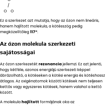
∕
O O
Ez a szerkezet azt mutatja, hogy az ózon nem lineáris,
hanem hajlított molekula, a kötésszög pedig
megközelítőleg
117°
.
Az ózon molekula szerkezeti
sajátosságai
Az ózon szerkezetét
rezonancia
jellemzi. Ez azt jelenti,
hogy kétféle, azonos energiájú szerkezeti képpel
ábrázolható, a kötéseken a kötési energia és kötéshossz
átlagos. Az oxigénatomok közötti kötések nem teljesen
kettős vagy egyszeres kötések, hanem valahol a kettő
között.
A molekula
hajlított
formájának oka az