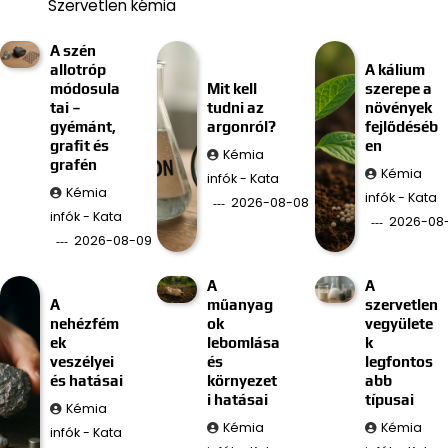
Szervetlen kémia
A szén
allotróp
A kálium
módosula
Mit kell
szerepe a
tai –
tudni az
növények
gyémánt,
argonról?
fejlődéséb
grafit és
en
Kémia
grafén
Kémia
infók - Kata
Kémia
infók - Kata
2026-08-08
infók - Kata
2026-08
2026-08-09
A
A
A
műanyag
szervetlen
nehézfém
ok
vegyülete
ek
lebomlása
k
veszélyei
és
legfontos
és hatásai
környezet
abb
i hatásai
típusai
Kémia
Kémia
Kémia
infók - Kata