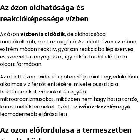
Az ózon oldhatósága és
reakcióképessége vízben
Az ózon
vízben is oldódik
, de oldhatósága
mérsékeltebb, mint az oxigéné. Az oldott ózon azonban
extrém módon reaktív, gyorsan reakcióba lép szerves
és szervetlen anyagokkal, így ritkán fordul elő tiszta,
oldott formában.
Az oldott ózon oxidációs potenciálja miatt egyedülállóan
alkalmas víz fertőtlenítésére, mivel elpusztítja a
baktériumokat, vírusokat és egyéb
mikroorganizmusokat, miközben nem hagy hátra tartós,
káros mellékterméket. Ezért az
ivóvíz-kezelés
egyik
legmodernebb eljárása lett.
Az ózon előfordulása a természetben