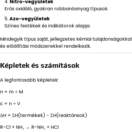
Nitro-vegyületek
Erős oxidáló, gyakran robbanóanyag típusok.
Azo-vegyületek
Színes festékek és indikátorok alapja.
Mindegyik típus saját, jellegzetes kémiai tulajdonságokkal
és előállítási módszerekkel rendelkezik.
Képletek és számítások
A legfontosabb képletek:
n = m ÷ M
c = n ÷ V
ΔH = ΣH(termékek) − ΣH(reaktánsok)
R–Cl + NH₃ → R–NH₂ + HCl