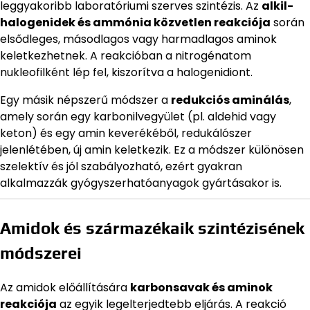
leggyakoribb laboratóriumi szerves szintézis. Az
alkil-
halogenidek és ammónia közvetlen reakciója
során
elsődleges, másodlagos vagy harmadlagos aminok
keletkezhetnek. A reakcióban a nitrogénatom
nukleofilként lép fel, kiszorítva a halogenidiont.
Egy másik népszerű módszer a
redukciós aminálás
,
amely során egy karbonilvegyület (pl. aldehid vagy
keton) és egy amin keverékéből, redukálószer
jelenlétében, új amin keletkezik. Ez a módszer különösen
szelektív és jól szabályozható, ezért gyakran
alkalmazzák gyógyszerhatóanyagok gyártásakor is.
Amidok és származékaik szintézisének
módszerei
Az amidok előállítására
karbonsavak és aminok
reakciója
az egyik legelterjedtebb eljárás. A reakció