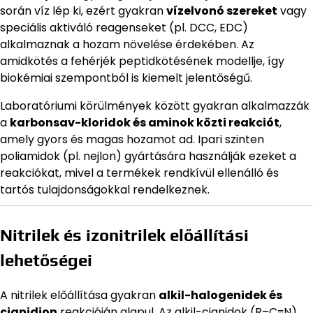
során víz lép ki, ezért gyakran
vízelvonó szereket
vagy
speciális aktiváló reagenseket (pl. DCC, EDC)
alkalmaznak a hozam növelése érdekében. Az
amidkötés a fehérjék peptidkötésének modellje, így
biokémiai szempontból is kiemelt jelentőségű.
Laboratóriumi körülmények között gyakran alkalmazzák
a
karbonsav-kloridok és aminok közti reakciót
,
amely gyors és magas hozamot ad. Ipari szinten
poliamidok (pl. nejlon) gyártására használják ezeket a
reakciókat, mivel a termékek rendkívül ellenálló és
tartós tulajdonságokkal rendelkeznek.
Nitrilek és izonitrilek előállítási
lehetőségei
A nitrilek előállítása gyakran
alkil-halogenidek és
cianidion
reakcióján alapul. Az alkil-cianidok (R–C≡N)