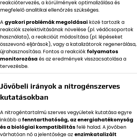
reakciótervezés, a körülmények optimalizálása és
megfelelő analitikai ellenőrzés szükséges.
A
gyakori problémák megoldásai
közé tartozik a
reakciók szelektivitásának növelése (pl. védőcsoportok
használata), a reakcióút módosítása (pl. lépéseket
összevonó eljárások), vagy a katalizátorok regenerálása,
újrahasznosítása. Fontos a reakciók
folyamatos
monitorozása
és az eredmények visszacsatolása a
tervezésbe.
Jövőbeli irányok a nitrogénszerves
kutatásokban
A nitrogéntartalmú szerves vegyületek kutatása egyre
inkább a
fenntarthatóság, az energiahatékonyság
és a biológiai kompatibilitás
felé halad. A jövőben
várhatóan nő a jelentősége az
enzimkatalizált