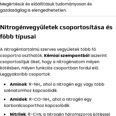
Megértésük és előállításuk tudományosan és
gazdaságilag is elengedhetetlen.
Nitrogénvegyületek csoportosítása és
főbb típusai
A nitrogéntartalmú szerves vegyületek több fő
csoportra oszthatók.
Kémiai szempontból
aszerint
csoportosítjuk őket, hogy a nitrogénatom milyen
kötésben, milyen funkciós csoportban fordul elő.
Leggyakoribb csoportok:
Aminok
: R–NH₂, ahol a nitrogén egy vagy több
szénatomhoz kapcsolódik.
Amidok
: R–CO–NH₂, ahol a nitrogén egy
karbonilcsoporthoz kapcsolódik.
Nitrilek
: R–C≡N, a nitrogén háromszoros kötéssel