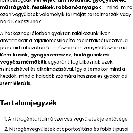
fontosságúak.
Fehérjék, aminosavak, gyógyszerek,
műtrágyák, festékek, robbanóanyagok
– mind-mind
ezen vegyületek valamelyik formáját tartalmazzák vagy
belőlük készülnek.
A hétköznapi életben gyakran találkozunk ilyen
anyagokkal: a fájdalomcsillapító tablettáktól kezdve, a
poliamid ruházaton át egészen a növényvédő szerekig.
Kémikusok, gyógyszerészek, biológusok és
vegyészmérnökök
egyaránt foglalkoznak ezek
szintézisével és alkalmazásával, így a témakör mind a
kezdők, mind a haladók számára hasznos és gyakorlati
szemléletű is.
Tartalomjegyzék
A nitrogéntartalmú szerves vegyületek jelentősége
Nitrogénvegyületek csoportosítása és főbb típusai