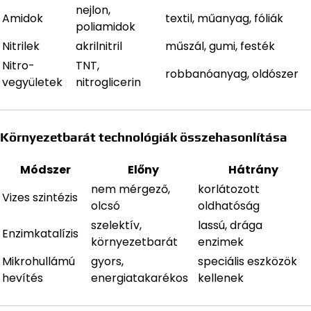
nejlon,
Amidok
textil, műanyag, fóliák
poliamidok
Nitrilek
akrilnitril
műszál, gumi, festék
Nitro-
TNT,
robbanóanyag, oldószer
vegyületek
nitroglicerin
Környezetbarát technológiák összehasonlítása
Módszer
Előny
Hátrány
nem mérgező,
korlátozott
Vizes szintézis
olcsó
oldhatóság
szelektív,
lassú, drága
Enzimkatalízis
környezetbarát
enzimek
Mikrohullámú
gyors,
speciális eszközök
hevítés
energiatakarékos
kellenek