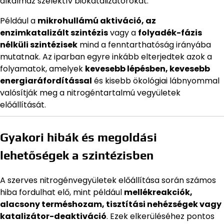
alkalmaz szelektív biokatalizátorokat.
Például a
mikrohullámú aktiváció, az
enzimkatalizált szintézis
vagy a
folyadék-fázis
nélküli szintézisek
mind a fenntarthatóság irányába
mutatnak. Az iparban egyre inkább elterjedtek azok a
folyamatok, amelyek
kevesebb lépésben, kevesebb
energiaráfordítással
és kisebb ökológiai lábnyommal
valósítják meg a nitrogéntartalmú vegyületek
előállítását.
Gyakori hibák és megoldási
lehetőségek a szintézisben
A szerves nitrogénvegyületek előállítása során számos
hiba fordulhat elő, mint például
mellékreakciók,
alacsony terméshozam, tisztítási nehézségek vagy
katalizátor-deaktiváció
. Ezek elkerüléséhez pontos