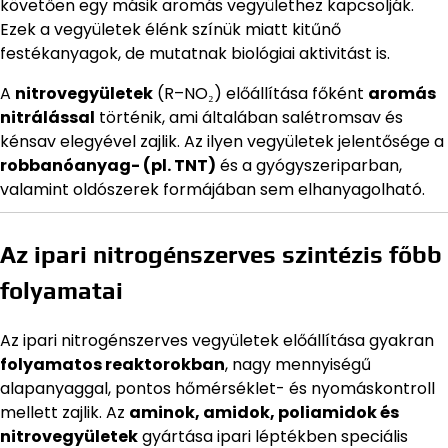
követően egy másik aromás vegyülethez kapcsolják.
Ezek a vegyületek élénk színük miatt kitűnő
festékanyagok, de mutatnak biológiai aktivitást is.
A
nitrovegyületek
(R–NO₂) előállítása főként
aromás
nitrálással
történik, ami általában salétromsav és
kénsav elegyével zajlik. Az ilyen vegyületek jelentősége a
robbanóanyag- (pl. TNT)
és a gyógyszeriparban,
valamint oldószerek formájában sem elhanyagolható.
Az ipari nitrogénszerves szintézis főbb
folyamatai
Az ipari nitrogénszerves vegyületek előállítása gyakran
folyamatos reaktorokban
, nagy mennyiségű
alapanyaggal, pontos hőmérséklet- és nyomáskontroll
mellett zajlik. Az
aminok, amidok, poliamidok és
nitrovegyületek
gyártása ipari léptékben speciális