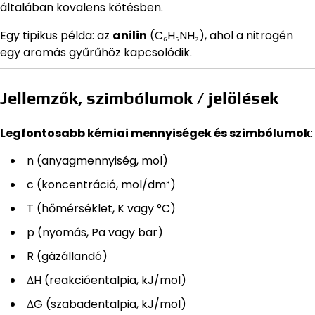
általában kovalens kötésben.
Egy tipikus példa: az
anilin
(C₆H₅NH₂), ahol a nitrogén
egy aromás gyűrűhöz kapcsolódik.
Jellemzők, szimbólumok / jelölések
Legfontosabb kémiai mennyiségek és szimbólumok
:
n (anyagmennyiség, mol)
c (koncentráció, mol/dm³)
T (hőmérséklet, K vagy °C)
p (nyomás, Pa vagy bar)
R (gázállandó)
ΔH (reakcióentalpia, kJ/mol)
ΔG (szabadentalpia, kJ/mol)