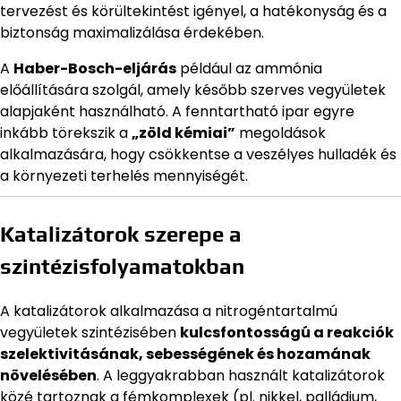
tervezést és körültekintést igényel, a hatékonyság és a
biztonság maximalizálása érdekében.
A
Haber-Bosch-eljárás
például az ammónia
előállítására szolgál, amely később szerves vegyületek
alapjaként használható. A fenntartható ipar egyre
inkább törekszik a
„zöld kémiai”
megoldások
alkalmazására, hogy csökkentse a veszélyes hulladék és
a környezeti terhelés mennyiségét.
Katalizátorok szerepe a
szintézisfolyamatokban
A katalizátorok alkalmazása a nitrogéntartalmú
vegyületek szintézisében
kulcsfontosságú a reakciók
szelektivitásának, sebességének és hozamának
növelésében
. A leggyakrabban használt katalizátorok
közé tartoznak a fémkomplexek (pl. nikkel, palládium,