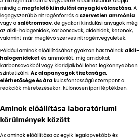
A nitrogéntartalmú vegyületek előállításának alapja
mindig a
megfelelő kiindulási anyag kiválasztása
. A
legegyszerűbb nitrogénforrás a
szervetlen ammónia
vagy a
salétromsav
, de gyakori kiindulási anyagok még
az alkil-halogenidek, karbonsavak, aldehidek, ketonok,
valamint már meglévő szerves nitrogénvegyületek.
Például aminok előállításához gyakran használnak
alkil-
halogenideket
és ammóniát, míg amidokat
karbonsavakból vagy kloridjaikból lehet legkönnyebben
szintetizálni.
Az alapanyagok tisztasága,
elérhetősége és ára
kulcsfontosságú szempont a
reakciók méretezésekor, különösen ipari léptékben.
Aminok előállítása laboratóriumi
körülmények között
Az aminok előállítása az egyik legalapvetőbb és