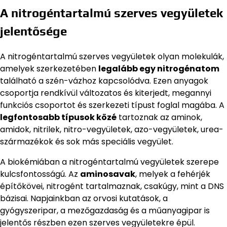
A nitrogéntartalmú szerves vegyületek
jelentősége
A nitrogéntartalmú szerves vegyületek olyan molekulák,
amelyek szerkezetében
legalább egy nitrogénatom
található a szén-vázhoz kapcsolódva. Ezen anyagok
csoportja rendkívül változatos és kiterjedt, megannyi
funkciós csoportot és szerkezeti típust foglal magába. A
legfontosabb típusok közé
tartoznak az aminok,
amidok, nitrilek, nitro-vegyületek, azo-vegyületek, urea-
származékok és sok más speciális vegyület.
A biokémiában a nitrogéntartalmú vegyületek szerepe
kulcsfontosságú. Az
aminosavak
, melyek a fehérjék
építőkövei, nitrogént tartalmaznak, csakúgy, mint a DNS
bázisai. Napjainkban az orvosi kutatások, a
gyógyszeripar, a mezőgazdaság és a műanyagipar is
jelentős részben ezen szerves vegyületekre épül.