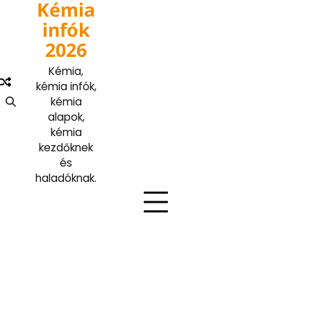
Kémia
Skip
to
infók
content
2026
Kémia,
kémia infók,
kémia
alapok,
kémia
kezdőknek
és
haladóknak.