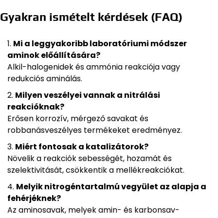
Gyakran ismételt kérdések (FAQ)
Mi a leggyakoribb laboratóriumi módszer
aminok előállítására?
Alkil-halogenidek és ammónia reakciója vagy
redukciós aminálás.
Milyen veszélyei vannak a nitrálási
reakcióknak?
Erősen korrozív, mérgező savakat és
robbanásveszélyes termékeket eredményez.
Miért fontosak a katalizátorok?
Növelik a reakciók sebességét, hozamát és
szelektivitását, csökkentik a mellékreakciókat.
Melyik nitrogéntartalmú vegyület az alapja a
fehérjéknek?
Az aminosavak, melyek amin- és karbonsav-