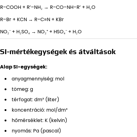
R–COOH + R’–NH₂ → R–CO–NH–R’ + H₂O
R–Br + KCN → R–C≡N + KBr
NO₂⁻ + H₂SO₄ → NO₂⁺ + HSO₄⁻ + H₂O
SI-mértékegységek és átváltások
Alap SI-egységek:
anyagmennyiség: mol
tömeg: g
térfogat: dm³ (liter)
koncentráció: mol/dm³
hőmérséklet: K (kelvin)
nyomás: Pa (pascal)