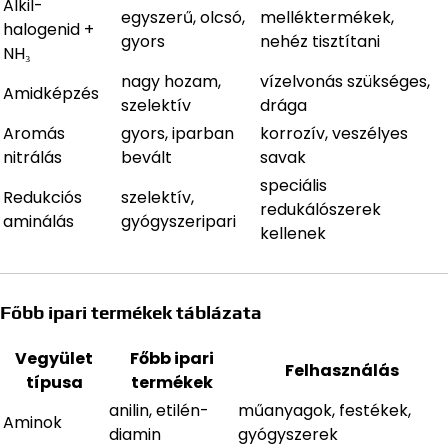
Alkil-
egyszerű, olcsó,
melléktermékek,
halogenid +
gyors
nehéz tisztítani
NH₃
nagy hozam,
vízelvonás szükséges,
Amidképzés
szelektív
drága
Aromás
gyors, iparban
korrozív, veszélyes
nitrálás
bevált
savak
speciális
Redukciós
szelektív,
redukálószerek
aminálás
gyógyszeripari
kellenek
Főbb ipari termékek táblázata
Vegyület
Főbb ipari
Felhasználás
típusa
termékek
anilin, etilén-
műanyagok, festékek,
Aminok
diamin
gyógyszerek