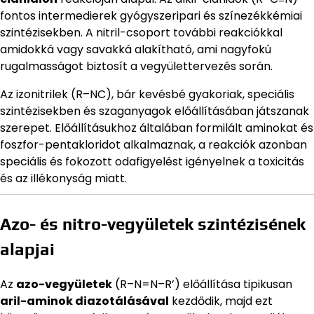
fontos intermedierek gyógyszeripari és színezékkémiai
szintézisekben. A nitril-csoport további reakciókkal
amidokká vagy savakká alakítható, ami nagyfokú
rugalmasságot biztosít a vegyülettervezés során.
Az izonitrilek (R–NC), bár kevésbé gyakoriak, speciális
szintézisekben és szaganyagok előállításában játszanak
szerepet. Előállításukhoz általában formilált aminokat és
foszfor-pentakloridot alkalmaznak, a reakciók azonban
speciális és fokozott odafigyelést igényelnek a toxicitás
és az illékonyság miatt.
Azo- és nitro-vegyületek szintézisének
alapjai
Az
azo-vegyületek
(R–N=N–R’) előállítása tipikusan
aril-aminok diazotálásával
kezdődik, majd ezt