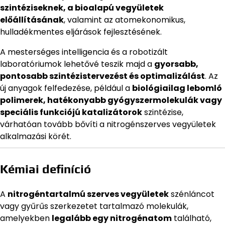
szintéziseknek, a bioalapú vegyületek
előállításának
, valamint az atomekonomikus,
hulladékmentes eljárások fejlesztésének.
A mesterséges intelligencia és a robotizált
laboratóriumok lehetővé teszik majd a
gyorsabb,
pontosabb szintézistervezést és optimalizálást
. Az
új anyagok felfedezése, például a
biológiailag lebomló
polimerek, hatékonyabb gyógyszermolekulák vagy
speciális funkciójú katalizátorok
szintézise,
várhatóan tovább bővíti a nitrogénszerves vegyületek
alkalmazási körét.
Kémiai definíció
A
nitrogéntartalmú szerves vegyületek
szénláncot
vagy gyűrűs szerkezetet tartalmazó molekulák,
amelyekben
legalább egy nitrogénatom
található,