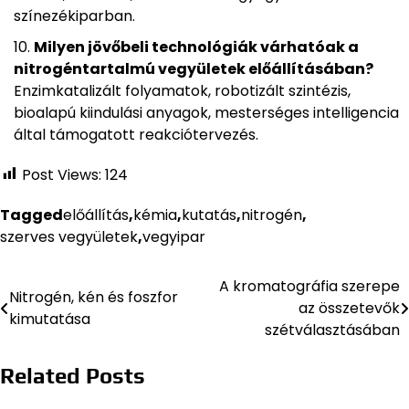
színezékiparban.
Milyen jövőbeli technológiák várhatóak a
nitrogéntartalmú vegyületek előállításában?
Enzimkatalizált folyamatok, robotizált szintézis,
bioalapú kiindulási anyagok, mesterséges intelligencia
által támogatott reakciótervezés.
Post Views:
124
Tagged
előállítás
,
kémia
,
kutatás
,
nitrogén
,
szerves vegyületek
,
vegyipar
A kromatográfia szerepe
Bejegyzés
Nitrogén, kén és foszfor
az összetevők
kimutatása
navigáció
szétválasztásában
Related Posts