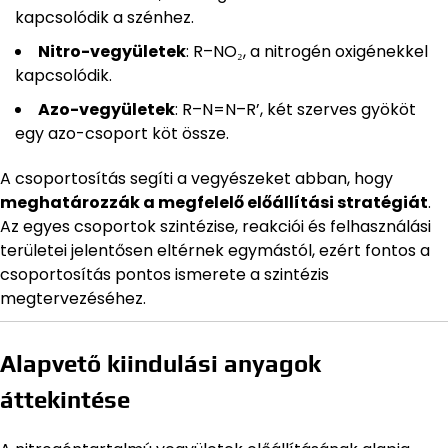
kapcsolódik a szénhez.
Nitro-vegyületek
: R–NO₂, a nitrogén oxigénekkel
kapcsolódik.
Azo-vegyületek
: R–N=N–R’, két szerves gyököt
egy azo-csoport köt össze.
A csoportosítás segíti a vegyészeket abban, hogy
meghatározzák a megfelelő előállítási stratégiát
.
Az egyes csoportok szintézise, reakciói és felhasználási
területei jelentősen eltérnek egymástól, ezért fontos a
csoportosítás pontos ismerete a szintézis
megtervezéséhez.
Alapvető kiindulási anyagok
áttekintése