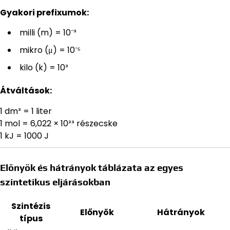
Gyakori prefixumok:
milli (m) = 10⁻³
mikro (μ) = 10⁻⁶
kilo (k) = 10³
Átváltások:
1 dm³ = 1 liter
1 mol = 6,022 × 10²³ részecske
1 kJ = 1000 J
Előnyök és hátrányok táblázata az egyes
szintetikus eljárásokban
Szintézis
Előnyök
Hátrányok
típus