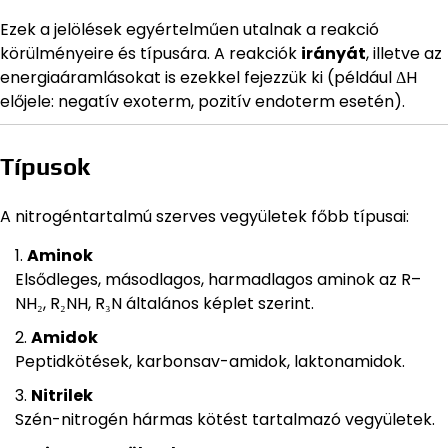
Ezek a jelölések egyértelműen utalnak a reakció
körülményeire és típusára. A reakciók
irányát
, illetve az
energiaáramlásokat is ezekkel fejezzük ki (például ΔH
előjele: negatív exoterm, pozitív endoterm esetén).
Típusok
A nitrogéntartalmú szerves vegyületek főbb típusai:
Aminok
Elsődleges, másodlagos, harmadlagos aminok az R–
NH₂, R₂NH, R₃N általános képlet szerint.
Amidok
Peptidkötések, karbonsav-amidok, laktonamidok.
Nitrilek
Szén-nitrogén hármas kötést tartalmazó vegyületek.