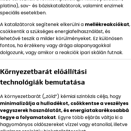
platina), sav- és báziskatalizátorok, valamint enzimek
speciális esetekben.
A katalizátorok segítenek elkerülni a
mellékreakciókat
,
csökkentik a szükséges energiafelhasználást, és
lehetővé teszik a milder körülményeket. Ez különösen
fontos, ha érzékeny vagy drága alapanyagokkal
dolgozunk, vagy amikor a reakciók ipari skálán futnak.
Környezetbarát előállítási
technológiák bemutatása
A környezetbarát („zöld”) kémiai szintézis célja, hogy
minimalizálja a hulladékot, csökkentse a veszélyes
vegyszerek használatát, és energiatakarékosabbá
tegye a folyamatokat
. Egyre több eljárás váltja ki a
hagyományos oldószereket vízzel vagy etanollal, illetve