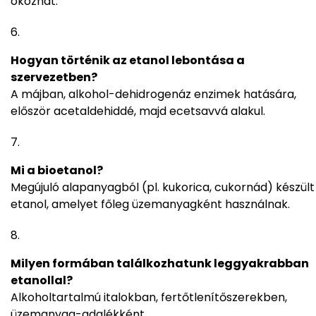
okozhat.
Hogyan történik az etanol lebontása a
szervezetben?
A májban, alkohol-dehidrogenáz enzimek hatására,
először acetaldehiddé, majd ecetsavvá alakul.
Mi a bioetanol?
Megújuló alapanyagból (pl. kukorica, cukornád) készült
etanol, amelyet főleg üzemanyagként használnak.
Milyen formában találkozhatunk leggyakrabban
etanollal?
Alkoholtartalmú italokban, fertőtlenítőszerekben,
üzemanyag-adalékként.