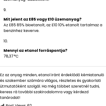
Mit jelent az E85 vagy E10 üzemanyag?
Az E85 85% bioetanolt, az E10 10% etanolt tartalmaz a
benzinhez keverve.
Mennyi az etanol forráspontja?
78,37 °C
Ez az anyag minden, etanol iránt érdeklődő kémiatanuló
és szakember számára világos, részletes és gyakorlati
útmutatóként szolgál. Ha még többet szeretnél tudni,
keress rá további szakirodalomra vagy kérdezd
tanárodat!
Post Views:
62