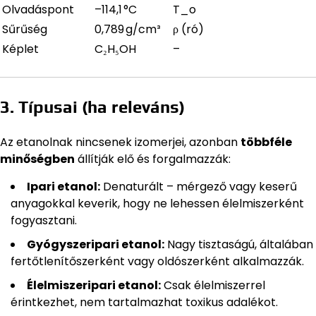
Olvadáspont
–114,1 °C
T_o
Sűrűség
0,789 g/cm³
ρ (ró)
Képlet
C₂H₅OH
–
3. Típusai (ha releváns)
Az etanolnak nincsenek izomerjei, azonban
többféle
minőségben
állítják elő és forgalmazzák:
Ipari etanol:
Denaturált – mérgező vagy keserű
anyagokkal keverik, hogy ne lehessen élelmiszerként
fogyasztani.
Gyógyszeripari etanol:
Nagy tisztaságú, általában
fertőtlenítőszerként vagy oldószerként alkalmazzák.
Élelmiszeripari etanol:
Csak élelmiszerrel
érintkezhet, nem tartalmazhat toxikus adalékot.