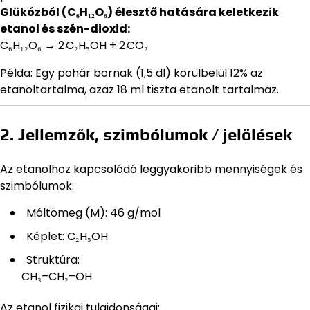
Glükózból (C₆H₁₂O₆) élesztő hatására keletkezik
etanol és szén-dioxid:
C₆H₁₂O₆ → 2 C₂H₅OH + 2 CO₂
Példa: Egy pohár bornak (1,5 dl) körülbelül 12% az
etanoltartalma, azaz 18 ml tiszta etanolt tartalmaz.
2. Jellemzők, szimbólumok / jelölések
Az etanolhoz kapcsolódó leggyakoribb mennyiségek és
szimbólumok:
Móltömeg (M): 46 g/mol
Képlet: C₂H₅OH
Struktúra:
CH₃–CH₂–OH
Az etanol fizikai tulajdonságai: