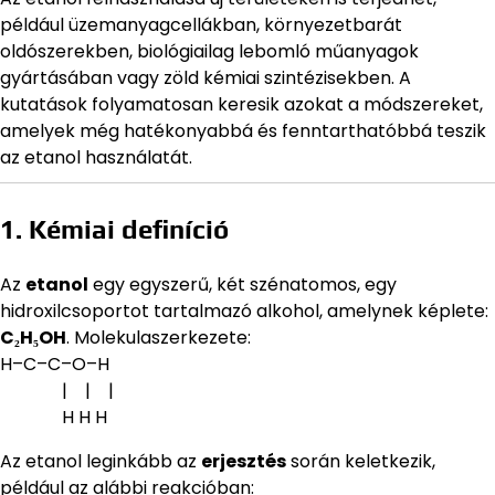
például üzemanyagcellákban, környezetbarát
oldószerekben, biológiailag lebomló műanyagok
gyártásában vagy zöld kémiai szintézisekben. A
kutatások folyamatosan keresik azokat a módszereket,
amelyek még hatékonyabbá és fenntarthatóbbá teszik
az etanol használatát.
1. Kémiai definíció
Az
etanol
egy egyszerű, két szénatomos, egy
hidroxilcsoportot tartalmazó alkohol, amelynek képlete:
C₂H₅OH
. Molekulaszerkezete:
H–C–C–O–H
| | |
H H H
Az etanol leginkább az
erjesztés
során keletkezik,
például az alábbi reakcióban: