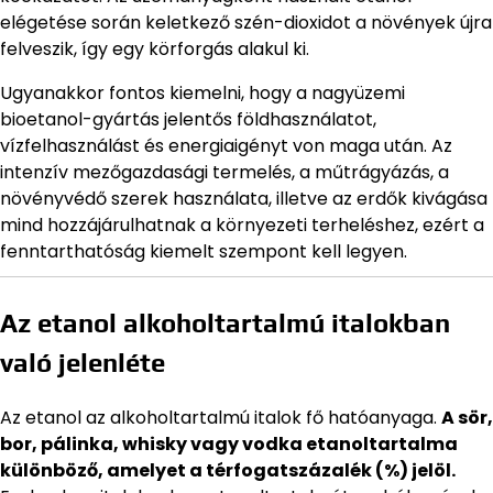
elégetése során keletkező szén-dioxidot a növények újra
felveszik, így egy körforgás alakul ki.
Ugyanakkor fontos kiemelni, hogy a nagyüzemi
bioetanol-gyártás jelentős földhasználatot,
vízfelhasználást és energiaigényt von maga után. Az
intenzív mezőgazdasági termelés, a műtrágyázás, a
növényvédő szerek használata, illetve az erdők kivágása
mind hozzájárulhatnak a környezeti terheléshez, ezért a
fenntarthatóság kiemelt szempont kell legyen.
Az etanol alkoholtartalmú italokban
való jelenléte
Az etanol az alkoholtartalmú italok fő hatóanyaga.
A sör,
bor, pálinka, whisky vagy vodka etanoltartalma
különböző, amelyet a térfogatszázalék (%) jelöl.