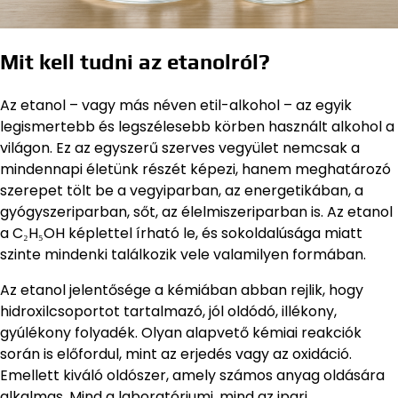
Mit kell tudni az etanolról?
Az etanol – vagy más néven etil-alkohol – az egyik
legismertebb és legszélesebb körben használt alkohol a
világon. Ez az egyszerű szerves vegyület nemcsak a
mindennapi életünk részét képezi, hanem meghatározó
szerepet tölt be a vegyiparban, az energetikában, a
gyógyszeriparban, sőt, az élelmiszeriparban is. Az etanol
a C₂H₅OH képlettel írható le, és sokoldalúsága miatt
szinte mindenki találkozik vele valamilyen formában.
Az etanol jelentősége a kémiában abban rejlik, hogy
hidroxilcsoportot tartalmazó, jól oldódó, illékony,
gyúlékony folyadék. Olyan alapvető kémiai reakciók
során is előfordul, mint az erjedés vagy az oxidáció.
Emellett kiváló oldószer, amely számos anyag oldására
alkalmas. Mind a laboratóriumi, mind az ipari