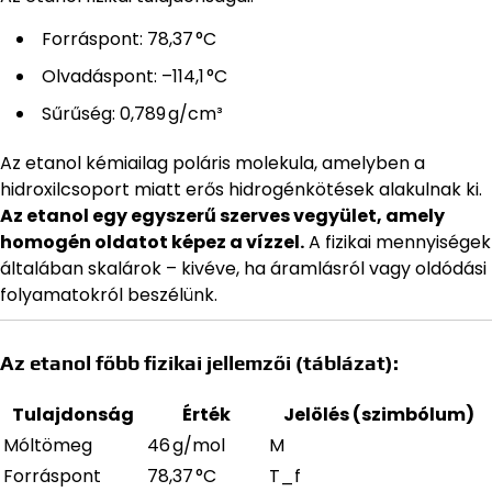
Forráspont: 78,37 °C
Olvadáspont: –114,1 °C
Sűrűség: 0,789 g/cm³
Az etanol kémiailag poláris molekula, amelyben a
hidroxilcsoport miatt erős hidrogénkötések alakulnak ki.
Az etanol egy egyszerű szerves vegyület, amely
homogén oldatot képez a vízzel.
A fizikai mennyiségek
általában skalárok – kivéve, ha áramlásról vagy oldódási
folyamatokról beszélünk.
Az etanol főbb fizikai jellemzői (táblázat):
Tulajdonság
Érték
Jelölés (szimbólum)
Móltömeg
46 g/mol
M
Forráspont
78,37 °C
T_f