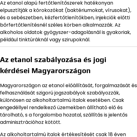
Az etanol alapú fertőtlenítőszerek hatékonyan
elpusztítják a kórokozókat (baktériumokat, vírusokat),
és a sebészetben, kézfertőtlenítőkben, injekciók előtti
bőrfertőtlenítésnél széles körben alkalmazzák. Az
alkoholos oldatok gyógyszer-adagolásnál is gyakoriak,
például tinktúráknál vagy szirupoknál.
Az etanol szabályozása és jogi
kérdései Magyarországon
Magyarországon az etanol előállítását, forgalmazását és
felhasználását szigorú jogszabályok szabályozzák,
különösen az alkoholtartalmú italok esetében. Csak
engedéllyel rendelkező üzemekben állítható elő és
tárolható, s a forgalomba hozatal, szállítás is jelentős
adminisztrációhoz kötött.
Az alkoholtartalmú italok értékesítését csak 18 éven