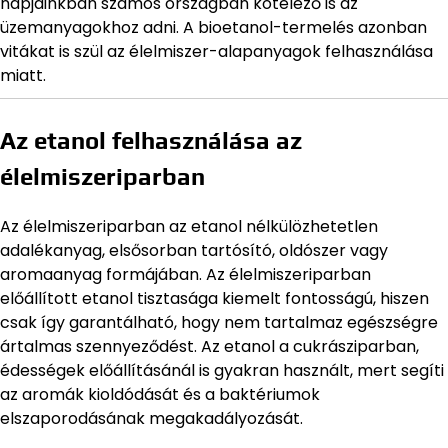
napjainkban számos országban kötelező is az
üzemanyagokhoz adni. A bioetanol-termelés azonban
vitákat is szül az élelmiszer-alapanyagok felhasználása
miatt.
Az etanol felhasználása az
élelmiszeriparban
Az élelmiszeriparban az etanol nélkülözhetetlen
adalékanyag, elsősorban tartósító, oldószer vagy
aromaanyag formájában. Az élelmiszeriparban
előállított etanol tisztasága kiemelt fontosságú, hiszen
csak így garantálható, hogy nem tartalmaz egészségre
ártalmas szennyeződést. Az etanol a cukrásziparban,
édességek előállításánál is gyakran használt, mert segíti
az aromák kioldódását és a baktériumok
elszaporodásának megakadályozását.