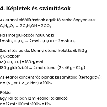
4. Képletek és számítások
Az etanol előállításának egyik fő reakcióegyenlete:
C₆H₁₂O₆ → 2 C₂H₅OH + 2 CO₂
Ha 1 mol glükózból indulunk ki:
1 mol C₆H₁₂O₆ → 2 mol C₂H₅OH + 2 mol CO₂
Számítás példa: Mennyi etanol keletkezik 180 g
glükózból?
M(C₆H₁₂O₆) = 180 g/mol
180 g glükózból → 2 mol etanol (2 × 46 g = 92 g)
Az etanol koncentrációjának kiszámítása (térfogat%):
c = (V_et / V_oldat) × 100%
Példa:
Egy 1 dl italban 12 ml etanol található.
c = 12 ml ⁄ 100 ml × 100% = 12%