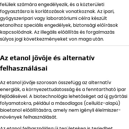
felüliek számára engedélyezik, és a közterületi
fogyasztásra is korlátozások vonatkoznak. Az ipari,
gyógyszeripari vagy laboratóriumi célra készült
etanolhoz speciális engedélyek, biztonsági előírások
kapcsolódnak. Az illegális előállítás és forgalmazás
súlyos jogi következményeket von maga után.
Az etanol jövője és alternatív
felhasználásai
Az etanol jövője szorosan összefügg az alternatív
energiák, a környezettudatosság és a fenntartható ipar
fejlődésével. A biotechnológia lehetőséget ad új gyártási
folyamatokra, például a másodlagos (cellulóz-alapú)
bioetanol előállítására, amely nem igényli élelmiszer-
növények felhasználását.
Az etanol felhasználása új területeken is terjedhet,