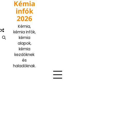
Kémia
Skip
to
infók
content
2026
Kémia,
kémia infók,
kémia
alapok,
kémia
kezdőknek
és
haladóknak.