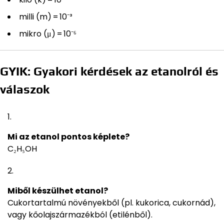
milli (m) = 10⁻³
mikro (μ) = 10⁻⁶
GYIK: Gyakori kérdések az etanolról és
válaszok
Mi az etanol pontos képlete?
C₂H₅OH
Miből készülhet etanol?
Cukortartalmú növényekből (pl. kukorica, cukornád),
vagy kőolajszármazékból (etilénből).