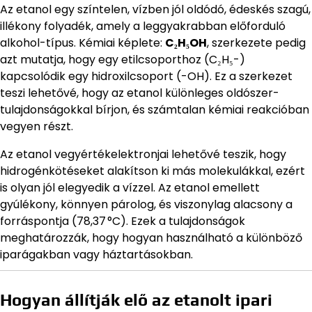
Az etanol egy színtelen, vízben jól oldódó, édeskés szagú,
illékony folyadék, amely a leggyakrabban előforduló
alkohol-típus. Kémiai képlete:
C₂H₅OH
, szerkezete pedig
azt mutatja, hogy egy etilcsoporthoz (C₂H₅-)
kapcsolódik egy hidroxilcsoport (-OH). Ez a szerkezet
teszi lehetővé, hogy az etanol különleges oldószer-
tulajdonságokkal bírjon, és számtalan kémiai reakcióban
vegyen részt.
Az etanol vegyértékelektronjai lehetővé teszik, hogy
hidrogénkötéseket alakítson ki más molekulákkal, ezért
is olyan jól elegyedik a vízzel. Az etanol emellett
gyúlékony, könnyen párolog, és viszonylag alacsony a
forráspontja (78,37 °C). Ezek a tulajdonságok
meghatározzák, hogy hogyan használható a különböző
iparágakban vagy háztartásokban.
Hogyan állítják elő az etanolt ipari