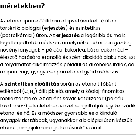
méretekben?
Az etanol ipari előállítása alapvetően két fő úton
történik: biológiai (erjesztés) és szintetikus
(petrolkémiai) úton. Az
erjesztés
a legősibb és ma is
legelterjedtebb módszer, amelynél a cukorban gazdag
növényi anyagok – például kukorica, búza, cukornád –
élesztő hatására etanollá és szén-dioxiddá alakulnak. Ezt
a folyamatot alkalmazzák például az alkoholos italok, de
az ipari vagy gyógyszeripari etanol gyártásához is.
A
szintetikus előállítás
során az etanolt főként
etilénből (C₂H₄) állítják elő, amely a kőolaj-finomítás
mellékterméke. Az etilént savas katalizátor (például
foszforsav) jelenlétében vízzel reagáltatják, így képződik
etanol és hő. Ez a módszer gyorsabb és a kiinduló
anyagok tisztábbak, ugyanakkor a biológiai úton készült
etanol „megújuló energiaforrásnak” számít.