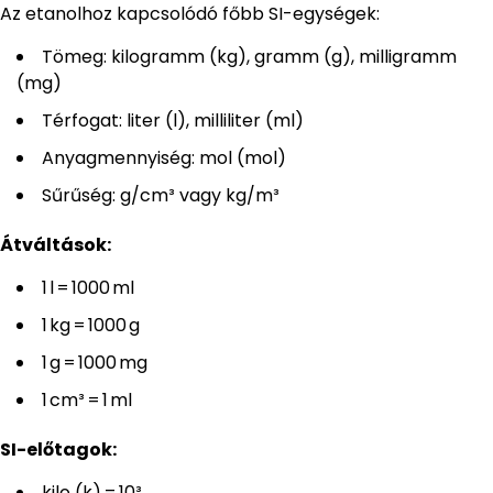
Az etanolhoz kapcsolódó főbb SI-egységek:
Tömeg: kilogramm (kg), gramm (g), milligramm
(mg)
Térfogat: liter (l), milliliter (ml)
Anyagmennyiség: mol (mol)
Sűrűség: g/cm³ vagy kg/m³
Átváltások:
1 l = 1000 ml
1 kg = 1000 g
1 g = 1000 mg
1 cm³ = 1 ml
SI-előtagok:
kilo (k) = 10³