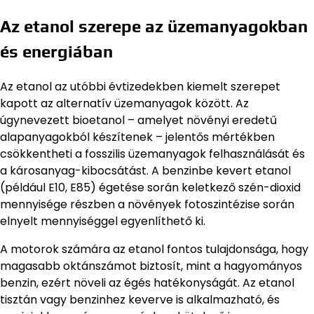
Az etanol szerepe az üzemanyagokban
és energiában
Az etanol az utóbbi évtizedekben kiemelt szerepet
kapott az alternatív üzemanyagok között. Az
úgynevezett bioetanol – amelyet növényi eredetű
alapanyagokból készítenek – jelentős mértékben
csökkentheti a fosszilis üzemanyagok felhasználását és
a károsanyag-kibocsátást. A benzinbe kevert etanol
(például E10, E85) égetése során keletkező szén-dioxid
mennyisége részben a növények fotoszintézise során
elnyelt mennyiséggel egyenlíthető ki.
A motorok számára az etanol fontos tulajdonsága, hogy
magasabb oktánszámot biztosít, mint a hagyományos
benzin, ezért növeli az égés hatékonyságát. Az etanol
tisztán vagy benzinhez keverve is alkalmazható, és