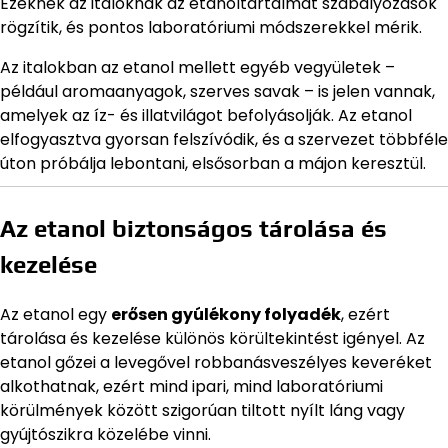
Ezeknek az italoknak az etanoltartalmát szabályozások
rögzítik, és pontos laboratóriumi módszerekkel mérik.
Az italokban az etanol mellett egyéb vegyületek –
például aromaanyagok, szerves savak – is jelen vannak,
amelyek az íz- és illatvilágot befolyásolják. Az etanol
elfogyasztva gyorsan felszívódik, és a szervezet többféle
úton próbálja lebontani, elsősorban a májon keresztül.
Az etanol biztonságos tárolása és
kezelése
Az etanol egy
erősen gyúlékony folyadék
, ezért
tárolása és kezelése különös körültekintést igényel. Az
etanol gőzei a levegővel robbanásveszélyes keveréket
alkothatnak, ezért mind ipari, mind laboratóriumi
körülmények között szigorúan tiltott nyílt láng vagy
gyújtószikra közelébe vinni.