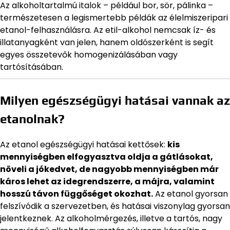
Az alkoholtartalmú italok – például bor, sör, pálinka –
természetesen a legismertebb példák az élelmiszeripari
etanol-felhasználásra. Az etil-alkohol nemcsak íz- és
illatanyagként van jelen, hanem oldószerként is segít
egyes összetevők homogenizálásában vagy
tartósításában.
Milyen egészségügyi hatásai vannak az
etanolnak?
Az etanol egészségügyi hatásai kettősek:
kis
mennyiségben elfogyasztva oldja a gátlásokat,
növeli a jókedvet, de nagyobb mennyiségben már
káros lehet az idegrendszerre, a májra, valamint
hosszú távon függőséget okozhat.
Az etanol gyorsan
felszívódik a szervezetben, és hatásai viszonylag gyorsan
jelentkeznek. Az alkoholmérgezés, illetve a tartós, nagy