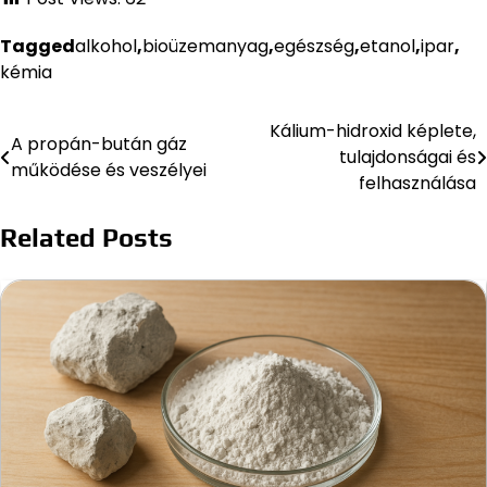
Tagged
alkohol
,
bioüzemanyag
,
egészség
,
etanol
,
ipar
,
kémia
Kálium-hidroxid képlete,
Bejegyzés
A propán-bután gáz
tulajdonságai és
működése és veszélyei
navigáció
felhasználása
Related Posts