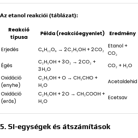
Az etanol reakciói (táblázat):
Reakció
Példa (reakcióegyenlet)
Eredmény
típusa
Etanol +
Erjedés
C₆H₁₂O₆ → 2 C₂H₅OH + 2 CO₂
CO₂
C₂H₅OH + 3 O₂ → 2 CO₂ +
Égés
CO₂ + H₂O
3 H₂O
Oxidáció
C₂H₅OH + O → CH₃CHO +
Acetaldehid
(enyhe)
H₂O
Oxidáció
C₂H₅OH + 2 O → CH₃COOH +
Ecetsav
(erős)
H₂O
5. SI-egységek és átszámítások