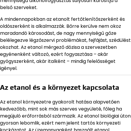
mennyiségű alkoholfogyasztás súlyosan károsítja a
belső szerveket.
A mindennapokban az etanolt fertőtlenítőszerként és
oldószerként is alkalmazzák. Bőrre kerülve nem okoz
maradandó károsodást, de nagy mennyiségű gőze
belélegezve légzőszervi problémákat, fejfájást, szédülést
okozhat. Az etanol mérgező dózisa a szervezetben
egyénenként változó, ezért fogyasztása – akár
gyógyszerként, akár italként – mindig felelősséget
igényel.
Az etanol és a környezet kapcsolata
Az etanol környezetre gyakorolt hatása alapvetően
kedvezőbb, mint sok más szerves vegyületé, főleg ha
megújuló erőforrásból származik. Az etanol biológiai úton
gyorsan lebomlik, ezért nem jelent tartós környezeti
kockázatot. Az üzemanyagként használt etanol