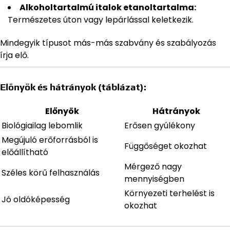
Alkoholtartalmú italok etanoltartalma:
Természetes úton vagy lepárlással keletkezik.
Mindegyik típusot más-más szabvány és szabályozás
írja elő.
Előnyök és hátrányok (táblázat):
Előnyök
Hátrányok
Biológiailag lebomlik
Erősen gyúlékony
Megújuló erőforrásból is
Függőséget okozhat
előállítható
Mérgező nagy
Széles körű felhasználás
mennyiségben
Környezeti terhelést is
Jó oldóképesség
okozhat