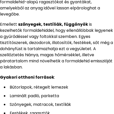
formaldehid-alapú ragasztókat és gyantákat,
amelyekből az anyag idővel lassan elpárologhat a
levegőbe.
Emellett
szőnyegek, textíliák, függönyök
is
kezelhetők formaldehiddel, hogy ellenállóbbak legyenek
a gyűrődéssel vagy foltokkal szemben. Egyes
tisztítószerek, dezodorok, illatosítók, festékek, sőt még a
dohányfüst is tartalmazhatja ezt a vegyületet. A
szellőztetés hiánya, magas hőmérséklet, illetve
páratartalom mind növelhetik a formaldehid emisszióját
a lakásban.
Gyakori otthoni források
:
Bútorlapok, rétegelt lemezek
Laminált padló, parketta
Szőnyegek, matracok, textíliák
Festékek, ragasztók