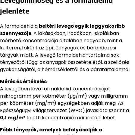
Levegőminőség és a formaldehid
jelenléte
A formaldehid a
beltéri levegő egyik leggyakoribb
szennyezője
. A lakásokban, irodákban, iskolákban
mérhető koncentrációja általában nagyobb, mint a
kültéren, főként az építőanyagok és berendezési
tárgyak miatt. A levegő formaldehid-tartalma sok
tényezőtől függ: az anyagok összetételétől, a szellőzés
gyakoriságától, a hőmérséklettől és a páratartalomtól.
Mérés és értékelés
:
A levegőben lévő formaldehid koncentrációját
mikrogramm per köbméter (µg/m³) vagy milligramm
per köbméter (mg/m³) egységekben adják meg. Az
Egészségügyi Világszervezet (WHO) javaslata szerint a
0,1 mg/m³
feletti koncentráció már irritáló lehet.
Főbb tényezők, amelyek befolyásolják a