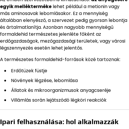
egyik mellékterméke
lehet például a metionin vagy
más aminosavak lebomlásakor. Ez a mennyiség
általában elenyésző, a szervezet pedig gyorsan lebontja
és ártalmatlanítja. Azonban nagyobb mennyiségű
formaldehid természetes jelenléte főként az
erdőgazdaságok, mezőgazdasági területek, vagy városi
légszennyezés esetén lehet jelentős.
A természetes formaldehid-források közé tartoznak:
Erdőtüzek füstje
Növények légzése, lebomlása
Állatok és mikroorganizmusok anyagcseréje
Villámlás során lejátszódó légköri reakciók
Ipari felhasználása: hol alkalmazzák