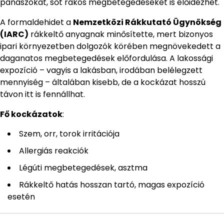
panaszokat, sőt rákos megbetegedéseket is előidézhet.
A formaldehidet a
Nemzetközi Rákkutató Ügynökség
(IARC)
rákkeltő anyagnak minősítette, mert bizonyos
ipari környezetben dolgozók körében megnövekedett a
daganatos megbetegedések előfordulása. A lakossági
expozíció – vagyis a lakásban, irodában belélegzett
mennyiség – általában kisebb, de a kockázat hosszú
távon itt is fennállhat.
Fő kockázatok
:
Szem, orr, torok irritációja
Allergiás reakciók
Légúti megbetegedések, asztma
Rákkeltő hatás hosszan tartó, magas expozíció
esetén