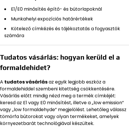
E1/E0 minősítés építő- és bútorlapoknál
Munkahelyi expozíciós határértékek
Kötelező címkézés és tájékoztatás a fogyasztók
számára
Tudatos vásárlás: hogyan kerüld el a
formaldehidet?
A
tudatos vásárlás
az egyik legjobb eszköz a
formaldehiddel szembeni kitettség csökkentésére.
Vásárlás előtt mindig nézd meg a termék címkéjét:
keresd az E1 vagy E0 minősítést, illetve a „low emission”
vagy „low formaldehyde” megjelölést. Lehetőleg válassz
tömörfa bútorokat vagy olyan termékeket, amelyek
környezetbarát technológiával készültek.