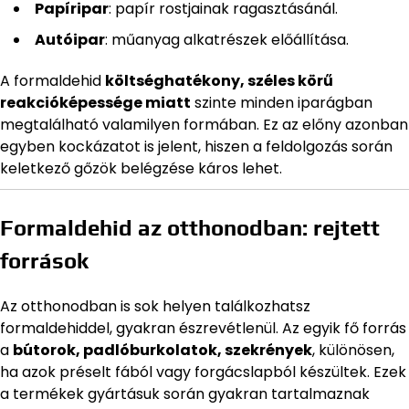
Papíripar
: papír rostjainak ragasztásánál.
Autóipar
: műanyag alkatrészek előállítása.
A formaldehid
költséghatékony, széles körű
reakcióképessége miatt
szinte minden iparágban
megtalálható valamilyen formában. Ez az előny azonban
egyben kockázatot is jelent, hiszen a feldolgozás során
keletkező gőzök belégzése káros lehet.
Formaldehid az otthonodban: rejtett
források
Az otthonodban is sok helyen találkozhatsz
formaldehiddel, gyakran észrevétlenül. Az egyik fő forrás
a
bútorok, padlóburkolatok, szekrények
, különösen,
ha azok préselt fából vagy forgácslapból készültek. Ezek
a termékek gyártásuk során gyakran tartalmaznak