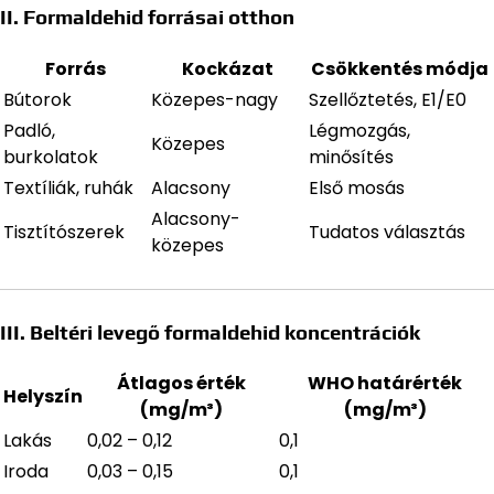
II. Formaldehid forrásai otthon
Forrás
Kockázat
Csökkentés módja
Bútorok
Közepes-nagy
Szellőztetés, E1/E0
Padló,
Légmozgás,
Közepes
burkolatok
minősítés
Textíliák, ruhák
Alacsony
Első mosás
Alacsony-
Tisztítószerek
Tudatos választás
közepes
III. Beltéri levegő formaldehid koncentrációk
Átlagos érték
WHO határérték
Helyszín
(mg/m³)
(mg/m³)
Lakás
0,02 – 0,12
0,1
Iroda
0,03 – 0,15
0,1