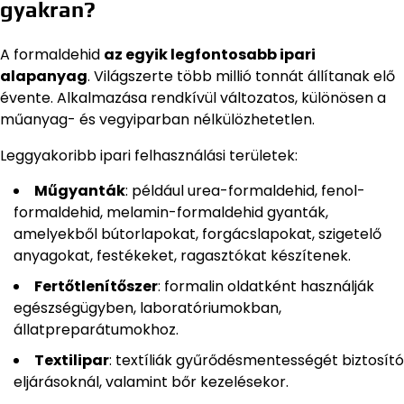
gyakran?
A formaldehid
az egyik legfontosabb ipari
alapanyag
. Világszerte több millió tonnát állítanak elő
évente. Alkalmazása rendkívül változatos, különösen a
műanyag- és vegyiparban nélkülözhetetlen.
Leggyakoribb ipari felhasználási területek:
Műgyanták
: például urea-formaldehid, fenol-
formaldehid, melamin-formaldehid gyanták,
amelyekből bútorlapokat, forgácslapokat, szigetelő
anyagokat, festékeket, ragasztókat készítenek.
Fertőtlenítőszer
: formalin oldatként használják
egészségügyben, laboratóriumokban,
állatpreparátumokhoz.
Textilipar
: textíliák gyűrődésmentességét biztosító
eljárásoknál, valamint bőr kezelésekor.