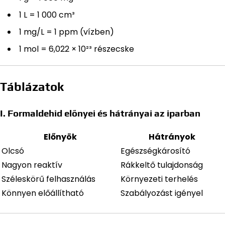
1 L = 1 000 cm³
1 mg/L = 1 ppm (vízben)
1 mol = 6,022 × 10²³ részecske
Táblázatok
I. Formaldehid előnyei és hátrányai az iparban
Előnyök
Hátrányok
Olcsó
Egészségkárosító
Nagyon reaktív
Rákkeltő tulajdonság
Széleskörű felhasználás
Környezeti terhelés
Könnyen előállítható
Szabályozást igényel