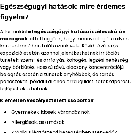
Egészségügyi hatások: mire érdemes
figyelni?
A formaldehid
egészségügyi hatásai széles skálán
mozognak
, attól függően, hogy mennyi ideig és milyen
koncentrációban találkozunk vele. Rövid távú, erős
expozíció esetén azonnal jelentkezhetnek irritációs
tünetek: szem- és orrfolyás, köhögés, légzési nehézség
vagy bőrkiütés. Hosszú távú, alacsony koncentrációjú
belégzés esetén a tünetek enyhébbek, de tartós
panaszokat, például állandó orrdugulást, torokkaparást,
fejfájást okozhatnak.
Kiemelten veszélyeztetett csoportok
:
Gyermekek, idősek, várandós nők
Allergiások, asztmások
Krónikus légzőszervi betegségben szenvedők