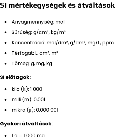
SI mértékegységek és átváltások
Anyagmennyiség: mol
Sűrűség: g/cm³, kg/m³
Koncentráció: mol/dm³, g/dm³, mg/L, ppm
Térfogat: L, cm³, m³
Tömeg: g, mg, kg
SI előtagok:
kilo (k): 1 000
milli (m): 0,001
mikro (μ): 0,000 001
Gyakori átváltások:
1 g = 1 000 mg