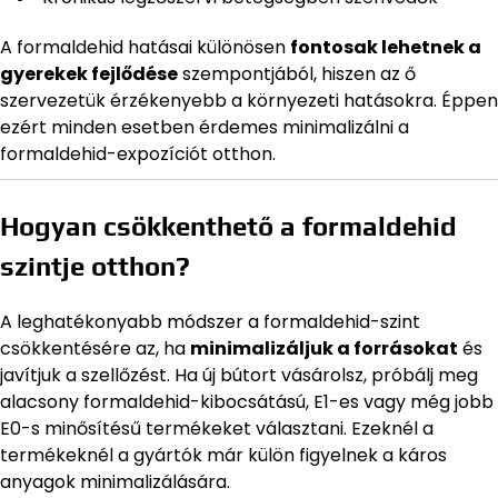
A formaldehid hatásai különösen
fontosak lehetnek a
gyerekek fejlődése
szempontjából, hiszen az ő
szervezetük érzékenyebb a környezeti hatásokra. Éppen
ezért minden esetben érdemes minimalizálni a
formaldehid-expozíciót otthon.
Hogyan csökkenthető a formaldehid
szintje otthon?
A leghatékonyabb módszer a formaldehid-szint
csökkentésére az, ha
minimalizáljuk a forrásokat
és
javítjuk a szellőzést. Ha új bútort vásárolsz, próbálj meg
alacsony formaldehid-kibocsátású, E1-es vagy még jobb
E0-s minősítésű termékeket választani. Ezeknél a
termékeknél a gyártók már külön figyelnek a káros
anyagok minimalizálására.