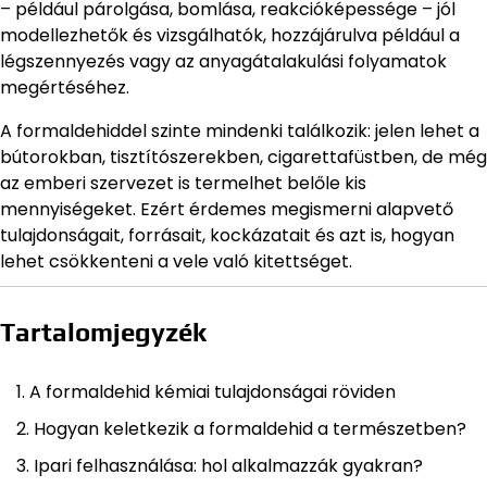
– például párolgása, bomlása, reakcióképessége – jól
modellezhetők és vizsgálhatók, hozzájárulva például a
légszennyezés vagy az anyagátalakulási folyamatok
megértéséhez.
A formaldehiddel szinte mindenki találkozik: jelen lehet a
bútorokban, tisztítószerekben, cigarettafüstben, de még
az emberi szervezet is termelhet belőle kis
mennyiségeket. Ezért érdemes megismerni alapvető
tulajdonságait, forrásait, kockázatait és azt is, hogyan
lehet csökkenteni a vele való kitettséget.
Tartalomjegyzék
A formaldehid kémiai tulajdonságai röviden
Hogyan keletkezik a formaldehid a természetben?
Ipari felhasználása: hol alkalmazzák gyakran?