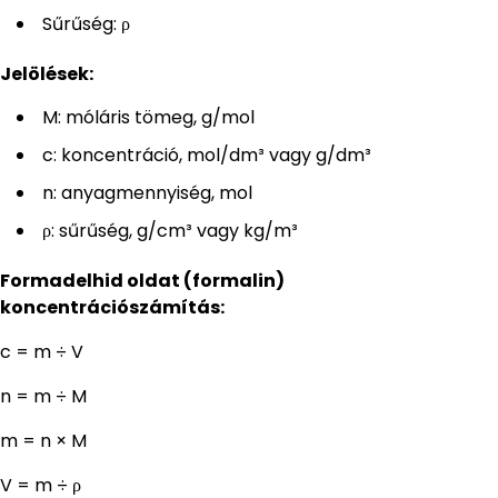
Sűrűség: ρ
Jelölések:
M: móláris tömeg, g/mol
c: koncentráció, mol/dm³ vagy g/dm³
n: anyagmennyiség, mol
ρ: sűrűség, g/cm³ vagy kg/m³
Formadelhid oldat (formalin)
koncentrációszámítás:
c = m ÷ V
n = m ÷ M
m = n × M
V = m ÷ ρ