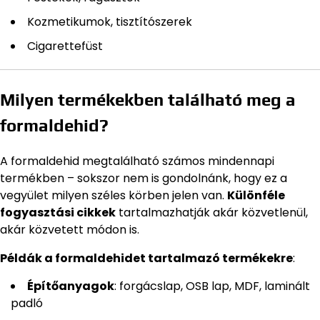
Kozmetikumok, tisztítószerek
Cigarettefüst
Milyen termékekben található meg a
formaldehid?
A formaldehid megtalálható számos mindennapi
termékben – sokszor nem is gondolnánk, hogy ez a
vegyület milyen széles körben jelen van.
Különféle
fogyasztási cikkek
tartalmazhatják akár közvetlenül,
akár közvetett módon is.
Példák a formaldehidet tartalmazó termékekre
:
Építőanyagok
: forgácslap, OSB lap, MDF, laminált
padló