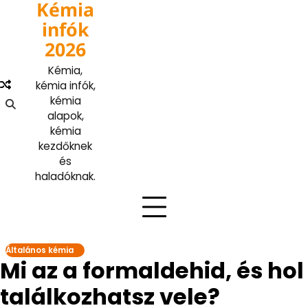
Kémia
Skip
to
infók
content
2026
Kémia,
kémia infók,
kémia
alapok,
kémia
kezdőknek
és
haladóknak.
Általános kémia
Mi az a formaldehid, és hol
találkozhatsz vele?