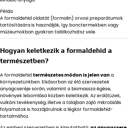
Példa:
A formaldehid oldatát (formalin) orvosi preparátumok
tartósítására is használják, így bonctermekben vagy
múzeumokban gyakran találkozhatsz vele.
Hogyan keletkezik a formaldehid a
természetben?
A formaldehid
természetes módon is jelen van
a
környezetünkben. Elsősorban az élő szervezetek
anyagcseréje során, valamint a biomassza égése,
növények lebomlása közben keletkezik. Az erdőtüzek,
vulkáni tevékenység, illetve a talajban zajló mikrobiális
folyamatok is hozzájárulnak a légkör formaldehid-
tartalmához.
Az emberi szervezetben is kimutatható:
az anyagcsere