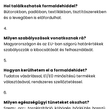
Hol találkozhatok formaldehiddel?
Bútorokban, padlóban, textíliákban, tisztítószerekben
és a levegőben is előfordulhat.
Milyen szabályozások vonatkoznak rá?
Magyarországon és az EU-ban szigorú határértékek
szabályozzák a kibocsátását és felhasználását.
Hogyan kerülhetem el a formaldehidet?
Tudatos vásárlással, E1/E0 minősítésű termékek
választásával, rendszeres szellőztetéssel.
Milyen egészségügyi tüneteket okozhat?
Szem-, orr-, torokirritáció, köhögés, bőrkiütés, hosszú