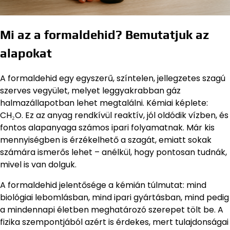
Mi az a formaldehid? Bemutatjuk az
alapokat
A formaldehid egy egyszerű, színtelen, jellegzetes szagú
szerves vegyület, melyet leggyakrabban gáz
halmazállapotban lehet megtalálni. Kémiai képlete:
CH₂O. Ez az anyag rendkívül reaktív, jól oldódik vízben, és
fontos alapanyaga számos ipari folyamatnak. Már kis
mennyiségben is érzékelhető a szagát, emiatt sokak
számára ismerős lehet – anélkül, hogy pontosan tudnák,
mivel is van dolguk.
A formaldehid jelentősége a kémián túlmutat: mind
biológiai lebomlásban, mind ipari gyártásban, mind pedig
a mindennapi életben meghatározó szerepet tölt be. A
fizika szempontjából azért is érdekes, mert tulajdonságai