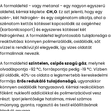
A formaldehid – vagy metanal – egy nagyon egyszerű
aldehid, kémiai képlete:
CH₂O
. Ez azt jelenti, hogy egy
szén-, két hidrogén- és egy oxigénatom alkotja, ahol a
szénatom kettős kötéssel kapcsolódik az oxigénhez
(karbonilcsoport) és egyszeres kötéssel két
hidrogénhez. A formaldehid legfontosabb tulajdonsága a
reaktivitása: könnyen polimerizálódik, oxidálódik, sőt
vízzel is rendkívül jól elegyedik, így vizes oldatát
formalinnak nevezik.
A formaldehid
színtelen, csípős szagú gáz
, melynek
olvadáspontja −92 °C, forráspontja pedig −19 °C. Vízben
jól oldódik, 40%-os oldata a legismertebb kereskedelmi
formája.
Erős redukáló tulajdonságú
, ugyanakkor
könnyen oxidálódik hangyasavvá. Kémiai reakciókban
főként nukleofil addíciókkal és polimerizációval vesz
részt. Ipari jelentősége hatalmas, mivel számos
műanyag, gyanta, ragasztó és textil előállításának
kiinduló anyaga.