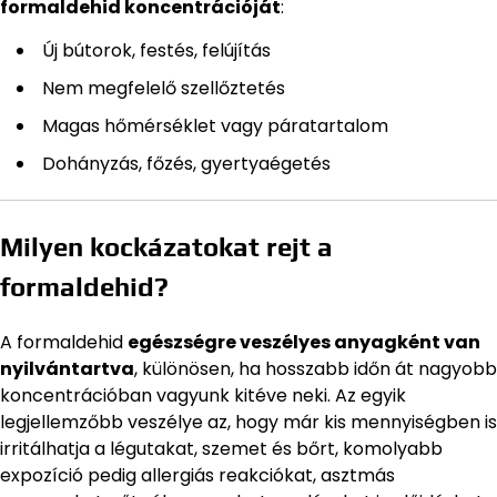
formaldehid koncentrációját
:
Új bútorok, festés, felújítás
Nem megfelelő szellőztetés
Magas hőmérséklet vagy páratartalom
Dohányzás, főzés, gyertyaégetés
Milyen kockázatokat rejt a
formaldehid?
A formaldehid
egészségre veszélyes anyagként van
nyilvántartva
, különösen, ha hosszabb időn át nagyobb
koncentrációban vagyunk kitéve neki. Az egyik
legjellemzőbb veszélye az, hogy már kis mennyiségben is
irritálhatja a légutakat, szemet és bőrt, komolyabb
expozíció pedig allergiás reakciókat, asztmás