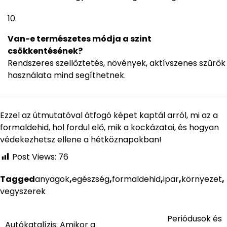
Van-e természetes módja a szint
csökkentésének?
Rendszeres szellőztetés, növények, aktívszenes szűrők
használata mind segíthetnek.
Ezzel az útmutatóval átfogó képet kaptál arról, mi az a
formaldehid, hol fordul elő, mik a kockázatai, és hogyan
védekezhetsz ellene a hétköznapokban!
Post Views:
76
Tagged
anyagok
,
egészség
,
formaldehid
,
ipar
,
környezet
,
vegyszerek
Periódusok és
Bejegyzés
Autókatalízis: Amikor a