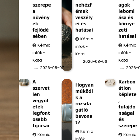
szerepe
nehézf
agok
a
émek
leboml
növény
veszély
ása és
ek
ei és
környe
fejlődé
hatásai
zeti
sében
hatásai
Kémia
Kémia
Kémia
infók -
infók -
infók -
Kata
Kata
Kata
2026-08-06
2026-08-07
2026-
A
Karbon
Hogyan
szervet
átion
működi
len
képlete
k a
vegyül
,
rozsda
etek
tulajdo
gátló
legfont
nságai
bevona
osabb
és
t?
típusai
szerepe
Kémia
Kémia
Kémia
infók -