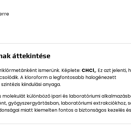
erre
mak áttekintése
riklórmetánként ismerünk. Képlete:
CHCl₃
. Ez azt jelenti,
solódik. A kloroform a legfontosabb halogénezett
intézis kiindulási anyaga.
s molekulát különböző ipari és laboratóriumi alkalmazás
ént, gyógyszergyártásban, laboratóriumi extrakciókhoz, s
donságai miatt kiemelten fontos a biztonságos kezelés és