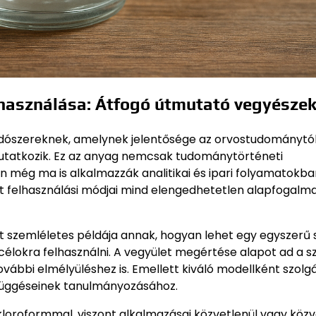
elhasználása: Átfogó útmutató vegyésze
 oldószereknek, amelynek jelentősége az orvostudománytó
mutatkozik. Ez az anyag nemcsak tudománytörténeti
en még ma is alkalmazzák analitikai és ipari folyamatokba
mint felhasználási módjai mind elengedhetetlen alapfogalm
 szemléletes példája annak, hogyan lehet egy egyszerű 
 célokra felhasználni. A vegyület megértése alapot ad a s
vábbi elmélyüléshez is. Emellett kiváló modellként szolgá
zefüggéseinek tanulmányozásához.
kloroformmal, viszont alkalmazásai közvetlenül vagy köz