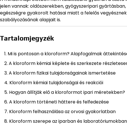
jelen vannak: oldószerekben, gyógyszeripari gyártásban, s
egészségre gyakorolt hatásai miatt a felelős vegyésznek 
szabályozásának alapjait is.
Tartalomjegyzék
Mi is pontosan a kloroform? Alapfogalmak áttekintés
A kloroform kémiai képlete és szerkezete részletese
A kloroform fizikai tulajdonságainak ismertetése
Kloroform kémiai tulajdonságai és reakciói
Hogyan állítják elő a kloroformot ipari méretekben?
A kloroform történeti háttere és felfedezése
Kloroform felhasználása az orvosi gyakorlatban
Kloroform szerepe az iparban és laboratóriumokban