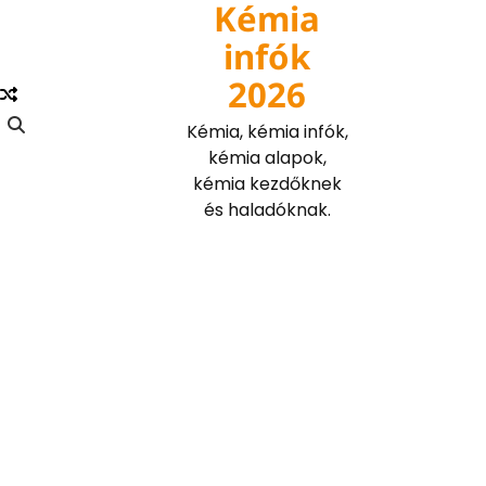
Kémia
Skip
to
infók
content
2026
Kémia, kémia infók,
kémia alapok,
kémia kezdőknek
és haladóknak.