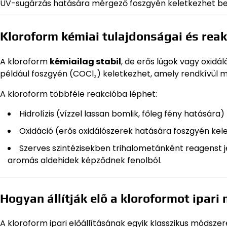
UV-sugárzás hatására mérgező foszgyén keletkezhet b
Kloroform kémiai tulajdonságai és reak
A kloroform
kémiailag stabil
, de erős lúgok vagy oxid
például foszgyén (COCl₂) keletkezhet, amely rendkívül 
A kloroform többféle reakcióba léphet:
Hidrolízis (vízzel lassan bomlik, főleg fény hatására)
Oxidáció (erős oxidálószerek hatására foszgyén kele
Szerves szintézisekben trihalometánként reagenst 
aromás aldehidek képződnek fenolból.
Hogyan állítják elő a kloroformot ipar
A kloroform ipari előállításának egyik klasszikus módsz