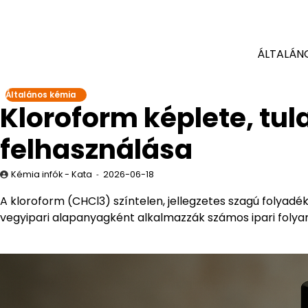
ÁLTALÁN
Általános kémia
Kloroform képlete, tul
felhasználása
Kémia infók - Kata
2026-06-18
A kloroform (CHCl3) színtelen, jellegzetes szagú folyadé
vegyipari alapanyagként alkalmazzák számos ipari foly