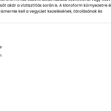
őt akár a víztisztítás során is. A kloroform környezetre 
ismernie kell a vegyület kezelésének, tárolásának és
e
n