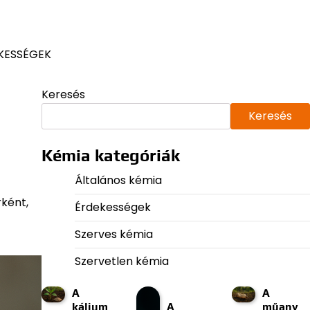
KESSÉGEK
Keresés
Keresés
Kémia kategóriák
Általános kémia
rként,
Érdekességek
Szerves kémia
Szervetlen kémia
A
A
kálium
A
műany