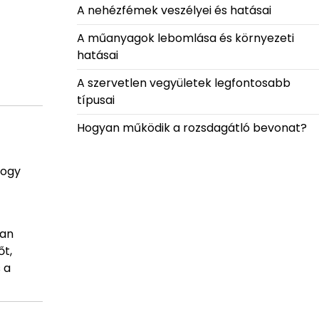
A nehézfémek veszélyei és hatásai
A műanyagok lebomlása és környezeti
hatásai
A szervetlen vegyületek legfontosabb
típusai
Hogyan működik a rozsdagátló bevonat?
 hogy
ban
őt,
 a