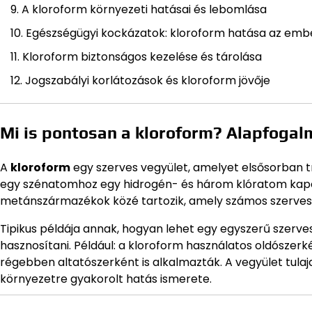
A kloroform környezeti hatásai és lebomlása
Egészségügyi kockázatok: kloroform hatása az emb
Kloroform biztonságos kezelése és tárolása
Jogszabályi korlátozások és kloroform jövője
Mi is pontosan a kloroform? Alapfogal
A
kloroform
egy szerves vegyület, amelyet elsősorban t
egy szénatomhoz egy hidrogén- és három klóratom kapc
metánszármazékok közé tartozik, amely számos szerves sz
Tipikus példája annak, hogyan lehet egy egyszerű szerve
hasznosítani. Például: a kloroform használatos oldószerk
régebben altatószerként is alkalmazták. A vegyület tulaj
környezetre gyakorolt hatás ismerete.