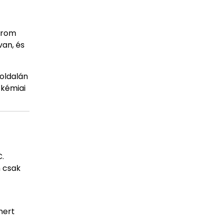
három
van, és
oldalán
 kémiai
C.
n csak
mert