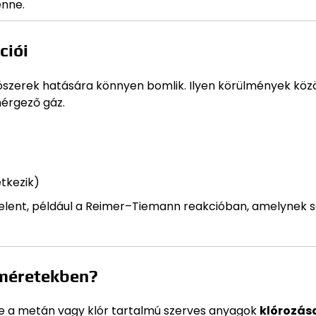
enne.
ciói
álószerek hatására könnyen bomlik. Ilyen körülmények köz
mérgező gáz.
tkezik)
jelent, például a Reimer–Tiemann reakcióban, amelynek 
i méretekben?
ere a metán vagy klór tartalmú szerves anyagok
klórozás