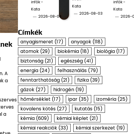
infók -
infók -
Kata
Kata
Kata
2026-08-03
2026-08-04
2026-
Címkék
anyagismeret
(17)
anyagok
(118)
knek
atomok
(29)
biokémia
(18)
biológia
(17)
l
biztonság
(21)
egészség
(41)
energia
(24)
felhasználás
(79)
n. A
fenntarthatóság
(21)
fizika
(39)
ak a
gázok
(27)
hidrogén
(19)
hőmérséklet
(17)
ipar
(35)
izoméria
(25)
szerves
zerves
kovalens kötés
(27)
kutatás
(15)
l a
kémia
(609)
kémiai képlet
(21)
kémiai reakciók
(33)
kémiai szerkezet
(19)
vetve