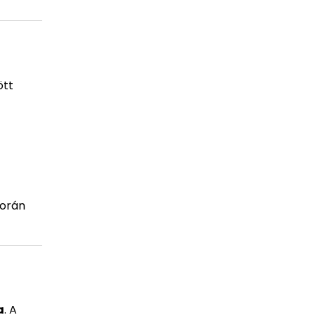
ött
során
a
. A