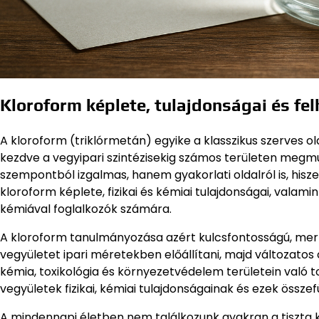
Kloroform képlete, tulajdonságai és f
A kloroform (triklórmetán) egyike a klasszikus szerves
kezdve a vegyipari szintézisekig számos területen meg
szempontból izgalmas, hanem gyakorlati oldalról is, hisz
kloroform képlete, fizikai és kémiai tulajdonságai, vala
kémiával foglalkozók számára.
A kloroform tanulmányozása azért kulcsfontosságú, mert
vegyületet ipari méretekben előállítani, majd változatos
kémia, toxikológia és környezetvédelem területein való to
vegyületek fizikai, kémiai tulajdonságainak és ezek öss
A mindennapi életben nem találkozunk gyakran a tiszta 