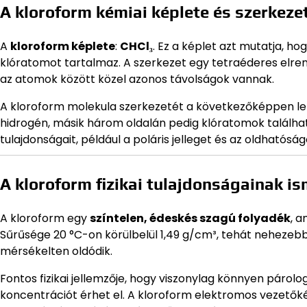
A kloroform kémiai képlete és szerkeze
A
kloroform képlete
:
CHCl₃
. Ez a képlet azt mutatja, 
klóratomot tartalmaz. A szerkezet egy tetraéderes elre
az atomok között közel azonos távolságok vannak.
A kloroform molekula szerkezetét a következőképpen lehe
hidrogén, másik három oldalán pedig klóratomok találhat
tulajdonságait, például a poláris jelleget és az oldható
A kloroform fizikai tulajdonságainak i
A kloroform egy
színtelen, édeskés szagú folyadék
, a
Sűrűsége 20 °C-on körülbelül 1,49 g/cm³, tehát nehezebb 
mérsékelten oldódik.
Fontos fizikai jellemzője, hogy viszonylag könnyen párolo
koncentrációt érhet el. A kloroform elektromos vezetőkép