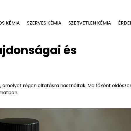
OS KÉMIA
SZERVES KÉMIA
SZERVETLEN KÉMIA
ÉRDE
ajdonságai és
k, amelyet régen altatásra használtak. Ma főként oldósze
amatban.