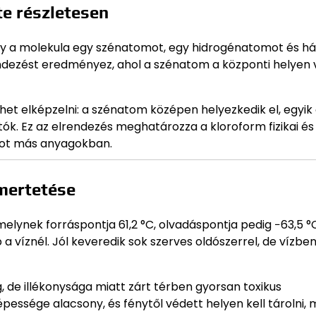
te részletesen
hogy a molekula egy szénatomot, egy hidrogénatomot és 
ndezést eredményez, ahol a szénatom a központi helyen 
t elképzelni: a szénatom középen helyezkedik el, egyik 
ók. Ez az elrendezés meghatározza a kloroform fizikai és
ságot más anyagokban.
smertetése
melynek forráspontja 61,2 °C, olvadáspontja pedig −63,5 °
a víznél. Jól keveredik sok szerves oldószerrel, de vízbe
g, de illékonysága miatt zárt térben gyorsan toxikus
essége alacsony, és fénytől védett helyen kell tárolni, 