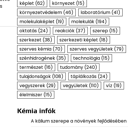
képlet
(62)
környezet
(15)
és
környezetvédelem
(46)
laboratórium
(41)
molekulaképlet
(19)
molekulák
(194)
oktatás
(24)
reakciók
(37)
szerep
(15)
szerkezet
(38)
szerkezeti képlet
(18)
szerves kémia
(70)
szerves vegyületek
(79)
szénhidrogének
(35)
technológia
(15)
természet
(16)
tudomány
(240)
tulajdonságok
(108)
táplálkozás
(24)
vegyszerek
(29)
vegyületek
(110)
víz
(19)
élelmiszer
(15)
Kémia infók
A kálium szerepe a növények fejlődésében