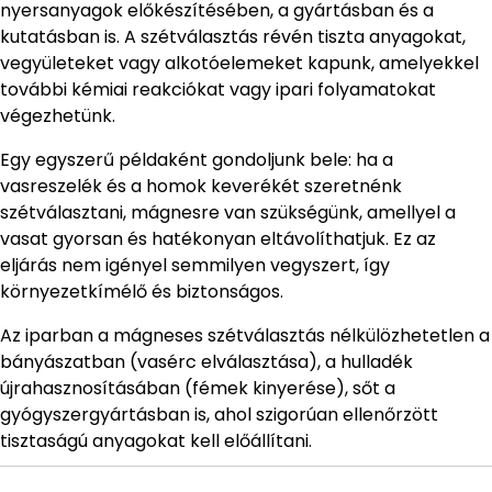
nyersanyagok előkészítésében, a gyártásban és a
kutatásban is. A szétválasztás révén tiszta anyagokat,
vegyületeket vagy alkotóelemeket kapunk, amelyekkel
további kémiai reakciókat vagy ipari folyamatokat
végezhetünk.
Egy egyszerű példaként gondoljunk bele: ha a
vasreszelék és a homok keverékét szeretnénk
szétválasztani, mágnesre van szükségünk, amellyel a
vasat gyorsan és hatékonyan eltávolíthatjuk. Ez az
eljárás nem igényel semmilyen vegyszert, így
környezetkímélő és biztonságos.
Az iparban a mágneses szétválasztás nélkülözhetetlen a
bányászatban (vasérc elválasztása), a hulladék
újrahasznosításában (fémek kinyerése), sőt a
gyógyszergyártásban is, ahol szigorúan ellenőrzött
tisztaságú anyagokat kell előállítani.