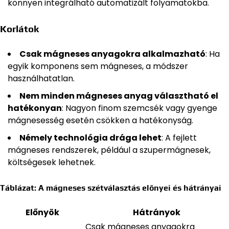
könnyen integrálható automatizált folyamatokba.
Korlátok
Csak mágneses anyagokra alkalmazható
: Ha
egyik komponens sem mágneses, a módszer
használhatatlan.
Nem minden mágneses anyag választható el
hatékonyan
: Nagyon finom szemcsék vagy gyenge
mágnesesség esetén csökken a hatékonyság.
Némely technológia drága lehet
: A fejlett
mágneses rendszerek, például a szupermágnesek,
költségesek lehetnek.
Táblázat: A mágneses szétválasztás előnyei és hátrányai
Előnyök
Hátrányok
Csak mágneses anyagokra