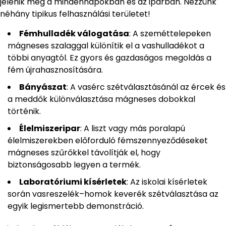
jelenik meg a mindennapokban és az iparban. Nézzünk
néhány tipikus felhasználási területet!
Fémhulladék válogatása
: A szeméttelepeken
mágneses szalaggal különítik el a vashulladékot a
többi anyagtól. Ez gyors és gazdaságos megoldás a
fém újrahasznosítására.
Bányászat
: A vasérc szétválasztásánál az ércek és
a meddők különválasztása mágneses dobokkal
történik.
Élelmiszeripar
: A liszt vagy más poralapú
élelmiszerekben előforduló fémszennyeződéseket
mágneses szűrőkkel távolítják el, hogy
biztonságosabb legyen a termék.
Laboratóriumi kísérletek
: Az iskolai kísérletek
során vasreszelék–homok keverék szétválasztása az
egyik legismertebb demonstráció.