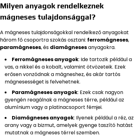
Milyen anyagok rendelkeznek
mágneses tulajdonsággal?
A mágneses tulajdonságokkal rendelkező anyagokat
három fő csoportra szokás osztani:
ferromágneses
,
paramágneses
, és
diamágneses
anyagokra.
Ferromágneses anyagok
: Ide tartozik például a
vas, a nikkel és a kobalt, valamint ötvözeteik. Ezek
erősen vonzódnak a mágneshez, és akár tartós
mágnesességet is felvehetnek.
Paramágneses anyagok
: Ezek csak nagyon
gyengén reagálnak a mágneses térre, például az
alumínium vagy a platinacsoport fémjei.
Diamágneses anyagok
: Ilyenek például a réz, az
arany vagy a bizmut, amelyek gyenge taszító hatást
mutatnak a mágneses térrel szemben.