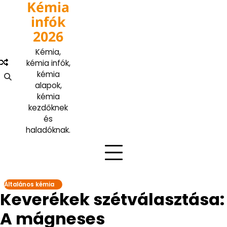
Kémia
Skip
to
infók
content
2026
Kémia,
kémia infók,
kémia
alapok,
kémia
kezdőknek
és
haladóknak.
Általános kémia
Keverékek szétválasztása:
A mágneses