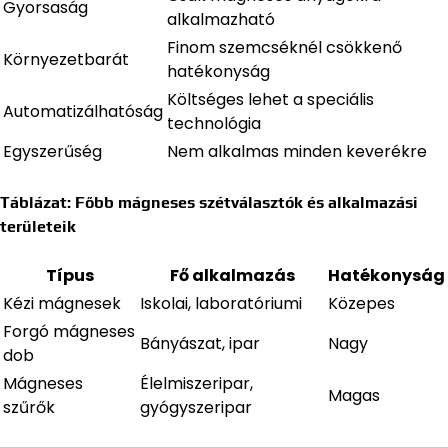
Gyorsaság
alkalmazható
Finom szemcséknél csökkenő
Környezetbarát
hatékonyság
Költséges lehet a speciális
Automatizálhatóság
technológia
Egyszerűség
Nem alkalmas minden keverékre
Táblázat: Főbb mágneses szétválasztók és alkalmazási
területeik
Típus
Fő alkalmazás
Hatékonyság
Kézi mágnesek
Iskolai, laboratóriumi
Közepes
Forgó mágneses
Bányászat, ipar
Nagy
dob
Mágneses
Élelmiszeripar,
Magas
szűrők
gyógyszeripar