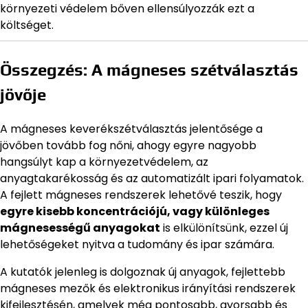
környezeti védelem bőven ellensúlyozzák ezt a
költséget.
Összegzés: A mágneses szétválasztás
jövője
A mágneses keverékszétválasztás jelentősége a
jövőben tovább fog nőni, ahogy egyre nagyobb
hangsúlyt kap a környezetvédelem, az
anyagtakarékosság és az automatizált ipari folyamatok.
A fejlett mágneses rendszerek lehetővé teszik, hogy
egyre kisebb koncentrációjú, vagy különleges
mágnesességű anyagokat
is elkülönítsünk, ezzel új
lehetőségeket nyitva a tudomány és ipar számára.
A kutatók jelenleg is dolgoznak új anyagok, fejlettebb
mágneses mezők és elektronikus irányítási rendszerek
kifejlesztésén, amelyek még pontosabb, gyorsabb és