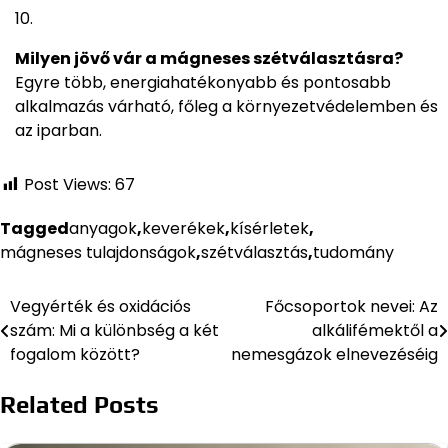
Milyen jövő vár a mágneses szétválasztásra?
Egyre több, energiahatékonyabb és pontosabb
alkalmazás várható, főleg a környezetvédelemben és
az iparban.
Post Views:
67
Tagged
anyagok
,
keverékek
,
kísérletek
,
mágneses tulajdonságok
,
szétválasztás
,
tudomány
Vegyérték és oxidációs
Főcsoportok nevei: Az
Bejegyzés
szám: Mi a különbség a két
alkálifémektől a
navigáció
fogalom között?
nemesgázok elnevezéséig
Related Posts