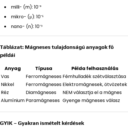
milli- (m): 10⁻³
mikro- (μ): 10⁻⁶
nano- (n): 10⁻⁹
Táblázat: Mágneses tulajdonságú anyagok fő
példái
Anyag
Típusa
Példa felhasználás
Vas
Ferromágneses
Fémhulladék szétválasztása
Nikkel
Ferromágneses
Elektromágnesek, ötvözetek
Réz
Diamágneses
NEM választja el a mágnes
Alumínium
Paramágneses
Gyenge mágneses válasz
GYIK – Gyakran ismételt kérdések