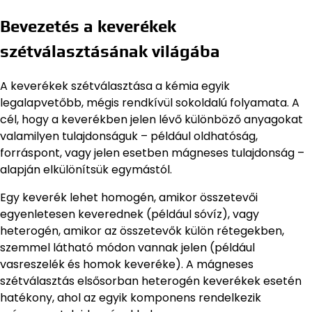
Bevezetés a keverékek
szétválasztásának világába
A keverékek szétválasztása a kémia egyik
legalapvetőbb, mégis rendkívül sokoldalú folyamata. A
cél, hogy a keverékben jelen lévő különböző anyagokat
valamilyen tulajdonságuk – például oldhatóság,
forráspont, vagy jelen esetben mágneses tulajdonság –
alapján elkülönítsük egymástól.
Egy keverék lehet homogén, amikor összetevői
egyenletesen keverednek (például sóvíz), vagy
heterogén, amikor az összetevők külön rétegekben,
szemmel látható módon vannak jelen (például
vasreszelék és homok keveréke). A mágneses
szétválasztás elsősorban heterogén keverékek esetén
hatékony, ahol az egyik komponens rendelkezik