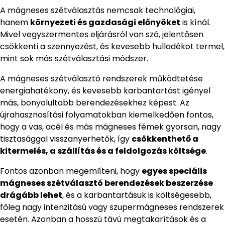
A mágneses szétválasztás nemcsak technológiai,
hanem
környezeti és gazdasági előnyöket
is kínál.
Mivel vegyszermentes eljárásról van szó, jelentősen
csökkenti a szennyezést, és kevesebb hulladékot termel,
mint sok más szétválasztási módszer.
A mágneses szétválasztó rendszerek működtetése
energiahatékony, és kevesebb karbantartást igényel
más, bonyolultabb berendezésekhez képest. Az
újrahasznosítási folyamatokban kiemelkedően fontos,
hogy a vas, acél és más mágneses fémek gyorsan, nagy
tisztasággal visszanyerhetők, így
csökkenthető a
kitermelés, a szállítás és a feldolgozás költsége
.
Fontos azonban megemlíteni, hogy
egyes speciális
mágneses szétválasztó berendezések beszerzése
drágább lehet
, és a karbantartásuk is költségesebb,
főleg nagy intenzitású vagy szupermágneses rendszerek
esetén. Azonban a hosszú távú megtakarítások és a