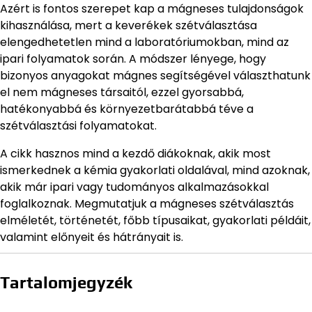
Azért is fontos szerepet kap a mágneses tulajdonságok
kihasználása, mert a keverékek szétválasztása
elengedhetetlen mind a laboratóriumokban, mind az
ipari folyamatok során. A módszer lényege, hogy
bizonyos anyagokat mágnes segítségével választhatunk
el nem mágneses társaitól, ezzel gyorsabbá,
hatékonyabbá és környezetbarátabbá téve a
szétválasztási folyamatokat.
A cikk hasznos mind a kezdő diákoknak, akik most
ismerkednek a kémia gyakorlati oldalával, mind azoknak,
akik már ipari vagy tudományos alkalmazásokkal
foglalkoznak. Megmutatjuk a mágneses szétválasztás
elméletét, történetét, főbb típusaikat, gyakorlati példáit,
valamint előnyeit és hátrányait is.
Tartalomjegyzék