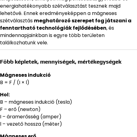
energiahatékonyabb szétválasztást tesznek majd
lehetővé. Ennek eredményeképpen a mágneses
szétválasztás
meghatározó szerepet fog játszani a
fenntartható technológiák fejlődésében
, és
mindennapjainkban is egyre több területen
találkozhatunk vele.
Főbb képletek, mennyiségek, mértékegységek
Mágneses indukció
B = F / (I × l)
Hol:
B – mágneses indukció (tesla)
F – erő (newton)
I – áramerősség (amper)
l – vezető hossza (méter)
Mágneses erő