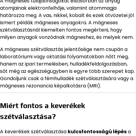
A mágneses tulajdonságokat elsősorban az anyag
atomjainak elektronfelhője, valamint atommagja
határozza meg. A vas, nikkel, kobalt és ezek ötvözetei jól
ismert példák mágneses anyagokra. A mágneses
szétválasztásnál kiemelten fontos megérteni, hogy
milyen anyagok vonzódnak mágneshez, és melyek nem.
A mágneses szétválasztás jelentősége nem csupán a
laboratóriumi vagy oktatási folyamatokban nőtt meg,
hanem az ipari termelésben, hulladékfeldolgozásban,
sőt még az egészségügyben is egyre több szerepet kap.
Gondoljunk csak a fémhulladék szétválasztására vagy a
mágneses rezonancia képalkotásra (MRI).
Miért fontos a keverékek
szétválasztása?
A keverékek szétválasztása
kulcsfontosságú lépés
a