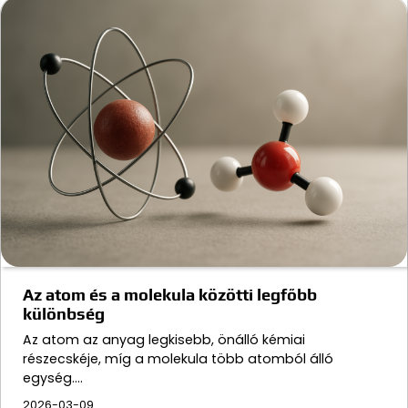
Az atom és a molekula közötti legfőbb
különbség
Az atom az anyag legkisebb, önálló kémiai
részecskéje, míg a molekula több atomból álló
egység.…
2026-03-09