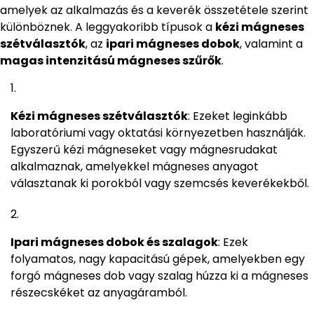
amelyek az alkalmazás és a keverék összetétele szerint
különböznek. A leggyakoribb típusok a
kézi mágneses
szétválasztók
, az
ipari mágneses dobok
, valamint a
magas intenzitású mágneses szűrők
.
Kézi mágneses szétválasztók
: Ezeket leginkább
laboratóriumi vagy oktatási környezetben használják.
Egyszerű kézi mágneseket vagy mágnesrudakat
alkalmaznak, amelyekkel mágneses anyagot
választanak ki porokból vagy szemcsés keverékekből.
Ipari mágneses dobok és szalagok
: Ezek
folyamatos, nagy kapacitású gépek, amelyekben egy
forgó mágneses dob vagy szalag húzza ki a mágneses
részecskéket az anyagáramból.