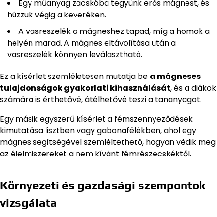
Egy műanyag zacskóba tegyünk erős mágnest, és
húzzuk végig a keveréken.
A vasreszelék a mágneshez tapad, míg a homok a
helyén marad. A mágnes eltávolítása után a
vasreszelék könnyen leválasztható.
Ez a kísérlet szemléletesen mutatja be
a mágneses
tulajdonságok gyakorlati kihasználását
, és a diákok
számára is érthetővé, átélhetővé teszi a tananyagot.
Egy másik egyszerű kísérlet a fémszennyeződések
kimutatása lisztben vagy gabonafélékben, ahol egy
mágnes segítségével szemléltethető, hogyan védik meg
az élelmiszereket a nem kívánt fémrészecskéktől.
Környezeti és gazdasági szempontok
vizsgálata