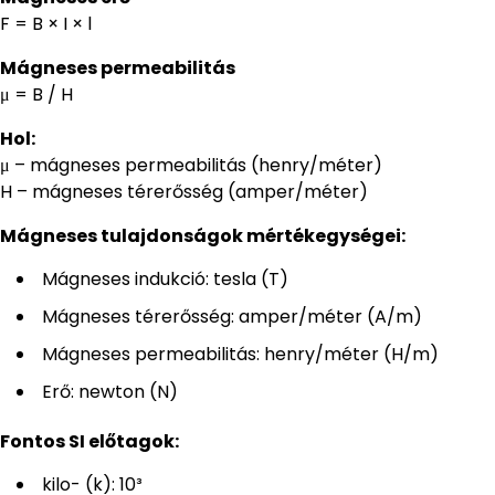
F = B × I × l
Mágneses permeabilitás
μ = B / H
Hol:
μ – mágneses permeabilitás (henry/méter)
H – mágneses térerősség (amper/méter)
Mágneses tulajdonságok mértékegységei:
Mágneses indukció: tesla (T)
Mágneses térerősség: amper/méter (A/m)
Mágneses permeabilitás: henry/méter (H/m)
Erő: newton (N)
Fontos SI előtagok:
kilo- (k): 10³