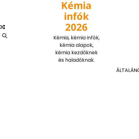
Kémia
Skip
to
infók
content
2026
Kémia, kémia infók,
kémia alapok,
kémia kezdőknek
és haladóknak.
ÁLTALÁN