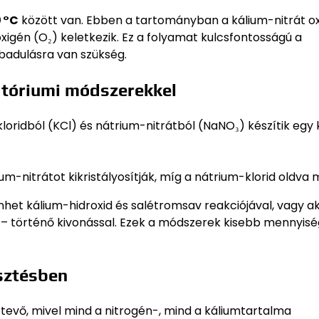
 °C
között van. Ebben a tartományban a kálium-nitrát o
xigén (O₂) keletkezik. Ez a folyamat kulcsfontosságú a
adulásra van szükség.
ratóriumi módszerekkel
loridból (KCl) és nátrium-nitrátból (NaNO₃) készítik egy 
m-nitrátot kikristályosítják, míg a nátrium-klorid oldva 
énhet kálium-hidroxid és salétromsav reakciójával, vagy a
 – történő kivonással. Ezek a módszerek kisebb mennyisé
sztésben
evő, mivel mind a nitrogén-, mind a káliumtartalma