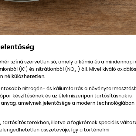
jelentőség
ehér színű szervetlen só, amely a kémia és a mindennapi 
nból (K⁺) és nitrátionból (NO₃⁻) áll. Mivel kiváló oxidálós
n nélkülözhetetlen.
gfontosabb nitrogén- és káliumforrás a növénytermesztés
őpor készítésének és az élelmiszeripari tartósításnak is.
lt anyag, amelynek jelentősége a modern technológiában
 tartósítószerekben, illetve a fogkrémek speciális válto
r elengedhetetlen összetevője, így a történelmi