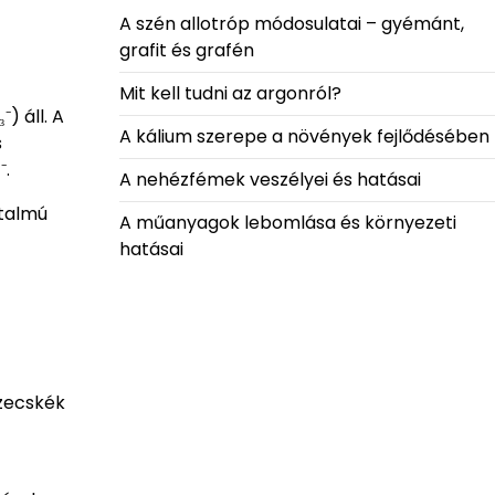
A szén allotróp módosulatai – gyémánt,
grafit és grafén
Mit kell tudni az argonról?
) áll. A
A kálium szerepe a növények fejlődésében
s
⁻.
A nehézfémek veszélyei és hatásai
rtalmú
A műanyagok lebomlása és környezeti
hatásai
szecskék