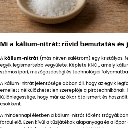
Mi a kálium-nitrát: rövid bemutatás és 
A
kálium-nitrát
(más néven salétrom) egy kristályos, f
egyik legismertebb vegyülete. Képlete KNO₃, amely káliumio
számos ipari, mezőgazdasági és technológiai folyamatba
A kálium-nitrát jelentősége abban áll, hogy az egyik le
emellett nélkülözhetetlen szereplője a pirotechnikának, l
Különlegessége, hogy már az ókor óta ismert és haszná
csökkent.
A mindennapi életben a kálium-nitrát főként trágyákban,
fordul elő. Ezen kívül a tűzijátékok alapanyaga és a lőpo