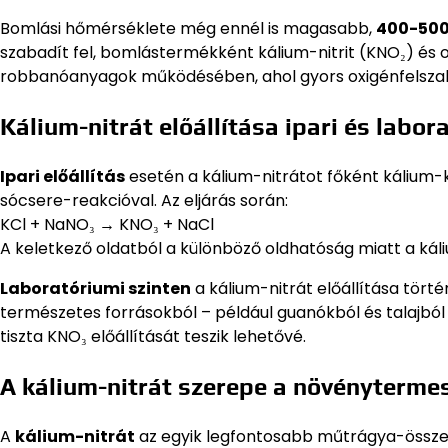
Bomlási hőmérséklete még ennél is magasabb,
400-500
szabadít fel, bomlástermékként kálium-nitrit (KNO₂) és o
robbanóanyagok működésében, ahol gyors oxigénfelszab
Kálium-nitrát előállítása ipari és labo
Ipari előállítás
esetén a kálium-nitrátot főként kálium-k
sócsere-reakcióval. Az eljárás során:
KCl + NaNO₃ → KNO₃ + NaCl
A keletkező oldatból a különböző oldhatóság miatt a káliu
Laboratóriumi szinten
a kálium-nitrát előállítása tört
természetes forrásokból – például guanókból és talajból
tiszta KNO₃ előállítását teszik lehetővé.
A kálium-nitrát szerepe a növényterme
A
kálium-nitrát
az egyik legfontosabb műtrágya-összet