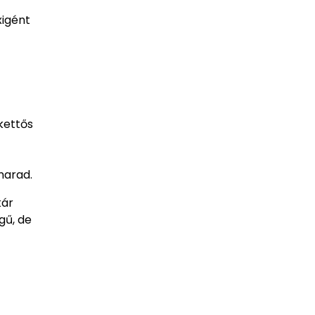
xigént
kettős
marad.
kár
gű, de