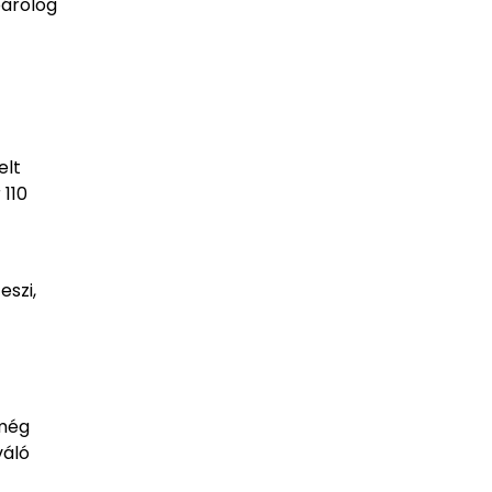
párolog
elt
 110
eszi,
 még
váló