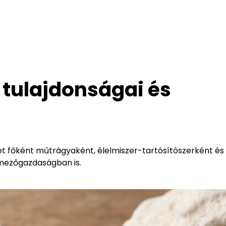
 tulajdonságai és
yet főként műtrágyaként, élelmiszer-tartósítószerként és
 mezőgazdaságban is.