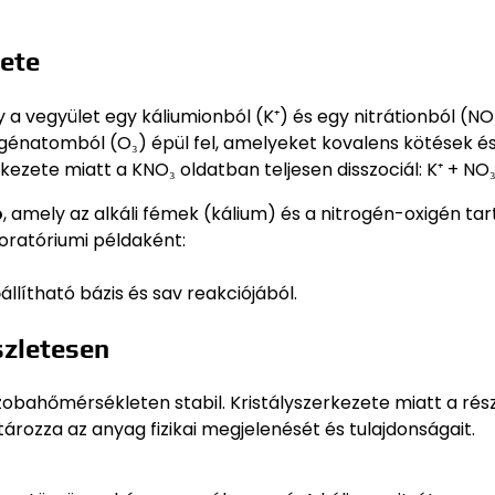
zete
ogy a vegyület egy káliumionból (K⁺) és egy nitrátionból (NO₃⁻
igénatomból (O₃) épül fel, amelyeket kovalens kötések é
kezete miatt a KNO₃ oldatban teljesen disszociál: K⁺ + NO₃
ó
, amely az alkáli fémek (kálium) és a nitrogén-oxigén ta
oratóriumi példaként:
állítható bázis és sav reakciójából.
szletesen
 szobahőmérsékleten stabil. Kristályszerkezete miatt a ré
zza az anyag fizikai megjelenését és tulajdonságait.