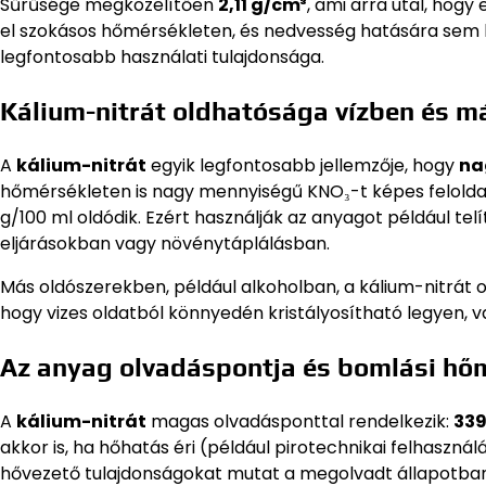
Sűrűsége megközelítően
2,11 g/cm³
, ami arra utal, hog
el szokásos hőmérsékleten, és nedvesség hatására sem bom
legfontosabb használati tulajdonsága.
Kálium-nitrát oldhatósága vízben és m
A
kálium-nitrát
egyik legfontosabb jellemzője, hogy
na
hőmérsékleten is nagy mennyiségű KNO₃-t képes feloldani 
g/100 ml oldódik. Ezért használják az anyagot például telí
eljárásokban vagy növénytáplálásban.
Más oldószerekben, például alkoholban, a kálium-nitrát o
hogy vizes oldatból könnyedén kristályosítható legyen, va
Az anyag olvadáspontja és bomlási hő
A
kálium-nitrát
magas olvadásponttal rendelkezik:
339
akkor is, ha hőhatás éri (például pirotechnikai felhasznál
hővezető tulajdonságokat mutat a megolvadt állapotban