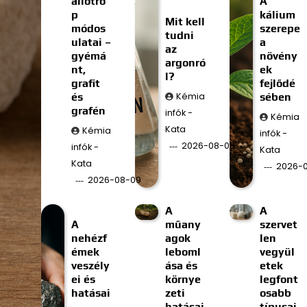
allotró
A
p
kálium
Mit kell
módos
szerepe
tudni
ulatai –
a
az
gyémá
növény
argonró
nt,
ek
l?
grafit
fejlődé
és
Kémia
sében
grafén
infók -
Kémia
Kata
Kémia
infók -
2026-08-08
infók -
Kata
Kata
2026-
2026-08-09
A
A
A
műany
szervet
nehézf
agok
len
émek
leboml
vegyül
veszély
ása és
etek
ei és
környe
legfont
hatásai
zeti
osabb
hatásai
típusai