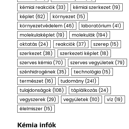
kémiai reakciók
(33)
kémiai szerkezet
(19)
képlet
(62)
környezet
(15)
környezetvédelem
(46)
laboratórium
(41)
molekulaképlet
(19)
molekulák
(194)
oktatás
(24)
reakciók
(37)
szerep
(15)
szerkezet
(38)
szerkezeti képlet
(18)
szerves kémia
(70)
szerves vegyületek
(79)
szénhidrogének
(35)
technológia
(15)
természet
(16)
tudomány
(241)
tulajdonságok
(108)
táplálkozás
(24)
vegyszerek
(29)
vegyületek
(110)
víz
(19)
élelmiszer
(15)
Kémia infók