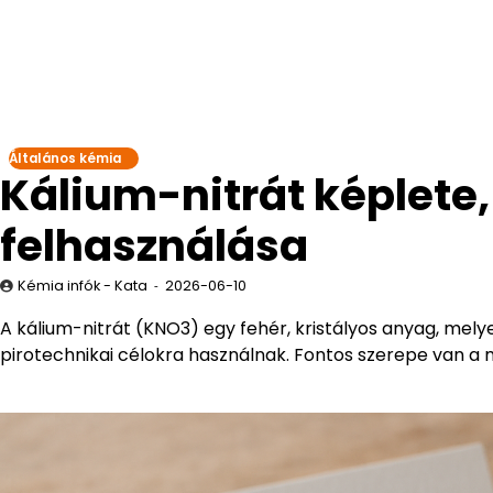
Általános kémia
Kálium-nitrát képlete,
felhasználása
Kémia infók - Kata
2026-06-10
A kálium-nitrát (KNO3) egy fehér, kristályos anyag, mel
pirotechnikai célokra használnak. Fontos szerepe van a