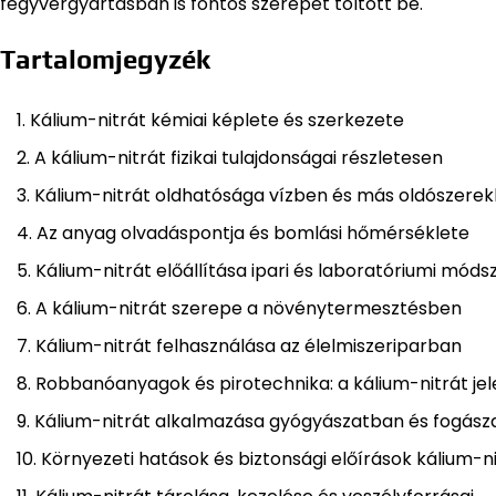
fegyvergyártásban is fontos szerepet töltött be.
Tartalomjegyzék
Kálium-nitrát kémiai képlete és szerkezete
A kálium-nitrát fizikai tulajdonságai részletesen
Kálium-nitrát oldhatósága vízben és más oldószere
Az anyag olvadáspontja és bomlási hőmérséklete
Kálium-nitrát előállítása ipari és laboratóriumi móds
A kálium-nitrát szerepe a növénytermesztésben
Kálium-nitrát felhasználása az élelmiszeriparban
Robbanóanyagok és pirotechnika: a kálium-nitrát je
Kálium-nitrát alkalmazása gyógyászatban és fogás
Környezeti hatások és biztonsági előírások kálium-n