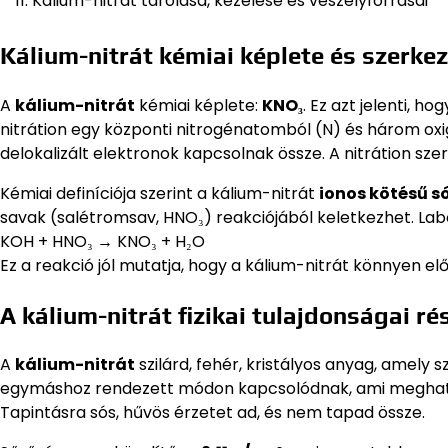
Kálium-nitrát tárolása, kezelése és veszélyforrásai
Kálium-nitrát kémiai képlete és szerke
A
kálium-nitrát
kémiai képlete:
KNO₃
. Ez azt jelenti, h
nitrátion egy központi nitrogénatomból (N) és három ox
delokalizált elektronok kapcsolnak össze. A nitrátion szer
Kémiai definíciója szerint a kálium-nitrát
ionos kötésű s
savak (salétromsav, HNO₃) reakciójából keletkezhet. Lab
KOH + HNO₃ → KNO₃ + H₂O
Ez a reakció jól mutatja, hogy a kálium-nitrát könnyen elő
A kálium-nitrát fizikai tulajdonságai ré
A
kálium-nitrát
szilárd, fehér, kristályos anyag, amely
egymáshoz rendezett módon kapcsolódnak, ami meghatáro
Tapintásra sós, hűvös érzetet ad, és nem tapad össze.