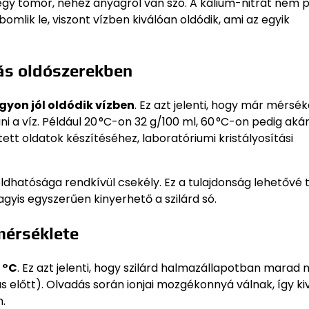
y egy tömör, nehéz anyagról van szó. A kálium-nitrát nem 
lik le, viszont vízben kiválóan oldódik, ami az egyik
ás oldószerekben
gyon jól oldódik vízben
. Ez azt jelenti, hogy már mérsék
a víz. Például 20 °C-on 32 g/100 ml, 60 °C-on pedig akár
tett oldatok készítéséhez, laboratóriumi kristályosítási
ldhatósága rendkívül csekély. Ez a tulajdonság lehetővé t
gyis egyszerűen kinyerhető a szilárd só.
mérséklete
 °C
. Ez azt jelenti, hogy szilárd halmazállapotban marad
ás előtt). Olvadás során ionjai mozgékonnyá válnak, így ki
.