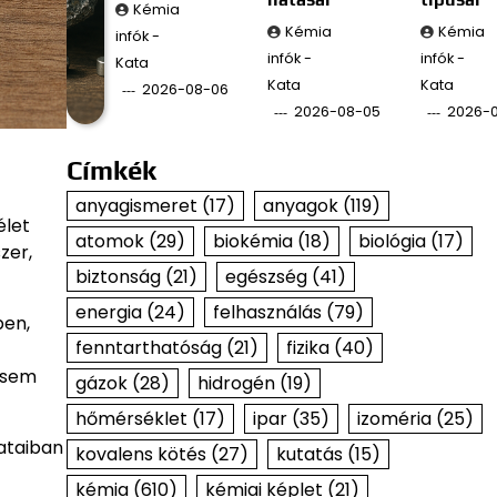
Kémia
Kémia
Kémia
infók -
infók -
infók -
Kata
Kata
Kata
2026-08-06
2026-08-05
2026-
Címkék
anyagismeret
(17)
anyagok
(119)
élet
atomok
(29)
biokémia
(18)
biológia
(17)
zer,
biztonság
(21)
egészség
(41)
energia
(24)
felhasználás
(79)
ben,
fenntarthatóság
(21)
fizika
(40)
 sem
gázok
(28)
hidrogén
(19)
hőmérséklet
(17)
ipar
(35)
izoméria
(25)
zataiban
kovalens kötés
(27)
kutatás
(15)
kémia
(610)
kémiai képlet
(21)