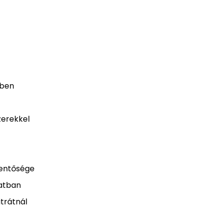
kben
zerekkel
lentősége
zatban
itrátnál