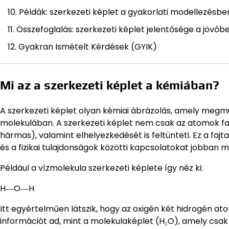
Példák: szerkezeti képlet a gyakorlati modellezésbe
Összefoglalás: szerkezeti képlet jelentősége a jövőb
Gyakran Ismételt Kérdések (GYIK)
Mi az a szerkezeti képlet a kémiában?
A szerkezeti képlet olyan kémiai ábrázolás, amely meg
molekulában. A szerkezeti képlet nem csak az atomok faj
hármas), valamint elhelyezkedését is feltünteti. Ez a faj
és a fizikai tulajdonságok közötti kapcsolatokat jobban 
Például a vízmolekula szerkezeti képlete így néz ki:
H―O―H
Itt egyértelműen látszik, hogy az oxigén két hidrogén a
információt ad, mint a molekulaképlet (H₂O), amely csa