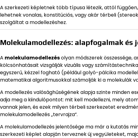
A szerkezeti képletnek több típusa létezik, attól függőe
lehetnek vonalas, konstitúciós, vagy akár térbeli (stere
szolgáltat a modellezéshez.
Molekulamodellezés: alapfogalmak és 
A
molekulamodellezés
olyan módszerek összessége, am
kölcsönhatásait vizsgálják vizuális vagy számítástechnik
egyszerű, kézzel fogható (például golyó-pálcika modelle
matematikai algoritmusokkal számolják ki a molekulák va
A modellezés valósághűségének alapja szinte minden eset
adja meg a kiindulópontot: mit kell modellezni, mely a
vannak jelen, és ezek milyen térbeli szerkezetet eredmé
molekulamodellezés „tervrajza”.
A molekulamodellezés jelentősége ma már a kutatás mind
szerkezeti képlet alapján terveznek új vegyületeket, maj