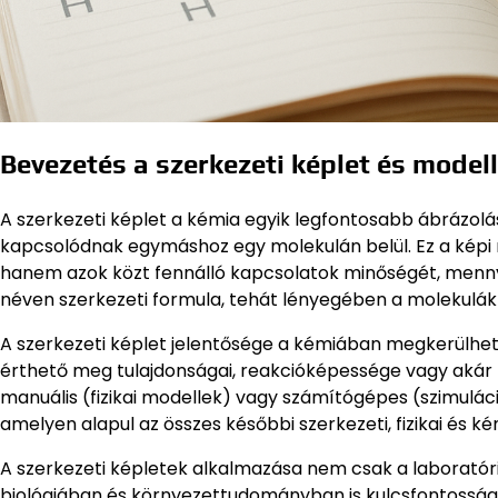
Bevezetés a szerkezeti képlet és model
A szerkezeti képlet a kémia egyik legfontosabb ábrázo
kapcsolódnak egymáshoz egy molekulán belül. Ez a képi 
hanem azok közt fennálló kapcsolatok minőségét, mennyisé
néven szerkezeti formula, tehát lényegében a molekulák
A szerkezeti képlet jelentősége a kémiában megkerülhet
érthető meg tulajdonságai, reakcióképessége vagy akár b
manuális (fizikai modellek) vagy számítógépes (szimuláció
amelyen alapul az összes későbbi szerkezeti, fizikai és kém
A szerkezeti képletek alkalmazása nem csak a laborató
biológiában és környezettudományban is kulcsfontosság