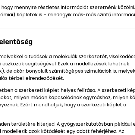
n, hogy mennyire részletes információt szeretnénk közölni
okémiai) képletek is – mindegyik más-más szintű informác
jelentőség
elyekkel a tudósok a molekulák szerkezetét, viselkedés
ai eszközök segítségével. Ezek a modellezések lehetnek
k), de akár bonyolult számítógépes szimulációk is, melye
lós térbeli elrendeződését.
ben a szerkezeti képlet helyes felírása. A szerkezeti ké
tomokat, milyen módon kapcsolódnak egymáshoz, milyen k
nyeznek. Ezért mondhatjuk, hogy a szerkezeti képlet a
en területére kiterjed. A gyógyszerkutatásban például 
d modellezik azok kötődését egy adott fehérjéhez. Az