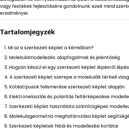
vagy festékek fejlesztésére gondolnunk: ezek mind szer
eredményei.
Tartalomjegyzék
Mi az a szerkezeti képlet a kémiában?
Molekulamodellezés: alapfogalmak és jelentőség
Hogyan készül el egy szerkezeti képlet lépésről lépé
A szerkezeti képlet szerepe a molekulák térbeli viz
Kötéstípusok felismerése szerkezeti képlet alapján
Elektroneloszlás és polaritás feltérképezése modelle
Szerkezeti képlet használata számítógépes modelle
Molekulageometria meghatározása képlet segítség
Szerkezeti képletek hibái és modellezési korlátai