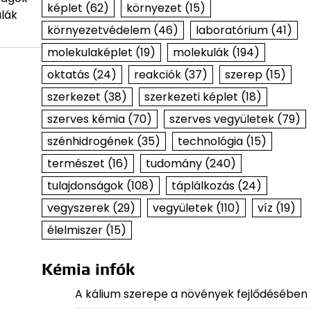
képlet
(62)
környezet
(15)
ulák
környezetvédelem
(46)
laboratórium
(41)
molekulaképlet
(19)
molekulák
(194)
oktatás
(24)
reakciók
(37)
szerep
(15)
szerkezet
(38)
szerkezeti képlet
(18)
szerves kémia
(70)
szerves vegyületek
(79)
szénhidrogének
(35)
technológia
(15)
természet
(16)
tudomány
(240)
tulajdonságok
(108)
táplálkozás
(24)
vegyszerek
(29)
vegyületek
(110)
víz
(19)
élelmiszer
(15)
Kémia infók
A kálium szerepe a növények fejlődésében