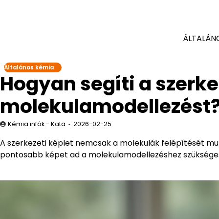
ÁLTALÁN
Általános kémia
Hogyan segíti a szerke
molekulamodellezést
Kémia infók - Kata
2026-02-25
A szerkezeti képlet nemcsak a molekulák felépítését muta
pontosabb képet ad a molekulamodellezéshez szükséges