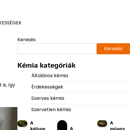
KESSÉGEK
Keresés
Keresés
Kémia kategóriák
Általános kémia
is, így
Érdekességek
Szerves kémia
Szervetlen kémia
A
A
kálium
A
műany