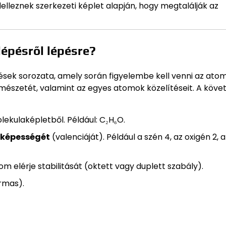
eznek szerkezeti képlet alapján, hogy megtalálják az
lépésről lépésre?
pések sorozata, amely során figyelembe kell venni az ato
rmészetét, valamint az egyes atomok közelítéseit. A köve
ekulaképletből. Például: C₂H₆O.
sképességét
(valenciáját). Például a szén 4, az oxigén 2, a
m elérje stabilitását (oktett vagy duplett szabály).
rmas).