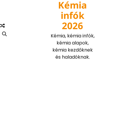
Kémia
Skip
to
infók
content
2026
Kémia, kémia infók,
kémia alapok,
kémia kezdőknek
és haladóknak.