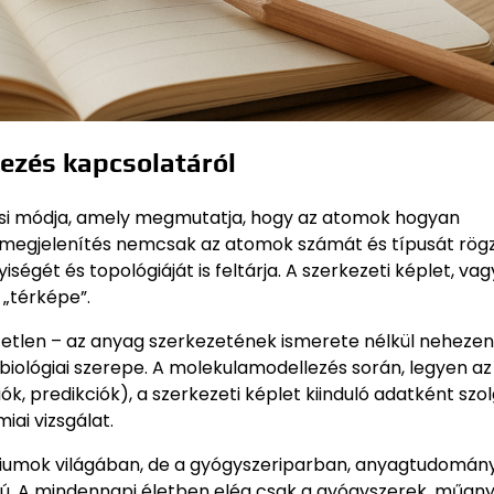
lezés kapcsolatáról
lási módja, amely megmutatja, hogy az atomok hogyan
megjelenítés nemcsak az atomok számát és típusát rögzí
gét és topológiáját is feltárja. A szerkezeti képlet, va
 „térképe”.
etlen – az anyag szerkezetének ismerete nélkül nehezen
iológiai szerepe. A molekulamodellezés során, legyen az
k, predikciók), a szerkezeti képlet kiinduló adatként szol
iai vizsgálat.
riumok világában, de a gyógyszeriparban, anyagtudomán
ú. A mindennapi életben elég csak a gyógyszerek, műan