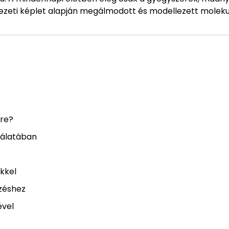
kezeti képlet alapján megálmodott és modellezett molek
sre?
sgálatában
kkel
zéshez
ével