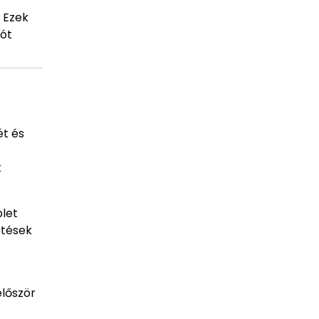
. Ezek
iót
ét és
k
plet
ötések
először