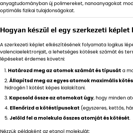
anyagtudományban új polimereket, nanoanyagokat modell
optimális fizikai tulajdonságokat.
Hogyan készül el egy szerkezeti képlet 
A szerkezeti képlet elkészítésének folyamata logikus lé
valenciaelektronjait, a lehetséges kötések számát és te
lépéseket érdemes követni:
Határozd meg az atomok számát és típusát
a mol
Állapítsd meg az egyes atomok maximális köté
hidrogén 1 kötést képes kialakítani.
Kapcsold össze az atomokat úgy
, hogy minden ato
Ellenőrizd a kötéstípusokat
(egyszeres, kettős, há
Jelöld fel a molekula összes atomját és kötését
.
Nézzük példaként az etanol molekulát: