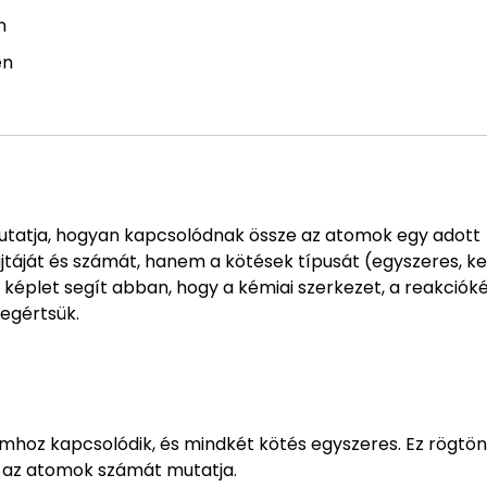
n
en
mutatja, hogyan kapcsolódnak össze az atomok egy adott
táját és számát, hanem a kötések típusát (egyszeres, ke
ta képlet segít abban, hogy a kémiai szerkezet, a reakció
megértsük.
tomhoz kapcsolódik, és mindkét kötés egyszeres. Ez rögtö
k az atomok számát mutatja.