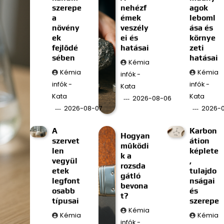
szerepe
nehézf
agok
a
émek
leboml
növény
veszély
ása és
ek
ei és
környe
fejlődé
hatásai
zeti
sében
hatásai
Kémia
Kémia
Kémia
infók -
infók -
infók -
Kata
Kata
Kata
2026-08-06
2026-08-07
2026-
A
Karbon
Hogyan
szervet
átion
működi
len
képlete
k a
vegyül
,
rozsda
etek
tulajdo
gátló
legfont
nságai
bevona
osabb
és
t?
típusai
szerepe
Kémia
Kémia
Kémia
infók -