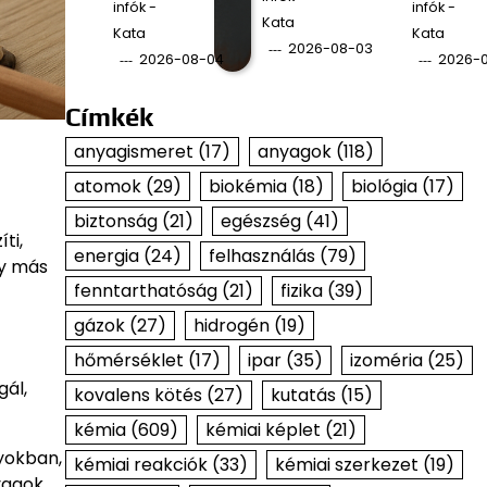
infók -
infók -
Kata
Kata
Kata
2026-08-03
2026-08-04
2026-
Címkék
anyagismeret
(17)
anyagok
(118)
atomok
(29)
biokémia
(18)
biológia
(17)
biztonság
(21)
egészség
(41)
ti,
energia
(24)
felhasználás
(79)
gy más
fenntarthatóság
(21)
fizika
(39)
gázok
(27)
hidrogén
(19)
hőmérséklet
(17)
ipar
(35)
izoméria
(25)
gál,
kovalens kötés
(27)
kutatás
(15)
kémia
(609)
kémiai képlet
(21)
yokban,
kémiai reakciók
(33)
kémiai szerkezet
(19)
yagok