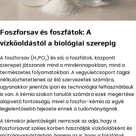
Foszforsav és foszfátok: A
vízkőoldástól a biológiai szerepig
A foszforsav (H₃PO₄) és sói, a foszfátok, központi
szerepet játszanak mind a mindennapokban, mind a
természetes folyamatokban. A vegyületcsoport tagjai
nélkülözhetetlenek az élő szervezetek számára,
ugyanakkor jelentős ipari és technológiai felhasználásuk
is van. A kémia szakon tanulók számára ezek megértése
alapvető fontosságú, mivel a foszfor-kémia az egyik
legjelentősebb fejezete ennek a tudományágnak.
A témakör jelentőségét nemcsak az adja, hogy a
foszforsavat széles körben használják vízkőoldóként és
műtrágyagyártásban, hanem az is, hogy a foszfátok