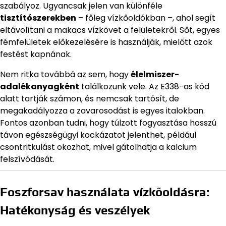
szabályoz. Ugyancsak jelen van különféle
tisztítószerekben
– főleg vízkőoldókban –, ahol segít
eltávolítani a makacs vízkövet a felületekről. Sőt, egyes
fémfelületek előkezelésére is használják, mielőtt azok
festést kapnának.
Nem ritka továbbá az sem, hogy
élelmiszer-
adalékanyagként
találkozunk vele. Az E338-as kód
alatt tartják számon, és nemcsak tartósít, de
megakadályozza a zavarosodást is egyes italokban.
Fontos azonban tudni, hogy túlzott fogyasztása hosszú
távon egészségügyi kockázatot jelenthet, például
csontritkulást okozhat, mivel gátolhatja a kalcium
felszívódását.
Foszforsav használata vízkőoldásra:
Hatékonyság és veszélyek