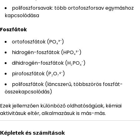
polifoszforsavak: több ortofoszforsav egymáshoz
kapcsolódása
Foszfátok
ortofoszfátok (PO₄³⁻)
hidrogén-foszfátok (HPO₄²⁻)
dihidrogén-foszfátok (H₂PO₄⁻)
pirofoszfátok (P₂O₇⁴⁻)
polifoszfátok (láncszerű, többszörös foszfát-
összekapcsolódás)
Ezek jellemzően különböző oldhatóságúak, kémiai
aktivitásuk eltér, alkalmazásuk is más-más.
Képletek és számítások