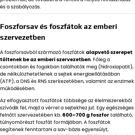
és a szabályozás.
Foszforsav és foszfátok az emberi
szervezetben
A foszforsavból származó foszfátok
alapvető szerepet
töltenek be az emberi szervezetben
. Főleg a
csontokban és fogakban találhatók meg (hidroxiapatit),
de nélkülözhetetlenek a sejtek energiaellátásában
(ATP), a DNS és RNS szerkezetében, valamint az enzimek
működésében.
Az elfogyasztott foszfátok többsége az élelmiszerekből
szívódik fel, majd a vérrel a sejtekhez jut. Egy egészséges
felnőtt szervezetében kb.
600–700 g foszfor
található,
túlnyomórészt foszfát formájában. A foszfátok
segítenek fenntartani a sav-bázis egyensúlyt,