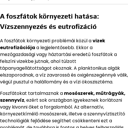
A foszfátok környezeti hatása:
Vízszennyezés és eutrofizáció
A foszfátok környezeti problémái közül a
vizek
eutrofizációja
a legjelentősebb. Ekkor a
mezőgazdasági vagy háztartási eredetű foszfátok a
felszíni vizekbe jutnak, ahol túlzott
tápanyagellátottságot okoznak. A planktonikus algák
elszaporodnak, a víz zavarossá és oxigénszegénnyé válik,
végül pusztul a halállomány és a vízi ökoszisztéma.
Foszfátokat tartalmaznak a
mosószerek, műtrágyák,
szennyvíz
, ezért sok országban igyekeznek korlátozni
vagy kivonni őket a forgalomból. Az alternatív,
környezetkímélő mosószerek, illetve a szennyvíztisztító
technológiák fejlődése segíthet csökkenteni ezt a
problémát, de továbbra is fontos a helyes felhasználás