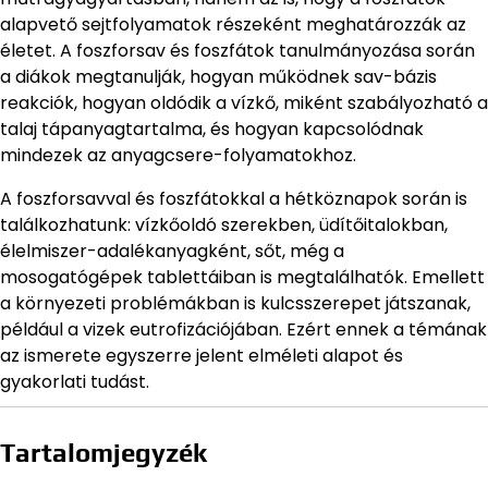
alapvető sejtfolyamatok részeként meghatározzák az
életet. A foszforsav és foszfátok tanulmányozása során
a diákok megtanulják, hogyan működnek sav-bázis
reakciók, hogyan oldódik a vízkő, miként szabályozható a
talaj tápanyagtartalma, és hogyan kapcsolódnak
mindezek az anyagcsere-folyamatokhoz.
A foszforsavval és foszfátokkal a hétköznapok során is
találkozhatunk: vízkőoldó szerekben, üdítőitalokban,
élelmiszer-adalékanyagként, sőt, még a
mosogatógépek tablettáiban is megtalálhatók. Emellett
a környezeti problémákban is kulcsszerepet játszanak,
például a vizek eutrofizációjában. Ezért ennek a témának
az ismerete egyszerre jelent elméleti alapot és
gyakorlati tudást.
Tartalomjegyzék