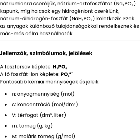
nátriumionra cseréljük, nátrium-ortofoszfátot (Na₃PO₄)
kapunk, míg ha csak egy hidrogéniont cserélünk,
nátrium-dihidrogén-foszfát (NaH₂PO₄) keletkezik. Ezek
az anyagok különböző tulajdonságokkal rendelkeznek és
más-más célra használhatók.
Jellemzők, szimbólumok, jelölések
A foszforsav képlete:
H₃PO₄
A fő foszfát-ion képlete:
PO₄³⁻
Fontosabb kémiai mennyiségek és jeleik:
n: anyagmennyiség (mol)
c: koncentráció (mol/dm³)
V: térfogat (dm³, liter)
m: tömeg (g, kg)
M: moláris tömeg (g/mol)