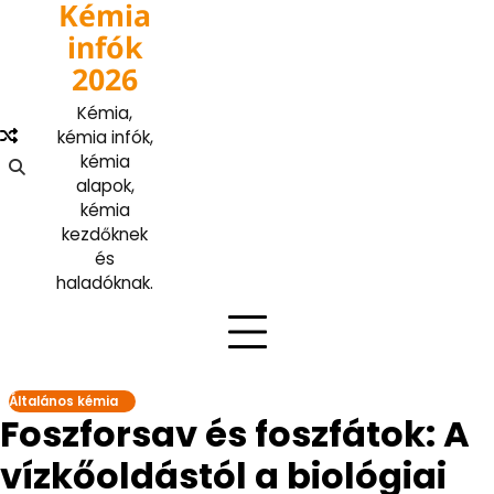
Kémia
Skip
to
infók
content
2026
Kémia,
kémia infók,
kémia
alapok,
kémia
kezdőknek
és
haladóknak.
Általános kémia
Foszforsav és foszfátok: A
vízkőoldástól a biológiai