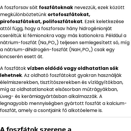
A foszforsav sóit
foszfátoknak
nevezzük, ezek között
megkülönböztetünk
ortofoszfátokat,
pirofoszfátokat, polifoszfátokat
. Ezek keletkezése
attól függ, hogy a foszforsav hány hidrogénionját
cseréltük ki fémionokra vagy más kationokra. Például a
nátrium-foszfát (Na₃PO₄) teljesen semlegesített só, míg
a nátrium-dihidrogén-foszfát (NaH₂PO₄) csak egy
ioncserén esett át.
A foszfátok
vízben oldódó vagy oldhatatlan sók
lehetnek
. Az oldható foszfátokat gyakran használják
élelmiszerekben, tisztítószerekben és vízlágyítókban,
míg az oldhatatlanokat elsősorban műtrágyákban,
üveg- és kerámiagyártásban alkalmazzák. A
legnagyobb mennyiségben gyártott foszfát a kalcium-
foszfát, amely a csontjaink fő alkotóeleme is.
A foszfátok szerepe a