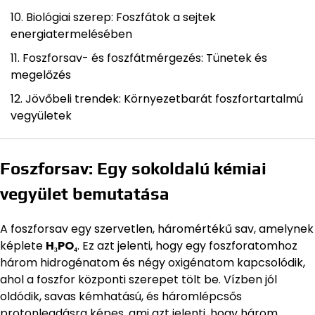
Biológiai szerep: Foszfátok a sejtek
energiatermelésében
Foszforsav- és foszfátmérgezés: Tünetek és
megelőzés
Jövőbeli trendek: Környezetbarát foszfortartalmú
vegyületek
Foszforsav: Egy sokoldalú kémiai
vegyület bemutatása
A foszforsav egy szervetlen, háromértékű sav, amelynek
képlete
H₃PO₄
. Ez azt jelenti, hogy egy foszforatomhoz
három hidrogénatom és négy oxigénatom kapcsolódik,
ahol a foszfor központi szerepet tölt be. Vízben jól
oldódik, savas kémhatású, és háromlépcsős
protonleadásra képes, ami azt jelenti, hogy három