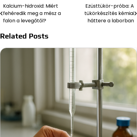
Kalcium-hidroxid: Miért
Ezüsttükör-próba: A
Bejegyzés
fehéredik meg a mész a
tükörkészítés kémiai
navigáció
falon a levegőtől?
háttere a laborban
Related Posts