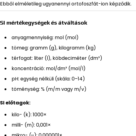
Ebből elméletileg ugyanennyi ortofoszfát-ion képződik.
SI mértékegységek és átváltások
anyagmennyiség: mol (mol)
tömeg: gramm (g), kilogramm (kg)
térfogat: liter (l), köbdeciméter (dm³)
koncentráció: mol/dm³ (mol/l)
pH: egység nélküli (skála: 0–14)
töménység: % (m/m vagy m/v)
SI előtagok:
kilo- (k): 1000×
milli- (m): 0,001×
mikro- (μ): 0,000001×