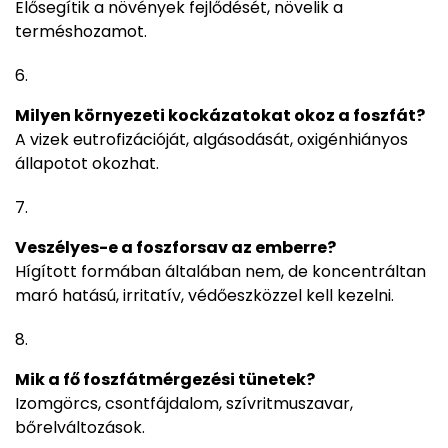
Elősegítik a növények fejlődését, növelik a
terméshozamot.
Milyen környezeti kockázatokat okoz a foszfát?
A vizek eutrofizációját, algásodását, oxigénhiányos
állapotot okozhat.
Veszélyes-e a foszforsav az emberre?
Hígított formában általában nem, de koncentráltan
maró hatású, irritatív, védőeszközzel kell kezelni.
Mik a fő foszfátmérgezési tünetek?
Izomgörcs, csontfájdalom, szívritmuszavar,
bőrelváltozások.