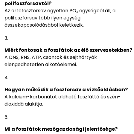
polifoszforsavtól?
Az ortofoszforsav egyetlen PO₄ egységből áll, a
polifoszforsav több ilyen egység
összekapcsolódásából keletkezik.
Miért fontosak a foszfátok az élő szervezetekben?
A DNS, RNS, ATP, csontok és sejthártyák
elengedhetetlen alkotóelemei.
Hogyan működik a foszforsav a vízkőoldásban?
A kalcium-karbonátot oldható foszfáttá és szén-
dioxiddá alakítja.
Mi a foszfátok mezőgazdasági jelentősége?