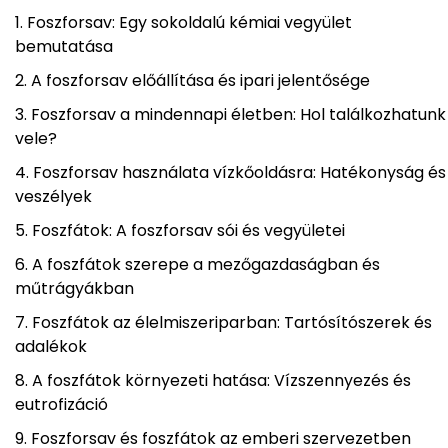
Foszforsav: Egy sokoldalú kémiai vegyület
bemutatása
A foszforsav előállítása és ipari jelentősége
Foszforsav a mindennapi életben: Hol találkozhatunk
vele?
Foszforsav használata vízkőoldásra: Hatékonyság és
veszélyek
Foszfátok: A foszforsav sói és vegyületei
A foszfátok szerepe a mezőgazdaságban és
műtrágyákban
Foszfátok az élelmiszeriparban: Tartósítószerek és
adalékok
A foszfátok környezeti hatása: Vízszennyezés és
eutrofizáció
Foszforsav és foszfátok az emberi szervezetben