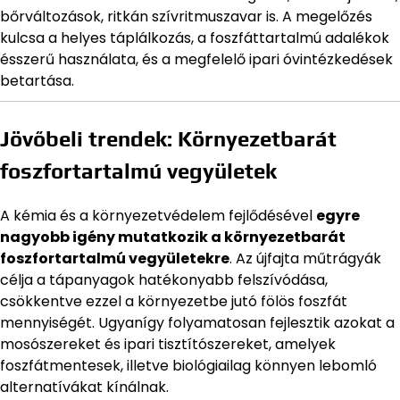
bőrváltozások, ritkán szívritmuszavar is. A megelőzés
kulcsa a helyes táplálkozás, a foszfáttartalmú adalékok
ésszerű használata, és a megfelelő ipari óvintézkedések
betartása.
Jövőbeli trendek: Környezetbarát
foszfortartalmú vegyületek
A kémia és a környezetvédelem fejlődésével
egyre
nagyobb igény mutatkozik a környezetbarát
foszfortartalmú vegyületekre
. Az újfajta műtrágyák
célja a tápanyagok hatékonyabb felszívódása,
csökkentve ezzel a környezetbe jutó fölös foszfát
mennyiségét. Ugyanígy folyamatosan fejlesztik azokat a
mosószereket és ipari tisztítószereket, amelyek
foszfátmentesek, illetve biológiailag könnyen lebomló
alternatívákat kínálnak.