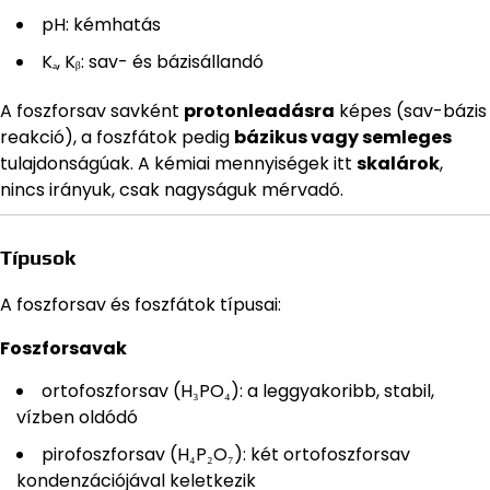
pH: kémhatás
Kₐ, Kᵦ: sav- és bázisállandó
A foszforsav savként
protonleadásra
képes (sav-bázis
reakció), a foszfátok pedig
bázikus vagy semleges
tulajdonságúak. A kémiai mennyiségek itt
skalárok
,
nincs irányuk, csak nagyságuk mérvadó.
Típusok
A foszforsav és foszfátok típusai:
Foszforsavak
ortofoszforsav (H₃PO₄): a leggyakoribb, stabil,
vízben oldódó
pirofoszforsav (H₄P₂O₇): két ortofoszforsav
kondenzációjával keletkezik