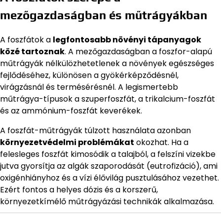
mezőgazdaságban és műtrágyákban
A foszfátok a
legfontosabb növényi tápanyagok
közé tartoznak
. A mezőgazdaságban a foszfor-alapú
műtrágyák nélkülözhetetlenek a növények egészséges
fejlődéséhez, különösen a gyökérképződésnél,
virágzásnál és termésérésnél. A legismertebb
műtrágya-típusok a szuperfoszfát, a trikalcium-foszfát
és az ammónium-foszfát keverékek.
A foszfát-műtrágyák túlzott használata azonban
környezetvédelmi problémákat
okozhat. Ha a
felesleges foszfát kimosódik a talajból, a felszíni vizekbe
jutva gyorsítja az algák szaporodását (eutrofizáció), ami
oxigénhiányhoz és a vízi élővilág pusztulásához vezethet.
Ezért fontos a helyes dózis és a korszerű,
környezetkímélő műtrágyázási technikák alkalmazása.