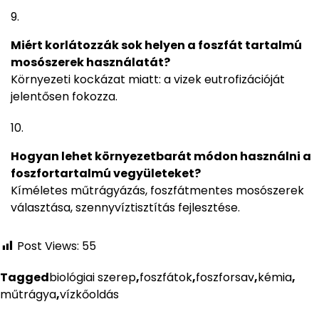
Miért korlátozzák sok helyen a foszfát tartalmú
mosószerek használatát?
Környezeti kockázat miatt: a vizek eutrofizációját
jelentősen fokozza.
Hogyan lehet környezetbarát módon használni a
foszfortartalmú vegyületeket?
Kíméletes műtrágyázás, foszfátmentes mosószerek
választása, szennyvíztisztítás fejlesztése.
Post Views:
55
Tagged
biológiai szerep
,
foszfátok
,
foszforsav
,
kémia
,
műtrágya
,
vízkőoldás