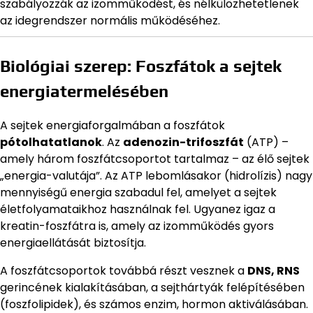
szabályozzák az izomműködést, és nélkülözhetetlenek
az idegrendszer normális működéséhez.
Biológiai szerep: Foszfátok a sejtek
energiatermelésében
A sejtek energiaforgalmában a foszfátok
pótolhatatlanok
. Az
adenozin-trifoszfát
(ATP) –
amely három foszfátcsoportot tartalmaz – az élő sejtek
„energia-valutája”. Az ATP lebomlásakor (hidrolízis) nagy
mennyiségű energia szabadul fel, amelyet a sejtek
életfolyamataikhoz használnak fel. Ugyanez igaz a
kreatin-foszfátra is, amely az izomműködés gyors
energiaellátását biztosítja.
A foszfátcsoportok továbbá részt vesznek a
DNS, RNS
gerincének kialakításában, a sejthártyák felépítésében
(foszfolipidek), és számos enzim, hormon aktiválásában.