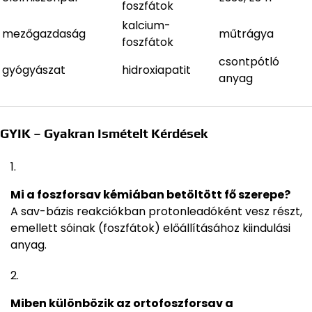
foszfátok
kalcium-
mezőgazdaság
műtrágya
foszfátok
csontpótló
gyógyászat
hidroxiapatit
anyag
GYIK – Gyakran Ismételt Kérdések
Mi a foszforsav kémiában betöltött fő szerepe?
A sav-bázis reakciókban protonleadóként vesz részt,
emellett sóinak (foszfátok) előállításához kiindulási
anyag.
Miben különbözik az ortofoszforsav a