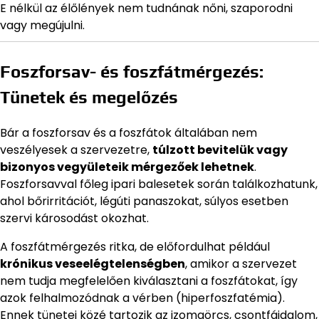
E nélkül az élőlények nem tudnának nőni, szaporodni
vagy megújulni.
Foszforsav- és foszfátmérgezés:
Tünetek és megelőzés
Bár a foszforsav és a foszfátok általában nem
veszélyesek a szervezetre,
túlzott bevitelük vagy
bizonyos vegyületeik mérgezőek lehetnek
.
Foszforsavval főleg ipari balesetek során találkozhatunk,
ahol bőrirritációt, légúti panaszokat, súlyos esetben
szervi károsodást okozhat.
A foszfátmérgezés ritka, de előfordulhat például
krónikus veseelégtelenségben
, amikor a szervezet
nem tudja megfelelően kiválasztani a foszfátokat, így
azok felhalmozódnak a vérben (hiperfoszfatémia).
Ennek tünetei közé tartozik az izomgörcs, csontfájdalom,