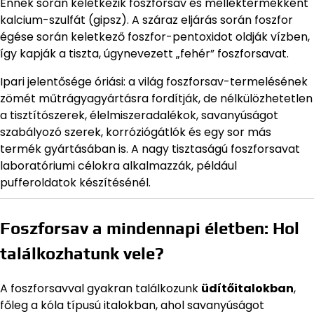
Ennek során keletkezik foszforsav és melléktermékként
kalcium-szulfát (gipsz). A száraz eljárás során foszfor
égése során keletkező foszfor-pentoxidot oldják vízben,
így kapják a tiszta, úgynevezett „fehér” foszforsavat.
Ipari jelentősége óriási: a világ foszforsav-termelésének
zömét műtrágyagyártásra fordítják, de nélkülözhetetlen
a tisztítószerek, élelmiszeradalékok, savanyúságot
szabályozó szerek, korróziógátlók és egy sor más
termék gyártásában is. A nagy tisztaságú foszforsavat
laboratóriumi célokra alkalmazzák, például
pufferoldatok készítésénél.
Foszforsav a mindennapi életben: Hol
találkozhatunk vele?
A foszforsavval gyakran találkozunk
üdítőitalokban
,
főleg a kóla típusú italokban, ahol savanyúságot