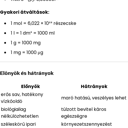
Gyakori átváltások:
1 mol = 6,022 × 10²³ részecske
1 l = 1 dm³ = 1000 ml
1 g = 1000 mg
1 mg = 1000 μg
Előnyök és hátrányok
Előnyök
Hátrányok
erős sav, hatékony
maró hatású, veszélyes lehet
vízkőoldó
biológiailag
túlzott bevitel káros
nélkülözhetetlen
egészségre
széleskörű ipari
környezetszennyezést