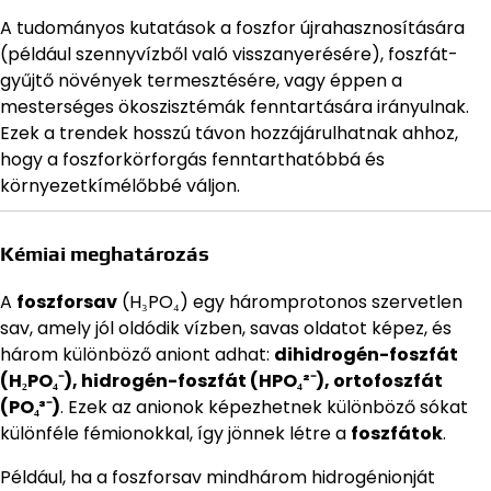
A tudományos kutatások a foszfor újrahasznosítására
(például szennyvízből való visszanyerésére), foszfát-
gyűjtő növények termesztésére, vagy éppen a
mesterséges ökoszisztémák fenntartására irányulnak.
Ezek a trendek hosszú távon hozzájárulhatnak ahhoz,
hogy a foszforkörforgás fenntarthatóbbá és
környezetkímélőbbé váljon.
Kémiai meghatározás
A
foszforsav
(H₃PO₄) egy háromprotonos szervetlen
sav, amely jól oldódik vízben, savas oldatot képez, és
három különböző aniont adhat:
dihidrogén-foszfát
(H₂PO₄⁻), hidrogén-foszfát (HPO₄²⁻), ortofoszfát
(PO₄³⁻)
. Ezek az anionok képezhetnek különböző sókat
különféle fémionokkal, így jönnek létre a
foszfátok
.
Például, ha a foszforsav mindhárom hidrogénionját