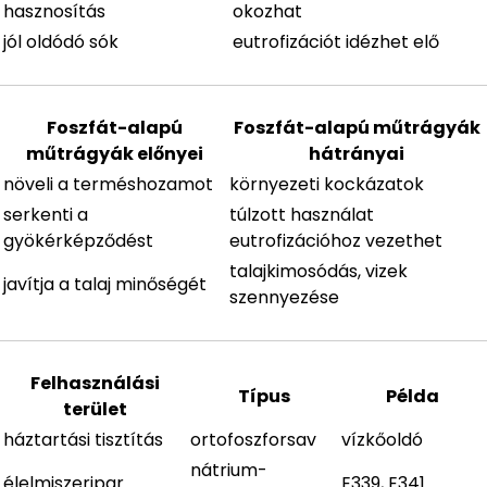
hasznosítás
okozhat
jól oldódó sók
eutrofizációt idézhet elő
Foszfát-alapú
Foszfát-alapú műtrágyák
műtrágyák előnyei
hátrányai
növeli a terméshozamot
környezeti kockázatok
serkenti a
túlzott használat
gyökérképződést
eutrofizációhoz vezethet
talajkimosódás, vizek
javítja a talaj minőségét
szennyezése
Felhasználási
Típus
Példa
terület
háztartási tisztítás
ortofoszforsav
vízkőoldó
nátrium-
élelmiszeripar
E339, E341