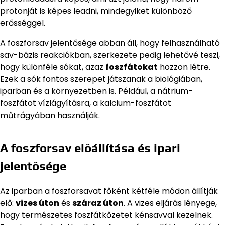
protonját is képes leadni, mindegyiket különböző
erősséggel.
A foszforsav jelentősége abban áll, hogy felhasználható
sav-bázis reakciókban, szerkezete pedig lehetővé teszi,
hogy különféle sókat, azaz
foszfátokat
hozzon létre.
Ezek a sók fontos szerepet játszanak a biológiában,
iparban és a környezetben is. Például, a nátrium-
foszfátot vízlágyításra, a kalcium-foszfátot
műtrágyában használják.
A foszforsav előállítása és ipari
jelentősége
Az iparban a foszforsavat főként kétféle módon állítják
elő:
vizes úton
és
száraz úton
. A vizes eljárás lényege,
hogy természetes foszfátkőzetet kénsavval kezelnek.