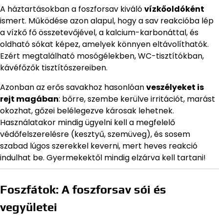
A háztartásokban a foszforsav kiváló
vízkőoldóként
ismert. Működése azon alapul, hogy a sav reakcióba lép
a vízkő fő összetevőjével, a kalcium-karbonáttal, és
oldható sókat képez, amelyek könnyen eltávolíthatók.
Ezért megtalálható mosógélekben, WC-tisztítókban,
kávéfőzők tisztítószereiben.
Azonban az erős savakhoz hasonlóan
veszélyeket is
rejt magában
: bőrre, szembe kerülve irritációt, marást
okozhat, gőzei belélegezve károsak lehetnek.
Használatakor mindig ügyelni kell a megfelelő
védőfelszerelésre (kesztyű, szemüveg), és sosem
szabad lúgos szerekkel keverni, mert heves reakció
indulhat be. Gyermekektől mindig elzárva kell tartani!
Foszfátok: A foszforsav sói és
vegyületei