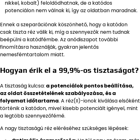
nikkel, kobalt) feloldódhatnak, de a katódos
potenciálon nem válnak ki, így az oldatban maradnak.
Ennek a szeparációnak köszönhető, hogy a katódon
csak tiszta réz válik ki, míg a szennyezők nem tudnak
beépülni a katódfémbe. Az anódiszapot további
finomításra használják, gyakran jelentős
nemesfémtartalom miatt.
Hogyan érik el a 99,9%-os tisztaságot?
A tisztaság kulcsa:
a potenciálok pontos beállítása,
az oldat összetételének szabályozása, és a
folyamat időtartama
. A réz(II)-ionok kiválása elsőként
történik a katódon, mivel kisebb potenciált igényel, mint
a legtöbb szennyezőfémé.
A nagy tisztaságú réz eléréséhez szükséges lépések: