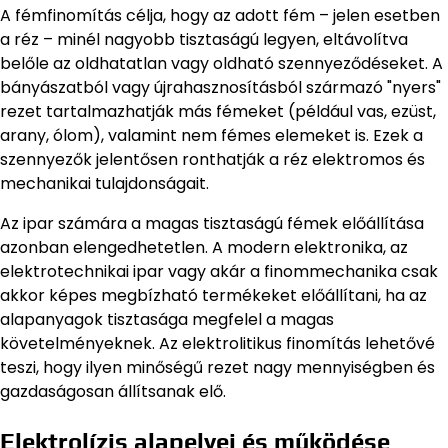
A fémfinomítás célja, hogy az adott fém – jelen esetben
a réz – minél nagyobb tisztaságú legyen, eltávolítva
belőle az oldhatatlan vagy oldható szennyeződéseket. A
bányászatból vagy újrahasznosításból származó "nyers"
rezet tartalmazhatják más fémeket (például vas, ezüst,
arany, ólom), valamint nem fémes elemeket is. Ezek a
szennyezők jelentősen ronthatják a réz elektromos és
mechanikai tulajdonságait.
Az ipar számára a magas tisztaságú fémek előállítása
azonban elengedhetetlen. A modern elektronika, az
elektrotechnikai ipar vagy akár a finommechanika csak
akkor képes megbízható termékeket előállítani, ha az
alapanyagok tisztasága megfelel a magas
követelményeknek. Az elektrolitikus finomítás lehetővé
teszi, hogy ilyen minőségű rezet nagy mennyiségben és
gazdaságosan állítsanak elő.
Elektrolízis alapelvei és működése