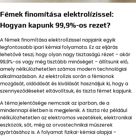
Fémek finomítása elektrolízissel:
Hogyan kapunk 99,9%-os rezet?
A fémek finomítása elektrolízissel napjaink egyik
legfontosabb ipari kémiai folyamata. Ez az eljárás
lehetővé teszi, hogy olyan nagy tisztaságú rézet – akár
99,9%-os vagy még tisztább minőséget – állítsunk elő,
amely nélkülözhetetlen számos modern technológiai
alkalmazásban. Az elektrolízis során a fémionok
mozgását, oldódását és kiválását használjuk ki, hogy a
szennyeződéseket eltávolítsuk, és tiszta fémet kapjunk.
A téma jelentősége nemcsak az iparban, de a
mindennapi életben is megjelenik. A tiszta réz például
nélkülözhetetlen az elektromos vezetékek, elektronikai
eszközök, sőt, még az orvostechnikai műszerek
gyártásához is. A folyamat fizikai-kémiai alapjai –