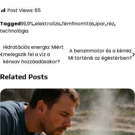
Post Views:
65
Tagged
99,9%
,
elektrolízis
,
fémfinomítás
,
ipar
,
réz
,
technológia
Hidratációs energia: Miért
Bejegyzés
A benzinmotor és a kémia:
melegszik fel a víz a
Mi történik az égéstérben?
navigáció
kénsav hozzáadásakor?
Related Posts