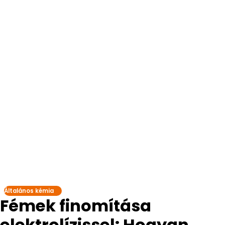
Általános kémia
Fémek finomítása
elektrolízissel: Hogyan