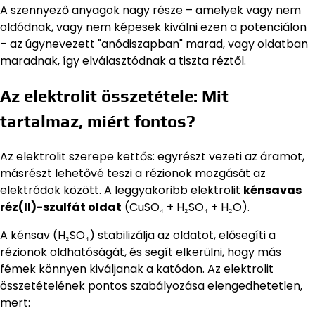
A szennyező anyagok nagy része – amelyek vagy nem
oldódnak, vagy nem képesek kiválni ezen a potenciálon
– az úgynevezett "anódiszapban" marad, vagy oldatban
maradnak, így elválasztódnak a tiszta réztől.
Az elektrolit összetétele: Mit
tartalmaz, miért fontos?
Az elektrolit szerepe kettős: egyrészt vezeti az áramot,
másrészt lehetővé teszi a rézionok mozgását az
elektródok között. A leggyakoribb elektrolit
kénsavas
réz(II)-szulfát oldat
(CuSO₄ + H₂SO₄ + H₂O).
A kénsav (H₂SO₄) stabilizálja az oldatot, elősegíti a
rézionok oldhatóságát, és segít elkerülni, hogy más
fémek könnyen kiváljanak a katódon. Az elektrolit
összetételének pontos szabályozása elengedhetetlen,
mert: