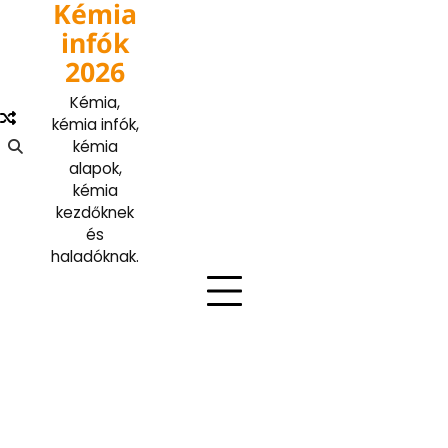
Kémia
Skip
to
infók
content
2026
Kémia,
kémia infók,
kémia
alapok,
kémia
kezdőknek
és
haladóknak.