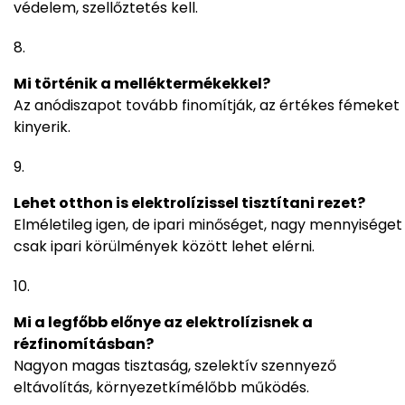
védelem, szellőztetés kell.
Mi történik a melléktermékekkel?
Az anódiszapot tovább finomítják, az értékes fémeket
kinyerik.
Lehet otthon is elektrolízissel tisztítani rezet?
Elméletileg igen, de ipari minőséget, nagy mennyiséget
csak ipari körülmények között lehet elérni.
Mi a legfőbb előnye az elektrolízisnek a
rézfinomításban?
Nagyon magas tisztaság, szelektív szennyező
eltávolítás, környezetkímélőbb működés.