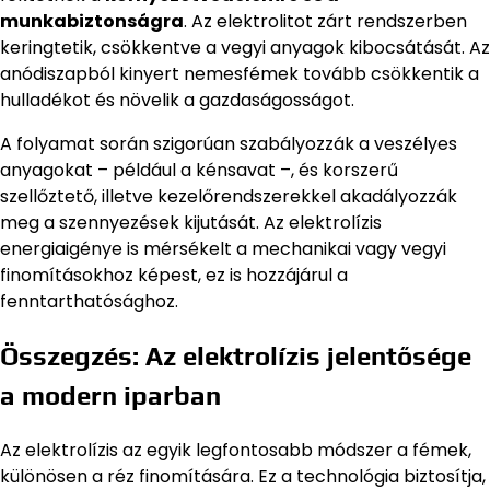
munkabiztonságra
. Az elektrolitot zárt rendszerben
keringtetik, csökkentve a vegyi anyagok kibocsátását. Az
anódiszapból kinyert nemesfémek tovább csökkentik a
hulladékot és növelik a gazdaságosságot.
A folyamat során szigorúan szabályozzák a veszélyes
anyagokat – például a kénsavat –, és korszerű
szellőztető, illetve kezelőrendszerekkel akadályozzák
meg a szennyezések kijutását. Az elektrolízis
energiaigénye is mérsékelt a mechanikai vagy vegyi
finomításokhoz képest, ez is hozzájárul a
fenntarthatósághoz.
Összegzés: Az elektrolízis jelentősége
a modern iparban
Az elektrolízis az egyik legfontosabb módszer a fémek,
különösen a réz finomítására. Ez a technológia biztosítja,