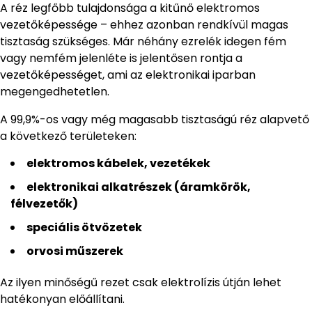
A réz legfőbb tulajdonsága a kitűnő elektromos
vezetőképessége – ehhez azonban rendkívül magas
tisztaság szükséges. Már néhány ezrelék idegen fém
vagy nemfém jelenléte is jelentősen rontja a
vezetőképességet, ami az elektronikai iparban
megengedhetetlen.
A 99,9%-os vagy még magasabb tisztaságú réz alapvető
a következő területeken:
elektromos kábelek, vezetékek
elektronikai alkatrészek (áramkörök,
félvezetők)
speciális ötvözetek
orvosi műszerek
Az ilyen minőségű rezet csak elektrolízis útján lehet
hatékonyan előállítani.