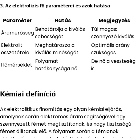
3. Az elektrolízis fő paraméterei és azok hatása
Paraméter
Hatás
Megjegyzés
Behatárolja a kiválás
Túl magas:
Áramerősség
sebességét
szennyező kiválás
Elektrolit
Meghatározza a
Optimális arány
összetétele
kiválás minőségét
szükséges
Folyamat
De nő a veszteség
Hőmérséklet
hatékonysága nő
is
Kémiai definíció
Az elektrolitikus finomítás egy olyan kémiai eljárás,
amelynek során elektromos áram segítségével egy
szennyezett fémet megtisztítanak, és nagy tisztaságú
fémet állítanak elő. A folyamat során a fémionok