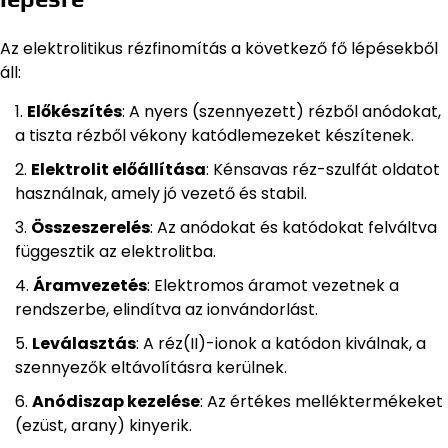
Az elektrolitikus rézfinomítás a következő fő lépésekből
áll:
Előkészítés
: A nyers (szennyezett) rézből anódokat,
a tiszta rézből vékony katódlemezeket készítenek.
Elektrolit előállítása
: Kénsavas réz-szulfát oldatot
használnak, amely jó vezető és stabil.
Összeszerelés
: Az anódokat és katódokat felváltva
függesztik az elektrolitba.
Áramvezetés
: Elektromos áramot vezetnek a
rendszerbe, elindítva az ionvándorlást.
Leválasztás
: A réz(II)-ionok a katódon kiválnak, a
szennyezők eltávolításra kerülnek.
Anódiszap kezelése
: Az értékes melléktermékeket
(ezüst, arany) kinyerik.