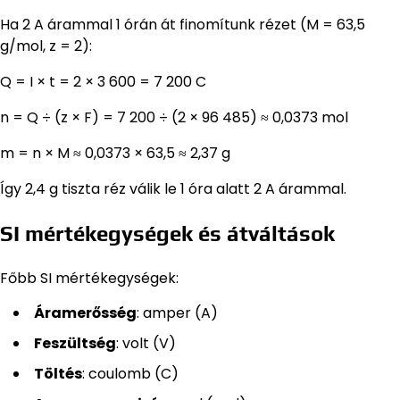
Ha 2 A árammal 1 órán át finomítunk rézet (M = 63,5
g/mol, z = 2):
Q = I × t = 2 × 3 600 = 7 200 C
n = Q ÷ (z × F) = 7 200 ÷ (2 × 96 485) ≈ 0,0373 mol
m = n × M ≈ 0,0373 × 63,5 ≈ 2,37 g
Így 2,4 g tiszta réz válik le 1 óra alatt 2 A árammal.
SI mértékegységek és átváltások
Főbb SI mértékegységek:
Áramerősség
: amper (A)
Feszültség
: volt (V)
Töltés
: coulomb (C)