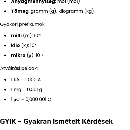
Anyagmennyiség
: mol (mol)
Tömeg
: gramm (g), kilogramm (kg)
Gyakori prefixumok:
milli
(m): 10⁻³
kilo
(k): 10³
mikro
(μ): 10⁻⁶
Átváltási példák:
1 kA = 1 000 A
1 mg = 0,001 g
1 μC = 0,000 001 C
GYIK – Gyakran Ismételt Kérdések