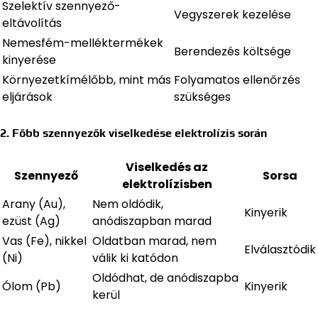
Szelektív szennyező-
Vegyszerek kezelése
eltávolítás
Nemesfém-melléktermékek
Berendezés költsége
kinyerése
Környezetkímélőbb, mint más
Folyamatos ellenőrzés
eljárások
szükséges
2. Főbb szennyezők viselkedése elektrolízis során
Viselkedés az
Szennyező
Sorsa
elektrolízisben
Arany (Au),
Nem oldódik,
Kinyerik
ezüst (Ag)
anódiszapban marad
Vas (Fe), nikkel
Oldatban marad, nem
Elválasztódik
(Ni)
válik ki katódon
Oldódhat, de anódiszapba
Ólom (Pb)
Kinyerik
kerül