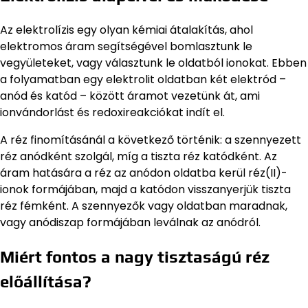
Az elektrolízis egy olyan kémiai átalakítás, ahol
elektromos áram segítségével bomlasztunk le
vegyületeket, vagy választunk le oldatból ionokat. Ebben
a folyamatban egy elektrolit oldatban két elektród –
anód és katód – között áramot vezetünk át, ami
ionvándorlást és redoxireakciókat indít el.
A réz finomításánál a következő történik: a szennyezett
réz anódként szolgál, míg a tiszta réz katódként. Az
áram hatására a réz az anódon oldatba kerül réz(II)-
ionok formájában, majd a katódon visszanyerjük tiszta
réz fémként. A szennyezők vagy oldatban maradnak,
vagy anódiszap formájában leválnak az anódról.
Miért fontos a nagy tisztaságú réz
előállítása?