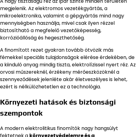
A nagy tisztaságú réz az ipar szinte minden területén
megjelenik. Az elektromos vezetékgyártás, a
mikroelektronika, valamint a gépgyártás mind nagy
mennyiségben használja, mivel csak ilyen rézzel
biztosítható a megfelelő vezetőképesség,
korrózióállóság és hegeszthetőség.
A finomított rezet gyakran tovább ötvözik más
fémekkel speciális tulajdonságok elérése érdekében, de
a kiinduló anyag mindig tiszta, elektrolízissel nyert réz. Az
orvosi műszereknél, érzékeny mérőeszközöknél a
szennyeződések jelenléte akár életveszélyes is lehet,
ezért is nélkülözhetetlen ez a technológia.
Környezeti hatások és biztonsági
szempontok
A modern elektrolitikus finomítók nagy hangsúlyt
fektetnek a
környezetvédelemre és a