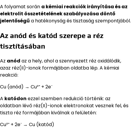
A folyamat során
a kémiai reakciók irányítása és az
elektrolit összetételének szabályozása döntő
jelentőségű
a hatékonyság és tisztaság szempontjából.
Az anód és katód szerepe a réz
tisztításában
Az
anód
az a hely, ahol a szennyezett réz oxidálódik,
azaz réz(II)-ionok formájában oldatba lép. A kémiai
reakció:
Cu (anód) → Cu²⁺ + 2e⁻
A
katódon
ezzel szemben redukció történik: az
oldatban lévő réz(II)-ionok elektronokat vesznek fel, és
tiszta réz formájában kiválnak a felületén:
Cu²⁺ + 2e⁻ → Cu (katód)