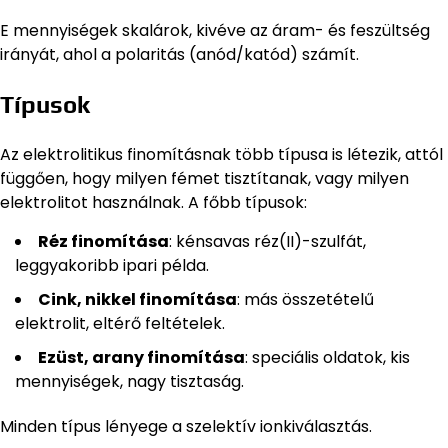
E mennyiségek skalárok, kivéve az áram- és feszültség
irányát, ahol a polaritás (anód/katód) számít.
Típusok
Az elektrolitikus finomításnak több típusa is létezik, attól
függően, hogy milyen fémet tisztítanak, vagy milyen
elektrolitot használnak. A főbb típusok:
Réz finomítása
: kénsavas réz(II)-szulfát,
leggyakoribb ipari példa.
Cink, nikkel finomítása
: más összetételű
elektrolit, eltérő feltételek.
Ezüst, arany finomítása
: speciális oldatok, kis
mennyiségek, nagy tisztaság.
Minden típus lényege a szelektív ionkiválasztás.