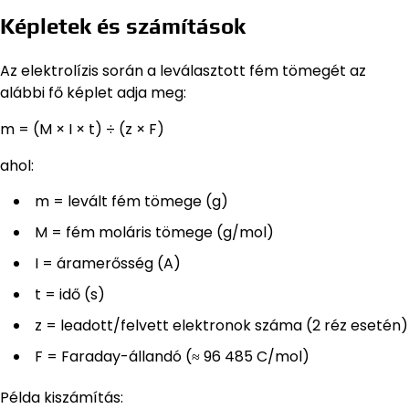
Képletek és számítások
Az elektrolízis során a leválasztott fém tömegét az
alábbi fő képlet adja meg:
m = (M × I × t) ÷ (z × F)
ahol:
m = levált fém tömege (g)
M = fém moláris tömege (g/mol)
I = áramerősség (A)
t = idő (s)
z = leadott/felvett elektronok száma (2 réz esetén)
F = Faraday-állandó (≈ 96 485 C/mol)
Példa kiszámítás: