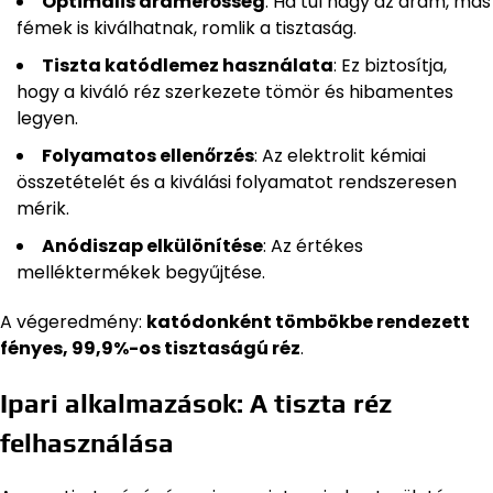
Optimális áramerősség
: Ha túl nagy az áram, más
fémek is kiválhatnak, romlik a tisztaság.
Tiszta katódlemez használata
: Ez biztosítja,
hogy a kiváló réz szerkezete tömör és hibamentes
legyen.
Folyamatos ellenőrzés
: Az elektrolit kémiai
összetételét és a kiválási folyamatot rendszeresen
mérik.
Anódiszap elkülönítése
: Az értékes
melléktermékek begyűjtése.
A végeredmény:
katódonként tömbökbe rendezett
fényes, 99,9%-os tisztaságú réz
.
Ipari alkalmazások: A tiszta réz
felhasználása