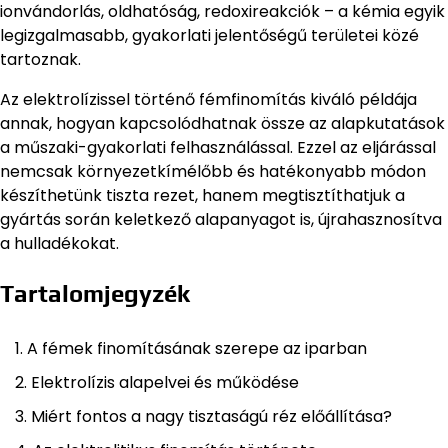
ionvándorlás, oldhatóság, redoxireakciók – a kémia egyik
legizgalmasabb, gyakorlati jelentőségű területei közé
tartoznak.
Az elektrolízissel történő fémfinomítás kiváló példája
annak, hogyan kapcsolódhatnak össze az alapkutatások
a műszaki-gyakorlati felhasználással. Ezzel az eljárással
nemcsak környezetkímélőbb és hatékonyabb módon
készíthetünk tiszta rezet, hanem megtisztíthatjuk a
gyártás során keletkező alapanyagot is, újrahasznosítva
a hulladékokat.
Tartalomjegyzék
A fémek finomításának szerepe az iparban
Elektrolízis alapelvei és működése
Miért fontos a nagy tisztaságú réz előállítása?