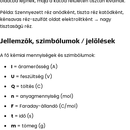
oldatba lépnek, majd a katód felületén tisztán kiválnak.
Példa: Szennyezett réz anódként, tiszta réz katódként,
kénsavas réz-szulfát oldat elektrolitként → nagy
tisztaságú réz.
Jellemzők, szimbólumok / jelölések
A fő kémiai mennyiségek és szimbólumok:
I
= áramerősség (A)
U
= feszültség (V)
Q
= töltés (C)
n
= anyagmennyiség (mol)
F
= Faraday-állandó (C/mol)
t
= idő (s)
m
= tömeg (g)