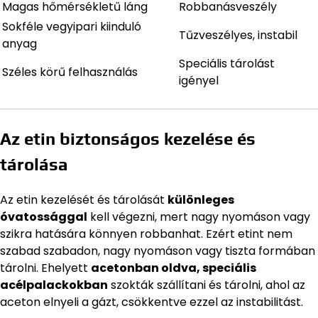
Magas hőmérsékletű láng
Robbanásveszély
Sokféle vegyipari kiinduló
Tűzveszélyes, instabil
anyag
Speciális tárolást
Széles körű felhasználás
igényel
Az etin biztonságos kezelése és
tárolása
Az etin kezelését és tárolását
különleges
óvatossággal
kell végezni, mert nagy nyomáson vagy
szikra hatására könnyen robbanhat. Ezért etint nem
szabad szabadon, nagy nyomáson vagy tiszta formában
tárolni. Ehelyett
acetonban oldva, speciális
acélpalackokban
szokták szállítani és tárolni, ahol az
aceton elnyeli a gázt, csökkentve ezzel az instabilitást.