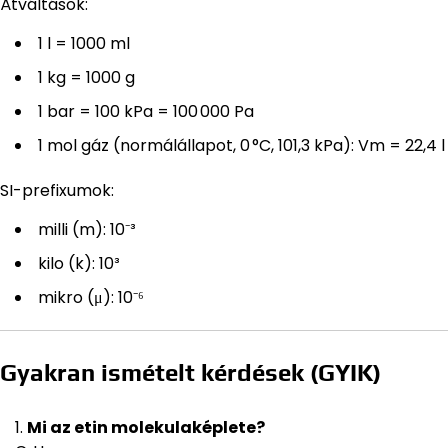
Átváltások:
1 l = 1000 ml
1 kg = 1000 g
1 bar = 100 kPa = 100 000 Pa
1 mol gáz (normálállapot, 0 °C, 101,3 kPa): Vm = 22,4 l
SI-prefixumok:
milli (m): 10⁻³
kilo (k): 10³
mikro (μ): 10⁻⁶
Gyakran ismételt kérdések (GYIK)
Mi az etin molekulaképlete?