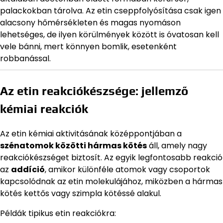
palackokban tárolva. Az etin cseppfolyósítása csak igen
alacsony hőmérsékleten és magas nyomáson
lehetséges, de ilyen körülmények között is óvatosan kell
vele bánni, mert könnyen bomlik, esetenként
robbanással.
Az etin reakciókészsége: jellemző
kémiai reakciók
Az etin kémiai aktivitásának középpontjában a
szénatomok közötti hármas kötés
áll, amely nagy
reakciókészséget biztosít. Az egyik legfontosabb reakció
az
addíció
, amikor különféle atomok vagy csoportok
kapcsolódnak az etin molekulájához, miközben a hármas
kötés kettős vagy szimpla kötéssé alakul.
Példák tipikus etin reakciókra: