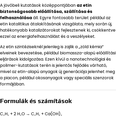
A jövőbeli kutatások középpontjában
az etin
biztonságosabb előállítása, szállítása és
felhasználása
áll. Egyre fontosabb terület például az
etin katalitikus átalakításának vizsgálata, mely során új,
hatékonyabb katalizátorokat fejlesztenek ki, csökkentve
ezzel az energiafelhasználást és a veszélyeket.
Az etin szintéziseknél jelenleg is zajlik a „zöld kémia”
elveinek bevezetése, például biomassza-alapú előállítási
eljárások kidolgozása. Ezen kívül a nanotechnológiai és
polimer-kutatások terén is jelentős fejlődés várható,
mivel az etin-alapú anyagok új generációja jelenhet meg
a piacon, például okosanyagok vagy speciális szenzorok
formájában.
Formulák és számítások
C₂H₂ + 2 H₂O → C₂H₂ + Ca(OH)₂