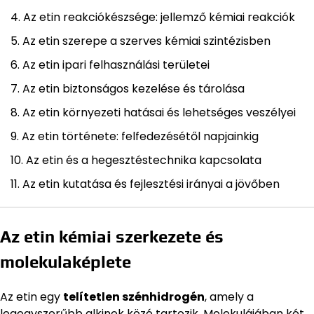
Az etin reakciókészsége: jellemző kémiai reakciók
Az etin szerepe a szerves kémiai szintézisben
Az etin ipari felhasználási területei
Az etin biztonságos kezelése és tárolása
Az etin környezeti hatásai és lehetséges veszélyei
Az etin története: felfedezésétől napjainkig
Az etin és a hegesztéstechnika kapcsolata
Az etin kutatása és fejlesztési irányai a jövőben
Az etin kémiai szerkezete és
molekulaképlete
Az etin egy
telítetlen szénhidrogén
, amely a
legegyszerűbb alkinek közé tartozik. Molekulájában két