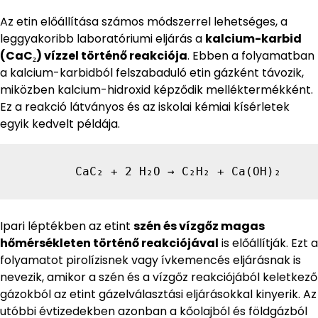
Az etin előállítása számos módszerrel lehetséges, a
leggyakoribb laboratóriumi eljárás a
kalcium-karbid
(CaC₂) vízzel történő reakciója
. Ebben a folyamatban
a kalcium-karbidból felszabaduló etin gázként távozik,
miközben kalcium-hidroxid képződik melléktermékként.
Ez a reakció látványos és az iskolai kémiai kísérletek
egyik kedvelt példája.
        CaC₂ + 2 H₂O → C₂H₂ + Ca(OH)₂
Ipari léptékben az etint
szén és vízgőz magas
hőmérsékleten történő reakciójával
is előállítják. Ezt a
folyamatot pirolízisnek vagy ívkemencés eljárásnak is
nevezik, amikor a szén és a vízgőz reakciójából keletkező
gázokból az etint gázelválasztási eljárásokkal kinyerik. Az
utóbbi évtizedekben azonban a kőolajból és földgázból