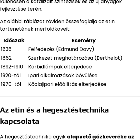
különösen a katalizált szintézisek és az új anyagok
fejlesztése terén.
Az alábbi táblázat röviden összefoglalja az etin
történetének mérföldköveit:
Időszak
Esemény
1836
Felfedezés (Edmund Davy)
1862
Szerkezet meghatározása (Berthelot)
1892-1910
Karbidlámpák elterjedése
1920-tól
Ipari alkalmazások bővülése
1970-től
Kőolajipari előállítás elterjedése
Az etin és a hegesztéstechnika
kapcsolata
A hegesztéstechnika egyik
alapvető gázkeveréke az