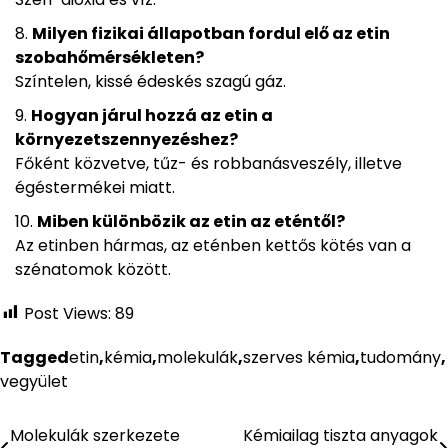
Milyen fizikai állapotban fordul elő az etin
szobahőmérsékleten?
Színtelen, kissé édeskés szagú gáz.
Hogyan járul hozzá az etin a
környezetszennyezéshez?
Főként közvetve, tűz- és robbanásveszély, illetve
égéstermékei miatt.
Miben különbözik az etin az eténtől?
Az etinben hármas, az eténben kettős kötés van a
szénatomok között.
Post Views:
89
Tagged
etin
,
kémia
,
molekulák
,
szerves kémia
,
tudomány
,
vegyület
Molekulák szerkezete
Kémiailag tiszta anyagok
Bejegyzés