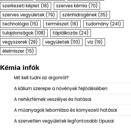
szerkezeti képlet
(18)
szerves kémia
(70)
szerves vegyületek
(79)
szénhidrogének
(35)
technológia
(15)
természet
(16)
tudomány
(241)
tulajdonságok
(108)
táplálkozás
(24)
vegyszerek
(29)
vegyületek
(110)
víz
(19)
élelmiszer
(15)
Kémia infók
Mit kell tudni az argonról?
A kálium szerepe a növények fejlődésében
A nehézfémek veszélyei és hatásai
A műanyagok lebomlása és környezeti hatásai
A szervetlen vegyületek legfontosabb típusai