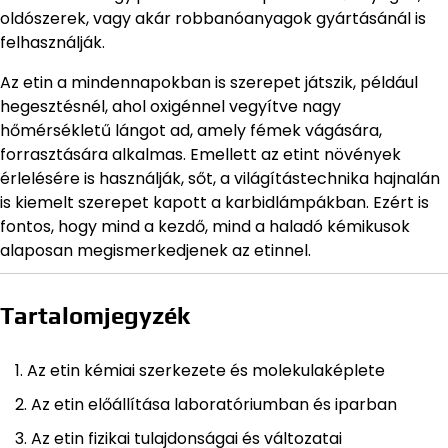
oldószerek, vagy akár robbanóanyagok gyártásánál is
felhasználják.
Az etin a mindennapokban is szerepet játszik, például
hegesztésnél, ahol oxigénnel vegyítve nagy
hőmérsékletű lángot ad, amely fémek vágására,
forrasztására alkalmas. Emellett az etint növények
érlelésére is használják, sőt, a világítástechnika hajnalán
is kiemelt szerepet kapott a karbidlámpákban. Ezért is
fontos, hogy mind a kezdő, mind a haladó kémikusok
alaposan megismerkedjenek az etinnel.
Tartalomjegyzék
Az etin kémiai szerkezete és molekulaképlete
Az etin előállítása laboratóriumban és iparban
Az etin fizikai tulajdonságai és változatai