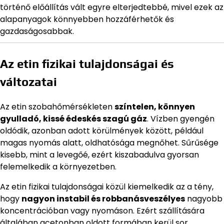
történő előállítás vált egyre elterjedtebbé, mivel ezek az
alapanyagok könnyebben hozzáférhetők és
gazdaságosabbak.
Az etin fizikai tulajdonságai és
változatai
Az etin szobahőmérsékleten
színtelen, könnyen
gyulladó, kissé édeskés szagú gáz
. Vízben gyengén
oldódik, azonban adott körülmények között, például
magas nyomás alatt, oldhatósága megnőhet. Sűrűsége
kisebb, mint a levegőé, ezért kiszabadulva gyorsan
felemelkedik a környezetben.
Az etin fizikai tulajdonságai közül kiemelkedik az a tény,
hogy
nagyon instabil és robbanásveszélyes
nagyobb
koncentrációban vagy nyomáson. Ezért szállítására
általában acetonban oldott formában kerül sor,