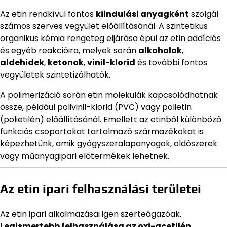
Az etin rendkívül fontos
kiindulási anyagként
szolgál
számos szerves vegyület előállításánál. A szintetikus
organikus kémia rengeteg eljárása épül az etin addíciós
és egyéb reakcióira, melyek során
alkoholok
,
aldehidek
,
ketonok
,
vinil-klorid
és további fontos
vegyületek szintetizálhatók.
A polimerizáció során etin molekulák kapcsolódhatnak
össze, például polivinil-klorid (PVC) vagy polietin
(polietilén) előállításánál. Emellett az etinből különböző
funkciós csoportokat tartalmazó származékokat is
képezhetünk, amik gyógyszeralapanyagok, oldószerek
vagy műanyagipari előtermékek lehetnek.
Az etin ipari felhasználási területei
Az etin ipari alkalmazásai igen szerteágazóak.
Legismertebb felhasználása az oxi-acetilén