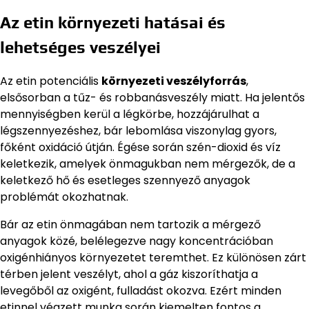
Az etin környezeti hatásai és
lehetséges veszélyei
Az etin potenciális
környezeti veszélyforrás
,
elsősorban a tűz- és robbanásveszély miatt. Ha jelentős
mennyiségben kerül a légkörbe, hozzájárulhat a
légszennyezéshez, bár lebomlása viszonylag gyors,
főként oxidáció útján. Égése során szén-dioxid és víz
keletkezik, amelyek önmagukban nem mérgezők, de a
keletkező hő és esetleges szennyező anyagok
problémát okozhatnak.
Bár az etin önmagában nem tartozik a mérgező
anyagok közé, belélegezve nagy koncentrációban
oxigénhiányos környezetet teremthet. Ez különösen zárt
térben jelent veszélyt, ahol a gáz kiszoríthatja a
levegőből az oxigént, fulladást okozva. Ezért minden
etinnel végzett munka során kiemelten fontos a