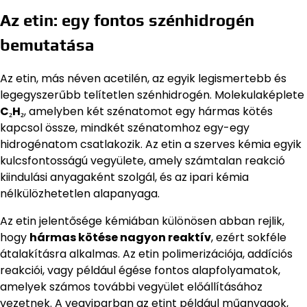
Az etin: egy fontos szénhidrogén
bemutatása
Az etin, más néven acetilén, az egyik legismertebb és
legegyszerűbb telítetlen szénhidrogén. Molekulaképlete
C₂H₂
, amelyben két szénatomot egy hármas kötés
kapcsol össze, mindkét szénatomhoz egy-egy
hidrogénatom csatlakozik. Az etin a szerves kémia egyik
kulcsfontosságú vegyülete, amely számtalan reakció
kiindulási anyagaként szolgál, és az ipari kémia
nélkülözhetetlen alapanyaga.
Az etin jelentősége kémiában különösen abban rejlik,
hogy
hármas kötése nagyon reaktív
, ezért sokféle
átalakításra alkalmas. Az etin polimerizációja, addíciós
reakciói, vagy például égése fontos alapfolyamatok,
amelyek számos további vegyület előállításához
vezetnek. A vegyiparban az etint például műanyagok,