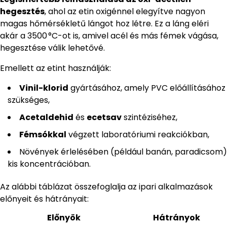
hegesztés
, ahol az etin oxigénnel elegyítve nagyon
magas hőmérsékletű lángot hoz létre. Ez a láng eléri
akár a 3500 °C-ot is, amivel acél és más fémek vágása,
hegesztése válik lehetővé.
Emellett az etint használják:
Vinil-klorid
gyártásához, amely PVC előállításához
szükséges,
Acetaldehid
és
ecetsav
szintéziséhez,
Fémsókkal
végzett laboratóriumi reakciókban,
Növények érlelésében (például banán, paradicsom)
kis koncentrációban.
Az alábbi táblázat összefoglalja az ipari alkalmazások
előnyeit és hátrányait:
Előnyök
Hátrányok