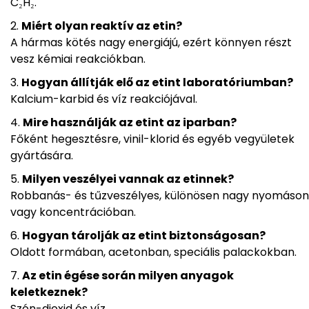
C₂H₂.
Miért olyan reaktív az etin?
A hármas kötés nagy energiájú, ezért könnyen részt
vesz kémiai reakciókban.
Hogyan állítják elő az etint laboratóriumban?
Kalcium-karbid és víz reakciójával.
Mire használják az etint az iparban?
Főként hegesztésre, vinil-klorid és egyéb vegyületek
gyártására.
Milyen veszélyei vannak az etinnek?
Robbanás- és tűzveszélyes, különösen nagy nyomáson
vagy koncentrációban.
Hogyan tárolják az etint biztonságosan?
Oldott formában, acetonban, speciális palackokban.
Az etin égése során milyen anyagok
keletkeznek?
Szén-dioxid és víz.