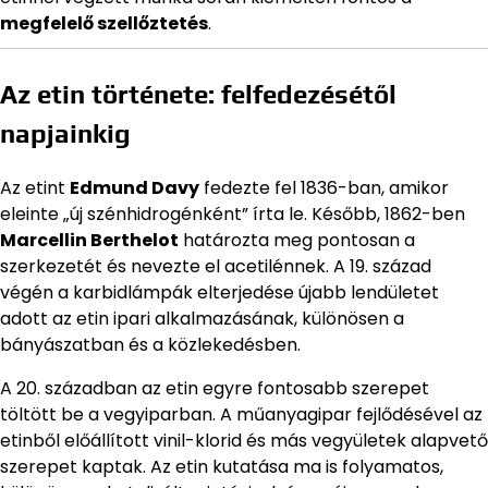
megfelelő szellőztetés
.
Az etin története: felfedezésétől
napjainkig
Az etint
Edmund Davy
fedezte fel 1836-ban, amikor
eleinte „új szénhidrogénként” írta le. Később, 1862-ben
Marcellin Berthelot
határozta meg pontosan a
szerkezetét és nevezte el acetilénnek. A 19. század
végén a karbidlámpák elterjedése újabb lendületet
adott az etin ipari alkalmazásának, különösen a
bányászatban és a közlekedésben.
A 20. században az etin egyre fontosabb szerepet
töltött be a vegyiparban. A műanyagipar fejlődésével az
etinből előállított vinil-klorid és más vegyületek alapvető
szerepet kaptak. Az etin kutatása ma is folyamatos,