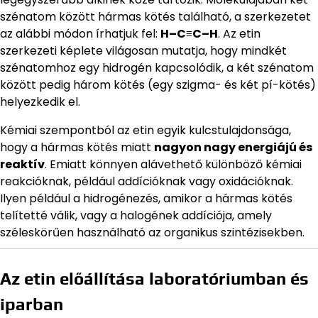
szénatom között hármas kötés található, a szerkezetet
az alábbi módon írhatjuk fel:
H–C≡C–H
. Az etin
szerkezeti képlete világosan mutatja, hogy mindkét
szénatomhoz egy hidrogén kapcsolódik, a két szénatom
között pedig három kötés (egy szigma- és két pí-kötés)
helyezkedik el.
Kémiai szempontból az etin egyik kulcstulajdonsága,
hogy a hármas kötés miatt
nagyon nagy energiájú és
reaktív
. Emiatt könnyen alávethető különböző kémiai
reakcióknak, például addícióknak vagy oxidációknak.
Ilyen például a hidrogénezés, amikor a hármas kötés
telítetté válik, vagy a halogének addíciója, amely
széleskörűen használható az organikus szintézisekben.
Az etin előállítása laboratóriumban és
iparban