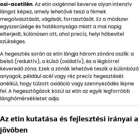
oxi-acetilén
. Az etin oxigénnel keverve olyan intenzív
lángot képez, amely lehetővé teszi a fémek
megolvasztását, vágását, forrasztását. Ez a módszer
egyszerűsége és hatékonysága miatt a mai napig
elterjedt, különösen ott, ahol precíz, helyi hőbevitel
szükséges.
A hegesztés során az etin lángja három zónára oszlik: a
belső (reduktív), a külső (oxidatív), és a légkörrel
keveredő zóna. Ezek a zónák lehetővé teszik a különböző
anyagok, például acél vagy réz precíz hegesztését
anélkül, hogy túlzott oxidáció vagy szennyeződés lépne
fel. A hegesztőgázok közül az etin az egyik legforróbb
lánghőmérsékletet adja.
Az etin kutatása és fejlesztési irányai a
jövőben