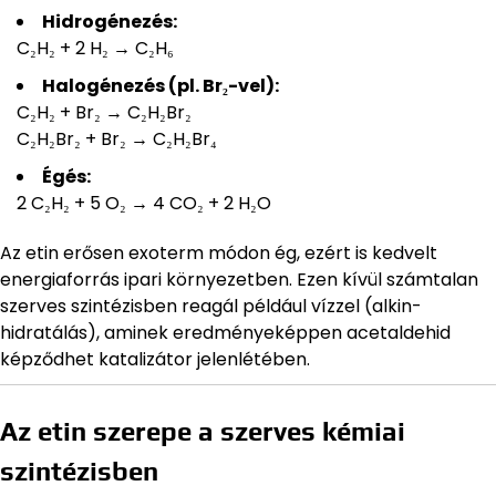
Hidrogénezés:
C₂H₂ + 2 H₂ → C₂H₆
Halogénezés (pl. Br₂-vel):
C₂H₂ + Br₂ → C₂H₂Br₂
C₂H₂Br₂ + Br₂ → C₂H₂Br₄
Égés:
2 C₂H₂ + 5 O₂ → 4 CO₂ + 2 H₂O
Az etin erősen exoterm módon ég, ezért is kedvelt
energiaforrás ipari környezetben. Ezen kívül számtalan
szerves szintézisben reagál például vízzel (alkin-
hidratálás), aminek eredményeképpen acetaldehid
képződhet katalizátor jelenlétében.
Az etin szerepe a szerves kémiai
szintézisben