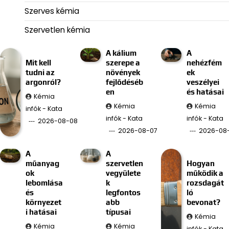
Szerves kémia
Szervetlen kémia
A kálium
A
Mit kell
szerepe a
nehézfém
tudni az
növények
ek
argonról?
fejlődéséb
veszélyei
en
és hatásai
Kémia
Kémia
Kémia
infók - Kata
infók - Kata
infók - Kata
2026-08-08
2026-08-07
2026-08
A
A
műanyag
szervetlen
Hogyan
ok
vegyülete
működik a
lebomlása
k
rozsdagát
és
legfontos
ló
környezet
abb
bevonat?
i hatásai
típusai
Kémia
Kémia
Kémia
infók - Kata