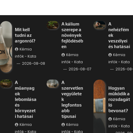
A kálium
A
Mit kell
szerepe a
nehézfém
tudni az
növények
ek
argonról?
fejlődéséb
veszélyei
en
és hatásai
Kémia
Kémia
Kémia
infók - Kata
infók - Kata
infók - Kata
2026-08-08
2026-08-07
2026-08
A
A
műanyag
szervetlen
Hogyan
ok
vegyülete
működik a
lebomlása
k
rozsdagát
és
legfontos
ló
környezet
abb
bevonat?
i hatásai
típusai
Kémia
Kémia
Kémia
infók - Kata
infók - Kata
infók - Kata