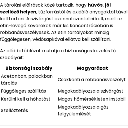
A tárolási előírások közé tartozik, hogy
hűvös, jól
szellőző helyen
, tűzforrástól és oxidáló anyagoktól távol
kell tartani. A szivárgást azonnal szüntetni kell, mert az
etin-levegő keverékek már kis koncentrációban is
robbanásveszélyesek. Az etin tartályokat mindig
függőlegesen, védősapkával ellátva kell szállítani.
Az alábbi táblázat mutatja a biztonságos kezelés fő
szabályait:
Biztonsági szabály
Magyarázat
Acetonban, palackban
Csökkenti a robbanásveszélyt
tárolás
Függőleges szállítás
Megakadályozza a szivárgást
Kerülni kell a hőhatást
Magas hőmérsékleten instabil
Megakadályozza a gáz
Szellőztetés
felgyülemlését