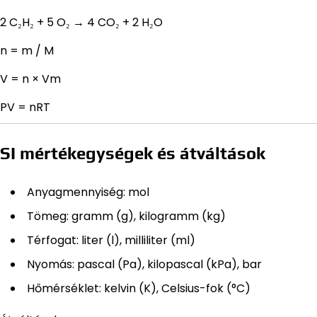
2 C₂H₂ + 5 O₂ → 4 CO₂ + 2 H₂O
n = m / M
V = n × Vm
PV = nRT
SI mértékegységek és átváltások
Anyagmennyiség: mol
Tömeg: gramm (g), kilogramm (kg)
Térfogat: liter (l), milliliter (ml)
Nyomás: pascal (Pa), kilopascal (kPa), bar
Hőmérséklet: kelvin (K), Celsius-fok (°C)