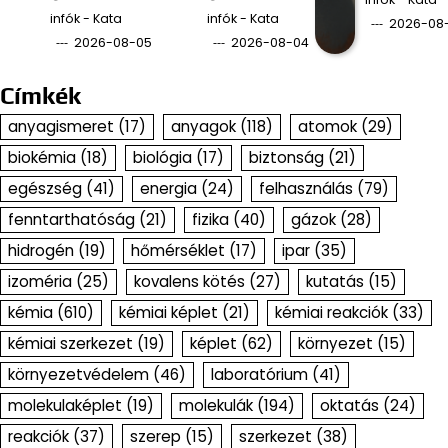
infók - Kata
infók - Kata
2026-08
2026-08-05
2026-08-04
Címkék
anyagismeret
(17)
anyagok
(118)
atomok
(29)
biokémia
(18)
biológia
(17)
biztonság
(21)
egészség
(41)
energia
(24)
felhasználás
(79)
fenntarthatóság
(21)
fizika
(40)
gázok
(28)
hidrogén
(19)
hőmérséklet
(17)
ipar
(35)
izoméria
(25)
kovalens kötés
(27)
kutatás
(15)
kémia
(610)
kémiai képlet
(21)
kémiai reakciók
(33)
kémiai szerkezet
(19)
képlet
(62)
környezet
(15)
környezetvédelem
(46)
laboratórium
(41)
molekulaképlet
(19)
molekulák
(194)
oktatás
(24)
reakciók
(37)
szerep
(15)
szerkezet
(38)