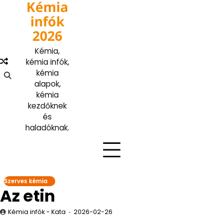
Kémia
Skip
to
infók
content
2026
Kémia,
kémia infók,
kémia
alapok,
kémia
kezdőknek
és
haladóknak.
Szerves kémia
Az etin
Kémia infók - Kata
2026-02-26