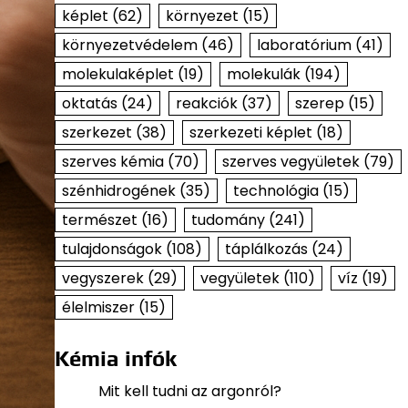
képlet
(62)
környezet
(15)
környezetvédelem
(46)
laboratórium
(41)
molekulaképlet
(19)
molekulák
(194)
oktatás
(24)
reakciók
(37)
szerep
(15)
szerkezet
(38)
szerkezeti képlet
(18)
szerves kémia
(70)
szerves vegyületek
(79)
szénhidrogének
(35)
technológia
(15)
természet
(16)
tudomány
(241)
tulajdonságok
(108)
táplálkozás
(24)
vegyszerek
(29)
vegyületek
(110)
víz
(19)
élelmiszer
(15)
Kémia infók
Mit kell tudni az argonról?