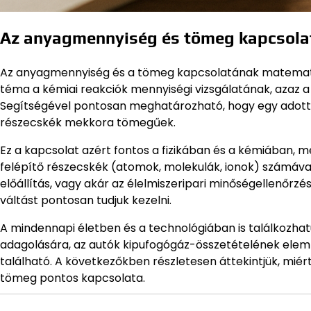
Az anyagmennyiség és tömeg kapcsolat
Az anyagmennyiség és a tömeg kapcsolatának matematikai 
téma a kémiai reakciók mennyiségi vizsgálatának, azaz 
Segítségével pontosan meghatározható, hogy egy adott 
részecskék mekkora tömegűek.
Ez a kapcsolat azért fontos a fizikában és a kémiában, 
felépítő részecskék (atomok, molekulák, ionok) számáva
előállítás, vagy akár az élelmiszeripari minőségellenőrz
váltást pontosan tudjuk kezelni.
A mindennapi életben és a technológiában is találkozhatu
adagolására, az autók kipufogógáz-összetételének elem
található. A következőkben részletesen áttekintjük, mi
tömeg pontos kapcsolata.