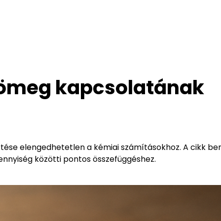
ömeg kapcsolatának
ése elengedhetetlen a kémiai számításokhoz. A cikk be
ennyiség közötti pontos összefüggéshez.