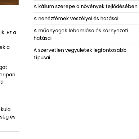
A kálium szerepe a növények fejlődésében
A nehézfémek veszélyei és hatásai
A műanyagok lebomlása és környezeti
k. Ez a
hatásai
ek a
A szervetlen vegyületek legfontosabb
típusai
got
eripari
ti
ekula
iség és