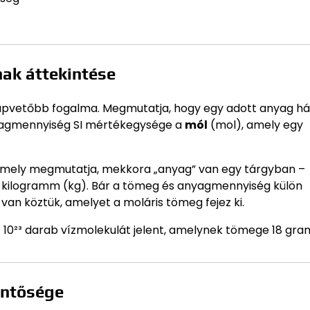
ak áttekintése
apvetőbb fogalma. Megmutatja, hogy egy adott anyag h
anyagmennyiség SI mértékegysége a
mól
(mol), amely egy
amely megmutatja, mekkora „anyag” van egy tárgyban –
e a kilogramm (kg). Bár a tömeg és anyagmennyiség külön
an köztük, amelyet a moláris tömeg fejez ki.
 10²³ darab vízmolekulát jelent, amelynek tömege 18 gr
entősége