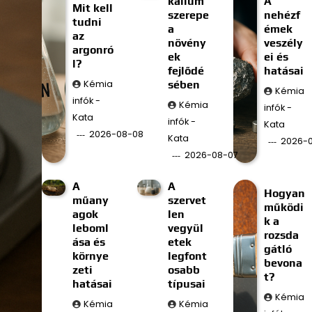
kálium
A
Mit kell
szerepe
nehézf
tudni
a
émek
az
növény
veszély
argonró
ek
ei és
l?
fejlődé
hatásai
Kémia
sében
Kémia
infók -
Kémia
infók -
Kata
infók -
Kata
2026-08-08
Kata
2026-
2026-08-07
A
A
Hogyan
műany
szervet
működi
agok
len
k a
leboml
vegyül
rozsda
ása és
etek
gátló
környe
legfont
bevona
zeti
osabb
t?
hatásai
típusai
Kémia
Kémia
Kémia