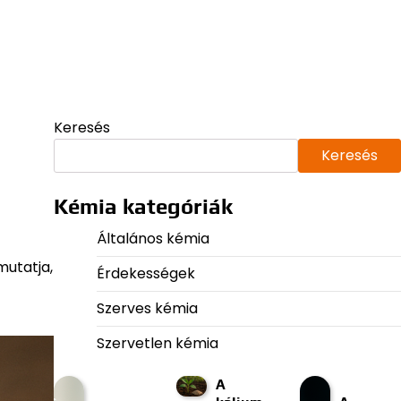
Keresés
Keresés
Kémia kategóriák
Általános kémia
mutatja,
Érdekességek
Szerves kémia
Szervetlen kémia
A