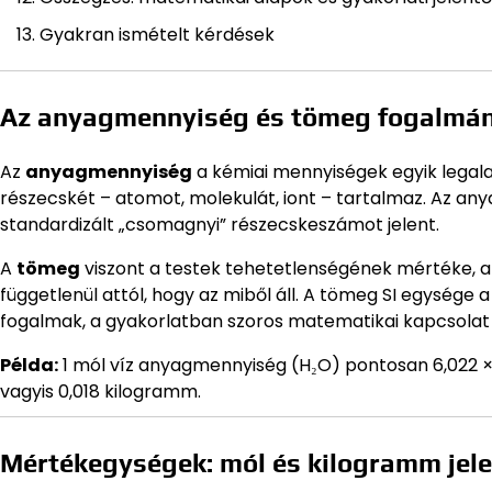
Gyakran ismételt kérdések
Az anyagmennyiség és tömeg fogalmán
Az
anyagmennyiség
a kémiai mennyiségek egyik legal
részecskét – atomot, molekulát, iont – tartalmaz. Az 
standardizált „csomagnyi” részecskeszámot jelent.
A
tömeg
viszont a testek tehetetlenségének mértéke, 
függetlenül attól, hogy az miből áll. A tömeg SI egység
fogalmak, a gyakorlatban szoros matematikai kapcsolat v
Példa:
1 mól víz anyagmennyiség (H₂O) pontosan 6,022 ×
vagyis 0,018 kilogramm.
Mértékegységek: mól és kilogramm jel