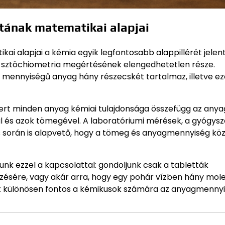
ának matematikai alapjai
alapjai a kémia egyik legfontosabb alappillérét jelenti
a sztöchiometria megértésének elengedhetetlen része.
mennyiségű anyag hány részecskét tartalmaz, illetve ez
mert minden anyag kémiai tulajdonsága összefügg az anya
l és azok tömegével. A laboratóriumi mérések, a gyógysz
és során is alapvető, hogy a tömeg és anyagmennyiség köz
nk ezzel a kapcsolattal: gondoljunk csak a tabletták
zésére, vagy akár arra, hogy egy pohár vízben hány mol
ért különösen fontos a kémikusok számára az anyagmenny