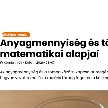
Általános kémia
Anyagmennyiség és t
matematikai alapjai
Kémia infók - Kata
2026-03-07
Az anyagmennyiség és a tömeg közötti kapcsolat megért
hogyan vezet a mol és a moláris tömeg fogalma a két m