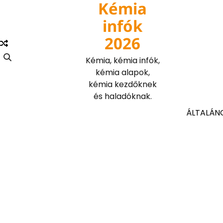
Kémia
Skip
to
infók
content
2026
Kémia, kémia infók,
kémia alapok,
kémia kezdőknek
és haladóknak.
ÁLTALÁN