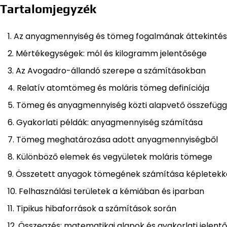
Tartalomjegyzék
Az anyagmennyiség és tömeg fogalmának áttekinté
Mértékegységek: mól és kilogramm jelentősége
Az Avogadro-állandó szerepe a számításokban
Relatív atomtömeg és moláris tömeg definíciója
Tömeg és anyagmennyiség közti alapvető összefüg
Gyakorlati példák: anyagmennyiség számítása
Tömeg meghatározása adott anyagmennyiségből
Különböző elemek és vegyületek moláris tömege
Összetett anyagok tömegének számítása képletekk
Felhasználási területek a kémiában és iparban
Tipikus hibaforrások a számítások során
Összegzés: matematikai alapok és gyakorlati jelent