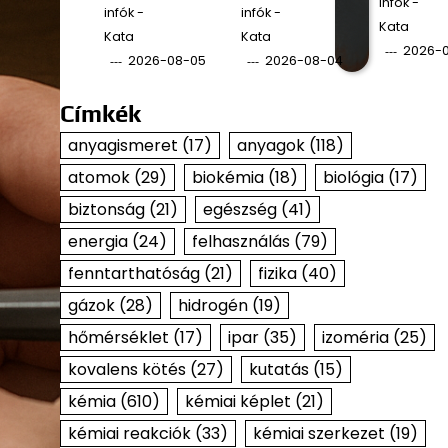
infók -
infók -
infók -
Kata
Kata
Kata
2026-
2026-08-05
2026-08-04
Címkék
anyagismeret
(17)
anyagok
(118)
atomok
(29)
biokémia
(18)
biológia
(17)
biztonság
(21)
egészség
(41)
energia
(24)
felhasználás
(79)
fenntarthatóság
(21)
fizika
(40)
gázok
(28)
hidrogén
(19)
hőmérséklet
(17)
ipar
(35)
izoméria
(25)
kovalens kötés
(27)
kutatás
(15)
kémia
(610)
kémiai képlet
(21)
kémiai reakciók
(33)
kémiai szerkezet
(19)