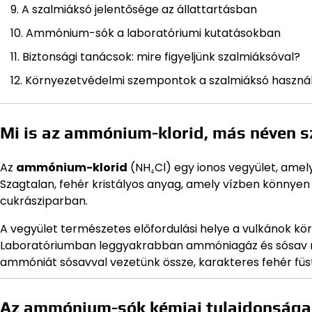
A szalmiáksó jelentősége az állattartásban
Ammónium-sók a laboratóriumi kutatásokban
Biztonsági tanácsok: mire figyeljünk szalmiáksóval?
Környezetvédelmi szempontok a szalmiáksó haszná
Mi is az ammónium-klorid, más néven 
Az
ammónium-klorid
(NH₄Cl) egy ionos vegyület, amely
Szagtalan, fehér kristályos anyag, amely vízben könnyen 
cukrásziparban.
A vegyület természetes előfordulási helye a vulkánok kör
Laboratóriumban leggyakrabban ammóniagáz és sósav rea
ammóniát sósavval vezetünk össze, karakteres fehér füst 
Az ammónium-sók kémiai tulajdonságai