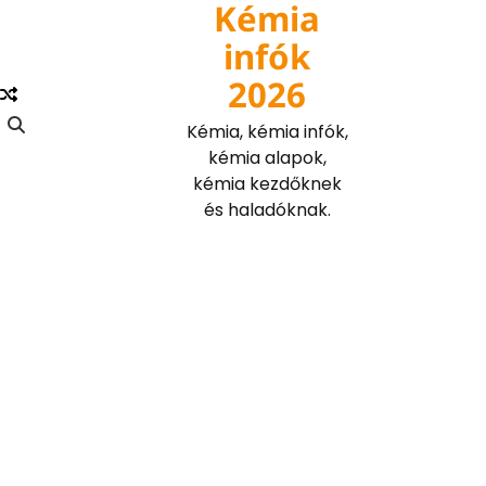
Kémia
Skip
to
infók
content
2026
Kémia, kémia infók,
kémia alapok,
kémia kezdőknek
és haladóknak.