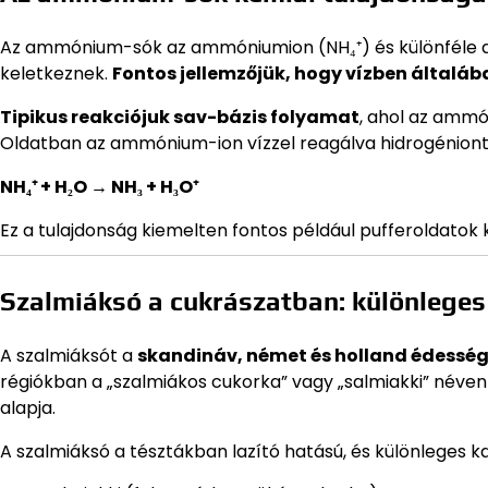
Az ammónium-sók az ammóniumion (NH₄⁺) és különféle anio
keletkeznek.
Fontos jellemzőjük, hogy vízben általáb
Tipikus reakciójuk sav-bázis folyamat
, ahol az ammó
Oldatban az ammónium-ion vízzel reagálva hidrogéniont 
NH₄⁺ + H₂O → NH₃ + H₃O⁺
Ez a tulajdonság kiemelten fontos például pufferoldatok 
Szalmiáksó a cukrászatban: különlege
A szalmiáksót a
skandináv, német és holland édessé
régiókban a „szalmiákos cukorka” vagy „salmiakki” néven 
alapja.
A szalmiáksó a tésztákban lazító hatású, és különleges 