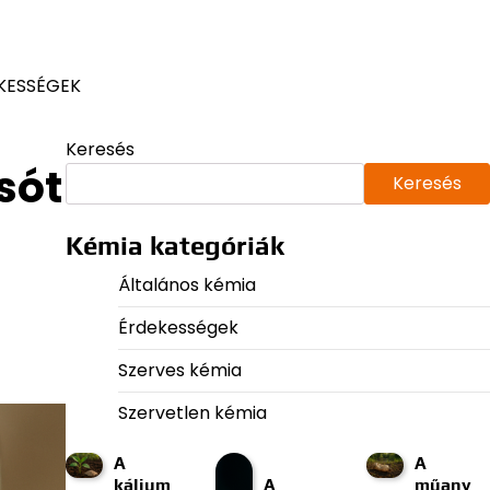
KESSÉGEK
Keresés
sót
Keresés
Kémia kategóriák
Általános kémia
Érdekességek
Szerves kémia
Szervetlen kémia
A
A
kálium
A
műany