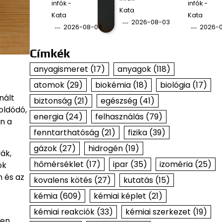
infók -
infók -
Kata
Kata
Kata
2026-08-03
2026-08-04
2026-
Címkék
anyagismeret
(17)
anyagok
(118)
atomok
(29)
biokémia
(18)
biológia
(17)
nált
biztonság
(21)
egészség
(41)
oldódó,
energia
(24)
felhasználás
(79)
n a
fenntarthatóság
(21)
fizika
(39)
gázok
(27)
hidrogén
(19)
ák,
hőmérséklet
(17)
ipar
(35)
izoméria
(25)
ók
n és az
kovalens kötés
(27)
kutatás
(15)
kémia
(609)
kémiai képlet
(21)
kémiai reakciók
(33)
kémiai szerkezet
(19)
en,