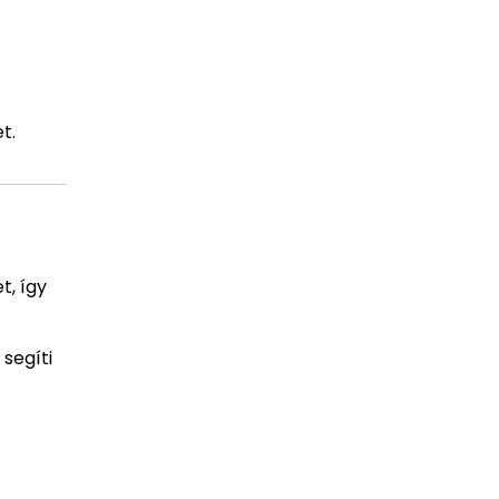
t.
t, így
 segíti