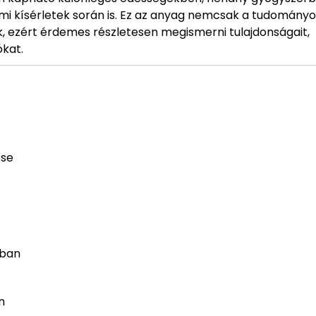
mi kísérletek során is. Ez az anyag nemcsak a tudományo
k, ezért érdemes részletesen megismerni tulajdonságait,
ókat.
ése
ában
n