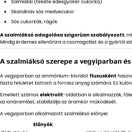
Salmiakki (fekete édesgyökér cukorka)
Skandináv sós medvecukor
Sós cukorkák, rágók
A szalmiáksó adagolása szigorúan szabályozott
, m
Mindig érdemes ellenőrizni a csomagolást és a gyártói el
A szalmiáksó szerepe a vegyiparban é
A vegyiparban az ammónium-kloridot
fluxusként
haszná
tiszta felületet biztosít a forrasz anyag számára. Ez külö
Emellett számos
elektrolit
-oldatban is alkalmazzák, főle
az ionáramlást, stabilizálja az áramkör működését.
A vegyiparban alkalmazott szalmiáksó előnyei:
Előnyök