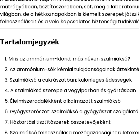
műtrágyákban, tisztítószerekben, sőt, még a laboratóriu
világban, de a hétköznapokban is kiemelt szerepet játszi
felhasználásait és a vele kapcsolatos biztonsági tudnival
Tartalomjegyzék
Mi is az ammónium-klorid, más néven szalmiáksó?
Az ammónium-sók kémiai tulajdonságainak áttekint
Szalmiáksó a cukrászatban: különleges édességek
A szalmiáksó szerepe a vegyiparban és gyártásban
Élelmiszeradalékként alkalmazott szalmiáksó
Gyógyszerészet: szalmiáksó a gyógyászat szolgálat
Háztartási tisztítószerek összetevőjeként
Szalmiáksó felhasználása mezőgazdasági területeke