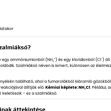
latakor
szalmiáksó?
 egy ammóniumionból (NH₄⁺) és egy kloridionból (Cl⁻) áll.
oldódik. Szalmiáksó néven is ismert, különösen az élelmis
nyékén található, ahol a fumarolákból kiáramló gőzökből v
kciójával állítják elő.
Kémiai képlete: NH₄Cl
. Például, 
keletkezik – ez a szalmiáksó.
nak áttekintése