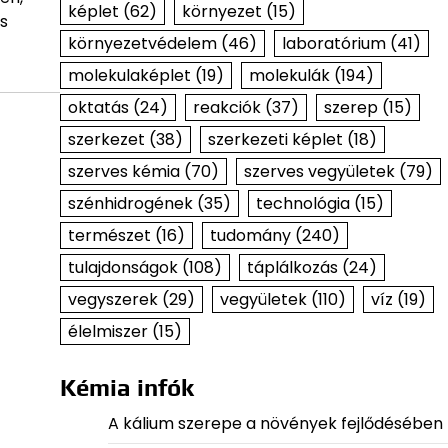
képlet
(62)
környezet
(15)
s
környezetvédelem
(46)
laboratórium
(41)
molekulaképlet
(19)
molekulák
(194)
oktatás
(24)
reakciók
(37)
szerep
(15)
szerkezet
(38)
szerkezeti képlet
(18)
szerves kémia
(70)
szerves vegyületek
(79)
szénhidrogének
(35)
technológia
(15)
természet
(16)
tudomány
(240)
tulajdonságok
(108)
táplálkozás
(24)
vegyszerek
(29)
vegyületek
(110)
víz
(19)
élelmiszer
(15)
Kémia infók
A kálium szerepe a növények fejlődésében