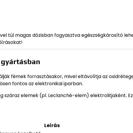
ivel túl magas dózisban fogyasztva egészségkárosító lehe
őírásokat!
s gyártásban
lják fémek forrasztásakor, mivel eltávolítja az oxidrétege
nösen fontos az elektronikai iparban.
g száraz elemek (pl. Leclanché-elem) elektrolitjaként. Ez
Leírás