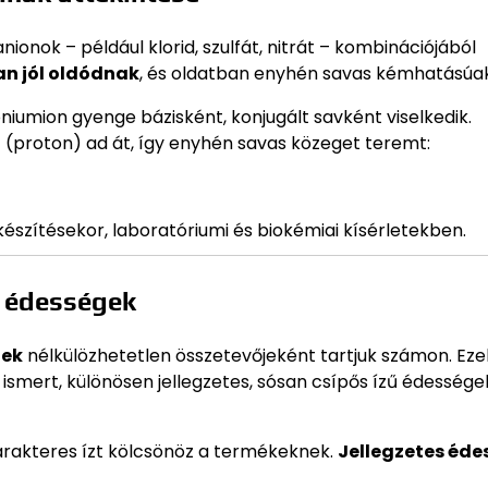
nok – például klorid, szulfát, nitrát – kombinációjából
an jól oldódnak
, és oldatban enyhén savas kémhatásúak
niumion gyenge bázisként, konjugált savként viselkedik.
(proton) ad át, így enyhén savas közeget teremt:
készítésekor, laboratóriumi és biokémiai kísérletekben.
s édességek
gek
nélkülözhetetlen összetevőjeként tartjuk számon. Ez
ismert, különösen jellegzetes, sósan csípős ízű édessége
karakteres ízt kölcsönöz a termékeknek.
Jellegzetes éde