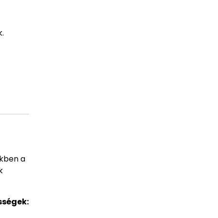
.
ekben a
k
sségek: