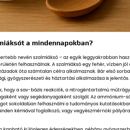
lmiáksót a mindennapokban?
rtebb nevén szalmiáksó – az egyik leggyakrabban hasz
etén felhasználnak. A szalmiáksó egy fehér, vízben jól 
zázadok óta számtalan célra alkalmaznak. Bár első sorba
i, gyógyszerészeti és háztartási alkalmazása is jelentős.
, hogy a sav-bázis reakciók, a nitrogéntartalmú műtrágy
nyagaként vagy segédanyagaként szolgál. Az ammónium-s
yagot sokoldalúan felhasználni a tudományos kutatásokba
minden kémiával foglalkozó, vagy vegyészmérnöki pályára
an kapható különleges édességekben, néhány gyógyszerb