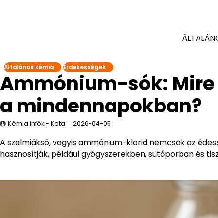
ÁLTALÁN
Általános kémia
Érdekességek
Ammónium-sók: Mire h
a mindennapokban?
Kémia infók - Kata
2026-04-05
A szalmiáksó, vagyis ammónium-klorid nemcsak az édes
hasznosítják, például gyógyszerekben, sütőporban és tis