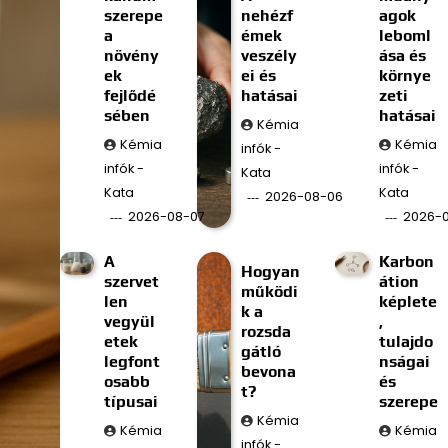
szerepe
nehézf
agok
a
émek
leboml
növény
veszély
ása és
ek
ei és
környe
fejlődé
hatásai
zeti
sében
hatásai
Kémia
Kémia
Kémia
infók -
infók -
infók -
Kata
Kata
Kata
2026-08-06
2026-08-07
2026-
A
Karbon
Hogyan
szervet
átion
működi
len
képlete
k a
vegyül
,
rozsda
etek
tulajdo
gátló
legfont
nságai
bevona
osabb
és
t?
típusai
szerepe
Kémia
Kémia
Kémia
infók -