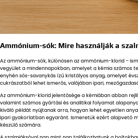
Ammónium-sók: Mire használják a sza
Az ammónium-sók, különösen az ammónium-klorid – isme
vegyület a mindennapokban, amelyet a kémia számos terül
enyhén sós-savanykás ízű kristályos anyag, amelyet évs
cukrászatból lehet ismerős, valójában ipari, mezőgazdaság
Az ammónium-klorid jelentősége a kémiában abban rejlik
valamint számos gyártási és analitikai folyamat alapa
kiváló példát nyújtanak arra, hogyan lehet egyetlen an
ipari gyakorlatban egyaránt. Ismeretük ezért alapvető 
készülő számára.
A szalmiáksóval nap mint nap találkozhatunk a boltokb