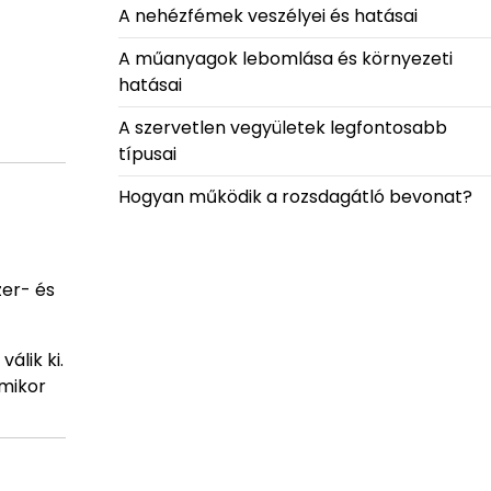
A nehézfémek veszélyei és hatásai
A műanyagok lebomlása és környezeti
hatásai
A szervetlen vegyületek legfontosabb
típusai
Hogyan működik a rozsdagátló bevonat?
zer- és
álik ki.
amikor