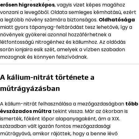
erősen higroszkópos
, vagyis vizet képes magához
vonzani a levegőből. Oldata semleges kémhatású, ezért
a legtöbb növény számára biztonságos.
Oldhatósága
miatt gyors tápanyag-feltáródást tesz lehetővé, így a
növények gyökerei azonnal hozzáférhetnek a
létfontosságú nitrogénhez és káliumhoz. Az oldódás
során ionjaira esik szét, amelyek a vízben szabadon
mozognak és könnyen felszívódnak.
A kálium-nitrát története a
műtrágyázásban
A kálium-nitrát felhasználása a mezőgazdaságban
több
évszázados múltra
tekint vissza. Már az ókorban is
ismerték, főként lőpor alapanyagaként, ám a XIX.
században vált igazán fontos mezőgazdasági
műtrágyává, amikor rájöttek, hogy a benne lévő