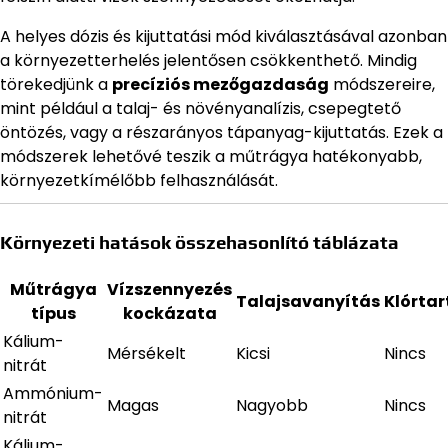
A helyes dózis és kijuttatási mód kiválasztásával azonban
a környezetterhelés jelentősen csökkenthető. Mindig
törekedjünk a
precíziós mezőgazdaság
módszereire,
mint például a talaj- és növényanalízis, csepegtető
öntözés, vagy a részarányos tápanyag-kijuttatás. Ezek a
módszerek lehetővé teszik a műtrágya hatékonyabb,
környezetkímélőbb felhasználását.
Környezeti hatások összehasonlító táblázata
Műtrágya
Vízszennyezés
Talajsavanyítás
Klórta
típus
kockázata
Kálium-
Mérsékelt
Kicsi
Nincs
nitrát
Ammónium-
Magas
Nagyobb
Nincs
nitrát
Kálium-