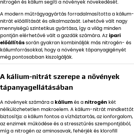
nitrogén és kálium segíti a növények növekedését.
A modern műtrágyagyártás forradalmasította a kálium-
nitrát előállítását és alkalmazását. Lehetővé vált nagy
mennyiségű szintetikus gyártása, így a világ minden
pontján elérhetővé vált a gazdák számára. Az
ipari
előállítás
során gyakran kombinálják más nitrogén- és
káliumforrásokkal, hogy a növények tápanyagigényét
még pontosabban kiszolgálják.
A kálium-nitrát szerepe a növények
tápanyagellátásában
A növények számára a
kálium
és a
nitrogén
két
nélkülözhetetlen makroelem. A kálium-nitrát mindkettőt
biztosítja: a kálium fontos a vízháztartás, az ionforgalom,
az enzimek működése és a stressztűrés szempontjából,
míg a nitrogén az aminosavak, fehérjék és klorofill