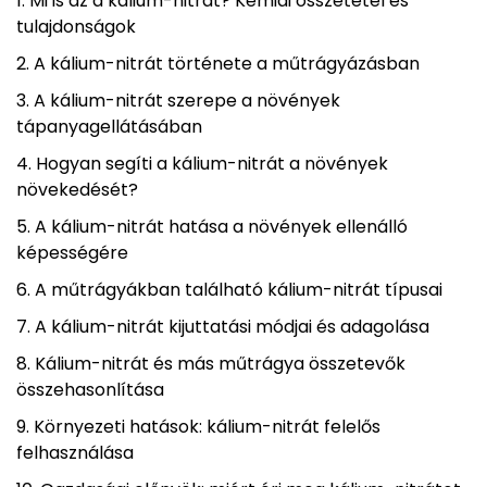
Mi is az a kálium-nitrát? Kémiai összetétel és
tulajdonságok
A kálium-nitrát története a műtrágyázásban
A kálium-nitrát szerepe a növények
tápanyagellátásában
Hogyan segíti a kálium-nitrát a növények
növekedését?
A kálium-nitrát hatása a növények ellenálló
képességére
A műtrágyákban található kálium-nitrát típusai
A kálium-nitrát kijuttatási módjai és adagolása
Kálium-nitrát és más műtrágya összetevők
összehasonlítása
Környezeti hatások: kálium-nitrát felelős
felhasználása