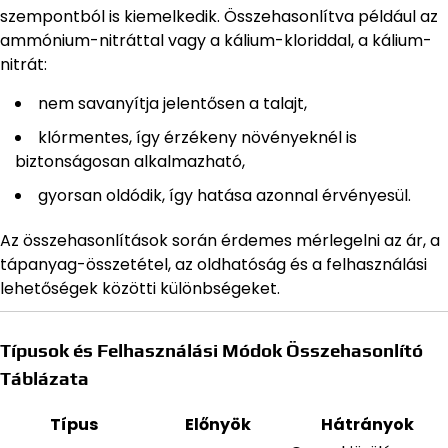
szempontból is kiemelkedik. Összehasonlítva például az
ammónium-nitráttal vagy a kálium-kloriddal, a kálium-
nitrát:
nem savanyítja jelentősen a talajt,
klórmentes, így érzékeny növényeknél is
biztonságosan alkalmazható,
gyorsan oldódik, így hatása azonnal érvényesül.
Az összehasonlítások során érdemes mérlegelni az ár, a
tápanyag-összetétel, az oldhatóság és a felhasználási
lehetőségek közötti különbségeket.
Típusok és Felhasználási Módok Összehasonlító
Táblázata
Típus
Előnyök
Hátrányok