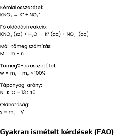
Kémiai összetétel:
KNO₃ → K⁺ + NO₃⁻
Fő oldódási reakció:
KNO₃ (sz) + H₂O → K⁺ (aq) + NO₃⁻ (aq)
Mól-tömeg számítás:
M = m ÷ n
Tömeg%-os összetétel:
w = m₁ ÷ m₀ × 100%
Tápanyag-arány:
N : K²O = 13 : 46
Oldhatóság:
s = m₁ ÷ V
Gyakran ismételt kérdések (FAQ)