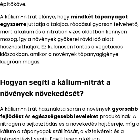
építőköve.
A kálium-nitrát előnye, hogy
mindkét tápanyagot
egyszerre
juttatja a talajba, ráadásul gyorsan felvehető,
mert a kálium és a nitrátion vizes oldatban könnyen
mozog, így a növények gyökerei rövid idő alatt
hasznosíthatják. Ez különösen fontos a vegetációs
időszakban, amikor a növények tápanyagigénye
kiugróan magas.
Hogyan segíti a kálium-nitrát a
növények növekedését?
A kálium-nitrát használata során a növények
gyorsabb
fejlődést
és
egészségesebb leveleket
produkálnak. A
nitrogén a sejtosztódás és a növekedés hajtóereje, míg a
kálium a tápanyagok szállítását, a vízfelvételt és a
fotoszintézist segíti. Együttesen a két ion