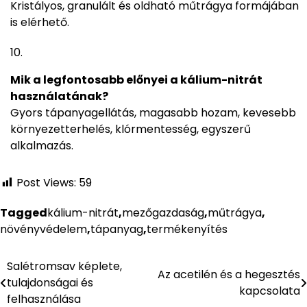
Kristályos, granulált és oldható műtrágya formájában
is elérhető.
Mik a legfontosabb előnyei a kálium-nitrát
használatának?
Gyors tápanyagellátás, magasabb hozam, kevesebb
környezetterhelés, klórmentesség, egyszerű
alkalmazás.
Post Views:
59
Tagged
kálium-nitrát
,
mezőgazdaság
,
műtrágya
,
növényvédelem
,
tápanyag
,
termékenyítés
Salétromsav képlete,
Bejegyzés
Az acetilén és a hegesztés
tulajdonságai és
kapcsolata
navigáció
felhasználása