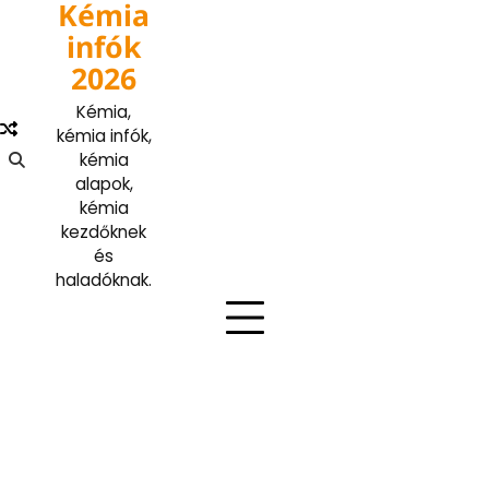
Kémia
Skip
to
infók
content
2026
Kémia,
kémia infók,
kémia
alapok,
kémia
kezdőknek
és
haladóknak.