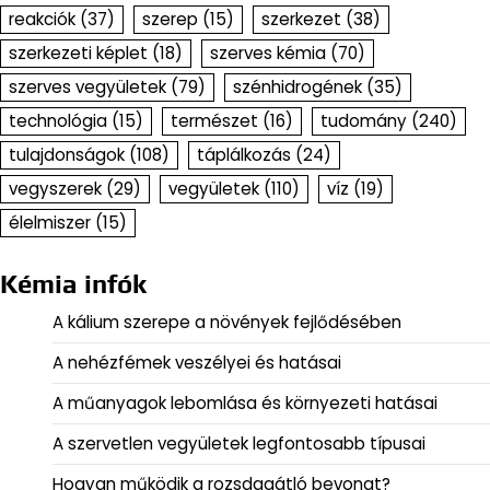
reakciók
(37)
szerep
(15)
szerkezet
(38)
szerkezeti képlet
(18)
szerves kémia
(70)
szerves vegyületek
(79)
szénhidrogének
(35)
technológia
(15)
természet
(16)
tudomány
(240)
tulajdonságok
(108)
táplálkozás
(24)
vegyszerek
(29)
vegyületek
(110)
víz
(19)
élelmiszer
(15)
Kémia infók
A kálium szerepe a növények fejlődésében
A nehézfémek veszélyei és hatásai
A műanyagok lebomlása és környezeti hatásai
A szervetlen vegyületek legfontosabb típusai
Hogyan működik a rozsdagátló bevonat?