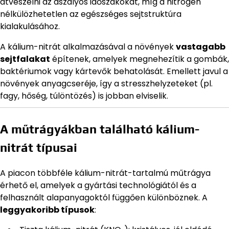
átvészelni az aszályos időszakokat, míg a nitrogén
nélkülözhetetlen az egészséges sejtstruktúra
kialakulásához.
A kálium-nitrát alkalmazásával a növények
vastagabb
sejtfalakat
építenek, amelyek megnehezítik a gombák,
baktériumok vagy kártevők behatolását. Emellett javul a
növények anyagcseréje, így a stresszhelyzeteket (pl.
fagy, hőség, túlöntözés) is jobban elviselik.
A műtrágyákban található kálium-
nitrát típusai
A piacon többféle kálium-nitrát-tartalmú műtrágya
érhető el, amelyek a gyártási technológiától és a
felhasznált alapanyagoktól függően különböznek. A
leggyakoribb típusok
: