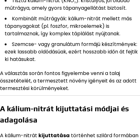
Tiszta kálium-nitrát (KNO₃): kristályos, jól oldódó
műtrágya, amely gyors tápanyagellátást biztosít.
Kombinált műtrágyák: kálium-nitrát mellett más
tápanyagokat (pl. foszfor, mikroelemek) is
tartalmaznak, így komplex táplálást nyújtanak.
Szemcse- vagy granulátum formájú készítmények:
ezek lassabb oldódásúak, ezért hosszabb időn át fejtik
ki hatásukat.
A választás során fontos figyelembe venni a talaj
összetételét, a termesztett növény igényeit és az adott
termesztési körülményeket.
A kálium-nitrát kijuttatási módjai és
adagolása
A kálium-nitrát
kijuttatása
történhet szilárd formában