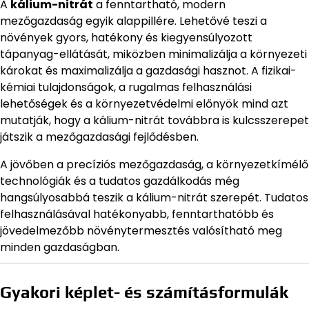
A
kálium-nitrát
a fenntartható, modern
mezőgazdaság egyik alappillére. Lehetővé teszi a
növények gyors, hatékony és kiegyensúlyozott
tápanyag-ellátását, miközben minimalizálja a környezeti
károkat és maximalizálja a gazdasági hasznot. A fizikai-
kémiai tulajdonságok, a rugalmas felhasználási
lehetőségek és a környezetvédelmi előnyök mind azt
mutatják, hogy a kálium-nitrát továbbra is kulcsszerepet
játszik a mezőgazdasági fejlődésben.
A jövőben a precíziós mezőgazdaság, a környezetkímélő
technológiák és a tudatos gazdálkodás még
hangsúlyosabbá teszik a kálium-nitrát szerepét. Tudatos
felhasználásával hatékonyabb, fenntarthatóbb és
jövedelmezőbb növénytermesztés valósítható meg
minden gazdaságban.
Gyakori képlet- és számításformulák