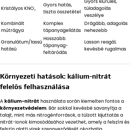
Gyors kiürülés,
Gyors hatás,
Kristályos KNO₃
túladagolás
tiszta összetétel
veszélye
Kombinált
Komplex
Drágább, adagolás
műtrágya
tápanyagellátás
nehezebb
Hosszabb
Granulátum/lassú
Lassan reagál,
tápanyag-
hatású
kevésbé rugalmas
feltáródás
Környezeti hatások: kálium-nitrát
felelős felhasználása
A
kálium-nitrát
használata során kiemelten fontos a
környezetvédelem
. Bár sokkal kevésbé savanyítja a
talajt, mint más nitrogénforrások, a túlzott kijuttatás a
nitrát-ionok kimosódásához vezethet, amely a felszíni és
felszín alatti vizek szennyeződését okozhatja.