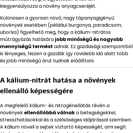
kiegyensúlyozza a növény anyagcseréjét.
Különösen a gyorsan növő, nagy tápanyagigényű
növények esetében (például burgonya, paradicsom,
uborka) figyelhető meg, hogy a kálium-nitrátos
műtrágyázás hatására
jobb minőségű és nagyobb
mennyiségű termést
adnak. Ez gazdasági szempontból
is lényeges, hiszen a gazdák így rövidebb idő alatt több
és jobb minőségű árut tudnak előállítani.
A kálium-nitrát hatása a növények
ellenálló képességére
A megfelelő kálium- és nitrogénellátás révén a
növények
ellenállóbbá válnak
a betegségekkel,
stresszhatásokkal és a szélsőséges időjárással szemben.
A kálium növeli a sejtek víztartó képességét, ami segít