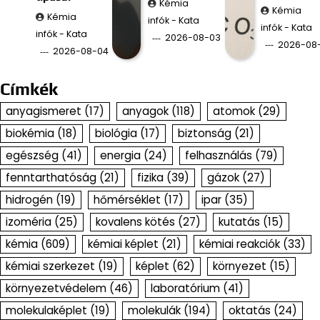
Kémia
Kémia
Kémia
infók - Kata
infók - Kata
infók - Kata
2026-08-03
2026-08
2026-08-04
Címkék
anyagismeret
(17)
anyagok
(118)
atomok
(29)
biokémia
(18)
biológia
(17)
biztonság
(21)
egészség
(41)
energia
(24)
felhasználás
(79)
fenntarthatóság
(21)
fizika
(39)
gázok
(27)
hidrogén
(19)
hőmérséklet
(17)
ipar
(35)
izoméria
(25)
kovalens kötés
(27)
kutatás
(15)
kémia
(609)
kémiai képlet
(21)
kémiai reakciók
(33)
kémiai szerkezet
(19)
képlet
(62)
környezet
(15)
környezetvédelem
(46)
laboratórium
(41)
molekulaképlet
(19)
molekulák
(194)
oktatás
(24)