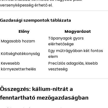
versenyképesség érhető el.
Gazdasági szempontok táblázata
Előny
Magyarázat
Tápanyagok gyors
Magasabb hozam
elérhetősége
Egy műtrágyában két fontos
Költséghatékonyság
elem
Kevesebb
Precíziós adagolás, kisebb
környezetterhelés
veszteség
Összegzés: kálium-nitrát a
fenntartható mezőgazdaságban