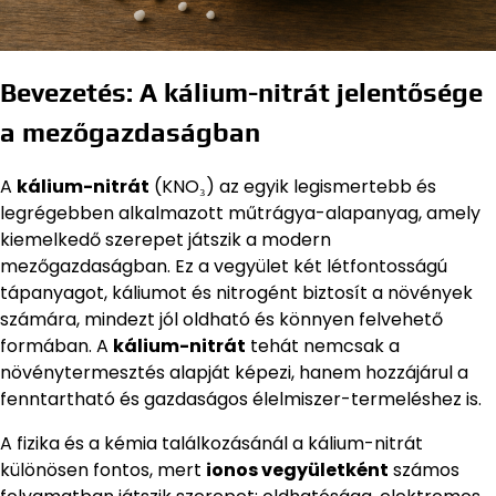
Bevezetés: A kálium-nitrát jelentősége
a mezőgazdaságban
A
kálium-nitrát
(KNO₃) az egyik legismertebb és
legrégebben alkalmazott műtrágya-alapanyag, amely
kiemelkedő szerepet játszik a modern
mezőgazdaságban. Ez a vegyület két létfontosságú
tápanyagot, káliumot és nitrogént biztosít a növények
számára, mindezt jól oldható és könnyen felvehető
formában. A
kálium-nitrát
tehát nemcsak a
növénytermesztés alapját képezi, hanem hozzájárul a
fenntartható és gazdaságos élelmiszer-termeléshez is.
A fizika és a kémia találkozásánál a kálium-nitrát
különösen fontos, mert
ionos vegyületként
számos