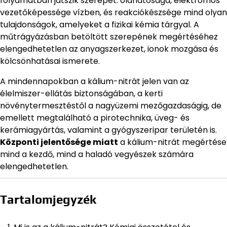
folyamatban játszik szerepet: oldhatósága, elektromos
vezetőképessége vízben, és reakciókészsége mind olyan
tulajdonságok, amelyeket a fizikai kémia tárgyal. A
műtrágyázásban betöltött szerepének megértéséhez
elengedhetetlen az anyagszerkezet, ionok mozgása és
kölcsönhatásai ismerete.
A mindennapokban a kálium-nitrát jelen van az
élelmiszer-ellátás biztonságában, a kerti
növénytermesztéstől a nagyüzemi mezőgazdaságig, de
emellett megtalálható a pirotechnika, üveg- és
kerámiagyártás, valamint a gyógyszeripar területén is.
Központi jelentősége miatt
a kálium-nitrát megértése
mind a kezdő, mind a haladó vegyészek számára
elengedhetetlen.
Tartalomjegyzék