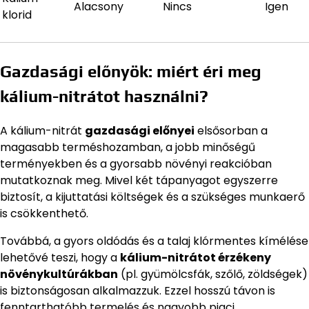
Alacsony
Nincs
Igen
klorid
Gazdasági előnyök: miért éri meg
kálium-nitrátot használni?
A kálium-nitrát
gazdasági előnyei
elsősorban a
magasabb terméshozamban, a jobb minőségű
terményekben és a gyorsabb növényi reakcióban
mutatkoznak meg. Mivel két tápanyagot egyszerre
biztosít, a kijuttatási költségek és a szükséges munkaerő
is csökkenthető.
Továbbá, a gyors oldódás és a talaj klórmentes kímélése
lehetővé teszi, hogy a
kálium-nitrátot érzékeny
növénykultúrákban
(pl. gyümölcsfák, szőlő, zöldségek)
is biztonságosan alkalmazzuk. Ezzel hosszú távon is
fenntarthatóbb termelés és nagyobb piaci