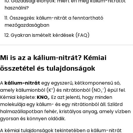
Gazdasági előnyök: miért éri meg kálium-nitrátot
használni?
Összegzés: kálium-nitrát a fenntartható
mezőgazdaságban
Gyakran ismételt kérdések (FAQ)
Mi is az a kálium-nitrát? Kémiai
összetétel és tulajdonságok
A
kálium-nitrát
egy egyszerű, kétkomponensű só,
amely káliumionból (K⁺) és nitrátionból (NO₃⁻) épül fel.
Kémiai képlete:
KNO₃
. Ez azt jelenti, hogy minden
molekulája egy kálium- és egy nitrátionból áll. Szilárd
halmazállapotban fehér, kristályos anyag, amely vízben
gyorsan és könnyen oldódik.
A kémiai tulajdonságok tekintetében a kálium-nitrát