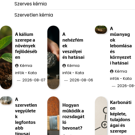
Szerves kémia
Szervetlen kémia
A
A kálium
A
műanyag
szerepe a
nehézfém
ok
növények
ek
lebomlása
fejlődéséb
veszélyei
és
en
és hatásai
környezet
i hatásai
Kémia
Kémia
Kémia
infók - Kata
infók - Kata
infók - Kata
2026-08-07
2026-08-06
2026-08
A
Karbonáti
szervetlen
Hogyan
on
vegyülete
működik a
képlete,
k
rozsdagát
tulajdons
legfontos
ló
ágai és
abb
bevonat?
szerepe
típusai