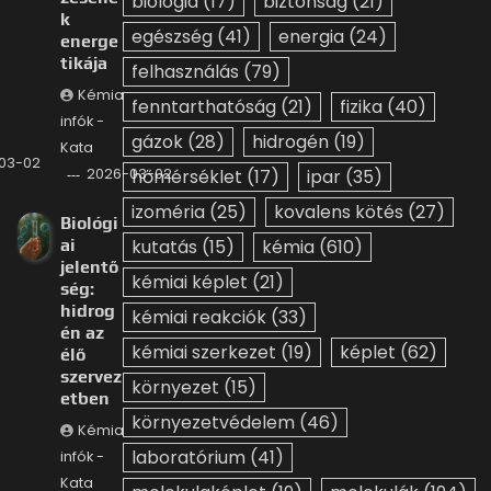
biológia
(17)
biztonság
(21)
k
egészség
(41)
energia
(24)
energe
tikája
felhasználás
(79)
Kémia
fenntarthatóság
(21)
fizika
(40)
infók -
gázok
(28)
hidrogén
(19)
Kata
03-02
2026-03-02
hőmérséklet
(17)
ipar
(35)
izoméria
(25)
kovalens kötés
(27)
Biológi
ai
kutatás
(15)
kémia
(610)
jelentő
kémiai képlet
(21)
ség:
hidrog
kémiai reakciók
(33)
én az
kémiai szerkezet
(19)
képlet
(62)
élő
szervez
környezet
(15)
etben
környezetvédelem
(46)
Kémia
laboratórium
(41)
infók -
Kata