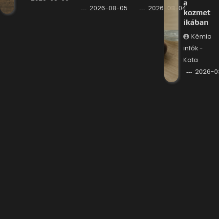
a
2026-08-05
2026-08-04
kozmet
ikában
Kémia
infók -
Kata
2026-0