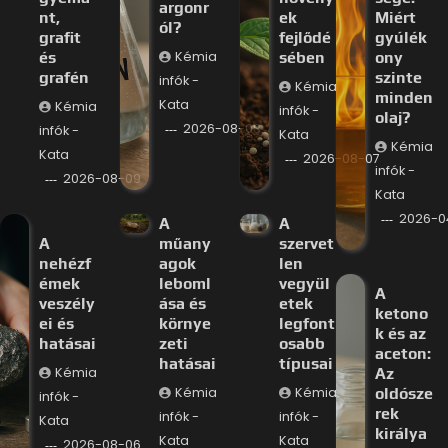
argonr
nt,
ek
Miért
ól?
grafit
fejlődé
gyúlék
és
Kémia
sében
ony
grafén
szinte
infók -
Kémia
minden
Kata
Kémia
infók -
olaj?
2026-08-08
infók -
Kata
Kémia
Kata
2026-08-07
infók -
2026-08-09
Kata
2026-0
A
A
A
műany
szervet
nehézf
agok
len
émek
leboml
vegyül
A
veszély
ása és
etek
ketono
ei és
környe
legfont
k és az
hatásai
zeti
osabb
aceton:
hatásai
típusai
Kémia
Az
Kémia
Kémia
oldósze
infók -
rek
infók -
infók -
Kata
királya
Kata
Kata
2026-08-06