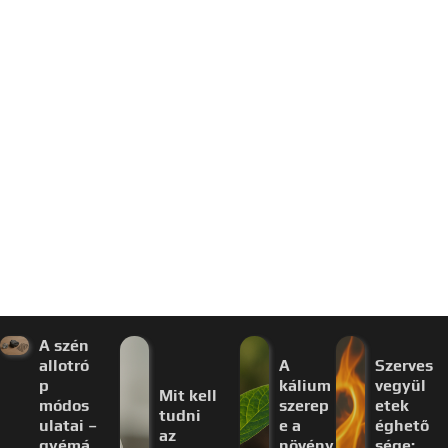
A szén
allotró
A
Szerves
p
kálium
vegyül
Mit kell
módos
szerep
etek
tudni
ulatai –
e a
éghető
az
gyémá
növény
sége: