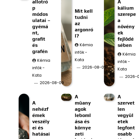
allotró
A
p
kálium
Mit kell
módos
szerepe
tudni
ulatai –
a
az
gyémá
növény
argonró
nt,
ek
l?
grafit
fejlődé
és
Kémia
sében
grafén
infók -
Kémia
Kata
Kémia
infók -
2026-08-08
infók -
Kata
Kata
2026-
2026-08-09
A
A
A
műany
szervet
nehézf
agok
len
émek
leboml
vegyül
veszély
ása és
etek
ei és
környe
legfont
hatásai
zeti
osabb