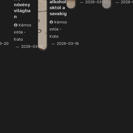
alkohol
2026-03-02
2026-
növény
októl a
világba
savakig
n
Kémia
Kémia
infók -
infók -
Kata
Kata
3-20
2026-03-19
2026-03-19