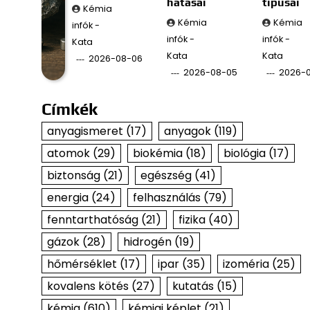
hatásai
típusai
Kémia
Kémia
Kémia
infók -
infók -
infók -
Kata
Kata
Kata
2026-08-06
2026-08-05
2026-
Címkék
anyagismeret
(17)
anyagok
(119)
atomok
(29)
biokémia
(18)
biológia
(17)
biztonság
(21)
egészség
(41)
energia
(24)
felhasználás
(79)
fenntarthatóság
(21)
fizika
(40)
gázok
(28)
hidrogén
(19)
hőmérséklet
(17)
ipar
(35)
izoméria
(25)
kovalens kötés
(27)
kutatás
(15)
kémia
(610)
kémiai képlet
(21)