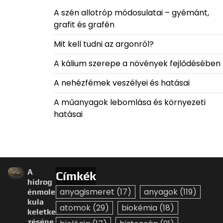
A szén allotróp módosulatai – gyémánt,
grafit és grafén
Mit kell tudni az argonról?
A kálium szerepe a növények fejlődésében
A nehézfémek veszélyei és hatásai
A műanyagok lebomlása és környezeti
hatásai
A
Címkék
hidrog
anyagismeret
(17)
anyagok
(119)
énmole
kula
atomok
(29)
biokémia
(18)
keletke
zéséne