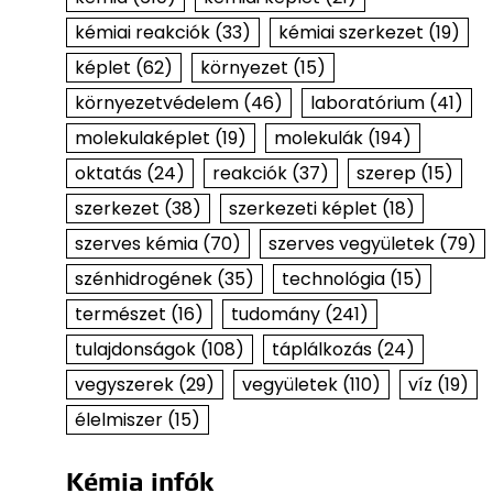
kémiai reakciók
(33)
kémiai szerkezet
(19)
képlet
(62)
környezet
(15)
környezetvédelem
(46)
laboratórium
(41)
molekulaképlet
(19)
molekulák
(194)
oktatás
(24)
reakciók
(37)
szerep
(15)
szerkezet
(38)
szerkezeti képlet
(18)
szerves kémia
(70)
szerves vegyületek
(79)
szénhidrogének
(35)
technológia
(15)
természet
(16)
tudomány
(241)
tulajdonságok
(108)
táplálkozás
(24)
vegyszerek
(29)
vegyületek
(110)
víz
(19)
élelmiszer
(15)
Kémia infók