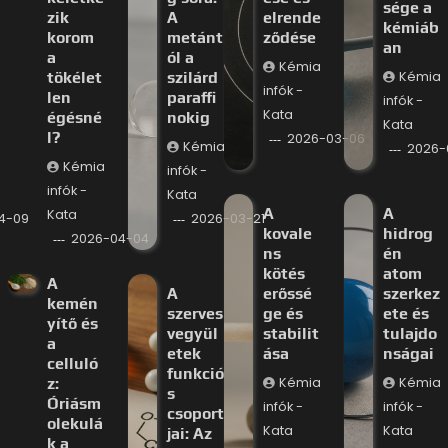
sége a
zik
A
elrende
kémiáb
korom
metánt
ződése
an
a
ól a
Kémia
tökélet
szilárd
Kémia
infók -
len
paraffi
infók -
Kata
égésné
nokig
Kata
l?
2026-03-06
Kémia
2026-
Kémia
infók -
infók -
Kata
A
A
Kata
4-09
2026-03-21
kovale
hidrog
2026-04-04
ns
én
kötés
atom
A
A
erőssé
szerkez
kemén
szerves
ge és
ete és
yítő és
vegyül
stabilit
tulajdo
a
etek
ása
nságai
celluló
funkció
z:
Kémia
Kémia
s
Óriásm
infók -
infók -
csoport
olekulá
Kata
Kata
jai: Az
k a