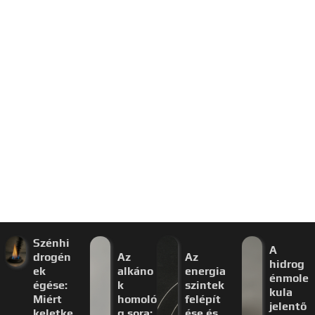
Szénhi
A
drogén
Az
Az
hidrog
ek
alkáno
energia
énmole
égése:
k
szintek
kula
Miért
homoló
felépít
jelentő
keletke
g sora:
ése és