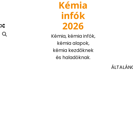
Kémia
Skip
to
infók
content
2026
Kémia, kémia infók,
kémia alapok,
kémia kezdőknek
és haladóknak.
ÁLTALÁN