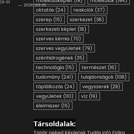
molekulaképlet
(19)
molekulák
(194)
03-01
2026-03-01
oktatás
(24)
reakciók
(37)
szerep
(15)
szerkezet
(38)
szerkezeti képlet
(18)
szerves kémia
(70)
szerves vegyületek
(79)
szénhidrogének
(35)
technológia
(15)
természet
(16)
tudomány
(241)
tulajdonságok
(108)
táplálkozás
(24)
vegyszerek
(29)
vegyületek
(110)
víz
(19)
élelmiszer
(15)
Társoldalak:
Tanár neked
Képletek
Tudás infó
Fizika