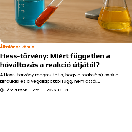
Általános kémia
Hess-törvény: Miért független a
hőváltozás a reakció útjától?
A Hess-törvény megmutatja, hogy a reakcióhő csak a
kiindulási és a végállapottól függ, nem attól,…
Kémia infók - Kata
2026-05-26